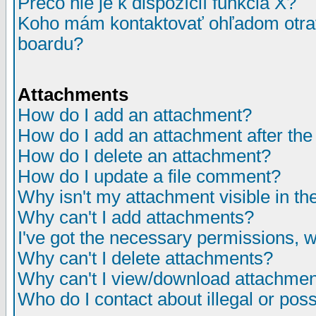
Prečo nie je k dispozícií funkcia X?
Koho mám kontaktovať ohľadom otrav
boardu?
Attachments
How do I add an attachment?
How do I add an attachment after the i
How do I delete an attachment?
How do I update a file comment?
Why isn't my attachment visible in th
Why can't I add attachments?
I've got the necessary permissions, 
Why can't I delete attachments?
Why can't I view/download attachme
Who do I contact about illegal or poss