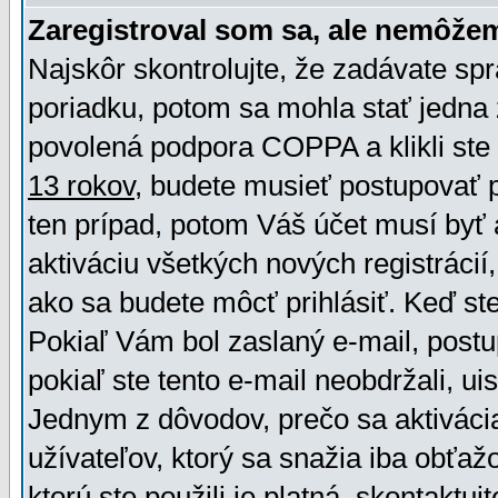
Zaregistroval som sa, ale nemôžem
Najskôr skontrolujte, že zadávate sp
poriadku, potom sa mohla stať jedna 
povolená podpora COPPA a klikli ste 
13 rokov
, budete musieť postupovať po
ten prípad, potom Váš účet musí byť 
aktiváciu všetkých nových registráci
ako sa budete môcť prihlásiť. Keď ste 
Pokiaľ Vám bol zaslaný e-mail, postu
pokiaľ ste tento e-mail neobdržali, ui
Jednym z dôvodov, prečo sa aktiváci
užívateľov, ktorý sa snažia iba obťažo
ktorú ste použili je platná, skontaktuj