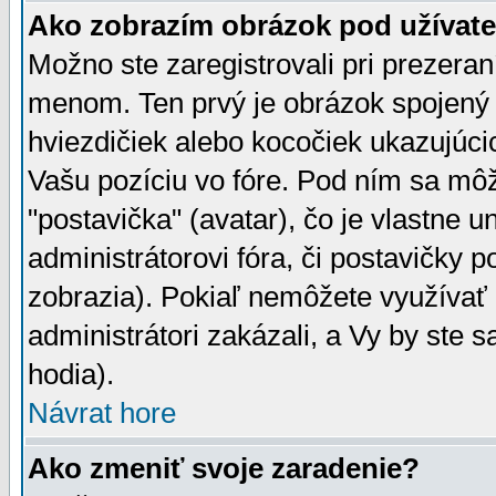
Ako zobrazím obrázok pod užíva
Možno ste zaregistrovali pri prezera
menom. Ten prvý je obrázok spojený 
hviezdičiek alebo kocočiek ukazujúcic
Vašu pozíciu vo fóre. Pod ním sa m
"postavička" (avatar), čo je vlastne 
administrátorovi fóra, či postavičky p
zobrazia). Pokiaľ nemôžete využívať 
administrátori zakázali, a Vy by ste 
hodia).
Návrat hore
Ako zmeniť svoje zaradenie?