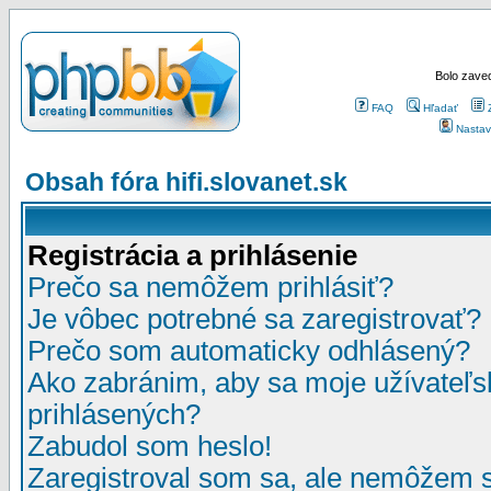
Bolo zaved
FAQ
Hľadať
Nastav
Obsah fóra hifi.slovanet.sk
Registrácia a prihlásenie
Prečo sa nemôžem prihlásiť?
Je vôbec potrebné sa zaregistrovať?
Prečo som automaticky odhlásený?
Ako zabránim, aby sa moje užívateľ
prihlásených?
Zabudol som heslo!
Zaregistroval som sa, ale nemôžem sa