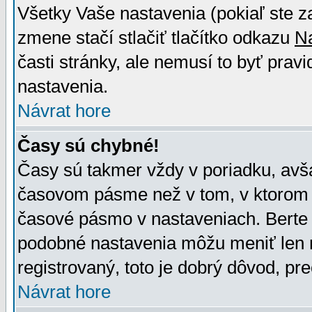
Všetky Vaše nastavenia (pokiaľ ste z
zmene stačí stlačiť tlačítko odkazu
N
časti stránky, ale nemusí to byť prav
nastavenia.
Návrat hore
Časy sú chybné!
Časy sú takmer vždy v poriadku, avša
časovom pásme než v tom, v ktorom s
časové pásmo v nastaveniach. Bert
podobné nastavenia môžu meniť len re
registrovaný, toto je dobrý dôvod, pre
Návrat hore