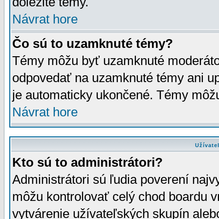
dôležité témy.
Návrat hore
Čo sú to uzamknuté témy?
Témy môžu byť uzamknuté moderáto
odpovedať na uzamknuté témy ani up
je automaticky ukončené. Témy môžu
Návrat hore
Užívate
Kto sú to administrátori?
Administrátori sú ľudia poverení najv
môžu kontrolovať celý chod boardu v
vytvárenie užívateľských skupín aleb