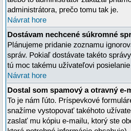
administrátora, prečo tomu tak je.
Návrat hore
Dostávam nechcené súkromné spr
Plánujeme pridanie zoznamu ignorov
správ. Pokiaľ dostávate takéto správy
tú moc takému užívateľovi posielanie
Návrat hore
Dostal som spamový a otravný e-ma
To je nám ľúto. Príspevkové formulá
snažíme vystopovať takéhoto užívateľ
zaslať mu kópiu e-mailu, ktorý ste obdr