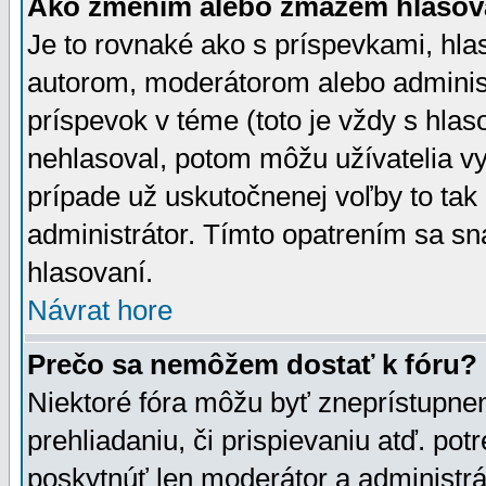
Ako zmením alebo zmažem hlasov
Je to rovnaké ako s príspevkami, h
autorom, moderátorom alebo administ
príspevok v téme (toto je vždy s hlas
nehlasoval, potom môžu užívatelia v
prípade už uskutočnenej voľby to tak
administrátor. Tímto opatrením sa sn
hlasovaní.
Návrat hore
Prečo sa nemôžem dostať k fóru?
Niektoré fóra môžu byť zneprístupnen
prehliadaniu, či prispievaniu atď. pot
poskytnúť len moderátor a administrát