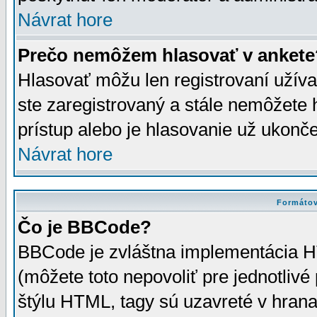
Návrat hore
Prečo nemôžem hlasovať v ankete
Hlasovať môžu len registrovaní užívat
ste zaregistrovaný a stále nemôžet
prístup alebo je hlasovanie už ukonč
Návrat hore
Formátov
Čo je BBCode?
BBCode je zvláštna implementácia HT
(môžete toto nepovoliť pre jednotli
štýlu HTML, tagy sú uzavreté v hrana