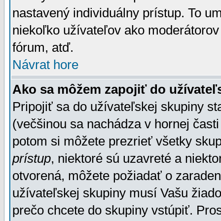
nastavený individuálny prístup. To u
niekoľko užívateľov ako moderátorov 
fórum, atď.
Návrat hore
Ako sa môžem zapojiť do užívateľ
Pripojiť sa do užívateľskej skupiny s
(večšinou sa nachádza v hornej časti 
potom si môžete prezrieť všetky sku
prístup
, niektoré sú uzavreté a niekt
otvorená, môžete požiadať o zaradeni
užívateľskej skupiny musí Vašu žiado
prečo chcete do skupiny vstúpiť. Pro