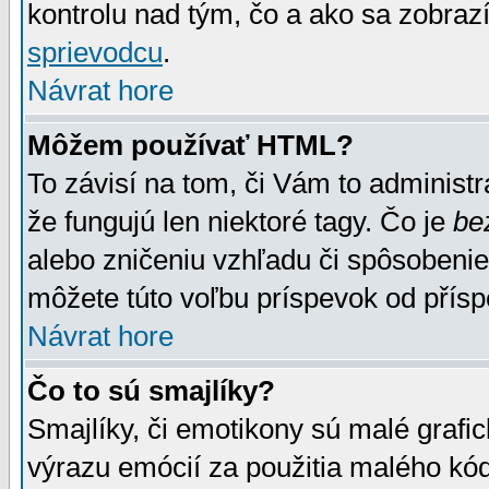
kontrolu nad tým, čo a ako sa zobrazí
sprievodcu
.
Návrat hore
Môžem používať HTML?
To závisí na tom, či Vám to administrá
že fungujú len niektoré tagy. Čo je
be
alebo zničeniu vzhľadu či spôsobeni
môžete túto voľbu príspevok od přís
Návrat hore
Čo to sú smajlíky?
Smajlíky, či emotikony sú malé grafic
výrazu emócií za použitia malého kód