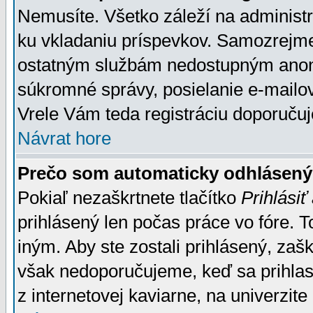
Nemusíte. Všetko záleží na administrá
ku vkladaniu príspevkov. Samozrejme
ostatným službám nedostupným anon
súkromné správy, posielanie e-mailov
Vrele Vám teda registráciu doporučuj
Návrat hore
Prečo som automaticky odhlásen
Pokiaľ nezaškrtnete tlačítko
Prihlásiť
prihlásený len počas práce vo fóre. 
iným. Aby ste zostali prihlásený, zaškr
však nedoporučujeme, keď sa prihlasuj
z internetovej kaviarne, na univerzite 