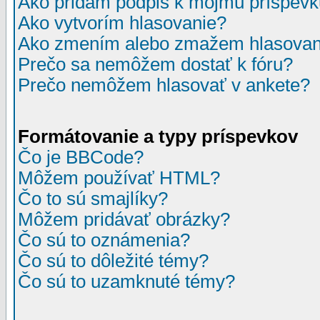
Ako pridám podpis k môjmu príspev
Ako vytvorím hlasovanie?
Ako zmením alebo zmažem hlasovan
Prečo sa nemôžem dostať k fóru?
Prečo nemôžem hlasovať v ankete?
Formátovanie a typy príspevkov
Čo je BBCode?
Môžem používať HTML?
Čo to sú smajlíky?
Môžem pridávať obrázky?
Čo sú to oznámenia?
Čo sú to dôležité témy?
Čo sú to uzamknuté témy?