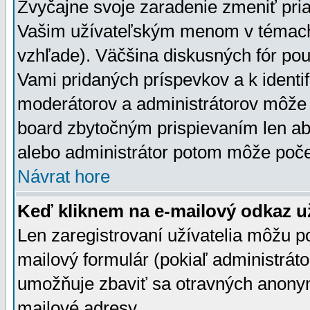
Zvyčajne svoje zaradenie zmeniť pr
Vašim užívateľským menom v témach 
vzhľade). Väčšina diskusných fór pou
Vami pridaných príspevkov a k identif
moderátorov a administrátorov môže 
board zbytočným prispievaním len aby
alebo administrátor potom môže počet
Návrat hore
Keď kliknem na e-mailový odkaz už
Len zaregistrovaní užívatelia môžu p
mailový formulár (pokiaľ administráto
umožňuje zbaviť sa otravných anonym
mailové adresy.