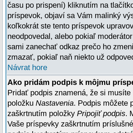
času po prispení) kliknutím na tlačít
príspevok, objaví sa Vám malinký výs
koľkokrát ste tento príspevok upravova
neodpovedal, alebo pokiaľ moderátor č
sami zanechať odkaz prečo ho zmenil
zmazať, pokiaľ naň niekto už odpoved
Návrat hore
Ako pridám podpis k môjmu prísp
Pridať podpis znamená, že si musíte n
položku
Nastavenia
. Podpis môžete 
zaškrtnutím položky
Pripojiť podpis
. 
Vaše príspevky zaškrtnutím príslušné