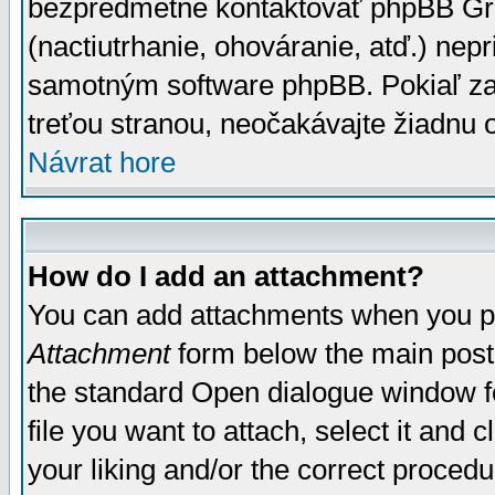
bezpredmetné kontaktovať phpBB Grou
(nactiutrhanie, ohováranie, atď.) ne
samotným software phpBB. Pokiaľ zaš
treťou stranou, neočakávajte žiadnu
Návrat hore
How do I add an attachment?
You can add attachments when you p
Attachment
form below the main post
the standard Open dialogue window fo
file you want to attach, select it and
your liking and/or the correct proced