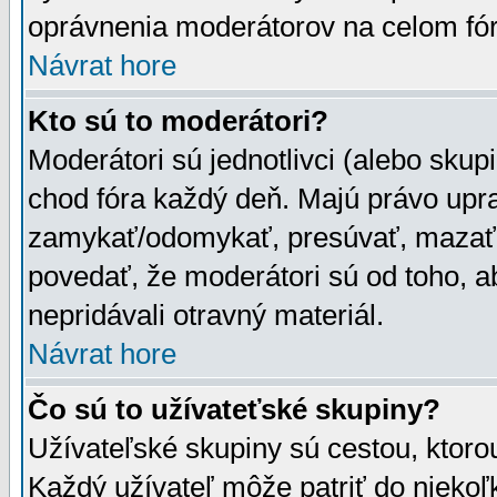
oprávnenia moderátorov na celom fór
Návrat hore
Kto sú to moderátori?
Moderátori sú jednotlivci (alebo skupi
chod fóra každý deň. Majú právo upr
zamykať/odomykať, presúvať, mazať a
povedať, že moderátori sú od toho, a
nepridávali otravný materiál.
Návrat hore
Čo sú to užívateťské skupiny?
Užívateľské skupiny sú cestou, ktoro
Každý užívateľ môže patriť do nieko