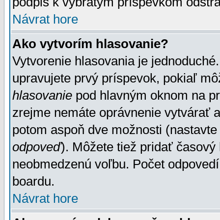
podpis k vybratým príspevkom odstrá
Návrat hore
Ako vytvorím hlasovanie?
Vytvorenie hlasovania je jednoduché.
upravujete prvý príspevok, pokiaľ môž
hlasovanie
pod hlavným oknom na prid
zrejme nemáte oprávnenie vytvárať an
potom aspoň dve možnosti (nastavte 
odpoveď
). Môžete tiež pridať časový
neobmedzenú voľbu. Počet odpovedí, 
boardu.
Návrat hore