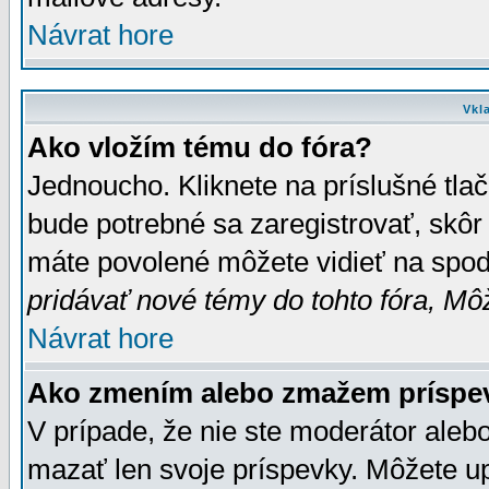
Návrat hore
Vkl
Ako vložím tému do fóra?
Jednoucho. Kliknete na príslušné tla
bude potrebné sa zaregistrovať, skôr 
máte povolené môžete vidieť na spodn
pridávať nové témy do tohto fóra, Môž
Návrat hore
Ako zmením alebo zmažem príspe
V prípade, že nie ste moderátor aleb
mazať len svoje príspevky. Môžete u