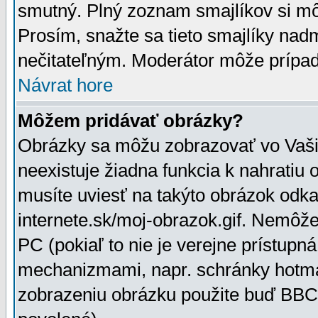
smutný. Plný zoznam smajlíkov si mô
Prosím, snažte sa tieto smajlíky nad
nečitateľným. Moderátor môže prípa
Návrat hore
Môžem pridávať obrázky?
Obrázky sa môžu zobrazovať vo Vaši
neexistuje žiadna funkcia k nahratiu
musíte uviesť na takýto obrázok odka
internete.sk/moj-obrazok.gif. Nemôž
PC (pokiaľ to nie je verejne prístupn
mechanizmami, napr. schránky hotmai
zobrazeniu obrázku použite buď BBCo