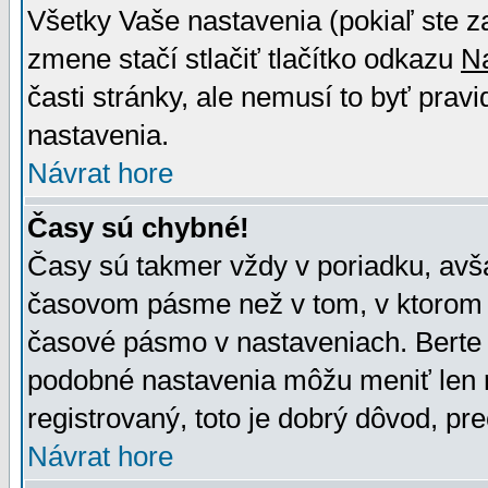
Všetky Vaše nastavenia (pokiaľ ste z
zmene stačí stlačiť tlačítko odkazu
N
časti stránky, ale nemusí to byť prav
nastavenia.
Návrat hore
Časy sú chybné!
Časy sú takmer vždy v poriadku, avša
časovom pásme než v tom, v ktorom s
časové pásmo v nastaveniach. Bert
podobné nastavenia môžu meniť len re
registrovaný, toto je dobrý dôvod, pre
Návrat hore