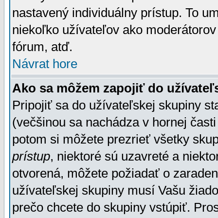
nastavený individuálny prístup. To u
niekoľko užívateľov ako moderátorov 
fórum, atď.
Návrat hore
Ako sa môžem zapojiť do užívateľ
Pripojiť sa do užívateľskej skupiny s
(večšinou sa nachádza v hornej časti 
potom si môžete prezrieť všetky sku
prístup
, niektoré sú uzavreté a niekt
otvorená, môžete požiadať o zaradeni
užívateľskej skupiny musí Vašu žiado
prečo chcete do skupiny vstúpiť. Pro