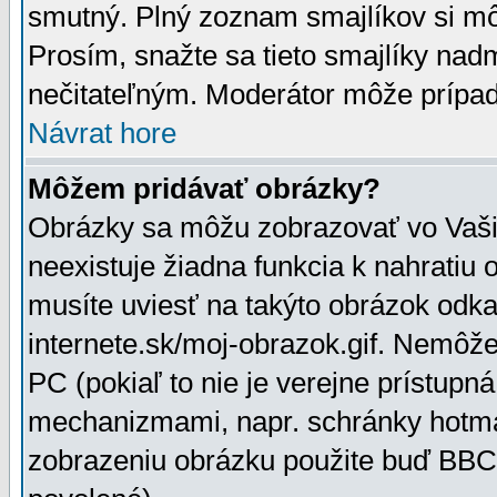
smutný. Plný zoznam smajlíkov si mô
Prosím, snažte sa tieto smajlíky nad
nečitateľným. Moderátor môže prípa
Návrat hore
Môžem pridávať obrázky?
Obrázky sa môžu zobrazovať vo Vaši
neexistuje žiadna funkcia k nahratiu
musíte uviesť na takýto obrázok odka
internete.sk/moj-obrazok.gif. Nemôž
PC (pokiaľ to nie je verejne prístupn
mechanizmami, napr. schránky hotmai
zobrazeniu obrázku použite buď BBCo