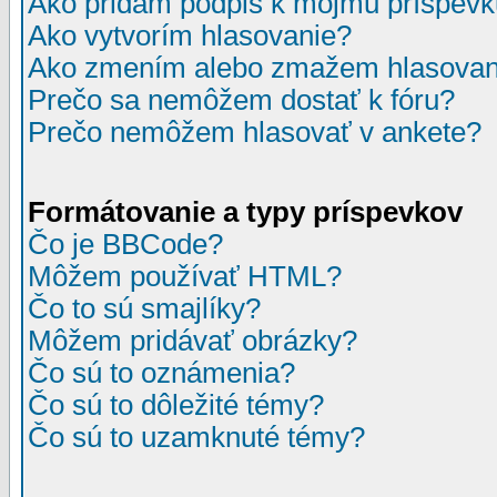
Ako pridám podpis k môjmu príspev
Ako vytvorím hlasovanie?
Ako zmením alebo zmažem hlasovan
Prečo sa nemôžem dostať k fóru?
Prečo nemôžem hlasovať v ankete?
Formátovanie a typy príspevkov
Čo je BBCode?
Môžem používať HTML?
Čo to sú smajlíky?
Môžem pridávať obrázky?
Čo sú to oznámenia?
Čo sú to dôležité témy?
Čo sú to uzamknuté témy?