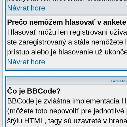
Návrat hore
Prečo nemôžem hlasovať v ankete
Hlasovať môžu len registrovaní užívat
ste zaregistrovaný a stále nemôžet
prístup alebo je hlasovanie už ukonč
Návrat hore
Formátov
Čo je BBCode?
BBCode je zvláštna implementácia HT
(môžete toto nepovoliť pre jednotli
štýlu HTML, tagy sú uzavreté v hrana