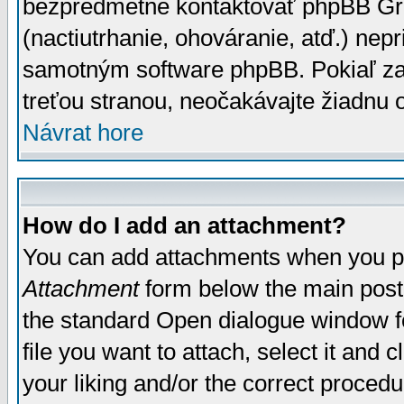
bezpredmetné kontaktovať phpBB Grou
(nactiutrhanie, ohováranie, atď.) ne
samotným software phpBB. Pokiaľ zaš
treťou stranou, neočakávajte žiadnu
Návrat hore
How do I add an attachment?
You can add attachments when you p
Attachment
form below the main post
the standard Open dialogue window fo
file you want to attach, select it and
your liking and/or the correct proced