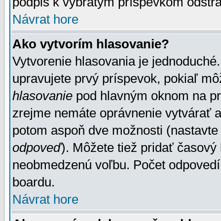
podpis k vybratým príspevkom odstrá
Návrat hore
Ako vytvorím hlasovanie?
Vytvorenie hlasovania je jednoduché.
upravujete prvý príspevok, pokiaľ môž
hlasovanie
pod hlavným oknom na prid
zrejme nemáte oprávnenie vytvárať an
potom aspoň dve možnosti (nastavte 
odpoveď
). Môžete tiež pridať časový
neobmedzenú voľbu. Počet odpovedí, 
boardu.
Návrat hore