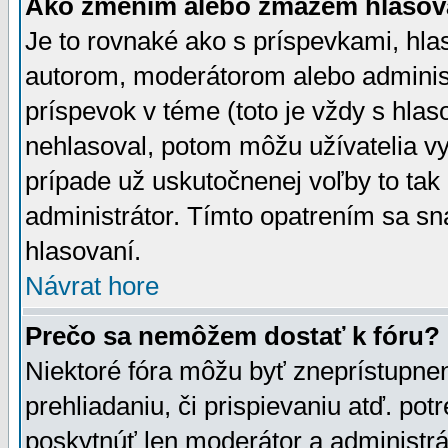
Ako zmením alebo zmažem hlasov
Je to rovnaké ako s príspevkami, h
autorom, moderátorom alebo administ
príspevok v téme (toto je vždy s hlas
nehlasoval, potom môžu užívatelia v
prípade už uskutočnenej voľby to tak
administrátor. Tímto opatrením sa sn
hlasovaní.
Návrat hore
Prečo sa nemôžem dostať k fóru?
Niektoré fóra môžu byť zneprístupnen
prehliadaniu, či prispievaniu atď. pot
poskytnúť len moderátor a administrát