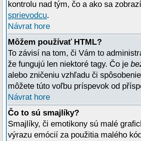
kontrolu nad tým, čo a ako sa zobrazí
sprievodcu
.
Návrat hore
Môžem používať HTML?
To závisí na tom, či Vám to administrá
že fungujú len niektoré tagy. Čo je
be
alebo zničeniu vzhľadu či spôsobeni
môžete túto voľbu príspevok od přís
Návrat hore
Čo to sú smajlíky?
Smajlíky, či emotikony sú malé grafic
výrazu emócií za použitia malého kód