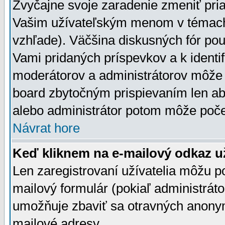
Zvyčajne svoje zaradenie zmeniť pr
Vašim užívateľským menom v témach 
vzhľade). Väčšina diskusných fór pou
Vami pridaných príspevkov a k identif
moderátorov a administrátorov môže 
board zbytočným prispievaním len aby
alebo administrátor potom môže počet
Návrat hore
Keď kliknem na e-mailový odkaz už
Len zaregistrovaní užívatelia môžu p
mailový formulár (pokiaľ administráto
umožňuje zbaviť sa otravných anonym
mailové adresy.