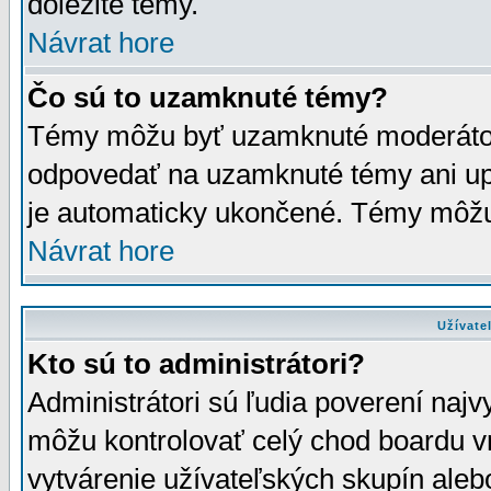
dôležité témy.
Návrat hore
Čo sú to uzamknuté témy?
Témy môžu byť uzamknuté moderáto
odpovedať na uzamknuté témy ani up
je automaticky ukončené. Témy môžu
Návrat hore
Užívate
Kto sú to administrátori?
Administrátori sú ľudia poverení najv
môžu kontrolovať celý chod boardu v
vytvárenie užívateľských skupín aleb