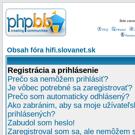
Bolo zaved
FAQ
Hľadať
Nastav
Obsah fóra hifi.slovanet.sk
Registrácia a prihlásenie
Prečo sa nemôžem prihlásiť?
Je vôbec potrebné sa zaregistrovať?
Prečo som automaticky odhlásený?
Ako zabránim, aby sa moje užívateľ
prihlásených?
Zabudol som heslo!
Zaregistroval som sa, ale nemôžem sa