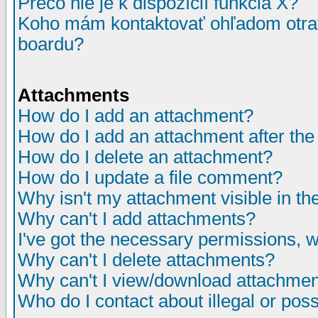
Prečo nie je k dispozícií funkcia X?
Koho mám kontaktovať ohľadom otrav
boardu?
Attachments
How do I add an attachment?
How do I add an attachment after the i
How do I delete an attachment?
How do I update a file comment?
Why isn't my attachment visible in th
Why can't I add attachments?
I've got the necessary permissions, 
Why can't I delete attachments?
Why can't I view/download attachme
Who do I contact about illegal or poss