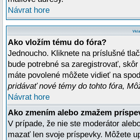
Návrat hore
Vkl
Ako vložím tému do fóra?
Jednoucho. Kliknete na príslušné tla
bude potrebné sa zaregistrovať, skôr 
máte povolené môžete vidieť na spodn
pridávať nové témy do tohto fóra, Môž
Návrat hore
Ako zmením alebo zmažem príspe
V prípade, že nie ste moderátor aleb
mazať len svoje príspevky. Môžete u