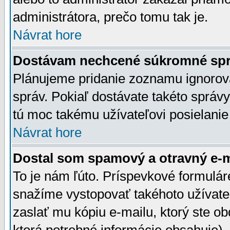
administrátora, prečo tomu tak je.
Návrat hore
Dostávam nechcené súkromné spr
Plánujeme pridanie zoznamu ignorov
správ. Pokiaľ dostávate takéto správy
tú moc takému užívateľovi posielanie
Návrat hore
Dostal som spamový a otravný e-ma
To je nám ľúto. Príspevkové formulá
snažíme vystopovať takéhoto užívateľ
zaslať mu kópiu e-mailu, ktorý ste obdr