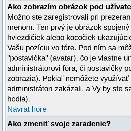
Ako zobrazím obrázok pod užíva
Možno ste zaregistrovali pri prezera
menom. Ten prvý je obrázok spojený 
hviezdičiek alebo kocočiek ukazujúcic
Vašu pozíciu vo fóre. Pod ním sa m
"postavička" (avatar), čo je vlastne 
administrátorovi fóra, či postavičky p
zobrazia). Pokiaľ nemôžete využívať 
administrátori zakázali, a Vy by ste 
hodia).
Návrat hore
Ako zmeniť svoje zaradenie?