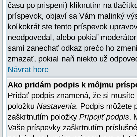
času po prispení) kliknutím na tlačít
príspevok, objaví sa Vám malinký výs
koľkokrát ste tento príspevok upravova
neodpovedal, alebo pokiaľ moderátor č
sami zanechať odkaz prečo ho zmenil
zmazať, pokiaľ naň niekto už odpoved
Návrat hore
Ako pridám podpis k môjmu prísp
Pridať podpis znamená, že si musíte n
položku
Nastavenia
. Podpis môžete 
zaškrtnutím položky
Pripojiť podpis
. 
Vaše príspevky zaškrtnutím príslušné