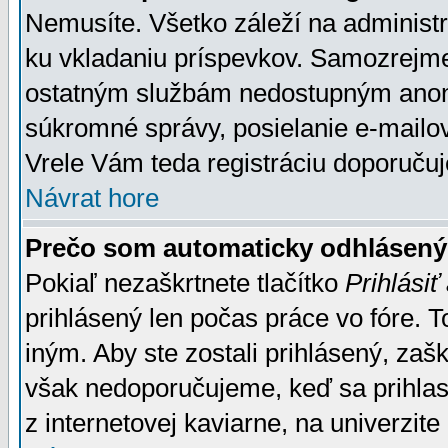
Nemusíte. Všetko záleží na administrá
ku vkladaniu príspevkov. Samozrejme
ostatným službám nedostupným anon
súkromné správy, posielanie e-mailov
Vrele Vám teda registráciu doporučuj
Návrat hore
Prečo som automaticky odhlásen
Pokiaľ nezaškrtnete tlačítko
Prihlásiť
prihlásený len počas práce vo fóre. 
iným. Aby ste zostali prihlásený, zaškr
však nedoporučujeme, keď sa prihlasuj
z internetovej kaviarne, na univerzite 