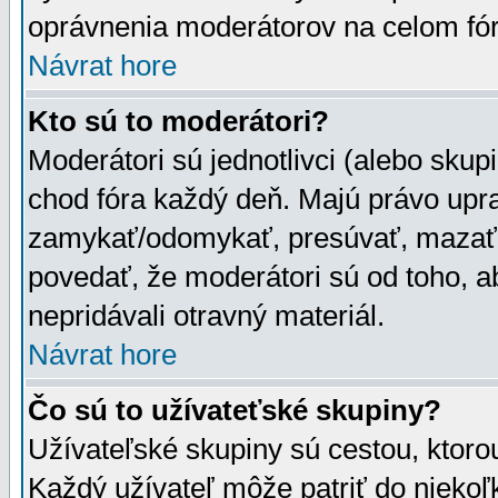
oprávnenia moderátorov na celom fór
Návrat hore
Kto sú to moderátori?
Moderátori sú jednotlivci (alebo skupi
chod fóra každý deň. Majú právo upr
zamykať/odomykať, presúvať, mazať a
povedať, že moderátori sú od toho, a
nepridávali otravný materiál.
Návrat hore
Čo sú to užívateťské skupiny?
Užívateľské skupiny sú cestou, ktoro
Každý užívateľ môže patriť do nieko