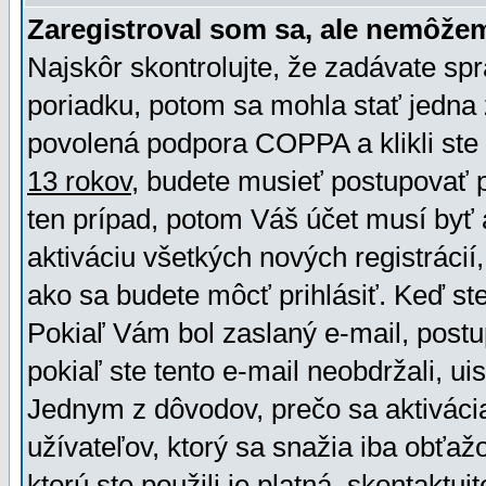
Zaregistroval som sa, ale nemôžem
Najskôr skontrolujte, že zadávate sp
poriadku, potom sa mohla stať jedna 
povolená podpora COPPA a klikli ste 
13 rokov
, budete musieť postupovať po
ten prípad, potom Váš účet musí byť 
aktiváciu všetkých nových registráci
ako sa budete môcť prihlásiť. Keď ste 
Pokiaľ Vám bol zaslaný e-mail, postu
pokiaľ ste tento e-mail neobdržali, ui
Jednym z dôvodov, prečo sa aktiváci
užívateľov, ktorý sa snažia iba obťažo
ktorú ste použili je platná, skontaktuj