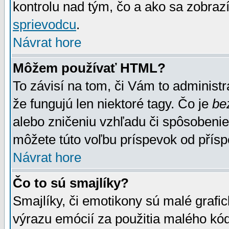
kontrolu nad tým, čo a ako sa zobrazí
sprievodcu
.
Návrat hore
Môžem používať HTML?
To závisí na tom, či Vám to administrá
že fungujú len niektoré tagy. Čo je
be
alebo zničeniu vzhľadu či spôsobeni
môžete túto voľbu príspevok od přís
Návrat hore
Čo to sú smajlíky?
Smajlíky, či emotikony sú malé grafic
výrazu emócií za použitia malého kód