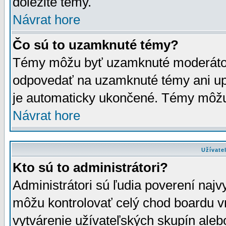
dôležité témy.
Návrat hore
Čo sú to uzamknuté témy?
Témy môžu byť uzamknuté moderáto
odpovedať na uzamknuté témy ani up
je automaticky ukončené. Témy môžu
Návrat hore
Užívate
Kto sú to administrátori?
Administrátori sú ľudia poverení najv
môžu kontrolovať celý chod boardu v
vytvárenie užívateľských skupín aleb