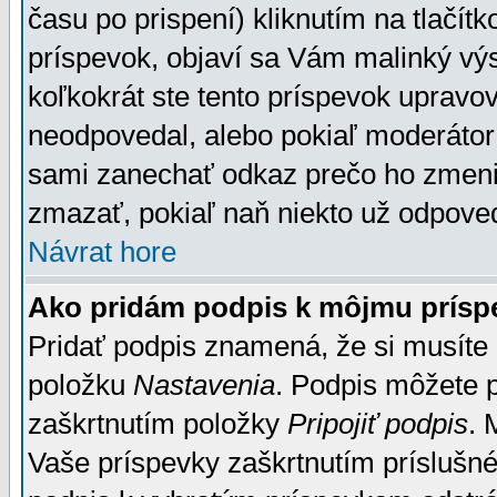
času po prispení) kliknutím na tlačít
príspevok, objaví sa Vám malinký výs
koľkokrát ste tento príspevok upravova
neodpovedal, alebo pokiaľ moderátor č
sami zanechať odkaz prečo ho zmenil
zmazať, pokiaľ naň niekto už odpoved
Návrat hore
Ako pridám podpis k môjmu prísp
Pridať podpis znamená, že si musíte n
položku
Nastavenia
. Podpis môžete 
zaškrtnutím položky
Pripojiť podpis
. 
Vaše príspevky zaškrtnutím príslušné