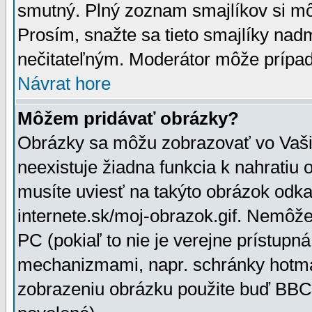
smutný. Plný zoznam smajlíkov si mô
Prosím, snažte sa tieto smajlíky nad
nečitateľným. Moderátor môže prípa
Návrat hore
Môžem pridávať obrázky?
Obrázky sa môžu zobrazovať vo Vaši
neexistuje žiadna funkcia k nahratiu
musíte uviesť na takýto obrázok odka
internete.sk/moj-obrazok.gif. Nemôž
PC (pokiaľ to nie je verejne prístupn
mechanizmami, napr. schránky hotmai
zobrazeniu obrázku použite buď BBCo