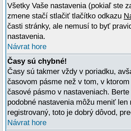
Všetky Vaše nastavenia (pokiaľ ste z
zmene stačí stlačiť tlačítko odkazu
N
časti stránky, ale nemusí to byť prav
nastavenia.
Návrat hore
Časy sú chybné!
Časy sú takmer vždy v poriadku, avša
časovom pásme než v tom, v ktorom s
časové pásmo v nastaveniach. Bert
podobné nastavenia môžu meniť len re
registrovaný, toto je dobrý dôvod, pre
Návrat hore