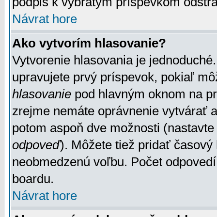
podpis k vybratým príspevkom odstrá
Návrat hore
Ako vytvorím hlasovanie?
Vytvorenie hlasovania je jednoduché.
upravujete prvý príspevok, pokiaľ môž
hlasovanie
pod hlavným oknom na prid
zrejme nemáte oprávnenie vytvárať an
potom aspoň dve možnosti (nastavte 
odpoveď
). Môžete tiež pridať časový
neobmedzenú voľbu. Počet odpovedí, 
boardu.
Návrat hore