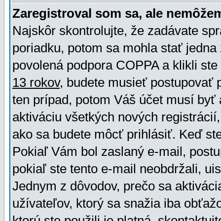
Zaregistroval som sa, ale nemôžem
Najskôr skontrolujte, že zadávate sp
poriadku, potom sa mohla stať jedna 
povolená podpora COPPA a klikli ste 
13 rokov
, budete musieť postupovať po
ten prípad, potom Váš účet musí byť 
aktiváciu všetkých nových registráci
ako sa budete môcť prihlásiť. Keď ste 
Pokiaľ Vám bol zaslaný e-mail, postu
pokiaľ ste tento e-mail neobdržali, ui
Jednym z dôvodov, prečo sa aktiváci
užívateľov, ktorý sa snažia iba obťažo
ktorú ste použili je platná, skontaktuj