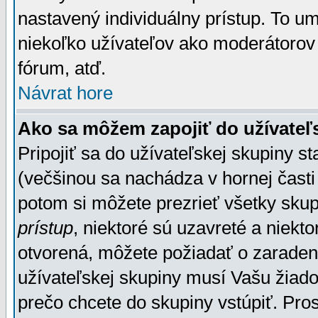
nastavený individuálny prístup. To u
niekoľko užívateľov ako moderátorov 
fórum, atď.
Návrat hore
Ako sa môžem zapojiť do užívateľ
Pripojiť sa do užívateľskej skupiny s
(večšinou sa nachádza v hornej časti 
potom si môžete prezrieť všetky sku
prístup
, niektoré sú uzavreté a niekt
otvorená, môžete požiadať o zaradeni
užívateľskej skupiny musí Vašu žiado
prečo chcete do skupiny vstúpiť. Pro