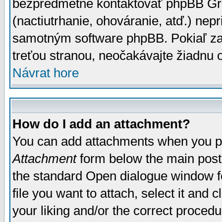
bezpredmetné kontaktovať phpBB Grou
(nactiutrhanie, ohováranie, atď.) ne
samotným software phpBB. Pokiaľ zaš
treťou stranou, neočakávajte žiadnu
Návrat hore
How do I add an attachment?
You can add attachments when you p
Attachment
form below the main post
the standard Open dialogue window fo
file you want to attach, select it and
your liking and/or the correct proced