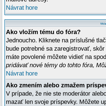
Návrat hore
Vkl
Ako vložím tému do fóra?
Jednoucho. Kliknete na príslušné tla
bude potrebné sa zaregistrovať, skôr 
máte povolené môžete vidieť na spodn
pridávať nové témy do tohto fóra, Môž
Návrat hore
Ako zmením alebo zmažem príspe
V prípade, že nie ste moderátor aleb
mazať len svoje príspevky. Môžete u