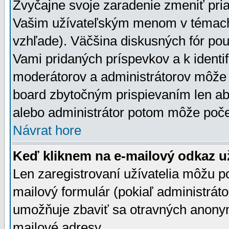
Zvyčajne svoje zaradenie zmeniť pr
Vašim užívateľským menom v témach 
vzhľade). Väčšina diskusných fór pou
Vami pridaných príspevkov a k identif
moderátorov a administrátorov môže 
board zbytočným prispievaním len aby
alebo administrátor potom môže počet
Návrat hore
Keď kliknem na e-mailový odkaz už
Len zaregistrovaní užívatelia môžu p
mailový formulár (pokiaľ administráto
umožňuje zbaviť sa otravných anonym
mailové adresy.