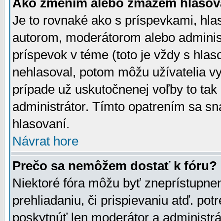
Ako zmením alebo zmažem hlasov
Je to rovnaké ako s príspevkami, h
autorom, moderátorom alebo administ
príspevok v téme (toto je vždy s hlas
nehlasoval, potom môžu užívatelia v
prípade už uskutočnenej voľby to tak
administrátor. Tímto opatrením sa sn
hlasovaní.
Návrat hore
Prečo sa nemôžem dostať k fóru?
Niektoré fóra môžu byť zneprístupnen
prehliadaniu, či prispievaniu atď. pot
poskytnúť len moderátor a administrát