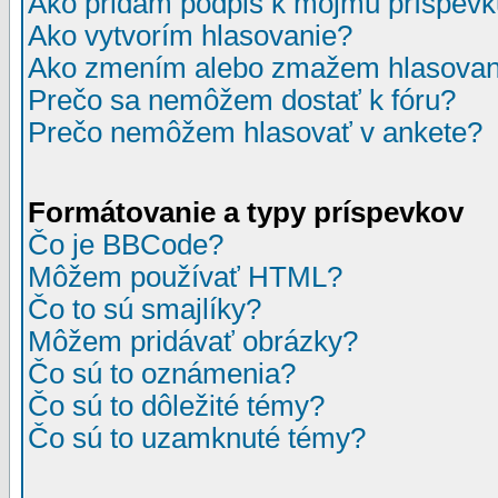
Ako pridám podpis k môjmu príspev
Ako vytvorím hlasovanie?
Ako zmením alebo zmažem hlasovan
Prečo sa nemôžem dostať k fóru?
Prečo nemôžem hlasovať v ankete?
Formátovanie a typy príspevkov
Čo je BBCode?
Môžem používať HTML?
Čo to sú smajlíky?
Môžem pridávať obrázky?
Čo sú to oznámenia?
Čo sú to dôležité témy?
Čo sú to uzamknuté témy?