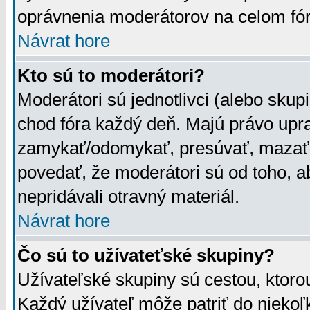
oprávnenia moderátorov na celom fór
Návrat hore
Kto sú to moderátori?
Moderátori sú jednotlivci (alebo skupi
chod fóra každý deň. Majú právo upr
zamykať/odomykať, presúvať, mazať a
povedať, že moderátori sú od toho, a
nepridávali otravný materiál.
Návrat hore
Čo sú to užívateťské skupiny?
Užívateľské skupiny sú cestou, ktoro
Každý užívateľ môže patriť do nieko