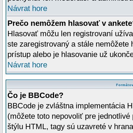
Návrat hore
Prečo nemôžem hlasovať v ankete
Hlasovať môžu len registrovaní užívat
ste zaregistrovaný a stále nemôžet
prístup alebo je hlasovanie už ukonč
Návrat hore
Formátov
Čo je BBCode?
BBCode je zvláštna implementácia HT
(môžete toto nepovoliť pre jednotli
štýlu HTML, tagy sú uzavreté v hrana