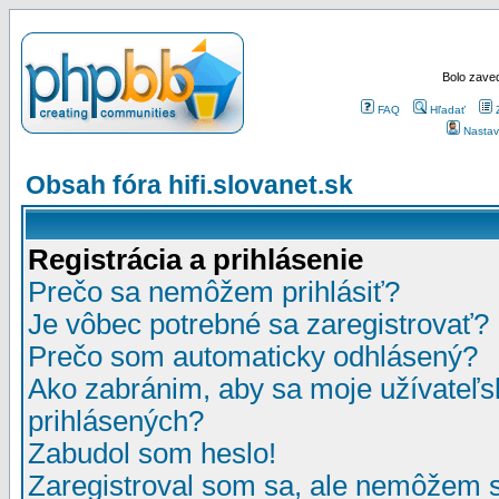
Bolo zaved
FAQ
Hľadať
Nastav
Obsah fóra hifi.slovanet.sk
Registrácia a prihlásenie
Prečo sa nemôžem prihlásiť?
Je vôbec potrebné sa zaregistrovať?
Prečo som automaticky odhlásený?
Ako zabránim, aby sa moje užívateľ
prihlásených?
Zabudol som heslo!
Zaregistroval som sa, ale nemôžem sa