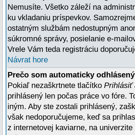
Nemusíte. Všetko záleží na administrá
ku vkladaniu príspevkov. Samozrejme
ostatným službám nedostupným anon
súkromné správy, posielanie e-mailov
Vrele Vám teda registráciu doporučuj
Návrat hore
Prečo som automaticky odhlásen
Pokiaľ nezaškrtnete tlačítko
Prihlásiť
prihlásený len počas práce vo fóre. 
iným. Aby ste zostali prihlásený, zaškr
však nedoporučujeme, keď sa prihlasuj
z internetovej kaviarne, na univerzite 