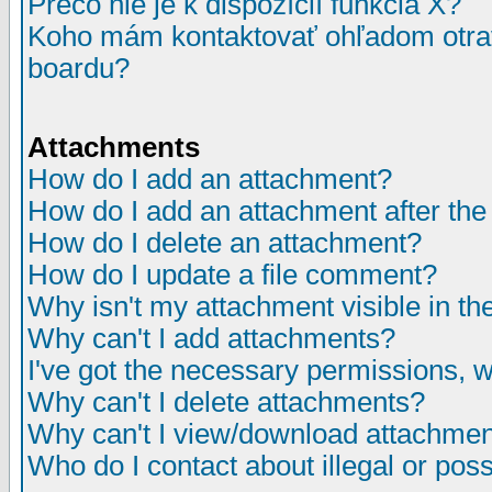
Prečo nie je k dispozícií funkcia X?
Koho mám kontaktovať ohľadom otrav
boardu?
Attachments
How do I add an attachment?
How do I add an attachment after the i
How do I delete an attachment?
How do I update a file comment?
Why isn't my attachment visible in th
Why can't I add attachments?
I've got the necessary permissions, 
Why can't I delete attachments?
Why can't I view/download attachme
Who do I contact about illegal or poss