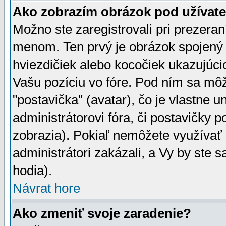
Ako zobrazím obrázok pod užíva
Možno ste zaregistrovali pri prezera
menom. Ten prvý je obrázok spojený 
hviezdičiek alebo kocočiek ukazujúcic
Vašu pozíciu vo fóre. Pod ním sa m
"postavička" (avatar), čo je vlastne 
administrátorovi fóra, či postavičky p
zobrazia). Pokiaľ nemôžete využívať 
administrátori zakázali, a Vy by ste 
hodia).
Návrat hore
Ako zmeniť svoje zaradenie?