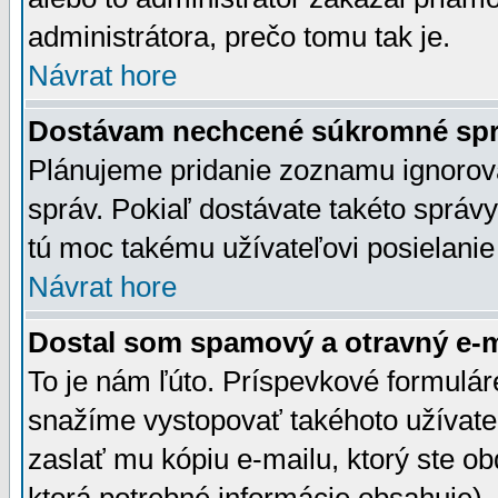
administrátora, prečo tomu tak je.
Návrat hore
Dostávam nechcené súkromné spr
Plánujeme pridanie zoznamu ignorov
správ. Pokiaľ dostávate takéto správy
tú moc takému užívateľovi posielanie
Návrat hore
Dostal som spamový a otravný e-ma
To je nám ľúto. Príspevkové formulá
snažíme vystopovať takéhoto užívateľ
zaslať mu kópiu e-mailu, ktorý ste obdr