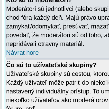
Kto sú to moderátori?
Moderátori sú jednotlivci (alebo skupi
chod fóra každý deň. Majú právo upr
zamykať/odomykať, presúvať, mazať a
povedať, že moderátori sú od toho, a
nepridávali otravný materiál.
Návrat hore
Čo sú to užívateťské skupiny?
Užívateľské skupiny sú cestou, ktoro
Každý užívateľ môže patriť do nieko
nastavený individuálny prístup. To u
niekoľko užívateľov ako moderátorov 
fórum, atď.