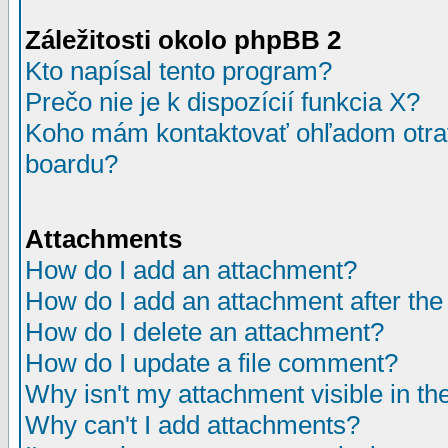
Záležitosti okolo phpBB 2
Kto napísal tento program?
Prečo nie je k dispozícií funkcia X?
Koho mám kontaktovať ohľadom otrav
boardu?
Attachments
How do I add an attachment?
How do I add an attachment after the i
How do I delete an attachment?
How do I update a file comment?
Why isn't my attachment visible in th
Why can't I add attachments?