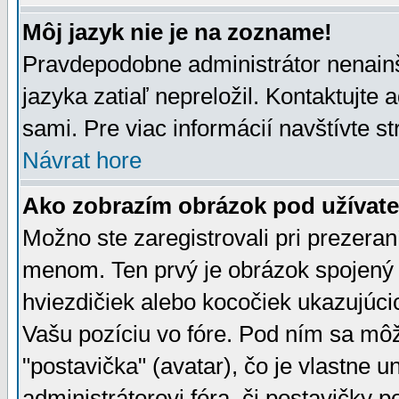
Môj jazyk nie je na zozname!
Pravdepodobne administrátor nenainšt
jazyka zatiaľ nepreložil. Kontaktujte 
sami. Pre viac informácií navštívte s
Návrat hore
Ako zobrazím obrázok pod užíva
Možno ste zaregistrovali pri prezera
menom. Ten prvý je obrázok spojený 
hviezdičiek alebo kocočiek ukazujúcic
Vašu pozíciu vo fóre. Pod ním sa m
"postavička" (avatar), čo je vlastne 
administrátorovi fóra, či postavičky p