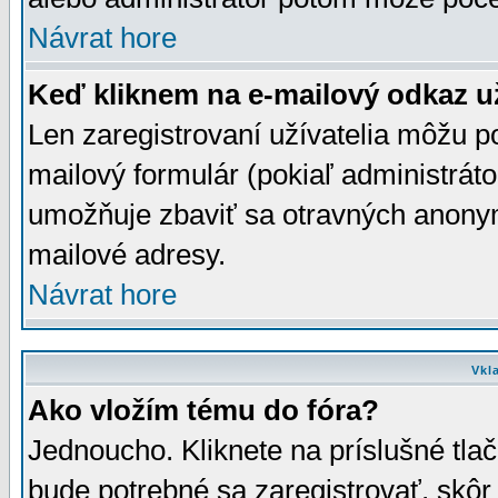
Návrat hore
Keď kliknem na e-mailový odkaz už
Len zaregistrovaní užívatelia môžu p
mailový formulár (pokiaľ administráto
umožňuje zbaviť sa otravných anonym
mailové adresy.
Návrat hore
Vkl
Ako vložím tému do fóra?
Jednoucho. Kliknete na príslušné tla
bude potrebné sa zaregistrovať, skôr 