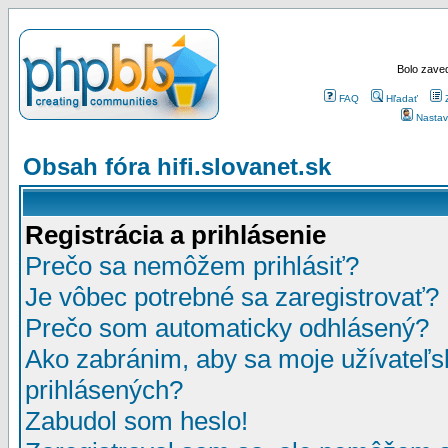
Bolo zaved
FAQ
Hľadať
Nastav
Obsah fóra hifi.slovanet.sk
Registrácia a prihlásenie
Prečo sa nemôžem prihlásiť?
Je vôbec potrebné sa zaregistrovať?
Prečo som automaticky odhlásený?
Ako zabránim, aby sa moje užívateľ
prihlásených?
Zabudol som heslo!