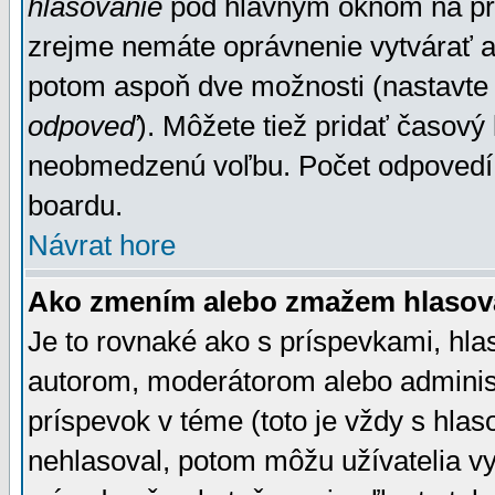
hlasovanie
pod hlavným oknom na prid
zrejme nemáte oprávnenie vytvárať an
potom aspoň dve možnosti (nastavte 
odpoveď
). Môžete tiež pridať časový
neobmedzenú voľbu. Počet odpovedí, 
boardu.
Návrat hore
Ako zmením alebo zmažem hlasov
Je to rovnaké ako s príspevkami, h
autorom, moderátorom alebo administ
príspevok v téme (toto je vždy s hlas
nehlasoval, potom môžu užívatelia v