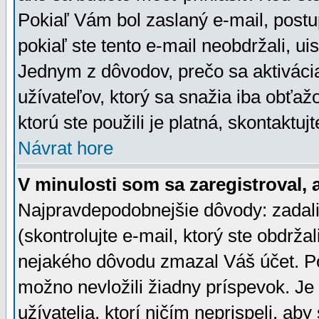
Pokiaľ Vám bol zaslaný e-mail, postu
pokiaľ ste tento e-mail neobdržali, ui
Jednym z dôvodov, prečo sa aktiváci
užívateľov, ktorý sa snažia iba obťažo
ktorú ste použili je platná, skontaktuj
Návrat hore
V minulosti som sa zaregistroval, 
Najpravdepodobnejšie dôvody: zadali
(skontrolujte e-mail, ktorý ste obdržali
nejakého dôvodu zmazal Váš účet. Pok
možno nevložili žiadny príspevok. Je 
užívatelia, ktorí ničím neprispeli, a