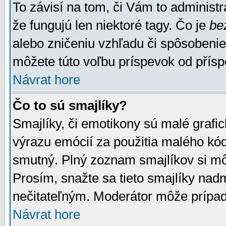
To závisí na tom, či Vám to administrá
že fungujú len niektoré tagy. Čo je
be
alebo zničeniu vzhľadu či spôsobeni
môžete túto voľbu príspevok od přís
Návrat hore
Čo to sú smajlíky?
Smajlíky, či emotikony sú malé grafic
výrazu emócií za použitia malého kód
smutný. Plný zoznam smajlíkov si mô
Prosím, snažte sa tieto smajlíky nad
nečitateľným. Moderátor môže prípa
Návrat hore