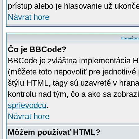
prístup alebo je hlasovanie už ukonč
Návrat hore
Formátov
Čo je BBCode?
BBCode je zvláštna implementácia HT
(môžete toto nepovoliť pre jednotli
štýlu HTML, tagy sú uzavreté v hrana
kontrolu nad tým, čo a ako sa zobrazí
sprievodcu
.
Návrat hore
Môžem používať HTML?