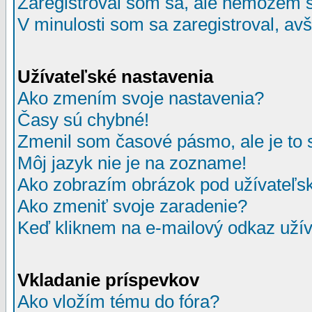
Zaregistroval som sa, ale nemôžem sa
V minulosti som sa zaregistroval, av
Užívateľské nastavenia
Ako zmením svoje nastavenia?
Časy sú chybné!
Zmenil som časové pásmo, ale je to 
Môj jazyk nie je na zozname!
Ako zobrazím obrázok pod užívate
Ako zmeniť svoje zaradenie?
Keď kliknem na e-mailový odkaz užív
Vkladanie príspevkov
Ako vložím tému do fóra?