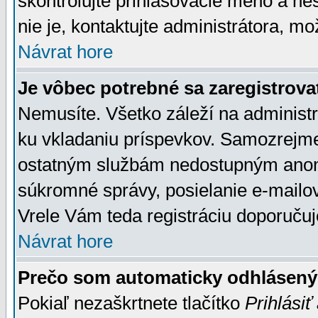
skontrolujte prihlasovacie meno a he
nie je, kontaktujte administrátora, 
Návrat hore
Je vôbec potrebné sa zaregistrova
Nemusíte. Všetko záleží na administrá
ku vkladaniu príspevkov. Samozrejme
ostatným službám nedostupným anon
súkromné správy, posielanie e-mailov
Vrele Vám teda registráciu doporučuj
Návrat hore
Prečo som automaticky odhlásen
Pokiaľ nezaškrtnete tlačítko
Prihlásiť