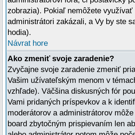
zobrazia). Pokiaľ nemôžete využívať 
administrátori zakázali, a Vy by ste 
hodia).
Návrat hore
Ako zmeniť svoje zaradenie?
Zvyčajne svoje zaradenie zmeniť pr
Vašim užívateľským menom v témach 
vzhľade). Väčšina diskusných fór pou
Vami pridaných príspevkov a k identif
moderátorov a administrátorov môže 
board zbytočným prispievaním len aby
alebo administrátor potom môže počet