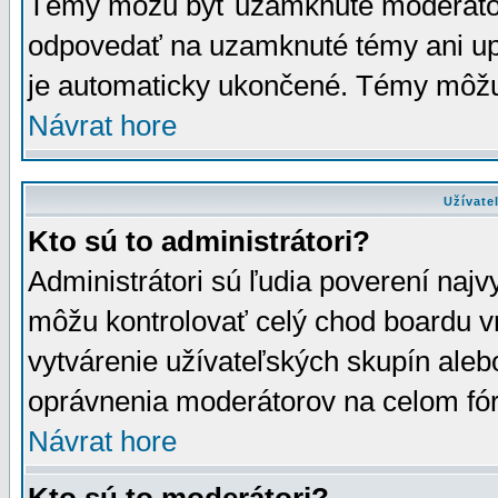
Témy môžu byť uzamknuté moderáto
odpovedať na uzamknuté témy ani up
je automaticky ukončené. Témy môžu
Návrat hore
Užívate
Kto sú to administrátori?
Administrátori sú ľudia poverení najv
môžu kontrolovať celý chod boardu v
vytvárenie užívateľských skupín aleb
oprávnenia moderátorov na celom fór
Návrat hore