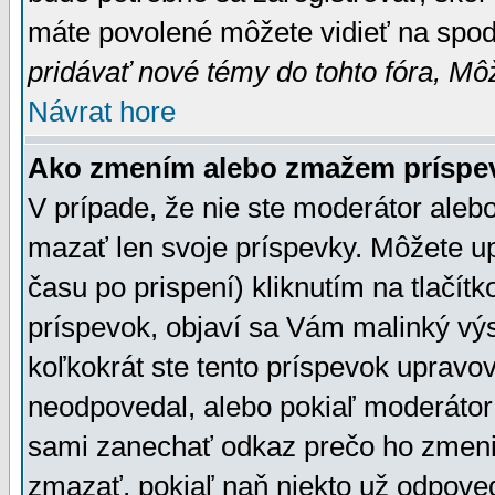
máte povolené môžete vidieť na spodn
pridávať nové témy do tohto fóra, Môž
Návrat hore
Ako zmením alebo zmažem príspe
V prípade, že nie ste moderátor aleb
mazať len svoje príspevky. Môžete u
času po prispení) kliknutím na tlačít
príspevok, objaví sa Vám malinký výs
koľkokrát ste tento príspevok upravova
neodpovedal, alebo pokiaľ moderátor č
sami zanechať odkaz prečo ho zmenil
zmazať, pokiaľ naň niekto už odpoved