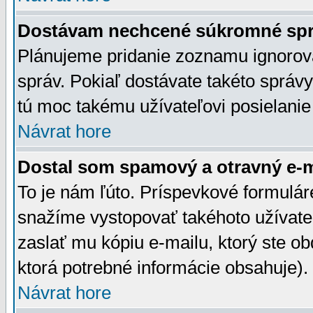
Dostávam nechcené súkromné spr
Plánujeme pridanie zoznamu ignorov
správ. Pokiaľ dostávate takéto správy
tú moc takému užívateľovi posielanie
Návrat hore
Dostal som spamový a otravný e-ma
To je nám ľúto. Príspevkové formulá
snažíme vystopovať takéhoto užívateľ
zaslať mu kópiu e-mailu, ktorý ste obdr
ktorá potrebné informácie obsahuje)
Návrat hore