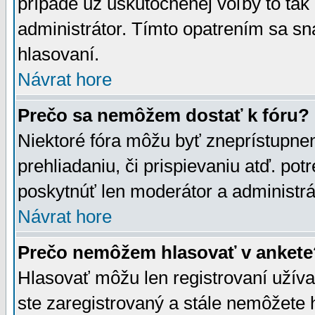
prípade už uskutočnenej voľby to tak
administrátor. Tímto opatrením sa sn
hlasovaní.
Návrat hore
Prečo sa nemôžem dostať k fóru?
Niektoré fóra môžu byť zneprístupnen
prehliadaniu, či prispievaniu atď. pot
poskytnúť len moderátor a administrát
Návrat hore
Prečo nemôžem hlasovať v ankete
Hlasovať môžu len registrovaní užívat
ste zaregistrovaný a stále nemôžet