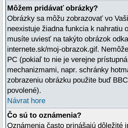
Môžem pridávať obrázky?
Obrázky sa môžu zobrazovať vo Vaši
neexistuje žiadna funkcia k nahratiu
musíte uviesť na takýto obrázok odka
internete.sk/moj-obrazok.gif. Nemôž
PC (pokiaľ to nie je verejne prístupn
mechanizmami, napr. schránky hotmai
zobrazeniu obrázku použite buď BBCo
povolené).
Návrat hore
Čo sú to oznámenia?
Oznámenia často prinášajú dôležité in