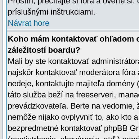
Prosím, prečítajte si fóra a overte si,
príslušnými inštrukciami.
Návrat hore
Koho mám kontaktovať ohľadom ot
záležitostí boardu?
Mali by ste kontaktovať administrátor
najskôr kontaktovať moderátora fóra a
nedeje, kontaktujte majiteľa domény 
táto služba beží na freeserveri, man
prevádzkovateľa. Berte na vedomie
nemôže nijako ovplyvniť to, ako kto 
bezpredmetné kontaktovať phpBB Grou