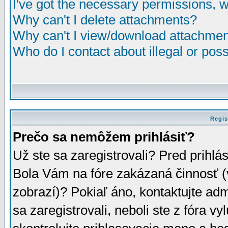
I've got the necessary permissions, 
Why can't I delete attachments?
Why can't I view/download attachme
Who do I contact about illegal or poss
Regis
Prečo sa nemôžem prihlásiť?
Už ste sa zaregistrovali? Pred prihlá
Bola Vám na fóre zakázaná činnosť (
zobrazí)? Pokiaľ áno, kontaktujte adm
sa zaregistrovali, neboli ste z fóra v