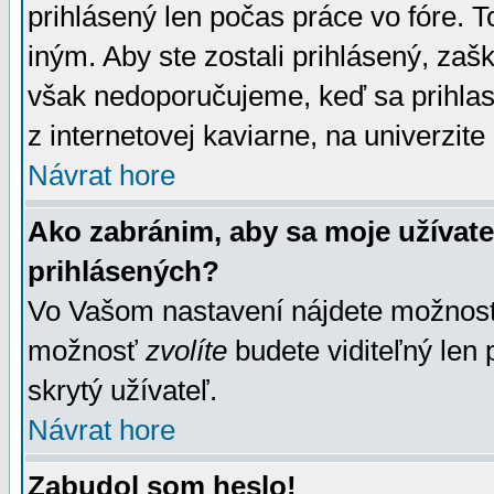
prihlásený len počas práce vo fóre. 
iným. Aby ste zostali prihlásený, zaškr
však nedoporučujeme, keď sa prihlasuj
z internetovej kaviarne, na univerzite 
Návrat hore
Ako zabránim, aby sa moje užívat
prihlásených?
Vo Vašom nastavení nájdete možno
možnosť
zvolíte
budete viditeľný len 
skrytý užívateľ.
Návrat hore
Zabudol som heslo!