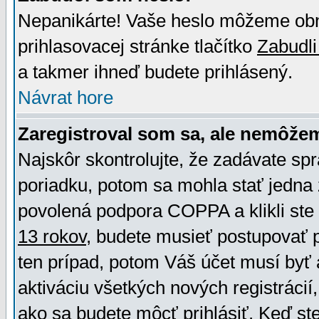
Nepanikárte! Vaše heslo môžeme obno
prihlasovacej stránke tlačítko
Zabudli
a takmer ihneď budete prihlásený.
Návrat hore
Zaregistroval som sa, ale nemôžem
Najskôr skontrolujte, že zadávate sp
poriadku, potom sa mohla stať jedna 
povolená podpora COPPA a klikli ste 
13 rokov
, budete musieť postupovať po
ten prípad, potom Váš účet musí byť 
aktiváciu všetkých nových registráci
ako sa budete môcť prihlásiť. Keď ste 