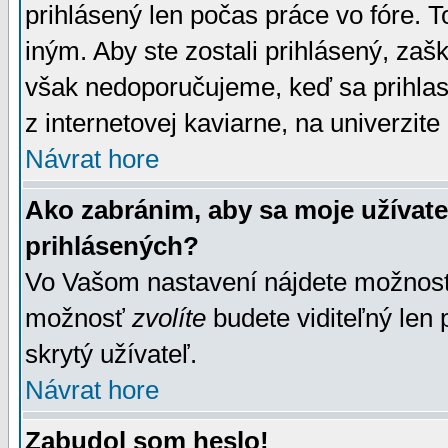
prihlásený len počas práce vo fóre. 
iným. Aby ste zostali prihlásený, zaškr
však nedoporučujeme, keď sa prihlasuj
z internetovej kaviarne, na univerzite 
Návrat hore
Ako zabránim, aby sa moje užívat
prihlásených?
Vo Vašom nastavení nájdete možno
možnosť
zvolíte
budete viditeľný len 
skrytý užívateľ.
Návrat hore
Zabudol som heslo!