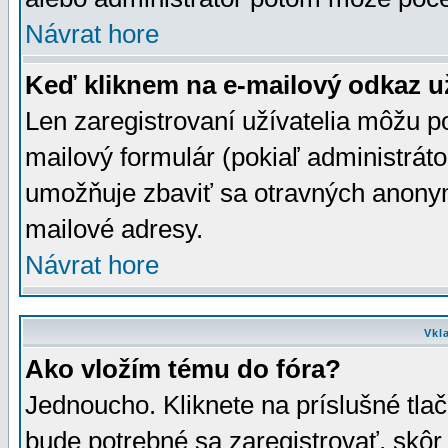
Návrat hore
Keď kliknem na e-mailový odkaz už
Len zaregistrovaní užívatelia môžu p
mailový formulár (pokiaľ administráto
umožňuje zbaviť sa otravných anonym
mailové adresy.
Návrat hore
Vkl
Ako vložím tému do fóra?
Jednoucho. Kliknete na príslušné tla
bude potrebné sa zaregistrovať, skôr 