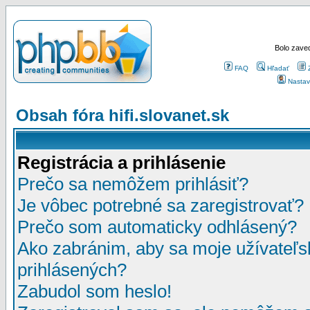
Bolo zaved
FAQ
Hľadať
Nastav
Obsah fóra hifi.slovanet.sk
Registrácia a prihlásenie
Prečo sa nemôžem prihlásiť?
Je vôbec potrebné sa zaregistrovať?
Prečo som automaticky odhlásený?
Ako zabránim, aby sa moje užívateľ
prihlásených?
Zabudol som heslo!