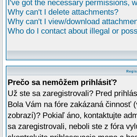
I've got the necessary permissions, 
Why can't I delete attachments?
Why can't I view/download attachme
Who do I contact about illegal or poss
Regis
Prečo sa nemôžem prihlásiť?
Už ste sa zaregistrovali? Pred prihlá
Bola Vám na fóre zakázaná činnosť (
zobrazí)? Pokiaľ áno, kontaktujte adm
sa zaregistrovali, neboli ste z fóra v