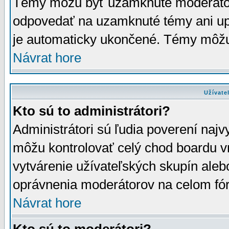
Témy môžu byť uzamknuté moderáto
odpovedať na uzamknuté témy ani up
je automaticky ukončené. Témy môžu
Návrat hore
Užívate
Kto sú to administrátori?
Administrátori sú ľudia poverení najv
môžu kontrolovať celý chod boardu v
vytvárenie užívateľských skupín aleb
oprávnenia moderátorov na celom fór
Návrat hore