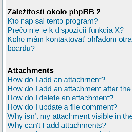
Záležitosti okolo phpBB 2
Kto napísal tento program?
Prečo nie je k dispozícií funkcia X?
Koho mám kontaktovať ohľadom otrav
boardu?
Attachments
How do I add an attachment?
How do I add an attachment after the i
How do I delete an attachment?
How do I update a file comment?
Why isn't my attachment visible in th
Why can't I add attachments?