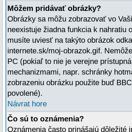
Môžem pridávať obrázky?
Obrázky sa môžu zobrazovať vo Vaši
neexistuje žiadna funkcia k nahratiu
musíte uviesť na takýto obrázok odka
internete.sk/moj-obrazok.gif. Nemôž
PC (pokiaľ to nie je verejne prístupn
mechanizmami, napr. schránky hotmai
zobrazeniu obrázku použite buď BBCo
povolené).
Návrat hore
Čo sú to oznámenia?
Oznámenia často prinášajú dôležité in