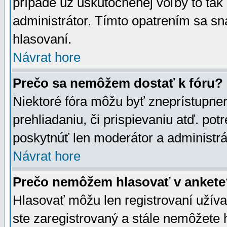
prípade už uskutočnenej voľby to tak
administrátor. Tímto opatrením sa sn
hlasovaní.
Návrat hore
Prečo sa nemôžem dostať k fóru?
Niektoré fóra môžu byť zneprístupnen
prehliadaniu, či prispievaniu atď. pot
poskytnúť len moderátor a administrát
Návrat hore
Prečo nemôžem hlasovať v ankete
Hlasovať môžu len registrovaní užívat
ste zaregistrovaný a stále nemôžet