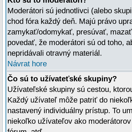
Kto sú to moderátori?
Moderátori sú jednotlivci (alebo skupi
chod fóra každý deň. Majú právo upr
zamykať/odomykať, presúvať, mazať a
povedať, že moderátori sú od toho, a
nepridávali otravný materiál.
Návrat hore
Čo sú to užívateťské skupiny?
Užívateľské skupiny sú cestou, ktoro
Každý užívateľ môže patriť do nieko
nastavený individuálny prístup. To u
niekoľko užívateľov ako moderátorov 
fórum, atď.