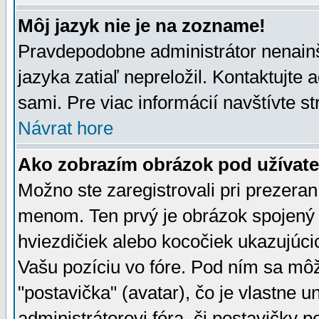
Môj jazyk nie je na zozname!
Pravdepodobne administrátor nenainšt
jazyka zatiaľ nepreložil. Kontaktujte 
sami. Pre viac informácií navštívte s
Návrat hore
Ako zobrazím obrázok pod užíva
Možno ste zaregistrovali pri prezera
menom. Ten prvý je obrázok spojený 
hviezdičiek alebo kocočiek ukazujúcic
Vašu pozíciu vo fóre. Pod ním sa m
"postavička" (avatar), čo je vlastne 
administrátorovi fóra, či postavičky p