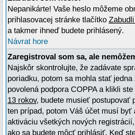
Nepanikárte! Vaše heslo môžeme obno
prihlasovacej stránke tlačítko
Zabudli
a takmer ihneď budete prihlásený.
Návrat hore
Zaregistroval som sa, ale nemôžem
Najskôr skontrolujte, že zadávate sp
poriadku, potom sa mohla stať jedna 
povolená podpora COPPA a klikli ste 
13 rokov
, budete musieť postupovať po
ten prípad, potom Váš účet musí byť 
aktiváciu všetkých nových registráci
ako sa budete môcť prihlásiť. Keď ste 