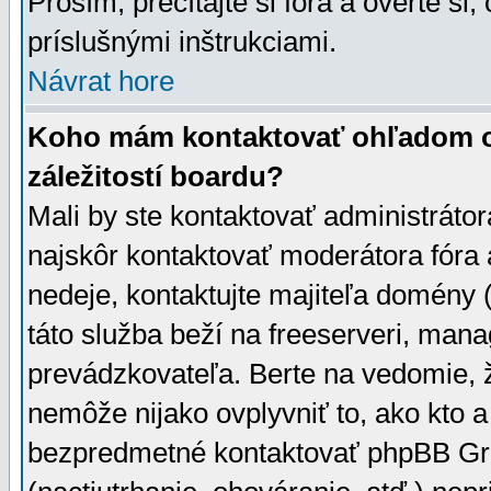
Prosím, prečítajte si fóra a overte si,
príslušnými inštrukciami.
Návrat hore
Koho mám kontaktovať ohľadom ot
záležitostí boardu?
Mali by ste kontaktovať administrátor
najskôr kontaktovať moderátora fóra a
nedeje, kontaktujte majiteľa domény 
táto služba beží na freeserveri, man
prevádzkovateľa. Berte na vedomie
nemôže nijako ovplyvniť to, ako kto 
bezpredmetné kontaktovať phpBB Grou