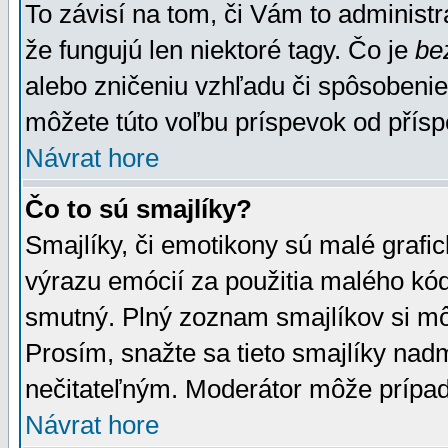
To závisí na tom, či Vám to administrá
že fungujú len niektoré tagy. Čo je
be
alebo zničeniu vzhľadu či spôsobeni
môžete túto voľbu príspevok od přís
Návrat hore
Čo to sú smajlíky?
Smajlíky, či emotikony sú malé grafic
výrazu emócií za použitia malého kód
smutný. Plný zoznam smajlíkov si mô
Prosím, snažte sa tieto smajlíky nad
nečitateľným. Moderátor môže prípa
Návrat hore