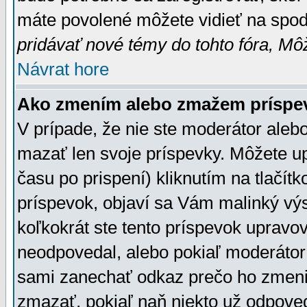
máte povolené môžete vidieť na spodn
pridávať nové témy do tohto fóra, Môž
Návrat hore
Ako zmením alebo zmažem príspe
V prípade, že nie ste moderátor aleb
mazať len svoje príspevky. Môžete u
času po prispení) kliknutím na tlačít
príspevok, objaví sa Vám malinký výs
koľkokrát ste tento príspevok upravova
neodpovedal, alebo pokiaľ moderátor č
sami zanechať odkaz prečo ho zmenil
zmazať, pokiaľ naň niekto už odpoved