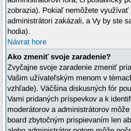
zobrazia). Pokiaľ nemôžete využívať 
administrátori zakázali, a Vy by ste 
hodia).
Návrat hore
Ako zmeniť svoje zaradenie?
Zvyčajne svoje zaradenie zmeniť pr
Vašim užívateľským menom v témach 
vzhľade). Väčšina diskusných fór pou
Vami pridaných príspevkov a k identif
moderátorov a administrátorov môže 
board zbytočným prispievaním len aby
alebo administrátor potom môže počet