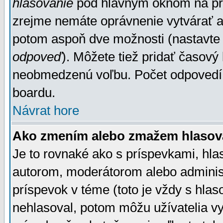
hlasovanie
pod hlavným oknom na prid
zrejme nemáte oprávnenie vytvárať an
potom aspoň dve možnosti (nastavte 
odpoveď
). Môžete tiež pridať časový
neobmedzenú voľbu. Počet odpovedí, 
boardu.
Návrat hore
Ako zmením alebo zmažem hlasov
Je to rovnaké ako s príspevkami, h
autorom, moderátorom alebo administ
príspevok v téme (toto je vždy s hlas
nehlasoval, potom môžu užívatelia v