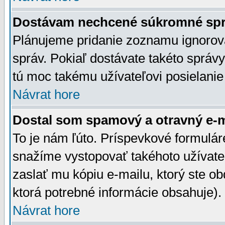
Dostávam nechcené súkromné spr
Plánujeme pridanie zoznamu ignorov
správ. Pokiaľ dostávate takéto správy
tú moc takému užívateľovi posielanie
Návrat hore
Dostal som spamový a otravný e-ma
To je nám ľúto. Príspevkové formulá
snažíme vystopovať takéhoto užívateľ
zaslať mu kópiu e-mailu, ktorý ste obdr
ktorá potrebné informácie obsahuje)
Návrat hore