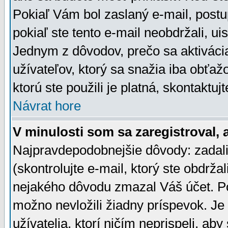
Pokiaľ Vám bol zaslaný e-mail, postu
pokiaľ ste tento e-mail neobdržali, ui
Jednym z dôvodov, prečo sa aktiváci
užívateľov, ktorý sa snažia iba obťažo
ktorú ste použili je platná, skontaktuj
Návrat hore
V minulosti som sa zaregistroval, 
Najpravdepodobnejšie dôvody: zadali
(skontrolujte e-mail, ktorý ste obdržali
nejakého dôvodu zmazal Váš účet. Pok
možno nevložili žiadny príspevok. Je 
užívatelia, ktorí ničím neprispeli, a