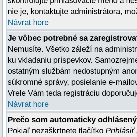
skontrolujte prihlasovacie meno a he
nie je, kontaktujte administrátora, 
Návrat hore
Je vôbec potrebné sa zaregistrova
Nemusíte. Všetko záleží na administrá
ku vkladaniu príspevkov. Samozrejme
ostatným službám nedostupným anon
súkromné správy, posielanie e-mailov
Vrele Vám teda registráciu doporučuj
Návrat hore
Prečo som automaticky odhlásen
Pokiaľ nezaškrtnete tlačítko
Prihlásiť