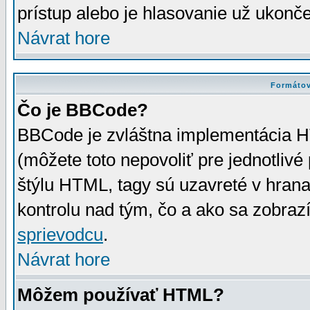
prístup alebo je hlasovanie už ukonč
Návrat hore
Formátov
Čo je BBCode?
BBCode je zvláštna implementácia HT
(môžete toto nepovoliť pre jednotli
štýlu HTML, tagy sú uzavreté v hrana
kontrolu nad tým, čo a ako sa zobrazí
sprievodcu
.
Návrat hore
Môžem používať HTML?