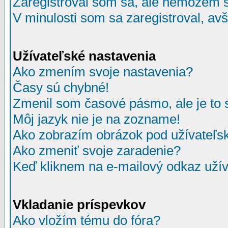
Zaregistroval som sa, ale nemôžem sa
V minulosti som sa zaregistroval, av
Užívateľské nastavenia
Ako zmením svoje nastavenia?
Časy sú chybné!
Zmenil som časové pásmo, ale je to 
Môj jazyk nie je na zozname!
Ako zobrazím obrázok pod užívate
Ako zmeniť svoje zaradenie?
Keď kliknem na e-mailový odkaz užív
Vkladanie príspevkov
Ako vložím tému do fóra?