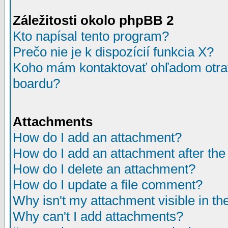
Záležitosti okolo phpBB 2
Kto napísal tento program?
Prečo nie je k dispozícií funkcia X?
Koho mám kontaktovať ohľadom otrav
boardu?
Attachments
How do I add an attachment?
How do I add an attachment after the i
How do I delete an attachment?
How do I update a file comment?
Why isn't my attachment visible in th
Why can't I add attachments?