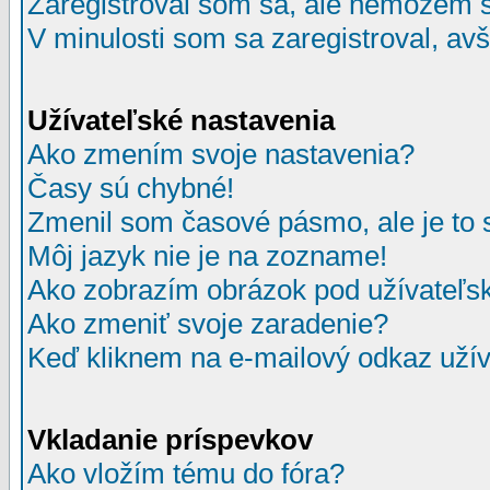
Zaregistroval som sa, ale nemôžem sa
V minulosti som sa zaregistroval, av
Užívateľské nastavenia
Ako zmením svoje nastavenia?
Časy sú chybné!
Zmenil som časové pásmo, ale je to 
Môj jazyk nie je na zozname!
Ako zobrazím obrázok pod užívate
Ako zmeniť svoje zaradenie?
Keď kliknem na e-mailový odkaz užív
Vkladanie príspevkov
Ako vložím tému do fóra?