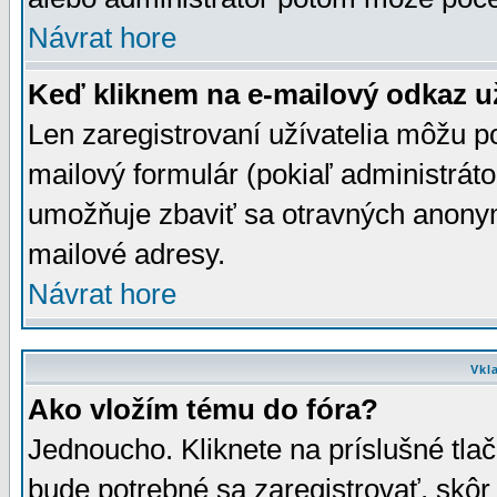
Návrat hore
Keď kliknem na e-mailový odkaz už
Len zaregistrovaní užívatelia môžu p
mailový formulár (pokiaľ administráto
umožňuje zbaviť sa otravných anonym
mailové adresy.
Návrat hore
Vkl
Ako vložím tému do fóra?
Jednoucho. Kliknete na príslušné tla
bude potrebné sa zaregistrovať, skôr 