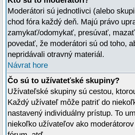
Kto sú to moderátori?
Moderátori sú jednotlivci (alebo skupi
chod fóra každý deň. Majú právo upr
zamykať/odomykať, presúvať, mazať a
povedať, že moderátori sú od toho, a
nepridávali otravný materiál.
Návrat hore
Čo sú to užívateťské skupiny?
Užívateľské skupiny sú cestou, ktoro
Každý užívateľ môže patriť do nieko
nastavený individuálny prístup. To u
niekoľko užívateľov ako moderátorov 
fórum, atď.