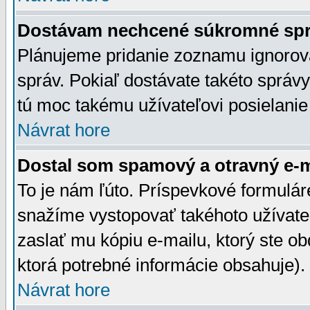
Dostávam nechcené súkromné spr
Plánujeme pridanie zoznamu ignorov
správ. Pokiaľ dostávate takéto správy
tú moc takému užívateľovi posielanie
Návrat hore
Dostal som spamový a otravný e-ma
To je nám ľúto. Príspevkové formulá
snažíme vystopovať takéhoto užívateľ
zaslať mu kópiu e-mailu, ktorý ste obdr
ktorá potrebné informácie obsahuje)
Návrat hore