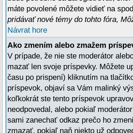
máte povolené môžete vidieť na spodn
pridávať nové témy do tohto fóra, Môž
Návrat hore
Ako zmením alebo zmažem príspe
V prípade, že nie ste moderátor aleb
mazať len svoje príspevky. Môžete u
času po prispení) kliknutím na tlačít
príspevok, objaví sa Vám malinký výs
koľkokrát ste tento príspevok upravova
neodpovedal, alebo pokiaľ moderátor č
sami zanechať odkaz prečo ho zmenil
zmazať, pokiaľ naň niekto už odpoved