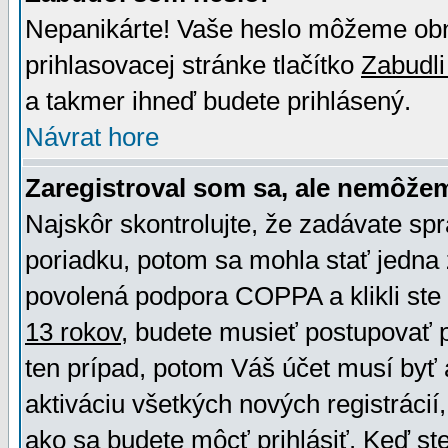
Nepanikárte! Vaše heslo môžeme obno
prihlasovacej stránke tlačítko
Zabudli
a takmer ihneď budete prihlásený.
Návrat hore
Zaregistroval som sa, ale nemôžem
Najskôr skontrolujte, že zadávate sp
poriadku, potom sa mohla stať jedna 
povolená podpora COPPA a klikli ste 
13 rokov
, budete musieť postupovať po
ten prípad, potom Váš účet musí byť 
aktiváciu všetkých nových registráci
ako sa budete môcť prihlásiť. Keď ste 