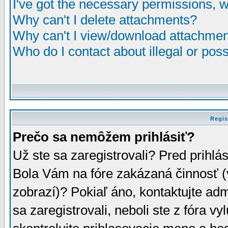
I've got the necessary permissions, 
Why can't I delete attachments?
Why can't I view/download attachme
Who do I contact about illegal or poss
Regis
Prečo sa nemôžem prihlásiť?
Už ste sa zaregistrovali? Pred prihlá
Bola Vám na fóre zakázaná činnosť (
zobrazí)? Pokiaľ áno, kontaktujte adm
sa zaregistrovali, neboli ste z fóra v