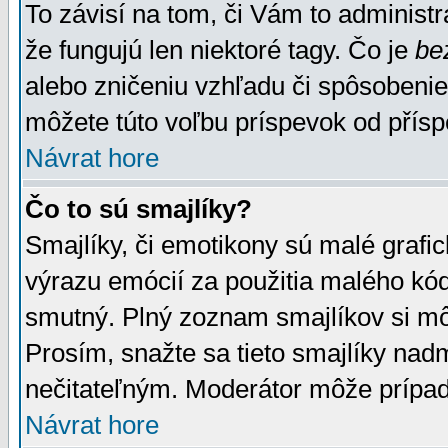
To závisí na tom, či Vám to administrá
že fungujú len niektoré tagy. Čo je
be
alebo zničeniu vzhľadu či spôsobeni
môžete túto voľbu príspevok od přís
Návrat hore
Čo to sú smajlíky?
Smajlíky, či emotikony sú malé grafic
výrazu emócií za použitia malého kód
smutný. Plný zoznam smajlíkov si mô
Prosím, snažte sa tieto smajlíky nad
nečitateľným. Moderátor môže prípa
Návrat hore