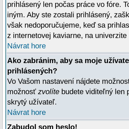
prihlásený len počas práce vo fóre. 
iným. Aby ste zostali prihlásený, zaškr
však nedoporučujeme, keď sa prihlasuj
z internetovej kaviarne, na univerzite 
Návrat hore
Ako zabránim, aby sa moje užívat
prihlásených?
Vo Vašom nastavení nájdete možno
možnosť
zvolíte
budete viditeľný len 
skrytý užívateľ.
Návrat hore
Zabudol som heslo!