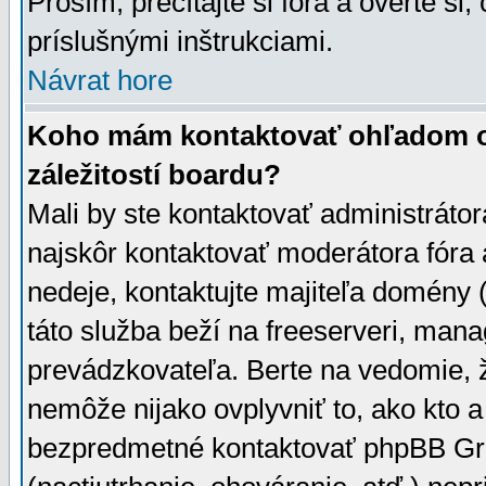
Prosím, prečítajte si fóra a overte si,
príslušnými inštrukciami.
Návrat hore
Koho mám kontaktovať ohľadom ot
záležitostí boardu?
Mali by ste kontaktovať administrátor
najskôr kontaktovať moderátora fóra a
nedeje, kontaktujte majiteľa domény 
táto služba beží na freeserveri, man
prevádzkovateľa. Berte na vedomie
nemôže nijako ovplyvniť to, ako kto 
bezpredmetné kontaktovať phpBB Grou