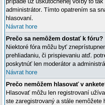
prípade už uskutočnenej voľby to tak
administrátor. Tímto opatrením sa sn
hlasovaní.
Návrat hore
Prečo sa nemôžem dostať k fóru?
Niektoré fóra môžu byť zneprístupnen
prehliadaniu, či prispievaniu atď. pot
poskytnúť len moderátor a administrát
Návrat hore
Prečo nemôžem hlasovať v ankete
Hlasovať môžu len registrovaní užívat
ste zaregistrovaný a stále nemôžet