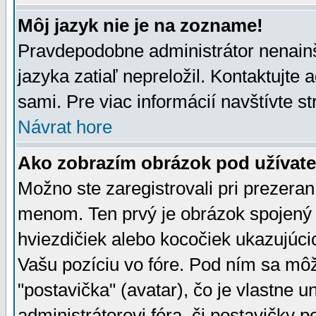
Môj jazyk nie je na zozname!
Pravdepodobne administrátor nenainšt
jazyka zatiaľ nepreložil. Kontaktujte 
sami. Pre viac informácií navštívte s
Návrat hore
Ako zobrazím obrázok pod užíva
Možno ste zaregistrovali pri prezera
menom. Ten prvý je obrázok spojený 
hviezdičiek alebo kocočiek ukazujúcic
Vašu pozíciu vo fóre. Pod ním sa m
"postavička" (avatar), čo je vlastne 
administrátorovi fóra, či postavičky p