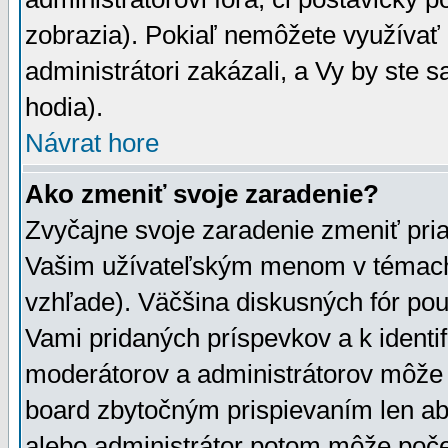
zobrazia). Pokiaľ nemôžete využívať 
administrátori zakázali, a Vy by ste 
hodia).
Návrat hore
Ako zmeniť svoje zaradenie?
Zvyčajne svoje zaradenie zmeniť pr
Vašim užívateľským menom v témach 
vzhľade). Väčšina diskusných fór pou
Vami pridaných príspevkov a k identif
moderátorov a administrátorov môže 
board zbytočným prispievaním len aby
alebo administrátor potom môže počet