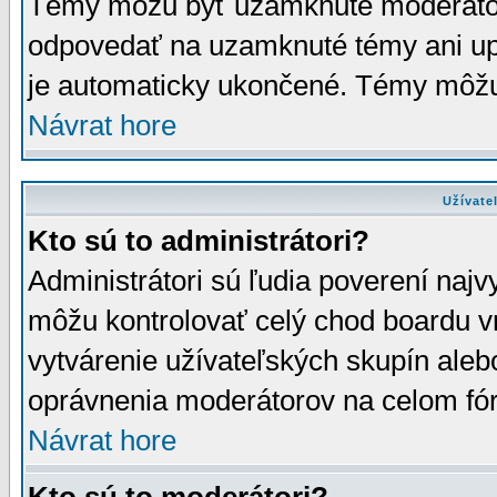
Témy môžu byť uzamknuté moderáto
odpovedať na uzamknuté témy ani up
je automaticky ukončené. Témy môžu
Návrat hore
Užívate
Kto sú to administrátori?
Administrátori sú ľudia poverení najv
môžu kontrolovať celý chod boardu v
vytvárenie užívateľských skupín aleb
oprávnenia moderátorov na celom fór
Návrat hore