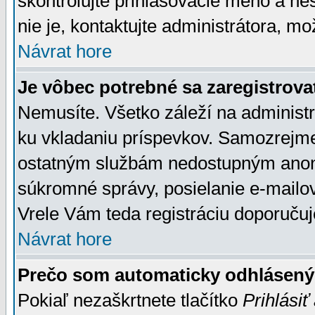
skontrolujte prihlasovacie meno a he
nie je, kontaktujte administrátora, 
Návrat hore
Je vôbec potrebné sa zaregistrova
Nemusíte. Všetko záleží na administrá
ku vkladaniu príspevkov. Samozrejme
ostatným službám nedostupným anon
súkromné správy, posielanie e-mailov
Vrele Vám teda registráciu doporučuj
Návrat hore
Prečo som automaticky odhlásen
Pokiaľ nezaškrtnete tlačítko
Prihlásiť