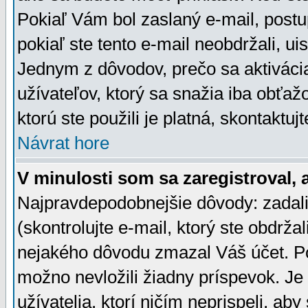
Pokiaľ Vám bol zaslaný e-mail, postu
pokiaľ ste tento e-mail neobdržali, ui
Jednym z dôvodov, prečo sa aktiváci
užívateľov, ktorý sa snažia iba obťažo
ktorú ste použili je platná, skontaktuj
Návrat hore
V minulosti som sa zaregistroval, 
Najpravdepodobnejšie dôvody: zadali
(skontrolujte e-mail, ktorý ste obdržali
nejakého dôvodu zmazal Váš účet. Pok
možno nevložili žiadny príspevok. Je 
užívatelia, ktorí ničím neprispeli, a