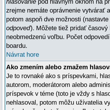
hlasovanie
pod hlavným oknom na prid
zrejme nemáte oprávnenie vytvárať an
potom aspoň dve možnosti (nastavte 
odpoveď
). Môžete tiež pridať časový
neobmedzenú voľbu. Počet odpovedí, 
boardu.
Návrat hore
Ako zmením alebo zmažem hlasov
Je to rovnaké ako s príspevkami, h
autorom, moderátorom alebo administ
príspevok v téme (toto je vždy s hlas
nehlasoval, potom môžu užívatelia v