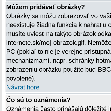
Môžem pridávať obrázky?
Obrázky sa môžu zobrazovať vo Vaši
neexistuje žiadna funkcia k nahratiu
musíte uviesť na takýto obrázok odka
internete.sk/moj-obrazok.gif. Nemôž
PC (pokiaľ to nie je verejne prístupn
mechanizmami, napr. schránky hotmai
zobrazeniu obrázku použite buď BBCo
povolené).
Návrat hore
Čo sú to oznámenia?
Oznámenia často prinášajú dôležité in