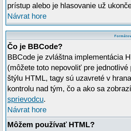
prístup alebo je hlasovanie už ukonč
Návrat hore
Formátov
Čo je BBCode?
BBCode je zvláštna implementácia HT
(môžete toto nepovoliť pre jednotli
štýlu HTML, tagy sú uzavreté v hrana
kontrolu nad tým, čo a ako sa zobrazí
sprievodcu
.
Návrat hore
Môžem používať HTML?