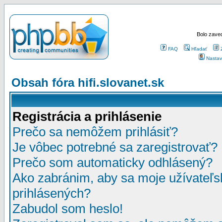
Bolo zaved
FAQ
Hľadať
Nastav
Obsah fóra hifi.slovanet.sk
Registrácia a prihlásenie
Prečo sa nemôžem prihlásiť?
Je vôbec potrebné sa zaregistrovať?
Prečo som automaticky odhlásený?
Ako zabránim, aby sa moje užívateľ
prihlásených?
Zabudol som heslo!