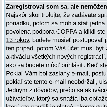
Zaregistroval som sa, ale nemôžem
Najskôr skontrolujte, že zadávate sp
poriadku, potom sa mohla stať jedna 
povolená podpora COPPA a klikli ste 
13 rokov
, budete musieť postupovať po
ten prípad, potom Váš účet musí byť 
aktiváciu všetkých nových registráci
ako sa budete môcť prihlásiť. Keď ste 
Pokiaľ Vám bol zaslaný e-mail, postu
pokiaľ ste tento e-mail neobdržali, ui
Jednym z dôvodov, prečo sa aktiváci
užívateľov, ktorý sa snažia iba obťažo
ktorú ste použili je platná, skontaktuj