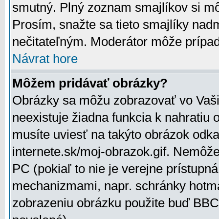
smutný. Plný zoznam smajlíkov si mô
Prosím, snažte sa tieto smajlíky nad
nečitateľným. Moderátor môže prípa
Návrat hore
Môžem pridávať obrázky?
Obrázky sa môžu zobrazovať vo Vaši
neexistuje žiadna funkcia k nahratiu
musíte uviesť na takýto obrázok odka
internete.sk/moj-obrazok.gif. Nemôž
PC (pokiaľ to nie je verejne prístupn
mechanizmami, napr. schránky hotmai
zobrazeniu obrázku použite buď BBCo