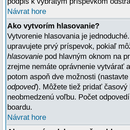
podpis k vybratým príspevkom odstrá
Návrat hore
Ako vytvorím hlasovanie?
Vytvorenie hlasovania je jednoduché.
upravujete prvý príspevok, pokiaľ môž
hlasovanie
pod hlavným oknom na prid
zrejme nemáte oprávnenie vytvárať an
potom aspoň dve možnosti (nastavte 
odpoveď
). Môžete tiež pridať časový
neobmedzenú voľbu. Počet odpovedí, 
boardu.
Návrat hore