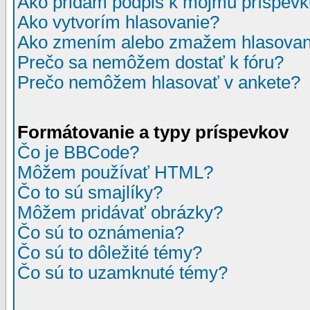
Ako pridám podpis k môjmu príspev
Ako vytvorím hlasovanie?
Ako zmením alebo zmažem hlasovan
Prečo sa nemôžem dostať k fóru?
Prečo nemôžem hlasovať v ankete?
Formátovanie a typy príspevkov
Čo je BBCode?
Môžem používať HTML?
Čo to sú smajlíky?
Môžem pridávať obrázky?
Čo sú to oznámenia?
Čo sú to dôležité témy?
Čo sú to uzamknuté témy?