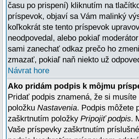
času po prispení) kliknutím na tlačít
príspevok, objaví sa Vám malinký výs
koľkokrát ste tento príspevok upravova
neodpovedal, alebo pokiaľ moderátor č
sami zanechať odkaz prečo ho zmenil
zmazať, pokiaľ naň niekto už odpoved
Návrat hore
Ako pridám podpis k môjmu prísp
Pridať podpis znamená, že si musíte n
položku
Nastavenia
. Podpis môžete 
zaškrtnutím položky
Pripojiť podpis
. 
Vaše príspevky zaškrtnutím príslušné