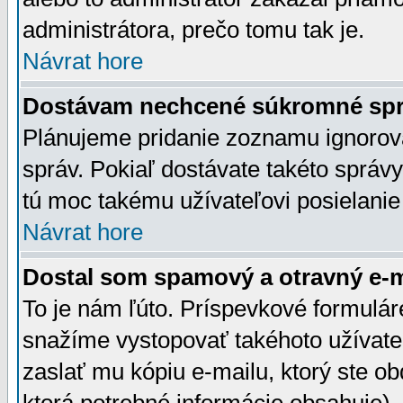
administrátora, prečo tomu tak je.
Návrat hore
Dostávam nechcené súkromné spr
Plánujeme pridanie zoznamu ignorov
správ. Pokiaľ dostávate takéto správy
tú moc takému užívateľovi posielanie
Návrat hore
Dostal som spamový a otravný e-ma
To je nám ľúto. Príspevkové formulá
snažíme vystopovať takéhoto užívateľ
zaslať mu kópiu e-mailu, ktorý ste obdr