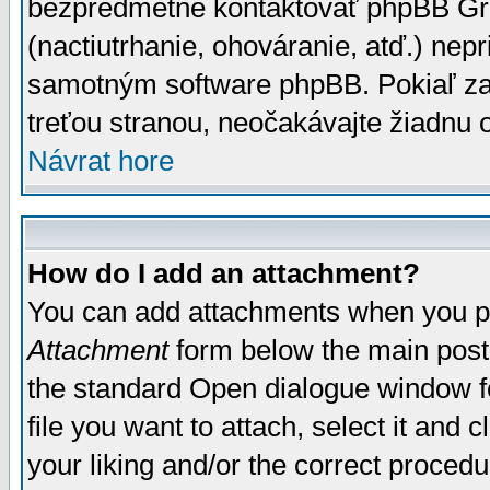
bezpredmetné kontaktovať phpBB Grou
(nactiutrhanie, ohováranie, atď.) ne
samotným software phpBB. Pokiaľ zaš
treťou stranou, neočakávajte žiadnu
Návrat hore
How do I add an attachment?
You can add attachments when you p
Attachment
form below the main post
the standard Open dialogue window fo
file you want to attach, select it and
your liking and/or the correct proced