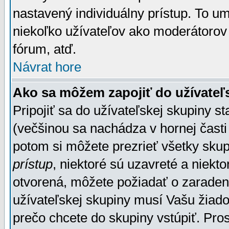
nastavený individuálny prístup. To u
niekoľko užívateľov ako moderátorov 
fórum, atď.
Návrat hore
Ako sa môžem zapojiť do užívateľ
Pripojiť sa do užívateľskej skupiny s
(večšinou sa nachádza v hornej časti 
potom si môžete prezrieť všetky sku
prístup
, niektoré sú uzavreté a niekt
otvorená, môžete požiadať o zaradeni
užívateľskej skupiny musí Vašu žiado
prečo chcete do skupiny vstúpiť. Pro