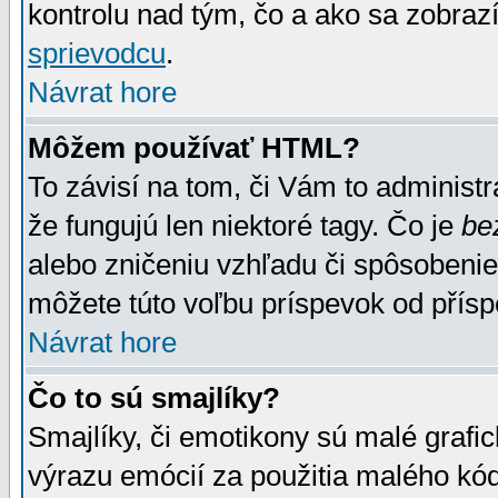
kontrolu nad tým, čo a ako sa zobrazí
sprievodcu
.
Návrat hore
Môžem používať HTML?
To závisí na tom, či Vám to administrá
že fungujú len niektoré tagy. Čo je
be
alebo zničeniu vzhľadu či spôsobeni
môžete túto voľbu príspevok od přís
Návrat hore
Čo to sú smajlíky?
Smajlíky, či emotikony sú malé grafic
výrazu emócií za použitia malého kód