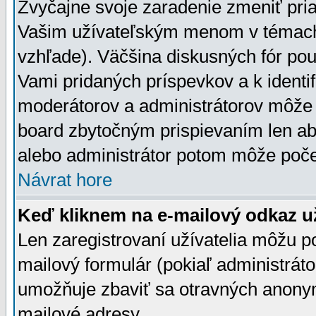
Zvyčajne svoje zaradenie zmeniť pr
Vašim užívateľským menom v témach 
vzhľade). Väčšina diskusných fór pou
Vami pridaných príspevkov a k identif
moderátorov a administrátorov môže 
board zbytočným prispievaním len aby
alebo administrátor potom môže počet
Návrat hore
Keď kliknem na e-mailový odkaz už
Len zaregistrovaní užívatelia môžu p
mailový formulár (pokiaľ administráto
umožňuje zbaviť sa otravných anonym
mailové adresy.