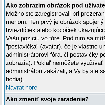
Ako zobrazím obrázok pod užíva
Možno ste zaregistrovali pri prezera
menom. Ten prvý je obrázok spojený 
hviezdičiek alebo kocočiek ukazujúcic
Vašu pozíciu vo fóre. Pod ním sa m
"postavička" (avatar), čo je vlastne 
administrátorovi fóra, či postavičky p
zobrazia). Pokiaľ nemôžete využívať 
administrátori zakázali, a Vy by ste 
hodia).
Návrat hore
Ako zmeniť svoje zaradenie?