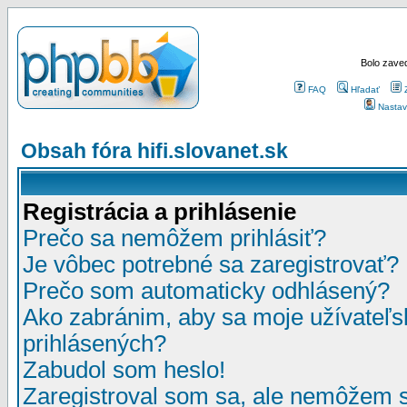
Bolo zaved
FAQ
Hľadať
Nastav
Obsah fóra hifi.slovanet.sk
Registrácia a prihlásenie
Prečo sa nemôžem prihlásiť?
Je vôbec potrebné sa zaregistrovať?
Prečo som automaticky odhlásený?
Ako zabránim, aby sa moje užívateľ
prihlásených?
Zabudol som heslo!
Zaregistroval som sa, ale nemôžem sa