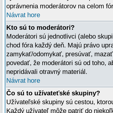
oprávnenia moderátorov na celom fór
Návrat hore
Kto sú to moderátori?
Moderátori sú jednotlivci (alebo skupi
chod fóra každý deň. Majú právo upr
zamykať/odomykať, presúvať, mazať a
povedať, že moderátori sú od toho, a
nepridávali otravný materiál.
Návrat hore
Čo sú to užívateťské skupiny?
Užívateľské skupiny sú cestou, ktoro
Každý užívateľ môže patriť do nieko