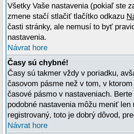
Všetky Vaše nastavenia (pokiaľ ste z
zmene stačí stlačiť tlačítko odkazu
N
časti stránky, ale nemusí to byť prav
nastavenia.
Návrat hore
Časy sú chybné!
Časy sú takmer vždy v poriadku, avša
časovom pásme než v tom, v ktorom s
časové pásmo v nastaveniach. Bert
podobné nastavenia môžu meniť len re
registrovaný, toto je dobrý dôvod, pre
Návrat hore