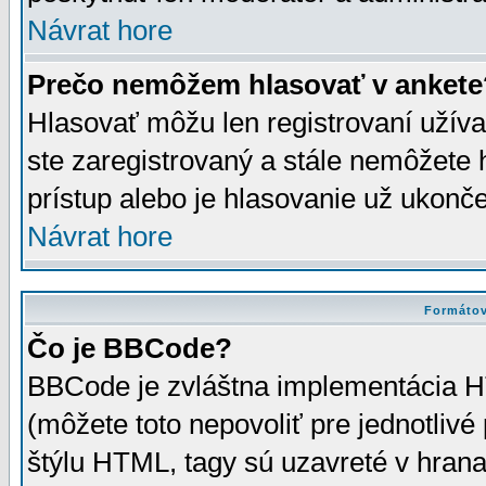
Návrat hore
Prečo nemôžem hlasovať v ankete
Hlasovať môžu len registrovaní užívat
ste zaregistrovaný a stále nemôžet
prístup alebo je hlasovanie už ukonč
Návrat hore
Formátov
Čo je BBCode?
BBCode je zvláštna implementácia HT
(môžete toto nepovoliť pre jednotli
štýlu HTML, tagy sú uzavreté v hrana