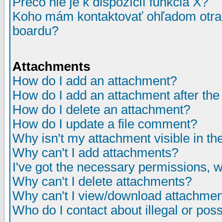
Prečo nie je k dispozícií funkcia X?
Koho mám kontaktovať ohľadom otrav
boardu?
Attachments
How do I add an attachment?
How do I add an attachment after the i
How do I delete an attachment?
How do I update a file comment?
Why isn't my attachment visible in th
Why can't I add attachments?
I've got the necessary permissions, 
Why can't I delete attachments?
Why can't I view/download attachme
Who do I contact about illegal or poss