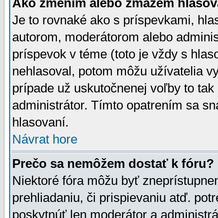
Ako zmením alebo zmažem hlasov
Je to rovnaké ako s príspevkami, h
autorom, moderátorom alebo administ
príspevok v téme (toto je vždy s hlas
nehlasoval, potom môžu užívatelia v
prípade už uskutočnenej voľby to tak
administrátor. Tímto opatrením sa sn
hlasovaní.
Návrat hore
Prečo sa nemôžem dostať k fóru?
Niektoré fóra môžu byť zneprístupnen
prehliadaniu, či prispievaniu atď. pot
poskytnúť len moderátor a administrát