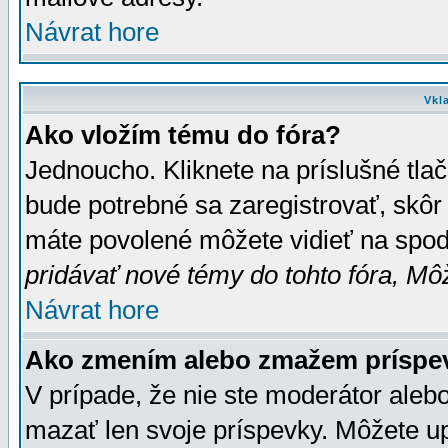
Návrat hore
Vkl
Ako vložím tému do fóra?
Jednoucho. Kliknete na príslušné tla
bude potrebné sa zaregistrovať, skôr 
máte povolené môžete vidieť na spodn
pridávať nové témy do tohto fóra, Môž
Návrat hore
Ako zmením alebo zmažem príspe
V prípade, že nie ste moderátor aleb
mazať len svoje príspevky. Môžete u