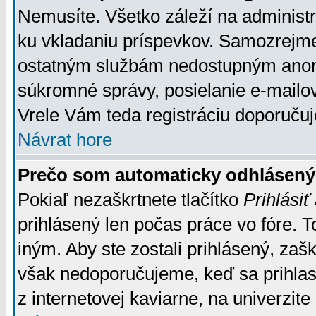
Nemusíte. Všetko záleží na administrá
ku vkladaniu príspevkov. Samozrejme
ostatným službám nedostupným anon
súkromné správy, posielanie e-mailov
Vrele Vám teda registráciu doporučuj
Návrat hore
Prečo som automaticky odhlásen
Pokiaľ nezaškrtnete tlačítko
Prihlásiť
prihlásený len počas práce vo fóre. 
iným. Aby ste zostali prihlásený, zaškr
však nedoporučujeme, keď sa prihlasuj
z internetovej kaviarne, na univerzite 