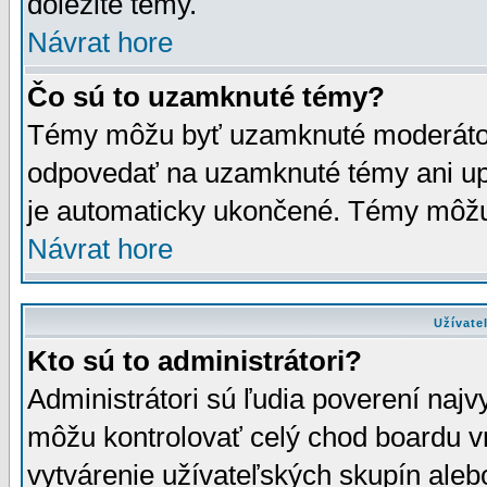
dôležité témy.
Návrat hore
Čo sú to uzamknuté témy?
Témy môžu byť uzamknuté moderáto
odpovedať na uzamknuté témy ani up
je automaticky ukončené. Témy môžu
Návrat hore
Užívate
Kto sú to administrátori?
Administrátori sú ľudia poverení najv
môžu kontrolovať celý chod boardu v
vytvárenie užívateľských skupín aleb