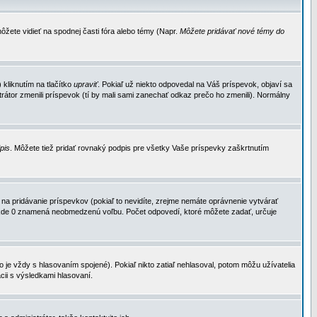
ôžete vidieť na spodnej časti fóra alebo témy (Napr.
Môžete pridávať nové témy do
kliknutím na tlačítko
upraviť
. Pokiaľ už niekto odpovedal na Váš príspevok, objaví sa
trátor zmenili príspevok (tí by mali sami zanechať odkaz prečo ho zmenili). Normálny
dpis
. Môžete tiež pridať rovnaký podpis pre všetky Vaše príspevky zaškrtnutím
a pridávanie príspevkov (pokiaľ to nevidíte, zrejme nemáte oprávnenie vytvárať
u, kde 0 znamená neobmedzenú voľbu. Počet odpovedí, ktoré môžete zadať, určuje
je vždy s hlasovaním spojené). Pokiaľ nikto zatiaľ nehlasoval, potom môžu užívatelia
cii s výsledkami hlasovaní.