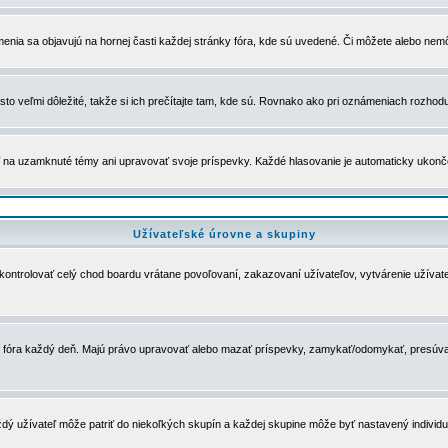
menia sa objavujú na hornej časti každej stránky fóra, kde sú uvedené. Či môžete alebo nemô
to veľmi dôležité, takže si ich prečítajte tam, kde sú. Rovnako ako pri oznámeniach rozhoduje
a uzamknuté témy ani upravovať svoje príspevky. Každé hlasovanie je automaticky ukon
Užívateľské úrovne a skupiny
u kontrolovať celý chod boardu vrátane povoľovaní, zakazovaní užívateľov, vytvárenie užíva
 chod fóra každý deň. Majú právo upravovať alebo mazať príspevky, zamykať/odomykať, presúva
dý užívateľ môže patriť do niekoľkých skupín a každej skupine môže byť nastavený individuá