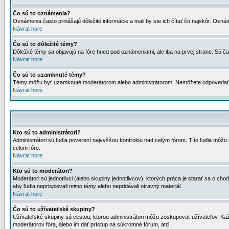
Čo sú to oznámenia?
Oznámenia často prinášajú dôležité informácie a mali by ste ich čítať čo najskôr. Ozná
Návrat hore
Čo sú to dôležité témy?
Dôležité témy sa objavujú na fóre hned pod oznámeniami, ale iba na prvej strane. Sú čas
Návrat hore
Čo sú to uzamknuté témy?
Témy môžu byť uzamknuté moderátorom alebo administrátorom. Nemôžete odpovedať n
Návrat hore
Kto sú to administrátori?
Administrátori sú ľudia poverení najvyššou kontrolou nad celým fórom. Títo ľudia môž
celom fóre.
Návrat hore
Kto sú to moderátori?
Moderátori sú jednotlivci (alebo skupiny jednotlivcov), ktorých práca je starať sa o
aby ľudia neprispievali
mimo témy
alebo nepridávali otravný materiál.
Návrat hore
Čo sú to užívateťské skupiny?
Užívateľské skupiny sú cestou, ktorou administrátori môžu zoskupovať užívateľov. Kaž
moderátorov fóra, alebo im dať prístup na súkromné fórum, atď.