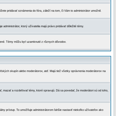
žete pridávať oznámenia do fóra, záleží na tom, či Vám to administrátor umožnil.
 administrátor, ktorý užívatelia majú právo pridávať dôležité témy.
čené. Témy môžu byť uzamknuté z rôznych dôvodov.
teľských skupín alebo moderátorov, atď. Majú tiež všetky oprávnenia moderátorov na
ť, mazať a rozdeľovať témy, ktoré spravujú. Dá sa povedať, že moderátori sú od toho,
lny prístup. To umožňuje administrátorom ľahšie nastaviť niekoľko užívateľov ako