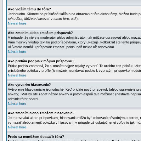
Ako vložím tému do fóra?
Jednoucho. Kliknete na príslušné tlačítko na obrazovke fóra alebo témy. Možno bude po
tohto fóra, Môžete hlasovať v tomto fóre, atd.
).
Návrat hore
Ako zmením alebo zmažem príspevok?
V prípade, že nie ste moderátor alebo administrátor, tak môžete upravovať alebo mazať
Vám malinký výstup textíku pod príspevkom, ktorý ukazuje, koľkokrát ste tento príspevo
užívatelia nemôžu príspevok zmazať, pokiaľ naň niekto už odpovedal.
Návrat hore
Ako pridám podpis k môjmu príspevku?
Pridať podpis znamená, že si musíte najprv nejaký vytvoriť. To urobíte cez položku
Nas
príslušného políčka v profile (je možné nepridávať podpis k vybratým príspevkom odstr
Návrat hore
Ako vytvorím hlasovanie?
Vytvorenie hlasovania je jednoduché. Keď pridáte nový príspevok (alebo upravujete prvý
ankety). Mali by ste zadať názov ankety a potom aspoň dve možnosti (nastavte napísa
administrátor boardu.
Návrat hore
Ako zmením alebo zmažem hlasovanie?
Je to rovnaké ako s príspevkami, hlasovania môžu byť editované pôvodným autorom, mod
vymazať alebo zmeniť položku v hlasovaní, v prípade už uskutočnenej voľby to tak môž
Návrat hore
Prečo sa nemôžem dostať k fóru?