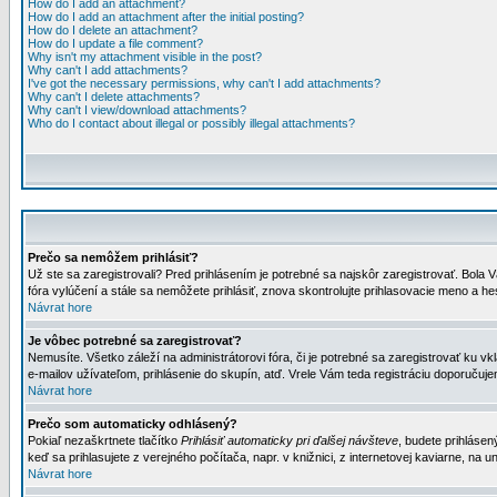
How do I add an attachment?
How do I add an attachment after the initial posting?
How do I delete an attachment?
How do I update a file comment?
Why isn't my attachment visible in the post?
Why can't I add attachments?
I've got the necessary permissions, why can't I add attachments?
Why can't I delete attachments?
Why can't I view/download attachments?
Who do I contact about illegal or possibly illegal attachments?
Prečo sa nemôžem prihlásiť?
Už ste sa zaregistrovali? Pred prihlásením je potrebné sa najskôr zaregistrovať. Bola V
fóra vylúčení a stále sa nemôžete prihlásiť, znova skontrolujte prihlasovacie meno a h
Návrat hore
Je vôbec potrebné sa zaregistrovať?
Nemusíte. Všetko záleží na administrátorovi fóra, či je potrebné sa zaregistrovať k
e-mailov užívateľom, prihlásenie do skupín, atď. Vrele Vám teda registráciu doporučujem
Návrat hore
Prečo som automaticky odhlásený?
Pokiaľ nezaškrtnete tlačítko
Prihlásiť automaticky pri ďalšej návšteve
, budete prihlásen
keď sa prihlasujete z verejného počítača, napr. v knižnici, z internetovej kaviarne, na un
Návrat hore