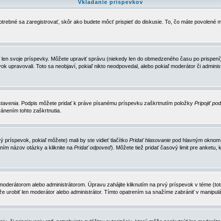
Vkladanie príspevkov
trebné sa zaregistrovať, skôr ako budete môcť prispieť do diskusie. To, čo máte povolené m
 len svoje príspevky. Môžete upraviť správu (niekedy len do obmedzeného času po prispení) 
k upravovali. Toto sa neobjaví, pokiaľ nikto neodpovedal, alebo pokiaľ moderátor či adminis
tavenia
. Podpis môžete pridať k práve písanému príspevku zaškrtnutím položky
Pripojiť po
ánením tohto zaškrtnutia.
 príspevok, pokiaľ môžete) mali by ste vidieť tlačítko
Pridať hlasovanie
pod hlavným oknom n
ním názov otázky a kliknite na
Pridať odpoveď
). Môžete tiež pridať časový limit pre anket
erátorom alebo administrátorom. Úpravu zahájite kliknutím na prvý príspevok v téme (toto 
e urobiť len moderátor alebo administrátor. Tímto opatrením sa snažíme zabrániť v manipulá