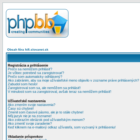
Obsah fóra hifi.slovanet.sk
Registrácia a prihlásenie
Prečo sa nemôžem prihlásiť?
Je vôbec potrebné sa zaregistrovať?
Prečo som automaticky odhlásený?
Ako zabránim, aby sa moje užívateľské meno objavilo v zozname práve prihlásených?
Zabudol som heslo!
Zaregistroval som sa, ale nemôžem sa prihlásiť!
V minulosti som sa zaregistroval, avšak teraz sa nemôžem prihlásiť!
Užívateľské nastavenia
Ako zmením svoje nastavenia?
Časy sú chybné!
Zmenil som časové pásmo, ale je to stále chybne!
Môj jazyk nie je na zozname!
Ako zobrazím obrázok pod užívateľským menom?
Ako zmeniť svoje zaradenie?
Keď kliknem na e-mailový odkaz užívateľa, som vyzvaný k prihláseniu!
Vkladanie príspevkov