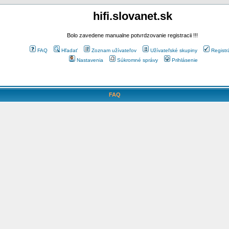
hifi.slovanet.sk
Bolo zavedene manualne potvrdzovanie registracii !!!
FAQ
Hľadať
Zoznam užívateľov
Užívateľské skupiny
Registr
Nastavenia
Súkromné správy
Prihlásenie
FAQ