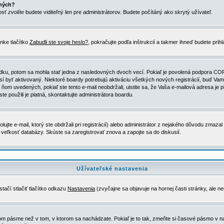
ených?
nosť
zvolíte
budete viditeľný len pre administrátorov. Budete počítáný ako skrytý užívateľ.
nke tlačítko
Zabudli ste svoje heslo?
, pokračujte podľa inštrukcií a takmer ihneď budete prih
dku, potom sa mohla stať jedna z nasledovných dvoch vecí. Pokiaľ je povolená podpora COPPA 
sí byť aktivovaný. Niektoré boardy potrebujú aktiváciu všetkých nových registrácií, buď Vami
 v ňom uvedených, pokiaľ ste tento e-mail neobdržali, uistite sa, že Vaša e-mailová adresa j
ste použili je platná, skontaktujte administrátora boardu.
te e-mail, ktorý ste obdržali pri registrácií) alebo administrátor z nejakého dôvodu zmazal 
la veľkosť databázy. Skúste sa zaregistrovať znova a zapojte sa do diskusií.
Užívateľské nastavenia
tačí stlačiť tlačítko odkazu
Nastavenia
(zvyčajne sa objavuje na hornej časti stránky, ale n
vom pásme než v tom, v ktorom sa nachádzate. Pokiaľ je to tak, zmeňte si časové pásmo v