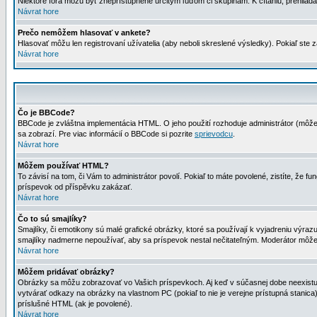
Niektoré fóra môžu byť zneprístupnené určitým ľuďom či skupinám. K čítaniu, prehliadani
Návrat hore
Prečo nemôžem hlasovať v ankete?
Hlasovať môžu len registrovaní užívatelia (aby neboli skreslené výsledky). Pokiaľ st
Návrat hore
Čo je BBCode?
BBCode je zvláštna implementácia HTML. O jeho použití rozhoduje administrátor (môžet
sa zobrazí. Pre viac informácií o BBCode si pozrite
sprievodcu
.
Návrat hore
Môžem používať HTML?
To závisí na tom, či Vám to administrátor povolí. Pokiaľ to máte povolené, zistíte, že fun
príspevok od příspěvku zakázať.
Návrat hore
Čo to sú smajlíky?
Smajlíky, či emotikony sú malé grafické obrázky, ktoré sa používají k vyjadreniu výra
smajlíky nadmerne nepoužívať, aby sa príspevok nestal nečitateľným. Moderátor môž
Návrat hore
Môžem pridávať obrázky?
Obrázky sa môžu zobrazovať vo Vašich príspevkoch. Aj keď v súčasnej dobe neexistuje
vytvárať odkazy na obrázky na vlastnom PC (pokiaľ to nie je verejne prístupná stani
príslušné HTML (ak je povolené).
Návrat hore