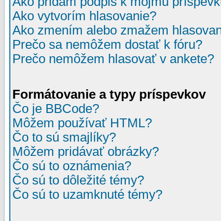
Ako pridám podpis k môjmu príspev
Ako vytvorím hlasovanie?
Ako zmením alebo zmažem hlasovan
Prečo sa nemôžem dostať k fóru?
Prečo nemôžem hlasovať v ankete?
Formátovanie a typy príspevkov
Čo je BBCode?
Môžem používať HTML?
Čo to sú smajlíky?
Môžem pridávať obrázky?
Čo sú to oznámenia?
Čo sú to dôležité témy?
Čo sú to uzamknuté témy?