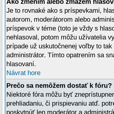
Ako zmením alebo zmažem hlasov
Je to rovnaké ako s príspevkami, h
autorom, moderátorom alebo administ
príspevok v téme (toto je vždy s hlas
nehlasoval, potom môžu užívatelia v
prípade už uskutočnenej voľby to tak
administrátor. Tímto opatrením sa sn
hlasovaní.
Návrat hore
Prečo sa nemôžem dostať k fóru?
Niektoré fóra môžu byť zneprístupnen
prehliadaniu, či prispievaniu atď. pot
poskytnúť len moderátor a administrát