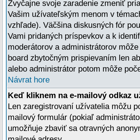
Zvyčajne svoje zaradenie zmeniť pr
Vašim užívateľským menom v témach 
vzhľade). Väčšina diskusných fór pou
Vami pridaných príspevkov a k identif
moderátorov a administrátorov môže 
board zbytočným prispievaním len aby
alebo administrátor potom môže počet
Návrat hore
Keď kliknem na e-mailový odkaz už
Len zaregistrovaní užívatelia môžu p
mailový formulár (pokiaľ administráto
umožňuje zbaviť sa otravných anonym
mailové adresy.