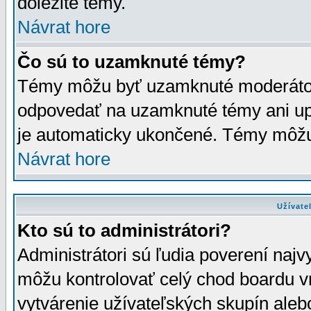
dôležité témy.
Návrat hore
Čo sú to uzamknuté témy?
Témy môžu byť uzamknuté moderáto
odpovedať na uzamknuté témy ani up
je automaticky ukončené. Témy môžu
Návrat hore
Užívate
Kto sú to administrátori?
Administrátori sú ľudia poverení najv
môžu kontrolovať celý chod boardu v
vytvárenie užívateľských skupín aleb