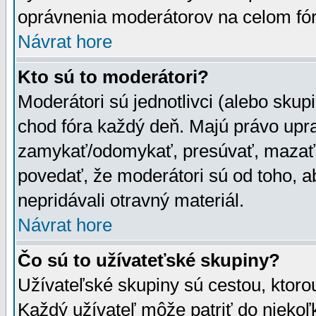
oprávnenia moderátorov na celom fór
Návrat hore
Kto sú to moderátori?
Moderátori sú jednotlivci (alebo skupi
chod fóra každý deň. Majú právo upr
zamykať/odomykať, presúvať, mazať a
povedať, že moderátori sú od toho, a
nepridávali otravný materiál.
Návrat hore
Čo sú to užívateťské skupiny?
Užívateľské skupiny sú cestou, ktoro
Každý užívateľ môže patriť do nieko