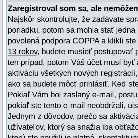
Zaregistroval som sa, ale nemôžem
Najskôr skontrolujte, že zadávate sp
poriadku, potom sa mohla stať jedna 
povolená podpora COPPA a klikli ste 
13 rokov
, budete musieť postupovať po
ten prípad, potom Váš účet musí byť 
aktiváciu všetkých nových registráci
ako sa budete môcť prihlásiť. Keď ste 
Pokiaľ Vám bol zaslaný e-mail, postu
pokiaľ ste tento e-mail neobdržali, ui
Jednym z dôvodov, prečo sa aktiváci
užívateľov, ktorý sa snažia iba obťažo
ktorú ste použili je platná, skontaktuj