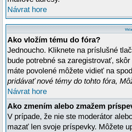
Návrat hore
Vkl
Ako vložím tému do fóra?
Jednoucho. Kliknete na príslušné tla
bude potrebné sa zaregistrovať, skôr 
máte povolené môžete vidieť na spodn
pridávať nové témy do tohto fóra, Môž
Návrat hore
Ako zmením alebo zmažem príspe
V prípade, že nie ste moderátor aleb
mazať len svoje príspevky. Môžete u