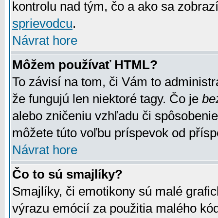
kontrolu nad tým, čo a ako sa zobrazí
sprievodcu
.
Návrat hore
Môžem používať HTML?
To závisí na tom, či Vám to administrá
že fungujú len niektoré tagy. Čo je
be
alebo zničeniu vzhľadu či spôsobeni
môžete túto voľbu príspevok od přís
Návrat hore
Čo to sú smajlíky?
Smajlíky, či emotikony sú malé grafic
výrazu emócií za použitia malého kód