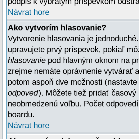
podpis k vybratým príspevkom odstrá
Návrat hore
Ako vytvorím hlasovanie?
Vytvorenie hlasovania je jednoduché.
upravujete prvý príspevok, pokiaľ môž
hlasovanie
pod hlavným oknom na prid
zrejme nemáte oprávnenie vytvárať an
potom aspoň dve možnosti (nastavte 
odpoveď
). Môžete tiež pridať časový
neobmedzenú voľbu. Počet odpovedí, 
boardu.
Návrat hore