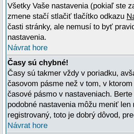
Všetky Vaše nastavenia (pokiaľ ste z
zmene stačí stlačiť tlačítko odkazu
N
časti stránky, ale nemusí to byť prav
nastavenia.
Návrat hore
Časy sú chybné!
Časy sú takmer vždy v poriadku, avša
časovom pásme než v tom, v ktorom s
časové pásmo v nastaveniach. Bert
podobné nastavenia môžu meniť len re
registrovaný, toto je dobrý dôvod, pre
Návrat hore