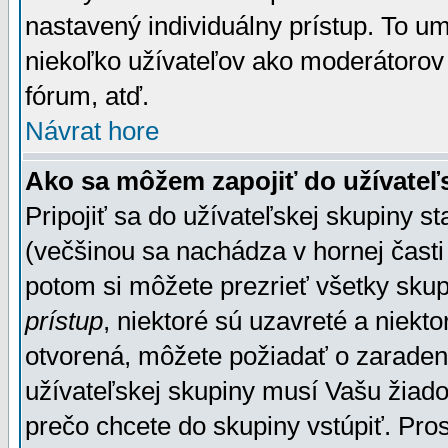
nastavený individuálny prístup. To u
niekoľko užívateľov ako moderátorov 
fórum, atď.
Návrat hore
Ako sa môžem zapojiť do užívateľ
Pripojiť sa do užívateľskej skupiny s
(večšinou sa nachádza v hornej časti 
potom si môžete prezrieť všetky sku
prístup
, niektoré sú uzavreté a niekt
otvorená, môžete požiadať o zaradeni
užívateľskej skupiny musí Vašu žiado
prečo chcete do skupiny vstúpiť. Pro