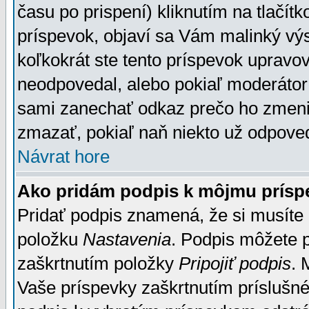
času po prispení) kliknutím na tlačít
príspevok, objaví sa Vám malinký výs
koľkokrát ste tento príspevok upravova
neodpovedal, alebo pokiaľ moderátor č
sami zanechať odkaz prečo ho zmenil
zmazať, pokiaľ naň niekto už odpoved
Návrat hore
Ako pridám podpis k môjmu prísp
Pridať podpis znamená, že si musíte n
položku
Nastavenia
. Podpis môžete 
zaškrtnutím položky
Pripojiť podpis
. 
Vaše príspevky zaškrtnutím príslušné