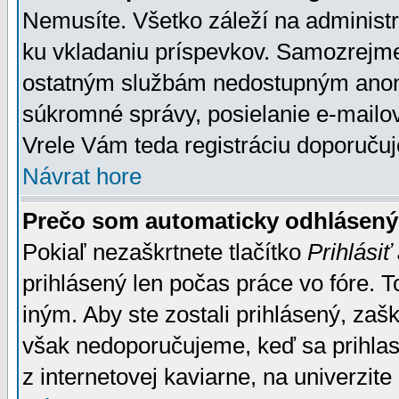
Nemusíte. Všetko záleží na administrá
ku vkladaniu príspevkov. Samozrejme
ostatným službám nedostupným anon
súkromné správy, posielanie e-mailov
Vrele Vám teda registráciu doporučuj
Návrat hore
Prečo som automaticky odhlásen
Pokiaľ nezaškrtnete tlačítko
Prihlásiť
prihlásený len počas práce vo fóre. 
iným. Aby ste zostali prihlásený, zaškr
však nedoporučujeme, keď sa prihlasuj
z internetovej kaviarne, na univerzite 