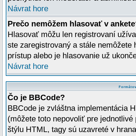
Návrat hore
Prečo nemôžem hlasovať v ankete
Hlasovať môžu len registrovaní užívat
ste zaregistrovaný a stále nemôžet
prístup alebo je hlasovanie už ukonč
Návrat hore
Formátov
Čo je BBCode?
BBCode je zvláštna implementácia HT
(môžete toto nepovoliť pre jednotli
štýlu HTML, tagy sú uzavreté v hrana