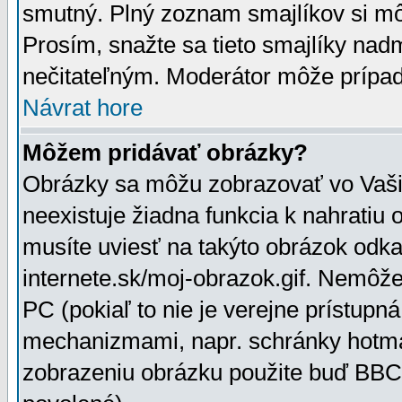
smutný. Plný zoznam smajlíkov si mô
Prosím, snažte sa tieto smajlíky nad
nečitateľným. Moderátor môže prípa
Návrat hore
Môžem pridávať obrázky?
Obrázky sa môžu zobrazovať vo Vaši
neexistuje žiadna funkcia k nahratiu
musíte uviesť na takýto obrázok odka
internete.sk/moj-obrazok.gif. Nemôž
PC (pokiaľ to nie je verejne prístupn
mechanizmami, napr. schránky hotmai
zobrazeniu obrázku použite buď BBCo