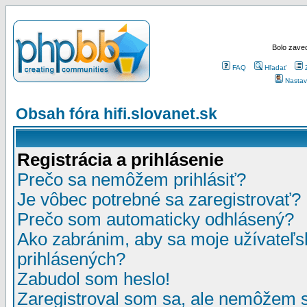
Bolo zaved
FAQ
Hľadať
Nastav
Obsah fóra hifi.slovanet.sk
Registrácia a prihlásenie
Prečo sa nemôžem prihlásiť?
Je vôbec potrebné sa zaregistrovať?
Prečo som automaticky odhlásený?
Ako zabránim, aby sa moje užívateľ
prihlásených?
Zabudol som heslo!
Zaregistroval som sa, ale nemôžem sa