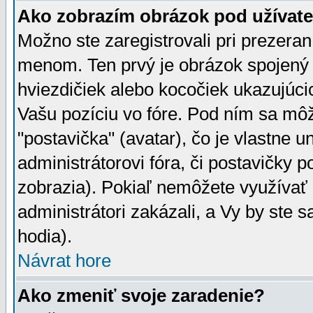
Ako zobrazím obrázok pod užíva
Možno ste zaregistrovali pri prezera
menom. Ten prvý je obrázok spojený 
hviezdičiek alebo kocočiek ukazujúcic
Vašu pozíciu vo fóre. Pod ním sa m
"postavička" (avatar), čo je vlastne 
administrátorovi fóra, či postavičky p
zobrazia). Pokiaľ nemôžete využívať 
administrátori zakázali, a Vy by ste 
hodia).
Návrat hore
Ako zmeniť svoje zaradenie?