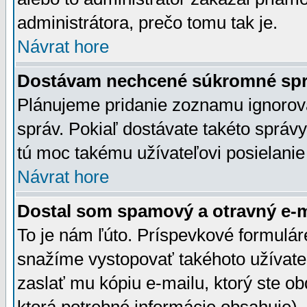
administrátora, prečo tomu tak je.
Návrat hore
Dostávam nechcené súkromné spr
Plánujeme pridanie zoznamu ignorov
správ. Pokiaľ dostávate takéto správy
tú moc takému užívateľovi posielanie
Návrat hore
Dostal som spamový a otravný e-ma
To je nám ľúto. Príspevkové formulá
snažíme vystopovať takéhoto užívateľ
zaslať mu kópiu e-mailu, ktorý ste obdr