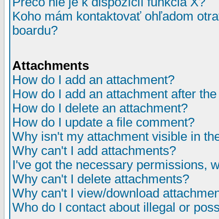
Prečo nie je k dispozícií funkcia X?
Koho mám kontaktovať ohľadom otrav
boardu?
Attachments
How do I add an attachment?
How do I add an attachment after the i
How do I delete an attachment?
How do I update a file comment?
Why isn't my attachment visible in th
Why can't I add attachments?
I've got the necessary permissions, 
Why can't I delete attachments?
Why can't I view/download attachme
Who do I contact about illegal or poss