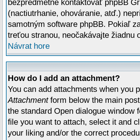
bezpredmetné kontaktovať phpBB Grou
(nactiutrhanie, ohováranie, atď.) ne
samotným software phpBB. Pokiaľ zaš
treťou stranou, neočakávajte žiadnu
Návrat hore
How do I add an attachment?
You can add attachments when you p
Attachment
form below the main post
the standard Open dialogue window fo
file you want to attach, select it and
your liking and/or the correct proced