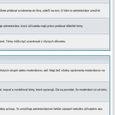
žete pridávať oznámenia do fóra, záleží na tom, či Vám to administrátor umožnil.
 administrátor, ktorý užívatelia majú právo pridávať dôležité témy.
čené. Témy môžu byť uzamknuté z rôznych dôvodov.
teľských skupín alebo moderátorov, atď. Majú tiež všetky oprávnenia moderátorov na
ť, mazať a rozdeľovať témy, ktoré spravujú. Dá sa povedať, že moderátori sú od toho,
lny prístup. To umožňuje administrátorom ľahšie nastaviť niekoľko užívateľov ako