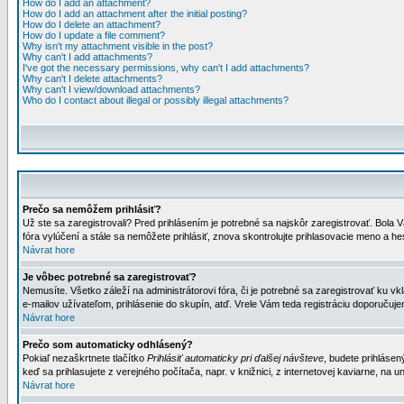
How do I add an attachment?
How do I add an attachment after the initial posting?
How do I delete an attachment?
How do I update a file comment?
Why isn't my attachment visible in the post?
Why can't I add attachments?
I've got the necessary permissions, why can't I add attachments?
Why can't I delete attachments?
Why can't I view/download attachments?
Who do I contact about illegal or possibly illegal attachments?
Prečo sa nemôžem prihlásiť?
Už ste sa zaregistrovali? Pred prihlásením je potrebné sa najskôr zaregistrovať. Bola V
fóra vylúčení a stále sa nemôžete prihlásiť, znova skontrolujte prihlasovacie meno a h
Návrat hore
Je vôbec potrebné sa zaregistrovať?
Nemusíte. Všetko záleží na administrátorovi fóra, či je potrebné sa zaregistrovať k
e-mailov užívateľom, prihlásenie do skupín, atď. Vrele Vám teda registráciu doporučujem
Návrat hore
Prečo som automaticky odhlásený?
Pokiaľ nezaškrtnete tlačítko
Prihlásiť automaticky pri ďalšej návšteve
, budete prihlásen
keď sa prihlasujete z verejného počítača, napr. v knižnici, z internetovej kaviarne, na un
Návrat hore