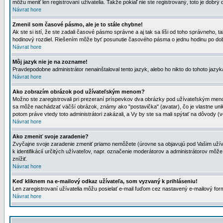
môžu meniť len registrovaní uživatelia. Takže pokiaľ nie ste registrovaný, toto je dobrý 
Návrat hore
Zmenil som časové pásmo, ale je to stále chybne!
Ak ste si istí, že ste zadali časové pásmo správne a aj tak sa líši od toho správneho
hodinový rozdiel. Riešením môže byť posunutie časového pásma o jednu hodinu po dob
Návrat hore
Môj jazyk nie je na zozname!
Pravdepodobne administrátor nenainštaloval tento jazyk, alebo ho nikto do tohoto jazyka 
Návrat hore
Ako zobrazím obrázok pod užívateľským menom?
Možno ste zaregistrovali pri prezeraní príspevkov dva obrázky pod užívateľským menom
sa môže nachádzať väčší obrázok, známy ako "postavička" (avatar), čo je vlastne uniká
potom práve vtedy toto administrátori zakázali, a Vy by ste sa mali spýtať na dôvody (v
Návrat hore
Ako zmeniť svoje zaradenie?
Zvyčajne svoje zaradenie zmeniť priamo nemôžete (úrovne sa objavujú pod Vašim užív
k identifikácií určitých užívateľov, napr. označenie moderátorov a administrátorov m
znížiť.
Návrat hore
Keď kliknem na e-mailový odkaz užívateľa, som vyzvaný k prihláseniu!
Len zaregistrovaní užívatelia môžu posielať e-mail ľuďom cez nastavený e-mailový form
Návrat hore