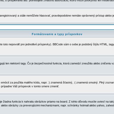
u, či prispievaniu atď. potrebujete zvláštnu autorizáciu, ktorú môže poskytnúť len moderátor 
e zaregistrovaný a stále nemôžete hlasovať, pravdepodobne nemáte oprávnený prístup alebo 
Formátovanie a typy príspevkov
e toto nepovoliť pre jednotlivé príspevky). BBCode sám o sebe je podobný štýlu HTML, tagy
gujú len niektoré tagy. Čo je
bezpečnostná
funkcia, ktorá zamedzí zneužitiu alebo zničeniu 
zu emócií za použitia malého kódu, napr. :) znamená šťastný, :( znamená smutný. Plný zozna
e prípadne Váš príspevok v tomto smere zmeniť.
 žiadna funkcia k nahratiu obrázkov priamo na board. Z tohto dôvodu musíte uviesť na taký
ca) alebo obrázky za preverujúcimi mechanizmami, napr. schránky hotmail alebo yahoo, zahe