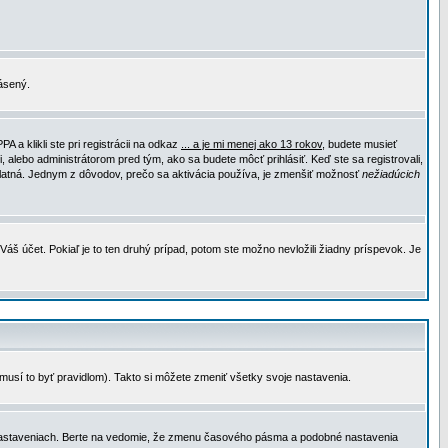
lásený.
a klikli ste pri registrácii na odkaz
... a je mi menej ako 13 rokov
, budete musieť
, alebo administrátorom pred tým, ako sa budete môcť prihlásiť. Keď ste sa registrovali,
e platná. Jednym z dôvodov, prečo sa aktivácia používa, je zmenšiť možnosť
nežiadúcich
Váš účet. Pokiaľ je to ten druhý prípad, potom ste možno nevložili žiadny príspevok. Je
emusí to byť pravidlom). Takto si môžete zmeniť všetky svoje nastavenia.
 nastaveniach. Berte na vedomie, že zmenu časového pásma a podobné nastavenia