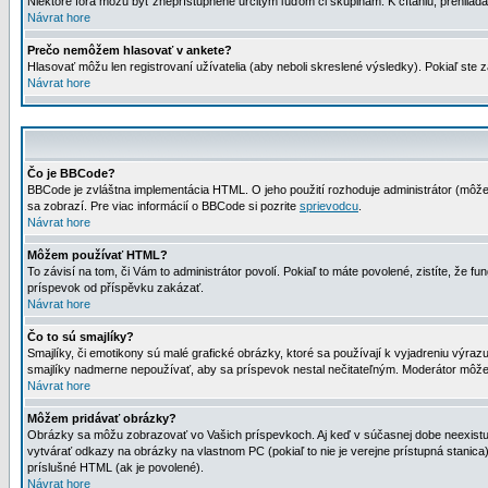
Niektoré fóra môžu byť zneprístupnené určitým ľuďom či skupinám. K čítaniu, prehliadani
Návrat hore
Prečo nemôžem hlasovať v ankete?
Hlasovať môžu len registrovaní užívatelia (aby neboli skreslené výsledky). Pokiaľ st
Návrat hore
Čo je BBCode?
BBCode je zvláštna implementácia HTML. O jeho použití rozhoduje administrátor (môžet
sa zobrazí. Pre viac informácií o BBCode si pozrite
sprievodcu
.
Návrat hore
Môžem používať HTML?
To závisí na tom, či Vám to administrátor povolí. Pokiaľ to máte povolené, zistíte, že fun
príspevok od příspěvku zakázať.
Návrat hore
Čo to sú smajlíky?
Smajlíky, či emotikony sú malé grafické obrázky, ktoré sa používají k vyjadreniu výra
smajlíky nadmerne nepoužívať, aby sa príspevok nestal nečitateľným. Moderátor môž
Návrat hore
Môžem pridávať obrázky?
Obrázky sa môžu zobrazovať vo Vašich príspevkoch. Aj keď v súčasnej dobe neexistuje
vytvárať odkazy na obrázky na vlastnom PC (pokiaľ to nie je verejne prístupná stani
príslušné HTML (ak je povolené).
Návrat hore