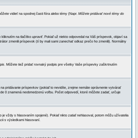
ôžete vidieť na spodnej časti fóra alebo témy (Napr.
Môžete pridávať nové témy do
kliknutím na tlačítko
upraviť
. Pokiaľ už niekto odpovedal na Váš príspevok, objaví sa
trátor zmenili príspevok (tí by mali sami zanechať odkaz prečo ho zmenili). Normálny
dpis
. Môžete tiež pridať rovnaký podpis pre všetky Vaše príspevky zaškrtnutím
a pridávanie príspevkov (pokiaľ to nevidíte, zrejme nemáte oprávnenie vytvárať
u, kde 0 znamená neobmedzenú voľbu. Počet odpovedí, ktoré môžete zadať, určuje
je vždy s hlasovaním spojené). Pokiaľ nikto zatiaľ nehlasoval, potom môžu užívatelia
cii s výsledkami hlasovaní.