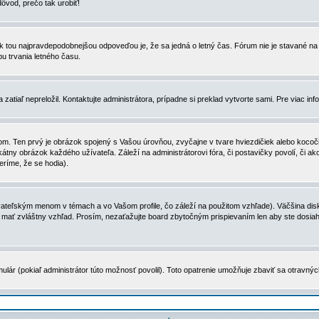
dôvod, prečo tak urobiť!
, tak tou najpravdepodobnejšou odpoveďou je, že sa jedná o letný čas. Fórum nie je stavané
u trvania letného času.
zatiaľ nepreložil. Kontaktujte administrátora, prípadne si preklad vytvorte sami. Pre viac in
. Ten prvý je obrázok spojený s Vašou úrovňou, zvyčajne v tvare hviezdičiek alebo kocočiek
tny obrázok každého užívateľa. Záleží na administrátorovi fóra, či postavičky povolí, či ak
eríme, že se hodia).
ateľským menom v témach a vo Vašom profile, čo záleží na použitom vzhľade). Väčšina disk
ôže mať zvláštny vzhľad. Prosím, nezaťažujte board zbytočným prispievaním len aby ste dosi
ulár (pokiaľ administrátor túto možnosť povolil). Toto opatrenie umožňuje zbaviť sa otravný