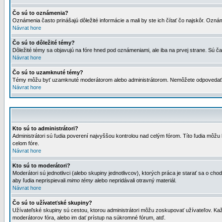
Čo sú to oznámenia?
Oznámenia často prinášajú dôležité informácie a mali by ste ich čítať čo najskôr. Ozná
Návrat hore
Čo sú to dôležité témy?
Dôležité témy sa objavujú na fóre hned pod oznámeniami, ale iba na prvej strane. Sú čas
Návrat hore
Čo sú to uzamknuté témy?
Témy môžu byť uzamknuté moderátorom alebo administrátorom. Nemôžete odpovedať n
Návrat hore
Kto sú to administrátori?
Administrátori sú ľudia poverení najvyššou kontrolou nad celým fórom. Títo ľudia môž
celom fóre.
Návrat hore
Kto sú to moderátori?
Moderátori sú jednotlivci (alebo skupiny jednotlivcov), ktorých práca je starať sa o
aby ľudia neprispievali
mimo témy
alebo nepridávali otravný materiál.
Návrat hore
Čo sú to užívateťské skupiny?
Užívateľské skupiny sú cestou, ktorou administrátori môžu zoskupovať užívateľov. Kaž
moderátorov fóra, alebo im dať prístup na súkromné fórum, atď.