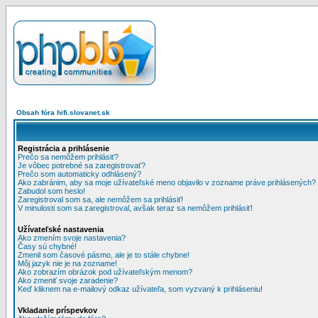
Obsah fóra hifi.slovanet.sk
Registrácia a prihlásenie
Prečo sa nemôžem prihlásiť?
Je vôbec potrebné sa zaregistrovať?
Prečo som automaticky odhlásený?
Ako zabránim, aby sa moje užívateľské meno objavilo v zozname práve prihlásených?
Zabudol som heslo!
Zaregistroval som sa, ale nemôžem sa prihlásiť!
V minulosti som sa zaregistroval, avšak teraz sa nemôžem prihlásiť!
Užívateľské nastavenia
Ako zmením svoje nastavenia?
Časy sú chybné!
Zmenil som časové pásmo, ale je to stále chybne!
Môj jazyk nie je na zozname!
Ako zobrazím obrázok pod užívateľským menom?
Ako zmeniť svoje zaradenie?
Keď kliknem na e-mailový odkaz užívateľa, som vyzvaný k prihláseniu!
Vkladanie príspevkov