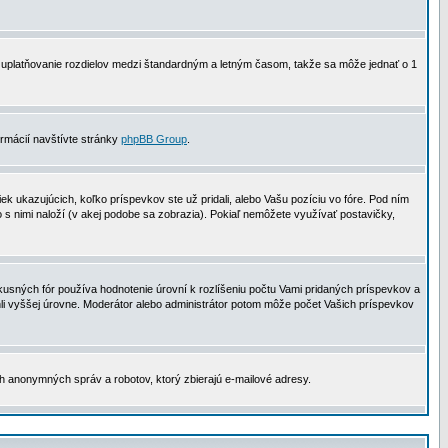
 na uplatňovanie rozdielov medzi štandardným a letným časom, takže sa môže jednať o 1
formácií navštívte stránky
phpBB Group
.
 ukazujúcich, koľko príspevkov ste už pridali, alebo Vašu pozíciu vo fóre. Pod ním
o s nimi naloží (v akej podobe sa zobrazia). Pokiaľ nemôžete využívať postavičky,
usných fór používa hodnotenie úrovní k rozlíšeniu počtu Vami pridaných príspevkov a
ahli vyššej úrovne. Moderátor alebo administrátor potom môže počet Vašich príspevkov
ch anonymných správ a robotov, ktorý zbierajú e-mailové adresy.