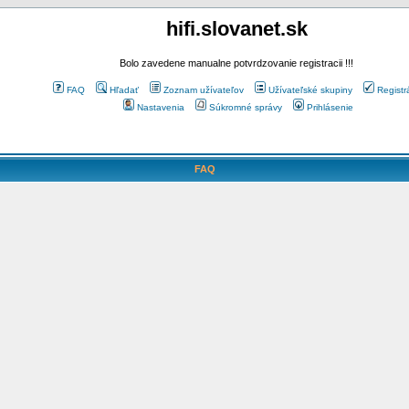
hifi.slovanet.sk
Bolo zavedene manualne potvrdzovanie registracii !!!
FAQ
Hľadať
Zoznam užívateľov
Užívateľské skupiny
Registr
Nastavenia
Súkromné správy
Prihlásenie
FAQ