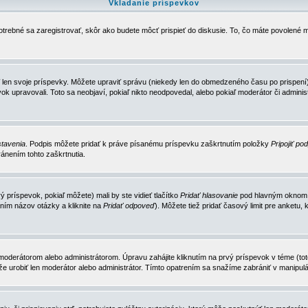
Vkladanie príspevkov
trebné sa zaregistrovať, skôr ako budete môcť prispieť do diskusie. To, čo máte povolené m
 len svoje príspevky. Môžete upraviť správu (niekedy len do obmedzeného času po prispení) 
k upravovali. Toto sa neobjaví, pokiaľ nikto neodpovedal, alebo pokiaľ moderátor či adminis
tavenia
. Podpis môžete pridať k práve písanému príspevku zaškrtnutím položky
Pripojiť po
ánením tohto zaškrtnutia.
 príspevok, pokiaľ môžete) mali by ste vidieť tlačítko
Pridať hlasovanie
pod hlavným oknom n
ním názov otázky a kliknite na
Pridať odpoveď
). Môžete tiež pridať časový limit pre anket
erátorom alebo administrátorom. Úpravu zahájite kliknutím na prvý príspevok v téme (toto 
e urobiť len moderátor alebo administrátor. Tímto opatrením sa snažíme zabrániť v manipulá