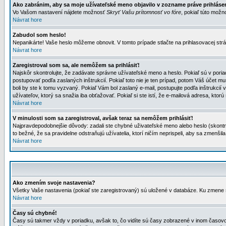
Ako zabránim, aby sa moje užívateľské meno objavilo v zozname práve prihlás
Vo Vašom nastavení nájdete možnosť
Skryť Vašu prítomnosť vo fóre
, pokiaľ túto mož
Návrat hore
Zabudol som heslo!
Nepanikárte! Vaše heslo môžeme obnovit. V tomto prípade stlačte na prihlasovacej strá
Návrat hore
Zaregistroval som sa, ale nemôžem sa prihlásiť!
Najskôr skontrolujte, že zadávate správne užívateľské meno a heslo. Pokiaľ sú v poria
postupovať podľa zaslaných inštrukcií. Pokiaľ toto nie je ten prípad, potom Váš účet mu
boli by ste k tomu vyzvaný. Pokiaľ Vám bol zaslaný e-mail, postupujte podľa inštrukcií
užívateľov, ktorý sa snažia iba obťažovať. Pokiaľ si ste istí, že e-mailová adresa, ktorú 
Návrat hore
V minulosti som sa zaregistroval, avšak teraz sa nemôžem prihlásiť!
Najpravdepodobnejšie dôvody: zadali ste chybné uživateľské meno alebo heslo (skontroluj
to bežné, že sa pravidelne odstraňujú užívatelia, ktorí ničím neprispeli, aby sa zmenši
Návrat hore
Ako zmením svoje nastavenia?
Všetky Vaše nastavenia (pokiaľ ste zaregistrovaný) sú uložené v databáze. Ku zmene s
Návrat hore
Časy sú chybné!
Časy sú takmer vždy v poriadku, avšak to, čo vidíte sú časy zobrazené v inom časo