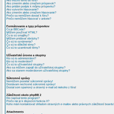
Ako vložím tému do fóra?
Ako zmením alebo zmažem príspevok?
Ako pridám podpis k môjmu príspevku?
Ako vytvorím hlasovanie?
Ako zmením alebo zmažem hlasovanie?
Prečo sa nemôžem dostať k fóru?
Prečo nemôžem hlasovať v ankete?
Formátovanie a typy príspevkov
Čo je BBCode?
Môžem používať HTML?
Čo to sú smajlíky?
Môžem pridávať obrázky?
Čo sú to oznámenia?
Čo sú to dôležité témy?
Čo sú to uzamknuté témy?
Užívateľské úrovne a skupiny
Kto sú to administrátori?
Kto sú to moderátori?
Čo sú to užívateťské skupiny?
Ako sa môžem zapojiť do užívateľskej skupiny?
Ako sa stanem moderátorom užívateľskej skupiny?
Súkromné správy
Nemôžem posielať súkromné správy!
Dostávam nechcené súkromné správy!
Dostal som spamový a otravný e-mail od niekoho z fóra!
Záležitosti okolo phpBB 2
Kto napísal tento program?
Prečo nie je k dispozícií funkcia X?
Koho mám kontaktovať ohľadom otravných e-mailov alebo právnych záležitostí boardu
Attachments