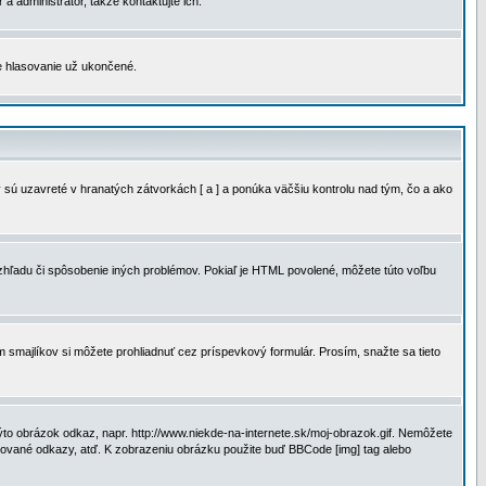
a administrátor, takže kontaktujte ich.
je hlasovanie už ukončené.
 sú uzavreté v hranatých zátvorkách [ a ] a ponúka väčšiu kontrolu nad tým, čo a ako
vzhľadu či spôsobenie iných problémov. Pokiaľ je HTML povolené, môžete túto voľbu
m smajlíkov si môžete prohliadnuť cez príspevkový formulár. Prosím, snažte sa tieto
to obrázok odkaz, napr. http://www.niekde-na-internete.sk/moj-obrazok.gif. Nemôžete
slované odkazy, atď. K zobrazeniu obrázku použite buď BBCode [img] tag alebo