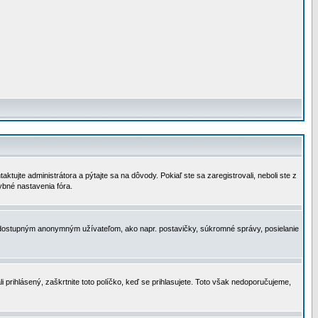
tujte administrátora a pýtajte sa na dôvody. Pokiaľ ste sa zaregistrovali, neboli ste z
ybné nastavenia fóra.
 nedostupným anonymným užívateľom, ako napr. postavičky, súkromné správy, posielanie
i prihlásený, zaškrtnite toto políčko, keď se prihlasujete. Toto však nedoporučujeme,