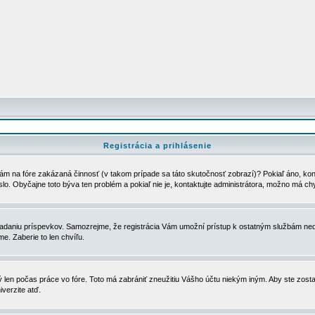
Registrácia a prihlásenie
ám na fóre zakázaná činnosť (v takom prípade sa táto skutočnosť zobrazí)? Pokiaľ áno, kontak
eslo. Obyčajne toto býva ten problém a pokiaľ nie je, kontaktujte administrátora, možno má ch
u vkladaniu príspevkov. Samozrejme, že registrácia Vám umožní prístup k ostatným službám
e. Zaberie to len chvíľu.
ý len počas práce vo fóre. Toto má zabrániť zneužitiu Vášho účtu niekým iným. Aby ste zostal
iverzite atď.