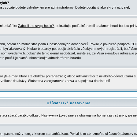
ených?
nosť
zvolíte
budete viditeľný len pre administrátorov. Budete počítáný ako skrytý užívateľ.
nke tlačítko
Zabudli ste svoje heslo?
, pokračujte podľa inštrukcií a takmer ihneď budete prih
dku, potom sa mohla stať jedna z nasledovných dvoch vecí. Pokiaľ je povolená podpora COPPA 
sí byť aktivovaný. Niektoré boardy potrebujú aktiváciu všetkých nových registrácií, buď Vami
 v ňom uvedených, pokiaľ ste tento e-mail neobdržali, uistite sa, že Vaša e-mailová adresa j
ste použili je platná, skontaktujte administrátora boardu.
te e-mail, ktorý ste obdržali pri registrácií) alebo administrátor z nejakého dôvodu zmazal 
la veľkosť databázy. Skúste sa zaregistrovať znova a zapojte sa do diskusií.
Užívateľské nastavenia
tačí stlačiť tlačítko odkazu
Nastavenia
(zvyčajne sa objavuje na hornej časti stránky, ale n
vom pásme než v tom, v ktorom sa nachádzate. Pokiaľ je to tak, zmeňte si časové pásmo v