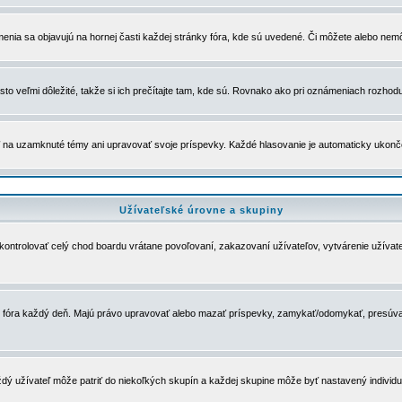
menia sa objavujú na hornej časti každej stránky fóra, kde sú uvedené. Či môžete alebo nemô
to veľmi dôležité, takže si ich prečítajte tam, kde sú. Rovnako ako pri oznámeniach rozhoduje
a uzamknuté témy ani upravovať svoje príspevky. Každé hlasovanie je automaticky ukon
Užívateľské úrovne a skupiny
u kontrolovať celý chod boardu vrátane povoľovaní, zakazovaní užívateľov, vytvárenie užíva
 chod fóra každý deň. Majú právo upravovať alebo mazať príspevky, zamykať/odomykať, presúva
dý užívateľ môže patriť do niekoľkých skupín a každej skupine môže byť nastavený individuá