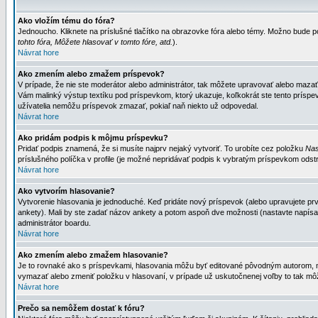
Ako vložím tému do fóra?
Jednoucho. Kliknete na príslušné tlačítko na obrazovke fóra alebo témy. Možno bude po
tohto fóra, Môžete hlasovať v tomto fóre, atd.
).
Návrat hore
Ako zmením alebo zmažem príspevok?
V prípade, že nie ste moderátor alebo administrátor, tak môžete upravovať alebo mazať
Vám malinký výstup textíku pod príspevkom, ktorý ukazuje, koľkokrát ste tento príspevo
užívatelia nemôžu príspevok zmazať, pokiaľ naň niekto už odpovedal.
Návrat hore
Ako pridám podpis k môjmu príspevku?
Pridať podpis znamená, že si musíte najprv nejaký vytvoriť. To urobíte cez položku
Nas
príslušného políčka v profile (je možné nepridávať podpis k vybratým príspevkom odstr
Návrat hore
Ako vytvorím hlasovanie?
Vytvorenie hlasovania je jednoduché. Keď pridáte nový príspevok (alebo upravujete prvý
ankety). Mali by ste zadať názov ankety a potom aspoň dve možnosti (nastavte napísa
administrátor boardu.
Návrat hore
Ako zmením alebo zmažem hlasovanie?
Je to rovnaké ako s príspevkami, hlasovania môžu byť editované pôvodným autorom, mod
vymazať alebo zmeniť položku v hlasovaní, v prípade už uskutočnenej voľby to tak môž
Návrat hore
Prečo sa nemôžem dostať k fóru?