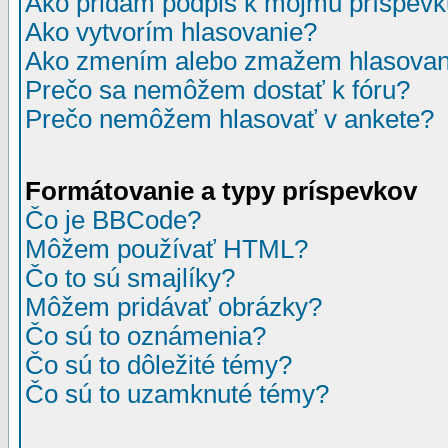
Ako pridám podpis k môjmu príspev
Ako vytvorím hlasovanie?
Ako zmením alebo zmažem hlasovan
Prečo sa nemôžem dostať k fóru?
Prečo nemôžem hlasovať v ankete?
Formátovanie a typy príspevkov
Čo je BBCode?
Môžem používať HTML?
Čo to sú smajlíky?
Môžem pridávať obrázky?
Čo sú to oznámenia?
Čo sú to dôležité témy?
Čo sú to uzamknuté témy?