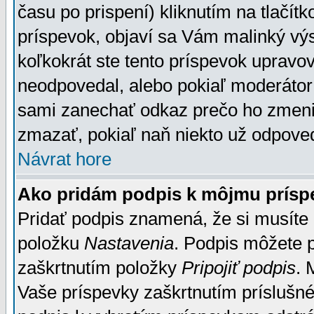
času po prispení) kliknutím na tlačít
príspevok, objaví sa Vám malinký výs
koľkokrát ste tento príspevok upravova
neodpovedal, alebo pokiaľ moderátor č
sami zanechať odkaz prečo ho zmenil
zmazať, pokiaľ naň niekto už odpoved
Návrat hore
Ako pridám podpis k môjmu prísp
Pridať podpis znamená, že si musíte n
položku
Nastavenia
. Podpis môžete 
zaškrtnutím položky
Pripojiť podpis
. 
Vaše príspevky zaškrtnutím príslušné