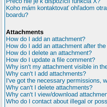
Prečo nie je k dispozícií funkcia X?
Koho mám kontaktovať ohľadom otrav
boardu?
Attachments
How do I add an attachment?
How do I add an attachment after the i
How do I delete an attachment?
How do I update a file comment?
Why isn't my attachment visible in th
Why can't I add attachments?
I've got the necessary permissions, 
Why can't I delete attachments?
Why can't I view/download attachme
Who do I contact about illegal or poss