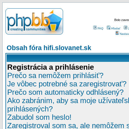
Bolo zaved
FAQ
Hľadať
Nastav
Obsah fóra hifi.slovanet.sk
Registrácia a prihlásenie
Prečo sa nemôžem prihlásiť?
Je vôbec potrebné sa zaregistrovať?
Prečo som automaticky odhlásený?
Ako zabránim, aby sa moje užívateľ
prihlásených?
Zabudol som heslo!
Zaregistroval som sa, ale nemôžem sa