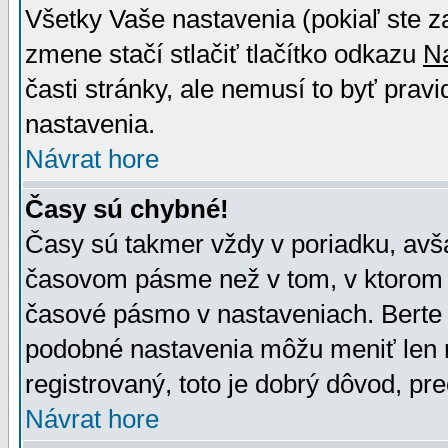
Všetky Vaše nastavenia (pokiaľ ste z
zmene stačí stlačiť tlačítko odkazu
N
časti stránky, ale nemusí to byť prav
nastavenia.
Návrat hore
Časy sú chybné!
Časy sú takmer vždy v poriadku, avša
časovom pásme než v tom, v ktorom s
časové pásmo v nastaveniach. Bert
podobné nastavenia môžu meniť len re
registrovaný, toto je dobrý dôvod, pre
Návrat hore