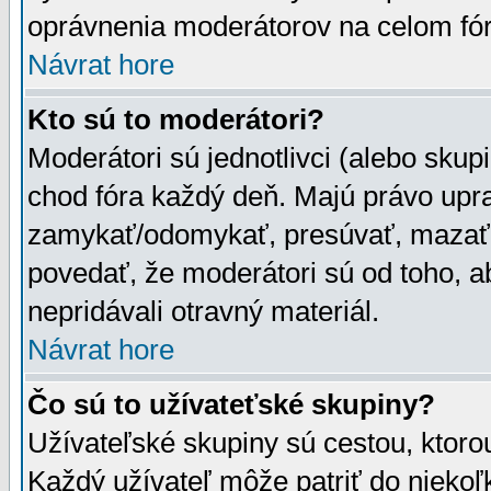
oprávnenia moderátorov na celom fór
Návrat hore
Kto sú to moderátori?
Moderátori sú jednotlivci (alebo skupi
chod fóra každý deň. Majú právo upr
zamykať/odomykať, presúvať, mazať a
povedať, že moderátori sú od toho, a
nepridávali otravný materiál.
Návrat hore
Čo sú to užívateťské skupiny?
Užívateľské skupiny sú cestou, ktoro
Každý užívateľ môže patriť do nieko