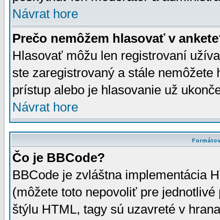
Návrat hore
Prečo nemôžem hlasovať v ankete
Hlasovať môžu len registrovaní užívat
ste zaregistrovaný a stále nemôžet
prístup alebo je hlasovanie už ukonč
Návrat hore
Formátov
Čo je BBCode?
BBCode je zvláštna implementácia HT
(môžete toto nepovoliť pre jednotli
štýlu HTML, tagy sú uzavreté v hrana