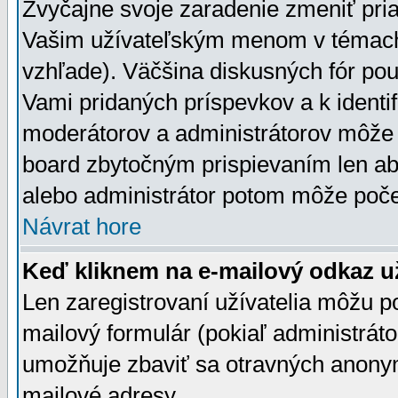
Zvyčajne svoje zaradenie zmeniť pr
Vašim užívateľským menom v témach 
vzhľade). Väčšina diskusných fór pou
Vami pridaných príspevkov a k identif
moderátorov a administrátorov môže 
board zbytočným prispievaním len aby
alebo administrátor potom môže počet
Návrat hore
Keď kliknem na e-mailový odkaz už
Len zaregistrovaní užívatelia môžu p
mailový formulár (pokiaľ administráto
umožňuje zbaviť sa otravných anonym
mailové adresy.