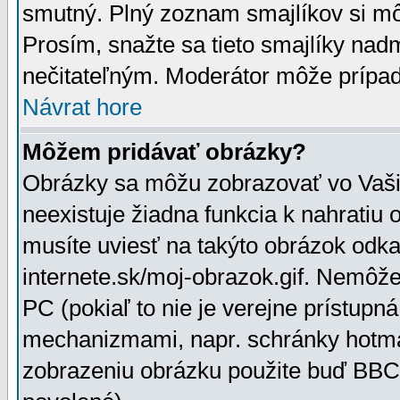
smutný. Plný zoznam smajlíkov si mô
Prosím, snažte sa tieto smajlíky nad
nečitateľným. Moderátor môže prípa
Návrat hore
Môžem pridávať obrázky?
Obrázky sa môžu zobrazovať vo Vaši
neexistuje žiadna funkcia k nahratiu
musíte uviesť na takýto obrázok odka
internete.sk/moj-obrazok.gif. Nemôž
PC (pokiaľ to nie je verejne prístupn
mechanizmami, napr. schránky hotmai
zobrazeniu obrázku použite buď BBCo