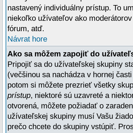
nastavený individuálny prístup. To u
niekoľko užívateľov ako moderátorov 
fórum, atď.
Návrat hore
Ako sa môžem zapojiť do užívateľ
Pripojiť sa do užívateľskej skupiny s
(večšinou sa nachádza v hornej časti 
potom si môžete prezrieť všetky sku
prístup
, niektoré sú uzavreté a niekt
otvorená, môžete požiadať o zaradeni
užívateľskej skupiny musí Vašu žiado
prečo chcete do skupiny vstúpiť. Pro