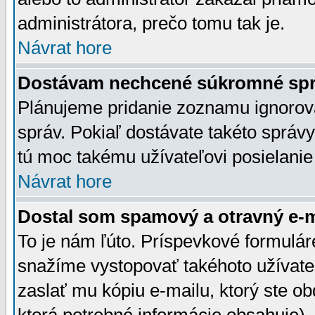
administrátora, prečo tomu tak je.
Návrat hore
Dostávam nechcené súkromné spr
Plánujeme pridanie zoznamu ignorov
správ. Pokiaľ dostávate takéto správy
tú moc takému užívateľovi posielanie
Návrat hore
Dostal som spamový a otravný e-ma
To je nám ľúto. Príspevkové formulá
snažíme vystopovať takéhoto užívateľ
zaslať mu kópiu e-mailu, ktorý ste obdr