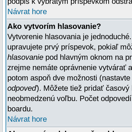
podpis k vybratým príspevkom odstrá
Návrat hore
Ako vytvorím hlasovanie?
Vytvorenie hlasovania je jednoduché.
upravujete prvý príspevok, pokiaľ môž
hlasovanie
pod hlavným oknom na prid
zrejme nemáte oprávnenie vytvárať an
potom aspoň dve možnosti (nastavte 
odpoveď
). Môžete tiež pridať časový
neobmedzenú voľbu. Počet odpovedí, 
boardu.
Návrat hore