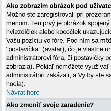
Ako zobrazím obrázok pod užíva
Možno ste zaregistrovali pri prezera
menom. Ten prvý je obrázok spojený 
hviezdičiek alebo kocočiek ukazujúcic
Vašu pozíciu vo fóre. Pod ním sa m
"postavička" (avatar), čo je vlastne 
administrátorovi fóra, či postavičky p
zobrazia). Pokiaľ nemôžete využívať 
administrátori zakázali, a Vy by ste 
hodia).
Návrat hore
Ako zmeniť svoje zaradenie?