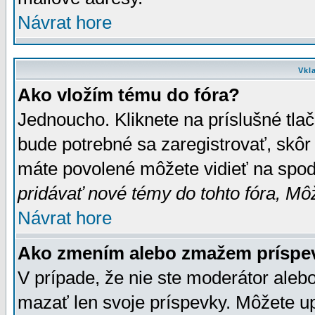
Návrat hore
Vkl
Ako vložím tému do fóra?
Jednoucho. Kliknete na príslušné tla
bude potrebné sa zaregistrovať, skôr 
máte povolené môžete vidieť na spodn
pridávať nové témy do tohto fóra, Môž
Návrat hore
Ako zmením alebo zmažem príspe
V prípade, že nie ste moderátor aleb
mazať len svoje príspevky. Môžete u