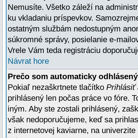
Nemusíte. Všetko záleží na administrá
ku vkladaniu príspevkov. Samozrejme
ostatným službám nedostupným anon
súkromné správy, posielanie e-mailov
Vrele Vám teda registráciu doporučuj
Návrat hore
Prečo som automaticky odhlásen
Pokiaľ nezaškrtnete tlačítko
Prihlásiť
prihlásený len počas práce vo fóre. 
iným. Aby ste zostali prihlásený, zaškr
však nedoporučujeme, keď sa prihlasuj
z internetovej kaviarne, na univerzite 