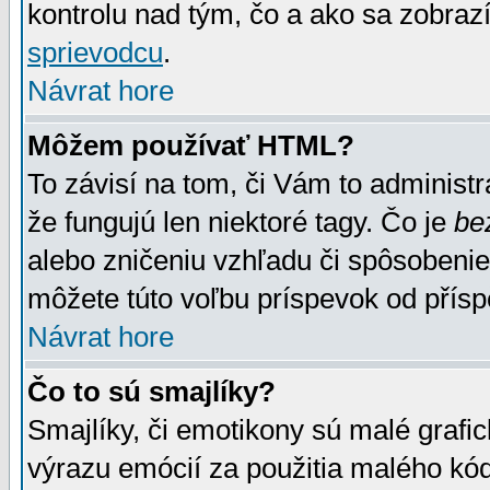
kontrolu nad tým, čo a ako sa zobrazí
sprievodcu
.
Návrat hore
Môžem používať HTML?
To závisí na tom, či Vám to administrá
že fungujú len niektoré tagy. Čo je
be
alebo zničeniu vzhľadu či spôsobeni
môžete túto voľbu príspevok od přís
Návrat hore
Čo to sú smajlíky?
Smajlíky, či emotikony sú malé grafic
výrazu emócií za použitia malého kód