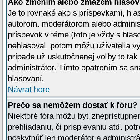
Ako zmením alebo zmažem hlasov
Je to rovnaké ako s príspevkami, h
autorom, moderátorom alebo administ
príspevok v téme (toto je vždy s hlas
nehlasoval, potom môžu užívatelia v
prípade už uskutočnenej voľby to tak
administrátor. Tímto opatrením sa sn
hlasovaní.
Návrat hore
Prečo sa nemôžem dostať k fóru?
Niektoré fóra môžu byť zneprístupnen
prehliadaniu, či prispievaniu atď. pot
poskytnúť len moderátor a administrát