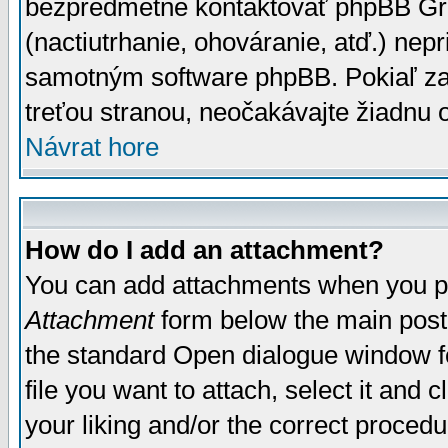
bezpredmetné kontaktovať phpBB Grou
(nactiutrhanie, ohováranie, atď.) ne
samotným software phpBB. Pokiaľ zaš
treťou stranou, neočakávajte žiadnu
Návrat hore
How do I add an attachment?
You can add attachments when you p
Attachment
form below the main post
the standard Open dialogue window fo
file you want to attach, select it and
your liking and/or the correct proced