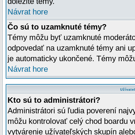
dôležité témy.
Návrat hore
Čo sú to uzamknuté témy?
Témy môžu byť uzamknuté moderáto
odpovedať na uzamknuté témy ani up
je automaticky ukončené. Témy môžu
Návrat hore
Užívate
Kto sú to administrátori?
Administrátori sú ľudia poverení najv
môžu kontrolovať celý chod boardu v
vytvárenie užívateľských skupín aleb