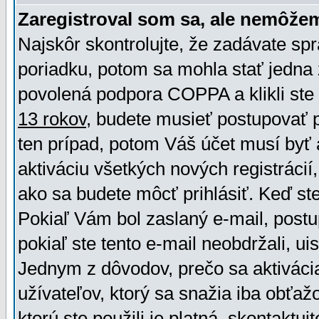
Zaregistroval som sa, ale nemôžem
Najskôr skontrolujte, že zadávate sp
poriadku, potom sa mohla stať jedna 
povolená podpora COPPA a klikli ste 
13 rokov
, budete musieť postupovať po
ten prípad, potom Váš účet musí byť 
aktiváciu všetkých nových registráci
ako sa budete môcť prihlásiť. Keď ste 
Pokiaľ Vám bol zaslaný e-mail, postu
pokiaľ ste tento e-mail neobdržali, ui
Jednym z dôvodov, prečo sa aktiváci
užívateľov, ktorý sa snažia iba obťažo
ktorú ste použili je platná, skontaktuj