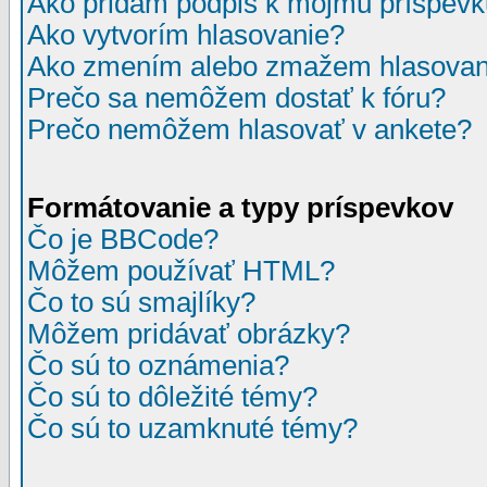
Ako pridám podpis k môjmu príspev
Ako vytvorím hlasovanie?
Ako zmením alebo zmažem hlasovan
Prečo sa nemôžem dostať k fóru?
Prečo nemôžem hlasovať v ankete?
Formátovanie a typy príspevkov
Čo je BBCode?
Môžem používať HTML?
Čo to sú smajlíky?
Môžem pridávať obrázky?
Čo sú to oznámenia?
Čo sú to dôležité témy?
Čo sú to uzamknuté témy?