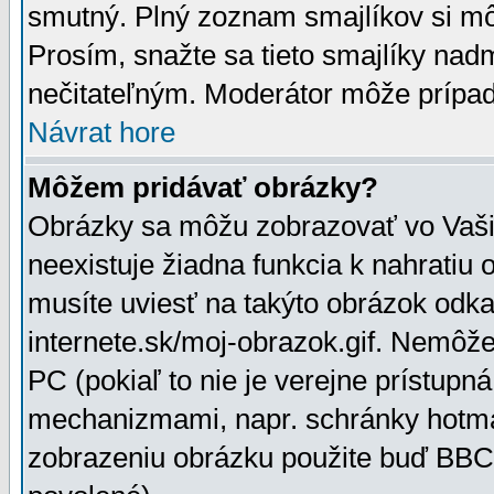
smutný. Plný zoznam smajlíkov si mô
Prosím, snažte sa tieto smajlíky nad
nečitateľným. Moderátor môže prípa
Návrat hore
Môžem pridávať obrázky?
Obrázky sa môžu zobrazovať vo Vaši
neexistuje žiadna funkcia k nahratiu
musíte uviesť na takýto obrázok odka
internete.sk/moj-obrazok.gif. Nemôž
PC (pokiaľ to nie je verejne prístupn
mechanizmami, napr. schránky hotmai
zobrazeniu obrázku použite buď BBCo