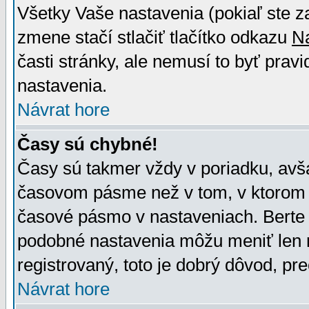
Všetky Vaše nastavenia (pokiaľ ste z
zmene stačí stlačiť tlačítko odkazu
N
časti stránky, ale nemusí to byť prav
nastavenia.
Návrat hore
Časy sú chybné!
Časy sú takmer vždy v poriadku, avša
časovom pásme než v tom, v ktorom s
časové pásmo v nastaveniach. Bert
podobné nastavenia môžu meniť len re
registrovaný, toto je dobrý dôvod, pre
Návrat hore