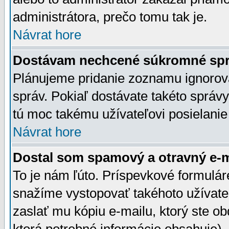
administrátora, prečo tomu tak je.
Návrat hore
Dostávam nechcené súkromné spr
Plánujeme pridanie zoznamu ignorov
správ. Pokiaľ dostávate takéto správy
tú moc takému užívateľovi posielanie
Návrat hore
Dostal som spamový a otravný e-ma
To je nám ľúto. Príspevkové formulá
snažíme vystopovať takéhoto užívateľ
zaslať mu kópiu e-mailu, ktorý ste obdr