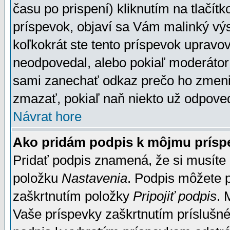
času po prispení) kliknutím na tlačít
príspevok, objaví sa Vám malinký výs
koľkokrát ste tento príspevok upravova
neodpovedal, alebo pokiaľ moderátor č
sami zanechať odkaz prečo ho zmenil
zmazať, pokiaľ naň niekto už odpoved
Návrat hore
Ako pridám podpis k môjmu prísp
Pridať podpis znamená, že si musíte n
položku
Nastavenia
. Podpis môžete 
zaškrtnutím položky
Pripojiť podpis
. 
Vaše príspevky zaškrtnutím príslušné