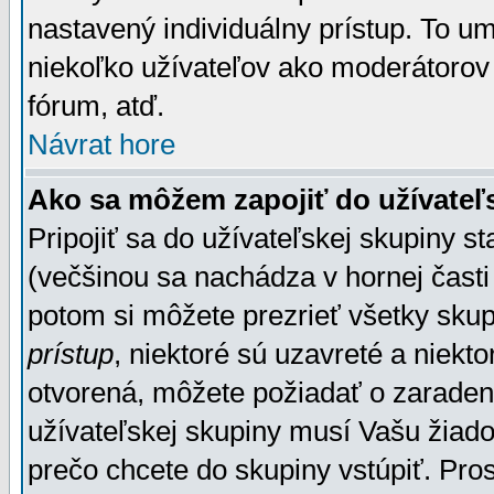
nastavený individuálny prístup. To u
niekoľko užívateľov ako moderátorov 
fórum, atď.
Návrat hore
Ako sa môžem zapojiť do užívateľ
Pripojiť sa do užívateľskej skupiny s
(večšinou sa nachádza v hornej časti 
potom si môžete prezrieť všetky sku
prístup
, niektoré sú uzavreté a niekt
otvorená, môžete požiadať o zaradeni
užívateľskej skupiny musí Vašu žiado
prečo chcete do skupiny vstúpiť. Pro