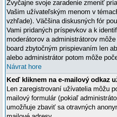
Zvyčajne svoje zaradenie zmeniť pr
Vašim užívateľským menom v témach 
vzhľade). Väčšina diskusných fór pou
Vami pridaných príspevkov a k identif
moderátorov a administrátorov môže 
board zbytočným prispievaním len aby
alebo administrátor potom môže počet
Návrat hore
Keď kliknem na e-mailový odkaz už
Len zaregistrovaní užívatelia môžu p
mailový formulár (pokiaľ administráto
umožňuje zbaviť sa otravných anonym
mailové adresy.