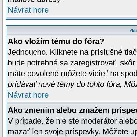
Návrat hore
Vkl
Ako vložím tému do fóra?
Jednoucho. Kliknete na príslušné tla
bude potrebné sa zaregistrovať, skôr 
máte povolené môžete vidieť na spodn
pridávať nové témy do tohto fóra, Môž
Návrat hore
Ako zmením alebo zmažem príspe
V prípade, že nie ste moderátor aleb
mazať len svoje príspevky. Môžete u