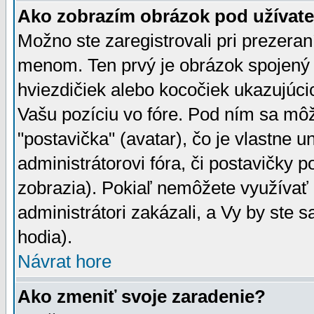
Ako zobrazím obrázok pod užíva
Možno ste zaregistrovali pri prezera
menom. Ten prvý je obrázok spojený 
hviezdičiek alebo kocočiek ukazujúcic
Vašu pozíciu vo fóre. Pod ním sa m
"postavička" (avatar), čo je vlastne 
administrátorovi fóra, či postavičky p
zobrazia). Pokiaľ nemôžete využívať 
administrátori zakázali, a Vy by ste 
hodia).
Návrat hore
Ako zmeniť svoje zaradenie?