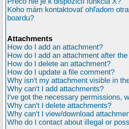
Prečo nie je k dispozícií funkcia X?
Koho mám kontaktovať ohľadom otrav
boardu?
Attachments
How do I add an attachment?
How do I add an attachment after the i
How do I delete an attachment?
How do I update a file comment?
Why isn't my attachment visible in th
Why can't I add attachments?
I've got the necessary permissions, 
Why can't I delete attachments?
Why can't I view/download attachme
Who do I contact about illegal or poss