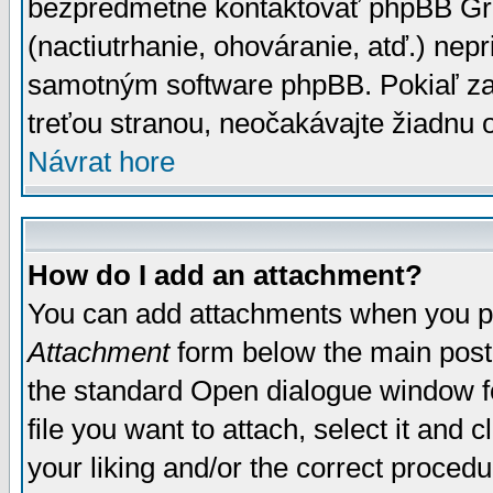
bezpredmetné kontaktovať phpBB Grou
(nactiutrhanie, ohováranie, atď.) ne
samotným software phpBB. Pokiaľ zaš
treťou stranou, neočakávajte žiadnu
Návrat hore
How do I add an attachment?
You can add attachments when you p
Attachment
form below the main post
the standard Open dialogue window fo
file you want to attach, select it and
your liking and/or the correct proced