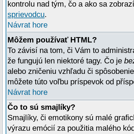
kontrolu nad tým, čo a ako sa zobrazí
sprievodcu
.
Návrat hore
Môžem používať HTML?
To závisí na tom, či Vám to administrá
že fungujú len niektoré tagy. Čo je
be
alebo zničeniu vzhľadu či spôsobeni
môžete túto voľbu príspevok od přís
Návrat hore
Čo to sú smajlíky?
Smajlíky, či emotikony sú malé grafic
výrazu emócií za použitia malého kód