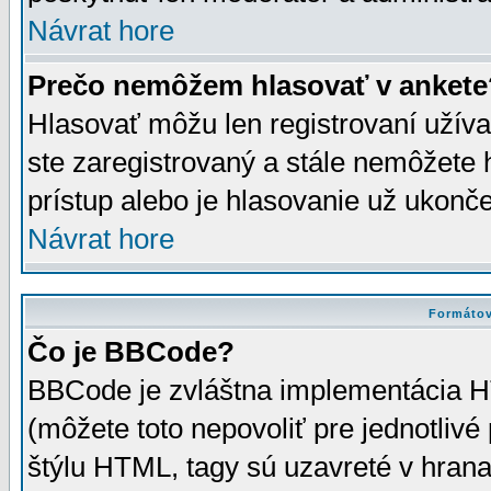
Návrat hore
Prečo nemôžem hlasovať v ankete
Hlasovať môžu len registrovaní užívat
ste zaregistrovaný a stále nemôžet
prístup alebo je hlasovanie už ukonč
Návrat hore
Formátov
Čo je BBCode?
BBCode je zvláštna implementácia HT
(môžete toto nepovoliť pre jednotli
štýlu HTML, tagy sú uzavreté v hrana