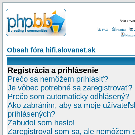
Bolo zaved
FAQ
Hľadať
Nastav
Obsah fóra hifi.slovanet.sk
Registrácia a prihlásenie
Prečo sa nemôžem prihlásiť?
Je vôbec potrebné sa zaregistrovať?
Prečo som automaticky odhlásený?
Ako zabránim, aby sa moje užívateľ
prihlásených?
Zabudol som heslo!
Zaregistroval som sa, ale nemôžem sa