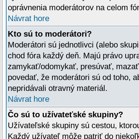
oprávnenia moderátorov na celom fór
Návrat hore
Kto sú to moderátori?
Moderátori sú jednotlivci (alebo skupi
chod fóra každý deň. Majú právo upr
zamykať/odomykať, presúvať, mazať a
povedať, že moderátori sú od toho, a
nepridávali otravný materiál.
Návrat hore
Čo sú to užívateťské skupiny?
Užívateľské skupiny sú cestou, ktoro
Každý užívateľ môže patriť do nieko