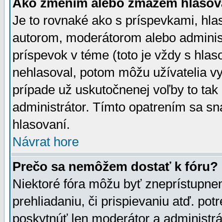
Ako zmením alebo zmažem hlasov
Je to rovnaké ako s príspevkami, h
autorom, moderátorom alebo administ
príspevok v téme (toto je vždy s hlas
nehlasoval, potom môžu užívatelia v
prípade už uskutočnenej voľby to tak
administrátor. Tímto opatrením sa sn
hlasovaní.
Návrat hore
Prečo sa nemôžem dostať k fóru?
Niektoré fóra môžu byť zneprístupnen
prehliadaniu, či prispievaniu atď. pot
poskytnúť len moderátor a administrát