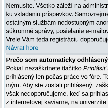
Nemusíte. Všetko záleží na administrá
ku vkladaniu príspevkov. Samozrejme
ostatným službám nedostupným anon
súkromné správy, posielanie e-mailov
Vrele Vám teda registráciu doporučuj
Návrat hore
Prečo som automaticky odhlásen
Pokiaľ nezaškrtnete tlačítko
Prihlásiť
prihlásený len počas práce vo fóre. 
iným. Aby ste zostali prihlásený, zaškr
však nedoporučujeme, keď sa prihlasuj
z internetovej kaviarne, na univerzite 