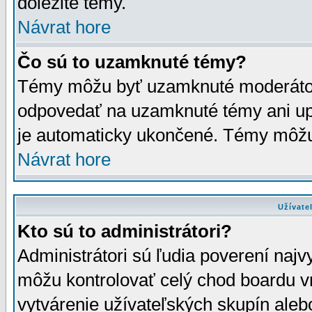
dôležité témy.
Návrat hore
Čo sú to uzamknuté témy?
Témy môžu byť uzamknuté moderáto
odpovedať na uzamknuté témy ani up
je automaticky ukončené. Témy môžu
Návrat hore
Užívate
Kto sú to administrátori?
Administrátori sú ľudia poverení najv
môžu kontrolovať celý chod boardu v
vytvárenie užívateľských skupín aleb