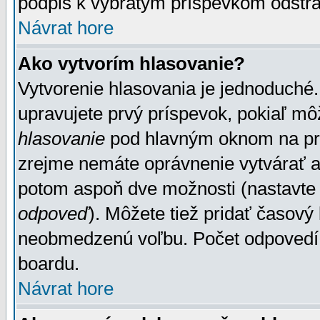
podpis k vybratým príspevkom odstrá
Návrat hore
Ako vytvorím hlasovanie?
Vytvorenie hlasovania je jednoduché.
upravujete prvý príspevok, pokiaľ môž
hlasovanie
pod hlavným oknom na prid
zrejme nemáte oprávnenie vytvárať an
potom aspoň dve možnosti (nastavte 
odpoveď
). Môžete tiež pridať časový
neobmedzenú voľbu. Počet odpovedí, 
boardu.
Návrat hore