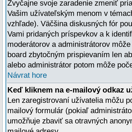
Zvyčajne svoje zaradenie zmeniť pr
Vašim užívateľským menom v témach 
vzhľade). Väčšina diskusných fór pou
Vami pridaných príspevkov a k identif
moderátorov a administrátorov môže 
board zbytočným prispievaním len aby
alebo administrátor potom môže počet
Návrat hore
Keď kliknem na e-mailový odkaz už
Len zaregistrovaní užívatelia môžu p
mailový formulár (pokiaľ administráto
umožňuje zbaviť sa otravných anonym
mailové adresy.