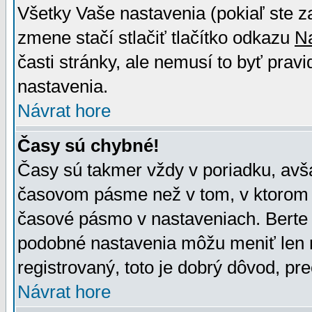
Všetky Vaše nastavenia (pokiaľ ste z
zmene stačí stlačiť tlačítko odkazu
N
časti stránky, ale nemusí to byť prav
nastavenia.
Návrat hore
Časy sú chybné!
Časy sú takmer vždy v poriadku, avša
časovom pásme než v tom, v ktorom s
časové pásmo v nastaveniach. Bert
podobné nastavenia môžu meniť len re
registrovaný, toto je dobrý dôvod, pre
Návrat hore