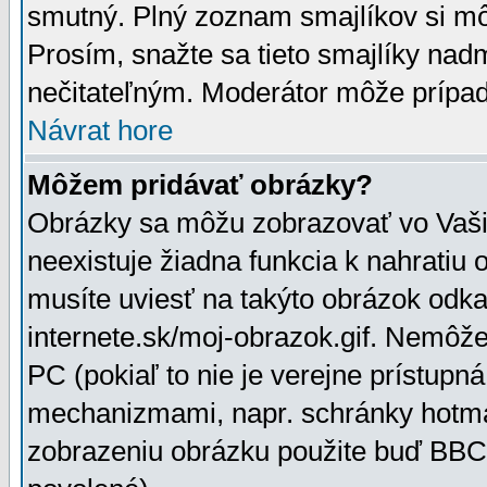
smutný. Plný zoznam smajlíkov si mô
Prosím, snažte sa tieto smajlíky nad
nečitateľným. Moderátor môže prípa
Návrat hore
Môžem pridávať obrázky?
Obrázky sa môžu zobrazovať vo Vaši
neexistuje žiadna funkcia k nahratiu
musíte uviesť na takýto obrázok odka
internete.sk/moj-obrazok.gif. Nemôž
PC (pokiaľ to nie je verejne prístupn
mechanizmami, napr. schránky hotmai
zobrazeniu obrázku použite buď BBCo