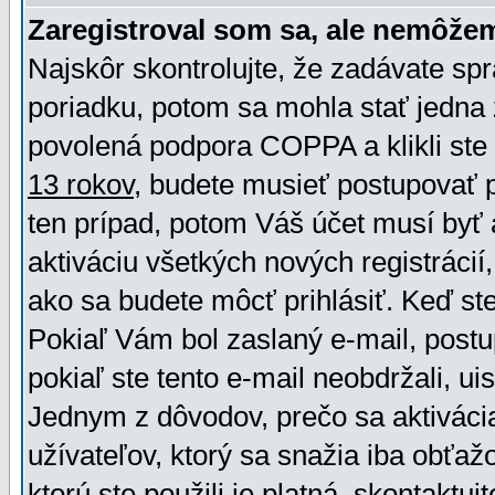
Zaregistroval som sa, ale nemôžem
Najskôr skontrolujte, že zadávate sp
poriadku, potom sa mohla stať jedna 
povolená podpora COPPA a klikli ste 
13 rokov
, budete musieť postupovať po
ten prípad, potom Váš účet musí byť 
aktiváciu všetkých nových registráci
ako sa budete môcť prihlásiť. Keď ste 
Pokiaľ Vám bol zaslaný e-mail, postu
pokiaľ ste tento e-mail neobdržali, ui
Jednym z dôvodov, prečo sa aktiváci
užívateľov, ktorý sa snažia iba obťažo
ktorú ste použili je platná, skontaktuj