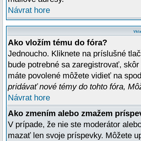
Návrat hore
Vkl
Ako vložím tému do fóra?
Jednoucho. Kliknete na príslušné tla
bude potrebné sa zaregistrovať, skôr 
máte povolené môžete vidieť na spodn
pridávať nové témy do tohto fóra, Môž
Návrat hore
Ako zmením alebo zmažem príspe
V prípade, že nie ste moderátor aleb
mazať len svoje príspevky. Môžete u