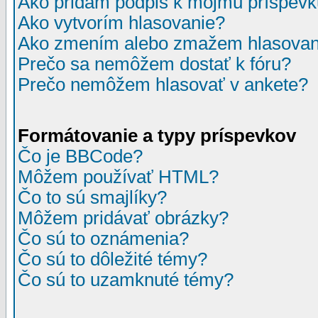
Ako pridám podpis k môjmu príspev
Ako vytvorím hlasovanie?
Ako zmením alebo zmažem hlasovan
Prečo sa nemôžem dostať k fóru?
Prečo nemôžem hlasovať v ankete?
Formátovanie a typy príspevkov
Čo je BBCode?
Môžem používať HTML?
Čo to sú smajlíky?
Môžem pridávať obrázky?
Čo sú to oznámenia?
Čo sú to dôležité témy?
Čo sú to uzamknuté témy?