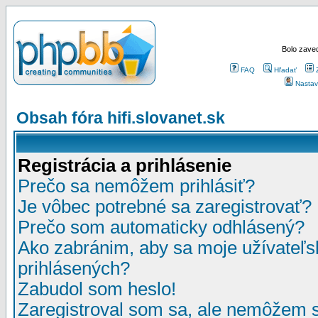
Bolo zaved
FAQ
Hľadať
Nastav
Obsah fóra hifi.slovanet.sk
Registrácia a prihlásenie
Prečo sa nemôžem prihlásiť?
Je vôbec potrebné sa zaregistrovať?
Prečo som automaticky odhlásený?
Ako zabránim, aby sa moje užívateľ
prihlásených?
Zabudol som heslo!
Zaregistroval som sa, ale nemôžem sa