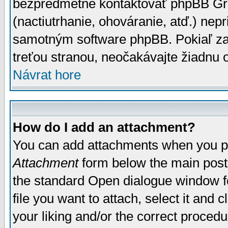
bezpredmetné kontaktovať phpBB Grou
(nactiutrhanie, ohováranie, atď.) ne
samotným software phpBB. Pokiaľ zaš
treťou stranou, neočakávajte žiadnu
Návrat hore
How do I add an attachment?
You can add attachments when you p
Attachment
form below the main post
the standard Open dialogue window fo
file you want to attach, select it and
your liking and/or the correct proced