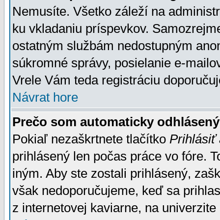
Nemusíte. Všetko záleží na administrá
ku vkladaniu príspevkov. Samozrejme
ostatným službám nedostupným anon
súkromné správy, posielanie e-mailov
Vrele Vám teda registráciu doporučuj
Návrat hore
Prečo som automaticky odhlásen
Pokiaľ nezaškrtnete tlačítko
Prihlásiť
prihlásený len počas práce vo fóre. 
iným. Aby ste zostali prihlásený, zaškr
však nedoporučujeme, keď sa prihlasuj
z internetovej kaviarne, na univerzite 