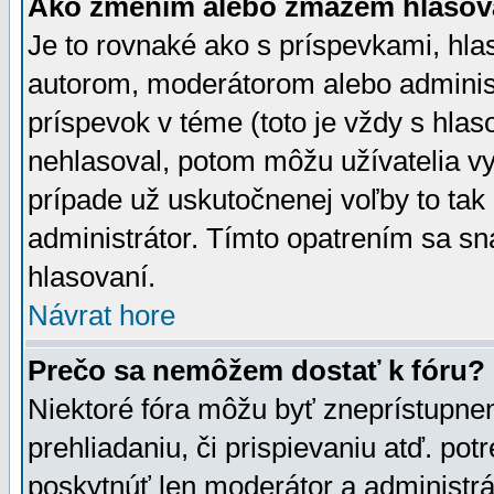
Ako zmením alebo zmažem hlasov
Je to rovnaké ako s príspevkami, h
autorom, moderátorom alebo administ
príspevok v téme (toto je vždy s hlas
nehlasoval, potom môžu užívatelia v
prípade už uskutočnenej voľby to tak
administrátor. Tímto opatrením sa sn
hlasovaní.
Návrat hore
Prečo sa nemôžem dostať k fóru?
Niektoré fóra môžu byť zneprístupnen
prehliadaniu, či prispievaniu atď. pot
poskytnúť len moderátor a administrát