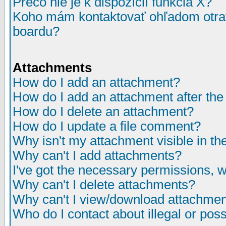
Prečo nie je k dispozícií funkcia X?
Koho mám kontaktovať ohľadom otrav
boardu?
Attachments
How do I add an attachment?
How do I add an attachment after the i
How do I delete an attachment?
How do I update a file comment?
Why isn't my attachment visible in th
Why can't I add attachments?
I've got the necessary permissions, 
Why can't I delete attachments?
Why can't I view/download attachme
Who do I contact about illegal or poss