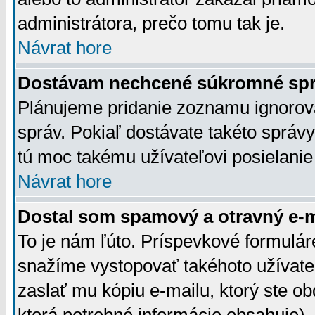
administrátora, prečo tomu tak je.
Návrat hore
Dostávam nechcené súkromné spr
Plánujeme pridanie zoznamu ignorov
správ. Pokiaľ dostávate takéto správy
tú moc takému užívateľovi posielanie
Návrat hore
Dostal som spamový a otravný e-ma
To je nám ľúto. Príspevkové formulá
snažíme vystopovať takéhoto užívateľ
zaslať mu kópiu e-mailu, ktorý ste obdr