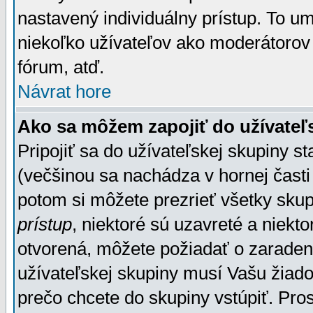
nastavený individuálny prístup. To u
niekoľko užívateľov ako moderátorov 
fórum, atď.
Návrat hore
Ako sa môžem zapojiť do užívateľ
Pripojiť sa do užívateľskej skupiny s
(večšinou sa nachádza v hornej časti 
potom si môžete prezrieť všetky sku
prístup
, niektoré sú uzavreté a niekt
otvorená, môžete požiadať o zaradeni
užívateľskej skupiny musí Vašu žiado
prečo chcete do skupiny vstúpiť. Pro