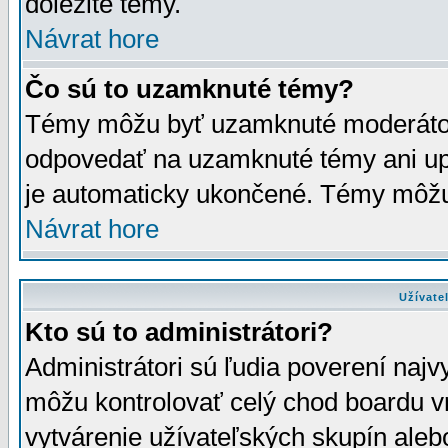
dôležité témy.
Návrat hore
Čo sú to uzamknuté témy?
Témy môžu byť uzamknuté moderáto
odpovedať na uzamknuté témy ani up
je automaticky ukončené. Témy môžu
Návrat hore
Užívate
Kto sú to administrátori?
Administrátori sú ľudia poverení najv
môžu kontrolovať celý chod boardu v
vytvárenie užívateľských skupín aleb