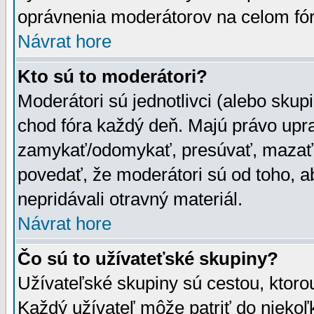
oprávnenia moderátorov na celom fór
Návrat hore
Kto sú to moderátori?
Moderátori sú jednotlivci (alebo skupi
chod fóra každý deň. Majú právo upr
zamykať/odomykať, presúvať, mazať a
povedať, že moderátori sú od toho, a
nepridávali otravný materiál.
Návrat hore
Čo sú to užívateťské skupiny?
Užívateľské skupiny sú cestou, ktoro
Každý užívateľ môže patriť do nieko