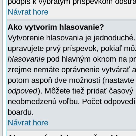
podpis k vybratým príspevkom odstrá
Návrat hore
Ako vytvorím hlasovanie?
Vytvorenie hlasovania je jednoduché.
upravujete prvý príspevok, pokiaľ môž
hlasovanie
pod hlavným oknom na prid
zrejme nemáte oprávnenie vytvárať an
potom aspoň dve možnosti (nastavte 
odpoveď
). Môžete tiež pridať časový
neobmedzenú voľbu. Počet odpovedí, 
boardu.
Návrat hore