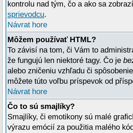
kontrolu nad tým, čo a ako sa zobrazí
sprievodcu
.
Návrat hore
Môžem používať HTML?
To závisí na tom, či Vám to administrá
že fungujú len niektoré tagy. Čo je
be
alebo zničeniu vzhľadu či spôsobeni
môžete túto voľbu príspevok od přís
Návrat hore
Čo to sú smajlíky?
Smajlíky, či emotikony sú malé grafic
výrazu emócií za použitia malého kód