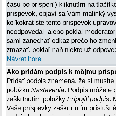
času po prispení) kliknutím na tlačít
príspevok, objaví sa Vám malinký výs
koľkokrát ste tento príspevok upravova
neodpovedal, alebo pokiaľ moderátor č
sami zanechať odkaz prečo ho zmenil
zmazať, pokiaľ naň niekto už odpoved
Návrat hore
Ako pridám podpis k môjmu prísp
Pridať podpis znamená, že si musíte n
položku
Nastavenia
. Podpis môžete 
zaškrtnutím položky
Pripojiť podpis
. 
Vaše príspevky zaškrtnutím príslušné