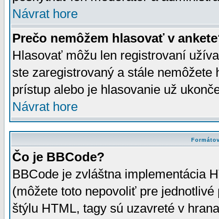
Návrat hore
Prečo nemôžem hlasovať v ankete
Hlasovať môžu len registrovaní užívat
ste zaregistrovaný a stále nemôžet
prístup alebo je hlasovanie už ukonč
Návrat hore
Formátov
Čo je BBCode?
BBCode je zvláštna implementácia HT
(môžete toto nepovoliť pre jednotli
štýlu HTML, tagy sú uzavreté v hrana