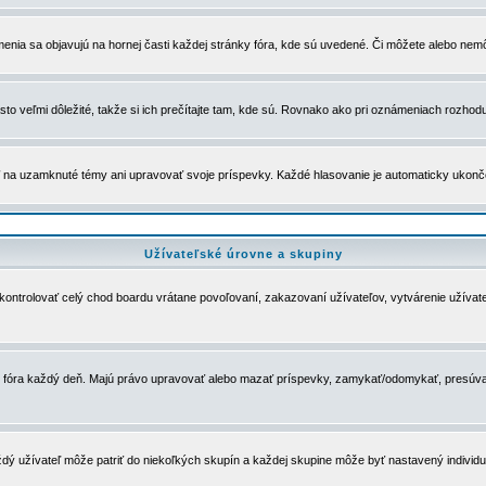
menia sa objavujú na hornej časti každej stránky fóra, kde sú uvedené. Či môžete alebo nemô
to veľmi dôležité, takže si ich prečítajte tam, kde sú. Rovnako ako pri oznámeniach rozhoduje
a uzamknuté témy ani upravovať svoje príspevky. Každé hlasovanie je automaticky ukon
Užívateľské úrovne a skupiny
u kontrolovať celý chod boardu vrátane povoľovaní, zakazovaní užívateľov, vytvárenie užíva
 chod fóra každý deň. Majú právo upravovať alebo mazať príspevky, zamykať/odomykať, presúva
dý užívateľ môže patriť do niekoľkých skupín a každej skupine môže byť nastavený individuá