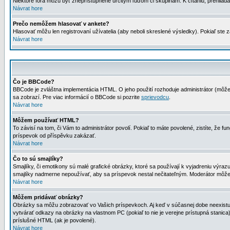
Niektoré fóra môžu byť zneprístupnené určitým ľuďom či skupinám. K čítaniu, prehliadani
Návrat hore
Prečo nemôžem hlasovať v ankete?
Hlasovať môžu len registrovaní užívatelia (aby neboli skreslené výsledky). Pokiaľ st
Návrat hore
Čo je BBCode?
BBCode je zvláštna implementácia HTML. O jeho použití rozhoduje administrátor (môžet
sa zobrazí. Pre viac informácií o BBCode si pozrite
sprievodcu
.
Návrat hore
Môžem používať HTML?
To závisí na tom, či Vám to administrátor povolí. Pokiaľ to máte povolené, zistíte, že fun
príspevok od příspěvku zakázať.
Návrat hore
Čo to sú smajlíky?
Smajlíky, či emotikony sú malé grafické obrázky, ktoré sa používají k vyjadreniu výra
smajlíky nadmerne nepoužívať, aby sa príspevok nestal nečitateľným. Moderátor môž
Návrat hore
Môžem pridávať obrázky?
Obrázky sa môžu zobrazovať vo Vašich príspevkoch. Aj keď v súčasnej dobe neexistuje
vytvárať odkazy na obrázky na vlastnom PC (pokiaľ to nie je verejne prístupná stani
príslušné HTML (ak je povolené).
Návrat hore