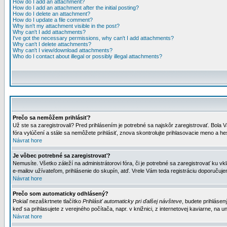
How do I add an attachment?
How do I add an attachment after the initial posting?
How do I delete an attachment?
How do I update a file comment?
Why isn't my attachment visible in the post?
Why can't I add attachments?
I've got the necessary permissions, why can't I add attachments?
Why can't I delete attachments?
Why can't I view/download attachments?
Who do I contact about illegal or possibly illegal attachments?
Prečo sa nemôžem prihlásiť?
Už ste sa zaregistrovali? Pred prihlásením je potrebné sa najskôr zaregistrovať. Bola V
fóra vylúčení a stále sa nemôžete prihlásiť, znova skontrolujte prihlasovacie meno a h
Návrat hore
Je vôbec potrebné sa zaregistrovať?
Nemusíte. Všetko záleží na administrátorovi fóra, či je potrebné sa zaregistrovať k
e-mailov užívateľom, prihlásenie do skupín, atď. Vrele Vám teda registráciu doporučujem
Návrat hore
Prečo som automaticky odhlásený?
Pokiaľ nezaškrtnete tlačítko
Prihlásiť automaticky pri ďalšej návšteve
, budete prihlásen
keď sa prihlasujete z verejného počítača, napr. v knižnici, z internetovej kaviarne, na un
Návrat hore