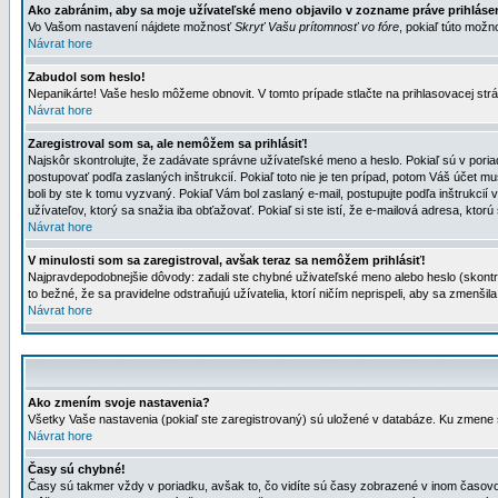
Ako zabránim, aby sa moje užívateľské meno objavilo v zozname práve prihlás
Vo Vašom nastavení nájdete možnosť
Skryť Vašu prítomnosť vo fóre
, pokiaľ túto mož
Návrat hore
Zabudol som heslo!
Nepanikárte! Vaše heslo môžeme obnovit. V tomto prípade stlačte na prihlasovacej strá
Návrat hore
Zaregistroval som sa, ale nemôžem sa prihlásiť!
Najskôr skontrolujte, že zadávate správne užívateľské meno a heslo. Pokiaľ sú v poria
postupovať podľa zaslaných inštrukcií. Pokiaľ toto nie je ten prípad, potom Váš účet mu
boli by ste k tomu vyzvaný. Pokiaľ Vám bol zaslaný e-mail, postupujte podľa inštrukcií
užívateľov, ktorý sa snažia iba obťažovať. Pokiaľ si ste istí, že e-mailová adresa, ktorú 
Návrat hore
V minulosti som sa zaregistroval, avšak teraz sa nemôžem prihlásiť!
Najpravdepodobnejšie dôvody: zadali ste chybné uživateľské meno alebo heslo (skontroluj
to bežné, že sa pravidelne odstraňujú užívatelia, ktorí ničím neprispeli, aby sa zmenši
Návrat hore
Ako zmením svoje nastavenia?
Všetky Vaše nastavenia (pokiaľ ste zaregistrovaný) sú uložené v databáze. Ku zmene s
Návrat hore
Časy sú chybné!
Časy sú takmer vždy v poriadku, avšak to, čo vidíte sú časy zobrazené v inom časo