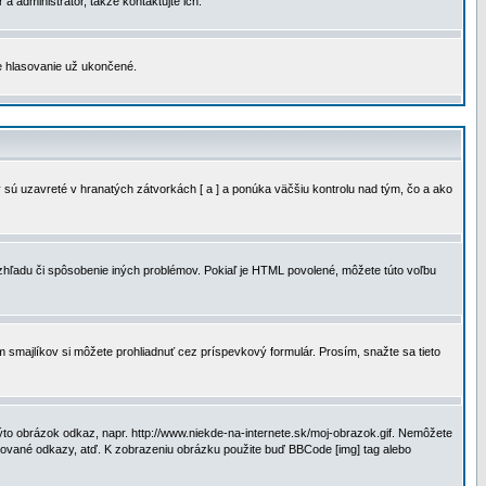
a administrátor, takže kontaktujte ich.
je hlasovanie už ukončené.
 sú uzavreté v hranatých zátvorkách [ a ] a ponúka väčšiu kontrolu nad tým, čo a ako
vzhľadu či spôsobenie iných problémov. Pokiaľ je HTML povolené, môžete túto voľbu
m smajlíkov si môžete prohliadnuť cez príspevkový formulár. Prosím, snažte sa tieto
to obrázok odkaz, napr. http://www.niekde-na-internete.sk/moj-obrazok.gif. Nemôžete
slované odkazy, atď. K zobrazeniu obrázku použite buď BBCode [img] tag alebo