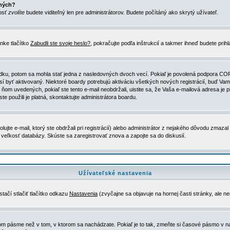
ených?
nosť
zvolíte
budete viditeľný len pre administrátorov. Budete počítáný ako skrytý užívateľ.
nke tlačítko
Zabudli ste svoje heslo?
, pokračujte podľa inštrukcií a takmer ihneď budete prih
dku, potom sa mohla stať jedna z nasledovných dvoch vecí. Pokiaľ je povolená podpora COPPA 
sí byť aktivovaný. Niektoré boardy potrebujú aktiváciu všetkých nových registrácií, buď Vami
 v ňom uvedených, pokiaľ ste tento e-mail neobdržali, uistite sa, že Vaša e-mailová adresa j
ste použili je platná, skontaktujte administrátora boardu.
te e-mail, ktorý ste obdržali pri registrácií) alebo administrátor z nejakého dôvodu zmazal 
la veľkosť databázy. Skúste sa zaregistrovať znova a zapojte sa do diskusií.
Užívateľské nastavenia
tačí stlačiť tlačítko odkazu
Nastavenia
(zvyčajne sa objavuje na hornej časti stránky, ale n
vom pásme než v tom, v ktorom sa nachádzate. Pokiaľ je to tak, zmeňte si časové pásmo v