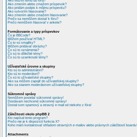
Ako vložím tému do fóra?
Ako zmením alebo zmažem príspevok?
Ako pridám podpis k môjmu príspevku?
Ako vytvorím hlasovanie?
Ako zmením alebo zmažem hlasovanie?
Prečo sa nemôžem dostať k fóru?
Prečo nemôžem hlasovať v ankete?
Formátovanie a typy príspevkov
Čo je BBCode?
Môžem používať HTML?
Čo to sú smajlíky?
Môžem pridávať obrázky?
Čo sú to oznámenia?
Čo sú to dôležité témy?
Čo sú to uzamknuté témy?
Užívateľské úrovne a skupiny
Kto sú to administrátori?
Kto sú to moderátori?
Čo sú to užívateťské skupiny?
Ako sa môžem zapojiť do užívateľskej skupiny?
Ako sa stanem moderátorom užívateľskej skupiny?
Súkromné správy
Nemôžem posielať súkromné správy!
Dostávam nechcené súkromné správy!
Dostal som spamový a otravný e-mail od niekoho z fóra!
Záležitosti okolo phpBB 2
Kto napísal tento program?
Prečo nie je k dispozícií funkcia X?
Koho mám kontaktovať ohľadom otravných e-mailov alebo právnych záležitostí boardu
Attachments