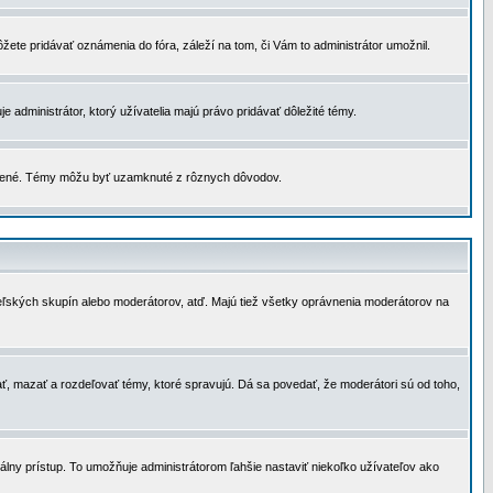
žete pridávať oznámenia do fóra, záleží na tom, či Vám to administrátor umožnil.
 administrátor, ktorý užívatelia majú právo pridávať dôležité témy.
čené. Témy môžu byť uzamknuté z rôznych dôvodov.
teľských skupín alebo moderátorov, atď. Majú tiež všetky oprávnenia moderátorov na
ť, mazať a rozdeľovať témy, ktoré spravujú. Dá sa povedať, že moderátori sú od toho,
lny prístup. To umožňuje administrátorom ľahšie nastaviť niekoľko užívateľov ako