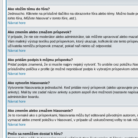
Ako vložím tému do fóra?
Jednoucho. Kliknete na príslušné tlačítko na obrazovke fóra alebo témy. Možno bude po
tohto fóra, Môžete hlasovať v tomto fóre, atd.
).
Návrat hore
Ako zmením alebo zmažem príspevok?
V prípade, že nie ste moderátor alebo administrátor, tak môžete upravovať alebo mazať
Vám malinký výstup textíku pod príspevkom, ktorý ukazuje, koľkokrát ste tento príspevo
užívatelia nemôžu príspevok zmazať, pokiaľ naň niekto už odpovedal.
Návrat hore
Ako pridám podpis k môjmu príspevku?
Pridať podpis znamená, že si musíte najprv nejaký vytvoriť. To urobíte cez položku
Nas
príslušného políčka v profile (je možné nepridávať podpis k vybratým príspevkom odstr
Návrat hore
Ako vytvorím hlasovanie?
Vytvorenie hlasovania je jednoduché. Keď pridáte nový príspevok (alebo upravujete prvý
ankety). Mali by ste zadať názov ankety a potom aspoň dve možnosti (nastavte napísa
administrátor boardu.
Návrat hore
Ako zmením alebo zmažem hlasovanie?
Je to rovnaké ako s príspevkami, hlasovania môžu byť editované pôvodným autorom, mod
vymazať alebo zmeniť položku v hlasovaní, v prípade už uskutočnenej voľby to tak môž
Návrat hore
Prečo sa nemôžem dostať k fóru?