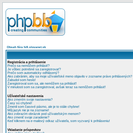
Obsah fóra hifi.slovanet.sk
Registrácia a prihlásenie
Prečo sa nemôžem prihlásiť?
Je vôbec potrebné sa zaregistrovať?
Prečo som automaticky odhlásený?
Ako zabránim, aby sa moje užívateľské meno objavilo v zozname práve prihlásených?
Zabudol som heslo!
Zaregistroval som sa, ale nemôžem sa prihlásiť!
V minulosti som sa zaregistroval, avšak teraz sa nemôžem prihlásiť!
Užívateľské nastavenia
Ako zmením svoje nastavenia?
Časy sú chybné!
Zmenil som časové pásmo, ale je to stále chybne!
Môj jazyk nie je na zozname!
Ako zobrazím obrázok pod užívateľským menom?
Ako zmeniť svoje zaradenie?
Keď kliknem na e-mailový odkaz užívateľa, som vyzvaný k prihláseniu!
Vkladanie príspevkov