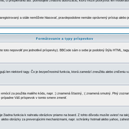
u, či prispievaniu atď. potrebujete zvláštnu autorizáciu, ktorú môže poskytnúť len moderátor 
e zaregistrovaný a stále nemôžete hlasovať, pravdepodobne nemáte oprávnený prístup alebo 
Formátovanie a typy príspevkov
e toto nepovoliť pre jednotlivé príspevky). BBCode sám o sebe je podobný štýlu HTML, tagy
gujú len niektoré tagy. Čo je
bezpečnostná
funkcia, ktorá zamedzí zneužitiu alebo zničeniu 
zu emócií za použitia malého kódu, napr. :) znamená šťastný, :( znamená smutný. Plný zozna
e prípadne Váš príspevok v tomto smere zmeniť.
 žiadna funkcia k nahratiu obrázkov priamo na board. Z tohto dôvodu musíte uviesť na taký
ca) alebo obrázky za preverujúcimi mechanizmami, napr. schránky hotmail alebo yahoo, zahe