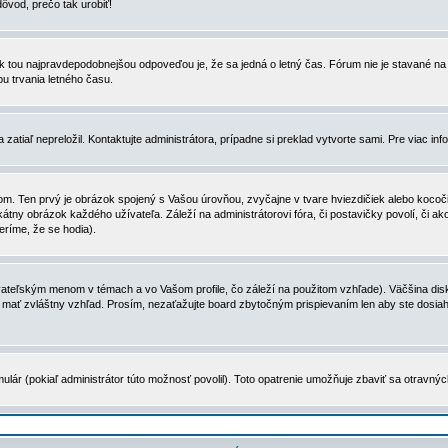
dôvod, prečo tak urobiť!
, tak tou najpravdepodobnejšou odpoveďou je, že sa jedná o letný čas. Fórum nie je stavané
u trvania letného času.
zatiaľ nepreložil. Kontaktujte administrátora, prípadne si preklad vytvorte sami. Pre viac in
. Ten prvý je obrázok spojený s Vašou úrovňou, zvyčajne v tvare hviezdičiek alebo kocočiek
tny obrázok každého užívateľa. Záleží na administrátorovi fóra, či postavičky povolí, či ak
eríme, že se hodia).
ateľským menom v témach a vo Vašom profile, čo záleží na použitom vzhľade). Väčšina disk
ôže mať zvláštny vzhľad. Prosím, nezaťažujte board zbytočným prispievaním len aby ste dosi
ulár (pokiaľ administrátor túto možnosť povolil). Toto opatrenie umožňuje zbaviť sa otravný