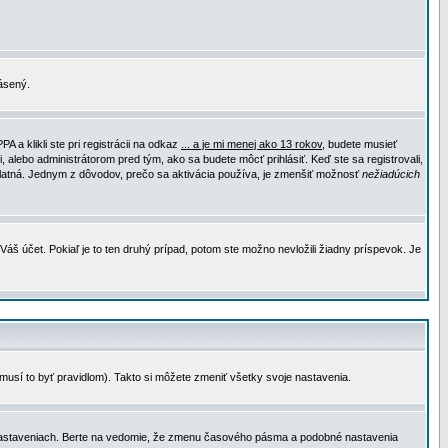
lásený.
a klikli ste pri registrácii na odkaz
... a je mi menej ako 13 rokov
, budete musieť
, alebo administrátorom pred tým, ako sa budete môcť prihlásiť. Keď ste sa registrovali,
e platná. Jednym z dôvodov, prečo sa aktivácia používa, je zmenšiť možnosť
nežiadúcich
Váš účet. Pokiaľ je to ten druhý prípad, potom ste možno nevložili žiadny príspevok. Je
emusí to byť pravidlom). Takto si môžete zmeniť všetky svoje nastavenia.
 nastaveniach. Berte na vedomie, že zmenu časového pásma a podobné nastavenia