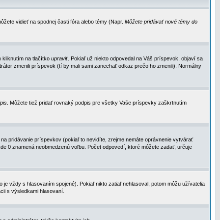
ôžete vidieť na spodnej časti fóra alebo témy (Napr.
Môžete pridávať nové témy do
kliknutím na tlačítko
upraviť
. Pokiaľ už niekto odpovedal na Váš príspevok, objaví sa
trátor zmenili príspevok (tí by mali sami zanechať odkaz prečo ho zmenili). Normálny
dpis
. Môžete tiež pridať rovnaký podpis pre všetky Vaše príspevky zaškrtnutím
a pridávanie príspevkov (pokiaľ to nevidíte, zrejme nemáte oprávnenie vytvárať
u, kde 0 znamená neobmedzenú voľbu. Počet odpovedí, ktoré môžete zadať, určuje
je vždy s hlasovaním spojené). Pokiaľ nikto zatiaľ nehlasoval, potom môžu užívatelia
cii s výsledkami hlasovaní.