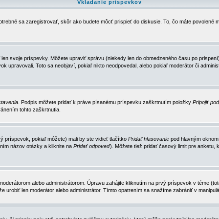
Vkladanie príspevkov
trebné sa zaregistrovať, skôr ako budete môcť prispieť do diskusie. To, čo máte povolené m
 len svoje príspevky. Môžete upraviť správu (niekedy len do obmedzeného času po prispení) 
k upravovali. Toto sa neobjaví, pokiaľ nikto neodpovedal, alebo pokiaľ moderátor či adminis
tavenia
. Podpis môžete pridať k práve písanému príspevku zaškrtnutím položky
Pripojiť po
ánením tohto zaškrtnutia.
 príspevok, pokiaľ môžete) mali by ste vidieť tlačítko
Pridať hlasovanie
pod hlavným oknom n
ním názov otázky a kliknite na
Pridať odpoveď
). Môžete tiež pridať časový limit pre anket
erátorom alebo administrátorom. Úpravu zahájite kliknutím na prvý príspevok v téme (toto 
e urobiť len moderátor alebo administrátor. Tímto opatrením sa snažíme zabrániť v manipulá