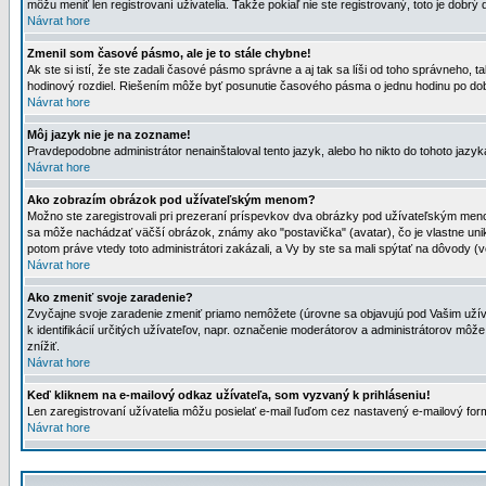
môžu meniť len registrovaní uživatelia. Takže pokiaľ nie ste registrovaný, toto je dobrý 
Návrat hore
Zmenil som časové pásmo, ale je to stále chybne!
Ak ste si istí, že ste zadali časové pásmo správne a aj tak sa líši od toho správneho
hodinový rozdiel. Riešením môže byť posunutie časového pásma o jednu hodinu po dob
Návrat hore
Môj jazyk nie je na zozname!
Pravdepodobne administrátor nenainštaloval tento jazyk, alebo ho nikto do tohoto jazyka 
Návrat hore
Ako zobrazím obrázok pod užívateľským menom?
Možno ste zaregistrovali pri prezeraní príspevkov dva obrázky pod užívateľským menom
sa môže nachádzať väčší obrázok, známy ako "postavička" (avatar), čo je vlastne uniká
potom práve vtedy toto administrátori zakázali, a Vy by ste sa mali spýtať na dôvody (v
Návrat hore
Ako zmeniť svoje zaradenie?
Zvyčajne svoje zaradenie zmeniť priamo nemôžete (úrovne sa objavujú pod Vašim užív
k identifikácií určitých užívateľov, napr. označenie moderátorov a administrátorov m
znížiť.
Návrat hore
Keď kliknem na e-mailový odkaz užívateľa, som vyzvaný k prihláseniu!
Len zaregistrovaní užívatelia môžu posielať e-mail ľuďom cez nastavený e-mailový form
Návrat hore