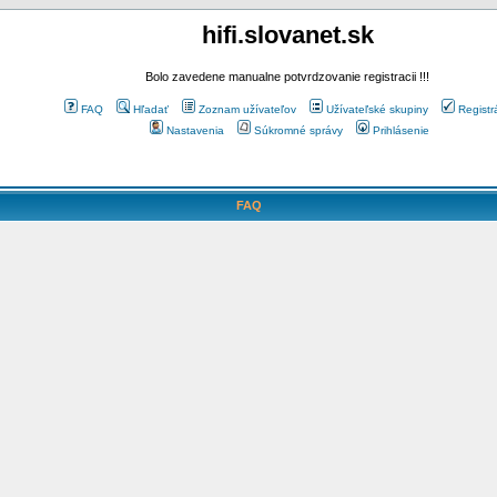
hifi.slovanet.sk
Bolo zavedene manualne potvrdzovanie registracii !!!
FAQ
Hľadať
Zoznam užívateľov
Užívateľské skupiny
Registr
Nastavenia
Súkromné správy
Prihlásenie
FAQ