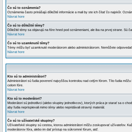
Čo sú to oznámenia?
Oznámenia často prinášajú dôležité informácie a mali by ste ich čítať čo najskôr. Ozná
Návrat hore
Čo sú to dôležité témy?
Dôležité témy sa objavujú na fóre hned pod oznámeniami, ale iba na prvej strane. Sú čas
Návrat hore
Čo sú to uzamknuté témy?
Témy môžu byť uzamknuté moderátorom alebo administrátorom. Nemôžete odpovedať n
Návrat hore
Kto sú to administrátori?
Administrátori sú ľudia poverení najvyššou kontrolou nad celým fórom. Títo ľudia môž
celom fóre.
Návrat hore
Kto sú to moderátori?
Moderátori sú jednotlivci (alebo skupiny jednotlivcov), ktorých práca je starať sa o
aby ľudia neprispievali
mimo témy
alebo nepridávali otravný materiál.
Návrat hore
Čo sú to užívateťské skupiny?
Užívateľské skupiny sú cestou, ktorou administrátori môžu zoskupovať užívateľov. Kaž
moderátorov fóra, alebo im dať prístup na súkromné fórum, atď.