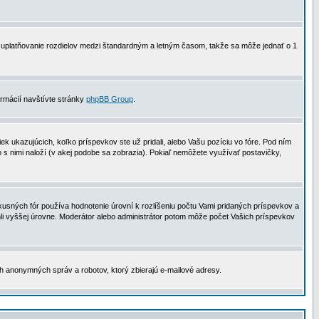
 na uplatňovanie rozdielov medzi štandardným a letným časom, takže sa môže jednať o 1
formácií navštívte stránky
phpBB Group
.
 ukazujúcich, koľko príspevkov ste už pridali, alebo Vašu pozíciu vo fóre. Pod ním
o s nimi naloží (v akej podobe sa zobrazia). Pokiaľ nemôžete využívať postavičky,
usných fór používa hodnotenie úrovní k rozlíšeniu počtu Vami pridaných príspevkov a
ahli vyššej úrovne. Moderátor alebo administrátor potom môže počet Vašich príspevkov
ch anonymných správ a robotov, ktorý zbierajú e-mailové adresy.