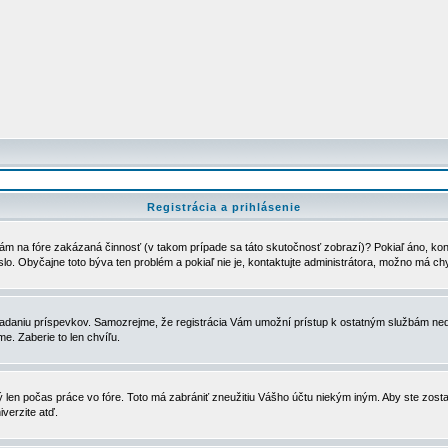
Registrácia a prihlásenie
ám na fóre zakázaná činnosť (v takom prípade sa táto skutočnosť zobrazí)? Pokiaľ áno, kontak
eslo. Obyčajne toto býva ten problém a pokiaľ nie je, kontaktujte administrátora, možno má ch
u vkladaniu príspevkov. Samozrejme, že registrácia Vám umožní prístup k ostatným službám
e. Zaberie to len chvíľu.
ý len počas práce vo fóre. Toto má zabrániť zneužitiu Vášho účtu niekým iným. Aby ste zostal
iverzite atď.