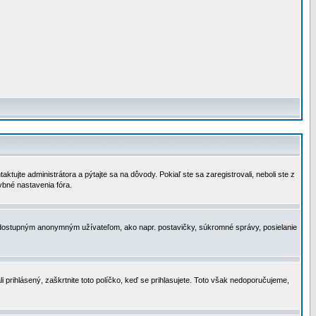
tujte administrátora a pýtajte sa na dôvody. Pokiaľ ste sa zaregistrovali, neboli ste z
ybné nastavenia fóra.
 nedostupným anonymným užívateľom, ako napr. postavičky, súkromné správy, posielanie
i prihlásený, zaškrtnite toto políčko, keď se prihlasujete. Toto však nedoporučujeme,