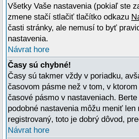
Všetky Vaše nastavenia (pokiaľ ste z
zmene stačí stlačiť tlačítko odkazu
N
časti stránky, ale nemusí to byť prav
nastavenia.
Návrat hore
Časy sú chybné!
Časy sú takmer vždy v poriadku, avša
časovom pásme než v tom, v ktorom s
časové pásmo v nastaveniach. Bert
podobné nastavenia môžu meniť len re
registrovaný, toto je dobrý dôvod, pre
Návrat hore