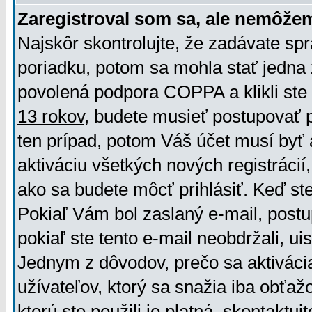
Zaregistroval som sa, ale nemôžem
Najskôr skontrolujte, že zadávate sp
poriadku, potom sa mohla stať jedna 
povolená podpora COPPA a klikli ste 
13 rokov
, budete musieť postupovať po
ten prípad, potom Váš účet musí byť 
aktiváciu všetkých nových registráci
ako sa budete môcť prihlásiť. Keď ste 
Pokiaľ Vám bol zaslaný e-mail, postu
pokiaľ ste tento e-mail neobdržali, ui
Jednym z dôvodov, prečo sa aktiváci
užívateľov, ktorý sa snažia iba obťažo
ktorú ste použili je platná, skontaktuj