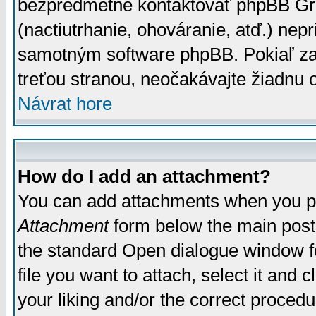
bezpredmetné kontaktovať phpBB Grou
(nactiutrhanie, ohováranie, atď.) ne
samotným software phpBB. Pokiaľ zaš
treťou stranou, neočakávajte žiadnu
Návrat hore
How do I add an attachment?
You can add attachments when you p
Attachment
form below the main post
the standard Open dialogue window fo
file you want to attach, select it and
your liking and/or the correct proced