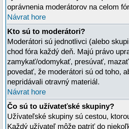
oprávnenia moderátorov na celom fór
Návrat hore
Kto sú to moderátori?
Moderátori sú jednotlivci (alebo skupi
chod fóra každý deň. Majú právo upr
zamykať/odomykať, presúvať, mazať a
povedať, že moderátori sú od toho, a
nepridávali otravný materiál.
Návrat hore
Čo sú to užívateťské skupiny?
Užívateľské skupiny sú cestou, ktoro
Každý užívateľ môže patriť do nieko