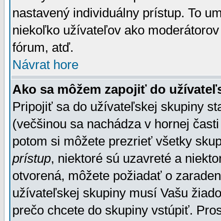
nastavený individuálny prístup. To u
niekoľko užívateľov ako moderátorov 
fórum, atď.
Návrat hore
Ako sa môžem zapojiť do užívateľ
Pripojiť sa do užívateľskej skupiny s
(večšinou sa nachádza v hornej časti 
potom si môžete prezrieť všetky sku
prístup
, niektoré sú uzavreté a niekt
otvorená, môžete požiadať o zaradeni
užívateľskej skupiny musí Vašu žiado
prečo chcete do skupiny vstúpiť. Pro