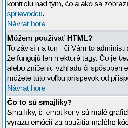
kontrolu nad tým, čo a ako sa zobrazí
sprievodcu
.
Návrat hore
Môžem používať HTML?
To závisí na tom, či Vám to administrá
že fungujú len niektoré tagy. Čo je
be
alebo zničeniu vzhľadu či spôsobeni
môžete túto voľbu príspevok od přís
Návrat hore
Čo to sú smajlíky?
Smajlíky, či emotikony sú malé grafic
výrazu emócií za použitia malého kód