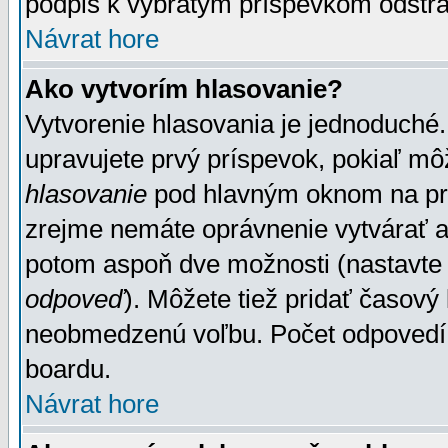
podpis k vybratým príspevkom odstrá
Návrat hore
Ako vytvorím hlasovanie?
Vytvorenie hlasovania je jednoduché.
upravujete prvý príspevok, pokiaľ môž
hlasovanie
pod hlavným oknom na prid
zrejme nemáte oprávnenie vytvárať an
potom aspoň dve možnosti (nastavte 
odpoveď
). Môžete tiež pridať časový
neobmedzenú voľbu. Počet odpovedí, 
boardu.
Návrat hore