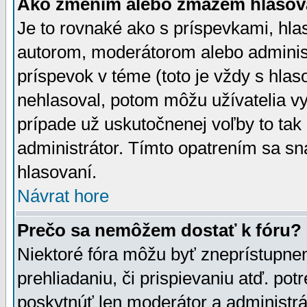
Ako zmením alebo zmažem hlasov
Je to rovnaké ako s príspevkami, h
autorom, moderátorom alebo administ
príspevok v téme (toto je vždy s hlas
nehlasoval, potom môžu užívatelia v
prípade už uskutočnenej voľby to tak
administrátor. Tímto opatrením sa sn
hlasovaní.
Návrat hore
Prečo sa nemôžem dostať k fóru?
Niektoré fóra môžu byť zneprístupnen
prehliadaniu, či prispievaniu atď. pot
poskytnúť len moderátor a administrát