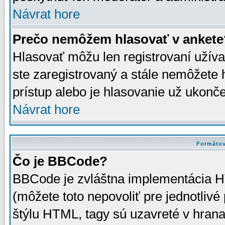
Návrat hore
Prečo nemôžem hlasovať v ankete
Hlasovať môžu len registrovaní užívat
ste zaregistrovaný a stále nemôžet
prístup alebo je hlasovanie už ukonč
Návrat hore
Formátov
Čo je BBCode?
BBCode je zvláštna implementácia HT
(môžete toto nepovoliť pre jednotli
štýlu HTML, tagy sú uzavreté v hrana