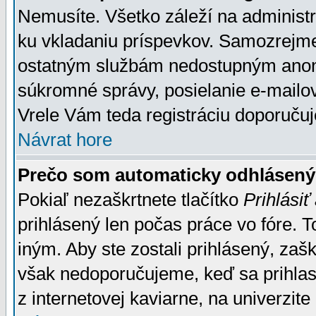
Nemusíte. Všetko záleží na administrá
ku vkladaniu príspevkov. Samozrejme
ostatným službám nedostupným anon
súkromné správy, posielanie e-mailov
Vrele Vám teda registráciu doporučuj
Návrat hore
Prečo som automaticky odhlásen
Pokiaľ nezaškrtnete tlačítko
Prihlásiť
prihlásený len počas práce vo fóre. 
iným. Aby ste zostali prihlásený, zaškr
však nedoporučujeme, keď sa prihlasuj
z internetovej kaviarne, na univerzite 