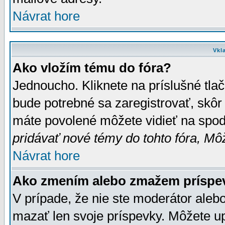
Návrat hore
Vkl
Ako vložím tému do fóra?
Jednoucho. Kliknete na príslušné tla
bude potrebné sa zaregistrovať, skôr 
máte povolené môžete vidieť na spodn
pridávať nové témy do tohto fóra, Môž
Návrat hore
Ako zmením alebo zmažem príspe
V prípade, že nie ste moderátor aleb
mazať len svoje príspevky. Môžete u