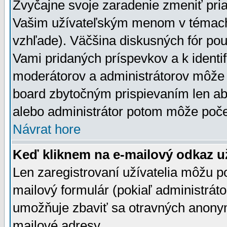
Zvyčajne svoje zaradenie zmeniť pr
Vašim užívateľským menom v témach 
vzhľade). Väčšina diskusných fór pou
Vami pridaných príspevkov a k identif
moderátorov a administrátorov môže 
board zbytočným prispievaním len aby
alebo administrátor potom môže počet
Návrat hore
Keď kliknem na e-mailový odkaz už
Len zaregistrovaní užívatelia môžu p
mailový formulár (pokiaľ administráto
umožňuje zbaviť sa otravných anonym
mailové adresy.