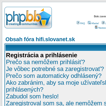
Bolo zaved
FAQ
Hľadať
Nastav
Obsah fóra hifi.slovanet.sk
Registrácia a prihlásenie
Prečo sa nemôžem prihlásiť?
Je vôbec potrebné sa zaregistrovať?
Prečo som automaticky odhlásený?
Ako zabránim, aby sa moje užívateľ
prihlásených?
Zabudol som heslo!
Zaregistroval som sa, ale nemôžem sa