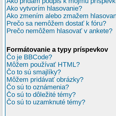
Ako pridám podpis k môjmu príspev
Ako vytvorím hlasovanie?
Ako zmením alebo zmažem hlasovan
Prečo sa nemôžem dostať k fóru?
Prečo nemôžem hlasovať v ankete?
Formátovanie a typy príspevkov
Čo je BBCode?
Môžem používať HTML?
Čo to sú smajlíky?
Môžem pridávať obrázky?
Čo sú to oznámenia?
Čo sú to dôležité témy?
Čo sú to uzamknuté témy?