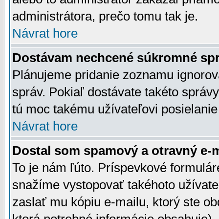
administrátora, prečo tomu tak je.
Návrat hore
Dostávam nechcené súkromné spr
Plánujeme pridanie zoznamu ignorov
správ. Pokiaľ dostávate takéto správy
tú moc takému užívateľovi posielanie
Návrat hore
Dostal som spamový a otravný e-ma
To je nám ľúto. Príspevkové formulá
snažíme vystopovať takéhoto užívateľ
zaslať mu kópiu e-mailu, ktorý ste obdr