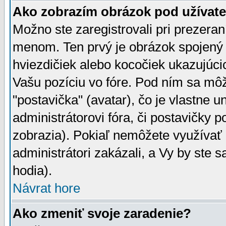
Ako zobrazím obrázok pod užíva
Možno ste zaregistrovali pri prezera
menom. Ten prvý je obrázok spojený 
hviezdičiek alebo kocočiek ukazujúcic
Vašu pozíciu vo fóre. Pod ním sa m
"postavička" (avatar), čo je vlastne 
administrátorovi fóra, či postavičky p
zobrazia). Pokiaľ nemôžete využívať 
administrátori zakázali, a Vy by ste 
hodia).
Návrat hore
Ako zmeniť svoje zaradenie?