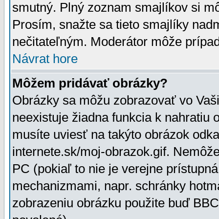
smutný. Plný zoznam smajlíkov si mô
Prosím, snažte sa tieto smajlíky nad
nečitateľným. Moderátor môže prípa
Návrat hore
Môžem pridávať obrázky?
Obrázky sa môžu zobrazovať vo Vaši
neexistuje žiadna funkcia k nahratiu
musíte uviesť na takýto obrázok odka
internete.sk/moj-obrazok.gif. Nemôž
PC (pokiaľ to nie je verejne prístupn
mechanizmami, napr. schránky hotmai
zobrazeniu obrázku použite buď BBCo