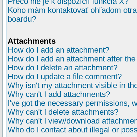
Prečo nie je k dispozícií funkcia X?
Koho mám kontaktovať ohľadom otrav
boardu?
Attachments
How do I add an attachment?
How do I add an attachment after the i
How do I delete an attachment?
How do I update a file comment?
Why isn't my attachment visible in th
Why can't I add attachments?
I've got the necessary permissions, 
Why can't I delete attachments?
Why can't I view/download attachme
Who do I contact about illegal or poss