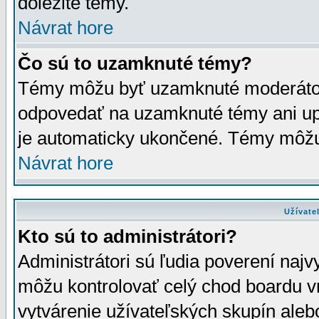
dôležité témy.
Návrat hore
Čo sú to uzamknuté témy?
Témy môžu byť uzamknuté moderáto
odpovedať na uzamknuté témy ani up
je automaticky ukončené. Témy môžu
Návrat hore
Užívate
Kto sú to administrátori?
Administrátori sú ľudia poverení najv
môžu kontrolovať celý chod boardu v
vytvárenie užívateľských skupín aleb