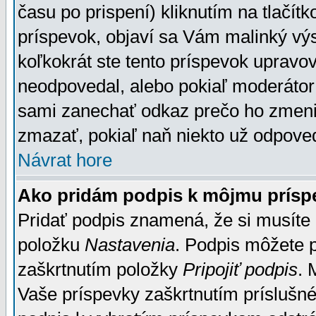
času po prispení) kliknutím na tlačít
príspevok, objaví sa Vám malinký výs
koľkokrát ste tento príspevok upravova
neodpovedal, alebo pokiaľ moderátor č
sami zanechať odkaz prečo ho zmenil
zmazať, pokiaľ naň niekto už odpoved
Návrat hore
Ako pridám podpis k môjmu prísp
Pridať podpis znamená, že si musíte n
položku
Nastavenia
. Podpis môžete 
zaškrtnutím položky
Pripojiť podpis
. 
Vaše príspevky zaškrtnutím príslušné