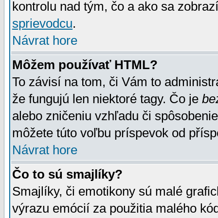
kontrolu nad tým, čo a ako sa zobrazí
sprievodcu
.
Návrat hore
Môžem používať HTML?
To závisí na tom, či Vám to administrá
že fungujú len niektoré tagy. Čo je
be
alebo zničeniu vzhľadu či spôsobeni
môžete túto voľbu príspevok od přís
Návrat hore
Čo to sú smajlíky?
Smajlíky, či emotikony sú malé grafic
výrazu emócií za použitia malého kód