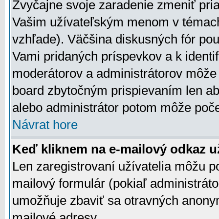
Zvyčajne svoje zaradenie zmeniť pr
Vašim užívateľským menom v témach 
vzhľade). Väčšina diskusných fór pou
Vami pridaných príspevkov a k identif
moderátorov a administrátorov môže 
board zbytočným prispievaním len aby
alebo administrátor potom môže počet
Návrat hore
Keď kliknem na e-mailový odkaz už
Len zaregistrovaní užívatelia môžu p
mailový formulár (pokiaľ administráto
umožňuje zbaviť sa otravných anonym
mailové adresy.