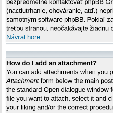
bezpredmetné kontaktovať phpBB Grou
(nactiutrhanie, ohováranie, atď.) ne
samotným software phpBB. Pokiaľ zaš
treťou stranou, neočakávajte žiadnu
Návrat hore
How do I add an attachment?
You can add attachments when you p
Attachment
form below the main post
the standard Open dialogue window fo
file you want to attach, select it and
your liking and/or the correct proced