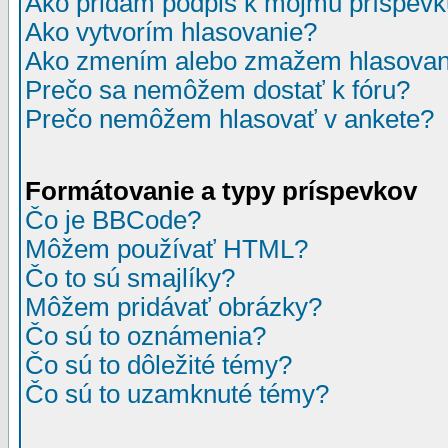
Ako pridám podpis k môjmu príspev
Ako vytvorím hlasovanie?
Ako zmením alebo zmažem hlasovan
Prečo sa nemôžem dostať k fóru?
Prečo nemôžem hlasovať v ankete?
Formátovanie a typy príspevkov
Čo je BBCode?
Môžem používať HTML?
Čo to sú smajlíky?
Môžem pridávať obrázky?
Čo sú to oznámenia?
Čo sú to dôležité témy?
Čo sú to uzamknuté témy?