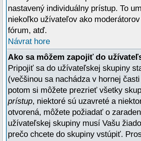
nastavený individuálny prístup. To u
niekoľko užívateľov ako moderátorov 
fórum, atď.
Návrat hore
Ako sa môžem zapojiť do užívateľ
Pripojiť sa do užívateľskej skupiny s
(večšinou sa nachádza v hornej časti 
potom si môžete prezrieť všetky sku
prístup
, niektoré sú uzavreté a niekt
otvorená, môžete požiadať o zaradeni
užívateľskej skupiny musí Vašu žiado
prečo chcete do skupiny vstúpiť. Pro