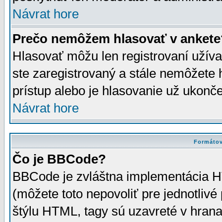
Návrat hore
Prečo nemôžem hlasovať v ankete
Hlasovať môžu len registrovaní užívat
ste zaregistrovaný a stále nemôžet
prístup alebo je hlasovanie už ukonč
Návrat hore
Formátov
Čo je BBCode?
BBCode je zvláštna implementácia HT
(môžete toto nepovoliť pre jednotli
štýlu HTML, tagy sú uzavreté v hrana