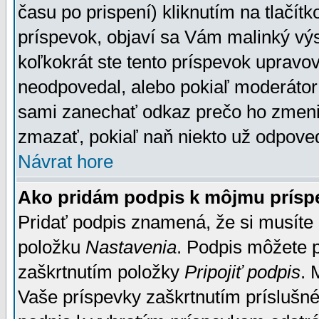
času po prispení) kliknutím na tlačít
príspevok, objaví sa Vám malinký výs
koľkokrát ste tento príspevok upravova
neodpovedal, alebo pokiaľ moderátor č
sami zanechať odkaz prečo ho zmenil
zmazať, pokiaľ naň niekto už odpoved
Návrat hore
Ako pridám podpis k môjmu prísp
Pridať podpis znamená, že si musíte n
položku
Nastavenia
. Podpis môžete 
zaškrtnutím položky
Pripojiť podpis
. 
Vaše príspevky zaškrtnutím príslušné