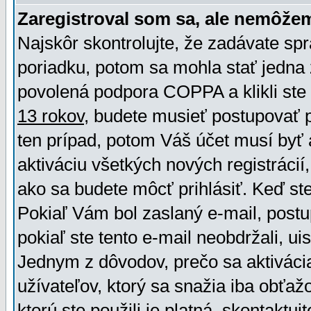
Zaregistroval som sa, ale nemôžem
Najskôr skontrolujte, že zadávate sp
poriadku, potom sa mohla stať jedna 
povolená podpora COPPA a klikli ste 
13 rokov
, budete musieť postupovať po
ten prípad, potom Váš účet musí byť 
aktiváciu všetkých nových registráci
ako sa budete môcť prihlásiť. Keď ste 
Pokiaľ Vám bol zaslaný e-mail, postu
pokiaľ ste tento e-mail neobdržali, ui
Jednym z dôvodov, prečo sa aktiváci
užívateľov, ktorý sa snažia iba obťažo
ktorú ste použili je platná, skontaktuj