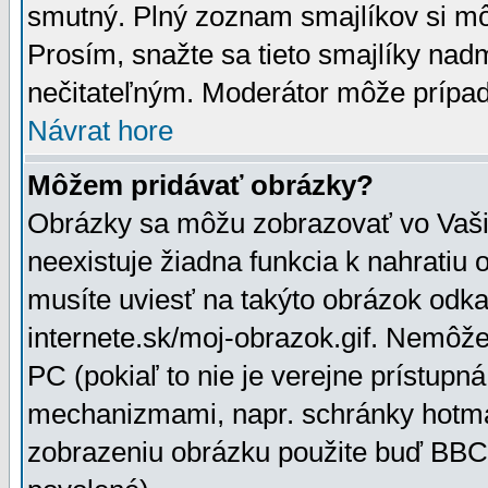
smutný. Plný zoznam smajlíkov si mô
Prosím, snažte sa tieto smajlíky nad
nečitateľným. Moderátor môže prípa
Návrat hore
Môžem pridávať obrázky?
Obrázky sa môžu zobrazovať vo Vaši
neexistuje žiadna funkcia k nahratiu
musíte uviesť na takýto obrázok odka
internete.sk/moj-obrazok.gif. Nemôž
PC (pokiaľ to nie je verejne prístupn
mechanizmami, napr. schránky hotmai
zobrazeniu obrázku použite buď BBCo