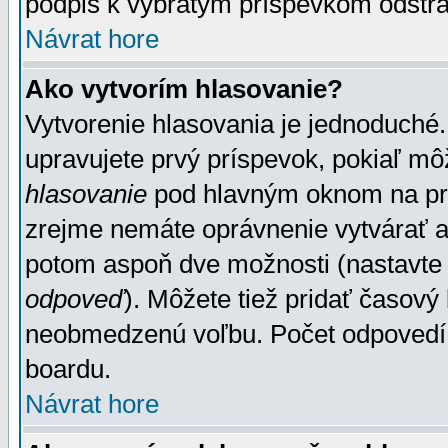
podpis k vybratým príspevkom odstrá
Návrat hore
Ako vytvorím hlasovanie?
Vytvorenie hlasovania je jednoduché.
upravujete prvý príspevok, pokiaľ môž
hlasovanie
pod hlavným oknom na prid
zrejme nemáte oprávnenie vytvárať an
potom aspoň dve možnosti (nastavte 
odpoveď
). Môžete tiež pridať časový
neobmedzenú voľbu. Počet odpovedí, 
boardu.
Návrat hore