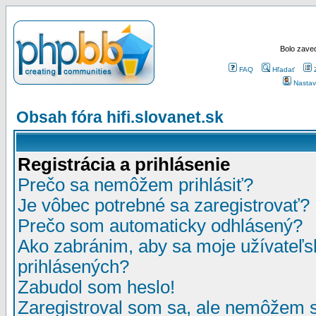
Bolo zaved
FAQ
Hľadať
Nastav
Obsah fóra hifi.slovanet.sk
Registrácia a prihlásenie
Prečo sa nemôžem prihlásiť?
Je vôbec potrebné sa zaregistrovať?
Prečo som automaticky odhlásený?
Ako zabránim, aby sa moje užívateľ
prihlásených?
Zabudol som heslo!
Zaregistroval som sa, ale nemôžem sa