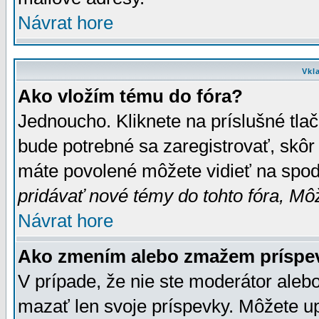
Návrat hore
Vkl
Ako vložím tému do fóra?
Jednoucho. Kliknete na príslušné tla
bude potrebné sa zaregistrovať, skôr 
máte povolené môžete vidieť na spodn
pridávať nové témy do tohto fóra, Môž
Návrat hore
Ako zmením alebo zmažem príspe
V prípade, že nie ste moderátor aleb
mazať len svoje príspevky. Môžete u