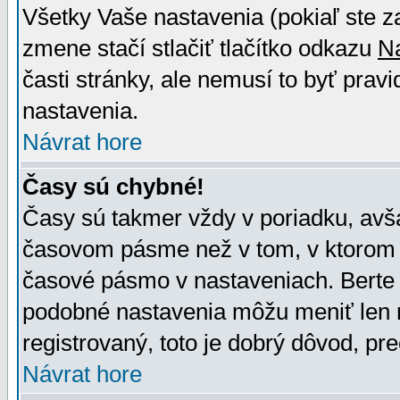
Všetky Vaše nastavenia (pokiaľ ste z
zmene stačí stlačiť tlačítko odkazu
N
časti stránky, ale nemusí to byť prav
nastavenia.
Návrat hore
Časy sú chybné!
Časy sú takmer vždy v poriadku, avša
časovom pásme než v tom, v ktorom s
časové pásmo v nastaveniach. Bert
podobné nastavenia môžu meniť len re
registrovaný, toto je dobrý dôvod, pre
Návrat hore