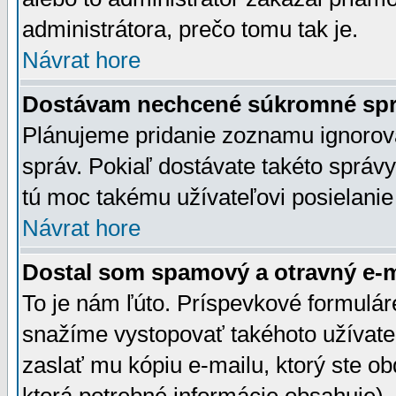
administrátora, prečo tomu tak je.
Návrat hore
Dostávam nechcené súkromné spr
Plánujeme pridanie zoznamu ignorov
správ. Pokiaľ dostávate takéto správy
tú moc takému užívateľovi posielanie
Návrat hore
Dostal som spamový a otravný e-ma
To je nám ľúto. Príspevkové formulá
snažíme vystopovať takéhoto užívateľ
zaslať mu kópiu e-mailu, ktorý ste obdr