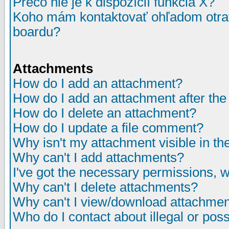
Prečo nie je k dispozícií funkcia X?
Koho mám kontaktovať ohľadom otrav
boardu?
Attachments
How do I add an attachment?
How do I add an attachment after the i
How do I delete an attachment?
How do I update a file comment?
Why isn't my attachment visible in th
Why can't I add attachments?
I've got the necessary permissions, 
Why can't I delete attachments?
Why can't I view/download attachme
Who do I contact about illegal or poss