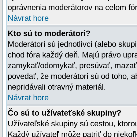
oprávnenia moderátorov na celom fór
Návrat hore
Kto sú to moderátori?
Moderátori sú jednotlivci (alebo skupi
chod fóra každý deň. Majú právo upr
zamykať/odomykať, presúvať, mazať a
povedať, že moderátori sú od toho, a
nepridávali otravný materiál.
Návrat hore
Čo sú to užívateťské skupiny?
Užívateľské skupiny sú cestou, ktoro
Každý užívateľ môže patriť do nieko