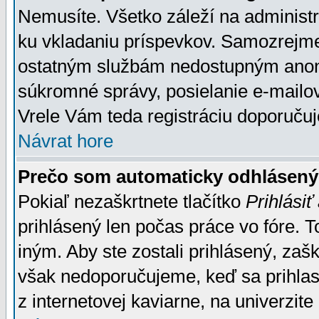
Nemusíte. Všetko záleží na administrá
ku vkladaniu príspevkov. Samozrejme
ostatným službám nedostupným anon
súkromné správy, posielanie e-mailov
Vrele Vám teda registráciu doporučuj
Návrat hore
Prečo som automaticky odhlásen
Pokiaľ nezaškrtnete tlačítko
Prihlásiť
prihlásený len počas práce vo fóre. 
iným. Aby ste zostali prihlásený, zaškr
však nedoporučujeme, keď sa prihlasuj
z internetovej kaviarne, na univerzite 