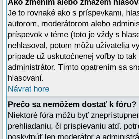
Ako zmením alebo zmažem hlasov
Je to rovnaké ako s príspevkami, h
autorom, moderátorom alebo administ
príspevok v téme (toto je vždy s hlas
nehlasoval, potom môžu užívatelia v
prípade už uskutočnenej voľby to tak
administrátor. Tímto opatrením sa sn
hlasovaní.
Návrat hore
Prečo sa nemôžem dostať k fóru?
Niektoré fóra môžu byť zneprístupnen
prehliadaniu, či prispievaniu atď. pot
poskytnúť len moderátor a administrát