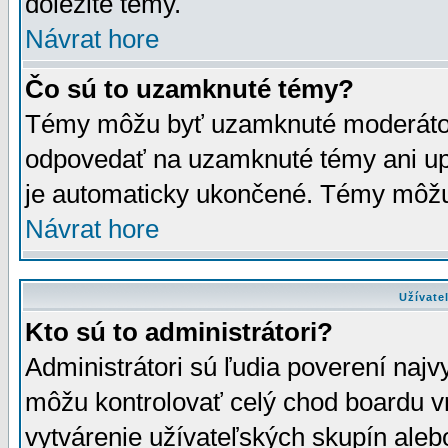
dôležité témy.
Návrat hore
Čo sú to uzamknuté témy?
Témy môžu byť uzamknuté moderáto
odpovedať na uzamknuté témy ani up
je automaticky ukončené. Témy môžu
Návrat hore
Užívate
Kto sú to administrátori?
Administrátori sú ľudia poverení najv
môžu kontrolovať celý chod boardu v
vytvárenie užívateľských skupín aleb