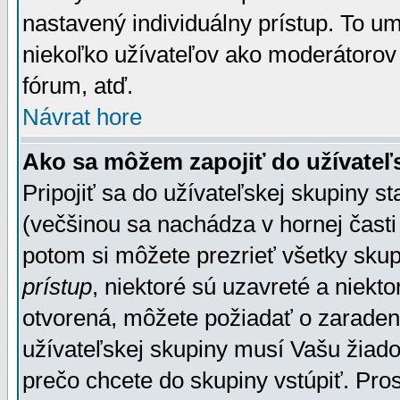
nastavený individuálny prístup. To u
niekoľko užívateľov ako moderátorov 
fórum, atď.
Návrat hore
Ako sa môžem zapojiť do užívateľ
Pripojiť sa do užívateľskej skupiny s
(večšinou sa nachádza v hornej časti 
potom si môžete prezrieť všetky sku
prístup
, niektoré sú uzavreté a niekt
otvorená, môžete požiadať o zaradeni
užívateľskej skupiny musí Vašu žiado
prečo chcete do skupiny vstúpiť. Pro