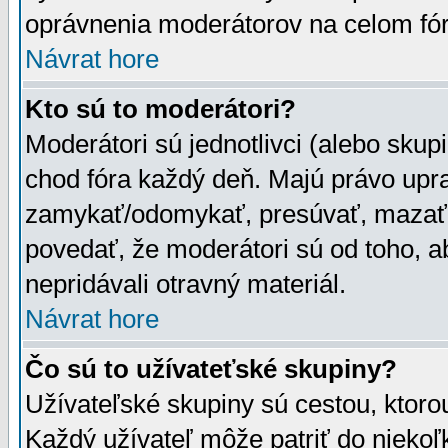
oprávnenia moderátorov na celom fór
Návrat hore
Kto sú to moderátori?
Moderátori sú jednotlivci (alebo skupi
chod fóra každý deň. Majú právo upr
zamykať/odomykať, presúvať, mazať a
povedať, že moderátori sú od toho, a
nepridávali otravný materiál.
Návrat hore
Čo sú to užívateťské skupiny?
Užívateľské skupiny sú cestou, ktoro
Každý užívateľ môže patriť do nieko