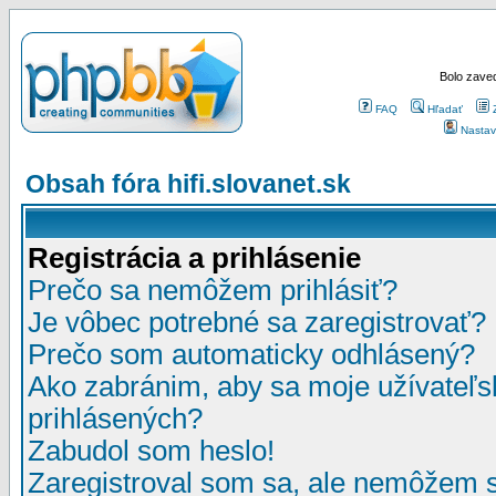
Bolo zaved
FAQ
Hľadať
Nastav
Obsah fóra hifi.slovanet.sk
Registrácia a prihlásenie
Prečo sa nemôžem prihlásiť?
Je vôbec potrebné sa zaregistrovať?
Prečo som automaticky odhlásený?
Ako zabránim, aby sa moje užívateľ
prihlásených?
Zabudol som heslo!
Zaregistroval som sa, ale nemôžem sa