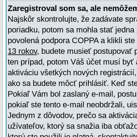
Zaregistroval som sa, ale nemôžem
Najskôr skontrolujte, že zadávate sp
poriadku, potom sa mohla stať jedna 
povolená podpora COPPA a klikli ste 
13 rokov
, budete musieť postupovať po
ten prípad, potom Váš účet musí byť 
aktiváciu všetkých nových registráci
ako sa budete môcť prihlásiť. Keď ste 
Pokiaľ Vám bol zaslaný e-mail, postu
pokiaľ ste tento e-mail neobdržali, ui
Jednym z dôvodov, prečo sa aktiváci
užívateľov, ktorý sa snažia iba obťažo
ktorú ste použili je platná, skontaktuj