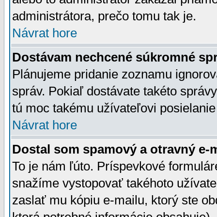
administrátora, prečo tomu tak je.
Návrat hore
Dostávam nechcené súkromné spr
Plánujeme pridanie zoznamu ignorov
správ. Pokiaľ dostávate takéto správy
tú moc takému užívateľovi posielanie
Návrat hore
Dostal som spamový a otravný e-ma
To je nám ľúto. Príspevkové formulá
snažíme vystopovať takéhoto užívateľ
zaslať mu kópiu e-mailu, ktorý ste obdr