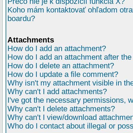
Prečo nie je k dispozícií funkcia X?
Koho mám kontaktovať ohľadom otrav
boardu?
Attachments
How do I add an attachment?
How do I add an attachment after the i
How do I delete an attachment?
How do I update a file comment?
Why isn't my attachment visible in th
Why can't I add attachments?
I've got the necessary permissions, 
Why can't I delete attachments?
Why can't I view/download attachme
Who do I contact about illegal or poss