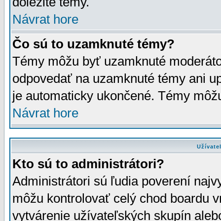
dôležité témy.
Návrat hore
Čo sú to uzamknuté témy?
Témy môžu byť uzamknuté moderáto
odpovedať na uzamknuté témy ani up
je automaticky ukončené. Témy môžu
Návrat hore
Užívate
Kto sú to administrátori?
Administrátori sú ľudia poverení najv
môžu kontrolovať celý chod boardu v
vytvárenie užívateľských skupín aleb