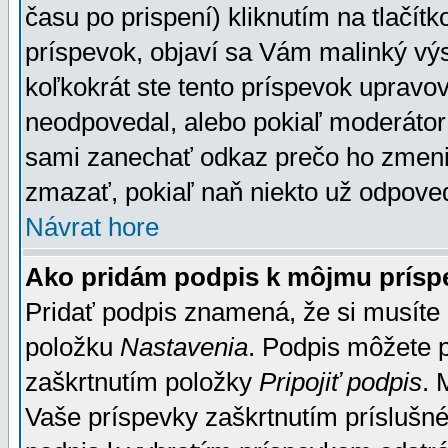
času po prispení) kliknutím na tlačít
príspevok, objaví sa Vám malinký výs
koľkokrát ste tento príspevok upravova
neodpovedal, alebo pokiaľ moderátor č
sami zanechať odkaz prečo ho zmenil
zmazať, pokiaľ naň niekto už odpoved
Návrat hore
Ako pridám podpis k môjmu prísp
Pridať podpis znamená, že si musíte n
položku
Nastavenia
. Podpis môžete 
zaškrtnutím položky
Pripojiť podpis
. 
Vaše príspevky zaškrtnutím príslušné