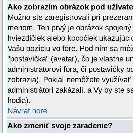
Ako zobrazím obrázok pod užíva
Možno ste zaregistrovali pri prezera
menom. Ten prvý je obrázok spojený 
hviezdičiek alebo kocočiek ukazujúcic
Vašu pozíciu vo fóre. Pod ním sa m
"postavička" (avatar), čo je vlastne 
administrátorovi fóra, či postavičky p
zobrazia). Pokiaľ nemôžete využívať 
administrátori zakázali, a Vy by ste 
hodia).
Návrat hore
Ako zmeniť svoje zaradenie?