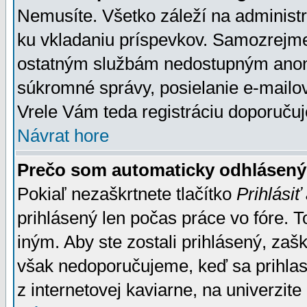
Nemusíte. Všetko záleží na administrá
ku vkladaniu príspevkov. Samozrejme
ostatným službám nedostupným anon
súkromné správy, posielanie e-mailov
Vrele Vám teda registráciu doporučuj
Návrat hore
Prečo som automaticky odhlásen
Pokiaľ nezaškrtnete tlačítko
Prihlásiť
prihlásený len počas práce vo fóre. 
iným. Aby ste zostali prihlásený, zaškr
však nedoporučujeme, keď sa prihlasuj
z internetovej kaviarne, na univerzite 