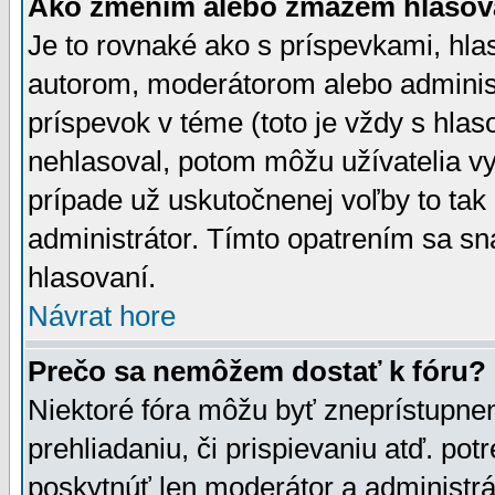
Ako zmením alebo zmažem hlasov
Je to rovnaké ako s príspevkami, h
autorom, moderátorom alebo administ
príspevok v téme (toto je vždy s hlas
nehlasoval, potom môžu užívatelia v
prípade už uskutočnenej voľby to tak
administrátor. Tímto opatrením sa sn
hlasovaní.
Návrat hore
Prečo sa nemôžem dostať k fóru?
Niektoré fóra môžu byť zneprístupnen
prehliadaniu, či prispievaniu atď. pot
poskytnúť len moderátor a administrát