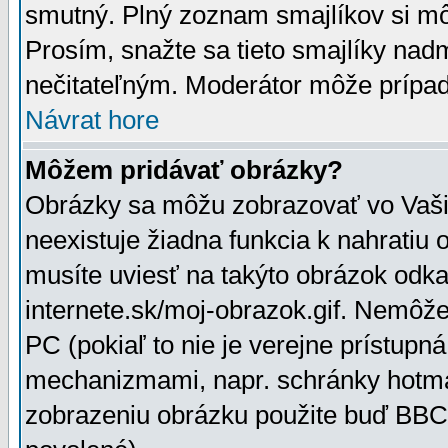
smutný. Plný zoznam smajlíkov si mô
Prosím, snažte sa tieto smajlíky nad
nečitateľným. Moderátor môže prípa
Návrat hore
Môžem pridávať obrázky?
Obrázky sa môžu zobrazovať vo Vaši
neexistuje žiadna funkcia k nahratiu
musíte uviesť na takýto obrázok odka
internete.sk/moj-obrazok.gif. Nemôž
PC (pokiaľ to nie je verejne prístupn
mechanizmami, napr. schránky hotmai
zobrazeniu obrázku použite buď BBCo