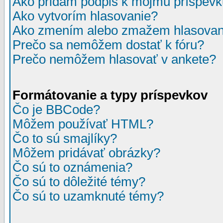
Ako pridám podpis k môjmu príspev
Ako vytvorím hlasovanie?
Ako zmením alebo zmažem hlasovan
Prečo sa nemôžem dostať k fóru?
Prečo nemôžem hlasovať v ankete?
Formátovanie a typy príspevkov
Čo je BBCode?
Môžem používať HTML?
Čo to sú smajlíky?
Môžem pridávať obrázky?
Čo sú to oznámenia?
Čo sú to dôležité témy?
Čo sú to uzamknuté témy?