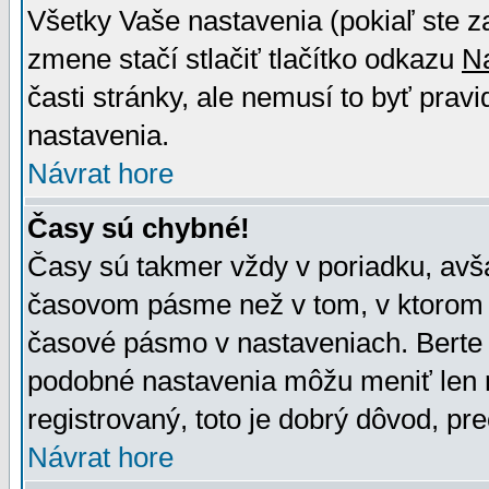
Všetky Vaše nastavenia (pokiaľ ste z
zmene stačí stlačiť tlačítko odkazu
N
časti stránky, ale nemusí to byť prav
nastavenia.
Návrat hore
Časy sú chybné!
Časy sú takmer vždy v poriadku, avša
časovom pásme než v tom, v ktorom s
časové pásmo v nastaveniach. Bert
podobné nastavenia môžu meniť len re
registrovaný, toto je dobrý dôvod, pre
Návrat hore