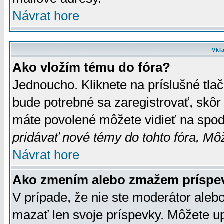
Návrat hore
Vkl
Ako vložím tému do fóra?
Jednoucho. Kliknete na príslušné tla
bude potrebné sa zaregistrovať, skôr 
máte povolené môžete vidieť na spodn
pridávať nové témy do tohto fóra, Môž
Návrat hore
Ako zmením alebo zmažem príspe
V prípade, že nie ste moderátor aleb
mazať len svoje príspevky. Môžete u