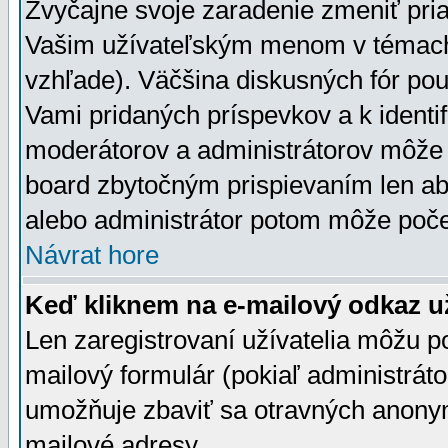
Zvyčajne svoje zaradenie zmeniť pr
Vašim užívateľským menom v témach 
vzhľade). Väčšina diskusných fór pou
Vami pridaných príspevkov a k identif
moderátorov a administrátorov môže 
board zbytočným prispievaním len aby
alebo administrátor potom môže počet
Návrat hore
Keď kliknem na e-mailový odkaz už
Len zaregistrovaní užívatelia môžu p
mailový formulár (pokiaľ administráto
umožňuje zbaviť sa otravných anonym
mailové adresy.