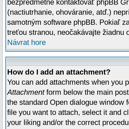
bezpredmetné kontaktovať phpBB Grou
(nactiutrhanie, ohováranie, atď.) ne
samotným software phpBB. Pokiaľ zaš
treťou stranou, neočakávajte žiadnu
Návrat hore
How do I add an attachment?
You can add attachments when you p
Attachment
form below the main post
the standard Open dialogue window fo
file you want to attach, select it and
your liking and/or the correct proced