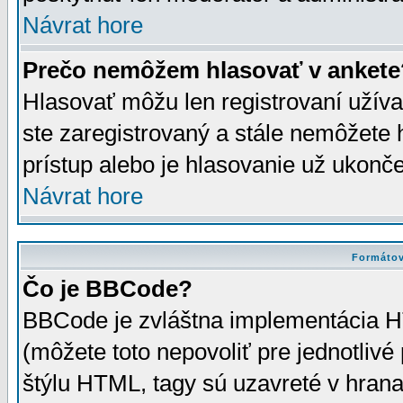
Návrat hore
Prečo nemôžem hlasovať v ankete
Hlasovať môžu len registrovaní užívat
ste zaregistrovaný a stále nemôžet
prístup alebo je hlasovanie už ukonč
Návrat hore
Formátov
Čo je BBCode?
BBCode je zvláštna implementácia HT
(môžete toto nepovoliť pre jednotli
štýlu HTML, tagy sú uzavreté v hrana