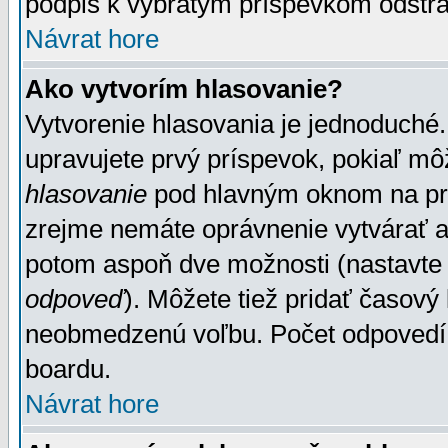
podpis k vybratým príspevkom odstrá
Návrat hore
Ako vytvorím hlasovanie?
Vytvorenie hlasovania je jednoduché.
upravujete prvý príspevok, pokiaľ môž
hlasovanie
pod hlavným oknom na prid
zrejme nemáte oprávnenie vytvárať an
potom aspoň dve možnosti (nastavte 
odpoveď
). Môžete tiež pridať časový
neobmedzenú voľbu. Počet odpovedí, 
boardu.
Návrat hore