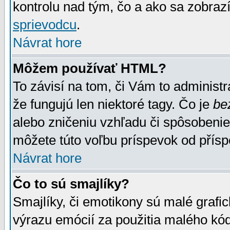
kontrolu nad tým, čo a ako sa zobrazí
sprievodcu
.
Návrat hore
Môžem používať HTML?
To závisí na tom, či Vám to administrá
že fungujú len niektoré tagy. Čo je
be
alebo zničeniu vzhľadu či spôsobeni
môžete túto voľbu príspevok od přís
Návrat hore
Čo to sú smajlíky?
Smajlíky, či emotikony sú malé grafic
výrazu emócií za použitia malého kód