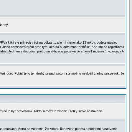
lásený.
a klikli ste pri registrácii na odkaz
... a je mi menej ako 13 rokov
, budete musieť
, alebo administrátorom pred tým, ako sa budete môcť prihlásiť. Keď ste sa registrovali,
e platná. Jednym z dôvodov, prečo sa aktivácia používa, je zmenšiť možnosť
nežiadúcich
Váš účet. Pokiaľ je to ten druhý prípad, potom ste možno nevložili žiadny príspevok. Je
emusí to byť pravidlom). Takto si môžete zmeniť všetky svoje nastavenia.
 nastaveniach. Berte na vedomie, že zmenu časového pásma a podobné nastavenia