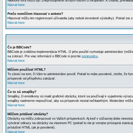
Niektoré fóra môžu byť zneprístupnené určitým ľuďom či skupinám. K čítaniu, prehliadani
Návrat hore
Prečo nemôžem hlasovať v ankete?
Hlasovať môžu len registrovaní užívatelia (aby neboli skreslené výsledky). Pokiaľ st
Návrat hore
Čo je BBCode?
BBCode je zvláštna implementácia HTML. O jeho použití rozhoduje administrátor (môžet
sa zobrazí. Pre viac informácií o BBCode si pozrite
sprievodcu
.
Návrat hore
Môžem používať HTML?
To závisí na tom, či Vám to administrátor povolí. Pokiaľ to máte povolené, zistíte, že fun
príspevok od příspěvku zakázať.
Návrat hore
Čo to sú smajlíky?
Smajlíky, či emotikony sú malé grafické obrázky, ktoré sa používají k vyjadreniu výra
smajlíky nadmerne nepoužívať, aby sa príspevok nestal nečitateľným. Moderátor môž
Návrat hore
Môžem pridávať obrázky?
Obrázky sa môžu zobrazovať vo Vašich príspevkoch. Aj keď v súčasnej dobe neexistuje
vytvárať odkazy na obrázky na vlastnom PC (pokiaľ to nie je verejne prístupná stani
príslušné HTML (ak je povolené).
Návrat hore