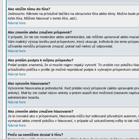
Ako vložím tému do fóra?
Jednoucho. Kliknete na príslušné tlačítko na obrazovke fóra alebo témy. Možno bude po
tohto fóra, Môžete hlasovať v tomto fóre, atd.
).
Návrat hore
Ako zmením alebo zmažem príspevok?
V prípade, že nie ste moderátor alebo administrátor, tak môžete upravovať alebo mazať
Vám malinký výstup textíku pod príspevkom, ktorý ukazuje, koľkokrát ste tento príspevo
užívatelia nemôžu príspevok zmazať, pokiaľ naň niekto už odpovedal.
Návrat hore
Ako pridám podpis k môjmu príspevku?
Pridať podpis znamená, že si musíte najprv nejaký vytvoriť. To urobíte cez položku
Nas
príslušného políčka v profile (je možné nepridávať podpis k vybratým príspevkom odstr
Návrat hore
Ako vytvorím hlasovanie?
Vytvorenie hlasovania je jednoduché. Keď pridáte nový príspevok (alebo upravujete prvý
ankety). Mali by ste zadať názov ankety a potom aspoň dve možnosti (nastavte napísa
administrátor boardu.
Návrat hore
Ako zmením alebo zmažem hlasovanie?
Je to rovnaké ako s príspevkami, hlasovania môžu byť editované pôvodným autorom, mod
vymazať alebo zmeniť položku v hlasovaní, v prípade už uskutočnenej voľby to tak môž
Návrat hore
Prečo sa nemôžem dostať k fóru?