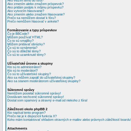
Ako vložím tému do fóra?
Ako zmením alebo zmažem príspevok?
Ako pridám podpis k môjmu príspevku?
Ako vytvorím hlasovanie?
Ako zmením alebo zmažem hlasovanie?
Prečo sa nemôžem dostať k fóru?
Prečo nemôžem hlasovať v ankete?
Formátovanie a typy príspevkov
Čo je BBCode?
Môžem používať HTML?
Čo to sú smajlíky?
Môžem pridávať obrázky?
Čo sú to oznámenia?
Čo sú to dôležité témy?
Čo sú to uzamknuté témy?
Užívateľské úrovne a skupiny
Kto sú to administrátori?
Kto sú to moderátori?
Čo sú to užívateťské skupiny?
Ako sa môžem zapojiť do užívateľskej skupiny?
Ako sa stanem moderátorom užívateľskej skupiny?
Súkromné správy
Nemôžem posielať súkromné správy!
Dostávam nechcené súkromné správy!
Dostal som spamový a otravný e-mail od niekoho z fóra!
Záležitosti okolo phpBB 2
Kto napísal tento program?
Prečo nie je k dispozícií funkcia X?
Koho mám kontaktovať ohľadom otravných e-mailov alebo právnych záležitostí boardu
Attachments