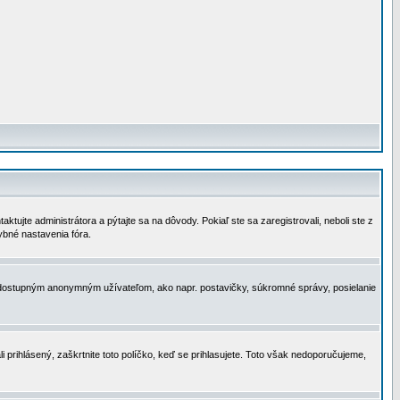
tujte administrátora a pýtajte sa na dôvody. Pokiaľ ste sa zaregistrovali, neboli ste z
ybné nastavenia fóra.
 nedostupným anonymným užívateľom, ako napr. postavičky, súkromné správy, posielanie
i prihlásený, zaškrtnite toto políčko, keď se prihlasujete. Toto však nedoporučujeme,