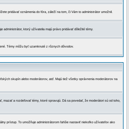
žete pridávať oznámenia do fóra, záleží na tom, či Vám to administrátor umožnil.
 administrátor, ktorý užívatelia majú právo pridávať dôležité témy.
čené. Témy môžu byť uzamknuté z rôznych dôvodov.
teľských skupín alebo moderátorov, atď. Majú tiež všetky oprávnenia moderátorov na
ť, mazať a rozdeľovať témy, ktoré spravujú. Dá sa povedať, že moderátori sú od toho,
lny prístup. To umožňuje administrátorom ľahšie nastaviť niekoľko užívateľov ako