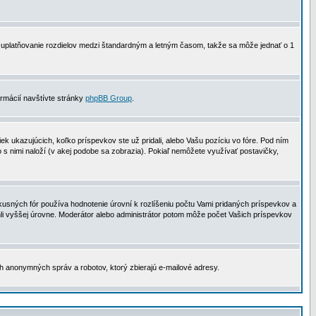
 na uplatňovanie rozdielov medzi štandardným a letným časom, takže sa môže jednať o 1
formácií navštívte stránky
phpBB Group
.
 ukazujúcich, koľko príspevkov ste už pridali, alebo Vašu pozíciu vo fóre. Pod ním
o s nimi naloží (v akej podobe sa zobrazia). Pokiaľ nemôžete využívať postavičky,
usných fór používa hodnotenie úrovní k rozlíšeniu počtu Vami pridaných príspevkov a
ahli vyššej úrovne. Moderátor alebo administrátor potom môže počet Vašich príspevkov
ch anonymných správ a robotov, ktorý zbierajú e-mailové adresy.