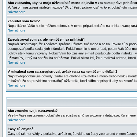
Ako zabránim, aby sa moje užívateľské meno objavilo v zozname práve prihlás
Vo Vašom nastavení nájdete možnosť
Skryť Vašu prítomnosť vo fóre
, pokiaľ túto mož
Návrat hore
Zabudol som heslo!
Nepanikárte! Vaše heslo môžeme obnovit. V tomto prípade stlačte na prihlasovacej strá
Návrat hore
Zaregistroval som sa, ale nemôžem sa prihlásiť!
Najskôr skontrolujte, že zadávate správne užívateľské meno a heslo. Pokiaľ sú v poria
postupovať podľa zaslaných inštrukcií. Pokiaľ toto nie je ten prípad, potom Váš účet mu
boli by ste k tomu vyzvaný. Pokiaľ Vám bol zaslaný e-mail, postupujte podľa inštrukcií
užívateľov, ktorý sa snažia iba obťažovať. Pokiaľ si ste istí, že e-mailová adresa, ktorú 
Návrat hore
V minulosti som sa zaregistroval, avšak teraz sa nemôžem prihlásiť!
Najpravdepodobnejšie dôvody: zadali ste chybné uživateľské meno alebo heslo (skontroluj
to bežné, že sa pravidelne odstraňujú užívatelia, ktorí ničím neprispeli, aby sa zmenši
Návrat hore
Ako zmením svoje nastavenia?
Všetky Vaše nastavenia (pokiaľ ste zaregistrovaný) sú uložené v databáze. Ku zmene s
Návrat hore
Časy sú chybné!
Časy sú takmer vždy v poriadku, avšak to, čo vidíte sú časy zobrazené v inom časo