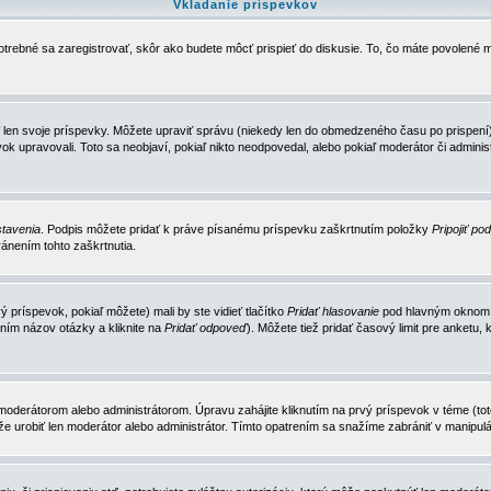
Vkladanie príspevkov
trebné sa zaregistrovať, skôr ako budete môcť prispieť do diskusie. To, čo máte povolené m
 len svoje príspevky. Môžete upraviť správu (niekedy len do obmedzeného času po prispení) 
k upravovali. Toto sa neobjaví, pokiaľ nikto neodpovedal, alebo pokiaľ moderátor či adminis
tavenia
. Podpis môžete pridať k práve písanému príspevku zaškrtnutím položky
Pripojiť po
ánením tohto zaškrtnutia.
 príspevok, pokiaľ môžete) mali by ste vidieť tlačítko
Pridať hlasovanie
pod hlavným oknom n
ním názov otázky a kliknite na
Pridať odpoveď
). Môžete tiež pridať časový limit pre anket
erátorom alebo administrátorom. Úpravu zahájite kliknutím na prvý príspevok v téme (toto 
e urobiť len moderátor alebo administrátor. Tímto opatrením sa snažíme zabrániť v manipulá