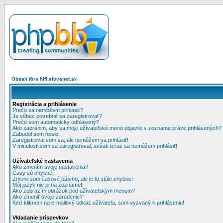
Obsah fóra hifi.slovanet.sk
Registrácia a prihlásenie
Prečo sa nemôžem prihlásiť?
Je vôbec potrebné sa zaregistrovať?
Prečo som automaticky odhlásený?
Ako zabránim, aby sa moje užívateľské meno objavilo v zozname práve prihlásených?
Zabudol som heslo!
Zaregistroval som sa, ale nemôžem sa prihlásiť!
V minulosti som sa zaregistroval, avšak teraz sa nemôžem prihlásiť!
Užívateľské nastavenia
Ako zmením svoje nastavenia?
Časy sú chybné!
Zmenil som časové pásmo, ale je to stále chybne!
Môj jazyk nie je na zozname!
Ako zobrazím obrázok pod užívateľským menom?
Ako zmeniť svoje zaradenie?
Keď kliknem na e-mailový odkaz užívateľa, som vyzvaný k prihláseniu!
Vkladanie príspevkov