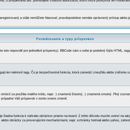
u, či prispievaniu atď. potrebujete zvláštnu autorizáciu, ktorú môže poskytnúť len moderátor 
e zaregistrovaný a stále nemôžete hlasovať, pravdepodobne nemáte oprávnený prístup alebo 
Formátovanie a typy príspevkov
e toto nepovoliť pre jednotlivé príspevky). BBCode sám o sebe je podobný štýlu HTML, tagy
gujú len niektoré tagy. Čo je
bezpečnostná
funkcia, ktorá zamedzí zneužitiu alebo zničeniu 
zu emócií za použitia malého kódu, napr. :) znamená šťastný, :( znamená smutný. Plný zozna
e prípadne Váš príspevok v tomto smere zmeniť.
 žiadna funkcia k nahratiu obrázkov priamo na board. Z tohto dôvodu musíte uviesť na taký
ca) alebo obrázky za preverujúcimi mechanizmami, napr. schránky hotmail alebo yahoo, zahe