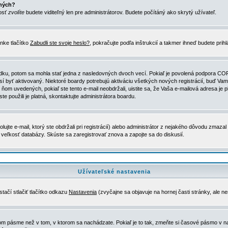
ených?
nosť
zvolíte
budete viditeľný len pre administrátorov. Budete počítáný ako skrytý užívateľ.
nke tlačítko
Zabudli ste svoje heslo?
, pokračujte podľa inštrukcií a takmer ihneď budete prih
dku, potom sa mohla stať jedna z nasledovných dvoch vecí. Pokiaľ je povolená podpora COPPA 
sí byť aktivovaný. Niektoré boardy potrebujú aktiváciu všetkých nových registrácií, buď Vami
 v ňom uvedených, pokiaľ ste tento e-mail neobdržali, uistite sa, že Vaša e-mailová adresa j
ste použili je platná, skontaktujte administrátora boardu.
te e-mail, ktorý ste obdržali pri registrácií) alebo administrátor z nejakého dôvodu zmazal 
la veľkosť databázy. Skúste sa zaregistrovať znova a zapojte sa do diskusií.
Užívateľské nastavenia
tačí stlačiť tlačítko odkazu
Nastavenia
(zvyčajne sa objavuje na hornej časti stránky, ale n
vom pásme než v tom, v ktorom sa nachádzate. Pokiaľ je to tak, zmeňte si časové pásmo v