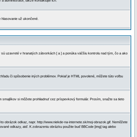
a administrátor, takže kontaktujte ich.
je hlasovanie už ukončené.
 sú uzavreté v hranatých zátvorkách [ a ] a ponúka väčšiu kontrolu nad tým, čo a ako
vzhľadu či spôsobenie iných problémov. Pokiaľ je HTML povolené, môžete túto voľbu
m smajlíkov si môžete prohliadnuť cez príspevkový formulár. Prosím, snažte sa tieto
to obrázok odkaz, napr. http://www.niekde-na-internete.sk/moj-obrazok.gif. Nemôžete
slované odkazy, atď. K zobrazeniu obrázku použite buď BBCode [img] tag alebo