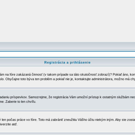
Registrácia a prihlásenie
ám na fóre zakázaná činnosť (v takom prípade sa táto skutočnosť zobrazí)? Pokiaľ áno, kontak
eslo. Obyčajne toto býva ten problém a pokiaľ nie je, kontaktujte administrátora, možno má ch
u vkladaniu príspevkov. Samozrejme, že registrácia Vám umožní prístup k ostatným službám
e. Zaberie to len chvíľu.
ý len počas práce vo fóre. Toto má zabrániť zneužitiu Vášho účtu niekým iným. Aby ste zostal
iverzite atď.