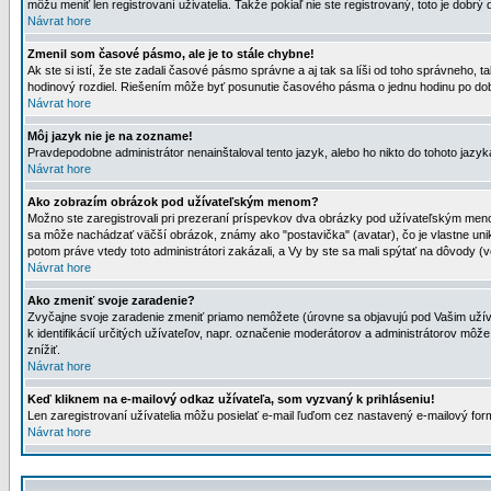
môžu meniť len registrovaní uživatelia. Takže pokiaľ nie ste registrovaný, toto je dobrý 
Návrat hore
Zmenil som časové pásmo, ale je to stále chybne!
Ak ste si istí, že ste zadali časové pásmo správne a aj tak sa líši od toho správneho
hodinový rozdiel. Riešením môže byť posunutie časového pásma o jednu hodinu po dob
Návrat hore
Môj jazyk nie je na zozname!
Pravdepodobne administrátor nenainštaloval tento jazyk, alebo ho nikto do tohoto jazyka 
Návrat hore
Ako zobrazím obrázok pod užívateľským menom?
Možno ste zaregistrovali pri prezeraní príspevkov dva obrázky pod užívateľským menom
sa môže nachádzať väčší obrázok, známy ako "postavička" (avatar), čo je vlastne uniká
potom práve vtedy toto administrátori zakázali, a Vy by ste sa mali spýtať na dôvody (v
Návrat hore
Ako zmeniť svoje zaradenie?
Zvyčajne svoje zaradenie zmeniť priamo nemôžete (úrovne sa objavujú pod Vašim užív
k identifikácií určitých užívateľov, napr. označenie moderátorov a administrátorov m
znížiť.
Návrat hore
Keď kliknem na e-mailový odkaz užívateľa, som vyzvaný k prihláseniu!
Len zaregistrovaní užívatelia môžu posielať e-mail ľuďom cez nastavený e-mailový form
Návrat hore