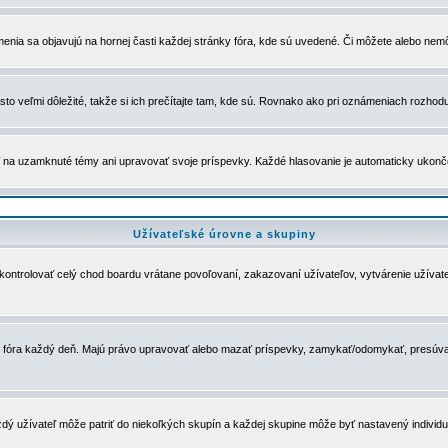
menia sa objavujú na hornej časti každej stránky fóra, kde sú uvedené. Či môžete alebo nemô
to veľmi dôležité, takže si ich prečítajte tam, kde sú. Rovnako ako pri oznámeniach rozhoduje
a uzamknuté témy ani upravovať svoje príspevky. Každé hlasovanie je automaticky ukon
Užívateľské úrovne a skupiny
u kontrolovať celý chod boardu vrátane povoľovaní, zakazovaní užívateľov, vytvárenie užíva
 chod fóra každý deň. Majú právo upravovať alebo mazať príspevky, zamykať/odomykať, presúva
dý užívateľ môže patriť do niekoľkých skupín a každej skupine môže byť nastavený individuá