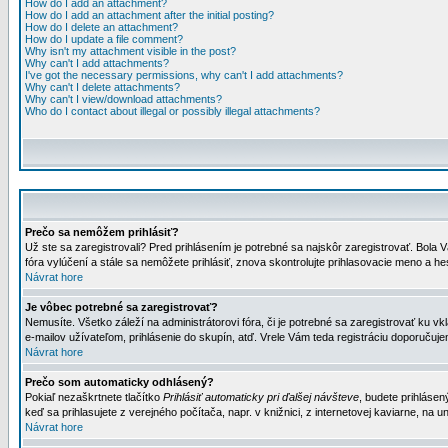
How do I add an attachment?
How do I add an attachment after the initial posting?
How do I delete an attachment?
How do I update a file comment?
Why isn't my attachment visible in the post?
Why can't I add attachments?
I've got the necessary permissions, why can't I add attachments?
Why can't I delete attachments?
Why can't I view/download attachments?
Who do I contact about illegal or possibly illegal attachments?
Prečo sa nemôžem prihlásiť?
Už ste sa zaregistrovali? Pred prihlásením je potrebné sa najskôr zaregistrovať. Bola V
fóra vylúčení a stále sa nemôžete prihlásiť, znova skontrolujte prihlasovacie meno a h
Návrat hore
Je vôbec potrebné sa zaregistrovať?
Nemusíte. Všetko záleží na administrátorovi fóra, či je potrebné sa zaregistrovať k
e-mailov užívateľom, prihlásenie do skupín, atď. Vrele Vám teda registráciu doporučujem
Návrat hore
Prečo som automaticky odhlásený?
Pokiaľ nezaškrtnete tlačítko
Prihlásiť automaticky pri ďalšej návšteve
, budete prihlásen
keď sa prihlasujete z verejného počítača, napr. v knižnici, z internetovej kaviarne, na un
Návrat hore