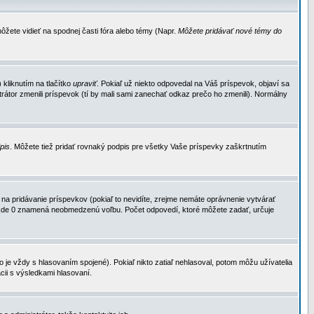
ôžete vidieť na spodnej časti fóra alebo témy (Napr.
Môžete pridávať nové témy do
kliknutím na tlačítko
upraviť
. Pokiaľ už niekto odpovedal na Váš príspevok, objaví sa
trátor zmenili príspevok (tí by mali sami zanechať odkaz prečo ho zmenili). Normálny
dpis
. Môžete tiež pridať rovnaký podpis pre všetky Vaše príspevky zaškrtnutím
a pridávanie príspevkov (pokiaľ to nevidíte, zrejme nemáte oprávnenie vytvárať
u, kde 0 znamená neobmedzenú voľbu. Počet odpovedí, ktoré môžete zadať, určuje
je vždy s hlasovaním spojené). Pokiaľ nikto zatiaľ nehlasoval, potom môžu užívatelia
cii s výsledkami hlasovaní.