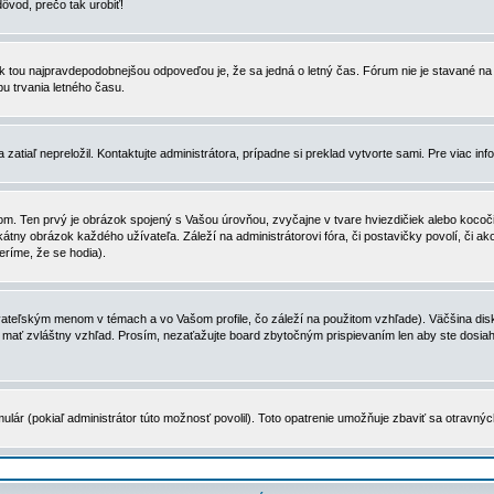
dôvod, prečo tak urobiť!
, tak tou najpravdepodobnejšou odpoveďou je, že sa jedná o letný čas. Fórum nie je stavané
u trvania letného času.
zatiaľ nepreložil. Kontaktujte administrátora, prípadne si preklad vytvorte sami. Pre viac in
. Ten prvý je obrázok spojený s Vašou úrovňou, zvyčajne v tvare hviezdičiek alebo kocočiek
tny obrázok každého užívateľa. Záleží na administrátorovi fóra, či postavičky povolí, či ak
eríme, že se hodia).
ateľským menom v témach a vo Vašom profile, čo záleží na použitom vzhľade). Väčšina disk
ôže mať zvláštny vzhľad. Prosím, nezaťažujte board zbytočným prispievaním len aby ste dosi
ulár (pokiaľ administrátor túto možnosť povolil). Toto opatrenie umožňuje zbaviť sa otravný