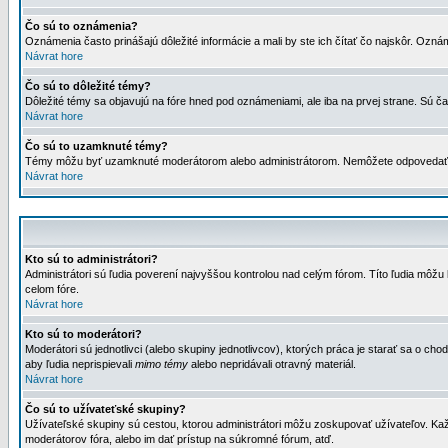
Čo sú to oznámenia?
Oznámenia často prinášajú dôležité informácie a mali by ste ich čítať čo najskôr. Ozná
Návrat hore
Čo sú to dôležité témy?
Dôležité témy sa objavujú na fóre hned pod oznámeniami, ale iba na prvej strane. Sú čas
Návrat hore
Čo sú to uzamknuté témy?
Témy môžu byť uzamknuté moderátorom alebo administrátorom. Nemôžete odpovedať n
Návrat hore
Kto sú to administrátori?
Administrátori sú ľudia poverení najvyššou kontrolou nad celým fórom. Títo ľudia môž
celom fóre.
Návrat hore
Kto sú to moderátori?
Moderátori sú jednotlivci (alebo skupiny jednotlivcov), ktorých práca je starať sa o
aby ľudia neprispievali
mimo témy
alebo nepridávali otravný materiál.
Návrat hore
Čo sú to užívateťské skupiny?
Užívateľské skupiny sú cestou, ktorou administrátori môžu zoskupovať užívateľov. Kaž
moderátorov fóra, alebo im dať prístup na súkromné fórum, atď.