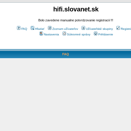
hifi.slovanet.sk
Bolo zavedene manualne potvrdzovanie registracii !!!
FAQ
Hľadať
Zoznam užívateľov
Užívateľské skupiny
Registr
Nastavenia
Súkromné správy
Prihlásenie
FAQ