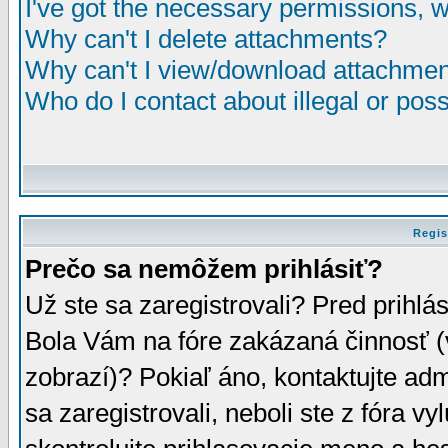
I've got the necessary permissions, 
Why can't I delete attachments?
Why can't I view/download attachme
Who do I contact about illegal or poss
Regis
Prečo sa nemôžem prihlásiť?
Už ste sa zaregistrovali? Pred prihlá
Bola Vám na fóre zakázaná činnosť (
zobrazí)? Pokiaľ áno, kontaktujte adm
sa zaregistrovali, neboli ste z fóra v