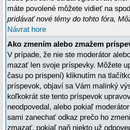
máte povolené môžete vidieť na spodn
pridávať nové témy do tohto fóra, Môž
Návrat hore
Ako zmením alebo zmažem príspe
V prípade, že nie ste moderátor aleb
mazať len svoje príspevky. Môžete u
času po prispení) kliknutím na tlačít
príspevok, objaví sa Vám malinký výs
koľkokrát ste tento príspevok upravova
neodpovedal, alebo pokiaľ moderátor č
sami zanechať odkaz prečo ho zmenil
zmazať, pokiaľ naň niekto už odpoved