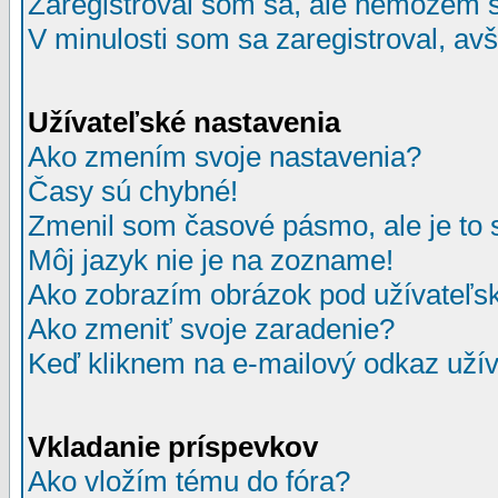
Zaregistroval som sa, ale nemôžem sa
V minulosti som sa zaregistroval, av
Užívateľské nastavenia
Ako zmením svoje nastavenia?
Časy sú chybné!
Zmenil som časové pásmo, ale je to 
Môj jazyk nie je na zozname!
Ako zobrazím obrázok pod užívate
Ako zmeniť svoje zaradenie?
Keď kliknem na e-mailový odkaz užív
Vkladanie príspevkov
Ako vložím tému do fóra?