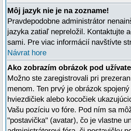
Môj jazyk nie je na zozname!
Pravdepodobne administrátor nenainšt
jazyka zatiaľ nepreložil. Kontaktujte 
sami. Pre viac informácií navštívte s
Návrat hore
Ako zobrazím obrázok pod užíva
Možno ste zaregistrovali pri prezera
menom. Ten prvý je obrázok spojený 
hviezdičiek alebo kocočiek ukazujúcic
Vašu pozíciu vo fóre. Pod ním sa m
"postavička" (avatar), čo je vlastne 
administrátorovi fóra, či postavičky p