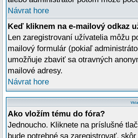
Návrat hore
Keď kliknem na e-mailový odkaz už
Len zaregistrovaní užívatelia môžu p
mailový formulár (pokiaľ administráto
umožňuje zbaviť sa otravných anonym
mailové adresy.
Návrat hore
Vkl
Ako vložím tému do fóra?
Jednoucho. Kliknete na príslušné tla
bude potrebné sa zaregistrovať, skôr 