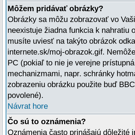
Môžem pridávať obrázky?
Obrázky sa môžu zobrazovať vo Vaši
neexistuje žiadna funkcia k nahratiu
musíte uviesť na takýto obrázok odka
internete.sk/moj-obrazok.gif. Nemôž
PC (pokiaľ to nie je verejne prístupn
mechanizmami, napr. schránky hotmai
zobrazeniu obrázku použite buď BBCo
povolené).
Návrat hore
Čo sú to oznámenia?
Oznámenia často prinášajú dôležité in