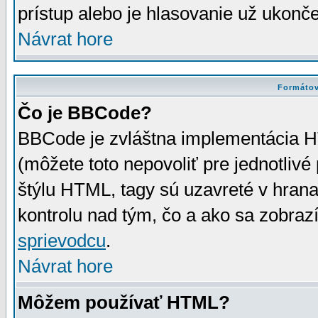
prístup alebo je hlasovanie už ukonč
Návrat hore
Formátov
Čo je BBCode?
BBCode je zvláštna implementácia HT
(môžete toto nepovoliť pre jednotli
štýlu HTML, tagy sú uzavreté v hrana
kontrolu nad tým, čo a ako sa zobrazí
sprievodcu
.
Návrat hore
Môžem používať HTML?