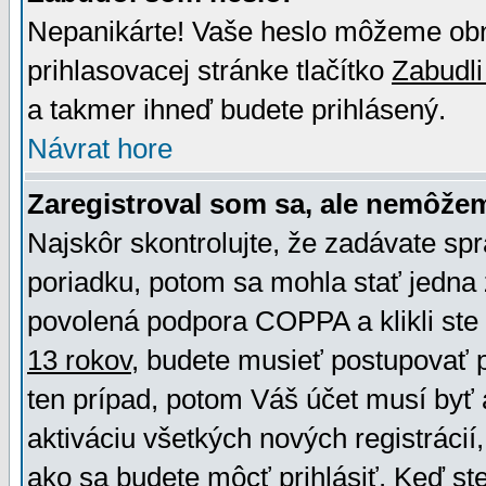
Nepanikárte! Vaše heslo môžeme obno
prihlasovacej stránke tlačítko
Zabudli
a takmer ihneď budete prihlásený.
Návrat hore
Zaregistroval som sa, ale nemôžem
Najskôr skontrolujte, že zadávate sp
poriadku, potom sa mohla stať jedna 
povolená podpora COPPA a klikli ste 
13 rokov
, budete musieť postupovať po
ten prípad, potom Váš účet musí byť 
aktiváciu všetkých nových registráci
ako sa budete môcť prihlásiť. Keď ste 