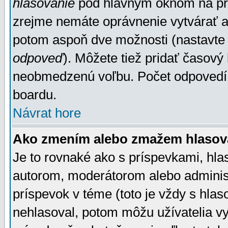
hlasovanie
pod hlavným oknom na prid
zrejme nemáte oprávnenie vytvárať an
potom aspoň dve možnosti (nastavte 
odpoveď
). Môžete tiež pridať časový
neobmedzenú voľbu. Počet odpovedí, 
boardu.
Návrat hore
Ako zmením alebo zmažem hlasov
Je to rovnaké ako s príspevkami, h
autorom, moderátorom alebo administ
príspevok v téme (toto je vždy s hlas
nehlasoval, potom môžu užívatelia v