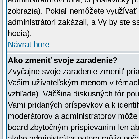
zobrazia). Pokiaľ nemôžete využívať 
administrátori zakázali, a Vy by ste 
hodia).
Návrat hore
Ako zmeniť svoje zaradenie?
Zvyčajne svoje zaradenie zmeniť pr
Vašim užívateľským menom v témach 
vzhľade). Väčšina diskusných fór pou
Vami pridaných príspevkov a k identif
moderátorov a administrátorov môže 
board zbytočným prispievaním len aby
alebo administrátor potom môže počet