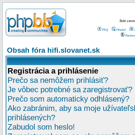
Bolo zaved
FAQ
Hľadať
Nastav
Obsah fóra hifi.slovanet.sk
Registrácia a prihlásenie
Prečo sa nemôžem prihlásiť?
Je vôbec potrebné sa zaregistrovať?
Prečo som automaticky odhlásený?
Ako zabránim, aby sa moje užívateľ
prihlásených?
Zabudol som heslo!