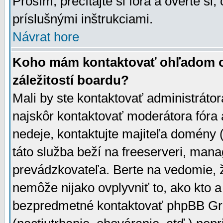
Prosím, prečítajte si fóra a overte si,
príslušnými inštrukciami.
Návrat hore
Koho mám kontaktovať ohľadom ot
záležitostí boardu?
Mali by ste kontaktovať administrátor
najskôr kontaktovať moderátora fóra a
nedeje, kontaktujte majiteľa domény 
táto služba beží na freeserveri, man
prevádzkovateľa. Berte na vedomie
nemôže nijako ovplyvniť to, ako kto 
bezpredmetné kontaktovať phpBB Grou