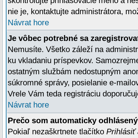
skontrolujte prihlasovacie meno a he
nie je, kontaktujte administrátora, 
Návrat hore
Je vôbec potrebné sa zaregistrova
Nemusíte. Všetko záleží na administrá
ku vkladaniu príspevkov. Samozrejme
ostatným službám nedostupným anon
súkromné správy, posielanie e-mailov
Vrele Vám teda registráciu doporučuj
Návrat hore
Prečo som automaticky odhlásen
Pokiaľ nezaškrtnete tlačítko
Prihlásiť