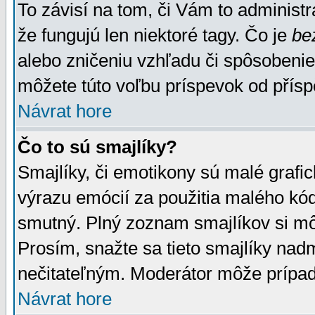
To závisí na tom, či Vám to administrá
že fungujú len niektoré tagy. Čo je
be
alebo zničeniu vzhľadu či spôsobeni
môžete túto voľbu príspevok od přís
Návrat hore
Čo to sú smajlíky?
Smajlíky, či emotikony sú malé grafic
výrazu emócií za použitia malého kód
smutný. Plný zoznam smajlíkov si mô
Prosím, snažte sa tieto smajlíky nad
nečitateľným. Moderátor môže prípa
Návrat hore