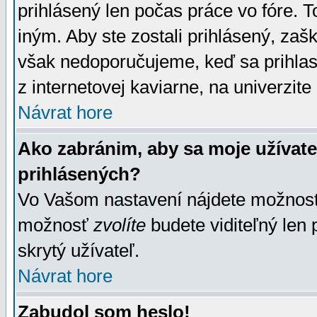
prihlásený len počas práce vo fóre. 
iným. Aby ste zostali prihlásený, zaškr
však nedoporučujeme, keď sa prihlasuj
z internetovej kaviarne, na univerzite 
Návrat hore
Ako zabránim, aby sa moje užívat
prihlásených?
Vo Vašom nastavení nájdete možno
možnosť
zvolíte
budete viditeľný len 
skrytý užívateľ.
Návrat hore
Zabudol som heslo!