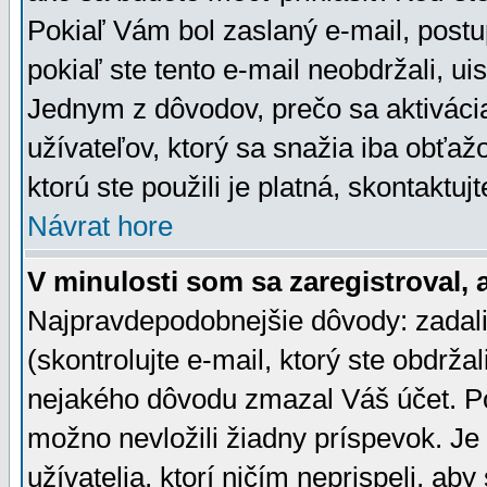
Pokiaľ Vám bol zaslaný e-mail, postu
pokiaľ ste tento e-mail neobdržali, ui
Jednym z dôvodov, prečo sa aktiváci
užívateľov, ktorý sa snažia iba obťažo
ktorú ste použili je platná, skontaktuj
Návrat hore
V minulosti som sa zaregistroval, 
Najpravdepodobnejšie dôvody: zadali
(skontrolujte e-mail, ktorý ste obdržali
nejakého dôvodu zmazal Váš účet. Pok
možno nevložili žiadny príspevok. Je 
užívatelia, ktorí ničím neprispeli, a