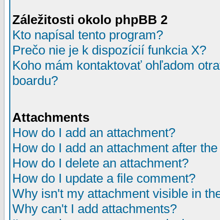
Záležitosti okolo phpBB 2
Kto napísal tento program?
Prečo nie je k dispozícií funkcia X?
Koho mám kontaktovať ohľadom otrav
boardu?
Attachments
How do I add an attachment?
How do I add an attachment after the i
How do I delete an attachment?
How do I update a file comment?
Why isn't my attachment visible in th
Why can't I add attachments?