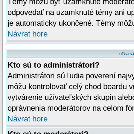
Témy môžu byť uzamknuté moderáto
odpovedať na uzamknuté témy ani up
je automaticky ukončené. Témy môžu
Návrat hore
Užívate
Kto sú to administrátori?
Administrátori sú ľudia poverení najv
môžu kontrolovať celý chod boardu v
vytvárenie užívateľských skupín aleb
oprávnenia moderátorov na celom fór
Návrat hore