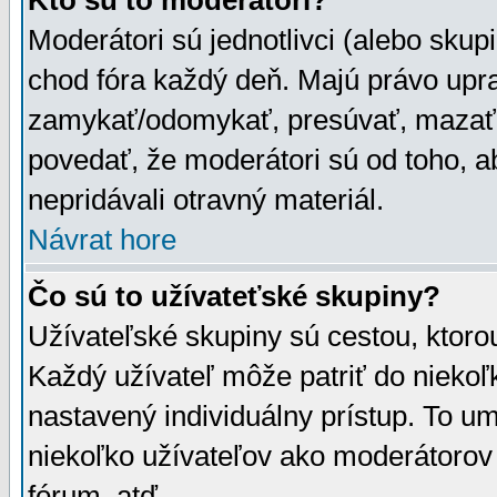
Kto sú to moderátori?
Moderátori sú jednotlivci (alebo skupi
chod fóra každý deň. Majú právo upr
zamykať/odomykať, presúvať, mazať a
povedať, že moderátori sú od toho, a
nepridávali otravný materiál.
Návrat hore
Čo sú to užívateťské skupiny?
Užívateľské skupiny sú cestou, ktoro
Každý užívateľ môže patriť do nieko
nastavený individuálny prístup. To u
niekoľko užívateľov ako moderátorov 
fórum, atď.