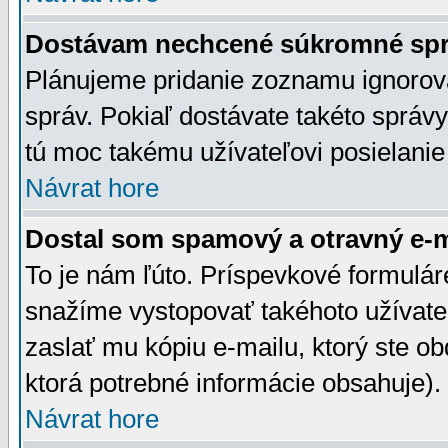
Dostávam nechcené súkromné spr
Plánujeme pridanie zoznamu ignorov
správ. Pokiaľ dostávate takéto správy
tú moc takému užívateľovi posielanie
Návrat hore
Dostal som spamový a otravný e-ma
To je nám ľúto. Príspevkové formulá
snažíme vystopovať takéhoto užívateľ
zaslať mu kópiu e-mailu, ktorý ste obdr
ktorá potrebné informácie obsahuje)
Návrat hore