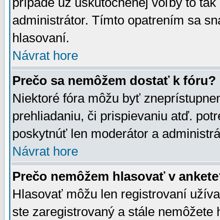
prípade už uskutočnenej voľby to tak
administrátor. Tímto opatrením sa sn
hlasovaní.
Návrat hore
Prečo sa nemôžem dostať k fóru?
Niektoré fóra môžu byť zneprístupnen
prehliadaniu, či prispievaniu atď. pot
poskytnúť len moderátor a administrát
Návrat hore
Prečo nemôžem hlasovať v ankete
Hlasovať môžu len registrovaní užívat
ste zaregistrovaný a stále nemôžet