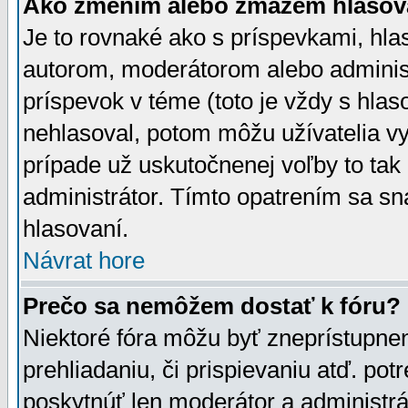
Ako zmením alebo zmažem hlasov
Je to rovnaké ako s príspevkami, h
autorom, moderátorom alebo administ
príspevok v téme (toto je vždy s hlas
nehlasoval, potom môžu užívatelia v
prípade už uskutočnenej voľby to tak
administrátor. Tímto opatrením sa sn
hlasovaní.
Návrat hore
Prečo sa nemôžem dostať k fóru?
Niektoré fóra môžu byť zneprístupnen
prehliadaniu, či prispievaniu atď. pot
poskytnúť len moderátor a administrát