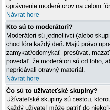
oprávnenia moderátorov na celom fór
Návrat hore
Kto sú to moderátori?
Moderátori sú jednotlivci (alebo skupi
chod fóra každý deň. Majú právo upr
zamykať/odomykať, presúvať, mazať a
povedať, že moderátori sú od toho, a
nepridávali otravný materiál.
Návrat hore
Čo sú to užívateťské skupiny?
Užívateľské skupiny sú cestou, ktoro
Každý užívateľ môže patriť do nieko