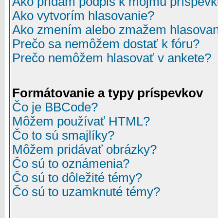
Ako pridám podpis k môjmu príspev
Ako vytvorím hlasovanie?
Ako zmením alebo zmažem hlasovan
Prečo sa nemôžem dostať k fóru?
Prečo nemôžem hlasovať v ankete?
Formátovanie a typy príspevkov
Čo je BBCode?
Môžem používať HTML?
Čo to sú smajlíky?
Môžem pridávať obrázky?
Čo sú to oznámenia?
Čo sú to dôležité témy?
Čo sú to uzamknuté témy?