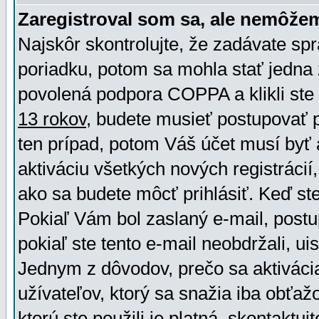
Zaregistroval som sa, ale nemôžem
Najskôr skontrolujte, že zadávate sp
poriadku, potom sa mohla stať jedna 
povolená podpora COPPA a klikli ste 
13 rokov
, budete musieť postupovať po
ten prípad, potom Váš účet musí byť 
aktiváciu všetkých nových registráci
ako sa budete môcť prihlásiť. Keď ste 
Pokiaľ Vám bol zaslaný e-mail, postu
pokiaľ ste tento e-mail neobdržali, ui
Jednym z dôvodov, prečo sa aktiváci
užívateľov, ktorý sa snažia iba obťažo
ktorú ste použili je platná, skontaktuj