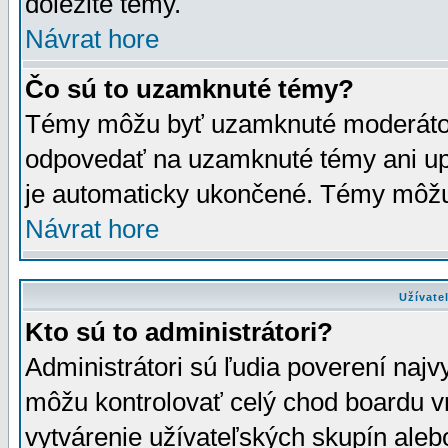
dôležité témy.
Návrat hore
Čo sú to uzamknuté témy?
Témy môžu byť uzamknuté moderáto
odpovedať na uzamknuté témy ani up
je automaticky ukončené. Témy môžu
Návrat hore
Užívate
Kto sú to administrátori?
Administrátori sú ľudia poverení najv
môžu kontrolovať celý chod boardu v
vytvárenie užívateľských skupín aleb