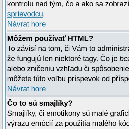
kontrolu nad tým, čo a ako sa zobrazí
sprievodcu
.
Návrat hore
Môžem používať HTML?
To závisí na tom, či Vám to administrá
že fungujú len niektoré tagy. Čo je
be
alebo zničeniu vzhľadu či spôsobeni
môžete túto voľbu príspevok od přís
Návrat hore
Čo to sú smajlíky?
Smajlíky, či emotikony sú malé grafic
výrazu emócií za použitia malého kód