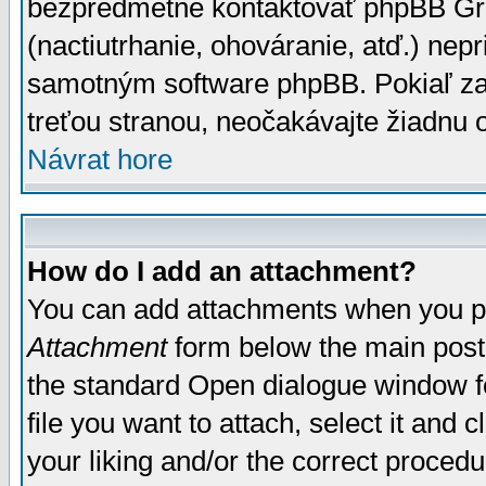
bezpredmetné kontaktovať phpBB Grou
(nactiutrhanie, ohováranie, atď.) ne
samotným software phpBB. Pokiaľ zaš
treťou stranou, neočakávajte žiadnu
Návrat hore
How do I add an attachment?
You can add attachments when you p
Attachment
form below the main post
the standard Open dialogue window fo
file you want to attach, select it and
your liking and/or the correct proced