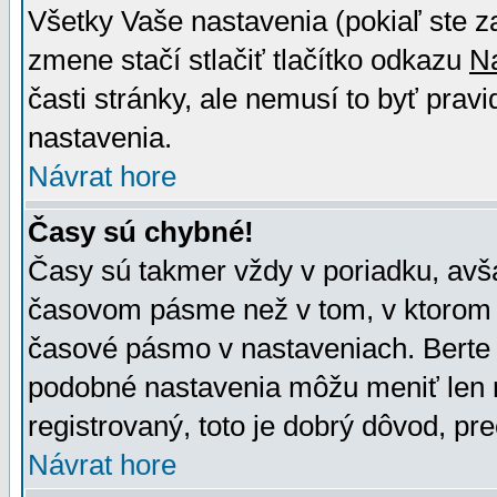
Všetky Vaše nastavenia (pokiaľ ste z
zmene stačí stlačiť tlačítko odkazu
N
časti stránky, ale nemusí to byť prav
nastavenia.
Návrat hore
Časy sú chybné!
Časy sú takmer vždy v poriadku, avša
časovom pásme než v tom, v ktorom s
časové pásmo v nastaveniach. Bert
podobné nastavenia môžu meniť len re
registrovaný, toto je dobrý dôvod, pre
Návrat hore