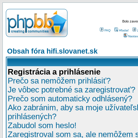
Bolo zaved
FAQ
Hľadať
Nastav
Obsah fóra hifi.slovanet.sk
Registrácia a prihlásenie
Prečo sa nemôžem prihlásiť?
Je vôbec potrebné sa zaregistrovať?
Prečo som automaticky odhlásený?
Ako zabránim, aby sa moje užívateľ
prihlásených?
Zabudol som heslo!
Zaregistroval som sa, ale nemôžem sa