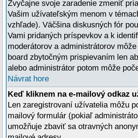
Zvyčajne svoje zaradenie zmeniť pr
Vašim užívateľským menom v témach 
vzhľade). Väčšina diskusných fór pou
Vami pridaných príspevkov a k identif
moderátorov a administrátorov môže 
board zbytočným prispievaním len aby
alebo administrátor potom môže počet
Návrat hore
Keď kliknem na e-mailový odkaz už
Len zaregistrovaní užívatelia môžu p
mailový formulár (pokiaľ administráto
umožňuje zbaviť sa otravných anonym
mailové adresy.