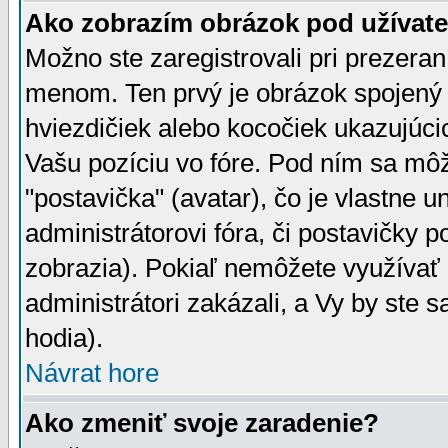
Ako zobrazím obrázok pod užíva
Možno ste zaregistrovali pri prezera
menom. Ten prvý je obrázok spojený 
hviezdičiek alebo kocočiek ukazujúcic
Vašu pozíciu vo fóre. Pod ním sa m
"postavička" (avatar), čo je vlastne 
administrátorovi fóra, či postavičky p
zobrazia). Pokiaľ nemôžete využívať 
administrátori zakázali, a Vy by ste 
hodia).
Návrat hore
Ako zmeniť svoje zaradenie?