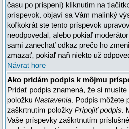
času po prispení) kliknutím na tlačít
príspevok, objaví sa Vám malinký výs
koľkokrát ste tento príspevok upravova
neodpovedal, alebo pokiaľ moderátor č
sami zanechať odkaz prečo ho zmenil
zmazať, pokiaľ naň niekto už odpoved
Návrat hore
Ako pridám podpis k môjmu prísp
Pridať podpis znamená, že si musíte n
položku
Nastavenia
. Podpis môžete 
zaškrtnutím položky
Pripojiť podpis
. 
Vaše príspevky zaškrtnutím príslušné