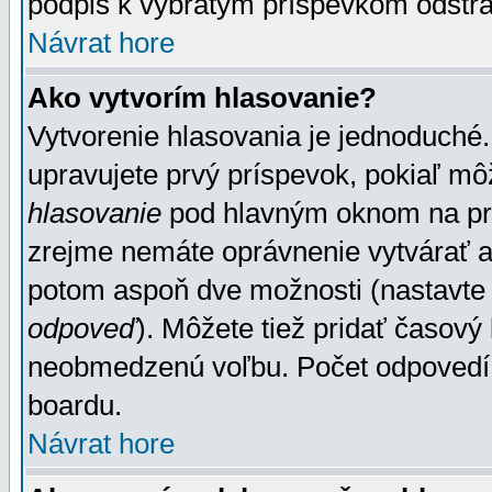
podpis k vybratým príspevkom odstrá
Návrat hore
Ako vytvorím hlasovanie?
Vytvorenie hlasovania je jednoduché.
upravujete prvý príspevok, pokiaľ môž
hlasovanie
pod hlavným oknom na prid
zrejme nemáte oprávnenie vytvárať an
potom aspoň dve možnosti (nastavte 
odpoveď
). Môžete tiež pridať časový
neobmedzenú voľbu. Počet odpovedí, 
boardu.
Návrat hore