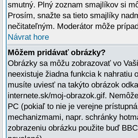
smutný. Plný zoznam smajlíkov si mô
Prosím, snažte sa tieto smajlíky nad
nečitateľným. Moderátor môže prípa
Návrat hore
Môžem pridávať obrázky?
Obrázky sa môžu zobrazovať vo Vaši
neexistuje žiadna funkcia k nahratiu
musíte uviesť na takýto obrázok odka
internete.sk/moj-obrazok.gif. Nemôž
PC (pokiaľ to nie je verejne prístupn
mechanizmami, napr. schránky hotmai
zobrazeniu obrázku použite buď BBCo