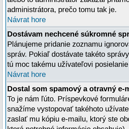
administrátora, prečo tomu tak je.
Návrat hore
Dostávam nechcené súkromné spr
Plánujeme pridanie zoznamu ignorov
správ. Pokiaľ dostávate takéto správy
tú moc takému užívateľovi posielanie
Návrat hore
Dostal som spamový a otravný e-ma
To je nám ľúto. Príspevkové formulá
snažíme vystopovať takéhoto užívateľ
zaslať mu kópiu e-mailu, ktorý ste obdr