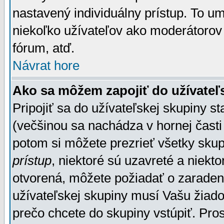
nastavený individuálny prístup. To u
niekoľko užívateľov ako moderátorov 
fórum, atď.
Návrat hore
Ako sa môžem zapojiť do užívateľ
Pripojiť sa do užívateľskej skupiny s
(večšinou sa nachádza v hornej časti 
potom si môžete prezrieť všetky sku
prístup
, niektoré sú uzavreté a niekt
otvorená, môžete požiadať o zaradeni
užívateľskej skupiny musí Vašu žiado
prečo chcete do skupiny vstúpiť. Pro