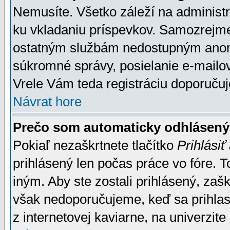
Nemusíte. Všetko záleží na administrá
ku vkladaniu príspevkov. Samozrejme
ostatným službám nedostupným anon
súkromné správy, posielanie e-mailov
Vrele Vám teda registráciu doporučuj
Návrat hore
Prečo som automaticky odhlásen
Pokiaľ nezaškrtnete tlačítko
Prihlásiť
prihlásený len počas práce vo fóre. 
iným. Aby ste zostali prihlásený, zaškr
však nedoporučujeme, keď sa prihlasuj
z internetovej kaviarne, na univerzite 