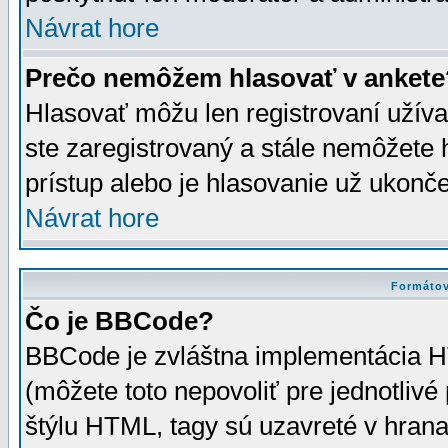
Návrat hore
Prečo nemôžem hlasovať v ankete
Hlasovať môžu len registrovaní užívat
ste zaregistrovaný a stále nemôžet
prístup alebo je hlasovanie už ukonč
Návrat hore
Formátov
Čo je BBCode?
BBCode je zvláštna implementácia HT
(môžete toto nepovoliť pre jednotli
štýlu HTML, tagy sú uzavreté v hrana