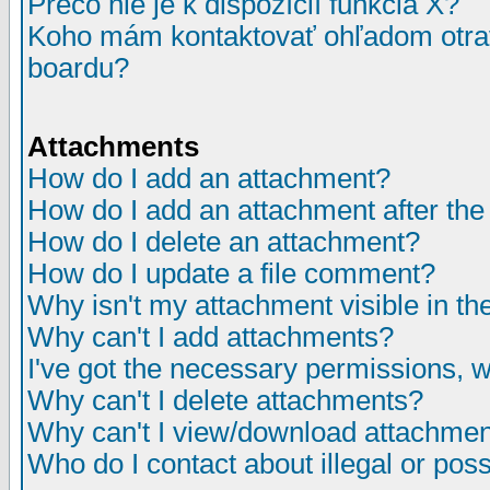
Prečo nie je k dispozícií funkcia X?
Koho mám kontaktovať ohľadom otrav
boardu?
Attachments
How do I add an attachment?
How do I add an attachment after the i
How do I delete an attachment?
How do I update a file comment?
Why isn't my attachment visible in th
Why can't I add attachments?
I've got the necessary permissions, 
Why can't I delete attachments?
Why can't I view/download attachme
Who do I contact about illegal or poss