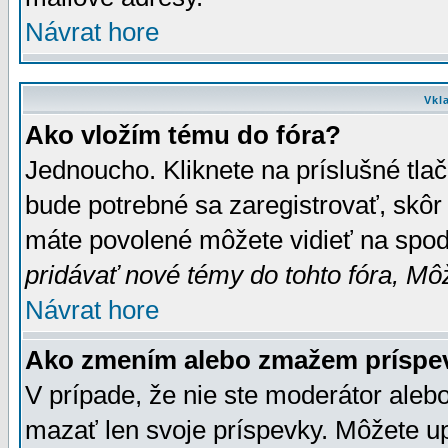
Návrat hore
Vkl
Ako vložím tému do fóra?
Jednoucho. Kliknete na príslušné tla
bude potrebné sa zaregistrovať, skôr 
máte povolené môžete vidieť na spodn
pridávať nové témy do tohto fóra, Môž
Návrat hore
Ako zmením alebo zmažem príspe
V prípade, že nie ste moderátor aleb
mazať len svoje príspevky. Môžete u