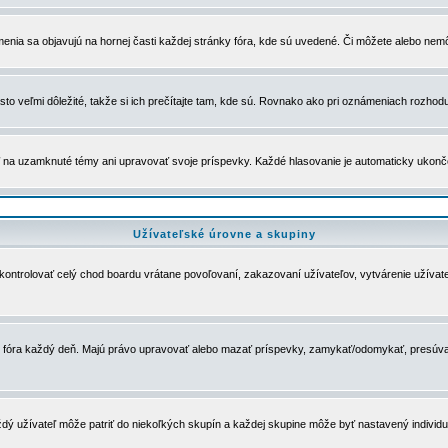
menia sa objavujú na hornej časti každej stránky fóra, kde sú uvedené. Či môžete alebo nemô
to veľmi dôležité, takže si ich prečítajte tam, kde sú. Rovnako ako pri oznámeniach rozhoduje
a uzamknuté témy ani upravovať svoje príspevky. Každé hlasovanie je automaticky ukon
Užívateľské úrovne a skupiny
u kontrolovať celý chod boardu vrátane povoľovaní, zakazovaní užívateľov, vytvárenie užíva
 chod fóra každý deň. Majú právo upravovať alebo mazať príspevky, zamykať/odomykať, presúva
dý užívateľ môže patriť do niekoľkých skupín a každej skupine môže byť nastavený individuá