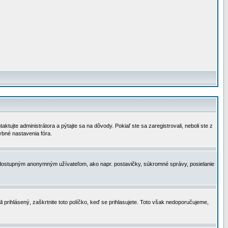
tujte administrátora a pýtajte sa na dôvody. Pokiaľ ste sa zaregistrovali, neboli ste z
ybné nastavenia fóra.
 nedostupným anonymným užívateľom, ako napr. postavičky, súkromné správy, posielanie
i prihlásený, zaškrtnite toto políčko, keď se prihlasujete. Toto však nedoporučujeme,