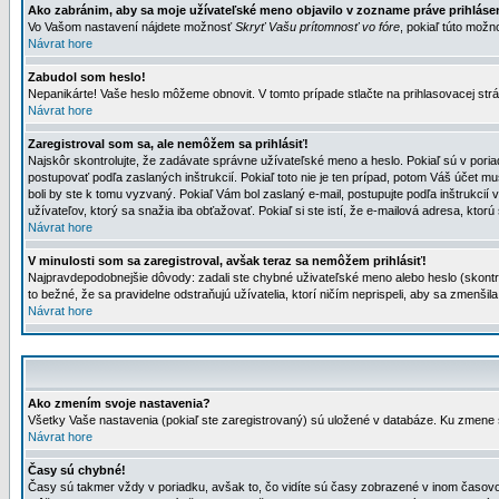
Ako zabránim, aby sa moje užívateľské meno objavilo v zozname práve prihlás
Vo Vašom nastavení nájdete možnosť
Skryť Vašu prítomnosť vo fóre
, pokiaľ túto mož
Návrat hore
Zabudol som heslo!
Nepanikárte! Vaše heslo môžeme obnovit. V tomto prípade stlačte na prihlasovacej strá
Návrat hore
Zaregistroval som sa, ale nemôžem sa prihlásiť!
Najskôr skontrolujte, že zadávate správne užívateľské meno a heslo. Pokiaľ sú v poria
postupovať podľa zaslaných inštrukcií. Pokiaľ toto nie je ten prípad, potom Váš účet mu
boli by ste k tomu vyzvaný. Pokiaľ Vám bol zaslaný e-mail, postupujte podľa inštrukcií
užívateľov, ktorý sa snažia iba obťažovať. Pokiaľ si ste istí, že e-mailová adresa, ktorú 
Návrat hore
V minulosti som sa zaregistroval, avšak teraz sa nemôžem prihlásiť!
Najpravdepodobnejšie dôvody: zadali ste chybné uživateľské meno alebo heslo (skontroluj
to bežné, že sa pravidelne odstraňujú užívatelia, ktorí ničím neprispeli, aby sa zmenši
Návrat hore
Ako zmením svoje nastavenia?
Všetky Vaše nastavenia (pokiaľ ste zaregistrovaný) sú uložené v databáze. Ku zmene s
Návrat hore
Časy sú chybné!
Časy sú takmer vždy v poriadku, avšak to, čo vidíte sú časy zobrazené v inom časo