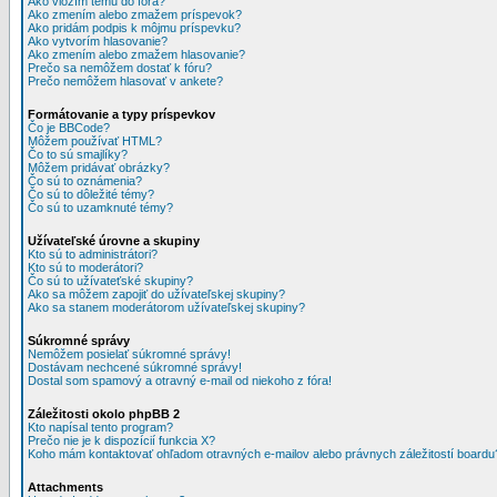
Ako vložím tému do fóra?
Ako zmením alebo zmažem príspevok?
Ako pridám podpis k môjmu príspevku?
Ako vytvorím hlasovanie?
Ako zmením alebo zmažem hlasovanie?
Prečo sa nemôžem dostať k fóru?
Prečo nemôžem hlasovať v ankete?
Formátovanie a typy príspevkov
Čo je BBCode?
Môžem používať HTML?
Čo to sú smajlíky?
Môžem pridávať obrázky?
Čo sú to oznámenia?
Čo sú to dôležité témy?
Čo sú to uzamknuté témy?
Užívateľské úrovne a skupiny
Kto sú to administrátori?
Kto sú to moderátori?
Čo sú to užívateťské skupiny?
Ako sa môžem zapojiť do užívateľskej skupiny?
Ako sa stanem moderátorom užívateľskej skupiny?
Súkromné správy
Nemôžem posielať súkromné správy!
Dostávam nechcené súkromné správy!
Dostal som spamový a otravný e-mail od niekoho z fóra!
Záležitosti okolo phpBB 2
Kto napísal tento program?
Prečo nie je k dispozícií funkcia X?
Koho mám kontaktovať ohľadom otravných e-mailov alebo právnych záležitostí boardu
Attachments