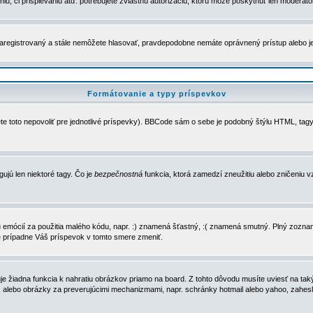
u, či prispievaniu atď. potrebujete zvláštnu autorizáciu, ktorú môže poskytnúť len moderátor 
e zaregistrovaný a stále nemôžete hlasovať, pravdepodobne nemáte oprávnený prístup alebo 
Formátovanie a typy príspevkov
e toto nepovoliť pre jednotlivé príspevky). BBCode sám o sebe je podobný štýlu HTML, tagy
gujú len niektoré tagy. Čo je
bezpečnostná
funkcia, ktorá zamedzí zneužitiu alebo zničeniu 
zu emócií za použitia malého kódu, napr. :) znamená šťastný, :( znamená smutný. Plný zozna
e prípadne Váš príspevok v tomto smere zmeniť.
 žiadna funkcia k nahratiu obrázkov priamo na board. Z tohto dôvodu musíte uviesť na taký
ca) alebo obrázky za preverujúcimi mechanizmami, napr. schránky hotmail alebo yahoo, zahe