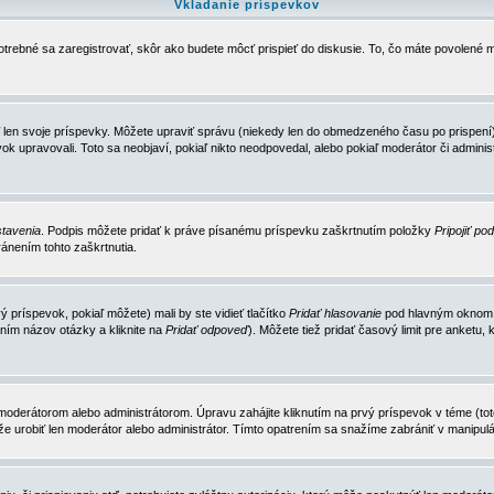
Vkladanie príspevkov
trebné sa zaregistrovať, skôr ako budete môcť prispieť do diskusie. To, čo máte povolené m
 len svoje príspevky. Môžete upraviť správu (niekedy len do obmedzeného času po prispení) 
k upravovali. Toto sa neobjaví, pokiaľ nikto neodpovedal, alebo pokiaľ moderátor či adminis
tavenia
. Podpis môžete pridať k práve písanému príspevku zaškrtnutím položky
Pripojiť po
ánením tohto zaškrtnutia.
 príspevok, pokiaľ môžete) mali by ste vidieť tlačítko
Pridať hlasovanie
pod hlavným oknom n
ním názov otázky a kliknite na
Pridať odpoveď
). Môžete tiež pridať časový limit pre anket
erátorom alebo administrátorom. Úpravu zahájite kliknutím na prvý príspevok v téme (toto 
e urobiť len moderátor alebo administrátor. Tímto opatrením sa snažíme zabrániť v manipulá