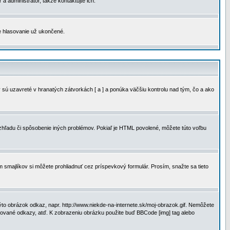
a administrátor, takže kontaktujte ich.
je hlasovanie už ukončené.
 sú uzavreté v hranatých zátvorkách [ a ] a ponúka väčšiu kontrolu nad tým, čo a ako
vzhľadu či spôsobenie iných problémov. Pokiaľ je HTML povolené, môžete túto voľbu
m smajlíkov si môžete prohliadnuť cez príspevkový formulár. Prosím, snažte sa tieto
to obrázok odkaz, napr. http://www.niekde-na-internete.sk/moj-obrazok.gif. Nemôžete
slované odkazy, atď. K zobrazeniu obrázku použite buď BBCode [img] tag alebo