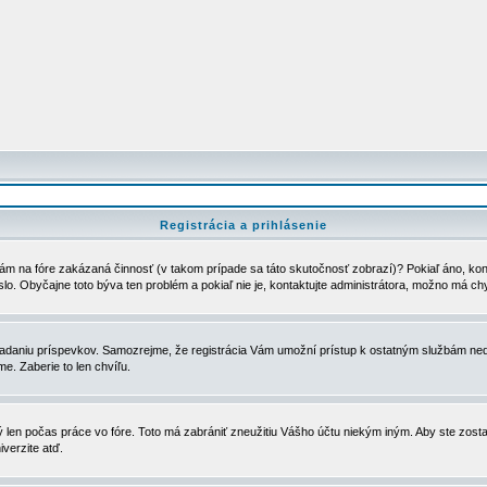
Registrácia a prihlásenie
ám na fóre zakázaná činnosť (v takom prípade sa táto skutočnosť zobrazí)? Pokiaľ áno, kontak
eslo. Obyčajne toto býva ten problém a pokiaľ nie je, kontaktujte administrátora, možno má ch
u vkladaniu príspevkov. Samozrejme, že registrácia Vám umožní prístup k ostatným službám
e. Zaberie to len chvíľu.
ý len počas práce vo fóre. Toto má zabrániť zneužitiu Vášho účtu niekým iným. Aby ste zostal
iverzite atď.