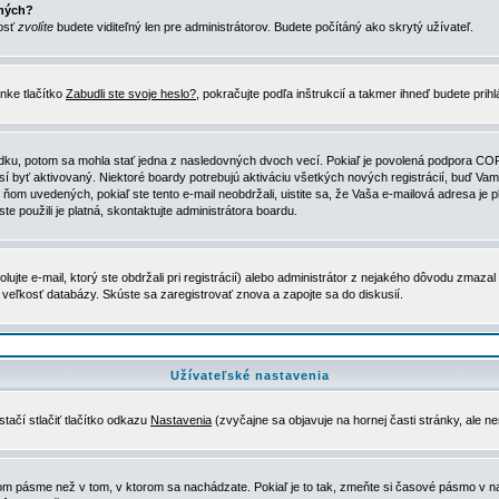
ených?
nosť
zvolíte
budete viditeľný len pre administrátorov. Budete počítáný ako skrytý užívateľ.
nke tlačítko
Zabudli ste svoje heslo?
, pokračujte podľa inštrukcií a takmer ihneď budete prih
dku, potom sa mohla stať jedna z nasledovných dvoch vecí. Pokiaľ je povolená podpora COPPA 
sí byť aktivovaný. Niektoré boardy potrebujú aktiváciu všetkých nových registrácií, buď Vami
 v ňom uvedených, pokiaľ ste tento e-mail neobdržali, uistite sa, že Vaša e-mailová adresa j
ste použili je platná, skontaktujte administrátora boardu.
te e-mail, ktorý ste obdržali pri registrácií) alebo administrátor z nejakého dôvodu zmazal 
la veľkosť databázy. Skúste sa zaregistrovať znova a zapojte sa do diskusií.
Užívateľské nastavenia
tačí stlačiť tlačítko odkazu
Nastavenia
(zvyčajne sa objavuje na hornej časti stránky, ale n
vom pásme než v tom, v ktorom sa nachádzate. Pokiaľ je to tak, zmeňte si časové pásmo v