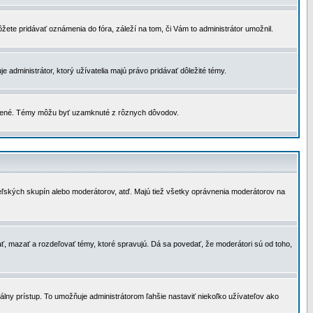
žete pridávať oznámenia do fóra, záleží na tom, či Vám to administrátor umožnil.
 administrátor, ktorý užívatelia majú právo pridávať dôležité témy.
čené. Témy môžu byť uzamknuté z rôznych dôvodov.
teľských skupín alebo moderátorov, atď. Majú tiež všetky oprávnenia moderátorov na
ť, mazať a rozdeľovať témy, ktoré spravujú. Dá sa povedať, že moderátori sú od toho,
lny prístup. To umožňuje administrátorom ľahšie nastaviť niekoľko užívateľov ako