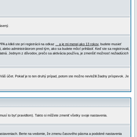
lásený.
a klikli ste pri registrácii na odkaz
... a je mi menej ako 13 rokov
, budete musieť
, alebo administrátorom pred tým, ako sa budete môcť prihlásiť. Keď ste sa registrovali,
e platná. Jednym z dôvodov, prečo sa aktivácia používa, je zmenšiť možnosť
nežiadúcich
Váš účet. Pokiaľ je to ten druhý prípad, potom ste možno nevložili žiadny príspevok. Je
emusí to byť pravidlom). Takto si môžete zmeniť všetky svoje nastavenia.
 nastaveniach. Berte na vedomie, že zmenu časového pásma a podobné nastavenia