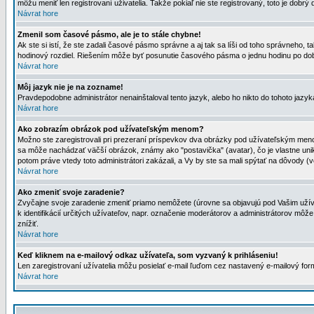
môžu meniť len registrovaní uživatelia. Takže pokiaľ nie ste registrovaný, toto je dobrý 
Návrat hore
Zmenil som časové pásmo, ale je to stále chybne!
Ak ste si istí, že ste zadali časové pásmo správne a aj tak sa líši od toho správneho
hodinový rozdiel. Riešením môže byť posunutie časového pásma o jednu hodinu po dob
Návrat hore
Môj jazyk nie je na zozname!
Pravdepodobne administrátor nenainštaloval tento jazyk, alebo ho nikto do tohoto jazyka 
Návrat hore
Ako zobrazím obrázok pod užívateľským menom?
Možno ste zaregistrovali pri prezeraní príspevkov dva obrázky pod užívateľským menom
sa môže nachádzať väčší obrázok, známy ako "postavička" (avatar), čo je vlastne uniká
potom práve vtedy toto administrátori zakázali, a Vy by ste sa mali spýtať na dôvody (v
Návrat hore
Ako zmeniť svoje zaradenie?
Zvyčajne svoje zaradenie zmeniť priamo nemôžete (úrovne sa objavujú pod Vašim užív
k identifikácií určitých užívateľov, napr. označenie moderátorov a administrátorov m
znížiť.
Návrat hore
Keď kliknem na e-mailový odkaz užívateľa, som vyzvaný k prihláseniu!
Len zaregistrovaní užívatelia môžu posielať e-mail ľuďom cez nastavený e-mailový form
Návrat hore