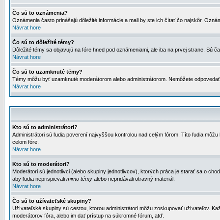
Čo sú to oznámenia?
Oznámenia často prinášajú dôležité informácie a mali by ste ich čítať čo najskôr. Ozná
Návrat hore
Čo sú to dôležité témy?
Dôležité témy sa objavujú na fóre hned pod oznámeniami, ale iba na prvej strane. Sú čas
Návrat hore
Čo sú to uzamknuté témy?
Témy môžu byť uzamknuté moderátorom alebo administrátorom. Nemôžete odpovedať n
Návrat hore
Kto sú to administrátori?
Administrátori sú ľudia poverení najvyššou kontrolou nad celým fórom. Títo ľudia môž
celom fóre.
Návrat hore
Kto sú to moderátori?
Moderátori sú jednotlivci (alebo skupiny jednotlivcov), ktorých práca je starať sa o
aby ľudia neprispievali
mimo témy
alebo nepridávali otravný materiál.
Návrat hore
Čo sú to užívateťské skupiny?
Užívateľské skupiny sú cestou, ktorou administrátori môžu zoskupovať užívateľov. Kaž
moderátorov fóra, alebo im dať prístup na súkromné fórum, atď.