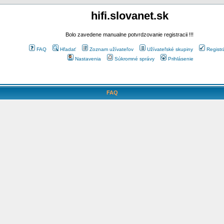
hifi.slovanet.sk
Bolo zavedene manualne potvrdzovanie registracii !!!
FAQ
Hľadať
Zoznam užívateľov
Užívateľské skupiny
Registr
Nastavenia
Súkromné správy
Prihlásenie
FAQ