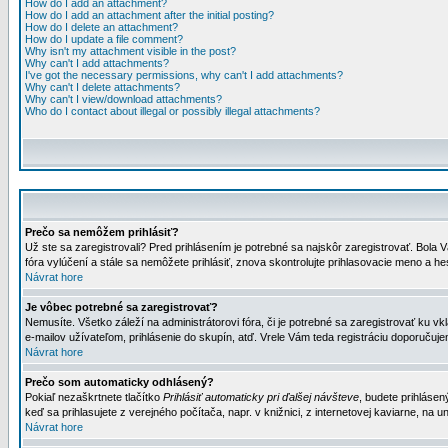
How do I add an attachment?
How do I add an attachment after the initial posting?
How do I delete an attachment?
How do I update a file comment?
Why isn't my attachment visible in the post?
Why can't I add attachments?
I've got the necessary permissions, why can't I add attachments?
Why can't I delete attachments?
Why can't I view/download attachments?
Who do I contact about illegal or possibly illegal attachments?
Prečo sa nemôžem prihlásiť?
Už ste sa zaregistrovali? Pred prihlásením je potrebné sa najskôr zaregistrovať. Bola V
fóra vylúčení a stále sa nemôžete prihlásiť, znova skontrolujte prihlasovacie meno a h
Návrat hore
Je vôbec potrebné sa zaregistrovať?
Nemusíte. Všetko záleží na administrátorovi fóra, či je potrebné sa zaregistrovať k
e-mailov užívateľom, prihlásenie do skupín, atď. Vrele Vám teda registráciu doporučujem
Návrat hore
Prečo som automaticky odhlásený?
Pokiaľ nezaškrtnete tlačítko
Prihlásiť automaticky pri ďalšej návšteve
, budete prihlásen
keď sa prihlasujete z verejného počítača, napr. v knižnici, z internetovej kaviarne, na un
Návrat hore