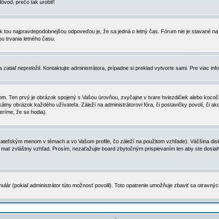
dôvod, prečo tak urobiť!
, tak tou najpravdepodobnejšou odpoveďou je, že sa jedná o letný čas. Fórum nie je stavané
u trvania letného času.
zatiaľ nepreložil. Kontaktujte administrátora, prípadne si preklad vytvorte sami. Pre viac in
. Ten prvý je obrázok spojený s Vašou úrovňou, zvyčajne v tvare hviezdičiek alebo kocočiek
tny obrázok každého užívateľa. Záleží na administrátorovi fóra, či postavičky povolí, či ak
eríme, že se hodia).
ateľským menom v témach a vo Vašom profile, čo záleží na použitom vzhľade). Väčšina disk
ôže mať zvláštny vzhľad. Prosím, nezaťažujte board zbytočným prispievaním len aby ste dosi
ulár (pokiaľ administrátor túto možnosť povolil). Toto opatrenie umožňuje zbaviť sa otravný