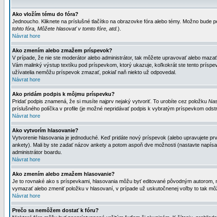
Ako vložím tému do fóra?
Jednoucho. Kliknete na príslušné tlačítko na obrazovke fóra alebo témy. Možno bude po
tohto fóra, Môžete hlasovať v tomto fóre, atd.
).
Návrat hore
Ako zmením alebo zmažem príspevok?
V prípade, že nie ste moderátor alebo administrátor, tak môžete upravovať alebo mazať
Vám malinký výstup textíku pod príspevkom, ktorý ukazuje, koľkokrát ste tento príspevo
užívatelia nemôžu príspevok zmazať, pokiaľ naň niekto už odpovedal.
Návrat hore
Ako pridám podpis k môjmu príspevku?
Pridať podpis znamená, že si musíte najprv nejaký vytvoriť. To urobíte cez položku
Nas
príslušného políčka v profile (je možné nepridávať podpis k vybratým príspevkom odstr
Návrat hore
Ako vytvorím hlasovanie?
Vytvorenie hlasovania je jednoduché. Keď pridáte nový príspevok (alebo upravujete prvý
ankety). Mali by ste zadať názov ankety a potom aspoň dve možnosti (nastavte napísa
administrátor boardu.
Návrat hore
Ako zmením alebo zmažem hlasovanie?
Je to rovnaké ako s príspevkami, hlasovania môžu byť editované pôvodným autorom, mod
vymazať alebo zmeniť položku v hlasovaní, v prípade už uskutočnenej voľby to tak môž
Návrat hore
Prečo sa nemôžem dostať k fóru?