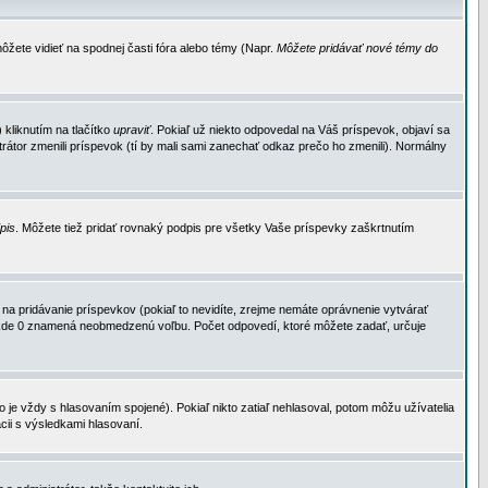
ôžete vidieť na spodnej časti fóra alebo témy (Napr.
Môžete pridávať nové témy do
kliknutím na tlačítko
upraviť
. Pokiaľ už niekto odpovedal na Váš príspevok, objaví sa
trátor zmenili príspevok (tí by mali sami zanechať odkaz prečo ho zmenili). Normálny
dpis
. Môžete tiež pridať rovnaký podpis pre všetky Vaše príspevky zaškrtnutím
a pridávanie príspevkov (pokiaľ to nevidíte, zrejme nemáte oprávnenie vytvárať
u, kde 0 znamená neobmedzenú voľbu. Počet odpovedí, ktoré môžete zadať, určuje
je vždy s hlasovaním spojené). Pokiaľ nikto zatiaľ nehlasoval, potom môžu užívatelia
cii s výsledkami hlasovaní.