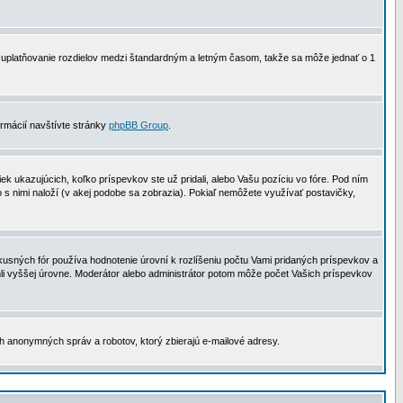
 na uplatňovanie rozdielov medzi štandardným a letným časom, takže sa môže jednať o 1
formácií navštívte stránky
phpBB Group
.
 ukazujúcich, koľko príspevkov ste už pridali, alebo Vašu pozíciu vo fóre. Pod ním
o s nimi naloží (v akej podobe sa zobrazia). Pokiaľ nemôžete využívať postavičky,
usných fór používa hodnotenie úrovní k rozlíšeniu počtu Vami pridaných príspevkov a
ahli vyššej úrovne. Moderátor alebo administrátor potom môže počet Vašich príspevkov
ch anonymných správ a robotov, ktorý zbierajú e-mailové adresy.