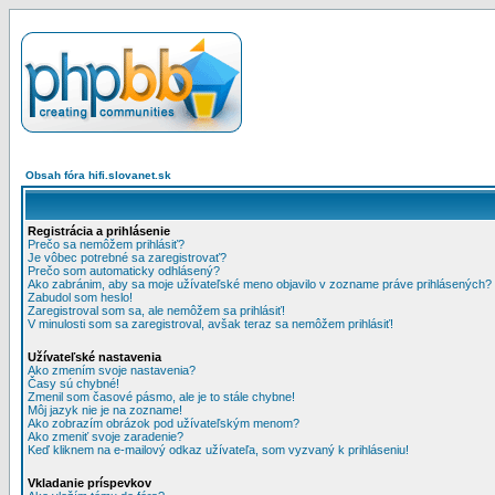
Obsah fóra hifi.slovanet.sk
Registrácia a prihlásenie
Prečo sa nemôžem prihlásiť?
Je vôbec potrebné sa zaregistrovať?
Prečo som automaticky odhlásený?
Ako zabránim, aby sa moje užívateľské meno objavilo v zozname práve prihlásených?
Zabudol som heslo!
Zaregistroval som sa, ale nemôžem sa prihlásiť!
V minulosti som sa zaregistroval, avšak teraz sa nemôžem prihlásiť!
Užívateľské nastavenia
Ako zmením svoje nastavenia?
Časy sú chybné!
Zmenil som časové pásmo, ale je to stále chybne!
Môj jazyk nie je na zozname!
Ako zobrazím obrázok pod užívateľským menom?
Ako zmeniť svoje zaradenie?
Keď kliknem na e-mailový odkaz užívateľa, som vyzvaný k prihláseniu!
Vkladanie príspevkov