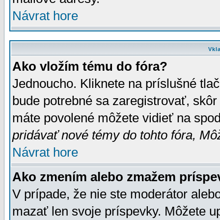
Návrat hore
Vkl
Ako vložím tému do fóra?
Jednoucho. Kliknete na príslušné tla
bude potrebné sa zaregistrovať, skôr 
máte povolené môžete vidieť na spodn
pridávať nové témy do tohto fóra, Môž
Návrat hore
Ako zmením alebo zmažem príspe
V prípade, že nie ste moderátor aleb
mazať len svoje príspevky. Môžete u