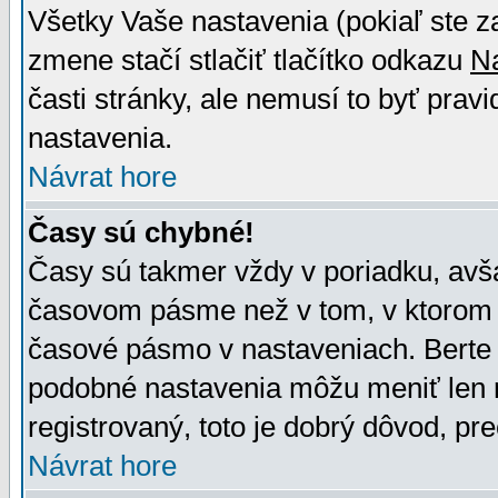
Všetky Vaše nastavenia (pokiaľ ste z
zmene stačí stlačiť tlačítko odkazu
N
časti stránky, ale nemusí to byť prav
nastavenia.
Návrat hore
Časy sú chybné!
Časy sú takmer vždy v poriadku, avša
časovom pásme než v tom, v ktorom s
časové pásmo v nastaveniach. Bert
podobné nastavenia môžu meniť len re
registrovaný, toto je dobrý dôvod, pre
Návrat hore