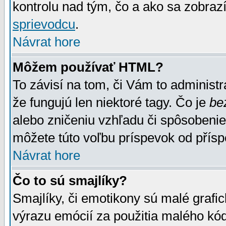
kontrolu nad tým, čo a ako sa zobrazí
sprievodcu
.
Návrat hore
Môžem používať HTML?
To závisí na tom, či Vám to administrá
že fungujú len niektoré tagy. Čo je
be
alebo zničeniu vzhľadu či spôsobeni
môžete túto voľbu príspevok od přís
Návrat hore
Čo to sú smajlíky?
Smajlíky, či emotikony sú malé grafic
výrazu emócií za použitia malého kód