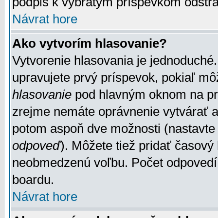
podpis k vybratým príspevkom odstrá
Návrat hore
Ako vytvorím hlasovanie?
Vytvorenie hlasovania je jednoduché.
upravujete prvý príspevok, pokiaľ môž
hlasovanie
pod hlavným oknom na prid
zrejme nemáte oprávnenie vytvárať an
potom aspoň dve možnosti (nastavte 
odpoveď
). Môžete tiež pridať časový
neobmedzenú voľbu. Počet odpovedí, 
boardu.
Návrat hore