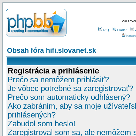
Bolo zaved
FAQ
Hľadať
Nastav
Obsah fóra hifi.slovanet.sk
Registrácia a prihlásenie
Prečo sa nemôžem prihlásiť?
Je vôbec potrebné sa zaregistrovať?
Prečo som automaticky odhlásený?
Ako zabránim, aby sa moje užívateľ
prihlásených?
Zabudol som heslo!
Zaregistroval som sa, ale nemôžem sa