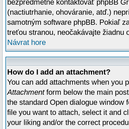
bezpredmetné kontaktovať phpBB Grou
(nactiutrhanie, ohováranie, atď.) ne
samotným software phpBB. Pokiaľ zaš
treťou stranou, neočakávajte žiadnu
Návrat hore
How do I add an attachment?
You can add attachments when you p
Attachment
form below the main post
the standard Open dialogue window fo
file you want to attach, select it and
your liking and/or the correct proced