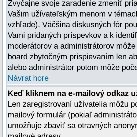
Zvyčajne svoje zaradenie zmeniť pr
Vašim užívateľským menom v témach 
vzhľade). Väčšina diskusných fór pou
Vami pridaných príspevkov a k identif
moderátorov a administrátorov môže 
board zbytočným prispievaním len aby
alebo administrátor potom môže počet
Návrat hore
Keď kliknem na e-mailový odkaz už
Len zaregistrovaní užívatelia môžu p
mailový formulár (pokiaľ administráto
umožňuje zbaviť sa otravných anonym
mailové adresy.