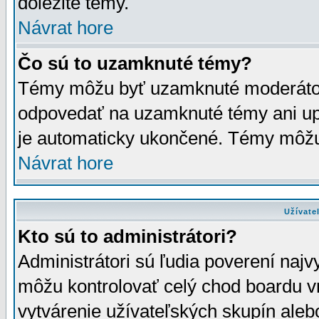
dôležité témy.
Návrat hore
Čo sú to uzamknuté témy?
Témy môžu byť uzamknuté moderáto
odpovedať na uzamknuté témy ani up
je automaticky ukončené. Témy môžu
Návrat hore
Užívate
Kto sú to administrátori?
Administrátori sú ľudia poverení najv
môžu kontrolovať celý chod boardu v
vytvárenie užívateľských skupín aleb