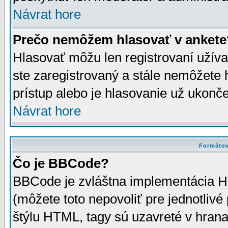
Návrat hore
Prečo nemôžem hlasovať v ankete
Hlasovať môžu len registrovaní užívat
ste zaregistrovaný a stále nemôžet
prístup alebo je hlasovanie už ukonč
Návrat hore
Formátov
Čo je BBCode?
BBCode je zvláštna implementácia HT
(môžete toto nepovoliť pre jednotli
štýlu HTML, tagy sú uzavreté v hrana