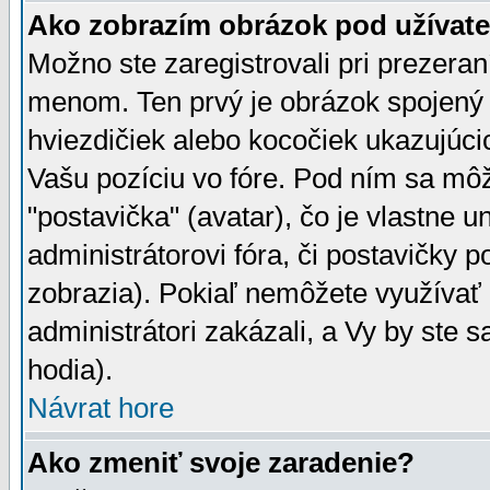
Ako zobrazím obrázok pod užíva
Možno ste zaregistrovali pri prezera
menom. Ten prvý je obrázok spojený 
hviezdičiek alebo kocočiek ukazujúcic
Vašu pozíciu vo fóre. Pod ním sa m
"postavička" (avatar), čo je vlastne 
administrátorovi fóra, či postavičky p
zobrazia). Pokiaľ nemôžete využívať 
administrátori zakázali, a Vy by ste 
hodia).
Návrat hore
Ako zmeniť svoje zaradenie?