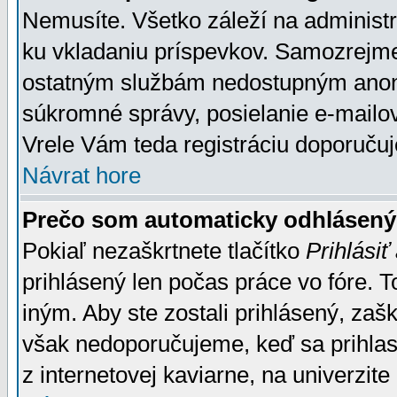
Nemusíte. Všetko záleží na administrá
ku vkladaniu príspevkov. Samozrejme
ostatným službám nedostupným anon
súkromné správy, posielanie e-mailov
Vrele Vám teda registráciu doporučuj
Návrat hore
Prečo som automaticky odhlásen
Pokiaľ nezaškrtnete tlačítko
Prihlásiť
prihlásený len počas práce vo fóre. 
iným. Aby ste zostali prihlásený, zaškr
však nedoporučujeme, keď sa prihlasuj
z internetovej kaviarne, na univerzite 