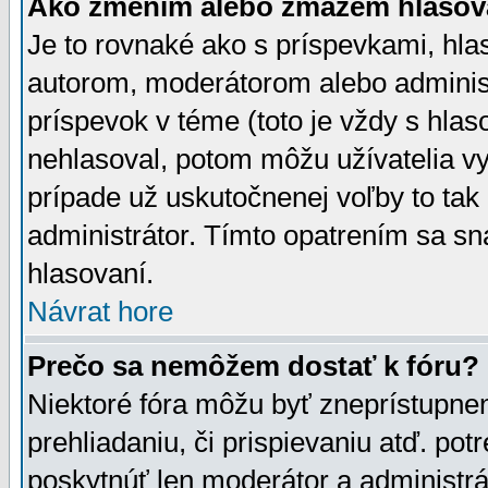
Ako zmením alebo zmažem hlasov
Je to rovnaké ako s príspevkami, h
autorom, moderátorom alebo administ
príspevok v téme (toto je vždy s hlas
nehlasoval, potom môžu užívatelia v
prípade už uskutočnenej voľby to tak
administrátor. Tímto opatrením sa sn
hlasovaní.
Návrat hore
Prečo sa nemôžem dostať k fóru?
Niektoré fóra môžu byť zneprístupnen
prehliadaniu, či prispievaniu atď. pot
poskytnúť len moderátor a administrát