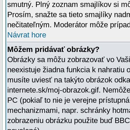
smutný. Plný zoznam smajlíkov si mô
Prosím, snažte sa tieto smajlíky nad
nečitateľným. Moderátor môže prípa
Návrat hore
Môžem pridávať obrázky?
Obrázky sa môžu zobrazovať vo Vaši
neexistuje žiadna funkcia k nahratiu
musíte uviesť na takýto obrázok odka
internete.sk/moj-obrazok.gif. Nemôž
PC (pokiaľ to nie je verejne prístupn
mechanizmami, napr. schránky hotmai
zobrazeniu obrázku použite buď BBCo