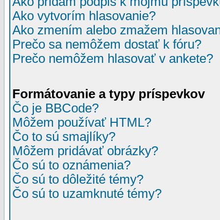
Ako pridám podpis k môjmu príspev
Ako vytvorím hlasovanie?
Ako zmením alebo zmažem hlasovan
Prečo sa nemôžem dostať k fóru?
Prečo nemôžem hlasovať v ankete?
Formátovanie a typy príspevkov
Čo je BBCode?
Môžem používať HTML?
Čo to sú smajlíky?
Môžem pridávať obrázky?
Čo sú to oznámenia?
Čo sú to dôležité témy?
Čo sú to uzamknuté témy?