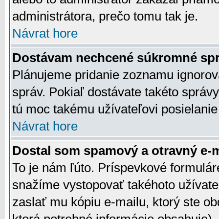
administrátora, prečo tomu tak je.
Návrat hore
Dostávam nechcené súkromné spr
Plánujeme pridanie zoznamu ignorov
správ. Pokiaľ dostávate takéto správy
tú moc takému užívateľovi posielanie
Návrat hore
Dostal som spamový a otravný e-ma
To je nám ľúto. Príspevkové formulá
snažíme vystopovať takéhoto užívateľ
zaslať mu kópiu e-mailu, ktorý ste obdr