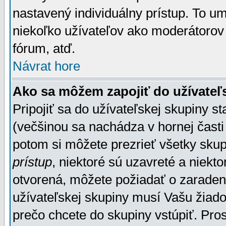
nastavený individuálny prístup. To u
niekoľko užívateľov ako moderátorov 
fórum, atď.
Návrat hore
Ako sa môžem zapojiť do užívateľ
Pripojiť sa do užívateľskej skupiny s
(večšinou sa nachádza v hornej časti 
potom si môžete prezrieť všetky sku
prístup
, niektoré sú uzavreté a niekt
otvorená, môžete požiadať o zaradeni
užívateľskej skupiny musí Vašu žiado
prečo chcete do skupiny vstúpiť. Pro