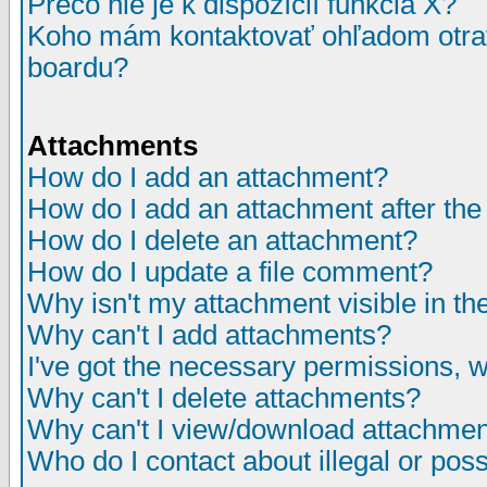
Prečo nie je k dispozícií funkcia X?
Koho mám kontaktovať ohľadom otrav
boardu?
Attachments
How do I add an attachment?
How do I add an attachment after the i
How do I delete an attachment?
How do I update a file comment?
Why isn't my attachment visible in th
Why can't I add attachments?
I've got the necessary permissions, 
Why can't I delete attachments?
Why can't I view/download attachme
Who do I contact about illegal or poss