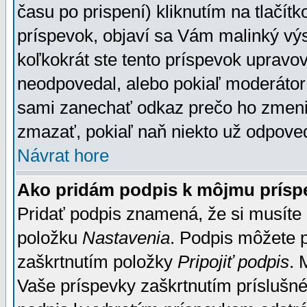
času po prispení) kliknutím na tlačít
príspevok, objaví sa Vám malinký výs
koľkokrát ste tento príspevok upravova
neodpovedal, alebo pokiaľ moderátor č
sami zanechať odkaz prečo ho zmenil
zmazať, pokiaľ naň niekto už odpoved
Návrat hore
Ako pridám podpis k môjmu prísp
Pridať podpis znamená, že si musíte n
položku
Nastavenia
. Podpis môžete 
zaškrtnutím položky
Pripojiť podpis
. 
Vaše príspevky zaškrtnutím príslušné