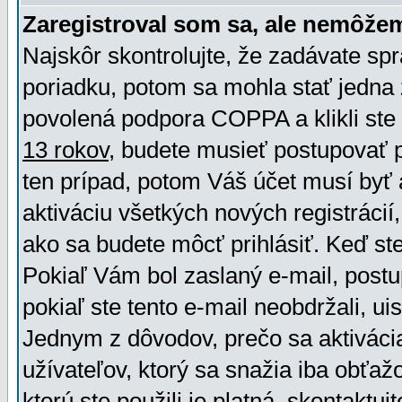
Zaregistroval som sa, ale nemôžem
Najskôr skontrolujte, že zadávate sp
poriadku, potom sa mohla stať jedna 
povolená podpora COPPA a klikli ste 
13 rokov
, budete musieť postupovať po
ten prípad, potom Váš účet musí byť 
aktiváciu všetkých nových registráci
ako sa budete môcť prihlásiť. Keď ste 
Pokiaľ Vám bol zaslaný e-mail, postu
pokiaľ ste tento e-mail neobdržali, ui
Jednym z dôvodov, prečo sa aktiváci
užívateľov, ktorý sa snažia iba obťažo
ktorú ste použili je platná, skontaktuj