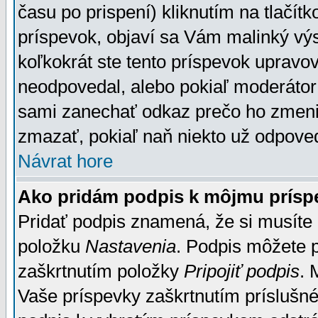
času po prispení) kliknutím na tlačít
príspevok, objaví sa Vám malinký výs
koľkokrát ste tento príspevok upravova
neodpovedal, alebo pokiaľ moderátor č
sami zanechať odkaz prečo ho zmenil
zmazať, pokiaľ naň niekto už odpoved
Návrat hore
Ako pridám podpis k môjmu prísp
Pridať podpis znamená, že si musíte n
položku
Nastavenia
. Podpis môžete 
zaškrtnutím položky
Pripojiť podpis
. 
Vaše príspevky zaškrtnutím príslušné