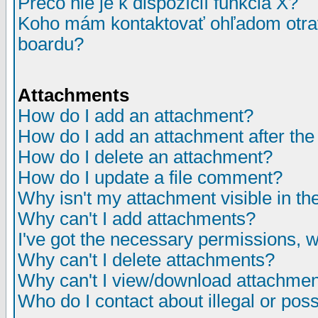
Prečo nie je k dispozícií funkcia X?
Koho mám kontaktovať ohľadom otrav
boardu?
Attachments
How do I add an attachment?
How do I add an attachment after the i
How do I delete an attachment?
How do I update a file comment?
Why isn't my attachment visible in th
Why can't I add attachments?
I've got the necessary permissions, 
Why can't I delete attachments?
Why can't I view/download attachme
Who do I contact about illegal or poss