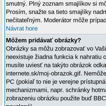
smutný. Plný zoznam smajlíkov si mô
Prosím, snažte sa tieto smajlíky nad
nečitateľným. Moderátor môže prípa
Návrat hore
Môžem pridávať obrázky?
Obrázky sa môžu zobrazovať vo Vaši
neexistuje žiadna funkcia k nahratiu
musíte uviesť na takýto obrázok odka
internete.sk/moj-obrazok.gif. Nemôž
PC (pokiaľ to nie je verejne prístupn
mechanizmami, napr. schránky hotmai
zobrazeniu obrázku použite buď BBCo