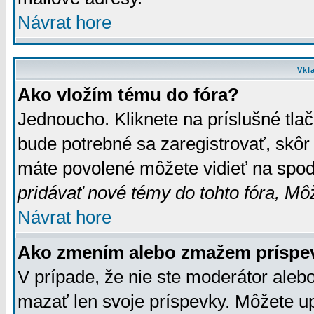
Návrat hore
Vkl
Ako vložím tému do fóra?
Jednoucho. Kliknete na príslušné tla
bude potrebné sa zaregistrovať, skôr 
máte povolené môžete vidieť na spodn
pridávať nové témy do tohto fóra, Môž
Návrat hore
Ako zmením alebo zmažem príspe
V prípade, že nie ste moderátor aleb
mazať len svoje príspevky. Môžete u