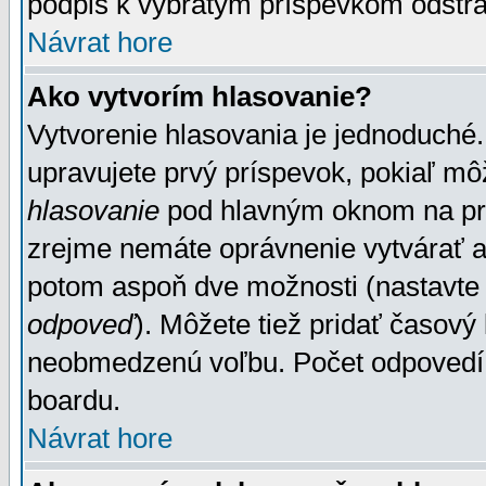
podpis k vybratým príspevkom odstrá
Návrat hore
Ako vytvorím hlasovanie?
Vytvorenie hlasovania je jednoduché.
upravujete prvý príspevok, pokiaľ môž
hlasovanie
pod hlavným oknom na prid
zrejme nemáte oprávnenie vytvárať an
potom aspoň dve možnosti (nastavte 
odpoveď
). Môžete tiež pridať časový
neobmedzenú voľbu. Počet odpovedí, 
boardu.
Návrat hore