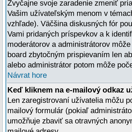
Zvyčajne svoje zaradenie zmeniť pr
Vašim užívateľským menom v témach 
vzhľade). Väčšina diskusných fór pou
Vami pridaných príspevkov a k identif
moderátorov a administrátorov môže 
board zbytočným prispievaním len aby
alebo administrátor potom môže počet
Návrat hore
Keď kliknem na e-mailový odkaz už
Len zaregistrovaní užívatelia môžu p
mailový formulár (pokiaľ administráto
umožňuje zbaviť sa otravných anonym
mailové adresy.