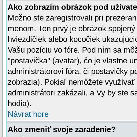
Ako zobrazím obrázok pod užíva
Možno ste zaregistrovali pri prezera
menom. Ten prvý je obrázok spojený 
hviezdičiek alebo kocočiek ukazujúcic
Vašu pozíciu vo fóre. Pod ním sa m
"postavička" (avatar), čo je vlastne 
administrátorovi fóra, či postavičky p
zobrazia). Pokiaľ nemôžete využívať 
administrátori zakázali, a Vy by ste 
hodia).
Návrat hore
Ako zmeniť svoje zaradenie?