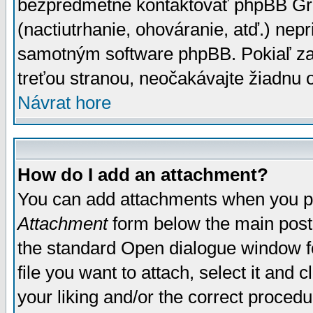
bezpredmetné kontaktovať phpBB Grou
(nactiutrhanie, ohováranie, atď.) ne
samotným software phpBB. Pokiaľ zaš
treťou stranou, neočakávajte žiadnu
Návrat hore
How do I add an attachment?
You can add attachments when you p
Attachment
form below the main post
the standard Open dialogue window fo
file you want to attach, select it and
your liking and/or the correct proced