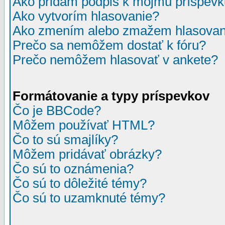
Ako pridám podpis k môjmu príspev
Ako vytvorím hlasovanie?
Ako zmením alebo zmažem hlasovan
Prečo sa nemôžem dostať k fóru?
Prečo nemôžem hlasovať v ankete?
Formátovanie a typy príspevkov
Čo je BBCode?
Môžem používať HTML?
Čo to sú smajlíky?
Môžem pridávať obrázky?
Čo sú to oznámenia?
Čo sú to dôležité témy?
Čo sú to uzamknuté témy?