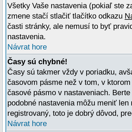
Všetky Vaše nastavenia (pokiaľ ste z
zmene stačí stlačiť tlačítko odkazu
N
časti stránky, ale nemusí to byť prav
nastavenia.
Návrat hore
Časy sú chybné!
Časy sú takmer vždy v poriadku, avša
časovom pásme než v tom, v ktorom s
časové pásmo v nastaveniach. Bert
podobné nastavenia môžu meniť len re
registrovaný, toto je dobrý dôvod, pre
Návrat hore