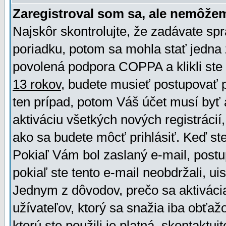
Zaregistroval som sa, ale nemôžem
Najskôr skontrolujte, že zadávate sp
poriadku, potom sa mohla stať jedna 
povolená podpora COPPA a klikli ste 
13 rokov
, budete musieť postupovať po
ten prípad, potom Váš účet musí byť 
aktiváciu všetkých nových registráci
ako sa budete môcť prihlásiť. Keď ste 
Pokiaľ Vám bol zaslaný e-mail, postu
pokiaľ ste tento e-mail neobdržali, ui
Jednym z dôvodov, prečo sa aktiváci
užívateľov, ktorý sa snažia iba obťažo
ktorú ste použili je platná, skontaktuj