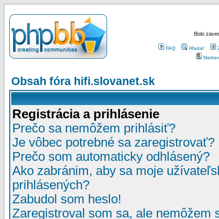
Bolo zaved
FAQ
Hľadať
Nastav
Obsah fóra hifi.slovanet.sk
Registrácia a prihlásenie
Prečo sa nemôžem prihlásiť?
Je vôbec potrebné sa zaregistrovať?
Prečo som automaticky odhlásený?
Ako zabránim, aby sa moje užívateľ
prihlásených?
Zabudol som heslo!
Zaregistroval som sa, ale nemôžem sa