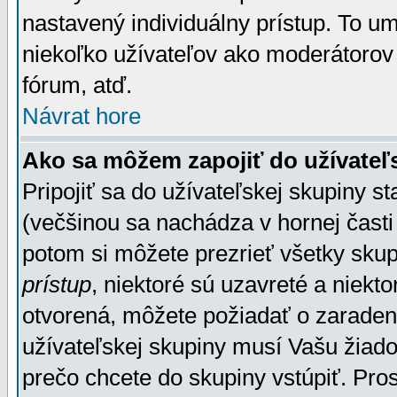
nastavený individuálny prístup. To u
niekoľko užívateľov ako moderátorov 
fórum, atď.
Návrat hore
Ako sa môžem zapojiť do užívateľ
Pripojiť sa do užívateľskej skupiny s
(večšinou sa nachádza v hornej časti 
potom si môžete prezrieť všetky sku
prístup
, niektoré sú uzavreté a niekt
otvorená, môžete požiadať o zaradeni
užívateľskej skupiny musí Vašu žiado
prečo chcete do skupiny vstúpiť. Pro