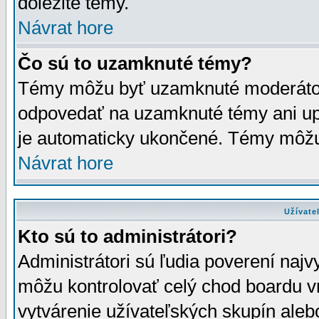
dôležité témy.
Návrat hore
Čo sú to uzamknuté témy?
Témy môžu byť uzamknuté moderáto
odpovedať na uzamknuté témy ani up
je automaticky ukončené. Témy môžu
Návrat hore
Užívate
Kto sú to administrátori?
Administrátori sú ľudia poverení najv
môžu kontrolovať celý chod boardu v
vytvárenie užívateľských skupín aleb