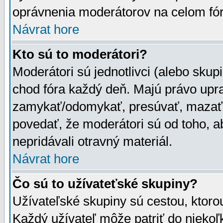
oprávnenia moderátorov na celom fór
Návrat hore
Kto sú to moderátori?
Moderátori sú jednotlivci (alebo skupi
chod fóra každý deň. Majú právo upr
zamykať/odomykať, presúvať, mazať a
povedať, že moderátori sú od toho, a
nepridávali otravný materiál.
Návrat hore
Čo sú to užívateťské skupiny?
Užívateľské skupiny sú cestou, ktoro
Každý užívateľ môže patriť do nieko