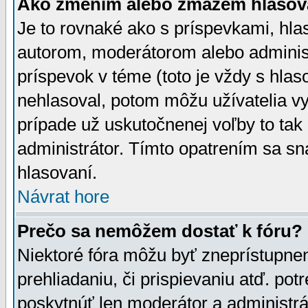
Ako zmením alebo zmažem hlasov
Je to rovnaké ako s príspevkami, h
autorom, moderátorom alebo administ
príspevok v téme (toto je vždy s hlas
nehlasoval, potom môžu užívatelia v
prípade už uskutočnenej voľby to tak
administrátor. Tímto opatrením sa sn
hlasovaní.
Návrat hore
Prečo sa nemôžem dostať k fóru?
Niektoré fóra môžu byť zneprístupnen
prehliadaniu, či prispievaniu atď. pot
poskytnúť len moderátor a administrát