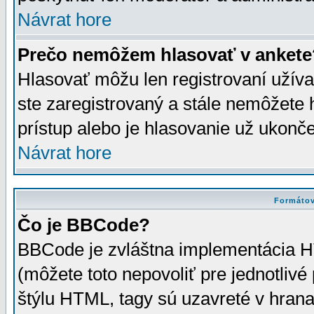
Návrat hore
Prečo nemôžem hlasovať v ankete
Hlasovať môžu len registrovaní užívat
ste zaregistrovaný a stále nemôžet
prístup alebo je hlasovanie už ukonč
Návrat hore
Formátov
Čo je BBCode?
BBCode je zvláštna implementácia HT
(môžete toto nepovoliť pre jednotli
štýlu HTML, tagy sú uzavreté v hrana