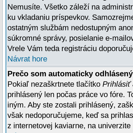
Nemusíte. Všetko záleží na administrá
ku vkladaniu príspevkov. Samozrejme
ostatným službám nedostupným anon
súkromné správy, posielanie e-mailov
Vrele Vám teda registráciu doporučuj
Návrat hore
Prečo som automaticky odhlásen
Pokiaľ nezaškrtnete tlačítko
Prihlásiť
prihlásený len počas práce vo fóre. 
iným. Aby ste zostali prihlásený, zaškr
však nedoporučujeme, keď sa prihlasuj
z internetovej kaviarne, na univerzite 