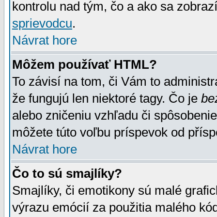
kontrolu nad tým, čo a ako sa zobrazí
sprievodcu
.
Návrat hore
Môžem používať HTML?
To závisí na tom, či Vám to administrá
že fungujú len niektoré tagy. Čo je
be
alebo zničeniu vzhľadu či spôsobeni
môžete túto voľbu príspevok od přís
Návrat hore
Čo to sú smajlíky?
Smajlíky, či emotikony sú malé grafic
výrazu emócií za použitia malého kód