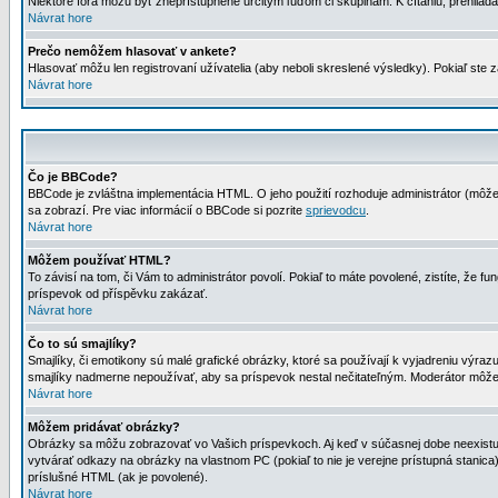
Niektoré fóra môžu byť zneprístupnené určitým ľuďom či skupinám. K čítaniu, prehliadani
Návrat hore
Prečo nemôžem hlasovať v ankete?
Hlasovať môžu len registrovaní užívatelia (aby neboli skreslené výsledky). Pokiaľ st
Návrat hore
Čo je BBCode?
BBCode je zvláštna implementácia HTML. O jeho použití rozhoduje administrátor (môžet
sa zobrazí. Pre viac informácií o BBCode si pozrite
sprievodcu
.
Návrat hore
Môžem používať HTML?
To závisí na tom, či Vám to administrátor povolí. Pokiaľ to máte povolené, zistíte, že fun
príspevok od příspěvku zakázať.
Návrat hore
Čo to sú smajlíky?
Smajlíky, či emotikony sú malé grafické obrázky, ktoré sa používají k vyjadreniu výra
smajlíky nadmerne nepoužívať, aby sa príspevok nestal nečitateľným. Moderátor môž
Návrat hore
Môžem pridávať obrázky?
Obrázky sa môžu zobrazovať vo Vašich príspevkoch. Aj keď v súčasnej dobe neexistuje
vytvárať odkazy na obrázky na vlastnom PC (pokiaľ to nie je verejne prístupná stani
príslušné HTML (ak je povolené).
Návrat hore