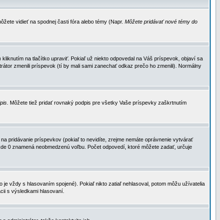
ôžete vidieť na spodnej časti fóra alebo témy (Napr.
Môžete pridávať nové témy do
kliknutím na tlačítko
upraviť
. Pokiaľ už niekto odpovedal na Váš príspevok, objaví sa
trátor zmenili príspevok (tí by mali sami zanechať odkaz prečo ho zmenili). Normálny
dpis
. Môžete tiež pridať rovnaký podpis pre všetky Vaše príspevky zaškrtnutím
a pridávanie príspevkov (pokiaľ to nevidíte, zrejme nemáte oprávnenie vytvárať
u, kde 0 znamená neobmedzenú voľbu. Počet odpovedí, ktoré môžete zadať, určuje
je vždy s hlasovaním spojené). Pokiaľ nikto zatiaľ nehlasoval, potom môžu užívatelia
cii s výsledkami hlasovaní.