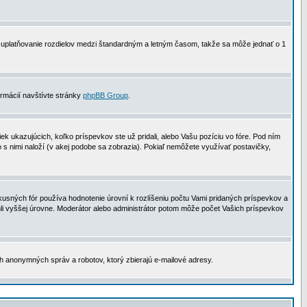
 na uplatňovanie rozdielov medzi štandardným a letným časom, takže sa môže jednať o 1
formácií navštívte stránky
phpBB Group
.
 ukazujúcich, koľko príspevkov ste už pridali, alebo Vašu pozíciu vo fóre. Pod ním
o s nimi naloží (v akej podobe sa zobrazia). Pokiaľ nemôžete využívať postavičky,
usných fór používa hodnotenie úrovní k rozlíšeniu počtu Vami pridaných príspevkov a
ahli vyššej úrovne. Moderátor alebo administrátor potom môže počet Vašich príspevkov
ch anonymných správ a robotov, ktorý zbierajú e-mailové adresy.