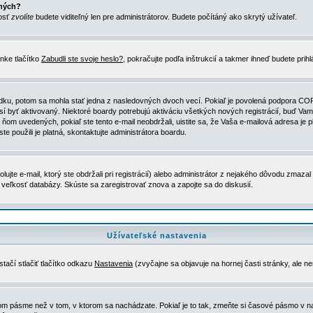
ených?
nosť
zvolíte
budete viditeľný len pre administrátorov. Budete počítáný ako skrytý užívateľ.
nke tlačítko
Zabudli ste svoje heslo?
, pokračujte podľa inštrukcií a takmer ihneď budete prih
dku, potom sa mohla stať jedna z nasledovných dvoch vecí. Pokiaľ je povolená podpora COPPA 
sí byť aktivovaný. Niektoré boardy potrebujú aktiváciu všetkých nových registrácií, buď Vami
 v ňom uvedených, pokiaľ ste tento e-mail neobdržali, uistite sa, že Vaša e-mailová adresa j
ste použili je platná, skontaktujte administrátora boardu.
te e-mail, ktorý ste obdržali pri registrácií) alebo administrátor z nejakého dôvodu zmazal 
la veľkosť databázy. Skúste sa zaregistrovať znova a zapojte sa do diskusií.
Užívateľské nastavenia
tačí stlačiť tlačítko odkazu
Nastavenia
(zvyčajne sa objavuje na hornej časti stránky, ale n
vom pásme než v tom, v ktorom sa nachádzate. Pokiaľ je to tak, zmeňte si časové pásmo v