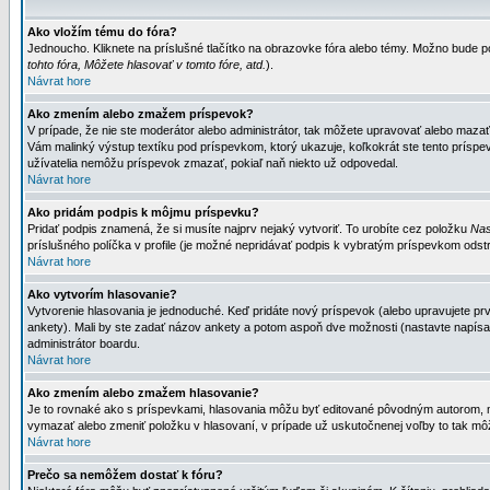
Ako vložím tému do fóra?
Jednoucho. Kliknete na príslušné tlačítko na obrazovke fóra alebo témy. Možno bude po
tohto fóra, Môžete hlasovať v tomto fóre, atd.
).
Návrat hore
Ako zmením alebo zmažem príspevok?
V prípade, že nie ste moderátor alebo administrátor, tak môžete upravovať alebo mazať
Vám malinký výstup textíku pod príspevkom, ktorý ukazuje, koľkokrát ste tento príspevo
užívatelia nemôžu príspevok zmazať, pokiaľ naň niekto už odpovedal.
Návrat hore
Ako pridám podpis k môjmu príspevku?
Pridať podpis znamená, že si musíte najprv nejaký vytvoriť. To urobíte cez položku
Nas
príslušného políčka v profile (je možné nepridávať podpis k vybratým príspevkom odstr
Návrat hore
Ako vytvorím hlasovanie?
Vytvorenie hlasovania je jednoduché. Keď pridáte nový príspevok (alebo upravujete prvý
ankety). Mali by ste zadať názov ankety a potom aspoň dve možnosti (nastavte napísa
administrátor boardu.
Návrat hore
Ako zmením alebo zmažem hlasovanie?
Je to rovnaké ako s príspevkami, hlasovania môžu byť editované pôvodným autorom, mod
vymazať alebo zmeniť položku v hlasovaní, v prípade už uskutočnenej voľby to tak môž
Návrat hore
Prečo sa nemôžem dostať k fóru?