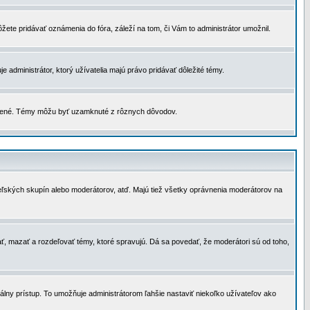
žete pridávať oznámenia do fóra, záleží na tom, či Vám to administrátor umožnil.
 administrátor, ktorý užívatelia majú právo pridávať dôležité témy.
čené. Témy môžu byť uzamknuté z rôznych dôvodov.
teľských skupín alebo moderátorov, atď. Majú tiež všetky oprávnenia moderátorov na
ť, mazať a rozdeľovať témy, ktoré spravujú. Dá sa povedať, že moderátori sú od toho,
lny prístup. To umožňuje administrátorom ľahšie nastaviť niekoľko užívateľov ako