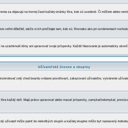
menia sa objavujú na hornej časti každej stránky fóra, kde sú uvedené. Či môžete alebo nemô
to veľmi dôležité, takže si ich prečítajte tam, kde sú. Rovnako ako pri oznámeniach rozhoduje
a uzamknuté témy ani upravovať svoje príspevky. Každé hlasovanie je automaticky ukon
Užívateľské úrovne a skupiny
u kontrolovať celý chod boardu vrátane povoľovaní, zakazovaní užívateľov, vytvárenie užíva
 chod fóra každý deň. Majú právo upravovať alebo mazať príspevky, zamykať/odomykať, presúva
dý užívateľ môže patriť do niekoľkých skupín a každej skupine môže byť nastavený individuá