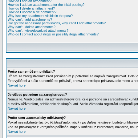
How do I add an attachment?
How do I add an attachment after the initial posting?
How do I delete an attachment?
How do I update a file comment?
Why isn't my attachment visible in the post?
Why can't I add attachments?
I've got the necessary permissions, why can't I add attachments?
Why can't I delete attachments?
Why can't I view/download attachments?
Who do I contact about illegal or possibly illegal attachments?
Prečo sa nemôžem prihlásiť?
Už ste sa zaregistrovali? Pred prihlásením je potrebné sa najskôr zaregistrovať. Bola V
fóra vylúčení a stále sa nemôžete prihlásiť, znova skontrolujte prihlasovacie meno a h
Návrat hore
Je vôbec potrebné sa zaregistrovať?
Nemusíte. Všetko záleží na administrátorovi fóra, či je potrebné sa zaregistrovať k
e-mailov užívateľom, prihlásenie do skupín, atď. Vrele Vám teda registráciu doporučujem
Návrat hore
Prečo som automaticky odhlásený?
Pokiaľ nezaškrtnete tlačítko
Prihlásiť automaticky pri ďalšej návšteve
, budete prihlásen
keď sa prihlasujete z verejného počítača, napr. v knižnici, z internetovej kaviarne, na un
Návrat hore