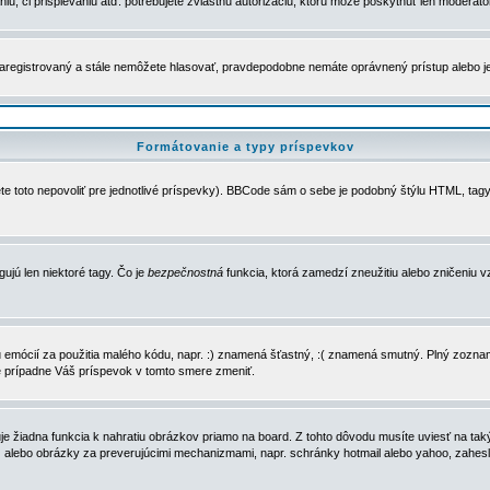
u, či prispievaniu atď. potrebujete zvláštnu autorizáciu, ktorú môže poskytnúť len moderátor 
e zaregistrovaný a stále nemôžete hlasovať, pravdepodobne nemáte oprávnený prístup alebo 
Formátovanie a typy príspevkov
e toto nepovoliť pre jednotlivé príspevky). BBCode sám o sebe je podobný štýlu HTML, tagy
gujú len niektoré tagy. Čo je
bezpečnostná
funkcia, ktorá zamedzí zneužitiu alebo zničeniu 
zu emócií za použitia malého kódu, napr. :) znamená šťastný, :( znamená smutný. Plný zozna
e prípadne Váš príspevok v tomto smere zmeniť.
 žiadna funkcia k nahratiu obrázkov priamo na board. Z tohto dôvodu musíte uviesť na taký
ca) alebo obrázky za preverujúcimi mechanizmami, napr. schránky hotmail alebo yahoo, zahe