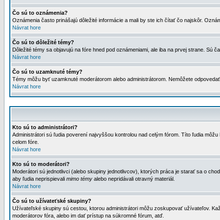
Čo sú to oznámenia?
Oznámenia často prinášajú dôležité informácie a mali by ste ich čítať čo najskôr. Ozná
Návrat hore
Čo sú to dôležité témy?
Dôležité témy sa objavujú na fóre hned pod oznámeniami, ale iba na prvej strane. Sú čas
Návrat hore
Čo sú to uzamknuté témy?
Témy môžu byť uzamknuté moderátorom alebo administrátorom. Nemôžete odpovedať n
Návrat hore
Kto sú to administrátori?
Administrátori sú ľudia poverení najvyššou kontrolou nad celým fórom. Títo ľudia môž
celom fóre.
Návrat hore
Kto sú to moderátori?
Moderátori sú jednotlivci (alebo skupiny jednotlivcov), ktorých práca je starať sa o
aby ľudia neprispievali
mimo témy
alebo nepridávali otravný materiál.
Návrat hore
Čo sú to užívateťské skupiny?
Užívateľské skupiny sú cestou, ktorou administrátori môžu zoskupovať užívateľov. Kaž
moderátorov fóra, alebo im dať prístup na súkromné fórum, atď.