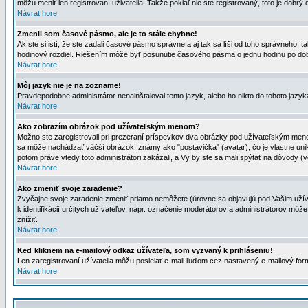
môžu meniť len registrovaní uživatelia. Takže pokiaľ nie ste registrovaný, toto je dobrý 
Návrat hore
Zmenil som časové pásmo, ale je to stále chybne!
Ak ste si istí, že ste zadali časové pásmo správne a aj tak sa líši od toho správneho
hodinový rozdiel. Riešením môže byť posunutie časového pásma o jednu hodinu po dob
Návrat hore
Môj jazyk nie je na zozname!
Pravdepodobne administrátor nenainštaloval tento jazyk, alebo ho nikto do tohoto jazyka 
Návrat hore
Ako zobrazím obrázok pod užívateľským menom?
Možno ste zaregistrovali pri prezeraní príspevkov dva obrázky pod užívateľským menom
sa môže nachádzať väčší obrázok, známy ako "postavička" (avatar), čo je vlastne uniká
potom práve vtedy toto administrátori zakázali, a Vy by ste sa mali spýtať na dôvody (v
Návrat hore
Ako zmeniť svoje zaradenie?
Zvyčajne svoje zaradenie zmeniť priamo nemôžete (úrovne sa objavujú pod Vašim užív
k identifikácií určitých užívateľov, napr. označenie moderátorov a administrátorov m
znížiť.
Návrat hore
Keď kliknem na e-mailový odkaz užívateľa, som vyzvaný k prihláseniu!
Len zaregistrovaní užívatelia môžu posielať e-mail ľuďom cez nastavený e-mailový form
Návrat hore