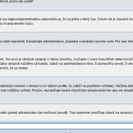
dôvod, prečo tak urobiť!
, tak tou najpravdepodobnejšou odpoveďou je, že sa jedná o letný čas. Fórum nie je stavané
u trvania letného času.
zatiaľ nepreložil. Kontaktujte administrátora, prípadne si preklad vytvorte sami. Pre viac in
. Ten prvý je obrázok spojený s Vašou úrovňou, zvyčajne v tvare hviezdičiek alebo kocočiek
tny obrázok každého užívateľa. Záleží na administrátorovi fóra, či postavičky povolí, či ak
eríme, že se hodia).
ateľským menom v témach a vo Vašom profile, čo záleží na použitom vzhľade). Väčšina disk
ôže mať zvláštny vzhľad. Prosím, nezaťažujte board zbytočným prispievaním len aby ste dosi
ulár (pokiaľ administrátor túto možnosť povolil). Toto opatrenie umožňuje zbaviť sa otravný