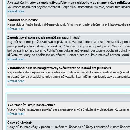
Ako zabránim, aby sa moje užívateľské meno objavilo v zozname práve prihlás
Vo Vašom nastavení nájdete možnosť
Skryť Vašu prítomnosť vo fóre
, pokiaľ túto mož
Návrat hore
Zabudol som heslo!
Nepanikárte! Vaše heslo môžeme obnovit. V tomto prípade stlačte na prihlasovacej strá
Návrat hore
Zaregistroval som sa, ale nemôžem sa prihlásiť!
Najskôr skontrolujte, že zadávate správne užívateľské meno a heslo. Pokiaľ sú v poria
postupovať podľa zaslaných inštrukcií. Pokiaľ toto nie je ten prípad, potom Váš účet mu
boli by ste k tomu vyzvaný. Pokiaľ Vám bol zaslaný e-mail, postupujte podľa inštrukcií
užívateľov, ktorý sa snažia iba obťažovať. Pokiaľ si ste istí, že e-mailová adresa, ktorú 
Návrat hore
V minulosti som sa zaregistroval, avšak teraz sa nemôžem prihlásiť!
Najpravdepodobnejšie dôvody: zadali ste chybné uživateľské meno alebo heslo (skontroluj
to bežné, že sa pravidelne odstraňujú užívatelia, ktorí ničím neprispeli, aby sa zmenši
Návrat hore
Ako zmením svoje nastavenia?
Všetky Vaše nastavenia (pokiaľ ste zaregistrovaný) sú uložené v databáze. Ku zmene s
Návrat hore
Časy sú chybné!
Časy sú takmer vždy v poriadku, avšak to, čo vidíte sú časy zobrazené v inom časo