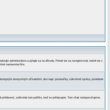
tujte administrátora a pýtajte sa na dôvody. Pokiaľ ste sa zaregistrovali, neboli ste z
ybné nastavenia fóra.
 nedostupným anonymným užívateľom, ako napr. postavičky, súkromné správy, posielanie
i prihlásený, zaškrtnite toto políčko, keď se prihlasujete. Toto však nedoporučujeme,