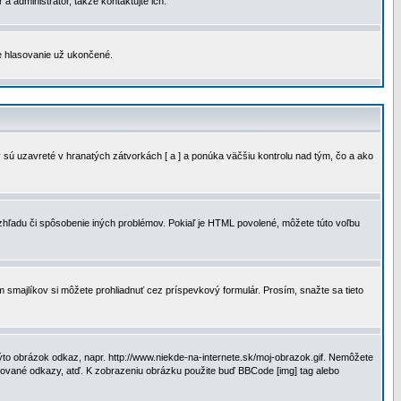
a administrátor, takže kontaktujte ich.
je hlasovanie už ukončené.
 sú uzavreté v hranatých zátvorkách [ a ] a ponúka väčšiu kontrolu nad tým, čo a ako
vzhľadu či spôsobenie iných problémov. Pokiaľ je HTML povolené, môžete túto voľbu
m smajlíkov si môžete prohliadnuť cez príspevkový formulár. Prosím, snažte sa tieto
to obrázok odkaz, napr. http://www.niekde-na-internete.sk/moj-obrazok.gif. Nemôžete
slované odkazy, atď. K zobrazeniu obrázku použite buď BBCode [img] tag alebo