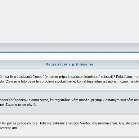
Registrácia a prihlásenie
ám na fóre zakázaná činnosť (v takom prípade sa táto skutočnosť zobrazí)? Pokiaľ áno, kontak
eslo. Obyčajne toto býva ten problém a pokiaľ nie je, kontaktujte administrátora, možno má ch
u vkladaniu príspevkov. Samozrejme, že registrácia Vám umožní prístup k ostatným službám
e. Zaberie to len chvíľu.
ý len počas práce vo fóre. Toto má zabrániť zneužitiu Vášho účtu niekým iným. Aby ste zostal
iverzite atď.