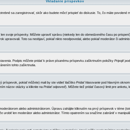
Vkladanie príspevkov
trebné sa zaregistrovať, skôr ako budete môcť prispieť do diskusie. To, čo máte povolené m
 len svoje príspevky. Môžete upraviť správu (niekedy len do obmedzeného času po prispení) 
k upravovali. Toto sa neobjaví, pokiaľ nikto neodpovedal, alebo pokiaľ moderátor či adminis
tavenia
. Podpis môžete pridať k práve písanému príspevku zaškrtnutím položky
Pripojiť po
ánením tohto zaškrtnutia.
 príspevok, pokiaľ môžete) mali by ste vidieť tlačítko
Pridať hlasovanie
pod hlavným oknom n
ním názov otázky a kliknite na
Pridať odpoveď
). Môžete tiež pridať časový limit pre anket
erátorom alebo administrátorom. Úpravu zahájite kliknutím na prvý príspevok v téme (toto 
e urobiť len moderátor alebo administrátor. Tímto opatrením sa snažíme zabrániť v manipulá