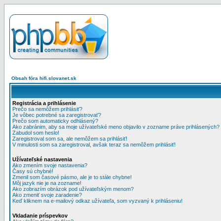
Obsah fóra hifi.slovanet.sk
Registrácia a prihlásenie
Prečo sa nemôžem prihlásiť?
Je vôbec potrebné sa zaregistrovať?
Prečo som automaticky odhlásený?
Ako zabránim, aby sa moje užívateľské meno objavilo v zozname práve prihlásených?
Zabudol som heslo!
Zaregistroval som sa, ale nemôžem sa prihlásiť!
V minulosti som sa zaregistroval, avšak teraz sa nemôžem prihlásiť!
Užívateľské nastavenia
Ako zmením svoje nastavenia?
Časy sú chybné!
Zmenil som časové pásmo, ale je to stále chybne!
Môj jazyk nie je na zozname!
Ako zobrazím obrázok pod užívateľským menom?
Ako zmeniť svoje zaradenie?
Keď kliknem na e-mailový odkaz užívateľa, som vyzvaný k prihláseniu!
Vkladanie príspevkov