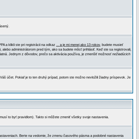
lásený.
a klikli ste pri registrácii na odkaz
... a je mi menej ako 13 rokov
, budete musieť
, alebo administrátorom pred tým, ako sa budete môcť prihlásiť. Keď ste sa registrovali,
e platná. Jednym z dôvodov, prečo sa aktivácia používa, je zmenšiť možnosť
nežiadúcich
Váš účet. Pokiaľ je to ten druhý prípad, potom ste možno nevložili žiadny príspevok. Je
emusí to byť pravidlom). Takto si môžete zmeniť všetky svoje nastavenia.
 nastaveniach. Berte na vedomie, že zmenu časového pásma a podobné nastavenia