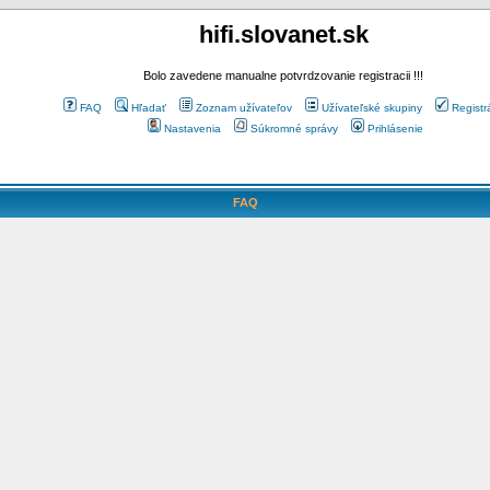
hifi.slovanet.sk
Bolo zavedene manualne potvrdzovanie registracii !!!
FAQ
Hľadať
Zoznam užívateľov
Užívateľské skupiny
Registr
Nastavenia
Súkromné správy
Prihlásenie
FAQ