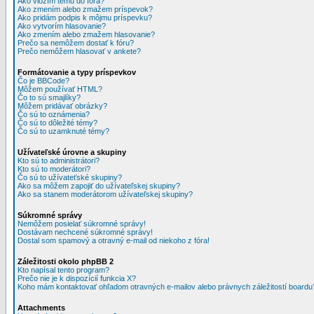
Ako vložím tému do fóra?
Ako zmením alebo zmažem príspevok?
Ako pridám podpis k môjmu príspevku?
Ako vytvorím hlasovanie?
Ako zmením alebo zmažem hlasovanie?
Prečo sa nemôžem dostať k fóru?
Prečo nemôžem hlasovať v ankete?
Formátovanie a typy príspevkov
Čo je BBCode?
Môžem používať HTML?
Čo to sú smajlíky?
Môžem pridávať obrázky?
Čo sú to oznámenia?
Čo sú to dôležité témy?
Čo sú to uzamknuté témy?
Užívateľské úrovne a skupiny
Kto sú to administrátori?
Kto sú to moderátori?
Čo sú to užívateťské skupiny?
Ako sa môžem zapojiť do užívateľskej skupiny?
Ako sa stanem moderátorom užívateľskej skupiny?
Súkromné správy
Nemôžem posielať súkromné správy!
Dostávam nechcené súkromné správy!
Dostal som spamový a otravný e-mail od niekoho z fóra!
Záležitosti okolo phpBB 2
Kto napísal tento program?
Prečo nie je k dispozícií funkcia X?
Koho mám kontaktovať ohľadom otravných e-mailov alebo právnych záležitostí boardu
Attachments