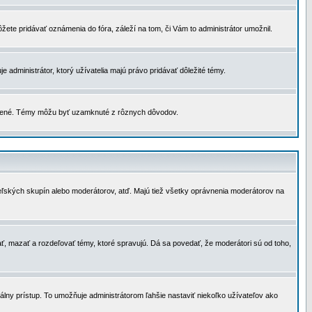
žete pridávať oznámenia do fóra, záleží na tom, či Vám to administrátor umožnil.
 administrátor, ktorý užívatelia majú právo pridávať dôležité témy.
čené. Témy môžu byť uzamknuté z rôznych dôvodov.
teľských skupín alebo moderátorov, atď. Majú tiež všetky oprávnenia moderátorov na
ť, mazať a rozdeľovať témy, ktoré spravujú. Dá sa povedať, že moderátori sú od toho,
lny prístup. To umožňuje administrátorom ľahšie nastaviť niekoľko užívateľov ako