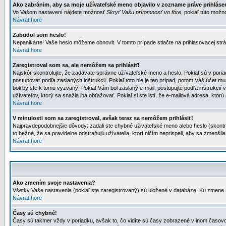
Ako zabránim, aby sa moje užívateľské meno objavilo v zozname práve prihlás
Vo Vašom nastavení nájdete možnosť
Skryť Vašu prítomnosť vo fóre
, pokiaľ túto mož
Návrat hore
Zabudol som heslo!
Nepanikárte! Vaše heslo môžeme obnovit. V tomto prípade stlačte na prihlasovacej strá
Návrat hore
Zaregistroval som sa, ale nemôžem sa prihlásiť!
Najskôr skontrolujte, že zadávate správne užívateľské meno a heslo. Pokiaľ sú v poria
postupovať podľa zaslaných inštrukcií. Pokiaľ toto nie je ten prípad, potom Váš účet mu
boli by ste k tomu vyzvaný. Pokiaľ Vám bol zaslaný e-mail, postupujte podľa inštrukcií
užívateľov, ktorý sa snažia iba obťažovať. Pokiaľ si ste istí, že e-mailová adresa, ktorú 
Návrat hore
V minulosti som sa zaregistroval, avšak teraz sa nemôžem prihlásiť!
Najpravdepodobnejšie dôvody: zadali ste chybné uživateľské meno alebo heslo (skontroluj
to bežné, že sa pravidelne odstraňujú užívatelia, ktorí ničím neprispeli, aby sa zmenši
Návrat hore
Ako zmením svoje nastavenia?
Všetky Vaše nastavenia (pokiaľ ste zaregistrovaný) sú uložené v databáze. Ku zmene s
Návrat hore
Časy sú chybné!
Časy sú takmer vždy v poriadku, avšak to, čo vidíte sú časy zobrazené v inom časo