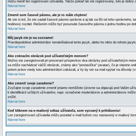
môžu meniť len registrovaní uživatelia. Takže pokiaľ nie ste registrovaný, toto je dobrý 
Návrat hore
Zmenil som časové pásmo, ale je to stále chybne!
Ak ste si istí, že ste zadali časové pásmo správne a aj tak sa líši od toho správneho
hodinový rozdiel. Riešením môže byť posunutie časového pásma o jednu hodinu po dob
Návrat hore
Môj jazyk nie je na zozname!
Pravdepodobne administrátor nenainštaloval tento jazyk, alebo ho nikto do tohoto jazyka 
Návrat hore
Ako zobrazím obrázok pod užívateľským menom?
Možno ste zaregistrovali pri prezeraní príspevkov dva obrázky pod užívateľským menom
sa môže nachádzať väčší obrázok, známy ako "postavička" (avatar), čo je vlastne uniká
potom práve vtedy toto administrátori zakázali, a Vy by ste sa mali spýtať na dôvody (v
Návrat hore
Ako zmeniť svoje zaradenie?
Zvyčajne svoje zaradenie zmeniť priamo nemôžete (úrovne sa objavujú pod Vašim užív
k identifikácií určitých užívateľov, napr. označenie moderátorov a administrátorov m
znížiť.
Návrat hore
Keď kliknem na e-mailový odkaz užívateľa, som vyzvaný k prihláseniu!
Len zaregistrovaní užívatelia môžu posielať e-mail ľuďom cez nastavený e-mailový form
Návrat hore