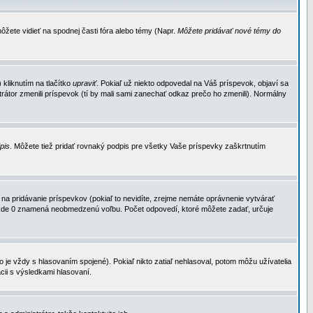
ôžete vidieť na spodnej časti fóra alebo témy (Napr.
Môžete pridávať nové témy do
kliknutím na tlačítko
upraviť
. Pokiaľ už niekto odpovedal na Váš príspevok, objaví sa
trátor zmenili príspevok (tí by mali sami zanechať odkaz prečo ho zmenili). Normálny
dpis
. Môžete tiež pridať rovnaký podpis pre všetky Vaše príspevky zaškrtnutím
a pridávanie príspevkov (pokiaľ to nevidíte, zrejme nemáte oprávnenie vytvárať
u, kde 0 znamená neobmedzenú voľbu. Počet odpovedí, ktoré môžete zadať, určuje
je vždy s hlasovaním spojené). Pokiaľ nikto zatiaľ nehlasoval, potom môžu užívatelia
cii s výsledkami hlasovaní.