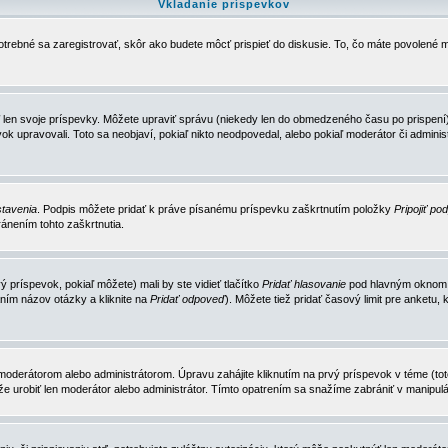
Vkladanie príspevkov
trebné sa zaregistrovať, skôr ako budete môcť prispieť do diskusie. To, čo máte povolené m
 len svoje príspevky. Môžete upraviť správu (niekedy len do obmedzeného času po prispení) 
k upravovali. Toto sa neobjaví, pokiaľ nikto neodpovedal, alebo pokiaľ moderátor či adminis
tavenia
. Podpis môžete pridať k práve písanému príspevku zaškrtnutím položky
Pripojiť po
ánením tohto zaškrtnutia.
 príspevok, pokiaľ môžete) mali by ste vidieť tlačítko
Pridať hlasovanie
pod hlavným oknom n
ním názov otázky a kliknite na
Pridať odpoveď
). Môžete tiež pridať časový limit pre anket
erátorom alebo administrátorom. Úpravu zahájite kliknutím na prvý príspevok v téme (toto 
e urobiť len moderátor alebo administrátor. Tímto opatrením sa snažíme zabrániť v manipulá