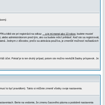
lásený.
a klikli ste pri registrácii na odkaz
... a je mi menej ako 13 rokov
, budete musieť
, alebo administrátorom pred tým, ako sa budete môcť prihlásiť. Keď ste sa registrovali,
e platná. Jednym z dôvodov, prečo sa aktivácia používa, je zmenšiť možnosť
nežiadúcich
Váš účet. Pokiaľ je to ten druhý prípad, potom ste možno nevložili žiadny príspevok. Je
emusí to byť pravidlom). Takto si môžete zmeniť všetky svoje nastavenia.
 nastaveniach. Berte na vedomie, že zmenu časového pásma a podobné nastavenia