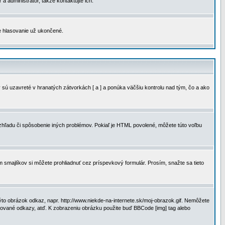
a administrátor, takže kontaktujte ich.
je hlasovanie už ukončené.
 sú uzavreté v hranatých zátvorkách [ a ] a ponúka väčšiu kontrolu nad tým, čo a ako
vzhľadu či spôsobenie iných problémov. Pokiaľ je HTML povolené, môžete túto voľbu
m smajlíkov si môžete prohliadnuť cez príspevkový formulár. Prosím, snažte sa tieto
to obrázok odkaz, napr. http://www.niekde-na-internete.sk/moj-obrazok.gif. Nemôžete
slované odkazy, atď. K zobrazeniu obrázku použite buď BBCode [img] tag alebo