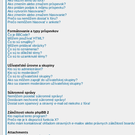
Ako vložím tému do fóra?
Ako zmením alebo zmažem príspevok?
Ako pridám podpis k môjmu príspevku?
Ako vytvorím hlasovanie?
Ako zmením alebo zmažem hlasovanie?
Prečo sa nemôžem dostať k fóru?
Prečo nemôžem hlasovať v ankete?
Formátovanie a typy príspevkov
Čo je BBCode?
Môžem používať HTML?
Čo to sú smajlíky?
Môžem pridávať obrázky?
Čo sú to oznámenia?
Čo sú to dôležité témy?
Čo sú to uzamknuté témy?
Užívateľské úrovne a skupiny
Kto sú to administrátori?
Kto sú to moderátori?
Čo sú to užívateťské skupiny?
Ako sa môžem zapojiť do užívateľskej skupiny?
Ako sa stanem moderátorom užívateľskej skupiny?
Súkromné správy
Nemôžem posielať súkromné správy!
Dostávam nechcené súkromné správy!
Dostal som spamový a otravný e-mail od niekoho z fóra!
Záležitosti okolo phpBB 2
Kto napísal tento program?
Prečo nie je k dispozícií funkcia X?
Koho mám kontaktovať ohľadom otravných e-mailov alebo právnych záležitostí boardu
Attachments