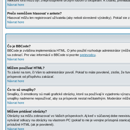
Niektoré fóra môžu byť zneprístupnené určitým ľuďom či skupinám. K čítaniu, prehliadani
Návrat hore
Prečo nemôžem hlasovať v ankete?
Hlasovať môžu len registrovaní užívatelia (aby neboli skreslené výsledky). Pokiaľ st
Návrat hore
Čo je BBCode?
BBCode je zvláštna implementácia HTML. O jeho použití rozhoduje administrátor (môžet
sa zobrazí. Pre viac informácií o BBCode si pozrite
sprievodcu
.
Návrat hore
Môžem používať HTML?
To závisí na tom, či Vám to administrátor povolí. Pokiaľ to máte povolené, zistíte, že fun
príspevok od příspěvku zakázať.
Návrat hore
Čo to sú smajlíky?
Smajlíky, či emotikony sú malé grafické obrázky, ktoré sa používají k vyjadreniu výra
smajlíky nadmerne nepoužívať, aby sa príspevok nestal nečitateľným. Moderátor môž
Návrat hore
Môžem pridávať obrázky?
Obrázky sa môžu zobrazovať vo Vašich príspevkoch. Aj keď v súčasnej dobe neexistuje
vytvárať odkazy na obrázky na vlastnom PC (pokiaľ to nie je verejne prístupná stani
príslušné HTML (ak je povolené).
Návrat hore