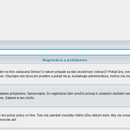
Registrácia a prihlásenie
ám na fóre zakázaná činnosť (v takom prípade sa táto skutočnosť zobrazí)? Pokiaľ áno, kontak
eslo. Obyčajne toto býva ten problém a pokiaľ nie je, kontaktujte administrátora, možno má ch
u vkladaniu príspevkov. Samozrejme, že registrácia Vám umožní prístup k ostatným službám
e. Zaberie to len chvíľu.
ý len počas práce vo fóre. Toto má zabrániť zneužitiu Vášho účtu niekým iným. Aby ste zostal
iverzite atď.