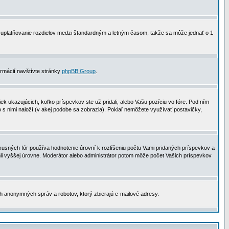
 na uplatňovanie rozdielov medzi štandardným a letným časom, takže sa môže jednať o 1
formácií navštívte stránky
phpBB Group
.
 ukazujúcich, koľko príspevkov ste už pridali, alebo Vašu pozíciu vo fóre. Pod ním
o s nimi naloží (v akej podobe sa zobrazia). Pokiaľ nemôžete využívať postavičky,
usných fór používa hodnotenie úrovní k rozlíšeniu počtu Vami pridaných príspevkov a
ahli vyššej úrovne. Moderátor alebo administrátor potom môže počet Vašich príspevkov
ch anonymných správ a robotov, ktorý zbierajú e-mailové adresy.