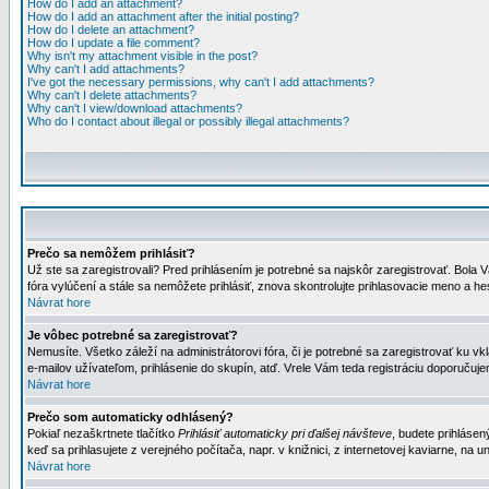
How do I add an attachment?
How do I add an attachment after the initial posting?
How do I delete an attachment?
How do I update a file comment?
Why isn't my attachment visible in the post?
Why can't I add attachments?
I've got the necessary permissions, why can't I add attachments?
Why can't I delete attachments?
Why can't I view/download attachments?
Who do I contact about illegal or possibly illegal attachments?
Prečo sa nemôžem prihlásiť?
Už ste sa zaregistrovali? Pred prihlásením je potrebné sa najskôr zaregistrovať. Bola V
fóra vylúčení a stále sa nemôžete prihlásiť, znova skontrolujte prihlasovacie meno a h
Návrat hore
Je vôbec potrebné sa zaregistrovať?
Nemusíte. Všetko záleží na administrátorovi fóra, či je potrebné sa zaregistrovať k
e-mailov užívateľom, prihlásenie do skupín, atď. Vrele Vám teda registráciu doporučujem
Návrat hore
Prečo som automaticky odhlásený?
Pokiaľ nezaškrtnete tlačítko
Prihlásiť automaticky pri ďalšej návšteve
, budete prihlásen
keď sa prihlasujete z verejného počítača, napr. v knižnici, z internetovej kaviarne, na un
Návrat hore