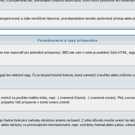
u, či prispievaniu atď. potrebujete zvláštnu autorizáciu, ktorú môže poskytnúť len moderátor 
e zaregistrovaný a stále nemôžete hlasovať, pravdepodobne nemáte oprávnený prístup alebo 
Formátovanie a typy príspevkov
e toto nepovoliť pre jednotlivé príspevky). BBCode sám o sebe je podobný štýlu HTML, tagy
gujú len niektoré tagy. Čo je
bezpečnostná
funkcia, ktorá zamedzí zneužitiu alebo zničeniu 
zu emócií za použitia malého kódu, napr. :) znamená šťastný, :( znamená smutný. Plný zozna
e prípadne Váš príspevok v tomto smere zmeniť.
 žiadna funkcia k nahratiu obrázkov priamo na board. Z tohto dôvodu musíte uviesť na taký
ca) alebo obrázky za preverujúcimi mechanizmami, napr. schránky hotmail alebo yahoo, zahe