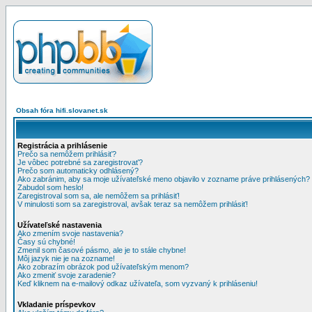
Obsah fóra hifi.slovanet.sk
Registrácia a prihlásenie
Prečo sa nemôžem prihlásiť?
Je vôbec potrebné sa zaregistrovať?
Prečo som automaticky odhlásený?
Ako zabránim, aby sa moje užívateľské meno objavilo v zozname práve prihlásených?
Zabudol som heslo!
Zaregistroval som sa, ale nemôžem sa prihlásiť!
V minulosti som sa zaregistroval, avšak teraz sa nemôžem prihlásiť!
Užívateľské nastavenia
Ako zmením svoje nastavenia?
Časy sú chybné!
Zmenil som časové pásmo, ale je to stále chybne!
Môj jazyk nie je na zozname!
Ako zobrazím obrázok pod užívateľským menom?
Ako zmeniť svoje zaradenie?
Keď kliknem na e-mailový odkaz užívateľa, som vyzvaný k prihláseniu!
Vkladanie príspevkov