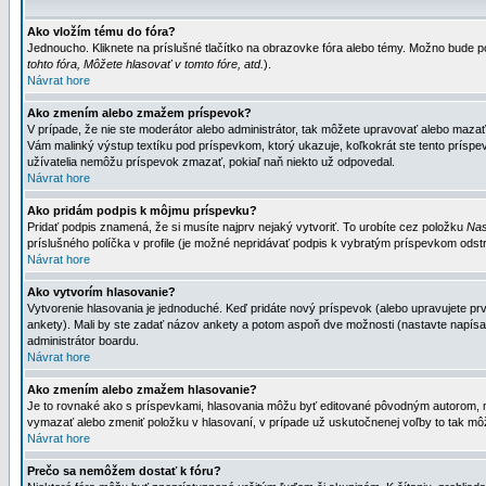
Ako vložím tému do fóra?
Jednoucho. Kliknete na príslušné tlačítko na obrazovke fóra alebo témy. Možno bude po
tohto fóra, Môžete hlasovať v tomto fóre, atd.
).
Návrat hore
Ako zmením alebo zmažem príspevok?
V prípade, že nie ste moderátor alebo administrátor, tak môžete upravovať alebo mazať
Vám malinký výstup textíku pod príspevkom, ktorý ukazuje, koľkokrát ste tento príspevo
užívatelia nemôžu príspevok zmazať, pokiaľ naň niekto už odpovedal.
Návrat hore
Ako pridám podpis k môjmu príspevku?
Pridať podpis znamená, že si musíte najprv nejaký vytvoriť. To urobíte cez položku
Nas
príslušného políčka v profile (je možné nepridávať podpis k vybratým príspevkom odstr
Návrat hore
Ako vytvorím hlasovanie?
Vytvorenie hlasovania je jednoduché. Keď pridáte nový príspevok (alebo upravujete prvý
ankety). Mali by ste zadať názov ankety a potom aspoň dve možnosti (nastavte napísa
administrátor boardu.
Návrat hore
Ako zmením alebo zmažem hlasovanie?
Je to rovnaké ako s príspevkami, hlasovania môžu byť editované pôvodným autorom, mod
vymazať alebo zmeniť položku v hlasovaní, v prípade už uskutočnenej voľby to tak môž
Návrat hore
Prečo sa nemôžem dostať k fóru?