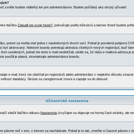
ených?
nosť
zvolíte
budete viditeľný len pre administrátorov. Budete počítáný ako skrytý užívateľ.
nke tlačítko
Zabudli ste svoje heslo?
, pokračujte podľa inštrukcií a takmer ihneď budete prih
dku, potom sa mohla stať jedna z nasledovných dvoch vecí. Pokiaľ je povolená podpora COPPA 
sí byť aktivovaný. Niektoré boardy potrebujú aktiváciu všetkých nových registrácií, buď Vami
 v ňom uvedených, pokiaľ ste tento e-mail neobdržali, uistite sa, že Vaša e-mailová adresa j
ste použili je platná, skontaktujte administrátora boardu.
te e-mail, ktorý ste obdržali pri registrácií) alebo administrátor z nejakého dôvodu zmazal 
la veľkosť databázy. Skúste sa zaregistrovať znova a zapojte sa do diskusií.
Užívateľské nastavenia
tačí stlačiť tlačítko odkazu
Nastavenia
(zvyčajne sa objavuje na hornej časti stránky, ale n
vom pásme než v tom, v ktorom sa nachádzate. Pokiaľ je to tak, zmeňte si časové pásmo v