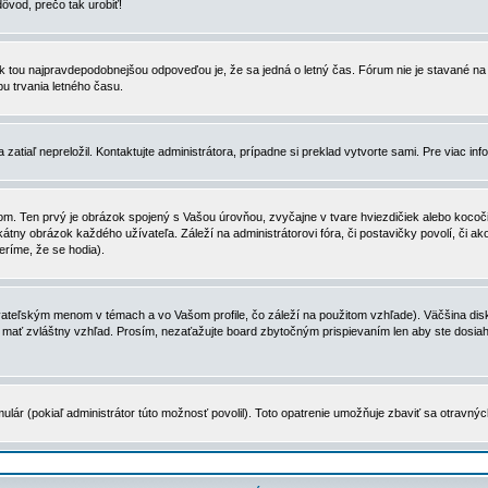
dôvod, prečo tak urobiť!
, tak tou najpravdepodobnejšou odpoveďou je, že sa jedná o letný čas. Fórum nie je stavané
u trvania letného času.
zatiaľ nepreložil. Kontaktujte administrátora, prípadne si preklad vytvorte sami. Pre viac in
. Ten prvý je obrázok spojený s Vašou úrovňou, zvyčajne v tvare hviezdičiek alebo kocočiek
tny obrázok každého užívateľa. Záleží na administrátorovi fóra, či postavičky povolí, či ak
eríme, že se hodia).
ateľským menom v témach a vo Vašom profile, čo záleží na použitom vzhľade). Väčšina disk
ôže mať zvláštny vzhľad. Prosím, nezaťažujte board zbytočným prispievaním len aby ste dosi
ulár (pokiaľ administrátor túto možnosť povolil). Toto opatrenie umožňuje zbaviť sa otravný