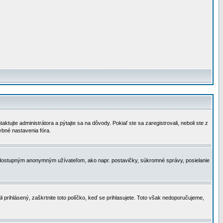
tujte administrátora a pýtajte sa na dôvody. Pokiaľ ste sa zaregistrovali, neboli ste z
ybné nastavenia fóra.
 nedostupným anonymným užívateľom, ako napr. postavičky, súkromné správy, posielanie
i prihlásený, zaškrtnite toto políčko, keď se prihlasujete. Toto však nedoporučujeme,