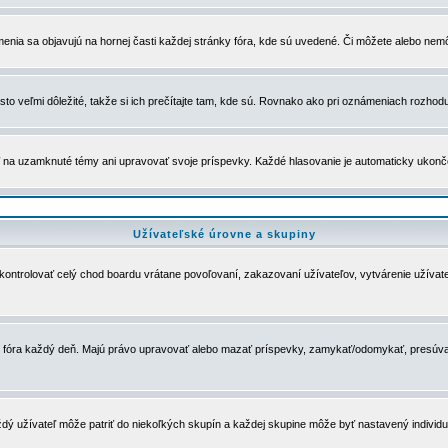
menia sa objavujú na hornej časti každej stránky fóra, kde sú uvedené. Či môžete alebo nemô
to veľmi dôležité, takže si ich prečítajte tam, kde sú. Rovnako ako pri oznámeniach rozhoduje
a uzamknuté témy ani upravovať svoje príspevky. Každé hlasovanie je automaticky ukon
Užívateľské úrovne a skupiny
u kontrolovať celý chod boardu vrátane povoľovaní, zakazovaní užívateľov, vytvárenie užíva
 chod fóra každý deň. Majú právo upravovať alebo mazať príspevky, zamykať/odomykať, presúva
dý užívateľ môže patriť do niekoľkých skupín a každej skupine môže byť nastavený individuá