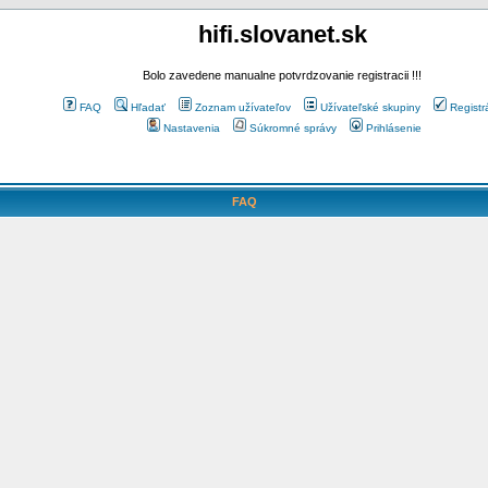
hifi.slovanet.sk
Bolo zavedene manualne potvrdzovanie registracii !!!
FAQ
Hľadať
Zoznam užívateľov
Užívateľské skupiny
Registr
Nastavenia
Súkromné správy
Prihlásenie
FAQ