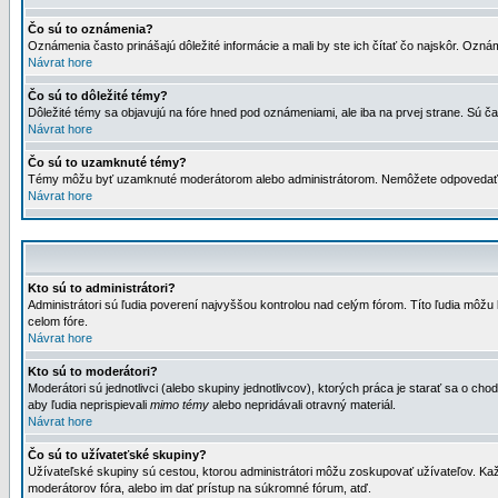
Čo sú to oznámenia?
Oznámenia často prinášajú dôležité informácie a mali by ste ich čítať čo najskôr. Ozná
Návrat hore
Čo sú to dôležité témy?
Dôležité témy sa objavujú na fóre hned pod oznámeniami, ale iba na prvej strane. Sú čas
Návrat hore
Čo sú to uzamknuté témy?
Témy môžu byť uzamknuté moderátorom alebo administrátorom. Nemôžete odpovedať n
Návrat hore
Kto sú to administrátori?
Administrátori sú ľudia poverení najvyššou kontrolou nad celým fórom. Títo ľudia môž
celom fóre.
Návrat hore
Kto sú to moderátori?
Moderátori sú jednotlivci (alebo skupiny jednotlivcov), ktorých práca je starať sa o
aby ľudia neprispievali
mimo témy
alebo nepridávali otravný materiál.
Návrat hore
Čo sú to užívateťské skupiny?
Užívateľské skupiny sú cestou, ktorou administrátori môžu zoskupovať užívateľov. Kaž
moderátorov fóra, alebo im dať prístup na súkromné fórum, atď.