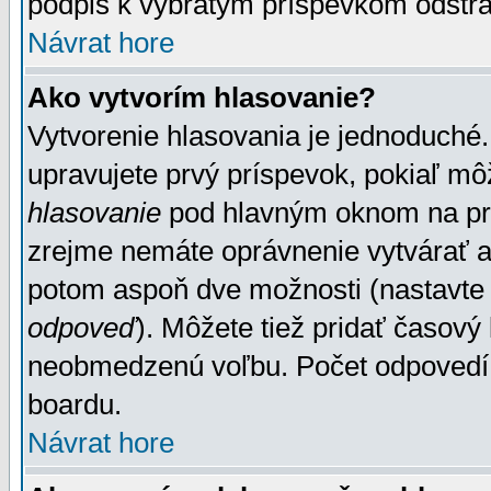
podpis k vybratým príspevkom odstrá
Návrat hore
Ako vytvorím hlasovanie?
Vytvorenie hlasovania je jednoduché.
upravujete prvý príspevok, pokiaľ môž
hlasovanie
pod hlavným oknom na prid
zrejme nemáte oprávnenie vytvárať an
potom aspoň dve možnosti (nastavte 
odpoveď
). Môžete tiež pridať časový
neobmedzenú voľbu. Počet odpovedí, 
boardu.
Návrat hore