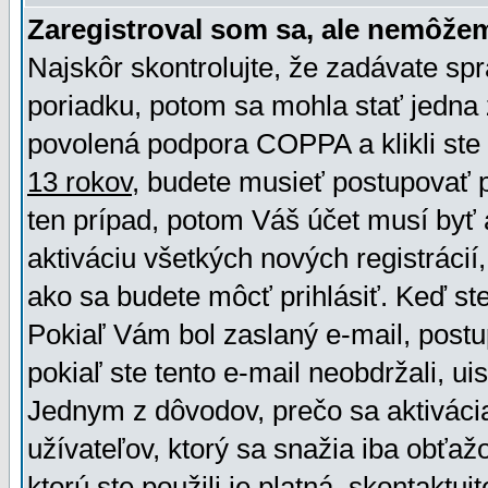
Zaregistroval som sa, ale nemôžem
Najskôr skontrolujte, že zadávate sp
poriadku, potom sa mohla stať jedna 
povolená podpora COPPA a klikli ste 
13 rokov
, budete musieť postupovať po
ten prípad, potom Váš účet musí byť 
aktiváciu všetkých nových registráci
ako sa budete môcť prihlásiť. Keď ste 
Pokiaľ Vám bol zaslaný e-mail, postu
pokiaľ ste tento e-mail neobdržali, ui
Jednym z dôvodov, prečo sa aktiváci
užívateľov, ktorý sa snažia iba obťažo
ktorú ste použili je platná, skontaktuj