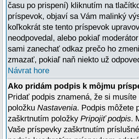
času po prispení) kliknutím na tlačít
príspevok, objaví sa Vám malinký výs
koľkokrát ste tento príspevok upravova
neodpovedal, alebo pokiaľ moderátor č
sami zanechať odkaz prečo ho zmenil
zmazať, pokiaľ naň niekto už odpoved
Návrat hore
Ako pridám podpis k môjmu prísp
Pridať podpis znamená, že si musíte n
položku
Nastavenia
. Podpis môžete 
zaškrtnutím položky
Pripojiť podpis
. 
Vaše príspevky zaškrtnutím príslušné