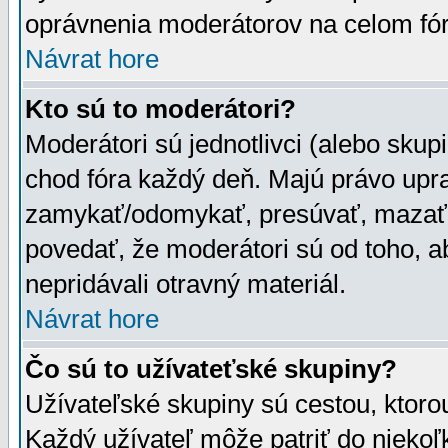
oprávnenia moderátorov na celom fór
Návrat hore
Kto sú to moderátori?
Moderátori sú jednotlivci (alebo skupi
chod fóra každý deň. Majú právo upr
zamykať/odomykať, presúvať, mazať a
povedať, že moderátori sú od toho, a
nepridávali otravný materiál.
Návrat hore
Čo sú to užívateťské skupiny?
Užívateľské skupiny sú cestou, ktoro
Každý užívateľ môže patriť do nieko