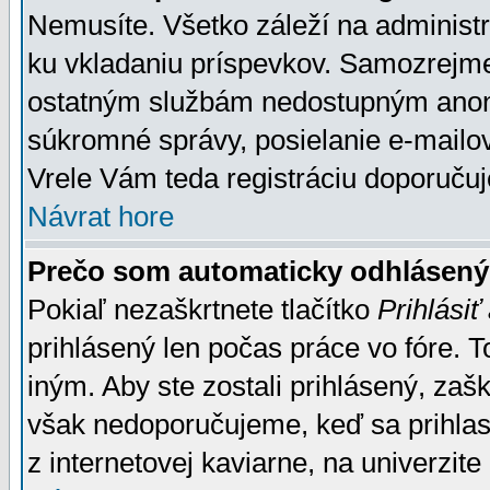
Nemusíte. Všetko záleží na administrá
ku vkladaniu príspevkov. Samozrejme
ostatným službám nedostupným anon
súkromné správy, posielanie e-mailov
Vrele Vám teda registráciu doporučuj
Návrat hore
Prečo som automaticky odhlásen
Pokiaľ nezaškrtnete tlačítko
Prihlásiť
prihlásený len počas práce vo fóre. 
iným. Aby ste zostali prihlásený, zaškr
však nedoporučujeme, keď sa prihlasuj
z internetovej kaviarne, na univerzite 