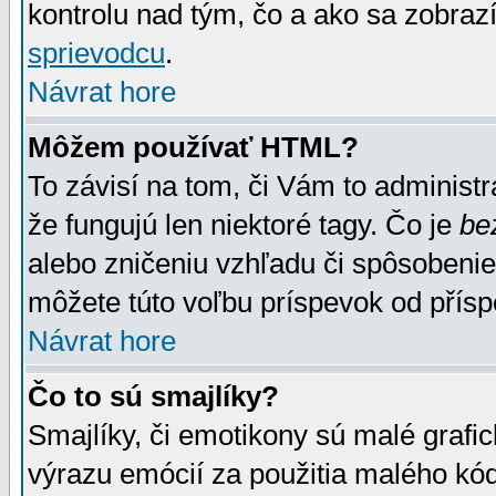
kontrolu nad tým, čo a ako sa zobrazí
sprievodcu
.
Návrat hore
Môžem používať HTML?
To závisí na tom, či Vám to administrá
že fungujú len niektoré tagy. Čo je
be
alebo zničeniu vzhľadu či spôsobeni
môžete túto voľbu príspevok od přís
Návrat hore
Čo to sú smajlíky?
Smajlíky, či emotikony sú malé grafic
výrazu emócií za použitia malého kód