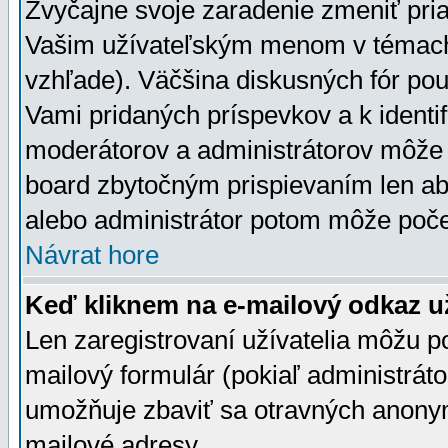
Zvyčajne svoje zaradenie zmeniť pr
Vašim užívateľským menom v témach 
vzhľade). Väčšina diskusných fór pou
Vami pridaných príspevkov a k identif
moderátorov a administrátorov môže 
board zbytočným prispievaním len aby
alebo administrátor potom môže počet
Návrat hore
Keď kliknem na e-mailový odkaz už
Len zaregistrovaní užívatelia môžu p
mailový formulár (pokiaľ administráto
umožňuje zbaviť sa otravných anonym
mailové adresy.