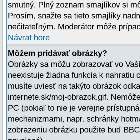
smutný. Plný zoznam smajlíkov si mô
Prosím, snažte sa tieto smajlíky nad
nečitateľným. Moderátor môže prípa
Návrat hore
Môžem pridávať obrázky?
Obrázky sa môžu zobrazovať vo Vaši
neexistuje žiadna funkcia k nahratiu
musíte uviesť na takýto obrázok odka
internete.sk/moj-obrazok.gif. Nemôž
PC (pokiaľ to nie je verejne prístupn
mechanizmami, napr. schránky hotmai
zobrazeniu obrázku použite buď BBCo