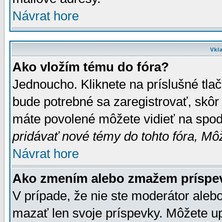
Návrat hore
Vkl
Ako vložím tému do fóra?
Jednoucho. Kliknete na príslušné tla
bude potrebné sa zaregistrovať, skôr 
máte povolené môžete vidieť na spodn
pridávať nové témy do tohto fóra, Môž
Návrat hore
Ako zmením alebo zmažem príspe
V prípade, že nie ste moderátor aleb
mazať len svoje príspevky. Môžete u