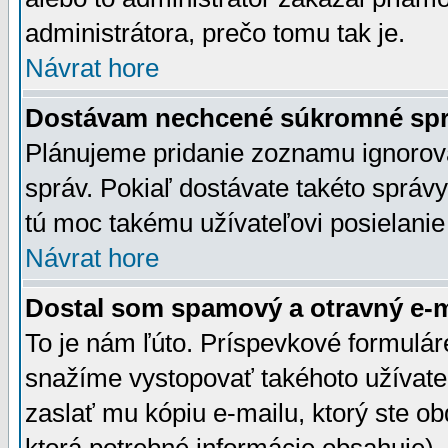
administrátora, prečo tomu tak je.
Návrat hore
Dostávam nechcené súkromné spr
Plánujeme pridanie zoznamu ignorov
správ. Pokiaľ dostávate takéto správy
tú moc takému užívateľovi posielanie
Návrat hore
Dostal som spamový a otravný e-ma
To je nám ľúto. Príspevkové formulá
snažíme vystopovať takéhoto užívateľ
zaslať mu kópiu e-mailu, ktorý ste obdr