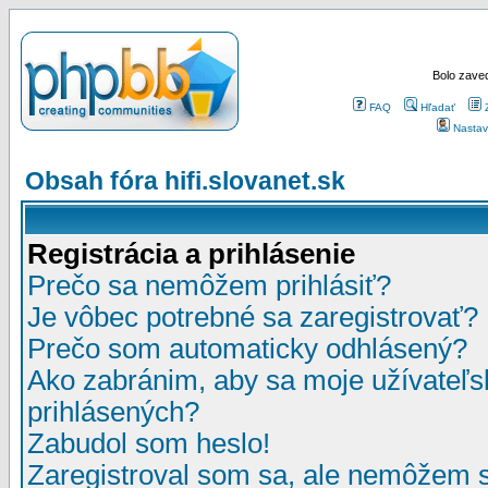
Bolo zaved
FAQ
Hľadať
Nastav
Obsah fóra hifi.slovanet.sk
Registrácia a prihlásenie
Prečo sa nemôžem prihlásiť?
Je vôbec potrebné sa zaregistrovať?
Prečo som automaticky odhlásený?
Ako zabránim, aby sa moje užívateľ
prihlásených?
Zabudol som heslo!
Zaregistroval som sa, ale nemôžem sa