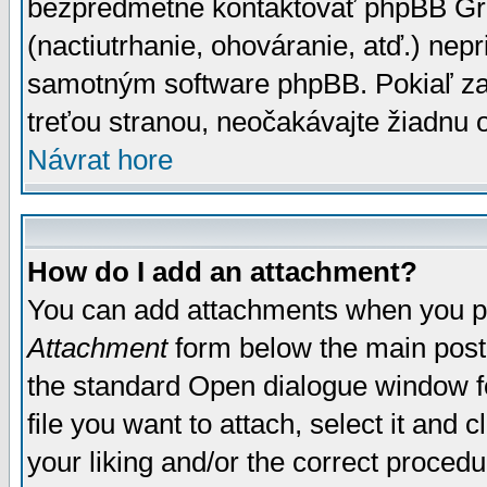
bezpredmetné kontaktovať phpBB Grou
(nactiutrhanie, ohováranie, atď.) ne
samotným software phpBB. Pokiaľ zaš
treťou stranou, neočakávajte žiadnu
Návrat hore
How do I add an attachment?
You can add attachments when you p
Attachment
form below the main post
the standard Open dialogue window fo
file you want to attach, select it and
your liking and/or the correct proced