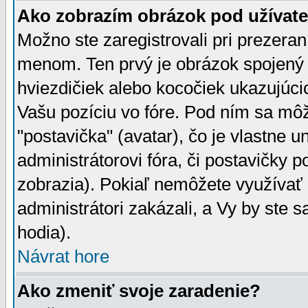
Ako zobrazím obrázok pod užíva
Možno ste zaregistrovali pri prezera
menom. Ten prvý je obrázok spojený 
hviezdičiek alebo kocočiek ukazujúcic
Vašu pozíciu vo fóre. Pod ním sa m
"postavička" (avatar), čo je vlastne 
administrátorovi fóra, či postavičky p
zobrazia). Pokiaľ nemôžete využívať 
administrátori zakázali, a Vy by ste 
hodia).
Návrat hore
Ako zmeniť svoje zaradenie?