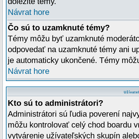
dôležité témy.
Návrat hore
Čo sú to uzamknuté témy?
Témy môžu byť uzamknuté moderáto
odpovedať na uzamknuté témy ani up
je automaticky ukončené. Témy môžu
Návrat hore
Užívate
Kto sú to administrátori?
Administrátori sú ľudia poverení najv
môžu kontrolovať celý chod boardu v
vytvárenie užívateľských skupín aleb