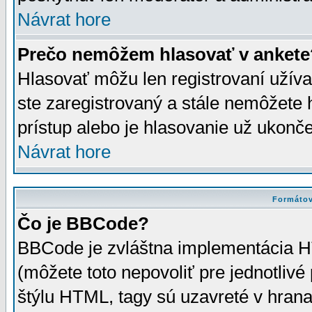
Návrat hore
Prečo nemôžem hlasovať v ankete
Hlasovať môžu len registrovaní užívat
ste zaregistrovaný a stále nemôžet
prístup alebo je hlasovanie už ukonč
Návrat hore
Formátov
Čo je BBCode?
BBCode je zvláštna implementácia HT
(môžete toto nepovoliť pre jednotli
štýlu HTML, tagy sú uzavreté v hrana