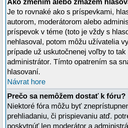
Ako zmením alebo zmažem hlasov
Je to rovnaké ako s príspevkami, h
autorom, moderátorom alebo administ
príspevok v téme (toto je vždy s hlas
nehlasoval, potom môžu užívatelia v
prípade už uskutočnenej voľby to tak
administrátor. Tímto opatrením sa sn
hlasovaní.
Návrat hore
Prečo sa nemôžem dostať k fóru?
Niektoré fóra môžu byť zneprístupnen
prehliadaniu, či prispievaniu atď. pot
poskytnúť len moderátor a administrát