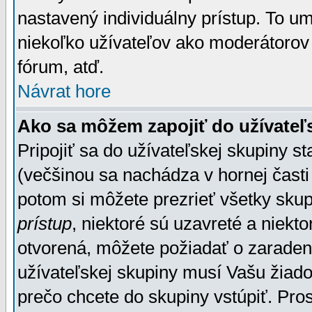
nastavený individuálny prístup. To u
niekoľko užívateľov ako moderátorov 
fórum, atď.
Návrat hore
Ako sa môžem zapojiť do užívateľ
Pripojiť sa do užívateľskej skupiny s
(večšinou sa nachádza v hornej časti 
potom si môžete prezrieť všetky sku
prístup
, niektoré sú uzavreté a niekt
otvorená, môžete požiadať o zaradeni
užívateľskej skupiny musí Vašu žiado
prečo chcete do skupiny vstúpiť. Pro