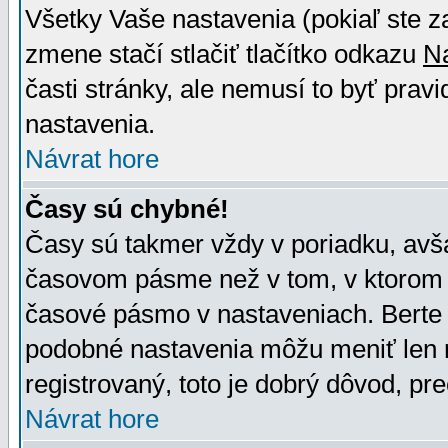
Všetky Vaše nastavenia (pokiaľ ste z
zmene stačí stlačiť tlačítko odkazu
N
časti stránky, ale nemusí to byť prav
nastavenia.
Návrat hore
Časy sú chybné!
Časy sú takmer vždy v poriadku, avša
časovom pásme než v tom, v ktorom s
časové pásmo v nastaveniach. Bert
podobné nastavenia môžu meniť len re
registrovaný, toto je dobrý dôvod, pre
Návrat hore