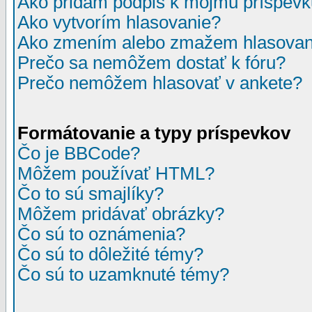
Ako pridám podpis k môjmu príspev
Ako vytvorím hlasovanie?
Ako zmením alebo zmažem hlasovan
Prečo sa nemôžem dostať k fóru?
Prečo nemôžem hlasovať v ankete?
Formátovanie a typy príspevkov
Čo je BBCode?
Môžem používať HTML?
Čo to sú smajlíky?
Môžem pridávať obrázky?
Čo sú to oznámenia?
Čo sú to dôležité témy?
Čo sú to uzamknuté témy?