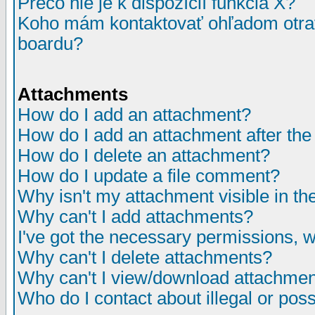
Prečo nie je k dispozícií funkcia X?
Koho mám kontaktovať ohľadom otrav
boardu?
Attachments
How do I add an attachment?
How do I add an attachment after the i
How do I delete an attachment?
How do I update a file comment?
Why isn't my attachment visible in th
Why can't I add attachments?
I've got the necessary permissions, 
Why can't I delete attachments?
Why can't I view/download attachme
Who do I contact about illegal or poss