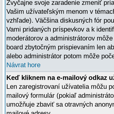
Zvyčajne svoje zaradenie zmeniť pr
Vašim užívateľským menom v témach 
vzhľade). Väčšina diskusných fór pou
Vami pridaných príspevkov a k identif
moderátorov a administrátorov môže 
board zbytočným prispievaním len aby
alebo administrátor potom môže počet
Návrat hore
Keď kliknem na e-mailový odkaz už
Len zaregistrovaní užívatelia môžu p
mailový formulár (pokiaľ administráto
umožňuje zbaviť sa otravných anonym
mailové adresy.