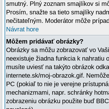
smutný. Plný zoznam smajlíkov si mô
Prosím, snažte sa tieto smajlíky nad
nečitateľným. Moderátor môže prípa
Návrat hore
Môžem pridávať obrázky?
Obrázky sa môžu zobrazovať vo Vaši
neexistuje žiadna funkcia k nahratiu
musíte uviesť na takýto obrázok odka
internete.sk/moj-obrazok.gif. Nemôž
PC (pokiaľ to nie je verejne prístupn
mechanizmami, napr. schránky hotmai
zobrazeniu obrázku použite buď BBCo