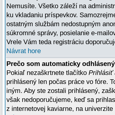
Nemusíte. Všetko záleží na administrá
ku vkladaniu príspevkov. Samozrejme
ostatným službám nedostupným anon
súkromné správy, posielanie e-mailov
Vrele Vám teda registráciu doporučuj
Návrat hore
Prečo som automaticky odhlásen
Pokiaľ nezaškrtnete tlačítko
Prihlásiť
prihlásený len počas práce vo fóre. 
iným. Aby ste zostali prihlásený, zaškr
však nedoporučujeme, keď sa prihlasuj
z internetovej kaviarne, na univerzite 