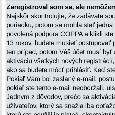
Zaregistroval som sa, ale nemôžem
Najskôr skontrolujte, že zadávate sp
poriadku, potom sa mohla stať jedna 
povolená podpora COPPA a klikli ste 
13 rokov
, budete musieť postupovať po
ten prípad, potom Váš účet musí byť 
aktiváciu všetkých nových registráci
ako sa budete môcť prihlásiť. Keď ste 
Pokiaľ Vám bol zaslaný e-mail, postu
pokiaľ ste tento e-mail neobdržali, ui
Jednym z dôvodov, prečo sa aktiváci
užívateľov, ktorý sa snažia iba obťažo
ktorú ste použili je platná, skontaktuj