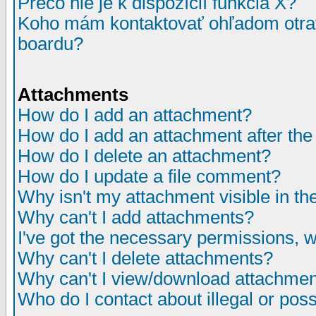
Prečo nie je k dispozícií funkcia X?
Koho mám kontaktovať ohľadom otrav
boardu?
Attachments
How do I add an attachment?
How do I add an attachment after the i
How do I delete an attachment?
How do I update a file comment?
Why isn't my attachment visible in th
Why can't I add attachments?
I've got the necessary permissions, 
Why can't I delete attachments?
Why can't I view/download attachme
Who do I contact about illegal or poss