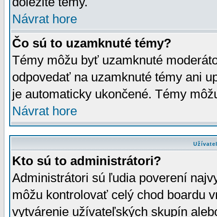
dôležité témy.
Návrat hore
Čo sú to uzamknuté témy?
Témy môžu byť uzamknuté moderáto
odpovedať na uzamknuté témy ani up
je automaticky ukončené. Témy môžu
Návrat hore
Užívate
Kto sú to administrátori?
Administrátori sú ľudia poverení najv
môžu kontrolovať celý chod boardu v
vytvárenie užívateľských skupín aleb