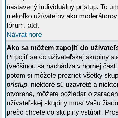
nastavený individuálny prístup. To u
niekoľko užívateľov ako moderátorov 
fórum, atď.
Návrat hore
Ako sa môžem zapojiť do užívateľ
Pripojiť sa do užívateľskej skupiny s
(večšinou sa nachádza v hornej časti 
potom si môžete prezrieť všetky sku
prístup
, niektoré sú uzavreté a niekt
otvorená, môžete požiadať o zaradeni
užívateľskej skupiny musí Vašu žiado
prečo chcete do skupiny vstúpiť. Pro