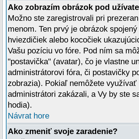
Ako zobrazím obrázok pod užíva
Možno ste zaregistrovali pri prezera
menom. Ten prvý je obrázok spojený 
hviezdičiek alebo kocočiek ukazujúcic
Vašu pozíciu vo fóre. Pod ním sa m
"postavička" (avatar), čo je vlastne 
administrátorovi fóra, či postavičky p
zobrazia). Pokiaľ nemôžete využívať 
administrátori zakázali, a Vy by ste 
hodia).
Návrat hore
Ako zmeniť svoje zaradenie?