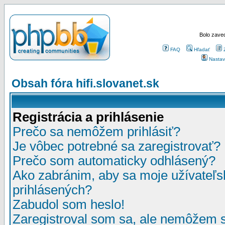
Bolo zaved
FAQ
Hľadať
Nastav
Obsah fóra hifi.slovanet.sk
Registrácia a prihlásenie
Prečo sa nemôžem prihlásiť?
Je vôbec potrebné sa zaregistrovať?
Prečo som automaticky odhlásený?
Ako zabránim, aby sa moje užívateľ
prihlásených?
Zabudol som heslo!
Zaregistroval som sa, ale nemôžem sa