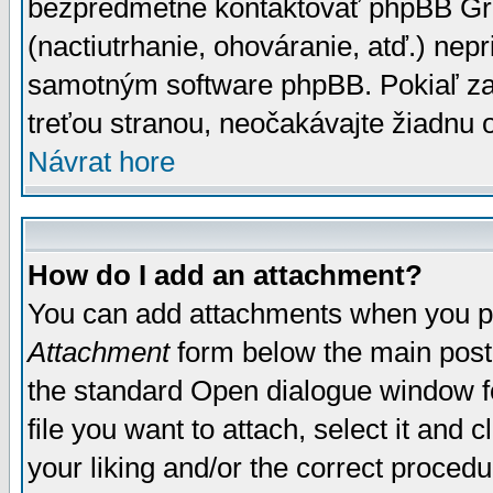
bezpredmetné kontaktovať phpBB Grou
(nactiutrhanie, ohováranie, atď.) ne
samotným software phpBB. Pokiaľ zaš
treťou stranou, neočakávajte žiadnu
Návrat hore
How do I add an attachment?
You can add attachments when you p
Attachment
form below the main post
the standard Open dialogue window fo
file you want to attach, select it and
your liking and/or the correct proced