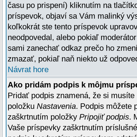
času po prispení) kliknutím na tlačít
príspevok, objaví sa Vám malinký výs
koľkokrát ste tento príspevok upravova
neodpovedal, alebo pokiaľ moderátor č
sami zanechať odkaz prečo ho zmenil
zmazať, pokiaľ naň niekto už odpoved
Návrat hore
Ako pridám podpis k môjmu prísp
Pridať podpis znamená, že si musíte n
položku
Nastavenia
. Podpis môžete 
zaškrtnutím položky
Pripojiť podpis
. 
Vaše príspevky zaškrtnutím príslušné