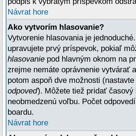
podpis k vybratým príspevkom odstrá
Návrat hore
Ako vytvorím hlasovanie?
Vytvorenie hlasovania je jednoduché.
upravujete prvý príspevok, pokiaľ môž
hlasovanie
pod hlavným oknom na prid
zrejme nemáte oprávnenie vytvárať an
potom aspoň dve možnosti (nastavte 
odpoveď
). Môžete tiež pridať časový
neobmedzenú voľbu. Počet odpovedí, 
boardu.
Návrat hore