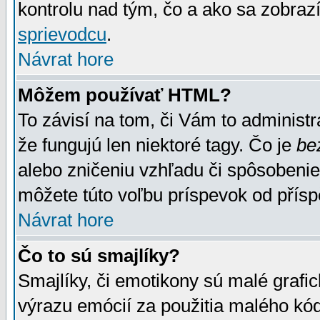
kontrolu nad tým, čo a ako sa zobrazí
sprievodcu
.
Návrat hore
Môžem používať HTML?
To závisí na tom, či Vám to administrá
že fungujú len niektoré tagy. Čo je
be
alebo zničeniu vzhľadu či spôsobeni
môžete túto voľbu príspevok od přís
Návrat hore
Čo to sú smajlíky?
Smajlíky, či emotikony sú malé grafic
výrazu emócií za použitia malého kód