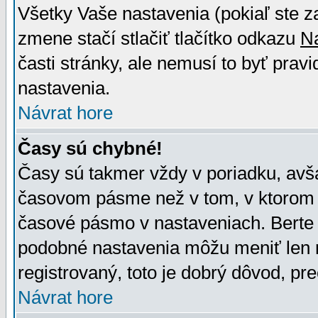
Všetky Vaše nastavenia (pokiaľ ste z
zmene stačí stlačiť tlačítko odkazu
N
časti stránky, ale nemusí to byť prav
nastavenia.
Návrat hore
Časy sú chybné!
Časy sú takmer vždy v poriadku, avša
časovom pásme než v tom, v ktorom s
časové pásmo v nastaveniach. Bert
podobné nastavenia môžu meniť len re
registrovaný, toto je dobrý dôvod, pre
Návrat hore