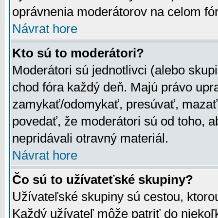
oprávnenia moderátorov na celom fór
Návrat hore
Kto sú to moderátori?
Moderátori sú jednotlivci (alebo skupi
chod fóra každý deň. Majú právo upr
zamykať/odomykať, presúvať, mazať a
povedať, že moderátori sú od toho, a
nepridávali otravný materiál.
Návrat hore
Čo sú to užívateťské skupiny?
Užívateľské skupiny sú cestou, ktoro
Každý užívateľ môže patriť do nieko