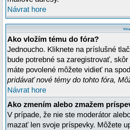
Návrat hore
Vkl
Ako vložím tému do fóra?
Jednoucho. Kliknete na príslušné tla
bude potrebné sa zaregistrovať, skôr 
máte povolené môžete vidieť na spodn
pridávať nové témy do tohto fóra, Môž
Návrat hore
Ako zmením alebo zmažem príspe
V prípade, že nie ste moderátor aleb
mazať len svoje príspevky. Môžete u