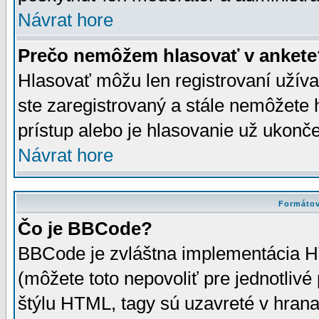
Návrat hore
Prečo nemôžem hlasovať v ankete
Hlasovať môžu len registrovaní užívat
ste zaregistrovaný a stále nemôžet
prístup alebo je hlasovanie už ukonč
Návrat hore
Formátov
Čo je BBCode?
BBCode je zvláštna implementácia HT
(môžete toto nepovoliť pre jednotli
štýlu HTML, tagy sú uzavreté v hrana