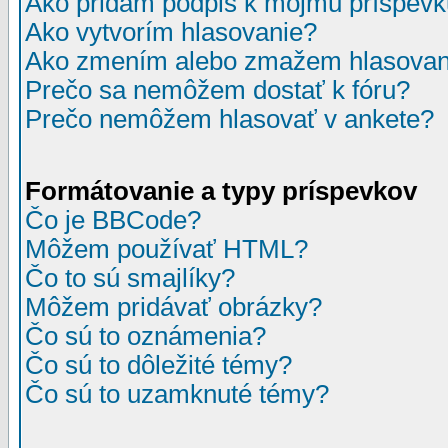
Ako pridám podpis k môjmu príspev
Ako vytvorím hlasovanie?
Ako zmením alebo zmažem hlasovan
Prečo sa nemôžem dostať k fóru?
Prečo nemôžem hlasovať v ankete?
Formátovanie a typy príspevkov
Čo je BBCode?
Môžem používať HTML?
Čo to sú smajlíky?
Môžem pridávať obrázky?
Čo sú to oznámenia?
Čo sú to dôležité témy?
Čo sú to uzamknuté témy?