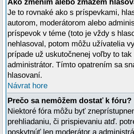
Ako zmením alebo zmažem hlasov
Je to rovnaké ako s príspevkami, h
autorom, moderátorom alebo administ
príspevok v téme (toto je vždy s hlas
nehlasoval, potom môžu užívatelia v
prípade už uskutočnenej voľby to tak
administrátor. Tímto opatrením sa sn
hlasovaní.
Návrat hore
Prečo sa nemôžem dostať k fóru?
Niektoré fóra môžu byť zneprístupnen
prehliadaniu, či prispievaniu atď. pot
poskytnúť len moderátor a administrát