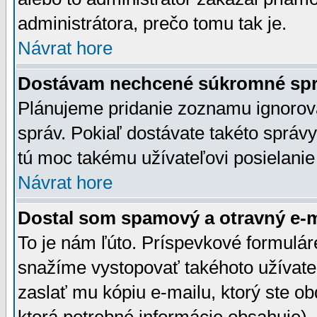
administrátora, prečo tomu tak je.
Návrat hore
Dostávam nechcené súkromné spr
Plánujeme pridanie zoznamu ignorov
správ. Pokiaľ dostávate takéto správy
tú moc takému užívateľovi posielanie
Návrat hore
Dostal som spamový a otravný e-ma
To je nám ľúto. Príspevkové formulá
snažíme vystopovať takéhoto užívateľ
zaslať mu kópiu e-mailu, ktorý ste obdr