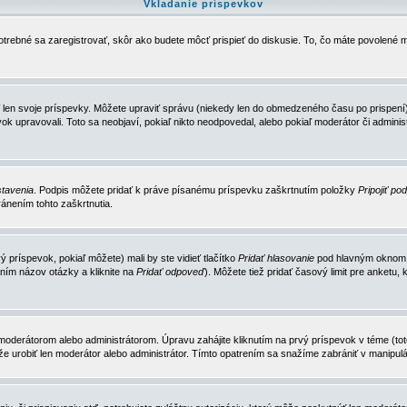
Vkladanie príspevkov
trebné sa zaregistrovať, skôr ako budete môcť prispieť do diskusie. To, čo máte povolené m
 len svoje príspevky. Môžete upraviť správu (niekedy len do obmedzeného času po prispení) 
k upravovali. Toto sa neobjaví, pokiaľ nikto neodpovedal, alebo pokiaľ moderátor či adminis
tavenia
. Podpis môžete pridať k práve písanému príspevku zaškrtnutím položky
Pripojiť po
ánením tohto zaškrtnutia.
 príspevok, pokiaľ môžete) mali by ste vidieť tlačítko
Pridať hlasovanie
pod hlavným oknom n
ním názov otázky a kliknite na
Pridať odpoveď
). Môžete tiež pridať časový limit pre anket
erátorom alebo administrátorom. Úpravu zahájite kliknutím na prvý príspevok v téme (toto 
e urobiť len moderátor alebo administrátor. Tímto opatrením sa snažíme zabrániť v manipulá