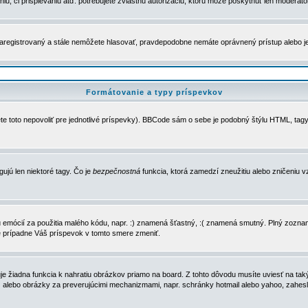
u, či prispievaniu atď. potrebujete zvláštnu autorizáciu, ktorú môže poskytnúť len moderátor 
e zaregistrovaný a stále nemôžete hlasovať, pravdepodobne nemáte oprávnený prístup alebo 
Formátovanie a typy príspevkov
e toto nepovoliť pre jednotlivé príspevky). BBCode sám o sebe je podobný štýlu HTML, tagy
gujú len niektoré tagy. Čo je
bezpečnostná
funkcia, ktorá zamedzí zneužitiu alebo zničeniu 
zu emócií za použitia malého kódu, napr. :) znamená šťastný, :( znamená smutný. Plný zozna
e prípadne Váš príspevok v tomto smere zmeniť.
 žiadna funkcia k nahratiu obrázkov priamo na board. Z tohto dôvodu musíte uviesť na taký
ca) alebo obrázky za preverujúcimi mechanizmami, napr. schránky hotmail alebo yahoo, zahe