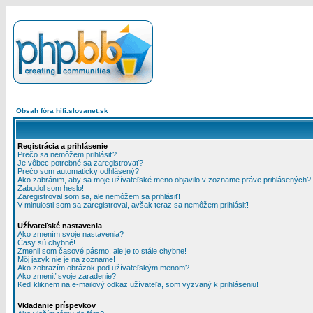
Obsah fóra hifi.slovanet.sk
Registrácia a prihlásenie
Prečo sa nemôžem prihlásiť?
Je vôbec potrebné sa zaregistrovať?
Prečo som automaticky odhlásený?
Ako zabránim, aby sa moje užívateľské meno objavilo v zozname práve prihlásených?
Zabudol som heslo!
Zaregistroval som sa, ale nemôžem sa prihlásiť!
V minulosti som sa zaregistroval, avšak teraz sa nemôžem prihlásiť!
Užívateľské nastavenia
Ako zmením svoje nastavenia?
Časy sú chybné!
Zmenil som časové pásmo, ale je to stále chybne!
Môj jazyk nie je na zozname!
Ako zobrazím obrázok pod užívateľským menom?
Ako zmeniť svoje zaradenie?
Keď kliknem na e-mailový odkaz užívateľa, som vyzvaný k prihláseniu!
Vkladanie príspevkov