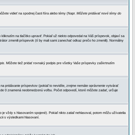
ôžete vidieť na spodnej časti fóra alebo témy (Napr.
Môžete pridávať nové témy do
kliknutím na tlačítko
upraviť
. Pokiaľ už niekto odpovedal na Váš príspevok, objaví sa
trátor zmenili príspevok (tí by mali sami zanechať odkaz prečo ho zmenili). Normálny
dpis
. Môžete tiež pridať rovnaký podpis pre všetky Vaše príspevky zaškrtnutím
a pridávanie príspevkov (pokiaľ to nevidíte, zrejme nemáte oprávnenie vytvárať
u, kde 0 znamená neobmedzenú voľbu. Počet odpovedí, ktoré môžete zadať, určuje
je vždy s hlasovaním spojené). Pokiaľ nikto zatiaľ nehlasoval, potom môžu užívatelia
cii s výsledkami hlasovaní.