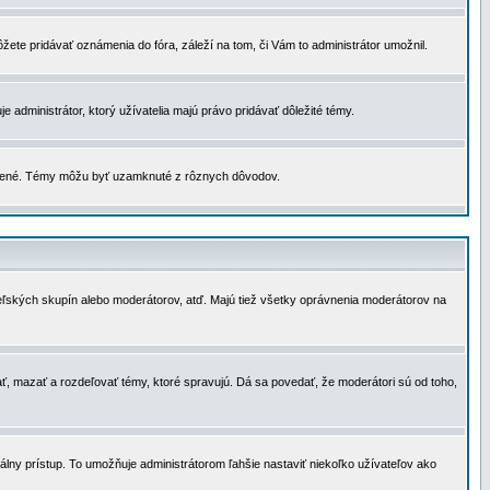
žete pridávať oznámenia do fóra, záleží na tom, či Vám to administrátor umožnil.
 administrátor, ktorý užívatelia majú právo pridávať dôležité témy.
čené. Témy môžu byť uzamknuté z rôznych dôvodov.
teľských skupín alebo moderátorov, atď. Majú tiež všetky oprávnenia moderátorov na
ť, mazať a rozdeľovať témy, ktoré spravujú. Dá sa povedať, že moderátori sú od toho,
lny prístup. To umožňuje administrátorom ľahšie nastaviť niekoľko užívateľov ako