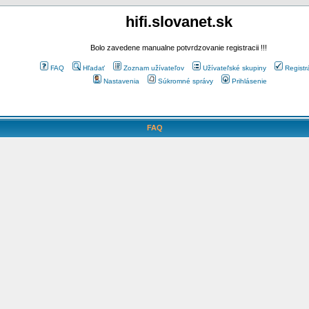
hifi.slovanet.sk
Bolo zavedene manualne potvrdzovanie registracii !!!
FAQ
Hľadať
Zoznam užívateľov
Užívateľské skupiny
Registr
Nastavenia
Súkromné správy
Prihlásenie
FAQ