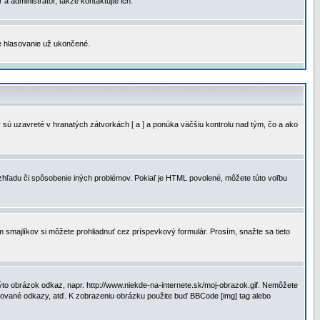
a administrátor, takže kontaktujte ich.
je hlasovanie už ukončené.
 sú uzavreté v hranatých zátvorkách [ a ] a ponúka väčšiu kontrolu nad tým, čo a ako
vzhľadu či spôsobenie iných problémov. Pokiaľ je HTML povolené, môžete túto voľbu
m smajlíkov si môžete prohliadnuť cez príspevkový formulár. Prosím, snažte sa tieto
to obrázok odkaz, napr. http://www.niekde-na-internete.sk/moj-obrazok.gif. Nemôžete
slované odkazy, atď. K zobrazeniu obrázku použite buď BBCode [img] tag alebo