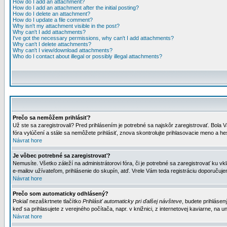
How do I add an attachment?
How do I add an attachment after the initial posting?
How do I delete an attachment?
How do I update a file comment?
Why isn't my attachment visible in the post?
Why can't I add attachments?
I've got the necessary permissions, why can't I add attachments?
Why can't I delete attachments?
Why can't I view/download attachments?
Who do I contact about illegal or possibly illegal attachments?
Prečo sa nemôžem prihlásiť?
Už ste sa zaregistrovali? Pred prihlásením je potrebné sa najskôr zaregistrovať. Bola V
fóra vylúčení a stále sa nemôžete prihlásiť, znova skontrolujte prihlasovacie meno a h
Návrat hore
Je vôbec potrebné sa zaregistrovať?
Nemusíte. Všetko záleží na administrátorovi fóra, či je potrebné sa zaregistrovať k
e-mailov užívateľom, prihlásenie do skupín, atď. Vrele Vám teda registráciu doporučujem
Návrat hore
Prečo som automaticky odhlásený?
Pokiaľ nezaškrtnete tlačítko
Prihlásiť automaticky pri ďalšej návšteve
, budete prihlásen
keď sa prihlasujete z verejného počítača, napr. v knižnici, z internetovej kaviarne, na un
Návrat hore