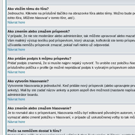
Ako vložím tému do fóra?
Jednoucho. Kliknete na príslušné tlačítko na obrazovke fóra alebo témy. Možno bude po
tohto fóra, Môžete hlasovať v tomto fóre, atd.
).
Návrat hore
Ako zmením alebo zmažem príspevok?
V prípade, že nie ste moderátor alebo administrátor, tak môžete upravovať alebo mazať
Vám malinký výstup textíku pod príspevkom, ktorý ukazuje, koľkokrát ste tento príspevo
užívatelia nemôžu príspevok zmazať, pokiaľ naň niekto už odpovedal.
Návrat hore
Ako pridám podpis k môjmu príspevku?
Pridať podpis znamená, že si musíte najprv nejaký vytvoriť. To urobíte cez položku
Nas
príslušného políčka v profile (je možné nepridávať podpis k vybratým príspevkom odstr
Návrat hore
Ako vytvorím hlasovanie?
Vytvorenie hlasovania je jednoduché. Keď pridáte nový príspevok (alebo upravujete prvý
ankety). Mali by ste zadať názov ankety a potom aspoň dve možnosti (nastavte napísa
administrátor boardu.
Návrat hore
Ako zmením alebo zmažem hlasovanie?
Je to rovnaké ako s príspevkami, hlasovania môžu byť editované pôvodným autorom, mod
vymazať alebo zmeniť položku v hlasovaní, v prípade už uskutočnenej voľby to tak môž
Návrat hore
Prečo sa nemôžem dostať k fóru?