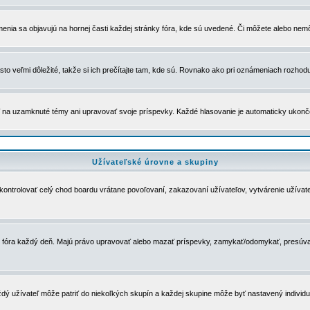
menia sa objavujú na hornej časti každej stránky fóra, kde sú uvedené. Či môžete alebo nemô
to veľmi dôležité, takže si ich prečítajte tam, kde sú. Rovnako ako pri oznámeniach rozhoduje
a uzamknuté témy ani upravovať svoje príspevky. Každé hlasovanie je automaticky ukon
Užívateľské úrovne a skupiny
u kontrolovať celý chod boardu vrátane povoľovaní, zakazovaní užívateľov, vytvárenie užíva
 chod fóra každý deň. Majú právo upravovať alebo mazať príspevky, zamykať/odomykať, presúva
dý užívateľ môže patriť do niekoľkých skupín a každej skupine môže byť nastavený individuá