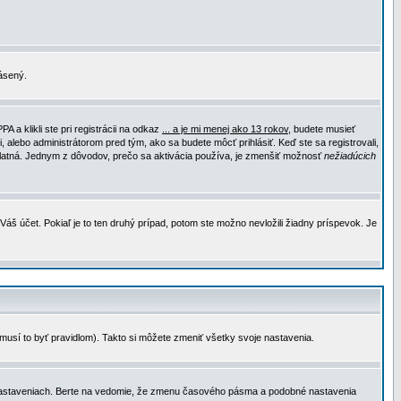
lásený.
a klikli ste pri registrácii na odkaz
... a je mi menej ako 13 rokov
, budete musieť
, alebo administrátorom pred tým, ako sa budete môcť prihlásiť. Keď ste sa registrovali,
e platná. Jednym z dôvodov, prečo sa aktivácia používa, je zmenšiť možnosť
nežiadúcich
Váš účet. Pokiaľ je to ten druhý prípad, potom ste možno nevložili žiadny príspevok. Je
emusí to byť pravidlom). Takto si môžete zmeniť všetky svoje nastavenia.
 nastaveniach. Berte na vedomie, že zmenu časového pásma a podobné nastavenia