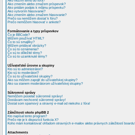
Ako vložím tému do fóra?
Ako zmením alebo zmažem príspevok?
Ako pridám podpis k môjmu príspevku?
Ako vytvorím hlasovanie?
Ako zmením alebo zmažem hlasovanie?
Prečo sa nemôžem dostať k fóru?
Prečo nemôžem hlasovať v ankete?
Formátovanie a typy príspevkov
Čo je BBCode?
Môžem používať HTML?
Čo to sú smajlíky?
Môžem pridávať obrázky?
Čo sú to oznámenia?
Čo sú to dôležité témy?
Čo sú to uzamknuté témy?
Užívateľské úrovne a skupiny
Kto sú to administrátori?
Kto sú to moderátori?
Čo sú to užívateťské skupiny?
Ako sa môžem zapojiť do užívateľskej skupiny?
Ako sa stanem moderátorom užívateľskej skupiny?
Súkromné správy
Nemôžem posielať súkromné správy!
Dostávam nechcené súkromné správy!
Dostal som spamový a otravný e-mail od niekoho z fóra!
Záležitosti okolo phpBB 2
Kto napísal tento program?
Prečo nie je k dispozícií funkcia X?
Koho mám kontaktovať ohľadom otravných e-mailov alebo právnych záležitostí boardu
Attachments