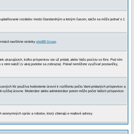
 na uplatňovanie rozdielov medzi štandardným a letným časom, takže sa môže jednať o 1
formácií navštívte stránky
phpBB Group
.
 ukazujúcich, koľko príspevkov ste už pridali, alebo Vašu pozíciu vo fóre. Pod ním
o s nimi naloží (v akej podobe sa zobrazia). Pokiaľ nemôžete využívať postavičky,
usných fór používa hodnotenie úrovní k rozlíšeniu počtu Vami pridaných príspevkov a
ahli vyššej úrovne. Moderátor alebo administrátor potom môže počet Vašich príspevkov
ch anonymných správ a robotov, ktorý zbierajú e-mailové adresy.