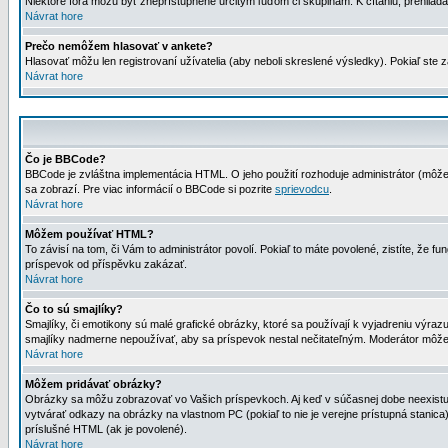
Niektoré fóra môžu byť zneprístupnené určitým ľuďom či skupinám. K čítaniu, prehliadani
Návrat hore
Prečo nemôžem hlasovať v ankete?
Hlasovať môžu len registrovaní užívatelia (aby neboli skreslené výsledky). Pokiaľ st
Návrat hore
Čo je BBCode?
BBCode je zvláštna implementácia HTML. O jeho použití rozhoduje administrátor (môžet
sa zobrazí. Pre viac informácií o BBCode si pozrite
sprievodcu
.
Návrat hore
Môžem používať HTML?
To závisí na tom, či Vám to administrátor povolí. Pokiaľ to máte povolené, zistíte, že fun
príspevok od příspěvku zakázať.
Návrat hore
Čo to sú smajlíky?
Smajlíky, či emotikony sú malé grafické obrázky, ktoré sa používají k vyjadreniu výra
smajlíky nadmerne nepoužívať, aby sa príspevok nestal nečitateľným. Moderátor môž
Návrat hore
Môžem pridávať obrázky?
Obrázky sa môžu zobrazovať vo Vašich príspevkoch. Aj keď v súčasnej dobe neexistuje
vytvárať odkazy na obrázky na vlastnom PC (pokiaľ to nie je verejne prístupná stani
príslušné HTML (ak je povolené).
Návrat hore