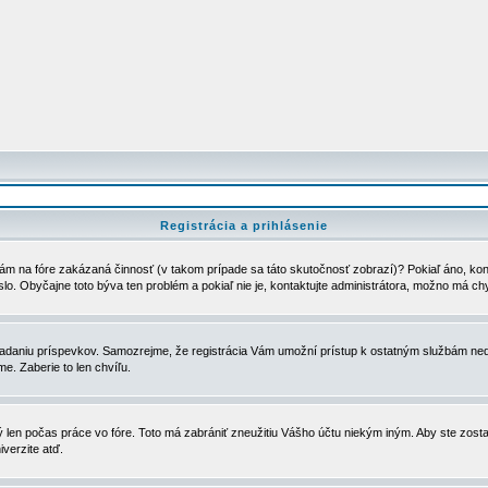
Registrácia a prihlásenie
ám na fóre zakázaná činnosť (v takom prípade sa táto skutočnosť zobrazí)? Pokiaľ áno, kontak
eslo. Obyčajne toto býva ten problém a pokiaľ nie je, kontaktujte administrátora, možno má ch
u vkladaniu príspevkov. Samozrejme, že registrácia Vám umožní prístup k ostatným službám
e. Zaberie to len chvíľu.
ý len počas práce vo fóre. Toto má zabrániť zneužitiu Vášho účtu niekým iným. Aby ste zostal
iverzite atď.