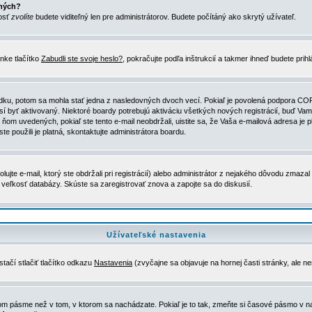
ených?
nosť
zvolíte
budete viditeľný len pre administrátorov. Budete počítáný ako skrytý užívateľ.
nke tlačítko
Zabudli ste svoje heslo?
, pokračujte podľa inštrukcií a takmer ihneď budete prih
dku, potom sa mohla stať jedna z nasledovných dvoch vecí. Pokiaľ je povolená podpora COPPA 
sí byť aktivovaný. Niektoré boardy potrebujú aktiváciu všetkých nových registrácií, buď Vami
 v ňom uvedených, pokiaľ ste tento e-mail neobdržali, uistite sa, že Vaša e-mailová adresa j
ste použili je platná, skontaktujte administrátora boardu.
te e-mail, ktorý ste obdržali pri registrácií) alebo administrátor z nejakého dôvodu zmazal 
la veľkosť databázy. Skúste sa zaregistrovať znova a zapojte sa do diskusií.
Užívateľské nastavenia
tačí stlačiť tlačítko odkazu
Nastavenia
(zvyčajne sa objavuje na hornej časti stránky, ale n
vom pásme než v tom, v ktorom sa nachádzate. Pokiaľ je to tak, zmeňte si časové pásmo v