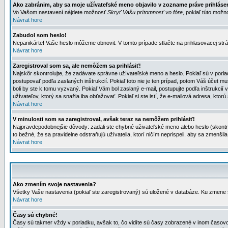
Ako zabránim, aby sa moje užívateľské meno objavilo v zozname práve prihlás
Vo Vašom nastavení nájdete možnosť
Skryť Vašu prítomnosť vo fóre
, pokiaľ túto mož
Návrat hore
Zabudol som heslo!
Nepanikárte! Vaše heslo môžeme obnovit. V tomto prípade stlačte na prihlasovacej strá
Návrat hore
Zaregistroval som sa, ale nemôžem sa prihlásiť!
Najskôr skontrolujte, že zadávate správne užívateľské meno a heslo. Pokiaľ sú v poria
postupovať podľa zaslaných inštrukcií. Pokiaľ toto nie je ten prípad, potom Váš účet mu
boli by ste k tomu vyzvaný. Pokiaľ Vám bol zaslaný e-mail, postupujte podľa inštrukcií
užívateľov, ktorý sa snažia iba obťažovať. Pokiaľ si ste istí, že e-mailová adresa, ktorú 
Návrat hore
V minulosti som sa zaregistroval, avšak teraz sa nemôžem prihlásiť!
Najpravdepodobnejšie dôvody: zadali ste chybné uživateľské meno alebo heslo (skontroluj
to bežné, že sa pravidelne odstraňujú užívatelia, ktorí ničím neprispeli, aby sa zmenši
Návrat hore
Ako zmením svoje nastavenia?
Všetky Vaše nastavenia (pokiaľ ste zaregistrovaný) sú uložené v databáze. Ku zmene s
Návrat hore
Časy sú chybné!
Časy sú takmer vždy v poriadku, avšak to, čo vidíte sú časy zobrazené v inom časo