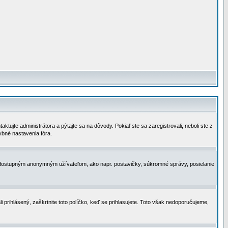
tujte administrátora a pýtajte sa na dôvody. Pokiaľ ste sa zaregistrovali, neboli ste z
ybné nastavenia fóra.
 nedostupným anonymným užívateľom, ako napr. postavičky, súkromné správy, posielanie
i prihlásený, zaškrtnite toto políčko, keď se prihlasujete. Toto však nedoporučujeme,