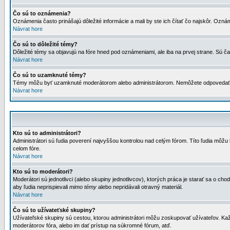
Čo sú to oznámenia?
Oznámenia často prinášajú dôležité informácie a mali by ste ich čítať čo najskôr. Ozná
Návrat hore
Čo sú to dôležité témy?
Dôležité témy sa objavujú na fóre hned pod oznámeniami, ale iba na prvej strane. Sú čas
Návrat hore
Čo sú to uzamknuté témy?
Témy môžu byť uzamknuté moderátorom alebo administrátorom. Nemôžete odpovedať n
Návrat hore
Kto sú to administrátori?
Administrátori sú ľudia poverení najvyššou kontrolou nad celým fórom. Títo ľudia môž
celom fóre.
Návrat hore
Kto sú to moderátori?
Moderátori sú jednotlivci (alebo skupiny jednotlivcov), ktorých práca je starať sa o
aby ľudia neprispievali
mimo témy
alebo nepridávali otravný materiál.
Návrat hore
Čo sú to užívateťské skupiny?
Užívateľské skupiny sú cestou, ktorou administrátori môžu zoskupovať užívateľov. Kaž
moderátorov fóra, alebo im dať prístup na súkromné fórum, atď.