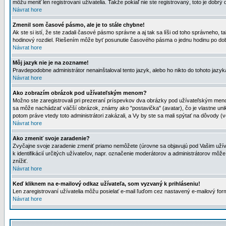
môžu meniť len registrovaní uživatelia. Takže pokiaľ nie ste registrovaný, toto je dobrý 
Návrat hore
Zmenil som časové pásmo, ale je to stále chybne!
Ak ste si istí, že ste zadali časové pásmo správne a aj tak sa líši od toho správneho
hodinový rozdiel. Riešením môže byť posunutie časového pásma o jednu hodinu po dob
Návrat hore
Môj jazyk nie je na zozname!
Pravdepodobne administrátor nenainštaloval tento jazyk, alebo ho nikto do tohoto jazyka 
Návrat hore
Ako zobrazím obrázok pod užívateľským menom?
Možno ste zaregistrovali pri prezeraní príspevkov dva obrázky pod užívateľským menom
sa môže nachádzať väčší obrázok, známy ako "postavička" (avatar), čo je vlastne uniká
potom práve vtedy toto administrátori zakázali, a Vy by ste sa mali spýtať na dôvody (v
Návrat hore
Ako zmeniť svoje zaradenie?
Zvyčajne svoje zaradenie zmeniť priamo nemôžete (úrovne sa objavujú pod Vašim užív
k identifikácií určitých užívateľov, napr. označenie moderátorov a administrátorov m
znížiť.
Návrat hore
Keď kliknem na e-mailový odkaz užívateľa, som vyzvaný k prihláseniu!
Len zaregistrovaní užívatelia môžu posielať e-mail ľuďom cez nastavený e-mailový form
Návrat hore