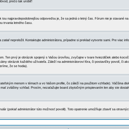
dôvod, prečo tak urobiť!
, tak tou najpravdepodobnejšou odpoveďou je, že sa jedná o letný čas. Fórum nie je stavané
u trvania letného času.
zatiaľ nepreložil. Kontaktujte administrátora, prípadne si preklad vytvorte sami. Pre viac in
. Ten prvý je obrázok spojený s Vašou úrovňou, zvyčajne v tvare hviezdičiek alebo kocočiek
tny obrázok každého užívateľa. Záleží na administrátorovi fóra, či postavičky povolí, či ak
eríme, že se hodia).
ateľským menom v témach a vo Vašom profile, čo záleží na použitom vzhľade). Väčšina disk
ôže mať zvláštny vzhľad. Prosím, nezaťažujte board zbytočným prispievaním len aby ste dosi
ulár (pokiaľ administrátor túto možnosť povolil). Toto opatrenie umožňuje zbaviť sa otravný