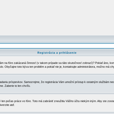
Registrácia a prihlásenie
ám na fóre zakázaná činnosť (v takom prípade sa táto skutočnosť zobrazí)? Pokiaľ áno, kontak
eslo. Obyčajne toto býva ten problém a pokiaľ nie je, kontaktujte administrátora, možno má ch
u vkladaniu príspevkov. Samozrejme, že registrácia Vám umožní prístup k ostatným službám
e. Zaberie to len chvíľu.
ý len počas práce vo fóre. Toto má zabrániť zneužitiu Vášho účtu niekým iným. Aby ste zostal
iverzite atď.