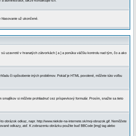
a administrátor, takže kontaktujte ich.
je hlasovanie už ukončené.
 sú uzavreté v hranatých zátvorkách [ a ] a ponúka väčšiu kontrolu nad tým, čo a ako
vzhľadu či spôsobenie iných problémov. Pokiaľ je HTML povolené, môžete túto voľbu
m smajlíkov si môžete prohliadnuť cez príspevkový formulár. Prosím, snažte sa tieto
to obrázok odkaz, napr. http://www.niekde-na-internete.sk/moj-obrazok.gif. Nemôžete
slované odkazy, atď. K zobrazeniu obrázku použite buď BBCode [img] tag alebo