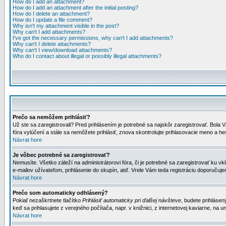
How do I add an attachment?
How do I add an attachment after the initial posting?
How do I delete an attachment?
How do I update a file comment?
Why isn't my attachment visible in the post?
Why can't I add attachments?
I've got the necessary permissions, why can't I add attachments?
Why can't I delete attachments?
Why can't I view/download attachments?
Who do I contact about illegal or possibly illegal attachments?
Prečo sa nemôžem prihlásiť?
Už ste sa zaregistrovali? Pred prihlásením je potrebné sa najskôr zaregistrovať. Bola V
fóra vylúčení a stále sa nemôžete prihlásiť, znova skontrolujte prihlasovacie meno a h
Návrat hore
Je vôbec potrebné sa zaregistrovať?
Nemusíte. Všetko záleží na administrátorovi fóra, či je potrebné sa zaregistrovať k
e-mailov užívateľom, prihlásenie do skupín, atď. Vrele Vám teda registráciu doporučujem
Návrat hore
Prečo som automaticky odhlásený?
Pokiaľ nezaškrtnete tlačítko
Prihlásiť automaticky pri ďalšej návšteve
, budete prihlásen
keď sa prihlasujete z verejného počítača, napr. v knižnici, z internetovej kaviarne, na un
Návrat hore