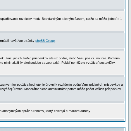
 na uplatňovanie rozdielov medzi štandardným a letným časom, takže sa môže jednať o 1
formácií navštívte stránky
phpBB Group
.
 ukazujúcich, koľko príspevkov ste už pridali, alebo Vašu pozíciu vo fóre. Pod ním
o s nimi naloží (v akej podobe sa zobrazia). Pokiaľ nemôžete využívať postavičky,
usných fór používa hodnotenie úrovní k rozlíšeniu počtu Vami pridaných príspevkov a
ahli vyššej úrovne. Moderátor alebo administrátor potom môže počet Vašich príspevkov
ch anonymných správ a robotov, ktorý zbierajú e-mailové adresy.