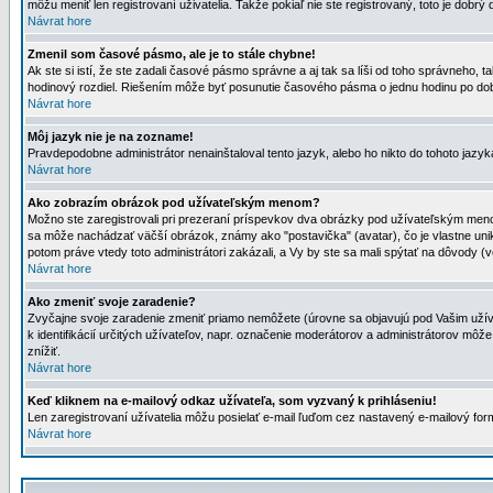
môžu meniť len registrovaní uživatelia. Takže pokiaľ nie ste registrovaný, toto je dobrý 
Návrat hore
Zmenil som časové pásmo, ale je to stále chybne!
Ak ste si istí, že ste zadali časové pásmo správne a aj tak sa líši od toho správneho
hodinový rozdiel. Riešením môže byť posunutie časového pásma o jednu hodinu po dob
Návrat hore
Môj jazyk nie je na zozname!
Pravdepodobne administrátor nenainštaloval tento jazyk, alebo ho nikto do tohoto jazyka 
Návrat hore
Ako zobrazím obrázok pod užívateľským menom?
Možno ste zaregistrovali pri prezeraní príspevkov dva obrázky pod užívateľským menom
sa môže nachádzať väčší obrázok, známy ako "postavička" (avatar), čo je vlastne uniká
potom práve vtedy toto administrátori zakázali, a Vy by ste sa mali spýtať na dôvody (v
Návrat hore
Ako zmeniť svoje zaradenie?
Zvyčajne svoje zaradenie zmeniť priamo nemôžete (úrovne sa objavujú pod Vašim užív
k identifikácií určitých užívateľov, napr. označenie moderátorov a administrátorov m
znížiť.
Návrat hore
Keď kliknem na e-mailový odkaz užívateľa, som vyzvaný k prihláseniu!
Len zaregistrovaní užívatelia môžu posielať e-mail ľuďom cez nastavený e-mailový form
Návrat hore