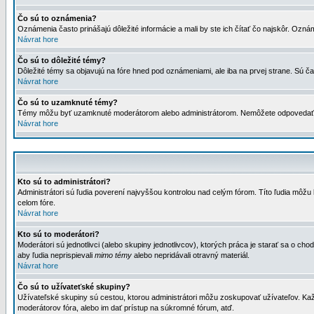
Čo sú to oznámenia?
Oznámenia často prinášajú dôležité informácie a mali by ste ich čítať čo najskôr. Ozná
Návrat hore
Čo sú to dôležité témy?
Dôležité témy sa objavujú na fóre hned pod oznámeniami, ale iba na prvej strane. Sú čas
Návrat hore
Čo sú to uzamknuté témy?
Témy môžu byť uzamknuté moderátorom alebo administrátorom. Nemôžete odpovedať n
Návrat hore
Kto sú to administrátori?
Administrátori sú ľudia poverení najvyššou kontrolou nad celým fórom. Títo ľudia môž
celom fóre.
Návrat hore
Kto sú to moderátori?
Moderátori sú jednotlivci (alebo skupiny jednotlivcov), ktorých práca je starať sa o
aby ľudia neprispievali
mimo témy
alebo nepridávali otravný materiál.
Návrat hore
Čo sú to užívateťské skupiny?
Užívateľské skupiny sú cestou, ktorou administrátori môžu zoskupovať užívateľov. Kaž
moderátorov fóra, alebo im dať prístup na súkromné fórum, atď.