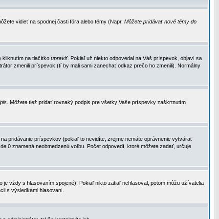
ôžete vidieť na spodnej časti fóra alebo témy (Napr.
Môžete pridávať nové témy do
kliknutím na tlačítko
upraviť
. Pokiaľ už niekto odpovedal na Váš príspevok, objaví sa
trátor zmenili príspevok (tí by mali sami zanechať odkaz prečo ho zmenili). Normálny
dpis
. Môžete tiež pridať rovnaký podpis pre všetky Vaše príspevky zaškrtnutím
a pridávanie príspevkov (pokiaľ to nevidíte, zrejme nemáte oprávnenie vytvárať
u, kde 0 znamená neobmedzenú voľbu. Počet odpovedí, ktoré môžete zadať, určuje
je vždy s hlasovaním spojené). Pokiaľ nikto zatiaľ nehlasoval, potom môžu užívatelia
cii s výsledkami hlasovaní.