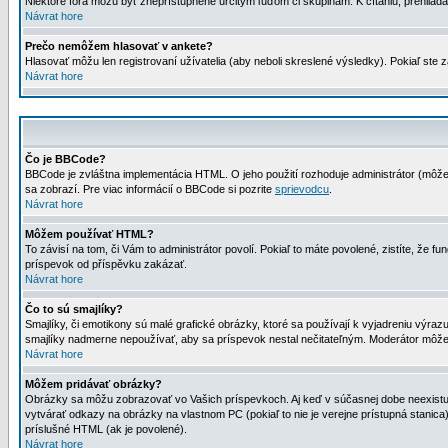
Niektoré fóra môžu byť zneprístupnené určitým ľuďom či skupinám. K čítaniu, prehliadani
Návrat hore
Prečo nemôžem hlasovať v ankete?
Hlasovať môžu len registrovaní užívatelia (aby neboli skreslené výsledky). Pokiaľ st
Návrat hore
Čo je BBCode?
BBCode je zvláštna implementácia HTML. O jeho použití rozhoduje administrátor (môžet
sa zobrazí. Pre viac informácií o BBCode si pozrite
sprievodcu
.
Návrat hore
Môžem používať HTML?
To závisí na tom, či Vám to administrátor povolí. Pokiaľ to máte povolené, zistíte, že fun
príspevok od příspěvku zakázať.
Návrat hore
Čo to sú smajlíky?
Smajlíky, či emotikony sú malé grafické obrázky, ktoré sa používají k vyjadreniu výra
smajlíky nadmerne nepoužívať, aby sa príspevok nestal nečitateľným. Moderátor môž
Návrat hore
Môžem pridávať obrázky?
Obrázky sa môžu zobrazovať vo Vašich príspevkoch. Aj keď v súčasnej dobe neexistuje
vytvárať odkazy na obrázky na vlastnom PC (pokiaľ to nie je verejne prístupná stani
príslušné HTML (ak je povolené).
Návrat hore