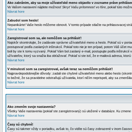
Ako zabránim, aby sa moje užívateľské meno objavilo v zozname práve prihlás
Vo Vašom nastavení nájdete možnosť
Skryť Vašu prítomnosť vo fóre
, pokiaľ túto mož
Návrat hore
Zabudol som heslo!
Nepanikárte! Vaše heslo môžeme obnovit. V tomto prípade stlačte na prihlasovacej strá
Návrat hore
Zaregistroval som sa, ale nemôžem sa prihlásiť!
Najskôr skontrolujte, že zadávate správne užívateľské meno a heslo. Pokiaľ sú v poria
postupovať podľa zaslaných inštrukcií. Pokiaľ toto nie je ten prípad, potom Váš účet mu
boli by ste k tomu vyzvaný. Pokiaľ Vám bol zaslaný e-mail, postupujte podľa inštrukcií
užívateľov, ktorý sa snažia iba obťažovať. Pokiaľ si ste istí, že e-mailová adresa, ktorú 
Návrat hore
V minulosti som sa zaregistroval, avšak teraz sa nemôžem prihlásiť!
Najpravdepodobnejšie dôvody: zadali ste chybné uživateľské meno alebo heslo (skontroluj
to bežné, že sa pravidelne odstraňujú užívatelia, ktorí ničím neprispeli, aby sa zmenši
Návrat hore
Ako zmením svoje nastavenia?
Všetky Vaše nastavenia (pokiaľ ste zaregistrovaný) sú uložené v databáze. Ku zmene s
Návrat hore
Časy sú chybné!
Časy sú takmer vždy v poriadku, avšak to, čo vidíte sú časy zobrazené v inom časo