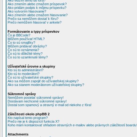
Ako vložím tému do fóra?
Ako zmením alebo zmažem príspevok?
Ako pridám podpis k môjmu príspevku?
Ako vytvorím hlasovanie?
Ako zmením alebo zmažem hlasovanie?
Prečo sa nemôžem dostať k fóru?
Prečo nemôžem hlasovať v ankete?
Formátovanie a typy príspevkov
Čo je BBCode?
Môžem používať HTML?
Čo to sú smajlíky?
Môžem pridávať obrázky?
Čo sú to oznámenia?
Čo sú to dôležité témy?
Čo sú to uzamknuté témy?
Užívateľské úrovne a skupiny
Kto sú to administrátori?
Kto sú to moderátori?
Čo sú to užívateťské skupiny?
Ako sa môžem zapojiť do užívateľskej skupiny?
Ako sa stanem moderátorom užívateľskej skupiny?
Súkromné správy
Nemôžem posielať súkromné správy!
Dostávam nechcené súkromné správy!
Dostal som spamový a otravný e-mail od niekoho z fóra!
Záležitosti okolo phpBB 2
Kto napísal tento program?
Prečo nie je k dispozícií funkcia X?
Koho mám kontaktovať ohľadom otravných e-mailov alebo právnych záležitostí boardu
Attachments