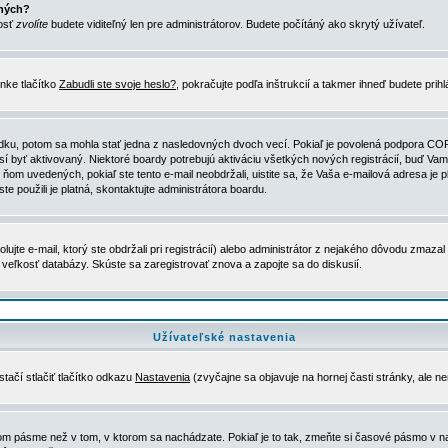
ených?
nosť
zvolíte
budete viditeľný len pre administrátorov. Budete počítáný ako skrytý užívateľ.
nke tlačítko
Zabudli ste svoje heslo?
, pokračujte podľa inštrukcií a takmer ihneď budete prih
dku, potom sa mohla stať jedna z nasledovných dvoch vecí. Pokiaľ je povolená podpora COPPA 
sí byť aktivovaný. Niektoré boardy potrebujú aktiváciu všetkých nových registrácií, buď Vami
 v ňom uvedených, pokiaľ ste tento e-mail neobdržali, uistite sa, že Vaša e-mailová adresa j
ste použili je platná, skontaktujte administrátora boardu.
te e-mail, ktorý ste obdržali pri registrácií) alebo administrátor z nejakého dôvodu zmazal 
la veľkosť databázy. Skúste sa zaregistrovať znova a zapojte sa do diskusií.
Užívateľské nastavenia
tačí stlačiť tlačítko odkazu
Nastavenia
(zvyčajne sa objavuje na hornej časti stránky, ale n
vom pásme než v tom, v ktorom sa nachádzate. Pokiaľ je to tak, zmeňte si časové pásmo v