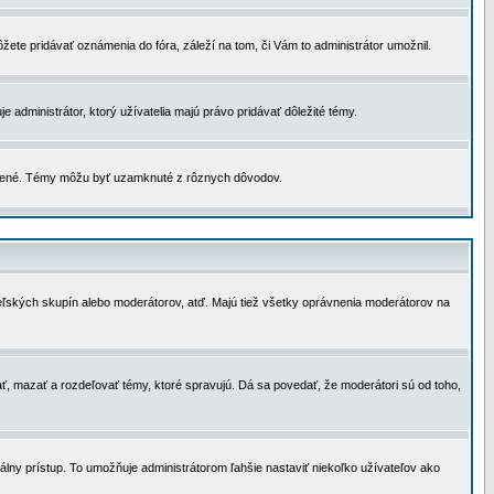
žete pridávať oznámenia do fóra, záleží na tom, či Vám to administrátor umožnil.
 administrátor, ktorý užívatelia majú právo pridávať dôležité témy.
čené. Témy môžu byť uzamknuté z rôznych dôvodov.
teľských skupín alebo moderátorov, atď. Majú tiež všetky oprávnenia moderátorov na
ť, mazať a rozdeľovať témy, ktoré spravujú. Dá sa povedať, že moderátori sú od toho,
lny prístup. To umožňuje administrátorom ľahšie nastaviť niekoľko užívateľov ako