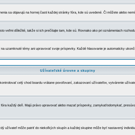
menia sa objavujú na hornej časti každej stránky fóra, kde sú uvedené. Či môžete alebo nemô
to veľmi dôležité, takže si ich prečítajte tam, kde sú. Rovnako ako pri oznámeniach rozhoduje
a uzamknuté témy ani upravovať svoje príspevky. Každé hlasovanie je automaticky ukon
Užívateľské úrovne a skupiny
u kontrolovať celý chod boardu vrátane povoľovaní, zakazovaní užívateľov, vytvárenie užíva
 chod fóra každý deň. Majú právo upravovať alebo mazať príspevky, zamykať/odomykať, presúva
dý užívateľ môže patriť do niekoľkých skupín a každej skupine môže byť nastavený individuá