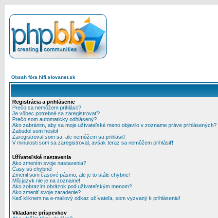
Obsah fóra hifi.slovanet.sk
Registrácia a prihlásenie
Prečo sa nemôžem prihlásiť?
Je vôbec potrebné sa zaregistrovať?
Prečo som automaticky odhlásený?
Ako zabránim, aby sa moje užívateľské meno objavilo v zozname práve prihlásených?
Zabudol som heslo!
Zaregistroval som sa, ale nemôžem sa prihlásiť!
V minulosti som sa zaregistroval, avšak teraz sa nemôžem prihlásiť!
Užívateľské nastavenia
Ako zmením svoje nastavenia?
Časy sú chybné!
Zmenil som časové pásmo, ale je to stále chybne!
Môj jazyk nie je na zozname!
Ako zobrazím obrázok pod užívateľským menom?
Ako zmeniť svoje zaradenie?
Keď kliknem na e-mailový odkaz užívateľa, som vyzvaný k prihláseniu!
Vkladanie príspevkov