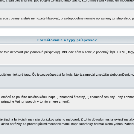
u, či prispievaniu atď. potrebujete zvláštnu autorizáciu, ktorú môže poskytnúť len moderátor 
e zaregistrovaný a stále nemôžete hlasovať, pravdepodobne nemáte oprávnený prístup alebo 
Formátovanie a typy príspevkov
e toto nepovoliť pre jednotlivé príspevky). BBCode sám o sebe je podobný štýlu HTML, tagy
gujú len niektoré tagy. Čo je
bezpečnostná
funkcia, ktorá zamedzí zneužitiu alebo zničeniu 
zu emócií za použitia malého kódu, napr. :) znamená šťastný, :( znamená smutný. Plný zozna
e prípadne Váš príspevok v tomto smere zmeniť.
 žiadna funkcia k nahratiu obrázkov priamo na board. Z tohto dôvodu musíte uviesť na taký
ca) alebo obrázky za preverujúcimi mechanizmami, napr. schránky hotmail alebo yahoo, zahe