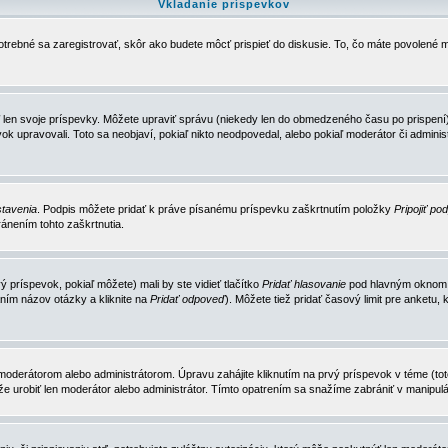
Vkladanie príspevkov
trebné sa zaregistrovať, skôr ako budete môcť prispieť do diskusie. To, čo máte povolené m
 len svoje príspevky. Môžete upraviť správu (niekedy len do obmedzeného času po prispení) 
k upravovali. Toto sa neobjaví, pokiaľ nikto neodpovedal, alebo pokiaľ moderátor či adminis
tavenia
. Podpis môžete pridať k práve písanému príspevku zaškrtnutím položky
Pripojiť po
ánením tohto zaškrtnutia.
 príspevok, pokiaľ môžete) mali by ste vidieť tlačítko
Pridať hlasovanie
pod hlavným oknom n
ním názov otázky a kliknite na
Pridať odpoveď
). Môžete tiež pridať časový limit pre anket
erátorom alebo administrátorom. Úpravu zahájite kliknutím na prvý príspevok v téme (toto 
e urobiť len moderátor alebo administrátor. Tímto opatrením sa snažíme zabrániť v manipulá