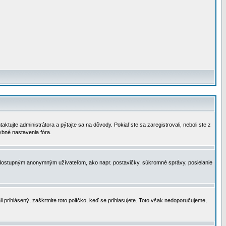
tujte administrátora a pýtajte sa na dôvody. Pokiaľ ste sa zaregistrovali, neboli ste z
ybné nastavenia fóra.
 nedostupným anonymným užívateľom, ako napr. postavičky, súkromné správy, posielanie
i prihlásený, zaškrtnite toto políčko, keď se prihlasujete. Toto však nedoporučujeme,