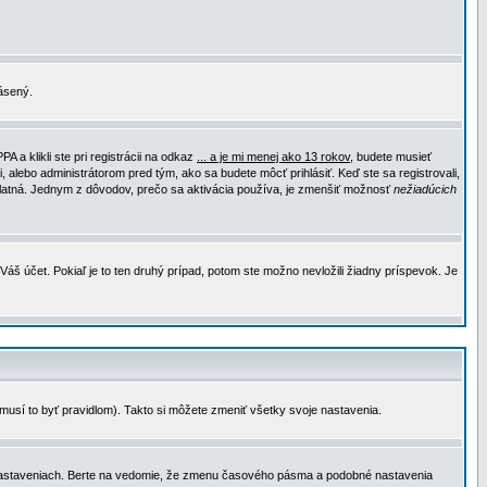
lásený.
a klikli ste pri registrácii na odkaz
... a je mi menej ako 13 rokov
, budete musieť
, alebo administrátorom pred tým, ako sa budete môcť prihlásiť. Keď ste sa registrovali,
e platná. Jednym z dôvodov, prečo sa aktivácia používa, je zmenšiť možnosť
nežiadúcich
Váš účet. Pokiaľ je to ten druhý prípad, potom ste možno nevložili žiadny príspevok. Je
emusí to byť pravidlom). Takto si môžete zmeniť všetky svoje nastavenia.
 nastaveniach. Berte na vedomie, že zmenu časového pásma a podobné nastavenia