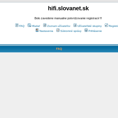
hifi.slovanet.sk
Bolo zavedene manualne potvrdzovanie registracii !!!
FAQ
Hľadať
Zoznam užívateľov
Užívateľské skupiny
Registr
Nastavenia
Súkromné správy
Prihlásenie
FAQ