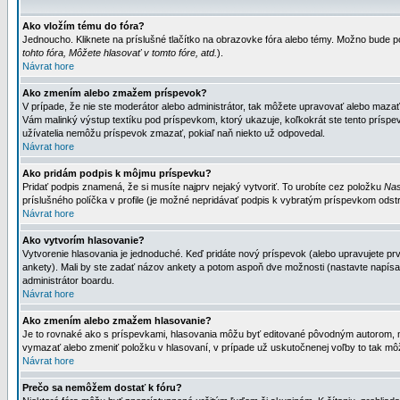
Ako vložím tému do fóra?
Jednoucho. Kliknete na príslušné tlačítko na obrazovke fóra alebo témy. Možno bude po
tohto fóra, Môžete hlasovať v tomto fóre, atd.
).
Návrat hore
Ako zmením alebo zmažem príspevok?
V prípade, že nie ste moderátor alebo administrátor, tak môžete upravovať alebo mazať
Vám malinký výstup textíku pod príspevkom, ktorý ukazuje, koľkokrát ste tento príspevo
užívatelia nemôžu príspevok zmazať, pokiaľ naň niekto už odpovedal.
Návrat hore
Ako pridám podpis k môjmu príspevku?
Pridať podpis znamená, že si musíte najprv nejaký vytvoriť. To urobíte cez položku
Nas
príslušného políčka v profile (je možné nepridávať podpis k vybratým príspevkom odstr
Návrat hore
Ako vytvorím hlasovanie?
Vytvorenie hlasovania je jednoduché. Keď pridáte nový príspevok (alebo upravujete prvý
ankety). Mali by ste zadať názov ankety a potom aspoň dve možnosti (nastavte napísa
administrátor boardu.
Návrat hore
Ako zmením alebo zmažem hlasovanie?
Je to rovnaké ako s príspevkami, hlasovania môžu byť editované pôvodným autorom, mod
vymazať alebo zmeniť položku v hlasovaní, v prípade už uskutočnenej voľby to tak môž
Návrat hore
Prečo sa nemôžem dostať k fóru?