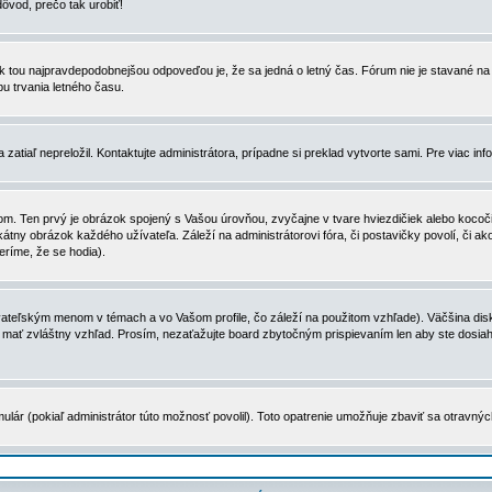
dôvod, prečo tak urobiť!
, tak tou najpravdepodobnejšou odpoveďou je, že sa jedná o letný čas. Fórum nie je stavané
u trvania letného času.
zatiaľ nepreložil. Kontaktujte administrátora, prípadne si preklad vytvorte sami. Pre viac in
. Ten prvý je obrázok spojený s Vašou úrovňou, zvyčajne v tvare hviezdičiek alebo kocočiek
tny obrázok každého užívateľa. Záleží na administrátorovi fóra, či postavičky povolí, či ak
eríme, že se hodia).
ateľským menom v témach a vo Vašom profile, čo záleží na použitom vzhľade). Väčšina disk
ôže mať zvláštny vzhľad. Prosím, nezaťažujte board zbytočným prispievaním len aby ste dosi
ulár (pokiaľ administrátor túto možnosť povolil). Toto opatrenie umožňuje zbaviť sa otravný