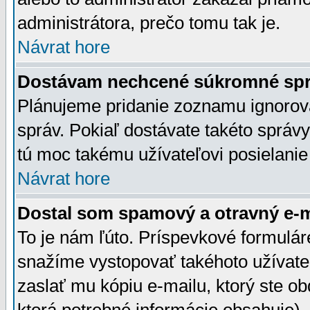
administrátora, prečo tomu tak je.
Návrat hore
Dostávam nechcené súkromné spr
Plánujeme pridanie zoznamu ignorov
správ. Pokiaľ dostávate takéto správy
tú moc takému užívateľovi posielanie
Návrat hore
Dostal som spamový a otravný e-ma
To je nám ľúto. Príspevkové formulá
snažíme vystopovať takéhoto užívateľ
zaslať mu kópiu e-mailu, ktorý ste obdr