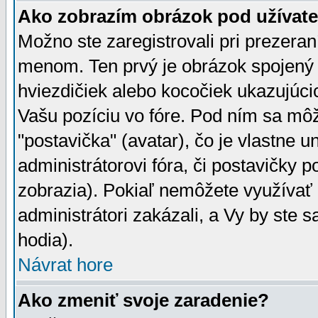
Ako zobrazím obrázok pod užíva
Možno ste zaregistrovali pri prezera
menom. Ten prvý je obrázok spojený 
hviezdičiek alebo kocočiek ukazujúcic
Vašu pozíciu vo fóre. Pod ním sa m
"postavička" (avatar), čo je vlastne 
administrátorovi fóra, či postavičky p
zobrazia). Pokiaľ nemôžete využívať 
administrátori zakázali, a Vy by ste 
hodia).
Návrat hore
Ako zmeniť svoje zaradenie?