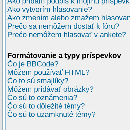
Ako pridám podpis k môjmu príspev
Ako vytvorím hlasovanie?
Ako zmením alebo zmažem hlasovan
Prečo sa nemôžem dostať k fóru?
Prečo nemôžem hlasovať v ankete?
Formátovanie a typy príspevkov
Čo je BBCode?
Môžem používať HTML?
Čo to sú smajlíky?
Môžem pridávať obrázky?
Čo sú to oznámenia?
Čo sú to dôležité témy?
Čo sú to uzamknuté témy?