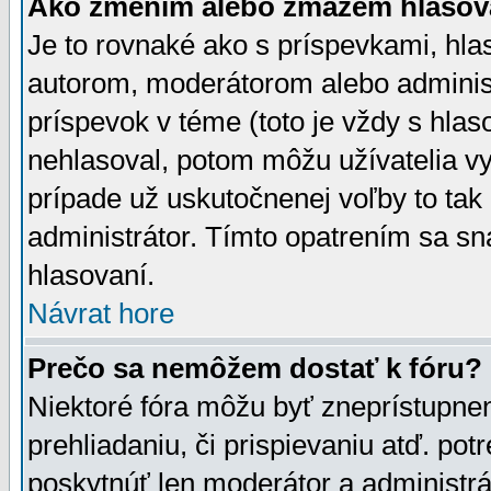
Ako zmením alebo zmažem hlasov
Je to rovnaké ako s príspevkami, h
autorom, moderátorom alebo administ
príspevok v téme (toto je vždy s hlas
nehlasoval, potom môžu užívatelia v
prípade už uskutočnenej voľby to tak
administrátor. Tímto opatrením sa sn
hlasovaní.
Návrat hore
Prečo sa nemôžem dostať k fóru?
Niektoré fóra môžu byť zneprístupnen
prehliadaniu, či prispievaniu atď. pot
poskytnúť len moderátor a administrát