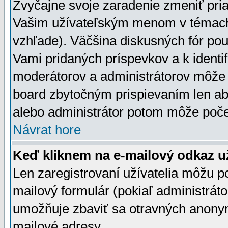
Zvyčajne svoje zaradenie zmeniť pr
Vašim užívateľským menom v témach 
vzhľade). Väčšina diskusných fór pou
Vami pridaných príspevkov a k identif
moderátorov a administrátorov môže 
board zbytočným prispievaním len aby
alebo administrátor potom môže počet
Návrat hore
Keď kliknem na e-mailový odkaz už
Len zaregistrovaní užívatelia môžu p
mailový formulár (pokiaľ administráto
umožňuje zbaviť sa otravných anonym
mailové adresy.