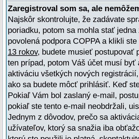
Zaregistroval som sa, ale nemôžem
Najskôr skontrolujte, že zadávate sp
poriadku, potom sa mohla stať jedna 
povolená podpora COPPA a klikli ste 
13 rokov
, budete musieť postupovať po
ten prípad, potom Váš účet musí byť 
aktiváciu všetkých nových registráci
ako sa budete môcť prihlásiť. Keď ste 
Pokiaľ Vám bol zaslaný e-mail, postu
pokiaľ ste tento e-mail neobdržali, ui
Jednym z dôvodov, prečo sa aktiváci
užívateľov, ktorý sa snažia iba obťažo
ktorú ste použili je platná, skontaktuj