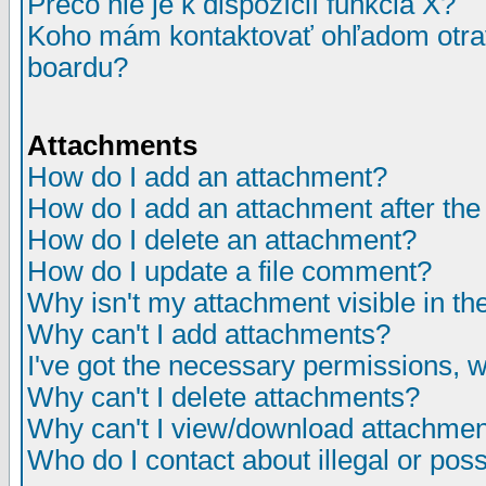
Prečo nie je k dispozícií funkcia X?
Koho mám kontaktovať ohľadom otrav
boardu?
Attachments
How do I add an attachment?
How do I add an attachment after the i
How do I delete an attachment?
How do I update a file comment?
Why isn't my attachment visible in th
Why can't I add attachments?
I've got the necessary permissions, 
Why can't I delete attachments?
Why can't I view/download attachme
Who do I contact about illegal or poss