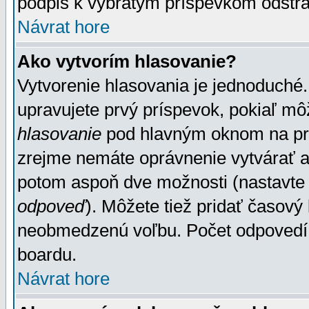
podpis k vybratým príspevkom odstrá
Návrat hore
Ako vytvorím hlasovanie?
Vytvorenie hlasovania je jednoduché.
upravujete prvý príspevok, pokiaľ môž
hlasovanie
pod hlavným oknom na prid
zrejme nemáte oprávnenie vytvárať an
potom aspoň dve možnosti (nastavte 
odpoveď
). Môžete tiež pridať časový
neobmedzenú voľbu. Počet odpovedí, 
boardu.
Návrat hore