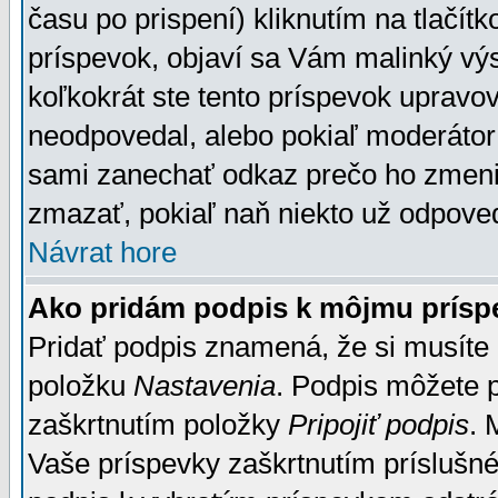
času po prispení) kliknutím na tlačít
príspevok, objaví sa Vám malinký výs
koľkokrát ste tento príspevok upravova
neodpovedal, alebo pokiaľ moderátor č
sami zanechať odkaz prečo ho zmenil
zmazať, pokiaľ naň niekto už odpoved
Návrat hore
Ako pridám podpis k môjmu prísp
Pridať podpis znamená, že si musíte n
položku
Nastavenia
. Podpis môžete 
zaškrtnutím položky
Pripojiť podpis
. 
Vaše príspevky zaškrtnutím príslušné