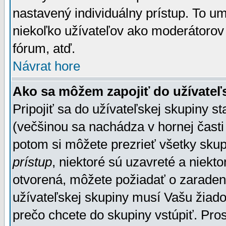
nastavený individuálny prístup. To u
niekoľko užívateľov ako moderátorov 
fórum, atď.
Návrat hore
Ako sa môžem zapojiť do užívateľ
Pripojiť sa do užívateľskej skupiny s
(večšinou sa nachádza v hornej časti 
potom si môžete prezrieť všetky sku
prístup
, niektoré sú uzavreté a niekt
otvorená, môžete požiadať o zaradeni
užívateľskej skupiny musí Vašu žiado
prečo chcete do skupiny vstúpiť. Pro