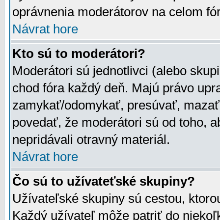
oprávnenia moderátorov na celom fór
Návrat hore
Kto sú to moderátori?
Moderátori sú jednotlivci (alebo skupi
chod fóra každý deň. Majú právo upr
zamykať/odomykať, presúvať, mazať a
povedať, že moderátori sú od toho, a
nepridávali otravný materiál.
Návrat hore
Čo sú to užívateťské skupiny?
Užívateľské skupiny sú cestou, ktoro
Každý užívateľ môže patriť do nieko