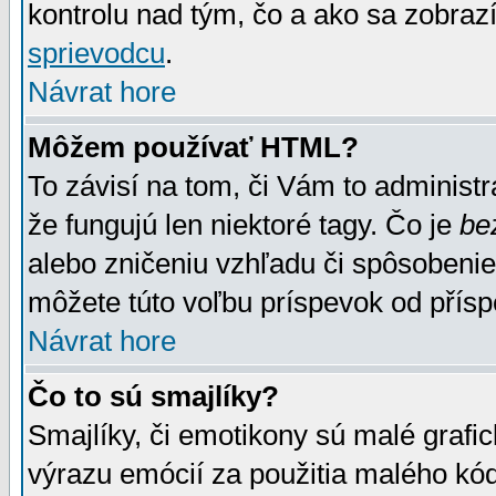
kontrolu nad tým, čo a ako sa zobrazí
sprievodcu
.
Návrat hore
Môžem používať HTML?
To závisí na tom, či Vám to administrá
že fungujú len niektoré tagy. Čo je
be
alebo zničeniu vzhľadu či spôsobeni
môžete túto voľbu príspevok od přís
Návrat hore
Čo to sú smajlíky?
Smajlíky, či emotikony sú malé grafic
výrazu emócií za použitia malého kód