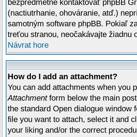
bezpredmetné kontaktovať phpBB Grou
(nactiutrhanie, ohováranie, atď.) ne
samotným software phpBB. Pokiaľ zaš
treťou stranou, neočakávajte žiadnu
Návrat hore
How do I add an attachment?
You can add attachments when you p
Attachment
form below the main post
the standard Open dialogue window fo
file you want to attach, select it and
your liking and/or the correct proced