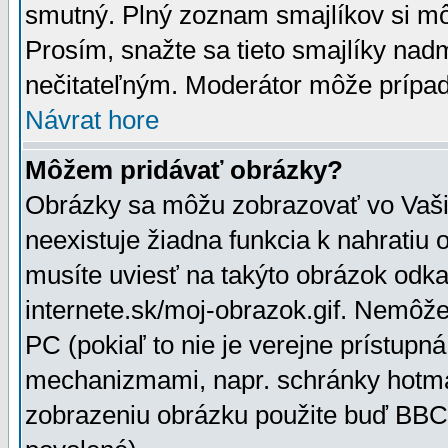
smutný. Plný zoznam smajlíkov si mô
Prosím, snažte sa tieto smajlíky nad
nečitateľným. Moderátor môže prípa
Návrat hore
Môžem pridávať obrázky?
Obrázky sa môžu zobrazovať vo Vaši
neexistuje žiadna funkcia k nahratiu
musíte uviesť na takýto obrázok odka
internete.sk/moj-obrazok.gif. Nemôž
PC (pokiaľ to nie je verejne prístupn
mechanizmami, napr. schránky hotmai
zobrazeniu obrázku použite buď BBCo