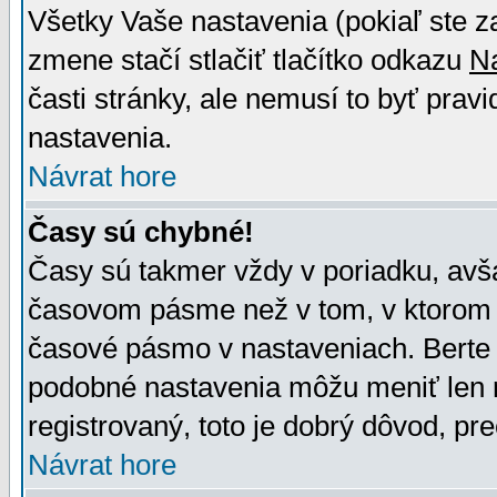
Všetky Vaše nastavenia (pokiaľ ste z
zmene stačí stlačiť tlačítko odkazu
N
časti stránky, ale nemusí to byť prav
nastavenia.
Návrat hore
Časy sú chybné!
Časy sú takmer vždy v poriadku, avša
časovom pásme než v tom, v ktorom s
časové pásmo v nastaveniach. Bert
podobné nastavenia môžu meniť len re
registrovaný, toto je dobrý dôvod, pre
Návrat hore