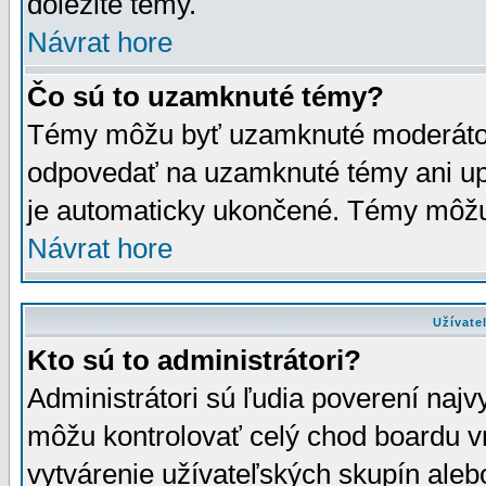
dôležité témy.
Návrat hore
Čo sú to uzamknuté témy?
Témy môžu byť uzamknuté moderáto
odpovedať na uzamknuté témy ani up
je automaticky ukončené. Témy môžu
Návrat hore
Užívate
Kto sú to administrátori?
Administrátori sú ľudia poverení najv
môžu kontrolovať celý chod boardu v
vytvárenie užívateľských skupín aleb