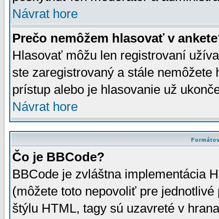
Návrat hore
Prečo nemôžem hlasovať v ankete
Hlasovať môžu len registrovaní užívat
ste zaregistrovaný a stále nemôžet
prístup alebo je hlasovanie už ukonč
Návrat hore
Formátov
Čo je BBCode?
BBCode je zvláštna implementácia HT
(môžete toto nepovoliť pre jednotli
štýlu HTML, tagy sú uzavreté v hrana