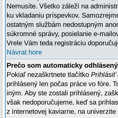
Nemusíte. Všetko záleží na administrá
ku vkladaniu príspevkov. Samozrejme
ostatným službám nedostupným anon
súkromné správy, posielanie e-mailov
Vrele Vám teda registráciu doporučuj
Návrat hore
Prečo som automaticky odhlásen
Pokiaľ nezaškrtnete tlačítko
Prihlásiť
prihlásený len počas práce vo fóre. 
iným. Aby ste zostali prihlásený, zaškr
však nedoporučujeme, keď sa prihlasuj
z internetovej kaviarne, na univerzite 