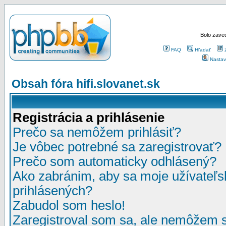
Bolo zaved
FAQ
Hľadať
Nastav
Obsah fóra hifi.slovanet.sk
Registrácia a prihlásenie
Prečo sa nemôžem prihlásiť?
Je vôbec potrebné sa zaregistrovať?
Prečo som automaticky odhlásený?
Ako zabránim, aby sa moje užívateľ
prihlásených?
Zabudol som heslo!
Zaregistroval som sa, ale nemôžem sa