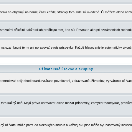
menia sa objavujú na hornej časti každej stránky fóra, kde sú uvedené. Či môžete alebo nemô
to veľmi dôležité, takže si ich prečítajte tam, kde sú. Rovnako ako pri oznámeniach rozhoduje
a uzamknuté témy ani upravovať svoje príspevky. Každé hlasovanie je automaticky ukon
Užívateľské úrovne a skupiny
u kontrolovať celý chod boardu vrátane povoľovaní, zakazovaní užívateľov, vytvárenie užíva
 chod fóra každý deň. Majú právo upravovať alebo mazať príspevky, zamykať/odomykať, presúva
dý užívateľ môže patriť do niekoľkých skupín a každej skupine môže byť nastavený individuá