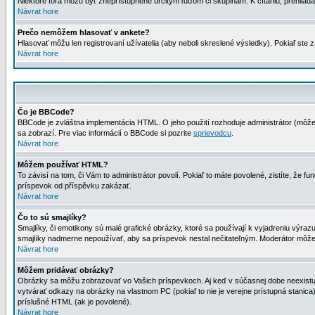
Niektoré fóra môžu byť zneprístupnené určitým ľuďom či skupinám. K čítaniu, prehliadani
Návrat hore
Prečo nemôžem hlasovať v ankete?
Hlasovať môžu len registrovaní užívatelia (aby neboli skreslené výsledky). Pokiaľ st
Návrat hore
Čo je BBCode?
BBCode je zvláštna implementácia HTML. O jeho použití rozhoduje administrátor (môžet
sa zobrazí. Pre viac informácií o BBCode si pozrite
sprievodcu
.
Návrat hore
Môžem používať HTML?
To závisí na tom, či Vám to administrátor povolí. Pokiaľ to máte povolené, zistíte, že fun
príspevok od příspěvku zakázať.
Návrat hore
Čo to sú smajlíky?
Smajlíky, či emotikony sú malé grafické obrázky, ktoré sa používají k vyjadreniu výra
smajlíky nadmerne nepoužívať, aby sa príspevok nestal nečitateľným. Moderátor môž
Návrat hore
Môžem pridávať obrázky?
Obrázky sa môžu zobrazovať vo Vašich príspevkoch. Aj keď v súčasnej dobe neexistuje
vytvárať odkazy na obrázky na vlastnom PC (pokiaľ to nie je verejne prístupná stani
príslušné HTML (ak je povolené).
Návrat hore