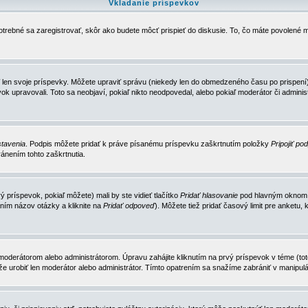
Vkladanie príspevkov
trebné sa zaregistrovať, skôr ako budete môcť prispieť do diskusie. To, čo máte povolené m
 len svoje príspevky. Môžete upraviť správu (niekedy len do obmedzeného času po prispení) 
k upravovali. Toto sa neobjaví, pokiaľ nikto neodpovedal, alebo pokiaľ moderátor či adminis
tavenia
. Podpis môžete pridať k práve písanému príspevku zaškrtnutím položky
Pripojiť po
ánením tohto zaškrtnutia.
 príspevok, pokiaľ môžete) mali by ste vidieť tlačítko
Pridať hlasovanie
pod hlavným oknom n
ním názov otázky a kliknite na
Pridať odpoveď
). Môžete tiež pridať časový limit pre anket
erátorom alebo administrátorom. Úpravu zahájite kliknutím na prvý príspevok v téme (toto 
e urobiť len moderátor alebo administrátor. Tímto opatrením sa snažíme zabrániť v manipulá