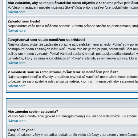
Ako zabránim, aby sa moje užívateľské meno objavilo v zozname práve prihlás
Vo Vašom nastavení nájdete možnosť
Skryť Vašu prítomnosť vo fóre
, pokiaľ túto mož
Návrat hore
Zabudol som heslo!
Nepanikárte! Vaše heslo môžeme obnovit. V tomto prípade stlačte na prihlasovacej strá
Návrat hore
Zaregistroval som sa, ale nemôžem sa prihlásiť!
Najskôr skontrolujte, že zadávate správne užívateľské meno a heslo. Pokiaľ sú v poria
postupovať podľa zaslaných inštrukcií. Pokiaľ toto nie je ten prípad, potom Váš účet mu
boli by ste k tomu vyzvaný. Pokiaľ Vám bol zaslaný e-mail, postupujte podľa inštrukcií
užívateľov, ktorý sa snažia iba obťažovať. Pokiaľ si ste istí, že e-mailová adresa, ktorú 
Návrat hore
V minulosti som sa zaregistroval, avšak teraz sa nemôžem prihlásiť!
Najpravdepodobnejšie dôvody: zadali ste chybné uživateľské meno alebo heslo (skontroluj
to bežné, že sa pravidelne odstraňujú užívatelia, ktorí ničím neprispeli, aby sa zmenši
Návrat hore
Ako zmením svoje nastavenia?
Všetky Vaše nastavenia (pokiaľ ste zaregistrovaný) sú uložené v databáze. Ku zmene s
Návrat hore
Časy sú chybné!
Časy sú takmer vždy v poriadku, avšak to, čo vidíte sú časy zobrazené v inom časo