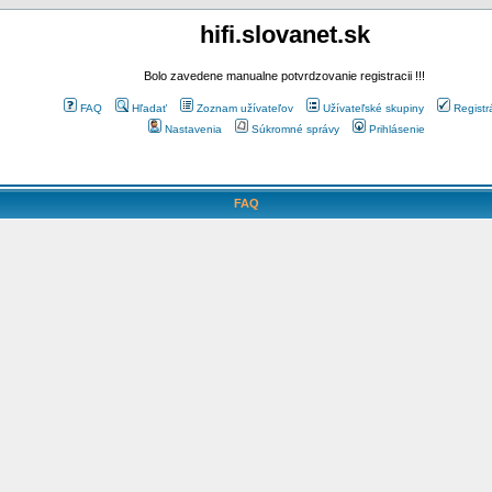
hifi.slovanet.sk
Bolo zavedene manualne potvrdzovanie registracii !!!
FAQ
Hľadať
Zoznam užívateľov
Užívateľské skupiny
Registr
Nastavenia
Súkromné správy
Prihlásenie
FAQ