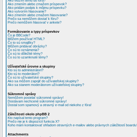
Ako vložím tému do fóra?
Ako zmením alebo zmažem príspevok?
Ako pridám podpis k môjmu príspevku?
Ako vytvorím hlasovanie?
Ako zmením alebo zmažem hlasovanie?
Prečo sa nemôžem dostať k fóru?
Prečo nemôžem hlasovať v ankete?
Formátovanie a typy príspevkov
Čo je BBCode?
Môžem používať HTML?
Čo to sú smajlíky?
Môžem pridávať obrázky?
Čo sú to oznámenia?
Čo sú to dôležité témy?
Čo sú to uzamknuté témy?
Užívateľské úrovne a skupiny
Kto sú to administrátori?
Kto sú to moderátori?
Čo sú to užívateťské skupiny?
Ako sa môžem zapojiť do užívateľskej skupiny?
Ako sa stanem moderátorom užívateľskej skupiny?
Súkromné správy
Nemôžem posielať súkromné správy!
Dostávam nechcené súkromné správy!
Dostal som spamový a otravný e-mail od niekoho z fóra!
Záležitosti okolo phpBB 2
Kto napísal tento program?
Prečo nie je k dispozícií funkcia X?
Koho mám kontaktovať ohľadom otravných e-mailov alebo právnych záležitostí boardu
Attachments