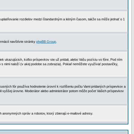
 na uplatňovanie rozdielov medzi štandardným a letným časom, takže sa môže jednať o 1
formácií navštívte stránky
phpBB Group
.
 ukazujúcich, koľko príspevkov ste už pridali, alebo Vašu pozíciu vo fóre. Pod ním
o s nimi naloží (v akej podobe sa zobrazia). Pokiaľ nemôžete využívať postavičky,
usných fór používa hodnotenie úrovní k rozlíšeniu počtu Vami pridaných príspevkov a
ahli vyššej úrovne. Moderátor alebo administrátor potom môže počet Vašich príspevkov
ch anonymných správ a robotov, ktorý zbierajú e-mailové adresy.