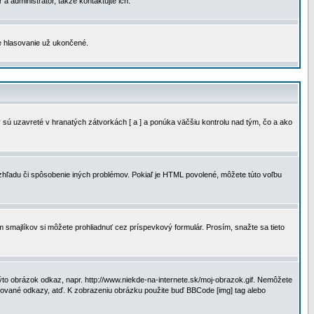
a administrátor, takže kontaktujte ich.
je hlasovanie už ukončené.
 sú uzavreté v hranatých zátvorkách [ a ] a ponúka väčšiu kontrolu nad tým, čo a ako
vzhľadu či spôsobenie iných problémov. Pokiaľ je HTML povolené, môžete túto voľbu
m smajlíkov si môžete prohliadnuť cez príspevkový formulár. Prosím, snažte sa tieto
to obrázok odkaz, napr. http://www.niekde-na-internete.sk/moj-obrazok.gif. Nemôžete
slované odkazy, atď. K zobrazeniu obrázku použite buď BBCode [img] tag alebo