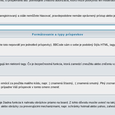
u, či prispievaniu atď. potrebujete zvláštnu autorizáciu, ktorú môže poskytnúť len moderátor 
e zaregistrovaný a stále nemôžete hlasovať, pravdepodobne nemáte oprávnený prístup alebo 
Formátovanie a typy príspevkov
e toto nepovoliť pre jednotlivé príspevky). BBCode sám o sebe je podobný štýlu HTML, tagy
gujú len niektoré tagy. Čo je
bezpečnostná
funkcia, ktorá zamedzí zneužitiu alebo zničeniu 
zu emócií za použitia malého kódu, napr. :) znamená šťastný, :( znamená smutný. Plný zozna
e prípadne Váš príspevok v tomto smere zmeniť.
 žiadna funkcia k nahratiu obrázkov priamo na board. Z tohto dôvodu musíte uviesť na taký
ca) alebo obrázky za preverujúcimi mechanizmami, napr. schránky hotmail alebo yahoo, zahe