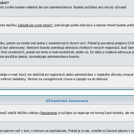
ených?
nosť
zvolíte
budete viditeľný len pre administrátorov. Budete počítáný ako skrytý užívateľ.
nke tlačítko
Zabudli ste svoje heslo?
, pokračujte podľa inštrukcií a takmer ihneď budete prih
dku, potom sa mohla stať jedna z nasledovných dvoch vecí. Pokiaľ je povolená podpora COPPA 
sí byť aktivovaný. Niektoré boardy potrebujú aktiváciu všetkých nových registrácií, buď Vami
 v ňom uvedených, pokiaľ ste tento e-mail neobdržali, uistite sa, že Vaša e-mailová adresa j
ste použili je platná, skontaktujte administrátora boardu.
te e-mail, ktorý ste obdržali pri registrácií) alebo administrátor z nejakého dôvodu zmazal 
la veľkosť databázy. Skúste sa zaregistrovať znova a zapojte sa do diskusií.
Užívateľské nastavenia
tačí stlačiť tlačítko odkazu
Nastavenia
(zvyčajne sa objavuje na hornej časti stránky, ale n
vom pásme než v tom, v ktorom sa nachádzate. Pokiaľ je to tak, zmeňte si časové pásmo v