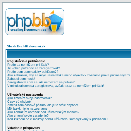
Obsah fóra hifi.slovanet.sk
Registrácia a prihlásenie
Prečo sa nemôžem prihlásiť?
Je vôbec potrebné sa zaregistrovať?
Prečo som automaticky odhlásený?
Ako zabránim, aby sa moje užívateľské meno objavilo v zozname práve prihlásených?
Zabudol som heslo!
Zaregistroval som sa, ale nemôžem sa prihlásiť!
V minulosti som sa zaregistroval, avšak teraz sa nemôžem prihlásiť!
Užívateľské nastavenia
Ako zmením svoje nastavenia?
Časy sú chybné!
Zmenil som časové pásmo, ale je to stále chybne!
Môj jazyk nie je na zozname!
Ako zobrazím obrázok pod užívateľským menom?
Ako zmeniť svoje zaradenie?
Keď kliknem na e-mailový odkaz užívateľa, som vyzvaný k prihláseniu!
Vkladanie príspevkov