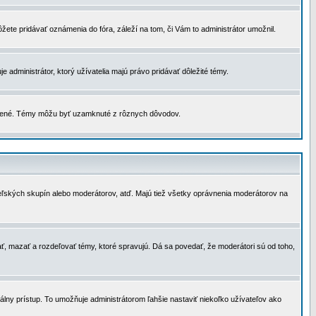
žete pridávať oznámenia do fóra, záleží na tom, či Vám to administrátor umožnil.
 administrátor, ktorý užívatelia majú právo pridávať dôležité témy.
čené. Témy môžu byť uzamknuté z rôznych dôvodov.
teľských skupín alebo moderátorov, atď. Majú tiež všetky oprávnenia moderátorov na
ť, mazať a rozdeľovať témy, ktoré spravujú. Dá sa povedať, že moderátori sú od toho,
lny prístup. To umožňuje administrátorom ľahšie nastaviť niekoľko užívateľov ako