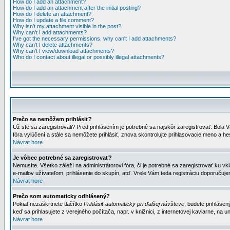
How do I add an attachment?
How do I add an attachment after the initial posting?
How do I delete an attachment?
How do I update a file comment?
Why isn't my attachment visible in the post?
Why can't I add attachments?
I've got the necessary permissions, why can't I add attachments?
Why can't I delete attachments?
Why can't I view/download attachments?
Who do I contact about illegal or possibly illegal attachments?
Prečo sa nemôžem prihlásiť?
Už ste sa zaregistrovali? Pred prihlásením je potrebné sa najskôr zaregistrovať. Bola V
fóra vylúčení a stále sa nemôžete prihlásiť, znova skontrolujte prihlasovacie meno a h
Návrat hore
Je vôbec potrebné sa zaregistrovať?
Nemusíte. Všetko záleží na administrátorovi fóra, či je potrebné sa zaregistrovať k
e-mailov užívateľom, prihlásenie do skupín, atď. Vrele Vám teda registráciu doporučujem
Návrat hore
Prečo som automaticky odhlásený?
Pokiaľ nezaškrtnete tlačítko
Prihlásiť automaticky pri ďalšej návšteve
, budete prihlásen
keď sa prihlasujete z verejného počítača, napr. v knižnici, z internetovej kaviarne, na un
Návrat hore