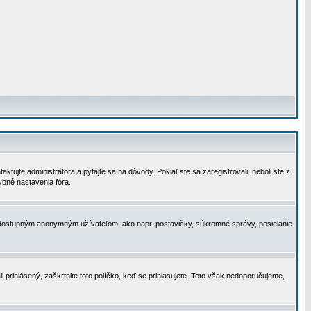
tujte administrátora a pýtajte sa na dôvody. Pokiaľ ste sa zaregistrovali, neboli ste z
ybné nastavenia fóra.
 nedostupným anonymným užívateľom, ako napr. postavičky, súkromné správy, posielanie
i prihlásený, zaškrtnite toto políčko, keď se prihlasujete. Toto však nedoporučujeme,