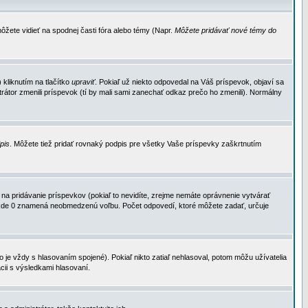
ôžete vidieť na spodnej časti fóra alebo témy (Napr.
Môžete pridávať nové témy do
kliknutím na tlačítko
upraviť
. Pokiaľ už niekto odpovedal na Váš príspevok, objaví sa
trátor zmenili príspevok (tí by mali sami zanechať odkaz prečo ho zmenili). Normálny
dpis
. Môžete tiež pridať rovnaký podpis pre všetky Vaše príspevky zaškrtnutím
a pridávanie príspevkov (pokiaľ to nevidíte, zrejme nemáte oprávnenie vytvárať
u, kde 0 znamená neobmedzenú voľbu. Počet odpovedí, ktoré môžete zadať, určuje
je vždy s hlasovaním spojené). Pokiaľ nikto zatiaľ nehlasoval, potom môžu užívatelia
cii s výsledkami hlasovaní.