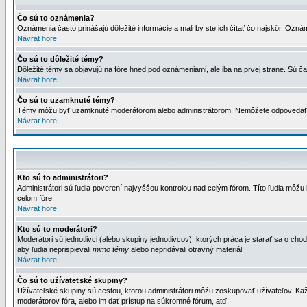
Čo sú to oznámenia?
Oznámenia často prinášajú dôležité informácie a mali by ste ich čítať čo najskôr. Ozná
Návrat hore
Čo sú to dôležité témy?
Dôležité témy sa objavujú na fóre hned pod oznámeniami, ale iba na prvej strane. Sú čas
Návrat hore
Čo sú to uzamknuté témy?
Témy môžu byť uzamknuté moderátorom alebo administrátorom. Nemôžete odpovedať n
Návrat hore
Kto sú to administrátori?
Administrátori sú ľudia poverení najvyššou kontrolou nad celým fórom. Títo ľudia môž
celom fóre.
Návrat hore
Kto sú to moderátori?
Moderátori sú jednotlivci (alebo skupiny jednotlivcov), ktorých práca je starať sa o
aby ľudia neprispievali
mimo témy
alebo nepridávali otravný materiál.
Návrat hore
Čo sú to užívateťské skupiny?
Užívateľské skupiny sú cestou, ktorou administrátori môžu zoskupovať užívateľov. Kaž
moderátorov fóra, alebo im dať prístup na súkromné fórum, atď.