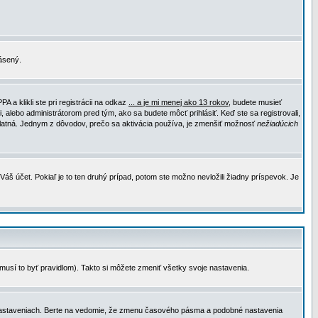
lásený.
a klikli ste pri registrácii na odkaz
... a je mi menej ako 13 rokov
, budete musieť
, alebo administrátorom pred tým, ako sa budete môcť prihlásiť. Keď ste sa registrovali,
e platná. Jednym z dôvodov, prečo sa aktivácia používa, je zmenšiť možnosť
nežiadúcich
Váš účet. Pokiaľ je to ten druhý prípad, potom ste možno nevložili žiadny príspevok. Je
emusí to byť pravidlom). Takto si môžete zmeniť všetky svoje nastavenia.
 nastaveniach. Berte na vedomie, že zmenu časového pásma a podobné nastavenia