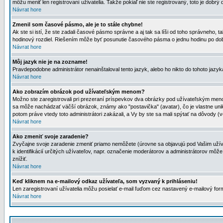
môžu meniť len registrovaní uživatelia. Takže pokiaľ nie ste registrovaný, toto je dobrý 
Návrat hore
Zmenil som časové pásmo, ale je to stále chybne!
Ak ste si istí, že ste zadali časové pásmo správne a aj tak sa líši od toho správneho
hodinový rozdiel. Riešením môže byť posunutie časového pásma o jednu hodinu po dob
Návrat hore
Môj jazyk nie je na zozname!
Pravdepodobne administrátor nenainštaloval tento jazyk, alebo ho nikto do tohoto jazyka 
Návrat hore
Ako zobrazím obrázok pod užívateľským menom?
Možno ste zaregistrovali pri prezeraní príspevkov dva obrázky pod užívateľským menom
sa môže nachádzať väčší obrázok, známy ako "postavička" (avatar), čo je vlastne uniká
potom práve vtedy toto administrátori zakázali, a Vy by ste sa mali spýtať na dôvody (v
Návrat hore
Ako zmeniť svoje zaradenie?
Zvyčajne svoje zaradenie zmeniť priamo nemôžete (úrovne sa objavujú pod Vašim užív
k identifikácií určitých užívateľov, napr. označenie moderátorov a administrátorov m
znížiť.
Návrat hore
Keď kliknem na e-mailový odkaz užívateľa, som vyzvaný k prihláseniu!
Len zaregistrovaní užívatelia môžu posielať e-mail ľuďom cez nastavený e-mailový form
Návrat hore