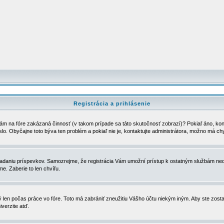
Registrácia a prihlásenie
ám na fóre zakázaná činnosť (v takom prípade sa táto skutočnosť zobrazí)? Pokiaľ áno, kontak
eslo. Obyčajne toto býva ten problém a pokiaľ nie je, kontaktujte administrátora, možno má ch
u vkladaniu príspevkov. Samozrejme, že registrácia Vám umožní prístup k ostatným službám
e. Zaberie to len chvíľu.
ý len počas práce vo fóre. Toto má zabrániť zneužitiu Vášho účtu niekým iným. Aby ste zostal
iverzite atď.