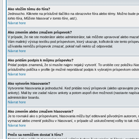
Ako vložím tému do fóra?
Jednoucho. Kliknete na príslušné tlačítko na obrazovke fóra alebo témy. Možno bude po
tohto fóra, Môžete hlasovať v tomto fóre, atd.
).
Návrat hore
Ako zmením alebo zmažem príspevok?
V prípade, že nie ste moderátor alebo administrátor, tak môžete upravovať alebo mazať
Vám malinký výstup textíku pod príspevkom, ktorý ukazuje, koľkokrát ste tento príspevo
užívatelia nemôžu príspevok zmazať, pokiaľ naň niekto už odpovedal.
Návrat hore
Ako pridám podpis k môjmu príspevku?
Pridať podpis znamená, že si musíte najprv nejaký vytvoriť. To urobíte cez položku
Nas
príslušného políčka v profile (je možné nepridávať podpis k vybratým príspevkom odstr
Návrat hore
Ako vytvorím hlasovanie?
Vytvorenie hlasovania je jednoduché. Keď pridáte nový príspevok (alebo upravujete prvý
ankety). Mali by ste zadať názov ankety a potom aspoň dve možnosti (nastavte napísa
administrátor boardu.
Návrat hore
Ako zmením alebo zmažem hlasovanie?
Je to rovnaké ako s príspevkami, hlasovania môžu byť editované pôvodným autorom, mod
vymazať alebo zmeniť položku v hlasovaní, v prípade už uskutočnenej voľby to tak môž
Návrat hore
Prečo sa nemôžem dostať k fóru?