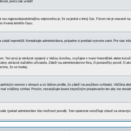
dôvod, prečo tak urobiť!
, tak tou najpravdepodobnejšou odpoveďou je, že sa jedná o letný čas. Fórum nie je stavané
u trvania letného času.
zatiaľ nepreložil. Kontaktujte administrátora, prípadne si preklad vytvorte sami. Pre viac in
. Ten prvý je obrázok spojený s Vašou úrovňou, zvyčajne v tvare hviezdičiek alebo kocočiek
tny obrázok každého užívateľa. Záleží na administrátorovi fóra, či postavičky povolí, či ak
eríme, že se hodia).
ateľským menom v témach a vo Vašom profile, čo záleží na použitom vzhľade). Väčšina disk
ôže mať zvláštny vzhľad. Prosím, nezaťažujte board zbytočným prispievaním len aby ste dosi
ulár (pokiaľ administrátor túto možnosť povolil). Toto opatrenie umožňuje zbaviť sa otravný