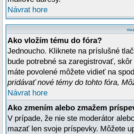
Návrat hore
Vkl
Ako vložím tému do fóra?
Jednoucho. Kliknete na príslušné tla
bude potrebné sa zaregistrovať, skôr 
máte povolené môžete vidieť na spodn
pridávať nové témy do tohto fóra, Môž
Návrat hore
Ako zmením alebo zmažem príspe
V prípade, že nie ste moderátor aleb
mazať len svoje príspevky. Môžete u