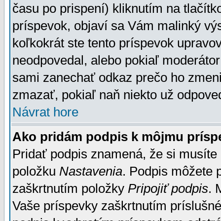
času po prispení) kliknutím na tlačít
príspevok, objaví sa Vám malinký výs
koľkokrát ste tento príspevok upravova
neodpovedal, alebo pokiaľ moderátor č
sami zanechať odkaz prečo ho zmenil
zmazať, pokiaľ naň niekto už odpoved
Návrat hore
Ako pridám podpis k môjmu prísp
Pridať podpis znamená, že si musíte n
položku
Nastavenia
. Podpis môžete 
zaškrtnutím položky
Pripojiť podpis
. 
Vaše príspevky zaškrtnutím príslušné