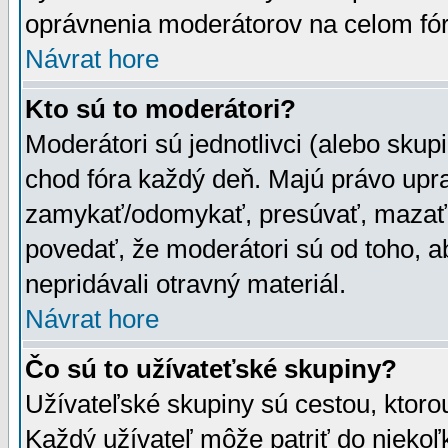
oprávnenia moderátorov na celom fór
Návrat hore
Kto sú to moderátori?
Moderátori sú jednotlivci (alebo skupi
chod fóra každý deň. Majú právo upr
zamykať/odomykať, presúvať, mazať a
povedať, že moderátori sú od toho, a
nepridávali otravný materiál.
Návrat hore
Čo sú to užívateťské skupiny?
Užívateľské skupiny sú cestou, ktoro
Každý užívateľ môže patriť do nieko