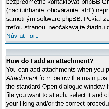
bezpredmetné kontaktovať phpBB Grou
(nactiutrhanie, ohováranie, atď.) ne
samotným software phpBB. Pokiaľ zaš
treťou stranou, neočakávajte žiadnu
Návrat hore
How do I add an attachment?
You can add attachments when you p
Attachment
form below the main post
the standard Open dialogue window fo
file you want to attach, select it and
your liking and/or the correct proced