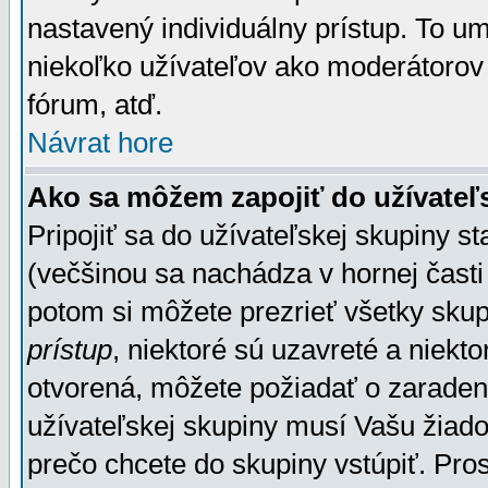
nastavený individuálny prístup. To u
niekoľko užívateľov ako moderátorov 
fórum, atď.
Návrat hore
Ako sa môžem zapojiť do užívateľ
Pripojiť sa do užívateľskej skupiny s
(večšinou sa nachádza v hornej časti 
potom si môžete prezrieť všetky sku
prístup
, niektoré sú uzavreté a niekt
otvorená, môžete požiadať o zaradeni
užívateľskej skupiny musí Vašu žiado
prečo chcete do skupiny vstúpiť. Pro