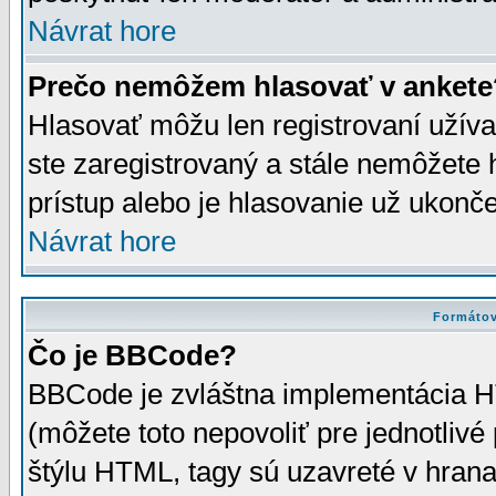
Návrat hore
Prečo nemôžem hlasovať v ankete
Hlasovať môžu len registrovaní užívat
ste zaregistrovaný a stále nemôžet
prístup alebo je hlasovanie už ukonč
Návrat hore
Formátov
Čo je BBCode?
BBCode je zvláštna implementácia HT
(môžete toto nepovoliť pre jednotli
štýlu HTML, tagy sú uzavreté v hrana