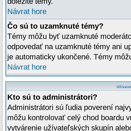
dôležité témy.
Návrat hore
Čo sú to uzamknuté témy?
Témy môžu byť uzamknuté moderáto
odpovedať na uzamknuté témy ani up
je automaticky ukončené. Témy môžu
Návrat hore
Užívate
Kto sú to administrátori?
Administrátori sú ľudia poverení najv
môžu kontrolovať celý chod boardu v
vytvárenie užívateľských skupín aleb