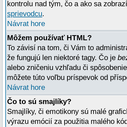
kontrolu nad tým, čo a ako sa zobrazí
sprievodcu
.
Návrat hore
Môžem používať HTML?
To závisí na tom, či Vám to administrá
že fungujú len niektoré tagy. Čo je
be
alebo zničeniu vzhľadu či spôsobeni
môžete túto voľbu príspevok od přís
Návrat hore
Čo to sú smajlíky?
Smajlíky, či emotikony sú malé grafic
výrazu emócií za použitia malého kód