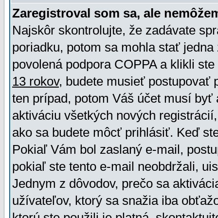
Zaregistroval som sa, ale nemôžem
Najskôr skontrolujte, že zadávate sp
poriadku, potom sa mohla stať jedna 
povolená podpora COPPA a klikli ste 
13 rokov
, budete musieť postupovať po
ten prípad, potom Váš účet musí byť 
aktiváciu všetkých nových registráci
ako sa budete môcť prihlásiť. Keď ste 
Pokiaľ Vám bol zaslaný e-mail, postu
pokiaľ ste tento e-mail neobdržali, ui
Jednym z dôvodov, prečo sa aktiváci
užívateľov, ktorý sa snažia iba obťažo
ktorú ste použili je platná, skontaktuj