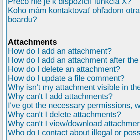
Prečo nie je k dispozícií funkcia X?
Koho mám kontaktovať ohľadom otrav
boardu?
Attachments
How do I add an attachment?
How do I add an attachment after the i
How do I delete an attachment?
How do I update a file comment?
Why isn't my attachment visible in th
Why can't I add attachments?
I've got the necessary permissions, 
Why can't I delete attachments?
Why can't I view/download attachme
Who do I contact about illegal or poss