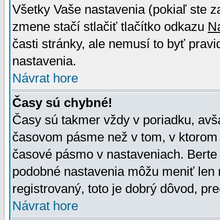
Všetky Vaše nastavenia (pokiaľ ste z
zmene stačí stlačiť tlačítko odkazu
N
časti stránky, ale nemusí to byť prav
nastavenia.
Návrat hore
Časy sú chybné!
Časy sú takmer vždy v poriadku, avša
časovom pásme než v tom, v ktorom s
časové pásmo v nastaveniach. Bert
podobné nastavenia môžu meniť len re
registrovaný, toto je dobrý dôvod, pre
Návrat hore