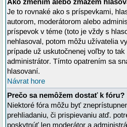
Ako zmením alebo zmažem hlasov
Je to rovnaké ako s príspevkami, h
autorom, moderátorom alebo administ
príspevok v téme (toto je vždy s hlas
nehlasoval, potom môžu užívatelia v
prípade už uskutočnenej voľby to tak
administrátor. Tímto opatrením sa sn
hlasovaní.
Návrat hore
Prečo sa nemôžem dostať k fóru?
Niektoré fóra môžu byť zneprístupnen
prehliadaniu, či prispievaniu atď. pot
poskytnúť len moderátor a administrát