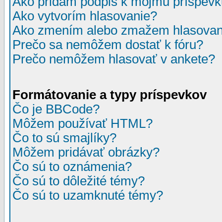
Ako pridám podpis k môjmu príspev
Ako vytvorím hlasovanie?
Ako zmením alebo zmažem hlasovan
Prečo sa nemôžem dostať k fóru?
Prečo nemôžem hlasovať v ankete?
Formátovanie a typy príspevkov
Čo je BBCode?
Môžem používať HTML?
Čo to sú smajlíky?
Môžem pridávať obrázky?
Čo sú to oznámenia?
Čo sú to dôležité témy?
Čo sú to uzamknuté témy?