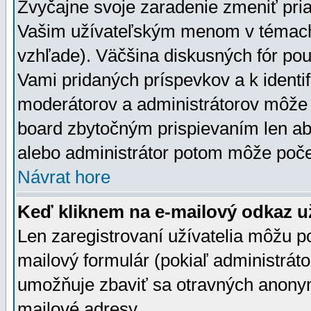
Zvyčajne svoje zaradenie zmeniť pr
Vašim užívateľským menom v témach 
vzhľade). Väčšina diskusných fór pou
Vami pridaných príspevkov a k identif
moderátorov a administrátorov môže 
board zbytočným prispievaním len aby
alebo administrátor potom môže počet
Návrat hore
Keď kliknem na e-mailový odkaz už
Len zaregistrovaní užívatelia môžu p
mailový formulár (pokiaľ administráto
umožňuje zbaviť sa otravných anonym
mailové adresy.