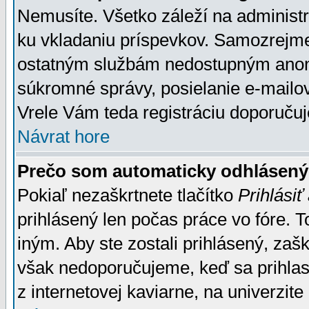
Nemusíte. Všetko záleží na administrá
ku vkladaniu príspevkov. Samozrejme
ostatným službám nedostupným anon
súkromné správy, posielanie e-mailov
Vrele Vám teda registráciu doporučuj
Návrat hore
Prečo som automaticky odhlásen
Pokiaľ nezaškrtnete tlačítko
Prihlásiť
prihlásený len počas práce vo fóre. 
iným. Aby ste zostali prihlásený, zaškr
však nedoporučujeme, keď sa prihlasuj
z internetovej kaviarne, na univerzite 