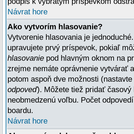
podpis k vybratým príspevkom odstrá
Návrat hore
Ako vytvorím hlasovanie?
Vytvorenie hlasovania je jednoduché.
upravujete prvý príspevok, pokiaľ môž
hlasovanie
pod hlavným oknom na prid
zrejme nemáte oprávnenie vytvárať an
potom aspoň dve možnosti (nastavte 
odpoveď
). Môžete tiež pridať časový
neobmedzenú voľbu. Počet odpovedí, 
boardu.
Návrat hore