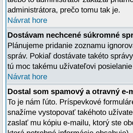
administrátora, prečo tomu tak je.
Návrat hore
Dostávam nechcené súkromné spr
Plánujeme pridanie zoznamu ignorov
správ. Pokiaľ dostávate takéto správy
tú moc takému užívateľovi posielanie
Návrat hore
Dostal som spamový a otravný e-ma
To je nám ľúto. Príspevkové formulá
snažíme vystopovať takéhoto užívateľ
zaslať mu kópiu e-mailu, ktorý ste obdr