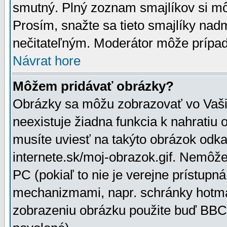
smutný. Plný zoznam smajlíkov si mô
Prosím, snažte sa tieto smajlíky nad
nečitateľným. Moderátor môže prípa
Návrat hore
Môžem pridávať obrázky?
Obrázky sa môžu zobrazovať vo Vaši
neexistuje žiadna funkcia k nahratiu
musíte uviesť na takýto obrázok odka
internete.sk/moj-obrazok.gif. Nemôž
PC (pokiaľ to nie je verejne prístupn
mechanizmami, napr. schránky hotmai
zobrazeniu obrázku použite buď BBCo