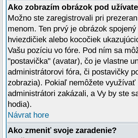
Ako zobrazím obrázok pod užíva
Možno ste zaregistrovali pri prezera
menom. Ten prvý je obrázok spojený 
hviezdičiek alebo kocočiek ukazujúcic
Vašu pozíciu vo fóre. Pod ním sa m
"postavička" (avatar), čo je vlastne 
administrátorovi fóra, či postavičky p
zobrazia). Pokiaľ nemôžete využívať 
administrátori zakázali, a Vy by ste 
hodia).
Návrat hore
Ako zmeniť svoje zaradenie?