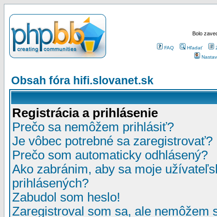
Bolo zaved
FAQ
Hľadať
Nastav
Obsah fóra hifi.slovanet.sk
Registrácia a prihlásenie
Prečo sa nemôžem prihlásiť?
Je vôbec potrebné sa zaregistrovať?
Prečo som automaticky odhlásený?
Ako zabránim, aby sa moje užívateľ
prihlásených?
Zabudol som heslo!
Zaregistroval som sa, ale nemôžem sa