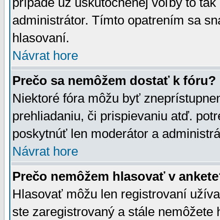
prípade už uskutočnenej voľby to tak
administrátor. Tímto opatrením sa sn
hlasovaní.
Návrat hore
Prečo sa nemôžem dostať k fóru?
Niektoré fóra môžu byť zneprístupnen
prehliadaniu, či prispievaniu atď. pot
poskytnúť len moderátor a administrát
Návrat hore
Prečo nemôžem hlasovať v ankete
Hlasovať môžu len registrovaní užívat
ste zaregistrovaný a stále nemôžet