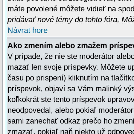
máte povolené môžete vidieť na spodn
pridávať nové témy do tohto fóra, Môž
Návrat hore
Ako zmením alebo zmažem príspe
V prípade, že nie ste moderátor aleb
mazať len svoje príspevky. Môžete u
času po prispení) kliknutím na tlačít
príspevok, objaví sa Vám malinký výs
koľkokrát ste tento príspevok upravova
neodpovedal, alebo pokiaľ moderátor č
sami zanechať odkaz prečo ho zmenil
zmazať, pokiaľ naň niekto už odpoved