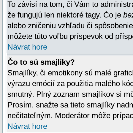
To závisí na tom, či Vám to administrá
že fungujú len niektoré tagy. Čo je
be
alebo zničeniu vzhľadu či spôsobeni
môžete túto voľbu príspevok od přís
Návrat hore
Čo to sú smajlíky?
Smajlíky, či emotikony sú malé grafic
výrazu emócií za použitia malého kód
smutný. Plný zoznam smajlíkov si mô
Prosím, snažte sa tieto smajlíky nad
nečitateľným. Moderátor môže prípa
Návrat hore