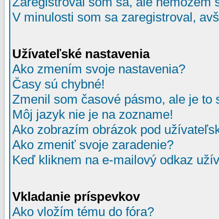
Zaregistroval som sa, ale nemôžem sa
V minulosti som sa zaregistroval, av
Užívateľské nastavenia
Ako zmením svoje nastavenia?
Časy sú chybné!
Zmenil som časové pásmo, ale je to 
Môj jazyk nie je na zozname!
Ako zobrazím obrázok pod užívate
Ako zmeniť svoje zaradenie?
Keď kliknem na e-mailový odkaz užív
Vkladanie príspevkov
Ako vložím tému do fóra?