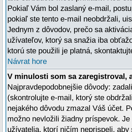
Pokiaľ Vám bol zaslaný e-mail, postu
pokiaľ ste tento e-mail neobdržali, ui
Jednym z dôvodov, prečo sa aktiváci
užívateľov, ktorý sa snažia iba obťažo
ktorú ste použili je platná, skontaktuj
Návrat hore
V minulosti som sa zaregistroval, 
Najpravdepodobnejšie dôvody: zadali
(skontrolujte e-mail, ktorý ste obdržali
nejakého dôvodu zmazal Váš účet. Pok
možno nevložili žiadny príspevok. Je 
užívatelia, ktorí ničím neprispeli, a