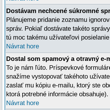
Dostávam nechcené súkromné spr
Plánujeme pridanie zoznamu ignorov
správ. Pokiaľ dostávate takéto správy
tú moc takému užívateľovi posielanie
Návrat hore
Dostal som spamový a otravný e-ma
To je nám ľúto. Príspevkové formulá
snažíme vystopovať takéhoto užívateľ
zaslať mu kópiu e-mailu, ktorý ste obdr
ktorá potrebné informácie obsahuje)
Návrat hore