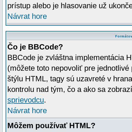
prístup alebo je hlasovanie už ukonč
Návrat hore
Formátov
Čo je BBCode?
BBCode je zvláštna implementácia HT
(môžete toto nepovoliť pre jednotli
štýlu HTML, tagy sú uzavreté v hrana
kontrolu nad tým, čo a ako sa zobrazí
sprievodcu
.
Návrat hore
Môžem používať HTML?