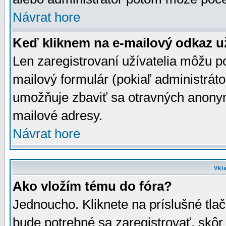
Návrat hore
Keď kliknem na e-mailový odkaz už
Len zaregistrovaní užívatelia môžu p
mailový formulár (pokiaľ administráto
umožňuje zbaviť sa otravných anonym
mailové adresy.
Návrat hore
Vkl
Ako vložím tému do fóra?
Jednoucho. Kliknete na príslušné tla
bude potrebné sa zaregistrovať, skôr 