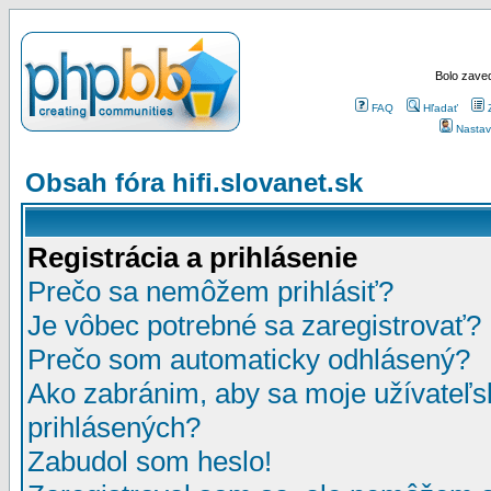
Bolo zaved
FAQ
Hľadať
Nastav
Obsah fóra hifi.slovanet.sk
Registrácia a prihlásenie
Prečo sa nemôžem prihlásiť?
Je vôbec potrebné sa zaregistrovať?
Prečo som automaticky odhlásený?
Ako zabránim, aby sa moje užívateľ
prihlásených?
Zabudol som heslo!