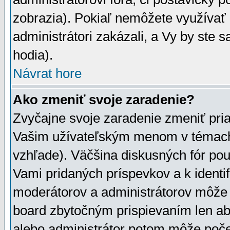
zobrazia). Pokiaľ nemôžete využívať 
administrátori zakázali, a Vy by ste 
hodia).
Návrat hore
Ako zmeniť svoje zaradenie?
Zvyčajne svoje zaradenie zmeniť pr
Vašim užívateľským menom v témach 
vzhľade). Väčšina diskusných fór pou
Vami pridaných príspevkov a k identif
moderátorov a administrátorov môže 
board zbytočným prispievaním len aby
alebo administrátor potom môže počet