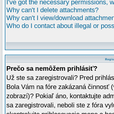
I've got the necessary permissions, 
Why can't I delete attachments?
Why can't I view/download attachme
Who do I contact about illegal or poss
Regis
Prečo sa nemôžem prihlásiť?
Už ste sa zaregistrovali? Pred prihlá
Bola Vám na fóre zakázaná činnosť (
zobrazí)? Pokiaľ áno, kontaktujte adm
sa zaregistrovali, neboli ste z fóra v