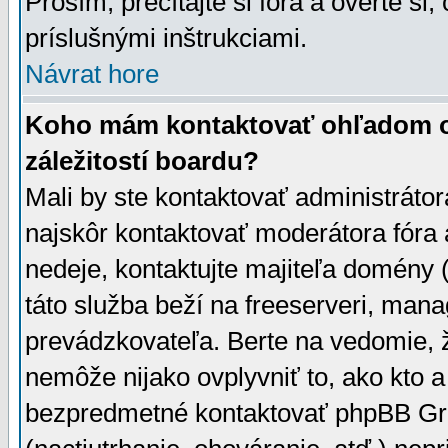
Prosím, prečítajte si fóra a overte si,
príslušnými inštrukciami.
Návrat hore
Koho mám kontaktovať ohľadom ot
záležitostí boardu?
Mali by ste kontaktovať administrátor
najskôr kontaktovať moderátora fóra a
nedeje, kontaktujte majiteľa domény 
táto služba beží na freeserveri, man
prevádzkovateľa. Berte na vedomie
nemôže nijako ovplyvniť to, ako kto 
bezpredmetné kontaktovať phpBB Grou