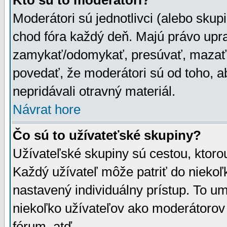
Kto sú to moderátori?
Moderátori sú jednotlivci (alebo skupi
chod fóra každý deň. Majú právo upr
zamykať/odomykať, presúvať, mazať a
povedať, že moderátori sú od toho, a
nepridávali otravný materiál.
Návrat hore
Čo sú to užívateťské skupiny?
Užívateľské skupiny sú cestou, ktoro
Každý užívateľ môže patriť do nieko
nastavený individuálny prístup. To u
niekoľko užívateľov ako moderátorov 
fórum, atď.