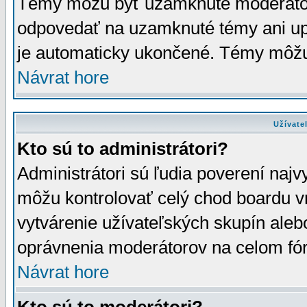
Témy môžu byť uzamknuté moderáto
odpovedať na uzamknuté témy ani up
je automaticky ukončené. Témy môžu
Návrat hore
Užívate
Kto sú to administrátori?
Administrátori sú ľudia poverení najv
môžu kontrolovať celý chod boardu v
vytvárenie užívateľských skupín aleb
oprávnenia moderátorov na celom fór
Návrat hore