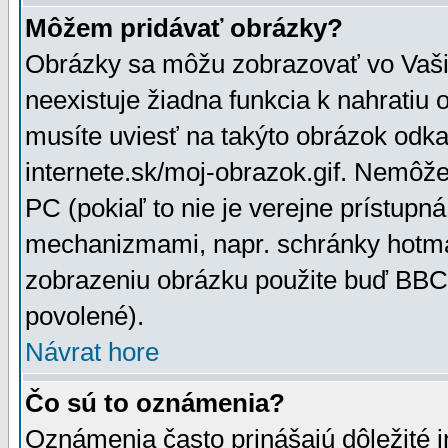
Môžem pridávať obrázky?
Obrázky sa môžu zobrazovať vo Vaši
neexistuje žiadna funkcia k nahratiu
musíte uviesť na takýto obrázok odka
internete.sk/moj-obrazok.gif. Nemôž
PC (pokiaľ to nie je verejne prístupn
mechanizmami, napr. schránky hotmai
zobrazeniu obrázku použite buď BBCo
povolené).
Návrat hore
Čo sú to oznámenia?
Oznámenia často prinášajú dôležité in