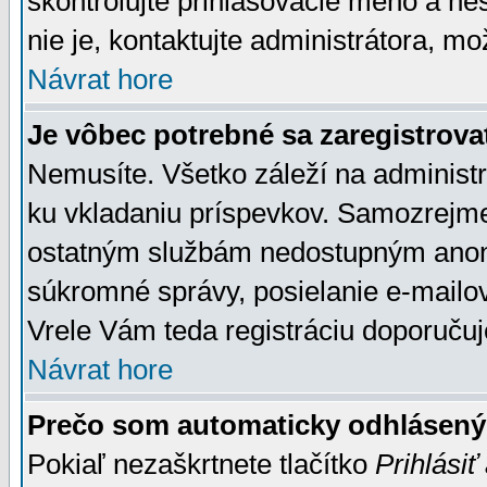
skontrolujte prihlasovacie meno a he
nie je, kontaktujte administrátora, 
Návrat hore
Je vôbec potrebné sa zaregistrova
Nemusíte. Všetko záleží na administrá
ku vkladaniu príspevkov. Samozrejme
ostatným službám nedostupným anon
súkromné správy, posielanie e-mailov
Vrele Vám teda registráciu doporučuj
Návrat hore
Prečo som automaticky odhlásen
Pokiaľ nezaškrtnete tlačítko
Prihlásiť