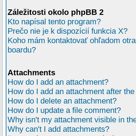
Záležitosti okolo phpBB 2
Kto napísal tento program?
Prečo nie je k dispozícií funkcia X?
Koho mám kontaktovať ohľadom otrav
boardu?
Attachments
How do I add an attachment?
How do I add an attachment after the i
How do I delete an attachment?
How do I update a file comment?
Why isn't my attachment visible in th
Why can't I add attachments?