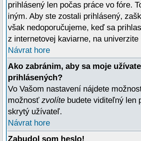
prihlásený len počas práce vo fóre. 
iným. Aby ste zostali prihlásený, zaškr
však nedoporučujeme, keď sa prihlasuj
z internetovej kaviarne, na univerzite 
Návrat hore
Ako zabránim, aby sa moje užívat
prihlásených?
Vo Vašom nastavení nájdete možno
možnosť
zvolíte
budete viditeľný len 
skrytý užívateľ.
Návrat hore
Zabudol som heslo!