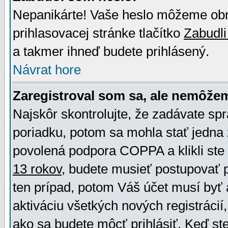
Nepanikárte! Vaše heslo môžeme obno
prihlasovacej stránke tlačítko
Zabudli
a takmer ihneď budete prihlásený.
Návrat hore
Zaregistroval som sa, ale nemôžem
Najskôr skontrolujte, že zadávate sp
poriadku, potom sa mohla stať jedna 
povolená podpora COPPA a klikli ste 
13 rokov
, budete musieť postupovať po
ten prípad, potom Váš účet musí byť 
aktiváciu všetkých nových registráci
ako sa budete môcť prihlásiť. Keď ste 