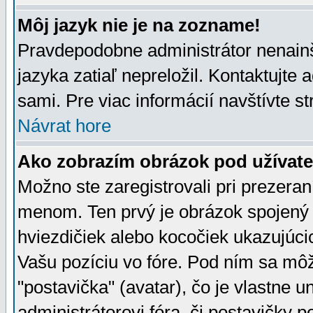
Môj jazyk nie je na zozname!
Pravdepodobne administrátor nenainšt
jazyka zatiaľ nepreložil. Kontaktujte 
sami. Pre viac informácií navštívte s
Návrat hore
Ako zobrazím obrázok pod užíva
Možno ste zaregistrovali pri prezera
menom. Ten prvý je obrázok spojený 
hviezdičiek alebo kocočiek ukazujúcic
Vašu pozíciu vo fóre. Pod ním sa m
"postavička" (avatar), čo je vlastne 
administrátorovi fóra, či postavičky p