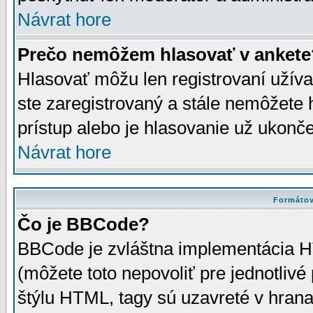
Návrat hore
Prečo nemôžem hlasovať v ankete
Hlasovať môžu len registrovaní užívat
ste zaregistrovaný a stále nemôžet
prístup alebo je hlasovanie už ukonč
Návrat hore
Formátov
Čo je BBCode?
BBCode je zvláštna implementácia HT
(môžete toto nepovoliť pre jednotli
štýlu HTML, tagy sú uzavreté v hrana