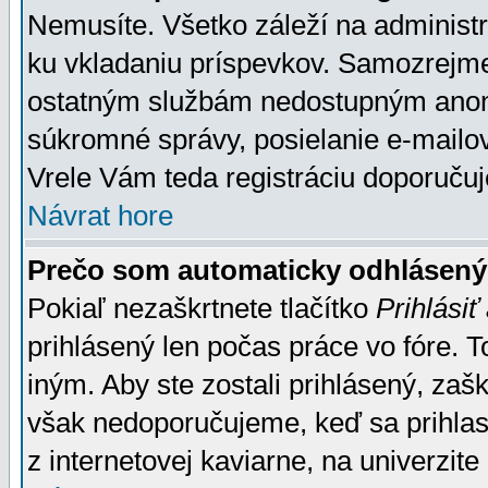
Nemusíte. Všetko záleží na administrá
ku vkladaniu príspevkov. Samozrejme
ostatným službám nedostupným anon
súkromné správy, posielanie e-mailov
Vrele Vám teda registráciu doporučuj
Návrat hore
Prečo som automaticky odhlásen
Pokiaľ nezaškrtnete tlačítko
Prihlásiť
prihlásený len počas práce vo fóre. 
iným. Aby ste zostali prihlásený, zaškr
však nedoporučujeme, keď sa prihlasuj
z internetovej kaviarne, na univerzite 