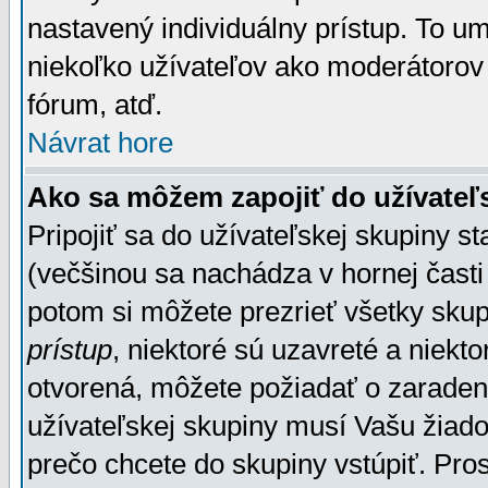
nastavený individuálny prístup. To u
niekoľko užívateľov ako moderátorov 
fórum, atď.
Návrat hore
Ako sa môžem zapojiť do užívateľ
Pripojiť sa do užívateľskej skupiny s
(večšinou sa nachádza v hornej časti 
potom si môžete prezrieť všetky sku
prístup
, niektoré sú uzavreté a niekt
otvorená, môžete požiadať o zaradeni
užívateľskej skupiny musí Vašu žiado
prečo chcete do skupiny vstúpiť. Pro