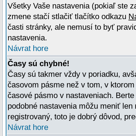
Všetky Vaše nastavenia (pokiaľ ste z
zmene stačí stlačiť tlačítko odkazu
N
časti stránky, ale nemusí to byť prav
nastavenia.
Návrat hore
Časy sú chybné!
Časy sú takmer vždy v poriadku, avša
časovom pásme než v tom, v ktorom s
časové pásmo v nastaveniach. Bert
podobné nastavenia môžu meniť len re
registrovaný, toto je dobrý dôvod, pre
Návrat hore