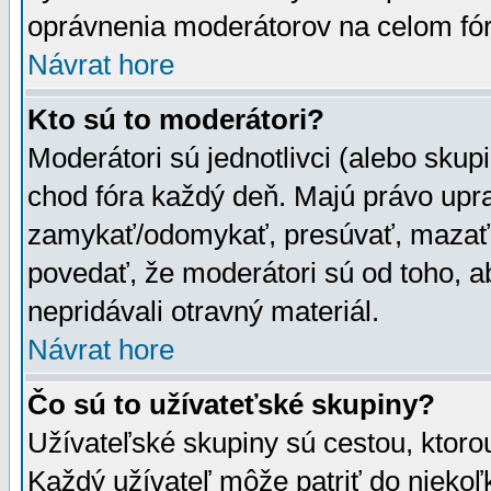
oprávnenia moderátorov na celom fór
Návrat hore
Kto sú to moderátori?
Moderátori sú jednotlivci (alebo skupi
chod fóra každý deň. Majú právo upr
zamykať/odomykať, presúvať, mazať a
povedať, že moderátori sú od toho, a
nepridávali otravný materiál.
Návrat hore
Čo sú to užívateťské skupiny?
Užívateľské skupiny sú cestou, ktoro
Každý užívateľ môže patriť do nieko