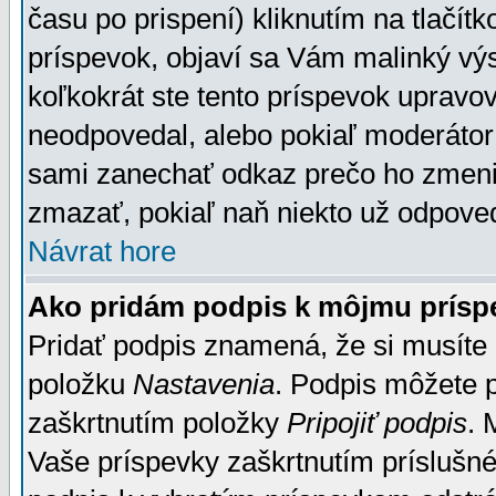
času po prispení) kliknutím na tlačít
príspevok, objaví sa Vám malinký výs
koľkokrát ste tento príspevok upravova
neodpovedal, alebo pokiaľ moderátor č
sami zanechať odkaz prečo ho zmenil
zmazať, pokiaľ naň niekto už odpoved
Návrat hore
Ako pridám podpis k môjmu prísp
Pridať podpis znamená, že si musíte n
položku
Nastavenia
. Podpis môžete 
zaškrtnutím položky
Pripojiť podpis
. 
Vaše príspevky zaškrtnutím príslušné