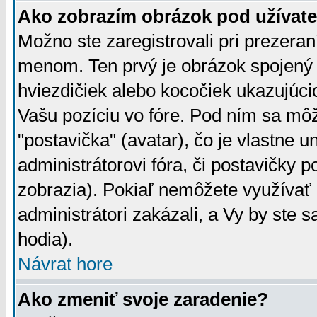
Ako zobrazím obrázok pod užíva
Možno ste zaregistrovali pri prezera
menom. Ten prvý je obrázok spojený 
hviezdičiek alebo kocočiek ukazujúcic
Vašu pozíciu vo fóre. Pod ním sa m
"postavička" (avatar), čo je vlastne 
administrátorovi fóra, či postavičky p
zobrazia). Pokiaľ nemôžete využívať 
administrátori zakázali, a Vy by ste 
hodia).
Návrat hore
Ako zmeniť svoje zaradenie?