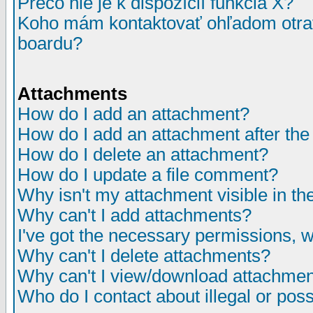
Prečo nie je k dispozícií funkcia X?
Koho mám kontaktovať ohľadom otrav
boardu?
Attachments
How do I add an attachment?
How do I add an attachment after the i
How do I delete an attachment?
How do I update a file comment?
Why isn't my attachment visible in th
Why can't I add attachments?
I've got the necessary permissions, 
Why can't I delete attachments?
Why can't I view/download attachme
Who do I contact about illegal or poss