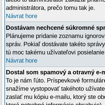
administrátora, prečo tomu tak je.
Návrat hore
Dostávam nechcené súkromné spr
Plánujeme pridanie zoznamu ignorov
správ. Pokiaľ dostávate takéto správy
tú moc takému užívateľovi posielanie
Návrat hore
Dostal som spamový a otravný e-ma
To je nám ľúto. Príspevkové formulá
snažíme vystopovať takéhoto užívateľ
zaslať mu kópiu e-mailu, ktorý ste obdr