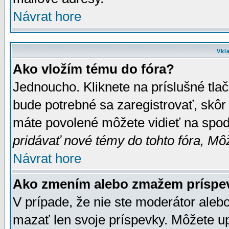
Návrat hore
Vkl
Ako vložím tému do fóra?
Jednoucho. Kliknete na príslušné tla
bude potrebné sa zaregistrovať, skôr 
máte povolené môžete vidieť na spodn
pridávať nové témy do tohto fóra, Môž
Návrat hore
Ako zmením alebo zmažem príspe
V prípade, že nie ste moderátor aleb
mazať len svoje príspevky. Môžete u