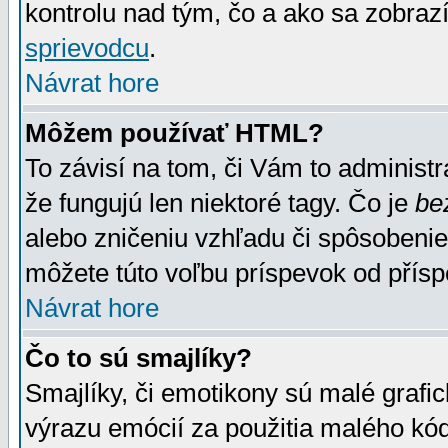
kontrolu nad tým, čo a ako sa zobrazí
sprievodcu
.
Návrat hore
Môžem používať HTML?
To závisí na tom, či Vám to administrá
že fungujú len niektoré tagy. Čo je
be
alebo zničeniu vzhľadu či spôsobeni
môžete túto voľbu príspevok od přís
Návrat hore
Čo to sú smajlíky?
Smajlíky, či emotikony sú malé grafic
výrazu emócií za použitia malého kód