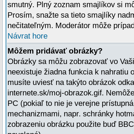
smutný. Plný zoznam smajlíkov si mô
Prosím, snažte sa tieto smajlíky nad
nečitateľným. Moderátor môže prípa
Návrat hore
Môžem pridávať obrázky?
Obrázky sa môžu zobrazovať vo Vaši
neexistuje žiadna funkcia k nahratiu
musíte uviesť na takýto obrázok odka
internete.sk/moj-obrazok.gif. Nemôž
PC (pokiaľ to nie je verejne prístupn
mechanizmami, napr. schránky hotmai
zobrazeniu obrázku použite buď BBCo