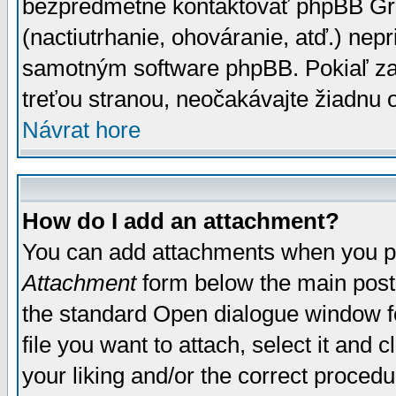
bezpredmetné kontaktovať phpBB Grou
(nactiutrhanie, ohováranie, atď.) ne
samotným software phpBB. Pokiaľ zaš
treťou stranou, neočakávajte žiadnu
Návrat hore
How do I add an attachment?
You can add attachments when you p
Attachment
form below the main post
the standard Open dialogue window fo
file you want to attach, select it and
your liking and/or the correct proced