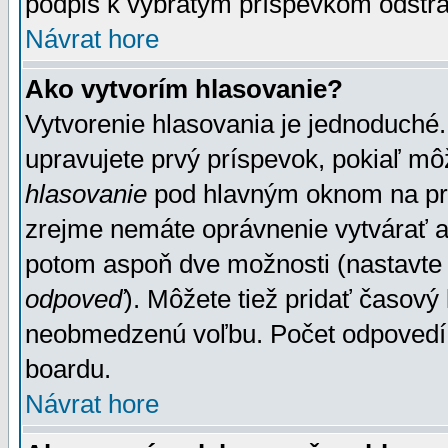
podpis k vybratým príspevkom odstrá
Návrat hore
Ako vytvorím hlasovanie?
Vytvorenie hlasovania je jednoduché.
upravujete prvý príspevok, pokiaľ môž
hlasovanie
pod hlavným oknom na prid
zrejme nemáte oprávnenie vytvárať an
potom aspoň dve možnosti (nastavte 
odpoveď
). Môžete tiež pridať časový
neobmedzenú voľbu. Počet odpovedí, 
boardu.
Návrat hore