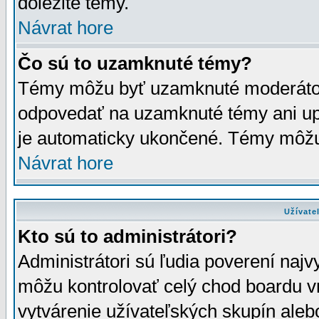
dôležité témy.
Návrat hore
Čo sú to uzamknuté témy?
Témy môžu byť uzamknuté moderáto
odpovedať na uzamknuté témy ani up
je automaticky ukončené. Témy môžu
Návrat hore
Užívate
Kto sú to administrátori?
Administrátori sú ľudia poverení najv
môžu kontrolovať celý chod boardu v
vytvárenie užívateľských skupín aleb