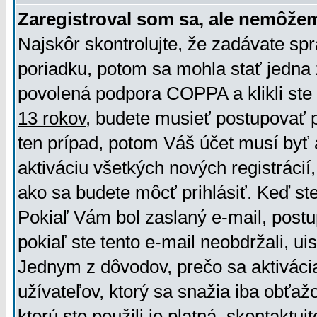
Zaregistroval som sa, ale nemôžem
Najskôr skontrolujte, že zadávate sp
poriadku, potom sa mohla stať jedna 
povolená podpora COPPA a klikli ste 
13 rokov
, budete musieť postupovať po
ten prípad, potom Váš účet musí byť 
aktiváciu všetkých nových registráci
ako sa budete môcť prihlásiť. Keď ste 
Pokiaľ Vám bol zaslaný e-mail, postu
pokiaľ ste tento e-mail neobdržali, ui
Jednym z dôvodov, prečo sa aktiváci
užívateľov, ktorý sa snažia iba obťažo
ktorú ste použili je platná, skontaktuj