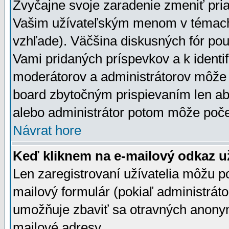
Zvyčajne svoje zaradenie zmeniť pr
Vašim užívateľským menom v témach 
vzhľade). Väčšina diskusných fór pou
Vami pridaných príspevkov a k identif
moderátorov a administrátorov môže 
board zbytočným prispievaním len aby
alebo administrátor potom môže počet
Návrat hore
Keď kliknem na e-mailový odkaz už
Len zaregistrovaní užívatelia môžu p
mailový formulár (pokiaľ administráto
umožňuje zbaviť sa otravných anonym
mailové adresy.