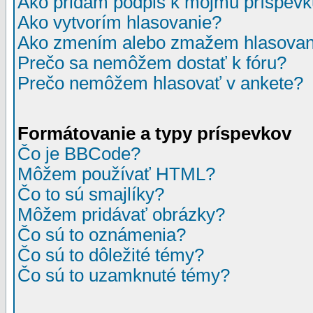
Ako pridám podpis k môjmu príspev
Ako vytvorím hlasovanie?
Ako zmením alebo zmažem hlasovan
Prečo sa nemôžem dostať k fóru?
Prečo nemôžem hlasovať v ankete?
Formátovanie a typy príspevkov
Čo je BBCode?
Môžem používať HTML?
Čo to sú smajlíky?
Môžem pridávať obrázky?
Čo sú to oznámenia?
Čo sú to dôležité témy?
Čo sú to uzamknuté témy?