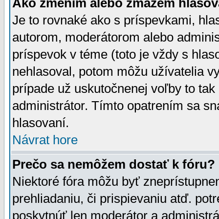
Ako zmením alebo zmažem hlasov
Je to rovnaké ako s príspevkami, h
autorom, moderátorom alebo administ
príspevok v téme (toto je vždy s hlas
nehlasoval, potom môžu užívatelia v
prípade už uskutočnenej voľby to tak
administrátor. Tímto opatrením sa sn
hlasovaní.
Návrat hore
Prečo sa nemôžem dostať k fóru?
Niektoré fóra môžu byť zneprístupnen
prehliadaniu, či prispievaniu atď. pot
poskytnúť len moderátor a administrát