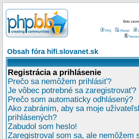
Bolo zaved
FAQ
Hľadať
Nastav
Obsah fóra hifi.slovanet.sk
Registrácia a prihlásenie
Prečo sa nemôžem prihlásiť?
Je vôbec potrebné sa zaregistrovať?
Prečo som automaticky odhlásený?
Ako zabránim, aby sa moje užívateľ
prihlásených?
Zabudol som heslo!
Zaregistroval som sa, ale nemôžem sa