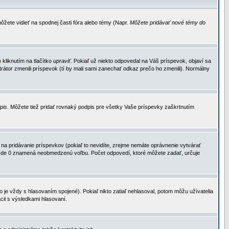
ôžete vidieť na spodnej časti fóra alebo témy (Napr.
Môžete pridávať nové témy do
kliknutím na tlačítko
upraviť
. Pokiaľ už niekto odpovedal na Váš príspevok, objaví sa
trátor zmenili príspevok (tí by mali sami zanechať odkaz prečo ho zmenili). Normálny
dpis
. Môžete tiež pridať rovnaký podpis pre všetky Vaše príspevky zaškrtnutím
a pridávanie príspevkov (pokiaľ to nevidíte, zrejme nemáte oprávnenie vytvárať
u, kde 0 znamená neobmedzenú voľbu. Počet odpovedí, ktoré môžete zadať, určuje
je vždy s hlasovaním spojené). Pokiaľ nikto zatiaľ nehlasoval, potom môžu užívatelia
cii s výsledkami hlasovaní.