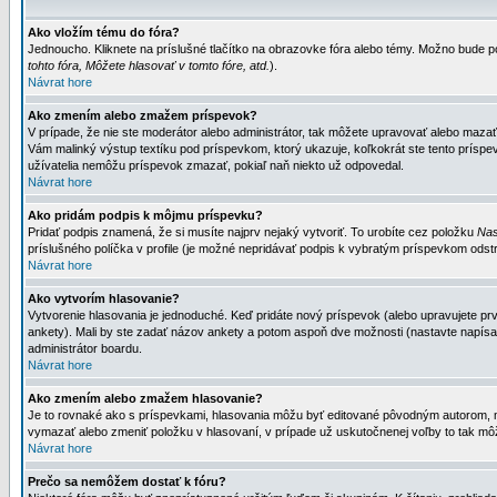
Ako vložím tému do fóra?
Jednoucho. Kliknete na príslušné tlačítko na obrazovke fóra alebo témy. Možno bude po
tohto fóra, Môžete hlasovať v tomto fóre, atd.
).
Návrat hore
Ako zmením alebo zmažem príspevok?
V prípade, že nie ste moderátor alebo administrátor, tak môžete upravovať alebo mazať
Vám malinký výstup textíku pod príspevkom, ktorý ukazuje, koľkokrát ste tento príspevo
užívatelia nemôžu príspevok zmazať, pokiaľ naň niekto už odpovedal.
Návrat hore
Ako pridám podpis k môjmu príspevku?
Pridať podpis znamená, že si musíte najprv nejaký vytvoriť. To urobíte cez položku
Nas
príslušného políčka v profile (je možné nepridávať podpis k vybratým príspevkom odstr
Návrat hore
Ako vytvorím hlasovanie?
Vytvorenie hlasovania je jednoduché. Keď pridáte nový príspevok (alebo upravujete prvý
ankety). Mali by ste zadať názov ankety a potom aspoň dve možnosti (nastavte napísa
administrátor boardu.
Návrat hore
Ako zmením alebo zmažem hlasovanie?
Je to rovnaké ako s príspevkami, hlasovania môžu byť editované pôvodným autorom, mod
vymazať alebo zmeniť položku v hlasovaní, v prípade už uskutočnenej voľby to tak môž
Návrat hore
Prečo sa nemôžem dostať k fóru?