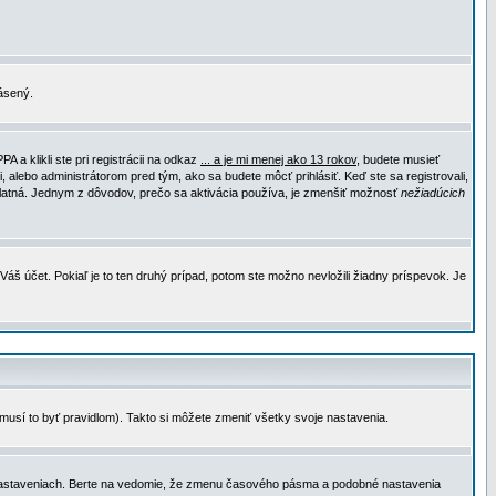
lásený.
a klikli ste pri registrácii na odkaz
... a je mi menej ako 13 rokov
, budete musieť
, alebo administrátorom pred tým, ako sa budete môcť prihlásiť. Keď ste sa registrovali,
e platná. Jednym z dôvodov, prečo sa aktivácia používa, je zmenšiť možnosť
nežiadúcich
Váš účet. Pokiaľ je to ten druhý prípad, potom ste možno nevložili žiadny príspevok. Je
emusí to byť pravidlom). Takto si môžete zmeniť všetky svoje nastavenia.
 nastaveniach. Berte na vedomie, že zmenu časového pásma a podobné nastavenia