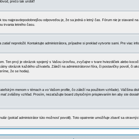
dôvod, prečo tak urobiť!
, tak tou najpravdepodobnejšou odpoveďou je, že sa jedná o letný čas. Fórum nie je stavané
u trvania letného času.
zatiaľ nepreložil. Kontaktujte administrátora, prípadne si preklad vytvorte sami. Pre viac in
. Ten prvý je obrázok spojený s Vašou úrovňou, zvyčajne v tvare hviezdičiek alebo kocočiek
tny obrázok každého užívateľa. Záleží na administrátorovi fóra, či postavičky povolí, či ak
eríme, že se hodia).
ateľským menom v témach a vo Vašom profile, čo záleží na použitom vzhľade). Väčšina disk
ôže mať zvláštny vzhľad. Prosím, nezaťažujte board zbytočným prispievaním len aby ste dosi
ulár (pokiaľ administrátor túto možnosť povolil). Toto opatrenie umožňuje zbaviť sa otravný