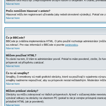
Niektoré fóra môžu byť zneprístupnené určitým ľuďom či skupinám. K čítaniu, prehliadani
Návrat hore
Prečo nemôžem hlasovať v ankete?
Hlasovať môžu len registrovaní užívatelia (aby neboli skreslené výsledky). Pokiaľ st
Návrat hore
Čo je BBCode?
BBCode je zvláštna implementácia HTML. O jeho použití rozhoduje administrátor (môžet
sa zobrazí. Pre viac informácií o BBCode si pozrite
sprievodcu
.
Návrat hore
Môžem používať HTML?
To závisí na tom, či Vám to administrátor povolí. Pokiaľ to máte povolené, zistíte, že fun
príspevok od příspěvku zakázať.
Návrat hore
Čo to sú smajlíky?
Smajlíky, či emotikony sú malé grafické obrázky, ktoré sa používají k vyjadreniu výra
smajlíky nadmerne nepoužívať, aby sa príspevok nestal nečitateľným. Moderátor môž
Návrat hore
Môžem pridávať obrázky?
Obrázky sa môžu zobrazovať vo Vašich príspevkoch. Aj keď v súčasnej dobe neexistuje
vytvárať odkazy na obrázky na vlastnom PC (pokiaľ to nie je verejne prístupná stani
príslušné HTML (ak je povolené).
Návrat hore