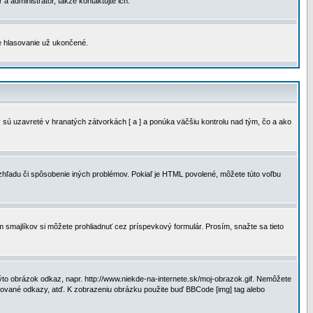
a administrátor, takže kontaktujte ich.
je hlasovanie už ukončené.
 sú uzavreté v hranatých zátvorkách [ a ] a ponúka väčšiu kontrolu nad tým, čo a ako
vzhľadu či spôsobenie iných problémov. Pokiaľ je HTML povolené, môžete túto voľbu
m smajlíkov si môžete prohliadnuť cez príspevkový formulár. Prosím, snažte sa tieto
to obrázok odkaz, napr. http://www.niekde-na-internete.sk/moj-obrazok.gif. Nemôžete
slované odkazy, atď. K zobrazeniu obrázku použite buď BBCode [img] tag alebo