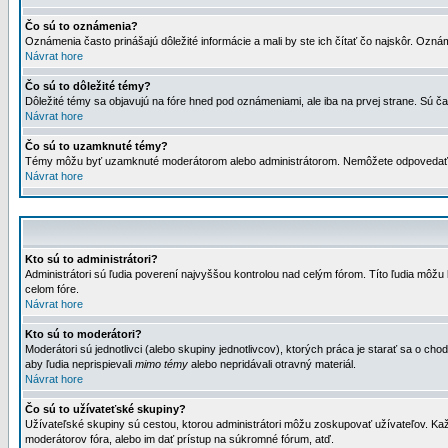
Čo sú to oznámenia?
Oznámenia často prinášajú dôležité informácie a mali by ste ich čítať čo najskôr. Ozná
Návrat hore
Čo sú to dôležité témy?
Dôležité témy sa objavujú na fóre hned pod oznámeniami, ale iba na prvej strane. Sú čas
Návrat hore
Čo sú to uzamknuté témy?
Témy môžu byť uzamknuté moderátorom alebo administrátorom. Nemôžete odpovedať n
Návrat hore
Kto sú to administrátori?
Administrátori sú ľudia poverení najvyššou kontrolou nad celým fórom. Títo ľudia môž
celom fóre.
Návrat hore
Kto sú to moderátori?
Moderátori sú jednotlivci (alebo skupiny jednotlivcov), ktorých práca je starať sa o
aby ľudia neprispievali
mimo témy
alebo nepridávali otravný materiál.
Návrat hore
Čo sú to užívateťské skupiny?
Užívateľské skupiny sú cestou, ktorou administrátori môžu zoskupovať užívateľov. Kaž
moderátorov fóra, alebo im dať prístup na súkromné fórum, atď.