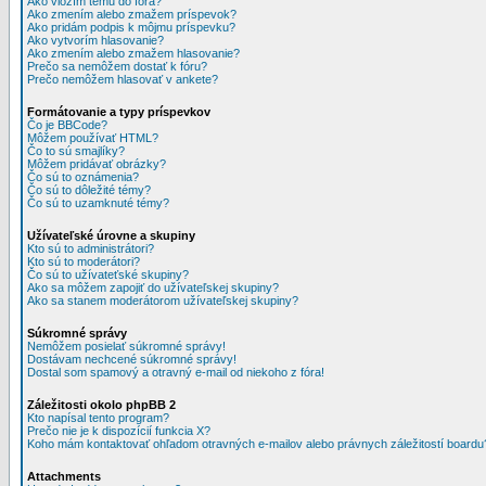
Ako vložím tému do fóra?
Ako zmením alebo zmažem príspevok?
Ako pridám podpis k môjmu príspevku?
Ako vytvorím hlasovanie?
Ako zmením alebo zmažem hlasovanie?
Prečo sa nemôžem dostať k fóru?
Prečo nemôžem hlasovať v ankete?
Formátovanie a typy príspevkov
Čo je BBCode?
Môžem používať HTML?
Čo to sú smajlíky?
Môžem pridávať obrázky?
Čo sú to oznámenia?
Čo sú to dôležité témy?
Čo sú to uzamknuté témy?
Užívateľské úrovne a skupiny
Kto sú to administrátori?
Kto sú to moderátori?
Čo sú to užívateťské skupiny?
Ako sa môžem zapojiť do užívateľskej skupiny?
Ako sa stanem moderátorom užívateľskej skupiny?
Súkromné správy
Nemôžem posielať súkromné správy!
Dostávam nechcené súkromné správy!
Dostal som spamový a otravný e-mail od niekoho z fóra!
Záležitosti okolo phpBB 2
Kto napísal tento program?
Prečo nie je k dispozícií funkcia X?
Koho mám kontaktovať ohľadom otravných e-mailov alebo právnych záležitostí boardu
Attachments