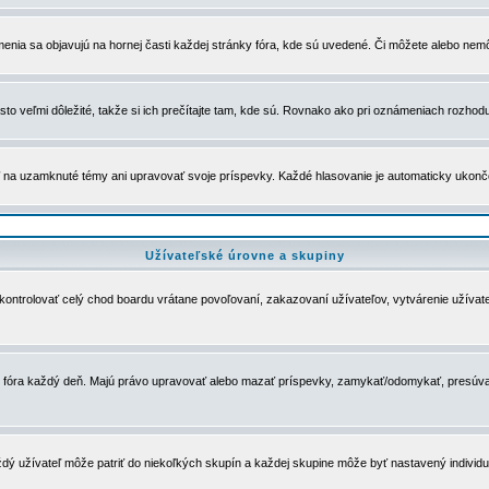
menia sa objavujú na hornej časti každej stránky fóra, kde sú uvedené. Či môžete alebo nemô
to veľmi dôležité, takže si ich prečítajte tam, kde sú. Rovnako ako pri oznámeniach rozhoduje
a uzamknuté témy ani upravovať svoje príspevky. Každé hlasovanie je automaticky ukon
Užívateľské úrovne a skupiny
u kontrolovať celý chod boardu vrátane povoľovaní, zakazovaní užívateľov, vytvárenie užíva
 chod fóra každý deň. Majú právo upravovať alebo mazať príspevky, zamykať/odomykať, presúva
dý užívateľ môže patriť do niekoľkých skupín a každej skupine môže byť nastavený individuá