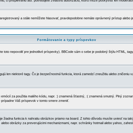
u, či prispievaniu atď. potrebujete zvláštnu autorizáciu, ktorú môže poskytnúť len moderátor 
e zaregistrovaný a stále nemôžete hlasovať, pravdepodobne nemáte oprávnený prístup alebo 
Formátovanie a typy príspevkov
e toto nepovoliť pre jednotlivé príspevky). BBCode sám o sebe je podobný štýlu HTML, tagy
gujú len niektoré tagy. Čo je
bezpečnostná
funkcia, ktorá zamedzí zneužitiu alebo zničeniu 
zu emócií za použitia malého kódu, napr. :) znamená šťastný, :( znamená smutný. Plný zozna
e prípadne Váš príspevok v tomto smere zmeniť.
 žiadna funkcia k nahratiu obrázkov priamo na board. Z tohto dôvodu musíte uviesť na taký
ca) alebo obrázky za preverujúcimi mechanizmami, napr. schránky hotmail alebo yahoo, zahe