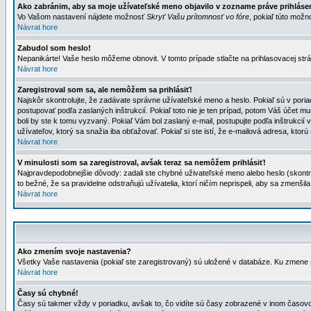
Ako zabránim, aby sa moje užívateľské meno objavilo v zozname práve prihlás
Vo Vašom nastavení nájdete možnosť
Skryť Vašu prítomnosť vo fóre
, pokiaľ túto mož
Návrat hore
Zabudol som heslo!
Nepanikárte! Vaše heslo môžeme obnovit. V tomto prípade stlačte na prihlasovacej strá
Návrat hore
Zaregistroval som sa, ale nemôžem sa prihlásiť!
Najskôr skontrolujte, že zadávate správne užívateľské meno a heslo. Pokiaľ sú v poria
postupovať podľa zaslaných inštrukcií. Pokiaľ toto nie je ten prípad, potom Váš účet mu
boli by ste k tomu vyzvaný. Pokiaľ Vám bol zaslaný e-mail, postupujte podľa inštrukcií
užívateľov, ktorý sa snažia iba obťažovať. Pokiaľ si ste istí, že e-mailová adresa, ktorú 
Návrat hore
V minulosti som sa zaregistroval, avšak teraz sa nemôžem prihlásiť!
Najpravdepodobnejšie dôvody: zadali ste chybné uživateľské meno alebo heslo (skontroluj
to bežné, že sa pravidelne odstraňujú užívatelia, ktorí ničím neprispeli, aby sa zmenši
Návrat hore
Ako zmením svoje nastavenia?
Všetky Vaše nastavenia (pokiaľ ste zaregistrovaný) sú uložené v databáze. Ku zmene s
Návrat hore
Časy sú chybné!
Časy sú takmer vždy v poriadku, avšak to, čo vidíte sú časy zobrazené v inom časo