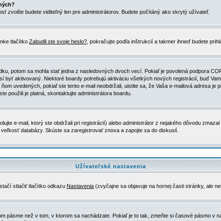
ených?
nosť
zvolíte
budete viditeľný len pre administrátorov. Budete počítáný ako skrytý užívateľ.
nke tlačítko
Zabudli ste svoje heslo?
, pokračujte podľa inštrukcií a takmer ihneď budete prih
dku, potom sa mohla stať jedna z nasledovných dvoch vecí. Pokiaľ je povolená podpora COPPA 
sí byť aktivovaný. Niektoré boardy potrebujú aktiváciu všetkých nových registrácií, buď Vami
 v ňom uvedených, pokiaľ ste tento e-mail neobdržali, uistite sa, že Vaša e-mailová adresa j
ste použili je platná, skontaktujte administrátora boardu.
te e-mail, ktorý ste obdržali pri registrácií) alebo administrátor z nejakého dôvodu zmazal 
la veľkosť databázy. Skúste sa zaregistrovať znova a zapojte sa do diskusií.
Užívateľské nastavenia
tačí stlačiť tlačítko odkazu
Nastavenia
(zvyčajne sa objavuje na hornej časti stránky, ale n
vom pásme než v tom, v ktorom sa nachádzate. Pokiaľ je to tak, zmeňte si časové pásmo v