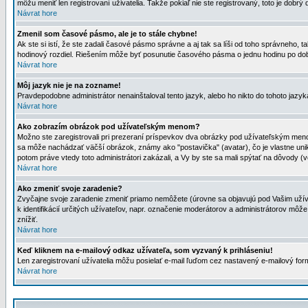
môžu meniť len registrovaní uživatelia. Takže pokiaľ nie ste registrovaný, toto je dobrý 
Návrat hore
Zmenil som časové pásmo, ale je to stále chybne!
Ak ste si istí, že ste zadali časové pásmo správne a aj tak sa líši od toho správneho
hodinový rozdiel. Riešením môže byť posunutie časového pásma o jednu hodinu po dob
Návrat hore
Môj jazyk nie je na zozname!
Pravdepodobne administrátor nenainštaloval tento jazyk, alebo ho nikto do tohoto jazyka 
Návrat hore
Ako zobrazím obrázok pod užívateľským menom?
Možno ste zaregistrovali pri prezeraní príspevkov dva obrázky pod užívateľským menom
sa môže nachádzať väčší obrázok, známy ako "postavička" (avatar), čo je vlastne uniká
potom práve vtedy toto administrátori zakázali, a Vy by ste sa mali spýtať na dôvody (v
Návrat hore
Ako zmeniť svoje zaradenie?
Zvyčajne svoje zaradenie zmeniť priamo nemôžete (úrovne sa objavujú pod Vašim užív
k identifikácií určitých užívateľov, napr. označenie moderátorov a administrátorov m
znížiť.
Návrat hore
Keď kliknem na e-mailový odkaz užívateľa, som vyzvaný k prihláseniu!
Len zaregistrovaní užívatelia môžu posielať e-mail ľuďom cez nastavený e-mailový form
Návrat hore