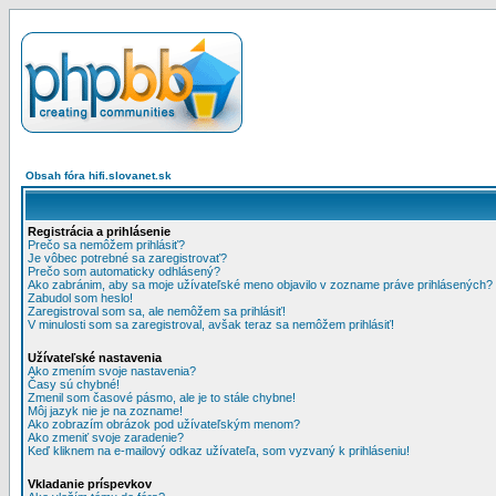
Obsah fóra hifi.slovanet.sk
Registrácia a prihlásenie
Prečo sa nemôžem prihlásiť?
Je vôbec potrebné sa zaregistrovať?
Prečo som automaticky odhlásený?
Ako zabránim, aby sa moje užívateľské meno objavilo v zozname práve prihlásených?
Zabudol som heslo!
Zaregistroval som sa, ale nemôžem sa prihlásiť!
V minulosti som sa zaregistroval, avšak teraz sa nemôžem prihlásiť!
Užívateľské nastavenia
Ako zmením svoje nastavenia?
Časy sú chybné!
Zmenil som časové pásmo, ale je to stále chybne!
Môj jazyk nie je na zozname!
Ako zobrazím obrázok pod užívateľským menom?
Ako zmeniť svoje zaradenie?
Keď kliknem na e-mailový odkaz užívateľa, som vyzvaný k prihláseniu!
Vkladanie príspevkov