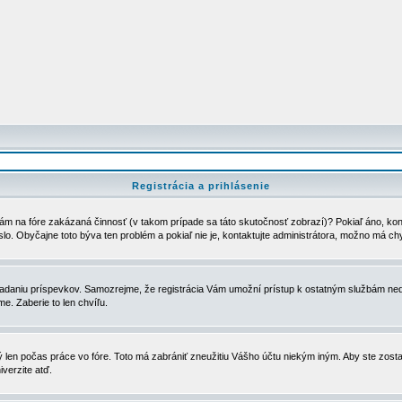
Registrácia a prihlásenie
ám na fóre zakázaná činnosť (v takom prípade sa táto skutočnosť zobrazí)? Pokiaľ áno, kontak
eslo. Obyčajne toto býva ten problém a pokiaľ nie je, kontaktujte administrátora, možno má ch
u vkladaniu príspevkov. Samozrejme, že registrácia Vám umožní prístup k ostatným službám
e. Zaberie to len chvíľu.
ý len počas práce vo fóre. Toto má zabrániť zneužitiu Vášho účtu niekým iným. Aby ste zostal
iverzite atď.