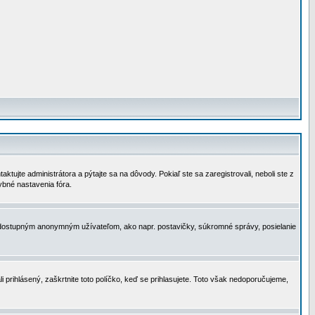
tujte administrátora a pýtajte sa na dôvody. Pokiaľ ste sa zaregistrovali, neboli ste z
ybné nastavenia fóra.
 nedostupným anonymným užívateľom, ako napr. postavičky, súkromné správy, posielanie
i prihlásený, zaškrtnite toto políčko, keď se prihlasujete. Toto však nedoporučujeme,