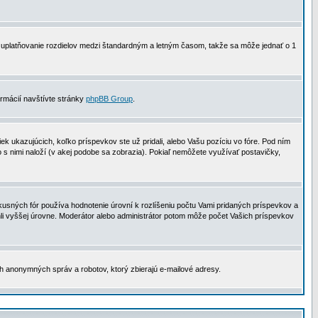
 na uplatňovanie rozdielov medzi štandardným a letným časom, takže sa môže jednať o 1
formácií navštívte stránky
phpBB Group
.
 ukazujúcich, koľko príspevkov ste už pridali, alebo Vašu pozíciu vo fóre. Pod ním
o s nimi naloží (v akej podobe sa zobrazia). Pokiaľ nemôžete využívať postavičky,
usných fór používa hodnotenie úrovní k rozlíšeniu počtu Vami pridaných príspevkov a
ahli vyššej úrovne. Moderátor alebo administrátor potom môže počet Vašich príspevkov
ch anonymných správ a robotov, ktorý zbierajú e-mailové adresy.