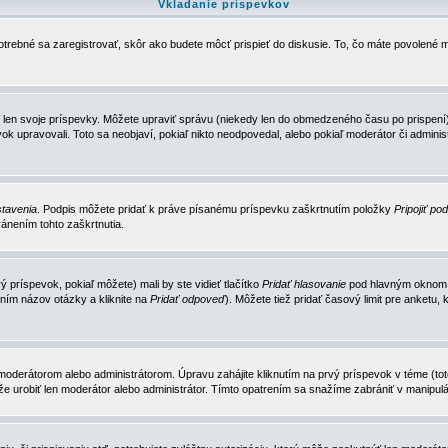
Vkladanie príspevkov
trebné sa zaregistrovať, skôr ako budete môcť prispieť do diskusie. To, čo máte povolené m
 len svoje príspevky. Môžete upraviť správu (niekedy len do obmedzeného času po prispení) 
k upravovali. Toto sa neobjaví, pokiaľ nikto neodpovedal, alebo pokiaľ moderátor či adminis
tavenia
. Podpis môžete pridať k práve písanému príspevku zaškrtnutím položky
Pripojiť po
ánením tohto zaškrtnutia.
 príspevok, pokiaľ môžete) mali by ste vidieť tlačítko
Pridať hlasovanie
pod hlavným oknom n
ním názov otázky a kliknite na
Pridať odpoveď
). Môžete tiež pridať časový limit pre anket
erátorom alebo administrátorom. Úpravu zahájite kliknutím na prvý príspevok v téme (toto 
e urobiť len moderátor alebo administrátor. Tímto opatrením sa snažíme zabrániť v manipulá