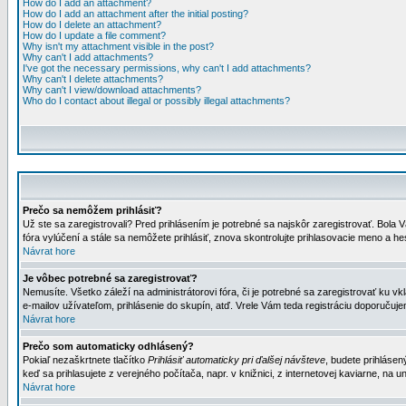
How do I add an attachment?
How do I add an attachment after the initial posting?
How do I delete an attachment?
How do I update a file comment?
Why isn't my attachment visible in the post?
Why can't I add attachments?
I've got the necessary permissions, why can't I add attachments?
Why can't I delete attachments?
Why can't I view/download attachments?
Who do I contact about illegal or possibly illegal attachments?
Prečo sa nemôžem prihlásiť?
Už ste sa zaregistrovali? Pred prihlásením je potrebné sa najskôr zaregistrovať. Bola V
fóra vylúčení a stále sa nemôžete prihlásiť, znova skontrolujte prihlasovacie meno a h
Návrat hore
Je vôbec potrebné sa zaregistrovať?
Nemusíte. Všetko záleží na administrátorovi fóra, či je potrebné sa zaregistrovať k
e-mailov užívateľom, prihlásenie do skupín, atď. Vrele Vám teda registráciu doporučujem
Návrat hore
Prečo som automaticky odhlásený?
Pokiaľ nezaškrtnete tlačítko
Prihlásiť automaticky pri ďalšej návšteve
, budete prihlásen
keď sa prihlasujete z verejného počítača, napr. v knižnici, z internetovej kaviarne, na un
Návrat hore