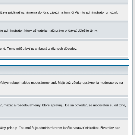
žete pridávať oznámenia do fóra, záleží na tom, či Vám to administrátor umožnil.
 administrátor, ktorý užívatelia majú právo pridávať dôležité témy.
čené. Témy môžu byť uzamknuté z rôznych dôvodov.
teľských skupín alebo moderátorov, atď. Majú tiež všetky oprávnenia moderátorov na
ť, mazať a rozdeľovať témy, ktoré spravujú. Dá sa povedať, že moderátori sú od toho,
lny prístup. To umožňuje administrátorom ľahšie nastaviť niekoľko užívateľov ako