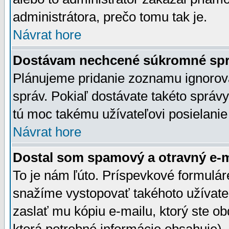
administrátora, prečo tomu tak je.
Návrat hore
Dostávam nechcené súkromné spr
Plánujeme pridanie zoznamu ignorov
správ. Pokiaľ dostávate takéto správy
tú moc takému užívateľovi posielanie
Návrat hore
Dostal som spamový a otravný e-ma
To je nám ľúto. Príspevkové formulá
snažíme vystopovať takéhoto užívateľ
zaslať mu kópiu e-mailu, ktorý ste obdr