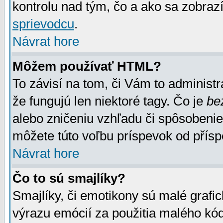
kontrolu nad tým, čo a ako sa zobrazí
sprievodcu
.
Návrat hore
Môžem používať HTML?
To závisí na tom, či Vám to administrá
že fungujú len niektoré tagy. Čo je
be
alebo zničeniu vzhľadu či spôsobeni
môžete túto voľbu príspevok od přís
Návrat hore
Čo to sú smajlíky?
Smajlíky, či emotikony sú malé grafic
výrazu emócií za použitia malého kód