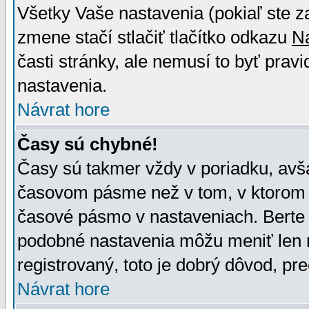
Všetky Vaše nastavenia (pokiaľ ste z
zmene stačí stlačiť tlačítko odkazu
N
časti stránky, ale nemusí to byť prav
nastavenia.
Návrat hore
Časy sú chybné!
Časy sú takmer vždy v poriadku, avša
časovom pásme než v tom, v ktorom s
časové pásmo v nastaveniach. Bert
podobné nastavenia môžu meniť len re
registrovaný, toto je dobrý dôvod, pre
Návrat hore