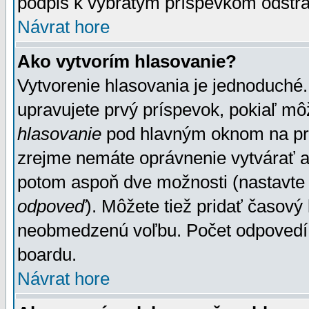
podpis k vybratým príspevkom odstrá
Návrat hore
Ako vytvorím hlasovanie?
Vytvorenie hlasovania je jednoduché.
upravujete prvý príspevok, pokiaľ môž
hlasovanie
pod hlavným oknom na prid
zrejme nemáte oprávnenie vytvárať an
potom aspoň dve možnosti (nastavte 
odpoveď
). Môžete tiež pridať časový
neobmedzenú voľbu. Počet odpovedí, 
boardu.
Návrat hore