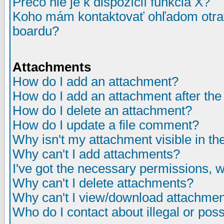
Prečo nie je k dispozícií funkcia X?
Koho mám kontaktovať ohľadom otrav
boardu?
Attachments
How do I add an attachment?
How do I add an attachment after the i
How do I delete an attachment?
How do I update a file comment?
Why isn't my attachment visible in th
Why can't I add attachments?
I've got the necessary permissions, 
Why can't I delete attachments?
Why can't I view/download attachme
Who do I contact about illegal or poss