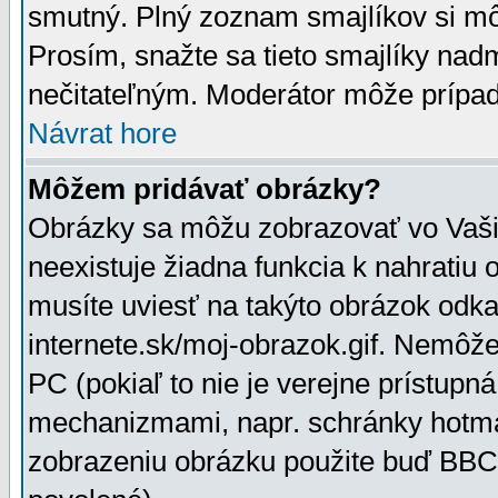
smutný. Plný zoznam smajlíkov si mô
Prosím, snažte sa tieto smajlíky nad
nečitateľným. Moderátor môže prípa
Návrat hore
Môžem pridávať obrázky?
Obrázky sa môžu zobrazovať vo Vaši
neexistuje žiadna funkcia k nahratiu
musíte uviesť na takýto obrázok odka
internete.sk/moj-obrazok.gif. Nemôž
PC (pokiaľ to nie je verejne prístupn
mechanizmami, napr. schránky hotmai
zobrazeniu obrázku použite buď BBCo