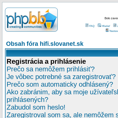
Bolo zaved
FAQ
Hľadať
Nastav
Obsah fóra hifi.slovanet.sk
Registrácia a prihlásenie
Prečo sa nemôžem prihlásiť?
Je vôbec potrebné sa zaregistrovať?
Prečo som automaticky odhlásený?
Ako zabránim, aby sa moje užívateľ
prihlásených?
Zabudol som heslo!
Zaregistroval som sa, ale nemôžem sa