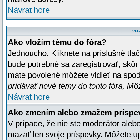
Návrat hore
Vkl
Ako vložím tému do fóra?
Jednoucho. Kliknete na príslušné tla
bude potrebné sa zaregistrovať, skôr 
máte povolené môžete vidieť na spodn
pridávať nové témy do tohto fóra, Môž
Návrat hore
Ako zmením alebo zmažem príspe
V prípade, že nie ste moderátor aleb
mazať len svoje príspevky. Môžete u