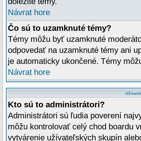
dôležité témy.
Návrat hore
Čo sú to uzamknuté témy?
Témy môžu byť uzamknuté moderáto
odpovedať na uzamknuté témy ani up
je automaticky ukončené. Témy môžu
Návrat hore
Užívate
Kto sú to administrátori?
Administrátori sú ľudia poverení najv
môžu kontrolovať celý chod boardu v
vytvárenie užívateľských skupín aleb