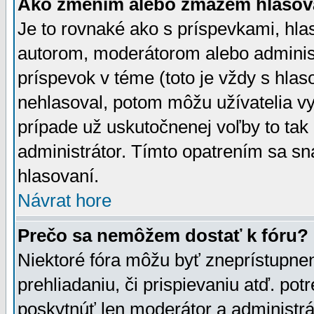
Ako zmením alebo zmažem hlasov
Je to rovnaké ako s príspevkami, h
autorom, moderátorom alebo administ
príspevok v téme (toto je vždy s hlas
nehlasoval, potom môžu užívatelia v
prípade už uskutočnenej voľby to tak
administrátor. Tímto opatrením sa sn
hlasovaní.
Návrat hore
Prečo sa nemôžem dostať k fóru?
Niektoré fóra môžu byť zneprístupnen
prehliadaniu, či prispievaniu atď. pot
poskytnúť len moderátor a administrát