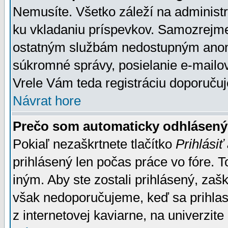
Nemusíte. Všetko záleží na administrá
ku vkladaniu príspevkov. Samozrejme
ostatným službám nedostupným anon
súkromné správy, posielanie e-mailov
Vrele Vám teda registráciu doporučuj
Návrat hore
Prečo som automaticky odhlásen
Pokiaľ nezaškrtnete tlačítko
Prihlásiť
prihlásený len počas práce vo fóre. 
iným. Aby ste zostali prihlásený, zaškr
však nedoporučujeme, keď sa prihlasuj
z internetovej kaviarne, na univerzite 