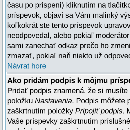
času po prispení) kliknutím na tlačít
príspevok, objaví sa Vám malinký výs
koľkokrát ste tento príspevok upravova
neodpovedal, alebo pokiaľ moderátor č
sami zanechať odkaz prečo ho zmenil
zmazať, pokiaľ naň niekto už odpoved
Návrat hore
Ako pridám podpis k môjmu prísp
Pridať podpis znamená, že si musíte n
položku
Nastavenia
. Podpis môžete 
zaškrtnutím položky
Pripojiť podpis
. 
Vaše príspevky zaškrtnutím príslušné