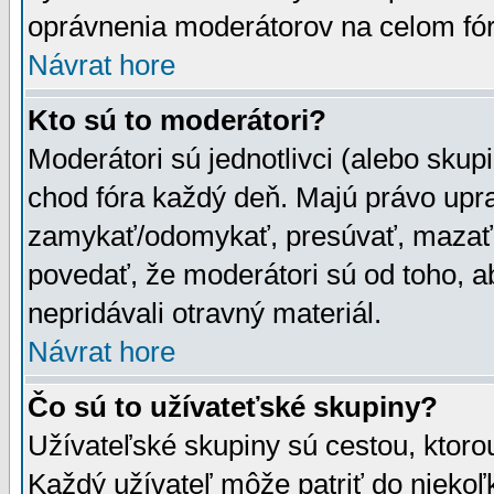
oprávnenia moderátorov na celom fór
Návrat hore
Kto sú to moderátori?
Moderátori sú jednotlivci (alebo skupi
chod fóra každý deň. Majú právo upr
zamykať/odomykať, presúvať, mazať a
povedať, že moderátori sú od toho, a
nepridávali otravný materiál.
Návrat hore
Čo sú to užívateťské skupiny?
Užívateľské skupiny sú cestou, ktoro
Každý užívateľ môže patriť do nieko