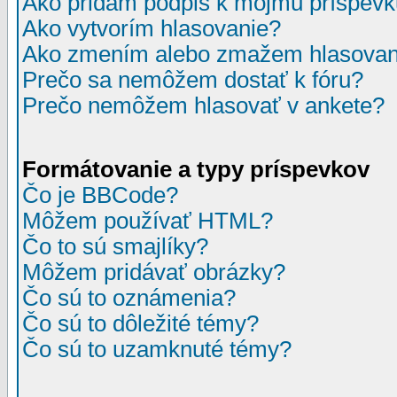
Ako pridám podpis k môjmu príspev
Ako vytvorím hlasovanie?
Ako zmením alebo zmažem hlasovan
Prečo sa nemôžem dostať k fóru?
Prečo nemôžem hlasovať v ankete?
Formátovanie a typy príspevkov
Čo je BBCode?
Môžem používať HTML?
Čo to sú smajlíky?
Môžem pridávať obrázky?
Čo sú to oznámenia?
Čo sú to dôležité témy?
Čo sú to uzamknuté témy?