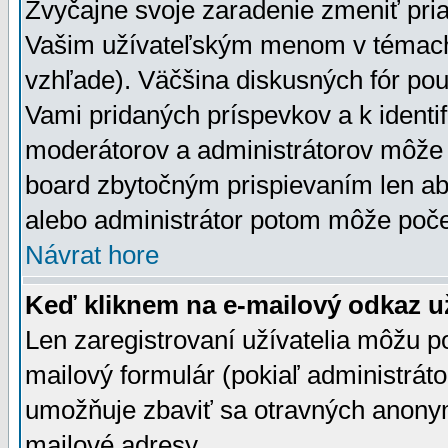
Zvyčajne svoje zaradenie zmeniť pr
Vašim užívateľským menom v témach 
vzhľade). Väčšina diskusných fór pou
Vami pridaných príspevkov a k identif
moderátorov a administrátorov môže 
board zbytočným prispievaním len aby
alebo administrátor potom môže počet
Návrat hore
Keď kliknem na e-mailový odkaz už
Len zaregistrovaní užívatelia môžu p
mailový formulár (pokiaľ administráto
umožňuje zbaviť sa otravných anonym
mailové adresy.