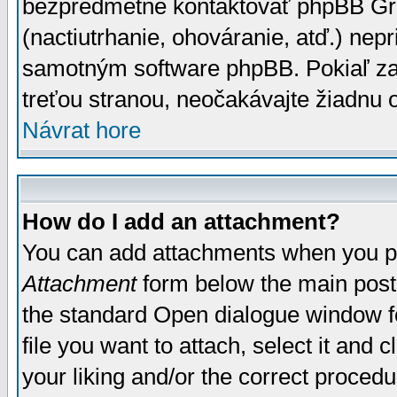
bezpredmetné kontaktovať phpBB Grou
(nactiutrhanie, ohováranie, atď.) ne
samotným software phpBB. Pokiaľ zaš
treťou stranou, neočakávajte žiadnu
Návrat hore
How do I add an attachment?
You can add attachments when you p
Attachment
form below the main post
the standard Open dialogue window fo
file you want to attach, select it and
your liking and/or the correct proced