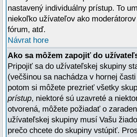
nastavený individuálny prístup. To u
niekoľko užívateľov ako moderátorov 
fórum, atď.
Návrat hore
Ako sa môžem zapojiť do užívateľ
Pripojiť sa do užívateľskej skupiny s
(večšinou sa nachádza v hornej časti 
potom si môžete prezrieť všetky sku
prístup
, niektoré sú uzavreté a niekt
otvorená, môžete požiadať o zaradeni
užívateľskej skupiny musí Vašu žiado
prečo chcete do skupiny vstúpiť. Pro