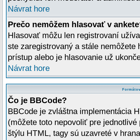
Návrat hore
Prečo nemôžem hlasovať v ankete
Hlasovať môžu len registrovaní užívat
ste zaregistrovaný a stále nemôžet
prístup alebo je hlasovanie už ukonč
Návrat hore
Formátov
Čo je BBCode?
BBCode je zvláštna implementácia HT
(môžete toto nepovoliť pre jednotli
štýlu HTML, tagy sú uzavreté v hrana