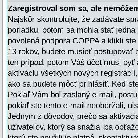
Zaregistroval som sa, ale nemôžem
Najskôr skontrolujte, že zadávate sp
poriadku, potom sa mohla stať jedna 
povolená podpora COPPA a klikli ste 
13 rokov
, budete musieť postupovať po
ten prípad, potom Váš účet musí byť 
aktiváciu všetkých nových registráci
ako sa budete môcť prihlásiť. Keď ste 
Pokiaľ Vám bol zaslaný e-mail, postu
pokiaľ ste tento e-mail neobdržali, ui
Jednym z dôvodov, prečo sa aktiváci
užívateľov, ktorý sa snažia iba obťažo
ktorú ste použili je platná, skontaktuj