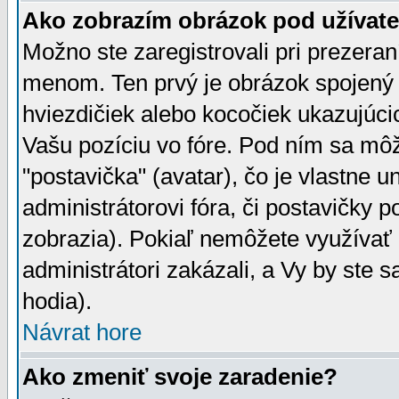
Ako zobrazím obrázok pod užíva
Možno ste zaregistrovali pri prezera
menom. Ten prvý je obrázok spojený 
hviezdičiek alebo kocočiek ukazujúcic
Vašu pozíciu vo fóre. Pod ním sa m
"postavička" (avatar), čo je vlastne 
administrátorovi fóra, či postavičky p
zobrazia). Pokiaľ nemôžete využívať 
administrátori zakázali, a Vy by ste 
hodia).
Návrat hore
Ako zmeniť svoje zaradenie?