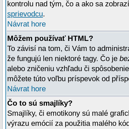
kontrolu nad tým, čo a ako sa zobrazí
sprievodcu
.
Návrat hore
Môžem používať HTML?
To závisí na tom, či Vám to administrá
že fungujú len niektoré tagy. Čo je
be
alebo zničeniu vzhľadu či spôsobeni
môžete túto voľbu príspevok od přís
Návrat hore
Čo to sú smajlíky?
Smajlíky, či emotikony sú malé grafic
výrazu emócií za použitia malého kód