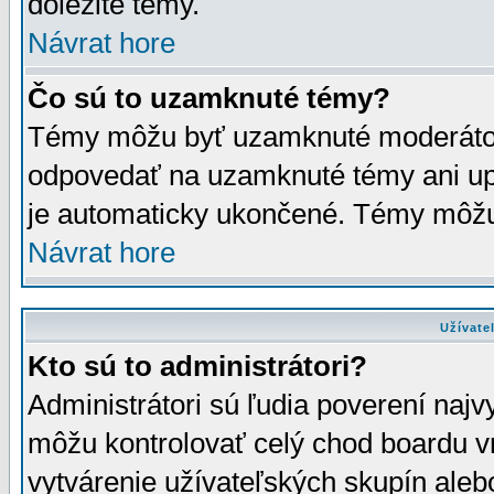
dôležité témy.
Návrat hore
Čo sú to uzamknuté témy?
Témy môžu byť uzamknuté moderáto
odpovedať na uzamknuté témy ani up
je automaticky ukončené. Témy môžu
Návrat hore
Užívate
Kto sú to administrátori?
Administrátori sú ľudia poverení najv
môžu kontrolovať celý chod boardu v
vytvárenie užívateľských skupín aleb