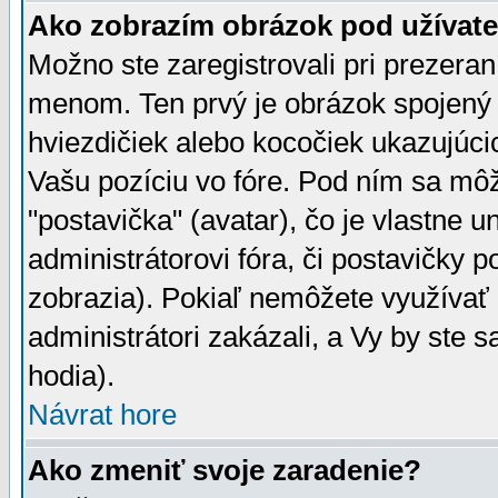
Ako zobrazím obrázok pod užíva
Možno ste zaregistrovali pri prezera
menom. Ten prvý je obrázok spojený 
hviezdičiek alebo kocočiek ukazujúcic
Vašu pozíciu vo fóre. Pod ním sa m
"postavička" (avatar), čo je vlastne 
administrátorovi fóra, či postavičky p
zobrazia). Pokiaľ nemôžete využívať 
administrátori zakázali, a Vy by ste 
hodia).
Návrat hore
Ako zmeniť svoje zaradenie?