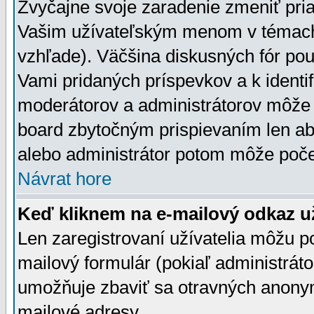
Zvyčajne svoje zaradenie zmeniť pr
Vašim užívateľským menom v témach 
vzhľade). Väčšina diskusných fór pou
Vami pridaných príspevkov a k identif
moderátorov a administrátorov môže 
board zbytočným prispievaním len aby
alebo administrátor potom môže počet
Návrat hore
Keď kliknem na e-mailový odkaz už
Len zaregistrovaní užívatelia môžu p
mailový formulár (pokiaľ administráto
umožňuje zbaviť sa otravných anonym
mailové adresy.