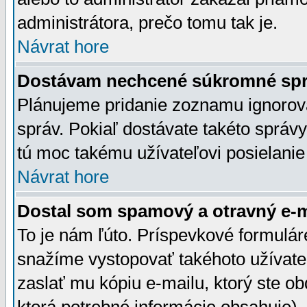
administrátora, prečo tomu tak je.
Návrat hore
Dostávam nechcené súkromné spr
Plánujeme pridanie zoznamu ignorov
správ. Pokiaľ dostávate takéto správy
tú moc takému užívateľovi posielanie
Návrat hore
Dostal som spamový a otravný e-ma
To je nám ľúto. Príspevkové formulá
snažíme vystopovať takéhoto užívateľ
zaslať mu kópiu e-mailu, ktorý ste obdr