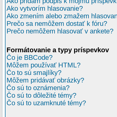
Ako pridám podpis k môjmu príspev
Ako vytvorím hlasovanie?
Ako zmením alebo zmažem hlasovan
Prečo sa nemôžem dostať k fóru?
Prečo nemôžem hlasovať v ankete?
Formátovanie a typy príspevkov
Čo je BBCode?
Môžem používať HTML?
Čo to sú smajlíky?
Môžem pridávať obrázky?
Čo sú to oznámenia?
Čo sú to dôležité témy?
Čo sú to uzamknuté témy?