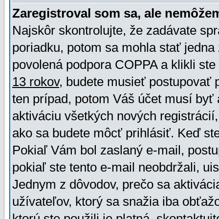
Zaregistroval som sa, ale nemôžem
Najskôr skontrolujte, že zadávate sp
poriadku, potom sa mohla stať jedna 
povolená podpora COPPA a klikli ste 
13 rokov
, budete musieť postupovať po
ten prípad, potom Váš účet musí byť 
aktiváciu všetkých nových registráci
ako sa budete môcť prihlásiť. Keď ste 
Pokiaľ Vám bol zaslaný e-mail, postu
pokiaľ ste tento e-mail neobdržali, ui
Jednym z dôvodov, prečo sa aktiváci
užívateľov, ktorý sa snažia iba obťažo
ktorú ste použili je platná, skontaktuj