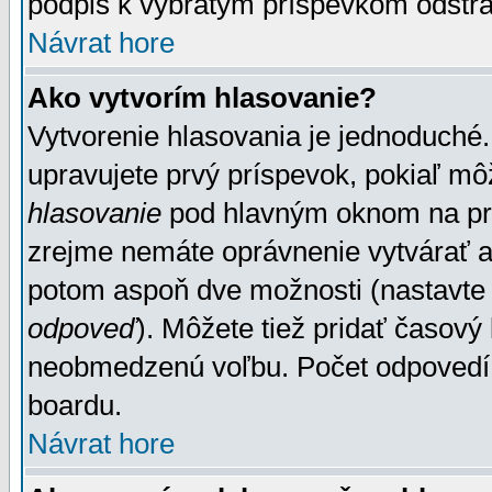
podpis k vybratým príspevkom odstrá
Návrat hore
Ako vytvorím hlasovanie?
Vytvorenie hlasovania je jednoduché.
upravujete prvý príspevok, pokiaľ môž
hlasovanie
pod hlavným oknom na prid
zrejme nemáte oprávnenie vytvárať an
potom aspoň dve možnosti (nastavte 
odpoveď
). Môžete tiež pridať časový
neobmedzenú voľbu. Počet odpovedí, 
boardu.
Návrat hore