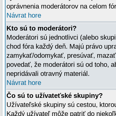
oprávnenia moderátorov na celom fór
Návrat hore
Kto sú to moderátori?
Moderátori sú jednotlivci (alebo skupi
chod fóra každý deň. Majú právo upr
zamykať/odomykať, presúvať, mazať a
povedať, že moderátori sú od toho, a
nepridávali otravný materiál.
Návrat hore
Čo sú to užívateťské skupiny?
Užívateľské skupiny sú cestou, ktoro
Každý užívateľ môže patriť do nieko