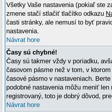
Všetky Vaše nastavenia (pokiaľ ste z
zmene stačí stlačiť tlačítko odkazu
N
časti stránky, ale nemusí to byť prav
nastavenia.
Návrat hore
Časy sú chybné!
Časy sú takmer vždy v poriadku, avša
časovom pásme než v tom, v ktorom s
časové pásmo v nastaveniach. Bert
podobné nastavenia môžu meniť len re
registrovaný, toto je dobrý dôvod, pre
Návrat hore