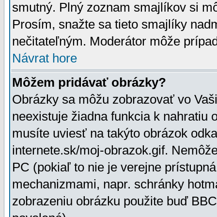
smutný. Plný zoznam smajlíkov si mô
Prosím, snažte sa tieto smajlíky nad
nečitateľným. Moderátor môže prípa
Návrat hore
Môžem pridávať obrázky?
Obrázky sa môžu zobrazovať vo Vaši
neexistuje žiadna funkcia k nahratiu
musíte uviesť na takýto obrázok odka
internete.sk/moj-obrazok.gif. Nemôž
PC (pokiaľ to nie je verejne prístupn
mechanizmami, napr. schránky hotmai
zobrazeniu obrázku použite buď BBCo