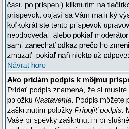
času po prispení) kliknutím na tlačít
príspevok, objaví sa Vám malinký výs
koľkokrát ste tento príspevok upravova
neodpovedal, alebo pokiaľ moderátor č
sami zanechať odkaz prečo ho zmenil
zmazať, pokiaľ naň niekto už odpoved
Návrat hore
Ako pridám podpis k môjmu prísp
Pridať podpis znamená, že si musíte n
položku
Nastavenia
. Podpis môžete 
zaškrtnutím položky
Pripojiť podpis
. 
Vaše príspevky zaškrtnutím príslušné