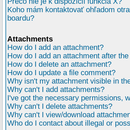
Prečo nie je k dispozícií funkcia X?
Koho mám kontaktovať ohľadom otrav
boardu?
Attachments
How do I add an attachment?
How do I add an attachment after the i
How do I delete an attachment?
How do I update a file comment?
Why isn't my attachment visible in th
Why can't I add attachments?
I've got the necessary permissions, 
Why can't I delete attachments?
Why can't I view/download attachme
Who do I contact about illegal or poss