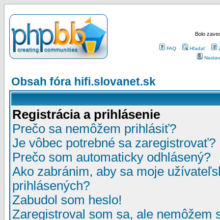
Bolo zaved
FAQ
Hľadať
Nastav
Obsah fóra hifi.slovanet.sk
Registrácia a prihlásenie
Prečo sa nemôžem prihlásiť?
Je vôbec potrebné sa zaregistrovať?
Prečo som automaticky odhlásený?
Ako zabránim, aby sa moje užívateľ
prihlásených?
Zabudol som heslo!
Zaregistroval som sa, ale nemôžem sa