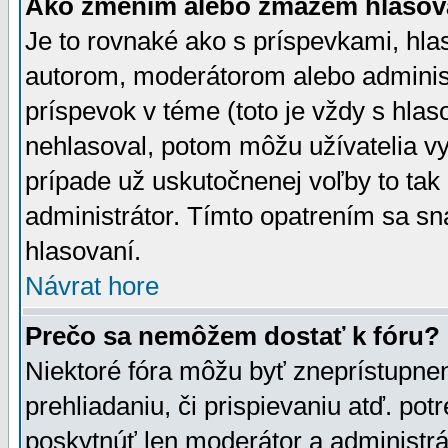
Ako zmením alebo zmažem hlasov
Je to rovnaké ako s príspevkami, h
autorom, moderátorom alebo administ
príspevok v téme (toto je vždy s hlas
nehlasoval, potom môžu užívatelia v
prípade už uskutočnenej voľby to tak
administrátor. Tímto opatrením sa sn
hlasovaní.
Návrat hore
Prečo sa nemôžem dostať k fóru?
Niektoré fóra môžu byť zneprístupnen
prehliadaniu, či prispievaniu atď. pot
poskytnúť len moderátor a administrát