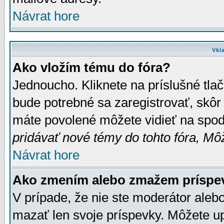
Návrat hore
Vkl
Ako vložím tému do fóra?
Jednoucho. Kliknete na príslušné tla
bude potrebné sa zaregistrovať, skôr 
máte povolené môžete vidieť na spodn
pridávať nové témy do tohto fóra, Môž
Návrat hore
Ako zmením alebo zmažem príspe
V prípade, že nie ste moderátor aleb
mazať len svoje príspevky. Môžete u