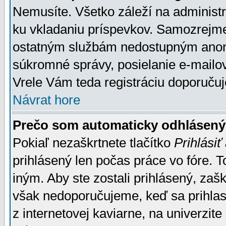
Nemusíte. Všetko záleží na administrá
ku vkladaniu príspevkov. Samozrejme
ostatným službám nedostupným anon
súkromné správy, posielanie e-mailov
Vrele Vám teda registráciu doporučuj
Návrat hore
Prečo som automaticky odhlásen
Pokiaľ nezaškrtnete tlačítko
Prihlásiť
prihlásený len počas práce vo fóre. 
iným. Aby ste zostali prihlásený, zaškr
však nedoporučujeme, keď sa prihlasuj
z internetovej kaviarne, na univerzite 