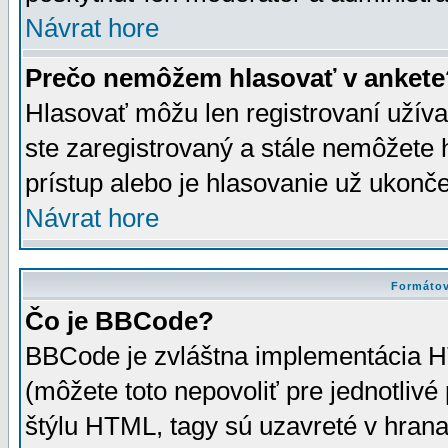
Návrat hore
Prečo nemôžem hlasovať v ankete
Hlasovať môžu len registrovaní užívat
ste zaregistrovaný a stále nemôžet
prístup alebo je hlasovanie už ukonč
Návrat hore
Formátov
Čo je BBCode?
BBCode je zvláštna implementácia HT
(môžete toto nepovoliť pre jednotli
štýlu HTML, tagy sú uzavreté v hrana