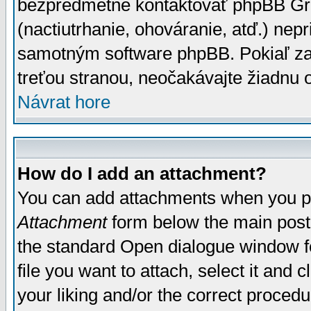
bezpredmetné kontaktovať phpBB Grou
(nactiutrhanie, ohováranie, atď.) ne
samotným software phpBB. Pokiaľ zaš
treťou stranou, neočakávajte žiadnu
Návrat hore
How do I add an attachment?
You can add attachments when you p
Attachment
form below the main post
the standard Open dialogue window fo
file you want to attach, select it and
your liking and/or the correct proced