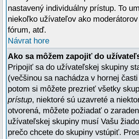
nastavený individuálny prístup. To u
niekoľko užívateľov ako moderátorov 
fórum, atď.
Návrat hore
Ako sa môžem zapojiť do užívateľ
Pripojiť sa do užívateľskej skupiny s
(večšinou sa nachádza v hornej časti 
potom si môžete prezrieť všetky sku
prístup
, niektoré sú uzavreté a niekt
otvorená, môžete požiadať o zaradeni
užívateľskej skupiny musí Vašu žiado
prečo chcete do skupiny vstúpiť. Pro