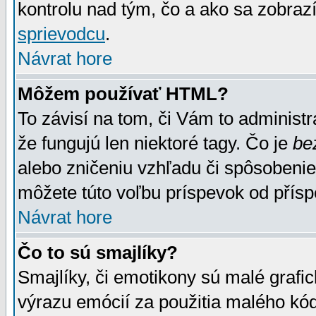
kontrolu nad tým, čo a ako sa zobrazí
sprievodcu
.
Návrat hore
Môžem používať HTML?
To závisí na tom, či Vám to administrá
že fungujú len niektoré tagy. Čo je
be
alebo zničeniu vzhľadu či spôsobeni
môžete túto voľbu príspevok od přís
Návrat hore
Čo to sú smajlíky?
Smajlíky, či emotikony sú malé grafic
výrazu emócií za použitia malého kód