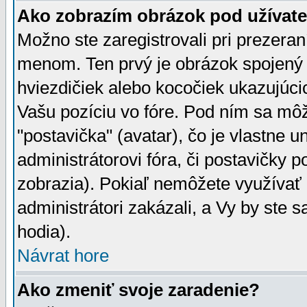
Ako zobrazím obrázok pod užíva
Možno ste zaregistrovali pri prezera
menom. Ten prvý je obrázok spojený 
hviezdičiek alebo kocočiek ukazujúcic
Vašu pozíciu vo fóre. Pod ním sa m
"postavička" (avatar), čo je vlastne 
administrátorovi fóra, či postavičky p
zobrazia). Pokiaľ nemôžete využívať 
administrátori zakázali, a Vy by ste 
hodia).
Návrat hore
Ako zmeniť svoje zaradenie?