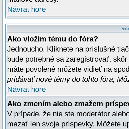
Návrat hore
Vkl
Ako vložím tému do fóra?
Jednoucho. Kliknete na príslušné tla
bude potrebné sa zaregistrovať, skôr 
máte povolené môžete vidieť na spodn
pridávať nové témy do tohto fóra, Môž
Návrat hore
Ako zmením alebo zmažem príspe
V prípade, že nie ste moderátor aleb
mazať len svoje príspevky. Môžete u