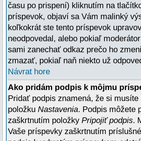
času po prispení) kliknutím na tlačít
príspevok, objaví sa Vám malinký výs
koľkokrát ste tento príspevok upravova
neodpovedal, alebo pokiaľ moderátor č
sami zanechať odkaz prečo ho zmenil
zmazať, pokiaľ naň niekto už odpoved
Návrat hore
Ako pridám podpis k môjmu prísp
Pridať podpis znamená, že si musíte n
položku
Nastavenia
. Podpis môžete 
zaškrtnutím položky
Pripojiť podpis
. 
Vaše príspevky zaškrtnutím príslušné