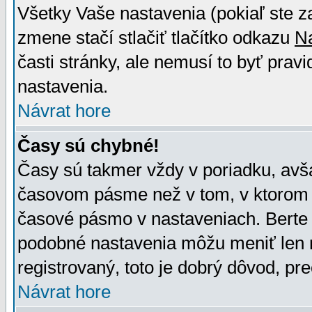
Všetky Vaše nastavenia (pokiaľ ste z
zmene stačí stlačiť tlačítko odkazu
N
časti stránky, ale nemusí to byť prav
nastavenia.
Návrat hore
Časy sú chybné!
Časy sú takmer vždy v poriadku, avša
časovom pásme než v tom, v ktorom s
časové pásmo v nastaveniach. Bert
podobné nastavenia môžu meniť len re
registrovaný, toto je dobrý dôvod, pre
Návrat hore