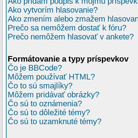
Ako pridám podpis k môjmu príspev
Ako vytvorím hlasovanie?
Ako zmením alebo zmažem hlasovan
Prečo sa nemôžem dostať k fóru?
Prečo nemôžem hlasovať v ankete?
Formátovanie a typy príspevkov
Čo je BBCode?
Môžem používať HTML?
Čo to sú smajlíky?
Môžem pridávať obrázky?
Čo sú to oznámenia?
Čo sú to dôležité témy?
Čo sú to uzamknuté témy?