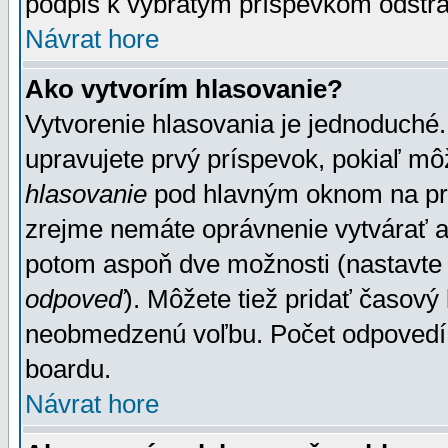
podpis k vybratým príspevkom odstrá
Návrat hore
Ako vytvorím hlasovanie?
Vytvorenie hlasovania je jednoduché.
upravujete prvý príspevok, pokiaľ môž
hlasovanie
pod hlavným oknom na prid
zrejme nemáte oprávnenie vytvárať an
potom aspoň dve možnosti (nastavte 
odpoveď
). Môžete tiež pridať časový
neobmedzenú voľbu. Počet odpovedí, 
boardu.
Návrat hore