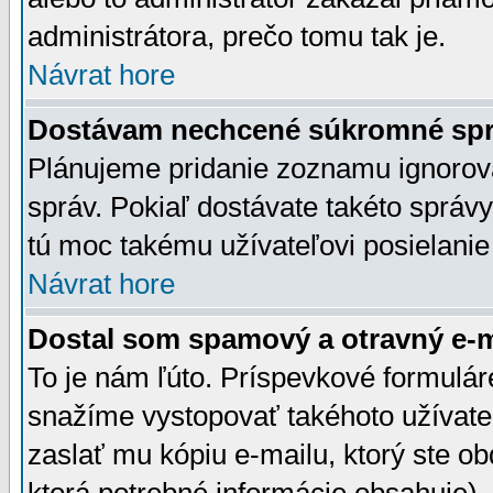
administrátora, prečo tomu tak je.
Návrat hore
Dostávam nechcené súkromné spr
Plánujeme pridanie zoznamu ignorov
správ. Pokiaľ dostávate takéto správy
tú moc takému užívateľovi posielanie
Návrat hore
Dostal som spamový a otravný e-ma
To je nám ľúto. Príspevkové formulá
snažíme vystopovať takéhoto užívateľ
zaslať mu kópiu e-mailu, ktorý ste obdr