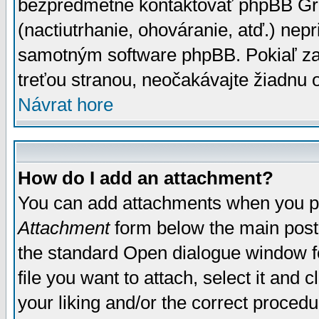
bezpredmetné kontaktovať phpBB Grou
(nactiutrhanie, ohováranie, atď.) ne
samotným software phpBB. Pokiaľ zaš
treťou stranou, neočakávajte žiadnu
Návrat hore
How do I add an attachment?
You can add attachments when you p
Attachment
form below the main post
the standard Open dialogue window fo
file you want to attach, select it and
your liking and/or the correct proced