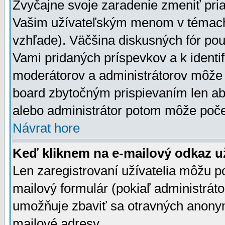
Zvyčajne svoje zaradenie zmeniť pr
Vašim užívateľským menom v témach 
vzhľade). Väčšina diskusných fór pou
Vami pridaných príspevkov a k identif
moderátorov a administrátorov môže 
board zbytočným prispievaním len aby
alebo administrátor potom môže počet
Návrat hore
Keď kliknem na e-mailový odkaz už
Len zaregistrovaní užívatelia môžu p
mailový formulár (pokiaľ administráto
umožňuje zbaviť sa otravných anonym
mailové adresy.