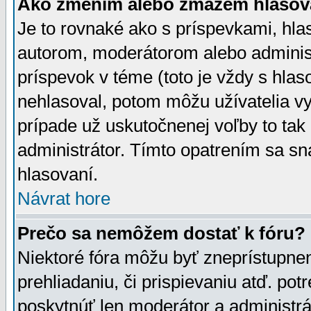
Ako zmením alebo zmažem hlasov
Je to rovnaké ako s príspevkami, h
autorom, moderátorom alebo administ
príspevok v téme (toto je vždy s hlas
nehlasoval, potom môžu užívatelia v
prípade už uskutočnenej voľby to tak
administrátor. Tímto opatrením sa sn
hlasovaní.
Návrat hore
Prečo sa nemôžem dostať k fóru?
Niektoré fóra môžu byť zneprístupnen
prehliadaniu, či prispievaniu atď. pot
poskytnúť len moderátor a administrát