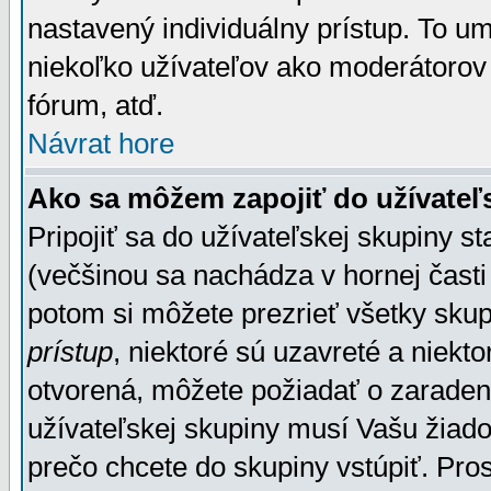
nastavený individuálny prístup. To u
niekoľko užívateľov ako moderátorov 
fórum, atď.
Návrat hore
Ako sa môžem zapojiť do užívateľ
Pripojiť sa do užívateľskej skupiny s
(večšinou sa nachádza v hornej časti 
potom si môžete prezrieť všetky sku
prístup
, niektoré sú uzavreté a niekt
otvorená, môžete požiadať o zaradeni
užívateľskej skupiny musí Vašu žiado
prečo chcete do skupiny vstúpiť. Pro