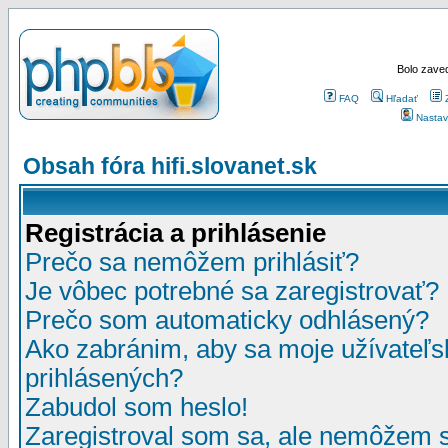
Bolo zaved
FAQ
Hľadať
Nastav
Obsah fóra hifi.slovanet.sk
Registrácia a prihlásenie
Prečo sa nemôžem prihlásiť?
Je vôbec potrebné sa zaregistrovať?
Prečo som automaticky odhlásený?
Ako zabránim, aby sa moje užívateľ
prihlásených?
Zabudol som heslo!
Zaregistroval som sa, ale nemôžem sa