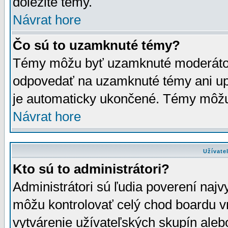
dôležité témy.
Návrat hore
Čo sú to uzamknuté témy?
Témy môžu byť uzamknuté moderáto
odpovedať na uzamknuté témy ani up
je automaticky ukončené. Témy môžu
Návrat hore
Užívate
Kto sú to administrátori?
Administrátori sú ľudia poverení najv
môžu kontrolovať celý chod boardu v
vytvárenie užívateľských skupín aleb