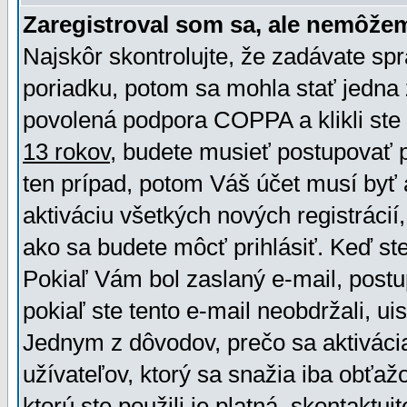
Zaregistroval som sa, ale nemôžem
Najskôr skontrolujte, že zadávate sp
poriadku, potom sa mohla stať jedna 
povolená podpora COPPA a klikli ste 
13 rokov
, budete musieť postupovať po
ten prípad, potom Váš účet musí byť 
aktiváciu všetkých nových registráci
ako sa budete môcť prihlásiť. Keď ste 
Pokiaľ Vám bol zaslaný e-mail, postu
pokiaľ ste tento e-mail neobdržali, ui
Jednym z dôvodov, prečo sa aktiváci
užívateľov, ktorý sa snažia iba obťažo
ktorú ste použili je platná, skontaktuj