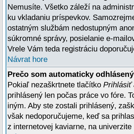
Nemusíte. Všetko záleží na administrá
ku vkladaniu príspevkov. Samozrejme
ostatným službám nedostupným anon
súkromné správy, posielanie e-mailov
Vrele Vám teda registráciu doporučuj
Návrat hore
Prečo som automaticky odhlásen
Pokiaľ nezaškrtnete tlačítko
Prihlásiť
prihlásený len počas práce vo fóre. 
iným. Aby ste zostali prihlásený, zaškr
však nedoporučujeme, keď sa prihlasuj
z internetovej kaviarne, na univerzite 