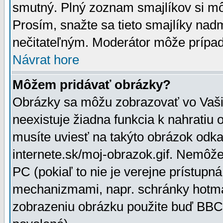
smutný. Plný zoznam smajlíkov si mô
Prosím, snažte sa tieto smajlíky nad
nečitateľným. Moderátor môže prípa
Návrat hore
Môžem pridávať obrázky?
Obrázky sa môžu zobrazovať vo Vaši
neexistuje žiadna funkcia k nahratiu
musíte uviesť na takýto obrázok odka
internete.sk/moj-obrazok.gif. Nemôž
PC (pokiaľ to nie je verejne prístupn
mechanizmami, napr. schránky hotmai
zobrazeniu obrázku použite buď BBCo