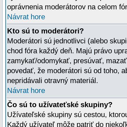
oprávnenia moderátorov na celom fór
Návrat hore
Kto sú to moderátori?
Moderátori sú jednotlivci (alebo skupi
chod fóra každý deň. Majú právo upr
zamykať/odomykať, presúvať, mazať a
povedať, že moderátori sú od toho, a
nepridávali otravný materiál.
Návrat hore
Čo sú to užívateťské skupiny?
Užívateľské skupiny sú cestou, ktoro
Každý užívateľ môže patriť do nieko