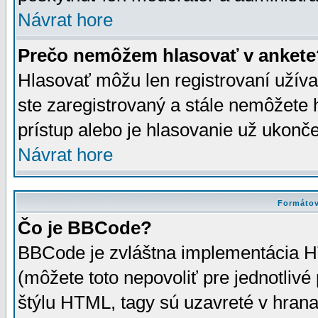
Návrat hore
Prečo nemôžem hlasovať v ankete
Hlasovať môžu len registrovaní užívat
ste zaregistrovaný a stále nemôžet
prístup alebo je hlasovanie už ukonč
Návrat hore
Formátov
Čo je BBCode?
BBCode je zvláštna implementácia HT
(môžete toto nepovoliť pre jednotli
štýlu HTML, tagy sú uzavreté v hrana