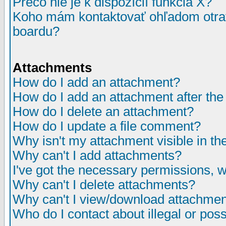
Prečo nie je k dispozícií funkcia X?
Koho mám kontaktovať ohľadom otrav
boardu?
Attachments
How do I add an attachment?
How do I add an attachment after the i
How do I delete an attachment?
How do I update a file comment?
Why isn't my attachment visible in th
Why can't I add attachments?
I've got the necessary permissions, 
Why can't I delete attachments?
Why can't I view/download attachme
Who do I contact about illegal or poss