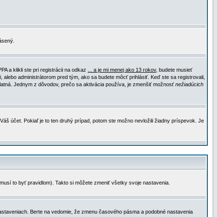
lásený.
a klikli ste pri registrácii na odkaz
... a je mi menej ako 13 rokov
, budete musieť
, alebo administrátorom pred tým, ako sa budete môcť prihlásiť. Keď ste sa registrovali,
e platná. Jednym z dôvodov, prečo sa aktivácia používa, je zmenšiť možnosť
nežiadúcich
Váš účet. Pokiaľ je to ten druhý prípad, potom ste možno nevložili žiadny príspevok. Je
emusí to byť pravidlom). Takto si môžete zmeniť všetky svoje nastavenia.
 nastaveniach. Berte na vedomie, že zmenu časového pásma a podobné nastavenia