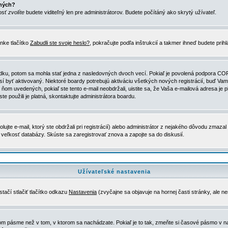
ených?
nosť
zvolíte
budete viditeľný len pre administrátorov. Budete počítáný ako skrytý užívateľ.
nke tlačítko
Zabudli ste svoje heslo?
, pokračujte podľa inštrukcií a takmer ihneď budete prih
dku, potom sa mohla stať jedna z nasledovných dvoch vecí. Pokiaľ je povolená podpora COPPA 
sí byť aktivovaný. Niektoré boardy potrebujú aktiváciu všetkých nových registrácií, buď Vami
 v ňom uvedených, pokiaľ ste tento e-mail neobdržali, uistite sa, že Vaša e-mailová adresa j
ste použili je platná, skontaktujte administrátora boardu.
te e-mail, ktorý ste obdržali pri registrácií) alebo administrátor z nejakého dôvodu zmazal 
la veľkosť databázy. Skúste sa zaregistrovať znova a zapojte sa do diskusií.
Užívateľské nastavenia
tačí stlačiť tlačítko odkazu
Nastavenia
(zvyčajne sa objavuje na hornej časti stránky, ale n
vom pásme než v tom, v ktorom sa nachádzate. Pokiaľ je to tak, zmeňte si časové pásmo v