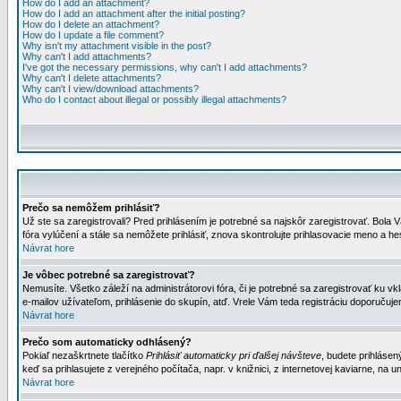
How do I add an attachment?
How do I add an attachment after the initial posting?
How do I delete an attachment?
How do I update a file comment?
Why isn't my attachment visible in the post?
Why can't I add attachments?
I've got the necessary permissions, why can't I add attachments?
Why can't I delete attachments?
Why can't I view/download attachments?
Who do I contact about illegal or possibly illegal attachments?
Prečo sa nemôžem prihlásiť?
Už ste sa zaregistrovali? Pred prihlásením je potrebné sa najskôr zaregistrovať. Bola V
fóra vylúčení a stále sa nemôžete prihlásiť, znova skontrolujte prihlasovacie meno a h
Návrat hore
Je vôbec potrebné sa zaregistrovať?
Nemusíte. Všetko záleží na administrátorovi fóra, či je potrebné sa zaregistrovať k
e-mailov užívateľom, prihlásenie do skupín, atď. Vrele Vám teda registráciu doporučujem
Návrat hore
Prečo som automaticky odhlásený?
Pokiaľ nezaškrtnete tlačítko
Prihlásiť automaticky pri ďalšej návšteve
, budete prihlásen
keď sa prihlasujete z verejného počítača, napr. v knižnici, z internetovej kaviarne, na un
Návrat hore