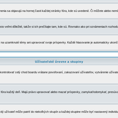
menia sa objavujú na hornej časti každej stránky fóra, kde sú uvedené. Či môžete alebo nemô
to veľmi dôležité, takže si ich prečítajte tam, kde sú. Rovnako ako pri oznámeniach rozhoduje
a uzamknuté témy ani upravovať svoje príspevky. Každé hlasovanie je automaticky ukon
Užívateľské úrovne a skupiny
u kontrolovať celý chod boardu vrátane povoľovaní, zakazovaní užívateľov, vytvárenie užíva
 chod fóra každý deň. Majú právo upravovať alebo mazať príspevky, zamykať/odomykať, presúva
dý užívateľ môže patriť do niekoľkých skupín a každej skupine môže byť nastavený individuá