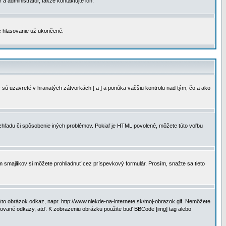
a administrátor, takže kontaktujte ich.
je hlasovanie už ukončené.
 sú uzavreté v hranatých zátvorkách [ a ] a ponúka väčšiu kontrolu nad tým, čo a ako
vzhľadu či spôsobenie iných problémov. Pokiaľ je HTML povolené, môžete túto voľbu
m smajlíkov si môžete prohliadnuť cez príspevkový formulár. Prosím, snažte sa tieto
to obrázok odkaz, napr. http://www.niekde-na-internete.sk/moj-obrazok.gif. Nemôžete
slované odkazy, atď. K zobrazeniu obrázku použite buď BBCode [img] tag alebo