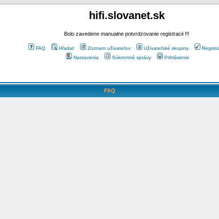
hifi.slovanet.sk
Bolo zavedene manualne potvrdzovanie registracii !!!
FAQ
Hľadať
Zoznam užívateľov
Užívateľské skupiny
Registr
Nastavenia
Súkromné správy
Prihlásenie
FAQ