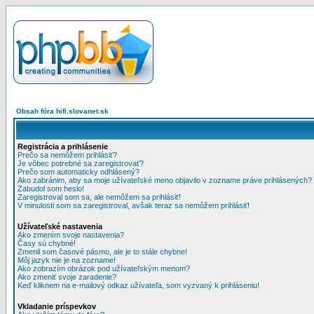
Obsah fóra hifi.slovanet.sk
Registrácia a prihlásenie
Prečo sa nemôžem prihlásiť?
Je vôbec potrebné sa zaregistrovať?
Prečo som automaticky odhlásený?
Ako zabránim, aby sa moje užívateľské meno objavilo v zozname práve prihlásených?
Zabudol som heslo!
Zaregistroval som sa, ale nemôžem sa prihlásiť!
V minulosti som sa zaregistroval, avšak teraz sa nemôžem prihlásiť!
Užívateľské nastavenia
Ako zmením svoje nastavenia?
Časy sú chybné!
Zmenil som časové pásmo, ale je to stále chybne!
Môj jazyk nie je na zozname!
Ako zobrazím obrázok pod užívateľským menom?
Ako zmeniť svoje zaradenie?
Keď kliknem na e-mailový odkaz užívateľa, som vyzvaný k prihláseniu!
Vkladanie príspevkov