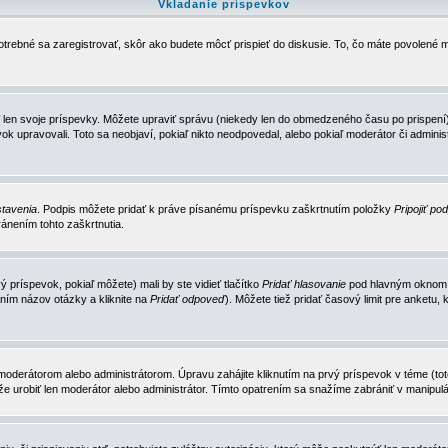
Vkladanie príspevkov
trebné sa zaregistrovať, skôr ako budete môcť prispieť do diskusie. To, čo máte povolené m
 len svoje príspevky. Môžete upraviť správu (niekedy len do obmedzeného času po prispení) 
k upravovali. Toto sa neobjaví, pokiaľ nikto neodpovedal, alebo pokiaľ moderátor či adminis
tavenia
. Podpis môžete pridať k práve písanému príspevku zaškrtnutím položky
Pripojiť po
ánením tohto zaškrtnutia.
 príspevok, pokiaľ môžete) mali by ste vidieť tlačítko
Pridať hlasovanie
pod hlavným oknom n
ním názov otázky a kliknite na
Pridať odpoveď
). Môžete tiež pridať časový limit pre anket
erátorom alebo administrátorom. Úpravu zahájite kliknutím na prvý príspevok v téme (toto 
e urobiť len moderátor alebo administrátor. Tímto opatrením sa snažíme zabrániť v manipulá