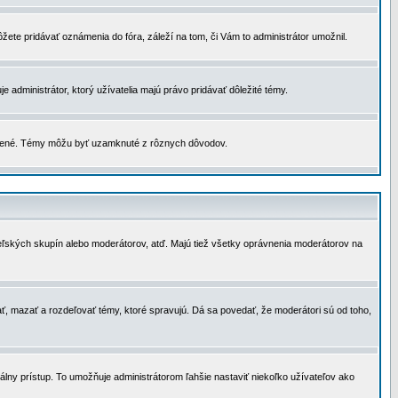
žete pridávať oznámenia do fóra, záleží na tom, či Vám to administrátor umožnil.
 administrátor, ktorý užívatelia majú právo pridávať dôležité témy.
čené. Témy môžu byť uzamknuté z rôznych dôvodov.
teľských skupín alebo moderátorov, atď. Majú tiež všetky oprávnenia moderátorov na
ť, mazať a rozdeľovať témy, ktoré spravujú. Dá sa povedať, že moderátori sú od toho,
lny prístup. To umožňuje administrátorom ľahšie nastaviť niekoľko užívateľov ako