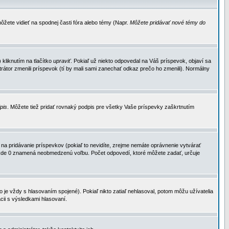
ôžete vidieť na spodnej časti fóra alebo témy (Napr.
Môžete pridávať nové témy do
kliknutím na tlačítko
upraviť
. Pokiaľ už niekto odpovedal na Váš príspevok, objaví sa
trátor zmenili príspevok (tí by mali sami zanechať odkaz prečo ho zmenili). Normálny
dpis
. Môžete tiež pridať rovnaký podpis pre všetky Vaše príspevky zaškrtnutím
a pridávanie príspevkov (pokiaľ to nevidíte, zrejme nemáte oprávnenie vytvárať
u, kde 0 znamená neobmedzenú voľbu. Počet odpovedí, ktoré môžete zadať, určuje
je vždy s hlasovaním spojené). Pokiaľ nikto zatiaľ nehlasoval, potom môžu užívatelia
cii s výsledkami hlasovaní.