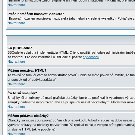
Niektoré fóra môžu byť zneprístupnené určitým ľuďom či skupinám. K čítaniu, prehliadani
Návrat hore
Prečo nemôžem hlasovať v ankete?
Hlasovať môžu len registrovaní užívatelia (aby neboli skreslené výsledky). Pokiaľ st
Návrat hore
Čo je BBCode?
BBCode je zvláštna implementácia HTML. O jeho použití rozhoduje administrátor (môžet
sa zobrazí. Pre viac informácií o BBCode si pozrite
sprievodcu
.
Návrat hore
Môžem používať HTML?
To závisí na tom, či Vám to administrátor povolí. Pokiaľ to máte povolené, zistíte, že fun
príspevok od příspěvku zakázať.
Návrat hore
Čo to sú smajlíky?
Smajlíky, či emotikony sú malé grafické obrázky, ktoré sa používají k vyjadreniu výra
smajlíky nadmerne nepoužívať, aby sa príspevok nestal nečitateľným. Moderátor môž
Návrat hore
Môžem pridávať obrázky?
Obrázky sa môžu zobrazovať vo Vašich príspevkoch. Aj keď v súčasnej dobe neexistuje
vytvárať odkazy na obrázky na vlastnom PC (pokiaľ to nie je verejne prístupná stani
príslušné HTML (ak je povolené).
Návrat hore