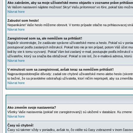
Ako zabránim, aby sa moje užívateľské meno objavilo v zozname práve prihlás
Vo Vašom nastavení nájdete možnosť
Skryť Vašu prítomnosť vo fóre
, pokiaľ túto mož
Návrat hore
Zabudol som heslo!
Nepanikárte! Vaše heslo môžeme obnovit. V tomto prípade stlačte na prihlasovacej strá
Návrat hore
Zaregistroval som sa, ale nemôžem sa prihlásiť!
Najskôr skontrolujte, že zadávate správne užívateľské meno a heslo. Pokiaľ sú v poria
postupovať podľa zaslaných inštrukcií. Pokiaľ toto nie je ten prípad, potom Váš účet mu
boli by ste k tomu vyzvaný. Pokiaľ Vám bol zaslaný e-mail, postupujte podľa inštrukcií
užívateľov, ktorý sa snažia iba obťažovať. Pokiaľ si ste istí, že e-mailová adresa, ktorú 
Návrat hore
V minulosti som sa zaregistroval, avšak teraz sa nemôžem prihlásiť!
Najpravdepodobnejšie dôvody: zadali ste chybné uživateľské meno alebo heslo (skontroluj
to bežné, že sa pravidelne odstraňujú užívatelia, ktorí ničím neprispeli, aby sa zmenši
Návrat hore
Ako zmením svoje nastavenia?
Všetky Vaše nastavenia (pokiaľ ste zaregistrovaný) sú uložené v databáze. Ku zmene s
Návrat hore
Časy sú chybné!
Časy sú takmer vždy v poriadku, avšak to, čo vidíte sú časy zobrazené v inom časo