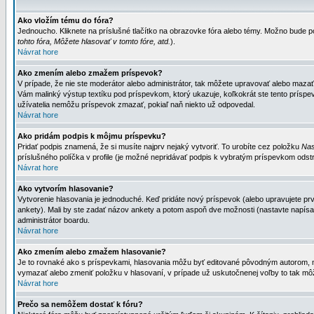
Ako vložím tému do fóra?
Jednoucho. Kliknete na príslušné tlačítko na obrazovke fóra alebo témy. Možno bude po
tohto fóra, Môžete hlasovať v tomto fóre, atd.
).
Návrat hore
Ako zmením alebo zmažem príspevok?
V prípade, že nie ste moderátor alebo administrátor, tak môžete upravovať alebo mazať
Vám malinký výstup textíku pod príspevkom, ktorý ukazuje, koľkokrát ste tento príspevo
užívatelia nemôžu príspevok zmazať, pokiaľ naň niekto už odpovedal.
Návrat hore
Ako pridám podpis k môjmu príspevku?
Pridať podpis znamená, že si musíte najprv nejaký vytvoriť. To urobíte cez položku
Nas
príslušného políčka v profile (je možné nepridávať podpis k vybratým príspevkom odstr
Návrat hore
Ako vytvorím hlasovanie?
Vytvorenie hlasovania je jednoduché. Keď pridáte nový príspevok (alebo upravujete prvý
ankety). Mali by ste zadať názov ankety a potom aspoň dve možnosti (nastavte napísa
administrátor boardu.
Návrat hore
Ako zmením alebo zmažem hlasovanie?
Je to rovnaké ako s príspevkami, hlasovania môžu byť editované pôvodným autorom, mod
vymazať alebo zmeniť položku v hlasovaní, v prípade už uskutočnenej voľby to tak môž
Návrat hore
Prečo sa nemôžem dostať k fóru?