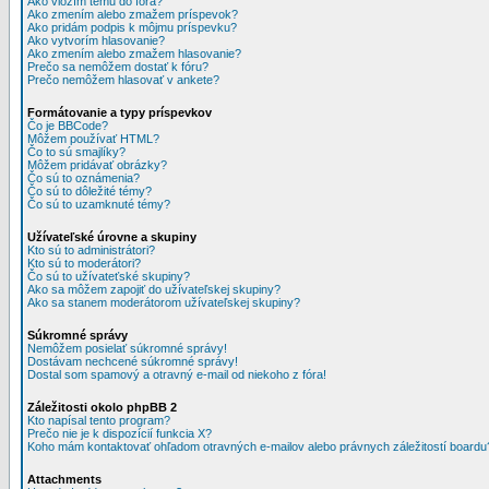
Ako vložím tému do fóra?
Ako zmením alebo zmažem príspevok?
Ako pridám podpis k môjmu príspevku?
Ako vytvorím hlasovanie?
Ako zmením alebo zmažem hlasovanie?
Prečo sa nemôžem dostať k fóru?
Prečo nemôžem hlasovať v ankete?
Formátovanie a typy príspevkov
Čo je BBCode?
Môžem používať HTML?
Čo to sú smajlíky?
Môžem pridávať obrázky?
Čo sú to oznámenia?
Čo sú to dôležité témy?
Čo sú to uzamknuté témy?
Užívateľské úrovne a skupiny
Kto sú to administrátori?
Kto sú to moderátori?
Čo sú to užívateťské skupiny?
Ako sa môžem zapojiť do užívateľskej skupiny?
Ako sa stanem moderátorom užívateľskej skupiny?
Súkromné správy
Nemôžem posielať súkromné správy!
Dostávam nechcené súkromné správy!
Dostal som spamový a otravný e-mail od niekoho z fóra!
Záležitosti okolo phpBB 2
Kto napísal tento program?
Prečo nie je k dispozícií funkcia X?
Koho mám kontaktovať ohľadom otravných e-mailov alebo právnych záležitostí boardu
Attachments