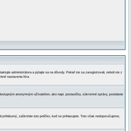
tujte administrátora a pýtajte sa na dôvody. Pokiaľ ste sa zaregistrovali, neboli ste z
ybné nastavenia fóra.
 nedostupným anonymným užívateľom, ako napr. postavičky, súkromné správy, posielanie
i prihlásený, zaškrtnite toto políčko, keď se prihlasujete. Toto však nedoporučujeme,