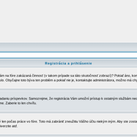
Registrácia a prihlásenie
ám na fóre zakázaná činnosť (v takom prípade sa táto skutočnosť zobrazí)? Pokiaľ áno, kontak
eslo. Obyčajne toto býva ten problém a pokiaľ nie je, kontaktujte administrátora, možno má ch
u vkladaniu príspevkov. Samozrejme, že registrácia Vám umožní prístup k ostatným službám
e. Zaberie to len chvíľu.
ý len počas práce vo fóre. Toto má zabrániť zneužitiu Vášho účtu niekým iným. Aby ste zostal
iverzite atď.