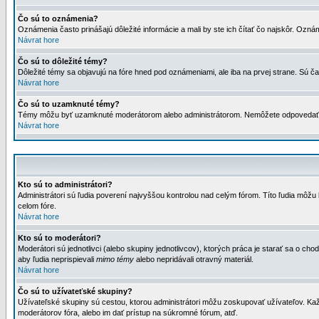
Čo sú to oznámenia?
Oznámenia často prinášajú dôležité informácie a mali by ste ich čítať čo najskôr. Ozná
Návrat hore
Čo sú to dôležité témy?
Dôležité témy sa objavujú na fóre hned pod oznámeniami, ale iba na prvej strane. Sú čas
Návrat hore
Čo sú to uzamknuté témy?
Témy môžu byť uzamknuté moderátorom alebo administrátorom. Nemôžete odpovedať n
Návrat hore
Kto sú to administrátori?
Administrátori sú ľudia poverení najvyššou kontrolou nad celým fórom. Títo ľudia môž
celom fóre.
Návrat hore
Kto sú to moderátori?
Moderátori sú jednotlivci (alebo skupiny jednotlivcov), ktorých práca je starať sa o
aby ľudia neprispievali
mimo témy
alebo nepridávali otravný materiál.
Návrat hore
Čo sú to užívateťské skupiny?
Užívateľské skupiny sú cestou, ktorou administrátori môžu zoskupovať užívateľov. Kaž
moderátorov fóra, alebo im dať prístup na súkromné fórum, atď.