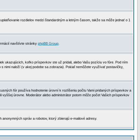
 na uplatňovanie rozdielov medzi štandardným a letným časom, takže sa môže jednať o 1
formácií navštívte stránky
phpBB Group
.
 ukazujúcich, koľko príspevkov ste už pridali, alebo Vašu pozíciu vo fóre. Pod ním
o s nimi naloží (v akej podobe sa zobrazia). Pokiaľ nemôžete využívať postavičky,
usných fór používa hodnotenie úrovní k rozlíšeniu počtu Vami pridaných príspevkov a
ahli vyššej úrovne. Moderátor alebo administrátor potom môže počet Vašich príspevkov
ch anonymných správ a robotov, ktorý zbierajú e-mailové adresy.