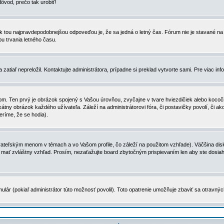
dôvod, prečo tak urobiť!
, tak tou najpravdepodobnejšou odpoveďou je, že sa jedná o letný čas. Fórum nie je stavané
u trvania letného času.
zatiaľ nepreložil. Kontaktujte administrátora, prípadne si preklad vytvorte sami. Pre viac in
. Ten prvý je obrázok spojený s Vašou úrovňou, zvyčajne v tvare hviezdičiek alebo kocočiek
tny obrázok každého užívateľa. Záleží na administrátorovi fóra, či postavičky povolí, či ak
eríme, že se hodia).
ateľským menom v témach a vo Vašom profile, čo záleží na použitom vzhľade). Väčšina disk
ôže mať zvláštny vzhľad. Prosím, nezaťažujte board zbytočným prispievaním len aby ste dosi
ulár (pokiaľ administrátor túto možnosť povolil). Toto opatrenie umožňuje zbaviť sa otravný