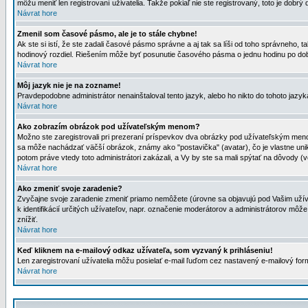
môžu meniť len registrovaní uživatelia. Takže pokiaľ nie ste registrovaný, toto je dobrý 
Návrat hore
Zmenil som časové pásmo, ale je to stále chybne!
Ak ste si istí, že ste zadali časové pásmo správne a aj tak sa líši od toho správneho
hodinový rozdiel. Riešením môže byť posunutie časového pásma o jednu hodinu po dob
Návrat hore
Môj jazyk nie je na zozname!
Pravdepodobne administrátor nenainštaloval tento jazyk, alebo ho nikto do tohoto jazyka 
Návrat hore
Ako zobrazím obrázok pod užívateľským menom?
Možno ste zaregistrovali pri prezeraní príspevkov dva obrázky pod užívateľským menom
sa môže nachádzať väčší obrázok, známy ako "postavička" (avatar), čo je vlastne uniká
potom práve vtedy toto administrátori zakázali, a Vy by ste sa mali spýtať na dôvody (v
Návrat hore
Ako zmeniť svoje zaradenie?
Zvyčajne svoje zaradenie zmeniť priamo nemôžete (úrovne sa objavujú pod Vašim užív
k identifikácií určitých užívateľov, napr. označenie moderátorov a administrátorov m
znížiť.
Návrat hore
Keď kliknem na e-mailový odkaz užívateľa, som vyzvaný k prihláseniu!
Len zaregistrovaní užívatelia môžu posielať e-mail ľuďom cez nastavený e-mailový form
Návrat hore