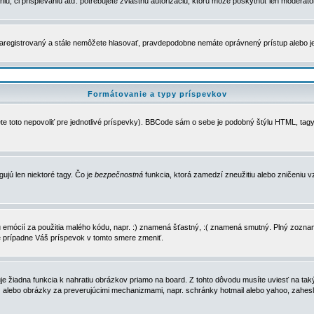
u, či prispievaniu atď. potrebujete zvláštnu autorizáciu, ktorú môže poskytnúť len moderátor 
e zaregistrovaný a stále nemôžete hlasovať, pravdepodobne nemáte oprávnený prístup alebo 
Formátovanie a typy príspevkov
e toto nepovoliť pre jednotlivé príspevky). BBCode sám o sebe je podobný štýlu HTML, tagy
gujú len niektoré tagy. Čo je
bezpečnostná
funkcia, ktorá zamedzí zneužitiu alebo zničeniu 
zu emócií za použitia malého kódu, napr. :) znamená šťastný, :( znamená smutný. Plný zozna
e prípadne Váš príspevok v tomto smere zmeniť.
 žiadna funkcia k nahratiu obrázkov priamo na board. Z tohto dôvodu musíte uviesť na taký
ca) alebo obrázky za preverujúcimi mechanizmami, napr. schránky hotmail alebo yahoo, zahe