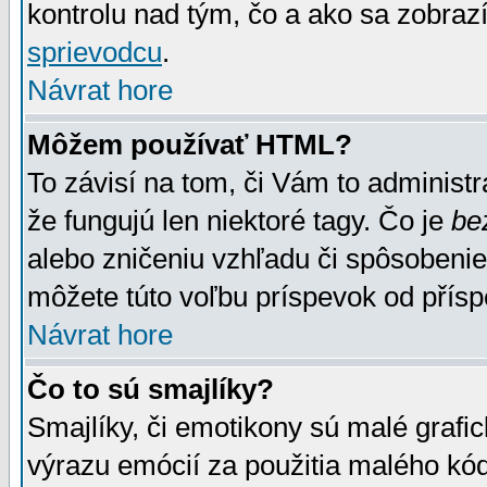
kontrolu nad tým, čo a ako sa zobrazí
sprievodcu
.
Návrat hore
Môžem používať HTML?
To závisí na tom, či Vám to administrá
že fungujú len niektoré tagy. Čo je
be
alebo zničeniu vzhľadu či spôsobeni
môžete túto voľbu príspevok od přís
Návrat hore
Čo to sú smajlíky?
Smajlíky, či emotikony sú malé grafic
výrazu emócií za použitia malého kód