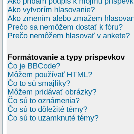
Ako pridám podpis k môjmu príspev
Ako vytvorím hlasovanie?
Ako zmením alebo zmažem hlasovan
Prečo sa nemôžem dostať k fóru?
Prečo nemôžem hlasovať v ankete?
Formátovanie a typy príspevkov
Čo je BBCode?
Môžem používať HTML?
Čo to sú smajlíky?
Môžem pridávať obrázky?
Čo sú to oznámenia?
Čo sú to dôležité témy?
Čo sú to uzamknuté témy?