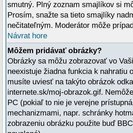
smutný. Plný zoznam smajlíkov si mô
Prosím, snažte sa tieto smajlíky nad
nečitateľným. Moderátor môže prípa
Návrat hore
Môžem pridávať obrázky?
Obrázky sa môžu zobrazovať vo Vaši
neexistuje žiadna funkcia k nahratiu
musíte uviesť na takýto obrázok odka
internete.sk/moj-obrazok.gif. Nemôž
PC (pokiaľ to nie je verejne prístupn
mechanizmami, napr. schránky hotmai
zobrazeniu obrázku použite buď BBCo