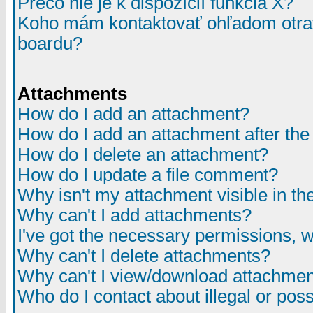
Prečo nie je k dispozícií funkcia X?
Koho mám kontaktovať ohľadom otrav
boardu?
Attachments
How do I add an attachment?
How do I add an attachment after the i
How do I delete an attachment?
How do I update a file comment?
Why isn't my attachment visible in th
Why can't I add attachments?
I've got the necessary permissions, 
Why can't I delete attachments?
Why can't I view/download attachme
Who do I contact about illegal or poss