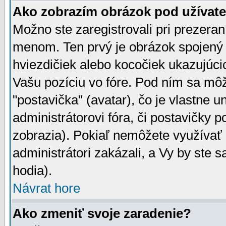
Ako zobrazím obrázok pod užíva
Možno ste zaregistrovali pri prezera
menom. Ten prvý je obrázok spojený 
hviezdičiek alebo kocočiek ukazujúcic
Vašu pozíciu vo fóre. Pod ním sa m
"postavička" (avatar), čo je vlastne 
administrátorovi fóra, či postavičky p
zobrazia). Pokiaľ nemôžete využívať 
administrátori zakázali, a Vy by ste 
hodia).
Návrat hore
Ako zmeniť svoje zaradenie?