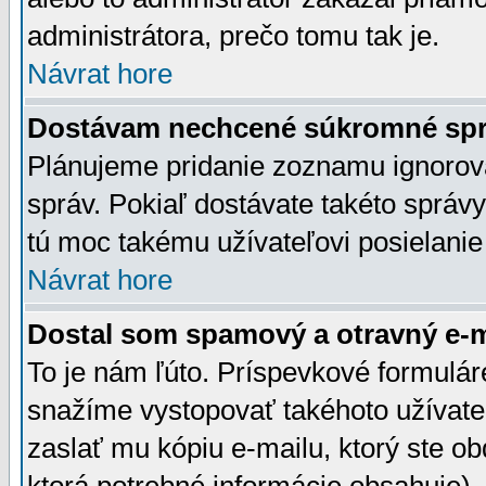
administrátora, prečo tomu tak je.
Návrat hore
Dostávam nechcené súkromné spr
Plánujeme pridanie zoznamu ignorov
správ. Pokiaľ dostávate takéto správy
tú moc takému užívateľovi posielanie
Návrat hore
Dostal som spamový a otravný e-ma
To je nám ľúto. Príspevkové formulá
snažíme vystopovať takéhoto užívateľ
zaslať mu kópiu e-mailu, ktorý ste obdr