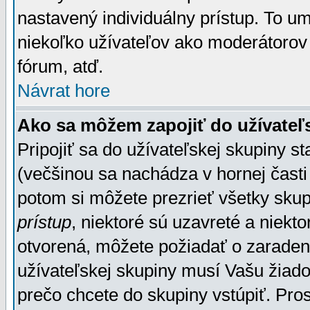
nastavený individuálny prístup. To u
niekoľko užívateľov ako moderátorov 
fórum, atď.
Návrat hore
Ako sa môžem zapojiť do užívateľ
Pripojiť sa do užívateľskej skupiny s
(večšinou sa nachádza v hornej časti 
potom si môžete prezrieť všetky sku
prístup
, niektoré sú uzavreté a niekt
otvorená, môžete požiadať o zaradeni
užívateľskej skupiny musí Vašu žiado
prečo chcete do skupiny vstúpiť. Pro