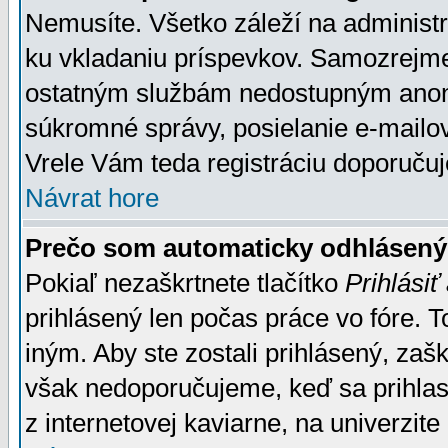
Nemusíte. Všetko záleží na administrá
ku vkladaniu príspevkov. Samozrejme
ostatným službám nedostupným anon
súkromné správy, posielanie e-mailov
Vrele Vám teda registráciu doporučuj
Návrat hore
Prečo som automaticky odhlásen
Pokiaľ nezaškrtnete tlačítko
Prihlásiť
prihlásený len počas práce vo fóre. 
iným. Aby ste zostali prihlásený, zaškr
však nedoporučujeme, keď sa prihlasuj
z internetovej kaviarne, na univerzite 