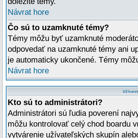
dôležité témy.
Návrat hore
Čo sú to uzamknuté témy?
Témy môžu byť uzamknuté moderáto
odpovedať na uzamknuté témy ani up
je automaticky ukončené. Témy môžu
Návrat hore
Užívate
Kto sú to administrátori?
Administrátori sú ľudia poverení najv
môžu kontrolovať celý chod boardu v
vytvárenie užívateľských skupín aleb