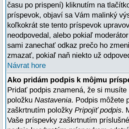
času po prispení) kliknutím na tlačít
príspevok, objaví sa Vám malinký výs
koľkokrát ste tento príspevok upravova
neodpovedal, alebo pokiaľ moderátor č
sami zanechať odkaz prečo ho zmenil
zmazať, pokiaľ naň niekto už odpoved
Návrat hore
Ako pridám podpis k môjmu prísp
Pridať podpis znamená, že si musíte n
položku
Nastavenia
. Podpis môžete 
zaškrtnutím položky
Pripojiť podpis
. 
Vaše príspevky zaškrtnutím príslušné