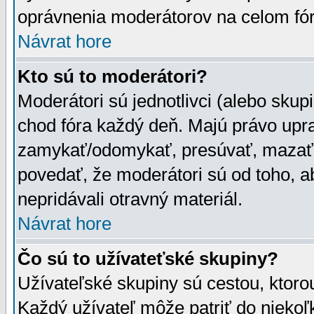
oprávnenia moderátorov na celom fór
Návrat hore
Kto sú to moderátori?
Moderátori sú jednotlivci (alebo skupi
chod fóra každý deň. Majú právo upr
zamykať/odomykať, presúvať, mazať a
povedať, že moderátori sú od toho, a
nepridávali otravný materiál.
Návrat hore
Čo sú to užívateťské skupiny?
Užívateľské skupiny sú cestou, ktoro
Každý užívateľ môže patriť do nieko