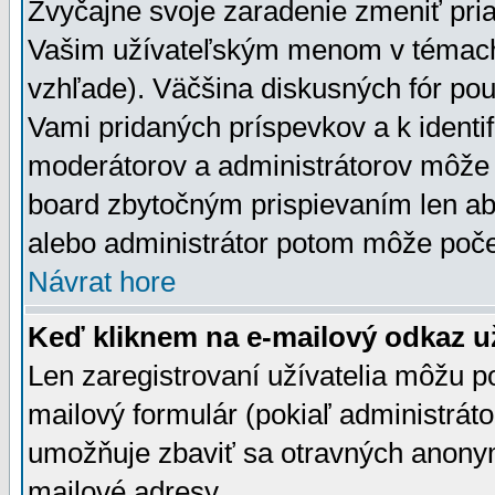
Zvyčajne svoje zaradenie zmeniť pr
Vašim užívateľským menom v témach 
vzhľade). Väčšina diskusných fór pou
Vami pridaných príspevkov a k identif
moderátorov a administrátorov môže 
board zbytočným prispievaním len aby
alebo administrátor potom môže počet
Návrat hore
Keď kliknem na e-mailový odkaz už
Len zaregistrovaní užívatelia môžu p
mailový formulár (pokiaľ administráto
umožňuje zbaviť sa otravných anonym
mailové adresy.