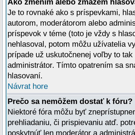
Ako zmením alebo zmažem hlasov
Je to rovnaké ako s príspevkami, h
autorom, moderátorom alebo administ
príspevok v téme (toto je vždy s hlas
nehlasoval, potom môžu užívatelia v
prípade už uskutočnenej voľby to tak
administrátor. Tímto opatrením sa sn
hlasovaní.
Návrat hore
Prečo sa nemôžem dostať k fóru?
Niektoré fóra môžu byť zneprístupnen
prehliadaniu, či prispievaniu atď. pot
poskytnúť len moderátor a administrát