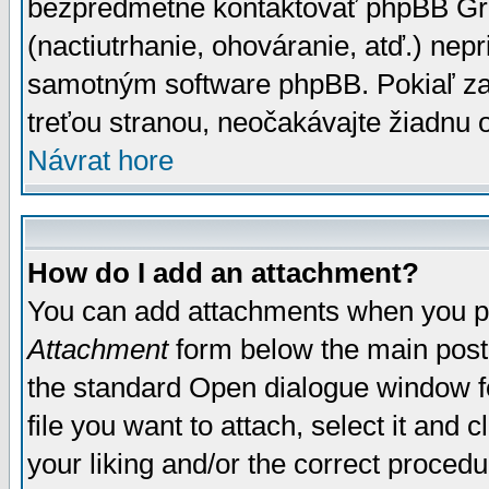
bezpredmetné kontaktovať phpBB Grou
(nactiutrhanie, ohováranie, atď.) ne
samotným software phpBB. Pokiaľ zaš
treťou stranou, neočakávajte žiadnu
Návrat hore
How do I add an attachment?
You can add attachments when you p
Attachment
form below the main post
the standard Open dialogue window fo
file you want to attach, select it and
your liking and/or the correct proced