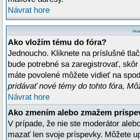
Návrat hore
Vkl
Ako vložím tému do fóra?
Jednoucho. Kliknete na príslušné tla
bude potrebné sa zaregistrovať, skôr 
máte povolené môžete vidieť na spodn
pridávať nové témy do tohto fóra, Môž
Návrat hore
Ako zmením alebo zmažem príspe
V prípade, že nie ste moderátor aleb
mazať len svoje príspevky. Môžete u