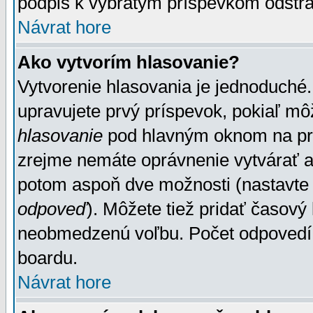
podpis k vybratým príspevkom odstrá
Návrat hore
Ako vytvorím hlasovanie?
Vytvorenie hlasovania je jednoduché.
upravujete prvý príspevok, pokiaľ môž
hlasovanie
pod hlavným oknom na prid
zrejme nemáte oprávnenie vytvárať an
potom aspoň dve možnosti (nastavte 
odpoveď
). Môžete tiež pridať časový
neobmedzenú voľbu. Počet odpovedí, 
boardu.
Návrat hore