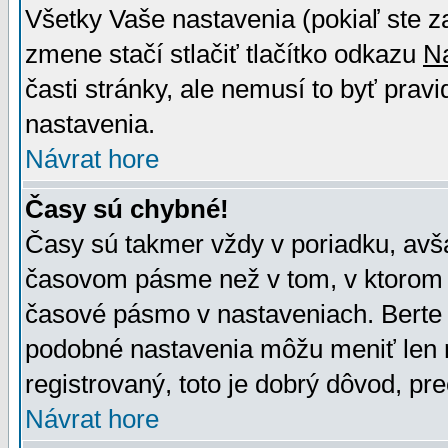
Všetky Vaše nastavenia (pokiaľ ste z
zmene stačí stlačiť tlačítko odkazu
N
časti stránky, ale nemusí to byť prav
nastavenia.
Návrat hore
Časy sú chybné!
Časy sú takmer vždy v poriadku, avša
časovom pásme než v tom, v ktorom s
časové pásmo v nastaveniach. Bert
podobné nastavenia môžu meniť len re
registrovaný, toto je dobrý dôvod, pre
Návrat hore