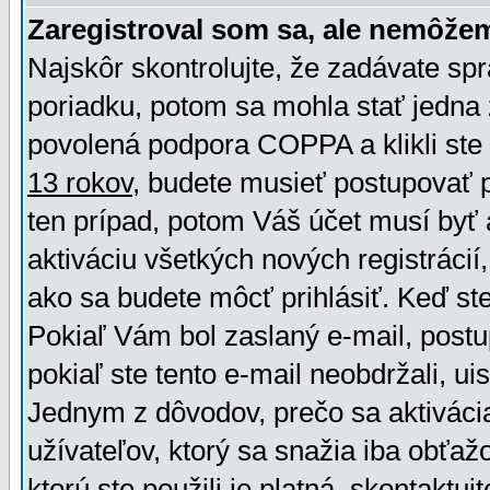
Zaregistroval som sa, ale nemôžem
Najskôr skontrolujte, že zadávate sp
poriadku, potom sa mohla stať jedna 
povolená podpora COPPA a klikli ste 
13 rokov
, budete musieť postupovať po
ten prípad, potom Váš účet musí byť 
aktiváciu všetkých nových registráci
ako sa budete môcť prihlásiť. Keď ste 
Pokiaľ Vám bol zaslaný e-mail, postu
pokiaľ ste tento e-mail neobdržali, ui
Jednym z dôvodov, prečo sa aktiváci
užívateľov, ktorý sa snažia iba obťažo
ktorú ste použili je platná, skontaktuj