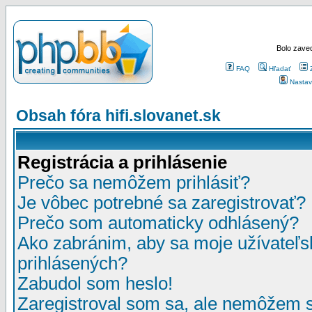
Bolo zaved
FAQ
Hľadať
Nastav
Obsah fóra hifi.slovanet.sk
Registrácia a prihlásenie
Prečo sa nemôžem prihlásiť?
Je vôbec potrebné sa zaregistrovať?
Prečo som automaticky odhlásený?
Ako zabránim, aby sa moje užívateľ
prihlásených?
Zabudol som heslo!
Zaregistroval som sa, ale nemôžem sa