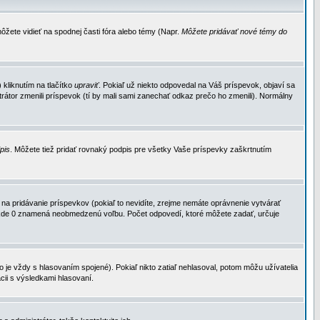
ôžete vidieť na spodnej časti fóra alebo témy (Napr.
Môžete pridávať nové témy do
kliknutím na tlačítko
upraviť
. Pokiaľ už niekto odpovedal na Váš príspevok, objaví sa
trátor zmenili príspevok (tí by mali sami zanechať odkaz prečo ho zmenili). Normálny
dpis
. Môžete tiež pridať rovnaký podpis pre všetky Vaše príspevky zaškrtnutím
a pridávanie príspevkov (pokiaľ to nevidíte, zrejme nemáte oprávnenie vytvárať
u, kde 0 znamená neobmedzenú voľbu. Počet odpovedí, ktoré môžete zadať, určuje
je vždy s hlasovaním spojené). Pokiaľ nikto zatiaľ nehlasoval, potom môžu užívatelia
cii s výsledkami hlasovaní.