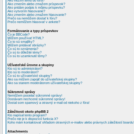
Ako vložím tému do fóra?
Ako zmením alebo zmažem príspevok?
Ako pridám podpis k môjmu príspevku?
Ako vytvorím hlasovanie?
Ako zmením alebo zmažem hlasovanie?
Prečo sa nemôžem dostať k fóru?
Prečo nemôžem hlasovať v ankete?
Formátovanie a typy príspevkov
Čo je BBCode?
Môžem používať HTML?
Čo to sú smajlíky?
Môžem pridávať obrázky?
Čo sú to oznámenia?
Čo sú to dôležité témy?
Čo sú to uzamknuté témy?
Užívateľské úrovne a skupiny
Kto sú to administrátori?
Kto sú to moderátori?
Čo sú to užívateťské skupiny?
Ako sa môžem zapojiť do užívateľskej skupiny?
Ako sa stanem moderátorom užívateľskej skupiny?
Súkromné správy
Nemôžem posielať súkromné správy!
Dostávam nechcené súkromné správy!
Dostal som spamový a otravný e-mail od niekoho z fóra!
Záležitosti okolo phpBB 2
Kto napísal tento program?
Prečo nie je k dispozícií funkcia X?
Koho mám kontaktovať ohľadom otravných e-mailov alebo právnych záležitostí boardu
Attachments