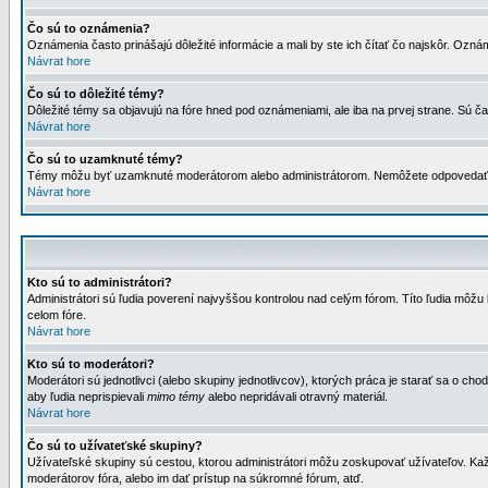
Čo sú to oznámenia?
Oznámenia často prinášajú dôležité informácie a mali by ste ich čítať čo najskôr. Ozná
Návrat hore
Čo sú to dôležité témy?
Dôležité témy sa objavujú na fóre hned pod oznámeniami, ale iba na prvej strane. Sú čas
Návrat hore
Čo sú to uzamknuté témy?
Témy môžu byť uzamknuté moderátorom alebo administrátorom. Nemôžete odpovedať n
Návrat hore
Kto sú to administrátori?
Administrátori sú ľudia poverení najvyššou kontrolou nad celým fórom. Títo ľudia môž
celom fóre.
Návrat hore
Kto sú to moderátori?
Moderátori sú jednotlivci (alebo skupiny jednotlivcov), ktorých práca je starať sa o
aby ľudia neprispievali
mimo témy
alebo nepridávali otravný materiál.
Návrat hore
Čo sú to užívateťské skupiny?
Užívateľské skupiny sú cestou, ktorou administrátori môžu zoskupovať užívateľov. Kaž
moderátorov fóra, alebo im dať prístup na súkromné fórum, atď.