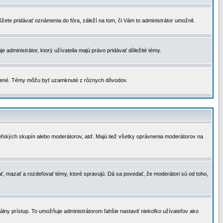
žete pridávať oznámenia do fóra, záleží na tom, či Vám to administrátor umožnil.
 administrátor, ktorý užívatelia majú právo pridávať dôležité témy.
čené. Témy môžu byť uzamknuté z rôznych dôvodov.
teľských skupín alebo moderátorov, atď. Majú tiež všetky oprávnenia moderátorov na
ť, mazať a rozdeľovať témy, ktoré spravujú. Dá sa povedať, že moderátori sú od toho,
lny prístup. To umožňuje administrátorom ľahšie nastaviť niekoľko užívateľov ako