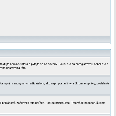
tujte administrátora a pýtajte sa na dôvody. Pokiaľ ste sa zaregistrovali, neboli ste z
ybné nastavenia fóra.
 nedostupným anonymným užívateľom, ako napr. postavičky, súkromné správy, posielanie
i prihlásený, zaškrtnite toto políčko, keď se prihlasujete. Toto však nedoporučujeme,