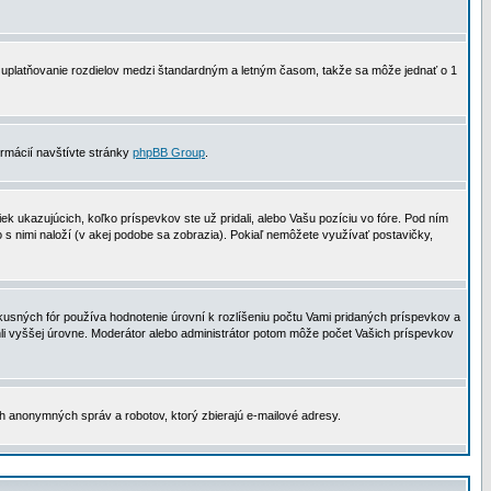
 na uplatňovanie rozdielov medzi štandardným a letným časom, takže sa môže jednať o 1
formácií navštívte stránky
phpBB Group
.
 ukazujúcich, koľko príspevkov ste už pridali, alebo Vašu pozíciu vo fóre. Pod ním
o s nimi naloží (v akej podobe sa zobrazia). Pokiaľ nemôžete využívať postavičky,
usných fór používa hodnotenie úrovní k rozlíšeniu počtu Vami pridaných príspevkov a
ahli vyššej úrovne. Moderátor alebo administrátor potom môže počet Vašich príspevkov
ch anonymných správ a robotov, ktorý zbierajú e-mailové adresy.