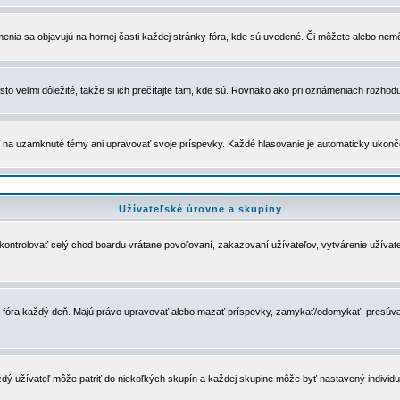
menia sa objavujú na hornej časti každej stránky fóra, kde sú uvedené. Či môžete alebo nemô
to veľmi dôležité, takže si ich prečítajte tam, kde sú. Rovnako ako pri oznámeniach rozhoduje
a uzamknuté témy ani upravovať svoje príspevky. Každé hlasovanie je automaticky ukon
Užívateľské úrovne a skupiny
u kontrolovať celý chod boardu vrátane povoľovaní, zakazovaní užívateľov, vytvárenie užíva
 chod fóra každý deň. Majú právo upravovať alebo mazať príspevky, zamykať/odomykať, presúva
dý užívateľ môže patriť do niekoľkých skupín a každej skupine môže byť nastavený individuá