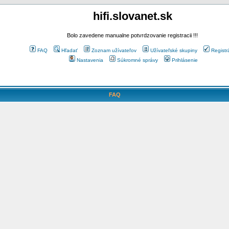
hifi.slovanet.sk
Bolo zavedene manualne potvrdzovanie registracii !!!
FAQ
Hľadať
Zoznam užívateľov
Užívateľské skupiny
Registr
Nastavenia
Súkromné správy
Prihlásenie
FAQ