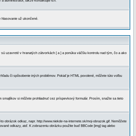
a administrátor, takže kontaktujte ich.
je hlasovanie už ukončené.
 sú uzavreté v hranatých zátvorkách [ a ] a ponúka väčšiu kontrolu nad tým, čo a ako
vzhľadu či spôsobenie iných problémov. Pokiaľ je HTML povolené, môžete túto voľbu
m smajlíkov si môžete prohliadnuť cez príspevkový formulár. Prosím, snažte sa tieto
to obrázok odkaz, napr. http://www.niekde-na-internete.sk/moj-obrazok.gif. Nemôžete
slované odkazy, atď. K zobrazeniu obrázku použite buď BBCode [img] tag alebo