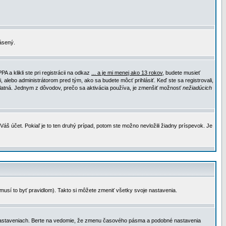
lásený.
a klikli ste pri registrácii na odkaz
... a je mi menej ako 13 rokov
, budete musieť
, alebo administrátorom pred tým, ako sa budete môcť prihlásiť. Keď ste sa registrovali,
e platná. Jednym z dôvodov, prečo sa aktivácia používa, je zmenšiť možnosť
nežiadúcich
Váš účet. Pokiaľ je to ten druhý prípad, potom ste možno nevložili žiadny príspevok. Je
emusí to byť pravidlom). Takto si môžete zmeniť všetky svoje nastavenia.
 nastaveniach. Berte na vedomie, že zmenu časového pásma a podobné nastavenia