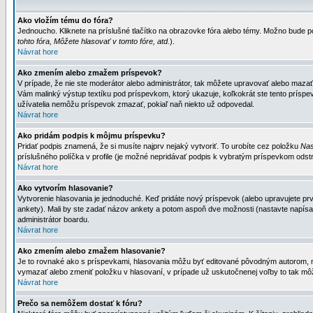
Ako vložím tému do fóra?
Jednoucho. Kliknete na príslušné tlačítko na obrazovke fóra alebo témy. Možno bude po
tohto fóra, Môžete hlasovať v tomto fóre, atd.
).
Návrat hore
Ako zmením alebo zmažem príspevok?
V prípade, že nie ste moderátor alebo administrátor, tak môžete upravovať alebo mazať
Vám malinký výstup textíku pod príspevkom, ktorý ukazuje, koľkokrát ste tento príspevo
užívatelia nemôžu príspevok zmazať, pokiaľ naň niekto už odpovedal.
Návrat hore
Ako pridám podpis k môjmu príspevku?
Pridať podpis znamená, že si musíte najprv nejaký vytvoriť. To urobíte cez položku
Nas
príslušného políčka v profile (je možné nepridávať podpis k vybratým príspevkom odstr
Návrat hore
Ako vytvorím hlasovanie?
Vytvorenie hlasovania je jednoduché. Keď pridáte nový príspevok (alebo upravujete prvý
ankety). Mali by ste zadať názov ankety a potom aspoň dve možnosti (nastavte napísa
administrátor boardu.
Návrat hore
Ako zmením alebo zmažem hlasovanie?
Je to rovnaké ako s príspevkami, hlasovania môžu byť editované pôvodným autorom, mod
vymazať alebo zmeniť položku v hlasovaní, v prípade už uskutočnenej voľby to tak môž
Návrat hore
Prečo sa nemôžem dostať k fóru?