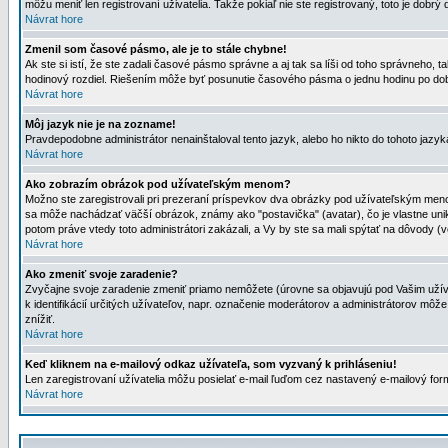
môžu meniť len registrovaní uživatelia. Takže pokiaľ nie ste registrovaný, toto je dobrý 
Návrat hore
Zmenil som časové pásmo, ale je to stále chybne!
Ak ste si istí, že ste zadali časové pásmo správne a aj tak sa líši od toho správneho
hodinový rozdiel. Riešením môže byť posunutie časového pásma o jednu hodinu po dob
Návrat hore
Môj jazyk nie je na zozname!
Pravdepodobne administrátor nenainštaloval tento jazyk, alebo ho nikto do tohoto jazyka 
Návrat hore
Ako zobrazím obrázok pod užívateľským menom?
Možno ste zaregistrovali pri prezeraní príspevkov dva obrázky pod užívateľským menom
sa môže nachádzať väčší obrázok, známy ako "postavička" (avatar), čo je vlastne uniká
potom práve vtedy toto administrátori zakázali, a Vy by ste sa mali spýtať na dôvody (v
Návrat hore
Ako zmeniť svoje zaradenie?
Zvyčajne svoje zaradenie zmeniť priamo nemôžete (úrovne sa objavujú pod Vašim užív
k identifikácií určitých užívateľov, napr. označenie moderátorov a administrátorov m
znížiť.
Návrat hore
Keď kliknem na e-mailový odkaz užívateľa, som vyzvaný k prihláseniu!
Len zaregistrovaní užívatelia môžu posielať e-mail ľuďom cez nastavený e-mailový form
Návrat hore