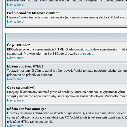
Niektoré fóra môžu byť zneprístupnené určitým ľuďom či skupinám. K čítaniu, prehliadani
Návrat hore
Prečo nemôžem hlasovať v ankete?
Hlasovať môžu len registrovaní užívatelia (aby neboli skreslené výsledky). Pokiaľ st
Návrat hore
Čo je BBCode?
BBCode je zvláštna implementácia HTML. O jeho použití rozhoduje administrátor (môžet
sa zobrazí. Pre viac informácií o BBCode si pozrite
sprievodcu
.
Návrat hore
Môžem používať HTML?
To závisí na tom, či Vám to administrátor povolí. Pokiaľ to máte povolené, zistíte, že fun
príspevok od příspěvku zakázať.
Návrat hore
Čo to sú smajlíky?
Smajlíky, či emotikony sú malé grafické obrázky, ktoré sa používají k vyjadreniu výra
smajlíky nadmerne nepoužívať, aby sa príspevok nestal nečitateľným. Moderátor môž
Návrat hore
Môžem pridávať obrázky?
Obrázky sa môžu zobrazovať vo Vašich príspevkoch. Aj keď v súčasnej dobe neexistuje
vytvárať odkazy na obrázky na vlastnom PC (pokiaľ to nie je verejne prístupná stani
príslušné HTML (ak je povolené).
Návrat hore