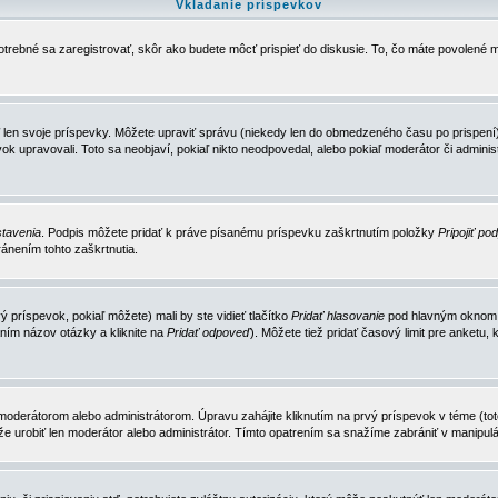
Vkladanie príspevkov
trebné sa zaregistrovať, skôr ako budete môcť prispieť do diskusie. To, čo máte povolené m
 len svoje príspevky. Môžete upraviť správu (niekedy len do obmedzeného času po prispení) 
k upravovali. Toto sa neobjaví, pokiaľ nikto neodpovedal, alebo pokiaľ moderátor či adminis
tavenia
. Podpis môžete pridať k práve písanému príspevku zaškrtnutím položky
Pripojiť po
ánením tohto zaškrtnutia.
 príspevok, pokiaľ môžete) mali by ste vidieť tlačítko
Pridať hlasovanie
pod hlavným oknom n
ním názov otázky a kliknite na
Pridať odpoveď
). Môžete tiež pridať časový limit pre anket
erátorom alebo administrátorom. Úpravu zahájite kliknutím na prvý príspevok v téme (toto 
e urobiť len moderátor alebo administrátor. Tímto opatrením sa snažíme zabrániť v manipulá