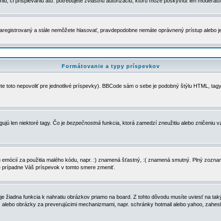
u, či prispievaniu atď. potrebujete zvláštnu autorizáciu, ktorú môže poskytnúť len moderátor 
e zaregistrovaný a stále nemôžete hlasovať, pravdepodobne nemáte oprávnený prístup alebo 
Formátovanie a typy príspevkov
e toto nepovoliť pre jednotlivé príspevky). BBCode sám o sebe je podobný štýlu HTML, tagy
gujú len niektoré tagy. Čo je
bezpečnostná
funkcia, ktorá zamedzí zneužitiu alebo zničeniu 
zu emócií za použitia malého kódu, napr. :) znamená šťastný, :( znamená smutný. Plný zozna
e prípadne Váš príspevok v tomto smere zmeniť.
 žiadna funkcia k nahratiu obrázkov priamo na board. Z tohto dôvodu musíte uviesť na taký
ca) alebo obrázky za preverujúcimi mechanizmami, napr. schránky hotmail alebo yahoo, zahe