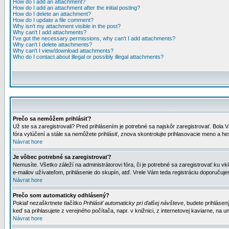
How do I add an attachment?
How do I add an attachment after the initial posting?
How do I delete an attachment?
How do I update a file comment?
Why isn't my attachment visible in the post?
Why can't I add attachments?
I've got the necessary permissions, why can't I add attachments?
Why can't I delete attachments?
Why can't I view/download attachments?
Who do I contact about illegal or possibly illegal attachments?
Prečo sa nemôžem prihlásiť?
Už ste sa zaregistrovali? Pred prihlásením je potrebné sa najskôr zaregistrovať. Bola V
fóra vylúčení a stále sa nemôžete prihlásiť, znova skontrolujte prihlasovacie meno a h
Návrat hore
Je vôbec potrebné sa zaregistrovať?
Nemusíte. Všetko záleží na administrátorovi fóra, či je potrebné sa zaregistrovať k
e-mailov užívateľom, prihlásenie do skupín, atď. Vrele Vám teda registráciu doporučujem
Návrat hore
Prečo som automaticky odhlásený?
Pokiaľ nezaškrtnete tlačítko
Prihlásiť automaticky pri ďalšej návšteve
, budete prihlásen
keď sa prihlasujete z verejného počítača, napr. v knižnici, z internetovej kaviarne, na un
Návrat hore