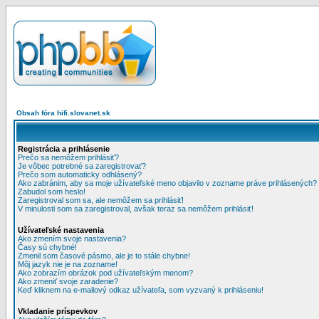
Obsah fóra hifi.slovanet.sk
Registrácia a prihlásenie
Prečo sa nemôžem prihlásiť?
Je vôbec potrebné sa zaregistrovať?
Prečo som automaticky odhlásený?
Ako zabránim, aby sa moje užívateľské meno objavilo v zozname práve prihlásených?
Zabudol som heslo!
Zaregistroval som sa, ale nemôžem sa prihlásiť!
V minulosti som sa zaregistroval, avšak teraz sa nemôžem prihlásiť!
Užívateľské nastavenia
Ako zmením svoje nastavenia?
Časy sú chybné!
Zmenil som časové pásmo, ale je to stále chybne!
Môj jazyk nie je na zozname!
Ako zobrazím obrázok pod užívateľským menom?
Ako zmeniť svoje zaradenie?
Keď kliknem na e-mailový odkaz užívateľa, som vyzvaný k prihláseniu!
Vkladanie príspevkov