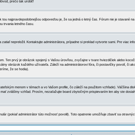
dôvod, prečo tak urobiť!
, tak tou najpravdepodobnejšou odpoveďou je, že sa jedná o letný čas. Fórum nie je stavané
u trvania letného času.
zatiaľ nepreložil. Kontaktujte administrátora, prípadne si preklad vytvorte sami. Pre viac in
. Ten prvý je obrázok spojený s Vašou úrovňou, zvyčajne v tvare hviezdičiek alebo kocočiek
tny obrázok každého užívateľa. Záleží na administrátorovi fóra, či postavičky povolí, či ak
eríme, že se hodia).
ateľským menom v témach a vo Vašom profile, čo záleží na použitom vzhľade). Väčšina disk
ôže mať zvláštny vzhľad. Prosím, nezaťažujte board zbytočným prispievaním len aby ste dosi
ulár (pokiaľ administrátor túto možnosť povolil). Toto opatrenie umožňuje zbaviť sa otravný