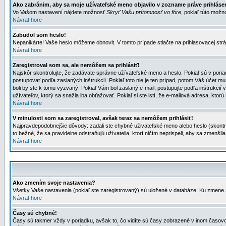
Ako zabránim, aby sa moje užívateľské meno objavilo v zozname práve prihlás
Vo Vašom nastavení nájdete možnosť
Skryť Vašu prítomnosť vo fóre
, pokiaľ túto mož
Návrat hore
Zabudol som heslo!
Nepanikárte! Vaše heslo môžeme obnovit. V tomto prípade stlačte na prihlasovacej strá
Návrat hore
Zaregistroval som sa, ale nemôžem sa prihlásiť!
Najskôr skontrolujte, že zadávate správne užívateľské meno a heslo. Pokiaľ sú v poria
postupovať podľa zaslaných inštrukcií. Pokiaľ toto nie je ten prípad, potom Váš účet mu
boli by ste k tomu vyzvaný. Pokiaľ Vám bol zaslaný e-mail, postupujte podľa inštrukcií
užívateľov, ktorý sa snažia iba obťažovať. Pokiaľ si ste istí, že e-mailová adresa, ktorú 
Návrat hore
V minulosti som sa zaregistroval, avšak teraz sa nemôžem prihlásiť!
Najpravdepodobnejšie dôvody: zadali ste chybné uživateľské meno alebo heslo (skontroluj
to bežné, že sa pravidelne odstraňujú užívatelia, ktorí ničím neprispeli, aby sa zmenši
Návrat hore
Ako zmením svoje nastavenia?
Všetky Vaše nastavenia (pokiaľ ste zaregistrovaný) sú uložené v databáze. Ku zmene s
Návrat hore
Časy sú chybné!
Časy sú takmer vždy v poriadku, avšak to, čo vidíte sú časy zobrazené v inom časo