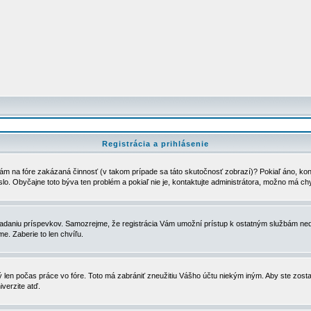
Registrácia a prihlásenie
ám na fóre zakázaná činnosť (v takom prípade sa táto skutočnosť zobrazí)? Pokiaľ áno, kontak
eslo. Obyčajne toto býva ten problém a pokiaľ nie je, kontaktujte administrátora, možno má ch
u vkladaniu príspevkov. Samozrejme, že registrácia Vám umožní prístup k ostatným službám
e. Zaberie to len chvíľu.
ý len počas práce vo fóre. Toto má zabrániť zneužitiu Vášho účtu niekým iným. Aby ste zostal
iverzite atď.