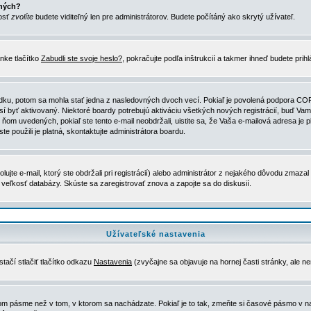
ených?
nosť
zvolíte
budete viditeľný len pre administrátorov. Budete počítáný ako skrytý užívateľ.
nke tlačítko
Zabudli ste svoje heslo?
, pokračujte podľa inštrukcií a takmer ihneď budete prih
dku, potom sa mohla stať jedna z nasledovných dvoch vecí. Pokiaľ je povolená podpora COPPA 
sí byť aktivovaný. Niektoré boardy potrebujú aktiváciu všetkých nových registrácií, buď Vami
 v ňom uvedených, pokiaľ ste tento e-mail neobdržali, uistite sa, že Vaša e-mailová adresa j
ste použili je platná, skontaktujte administrátora boardu.
te e-mail, ktorý ste obdržali pri registrácií) alebo administrátor z nejakého dôvodu zmazal 
la veľkosť databázy. Skúste sa zaregistrovať znova a zapojte sa do diskusií.
Užívateľské nastavenia
tačí stlačiť tlačítko odkazu
Nastavenia
(zvyčajne sa objavuje na hornej časti stránky, ale n
vom pásme než v tom, v ktorom sa nachádzate. Pokiaľ je to tak, zmeňte si časové pásmo v