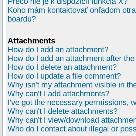
Prečo nie je k dispozícií funkcia X?
Koho mám kontaktovať ohľadom otrav
boardu?
Attachments
How do I add an attachment?
How do I add an attachment after the i
How do I delete an attachment?
How do I update a file comment?
Why isn't my attachment visible in th
Why can't I add attachments?
I've got the necessary permissions, 
Why can't I delete attachments?
Why can't I view/download attachme
Who do I contact about illegal or poss