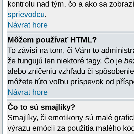
kontrolu nad tým, čo a ako sa zobrazí
sprievodcu
.
Návrat hore
Môžem používať HTML?
To závisí na tom, či Vám to administrá
že fungujú len niektoré tagy. Čo je
be
alebo zničeniu vzhľadu či spôsobeni
môžete túto voľbu príspevok od přís
Návrat hore
Čo to sú smajlíky?
Smajlíky, či emotikony sú malé grafic
výrazu emócií za použitia malého kód