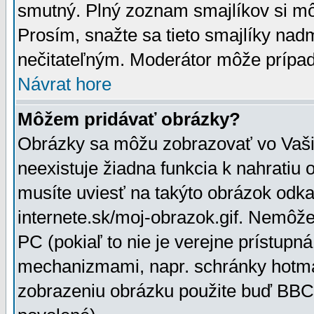
smutný. Plný zoznam smajlíkov si mô
Prosím, snažte sa tieto smajlíky nad
nečitateľným. Moderátor môže prípa
Návrat hore
Môžem pridávať obrázky?
Obrázky sa môžu zobrazovať vo Vaši
neexistuje žiadna funkcia k nahratiu
musíte uviesť na takýto obrázok odka
internete.sk/moj-obrazok.gif. Nemôž
PC (pokiaľ to nie je verejne prístupn
mechanizmami, napr. schránky hotmai
zobrazeniu obrázku použite buď BBCo