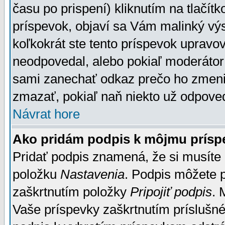
času po prispení) kliknutím na tlačít
príspevok, objaví sa Vám malinký výs
koľkokrát ste tento príspevok upravova
neodpovedal, alebo pokiaľ moderátor č
sami zanechať odkaz prečo ho zmenil
zmazať, pokiaľ naň niekto už odpoved
Návrat hore
Ako pridám podpis k môjmu prísp
Pridať podpis znamená, že si musíte n
položku
Nastavenia
. Podpis môžete 
zaškrtnutím položky
Pripojiť podpis
. 
Vaše príspevky zaškrtnutím príslušné