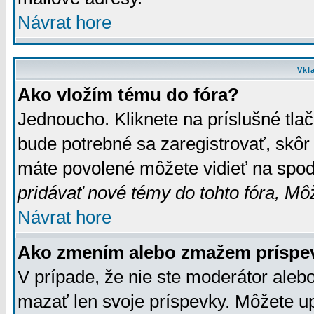
Návrat hore
Vkl
Ako vložím tému do fóra?
Jednoucho. Kliknete na príslušné tla
bude potrebné sa zaregistrovať, skôr 
máte povolené môžete vidieť na spodn
pridávať nové témy do tohto fóra, Môž
Návrat hore
Ako zmením alebo zmažem príspe
V prípade, že nie ste moderátor aleb
mazať len svoje príspevky. Môžete u