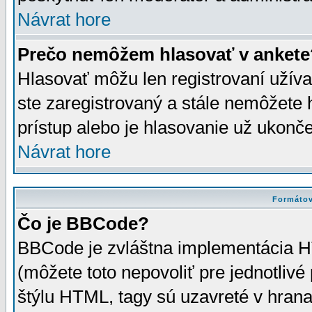
Návrat hore
Prečo nemôžem hlasovať v ankete
Hlasovať môžu len registrovaní užívat
ste zaregistrovaný a stále nemôžet
prístup alebo je hlasovanie už ukonč
Návrat hore
Formátov
Čo je BBCode?
BBCode je zvláštna implementácia HT
(môžete toto nepovoliť pre jednotli
štýlu HTML, tagy sú uzavreté v hrana