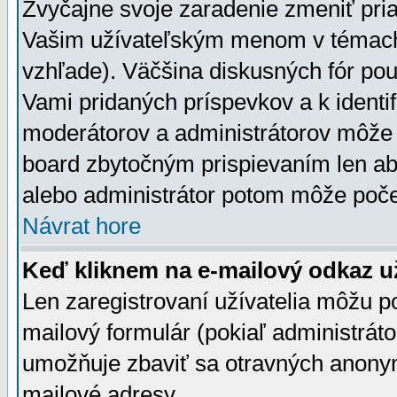
Zvyčajne svoje zaradenie zmeniť pr
Vašim užívateľským menom v témach 
vzhľade). Väčšina diskusných fór pou
Vami pridaných príspevkov a k identif
moderátorov a administrátorov môže 
board zbytočným prispievaním len aby
alebo administrátor potom môže počet
Návrat hore
Keď kliknem na e-mailový odkaz už
Len zaregistrovaní užívatelia môžu p
mailový formulár (pokiaľ administráto
umožňuje zbaviť sa otravných anonym
mailové adresy.