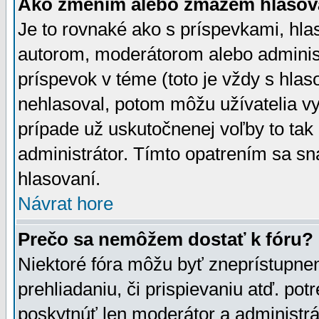
Ako zmením alebo zmažem hlasov
Je to rovnaké ako s príspevkami, h
autorom, moderátorom alebo administ
príspevok v téme (toto je vždy s hlas
nehlasoval, potom môžu užívatelia v
prípade už uskutočnenej voľby to tak
administrátor. Tímto opatrením sa sn
hlasovaní.
Návrat hore
Prečo sa nemôžem dostať k fóru?
Niektoré fóra môžu byť zneprístupnen
prehliadaniu, či prispievaniu atď. pot
poskytnúť len moderátor a administrát