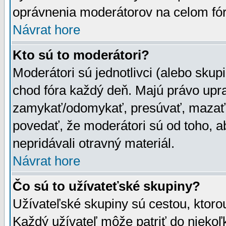
oprávnenia moderátorov na celom fór
Návrat hore
Kto sú to moderátori?
Moderátori sú jednotlivci (alebo skupi
chod fóra každý deň. Majú právo upr
zamykať/odomykať, presúvať, mazať a
povedať, že moderátori sú od toho, a
nepridávali otravný materiál.
Návrat hore
Čo sú to užívateťské skupiny?
Užívateľské skupiny sú cestou, ktoro
Každý užívateľ môže patriť do nieko