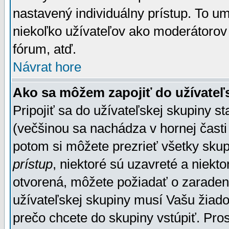
nastavený individuálny prístup. To u
niekoľko užívateľov ako moderátorov 
fórum, atď.
Návrat hore
Ako sa môžem zapojiť do užívateľ
Pripojiť sa do užívateľskej skupiny s
(večšinou sa nachádza v hornej časti 
potom si môžete prezrieť všetky sku
prístup
, niektoré sú uzavreté a niekt
otvorená, môžete požiadať o zaradeni
užívateľskej skupiny musí Vašu žiado
prečo chcete do skupiny vstúpiť. Pro