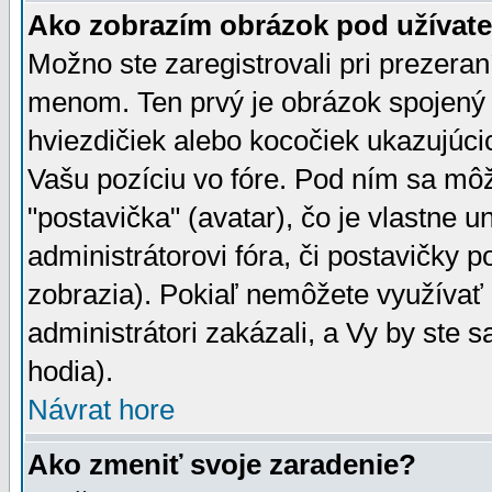
Ako zobrazím obrázok pod užíva
Možno ste zaregistrovali pri prezera
menom. Ten prvý je obrázok spojený 
hviezdičiek alebo kocočiek ukazujúcic
Vašu pozíciu vo fóre. Pod ním sa m
"postavička" (avatar), čo je vlastne 
administrátorovi fóra, či postavičky p
zobrazia). Pokiaľ nemôžete využívať 
administrátori zakázali, a Vy by ste 
hodia).
Návrat hore
Ako zmeniť svoje zaradenie?