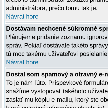
administrátora, prečo tomu tak je.
Návrat hore
Dostávam nechcené súkromné spr
Plánujeme pridanie zoznamu ignorov
správ. Pokiaľ dostávate takéto správy
tú moc takému užívateľovi posielanie
Návrat hore
Dostal som spamový a otravný e-ma
To je nám ľúto. Príspevkové formulá
snažíme vystopovať takéhoto užívateľ
zaslať mu kópiu e-mailu, ktorý ste obdr