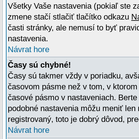
Všetky Vaše nastavenia (pokiaľ ste z
zmene stačí stlačiť tlačítko odkazu
N
časti stránky, ale nemusí to byť prav
nastavenia.
Návrat hore
Časy sú chybné!
Časy sú takmer vždy v poriadku, avša
časovom pásme než v tom, v ktorom s
časové pásmo v nastaveniach. Bert
podobné nastavenia môžu meniť len re
registrovaný, toto je dobrý dôvod, pre
Návrat hore