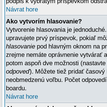
podpis k vybratým príspevkom odstrá
Návrat hore
Ako vytvorím hlasovanie?
Vytvorenie hlasovania je jednoduché.
upravujete prvý príspevok, pokiaľ môž
hlasovanie
pod hlavným oknom na prid
zrejme nemáte oprávnenie vytvárať an
potom aspoň dve možnosti (nastavte 
odpoveď
). Môžete tiež pridať časový
neobmedzenú voľbu. Počet odpovedí, 
boardu.
Návrat hore