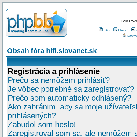
Bolo zaved
FAQ
Hľadať
Nastav
Obsah fóra hifi.slovanet.sk
Registrácia a prihlásenie
Prečo sa nemôžem prihlásiť?
Je vôbec potrebné sa zaregistrovať?
Prečo som automaticky odhlásený?
Ako zabránim, aby sa moje užívateľ
prihlásených?
Zabudol som heslo!
Zaregistroval som sa, ale nemôžem sa