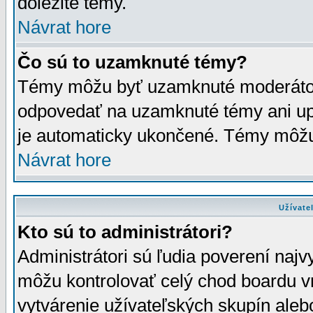
dôležité témy.
Návrat hore
Čo sú to uzamknuté témy?
Témy môžu byť uzamknuté moderáto
odpovedať na uzamknuté témy ani up
je automaticky ukončené. Témy môžu
Návrat hore
Užívate
Kto sú to administrátori?
Administrátori sú ľudia poverení najv
môžu kontrolovať celý chod boardu v
vytvárenie užívateľských skupín aleb