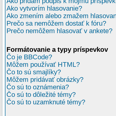
Ako pridám podpis k môjmu príspev
Ako vytvorím hlasovanie?
Ako zmením alebo zmažem hlasovan
Prečo sa nemôžem dostať k fóru?
Prečo nemôžem hlasovať v ankete?
Formátovanie a typy príspevkov
Čo je BBCode?
Môžem používať HTML?
Čo to sú smajlíky?
Môžem pridávať obrázky?
Čo sú to oznámenia?
Čo sú to dôležité témy?
Čo sú to uzamknuté témy?