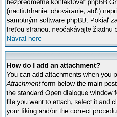
bezpredmetné kontaktovať phpBB Grou
(nactiutrhanie, ohováranie, atď.) ne
samotným software phpBB. Pokiaľ zaš
treťou stranou, neočakávajte žiadnu
Návrat hore
How do I add an attachment?
You can add attachments when you p
Attachment
form below the main post
the standard Open dialogue window fo
file you want to attach, select it and
your liking and/or the correct proced