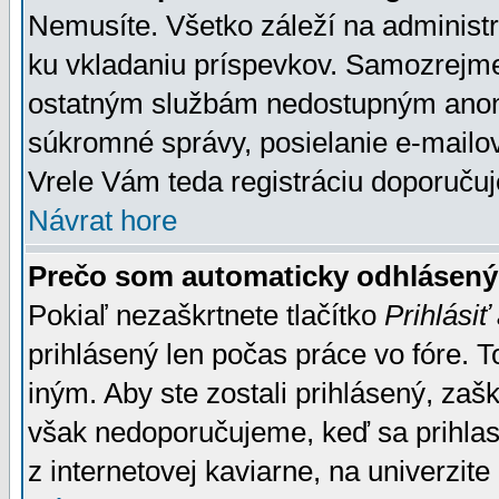
Nemusíte. Všetko záleží na administrá
ku vkladaniu príspevkov. Samozrejme
ostatným službám nedostupným anon
súkromné správy, posielanie e-mailov
Vrele Vám teda registráciu doporučuj
Návrat hore
Prečo som automaticky odhlásen
Pokiaľ nezaškrtnete tlačítko
Prihlásiť
prihlásený len počas práce vo fóre. 
iným. Aby ste zostali prihlásený, zaškr
však nedoporučujeme, keď sa prihlasuj
z internetovej kaviarne, na univerzite 