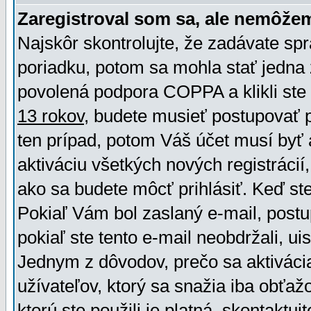
Zaregistroval som sa, ale nemôžem
Najskôr skontrolujte, že zadávate sp
poriadku, potom sa mohla stať jedna 
povolená podpora COPPA a klikli ste 
13 rokov
, budete musieť postupovať po
ten prípad, potom Váš účet musí byť 
aktiváciu všetkých nových registráci
ako sa budete môcť prihlásiť. Keď ste 
Pokiaľ Vám bol zaslaný e-mail, postu
pokiaľ ste tento e-mail neobdržali, ui
Jednym z dôvodov, prečo sa aktiváci
užívateľov, ktorý sa snažia iba obťažo
ktorú ste použili je platná, skontaktuj