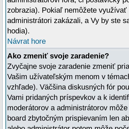
zobrazia). Pokiaľ nemôžete využívať 
administrátori zakázali, a Vy by ste 
hodia).
Návrat hore
Ako zmeniť svoje zaradenie?
Zvyčajne svoje zaradenie zmeniť pr
Vašim užívateľským menom v témach 
vzhľade). Väčšina diskusných fór pou
Vami pridaných príspevkov a k identif
moderátorov a administrátorov môže 
board zbytočným prispievaním len aby
alebo administrátor potom môže počet