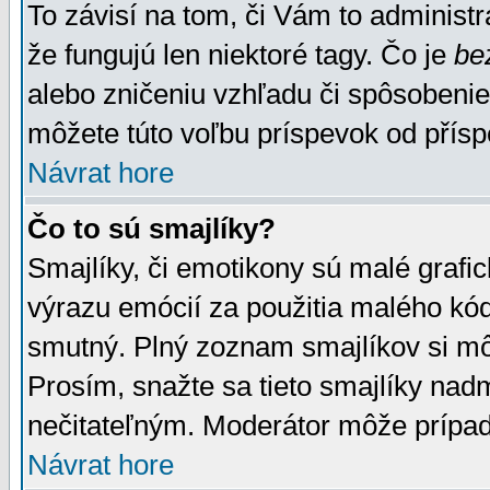
To závisí na tom, či Vám to administrá
že fungujú len niektoré tagy. Čo je
be
alebo zničeniu vzhľadu či spôsobeni
môžete túto voľbu príspevok od přís
Návrat hore
Čo to sú smajlíky?
Smajlíky, či emotikony sú malé grafic
výrazu emócií za použitia malého kód
smutný. Plný zoznam smajlíkov si mô
Prosím, snažte sa tieto smajlíky nad
nečitateľným. Moderátor môže prípa
Návrat hore