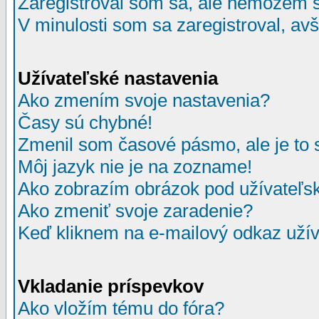
Zaregistroval som sa, ale nemôžem sa
V minulosti som sa zaregistroval, av
Užívateľské nastavenia
Ako zmením svoje nastavenia?
Časy sú chybné!
Zmenil som časové pásmo, ale je to 
Môj jazyk nie je na zozname!
Ako zobrazím obrázok pod užívate
Ako zmeniť svoje zaradenie?
Keď kliknem na e-mailový odkaz užív
Vkladanie príspevkov
Ako vložím tému do fóra?