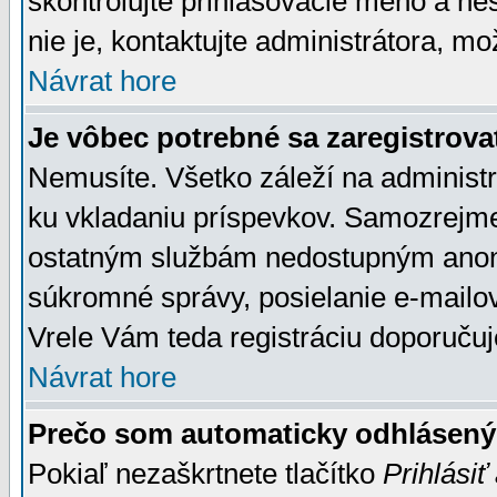
skontrolujte prihlasovacie meno a he
nie je, kontaktujte administrátora, 
Návrat hore
Je vôbec potrebné sa zaregistrova
Nemusíte. Všetko záleží na administrá
ku vkladaniu príspevkov. Samozrejme
ostatným službám nedostupným anon
súkromné správy, posielanie e-mailov
Vrele Vám teda registráciu doporučuj
Návrat hore
Prečo som automaticky odhlásen
Pokiaľ nezaškrtnete tlačítko
Prihlásiť