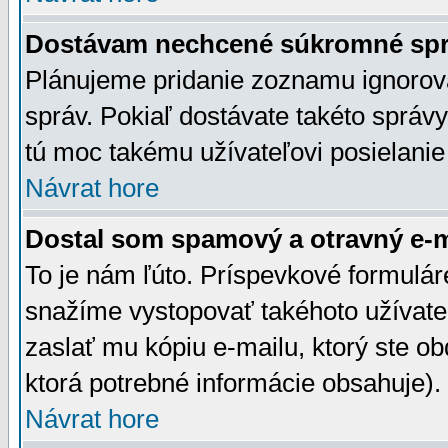
Dostávam nechcené súkromné spr
Plánujeme pridanie zoznamu ignorov
správ. Pokiaľ dostávate takéto správy
tú moc takému užívateľovi posielanie
Návrat hore
Dostal som spamový a otravný e-ma
To je nám ľúto. Príspevkové formulá
snažíme vystopovať takéhoto užívateľ
zaslať mu kópiu e-mailu, ktorý ste obdr
ktorá potrebné informácie obsahuje)
Návrat hore