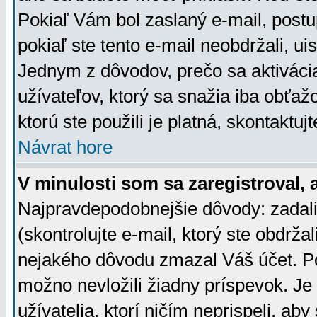
Pokiaľ Vám bol zaslaný e-mail, postu
pokiaľ ste tento e-mail neobdržali, ui
Jednym z dôvodov, prečo sa aktiváci
užívateľov, ktorý sa snažia iba obťažo
ktorú ste použili je platná, skontaktuj
Návrat hore
V minulosti som sa zaregistroval, 
Najpravdepodobnejšie dôvody: zadali
(skontrolujte e-mail, ktorý ste obdržali
nejakého dôvodu zmazal Váš účet. Pok
možno nevložili žiadny príspevok. Je 
užívatelia, ktorí ničím neprispeli, a