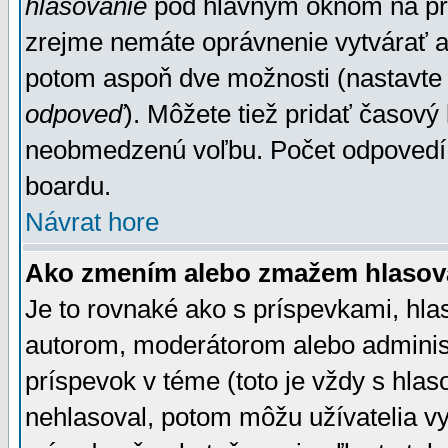
hlasovanie
pod hlavným oknom na prid
zrejme nemáte oprávnenie vytvárať an
potom aspoň dve možnosti (nastavte 
odpoveď
). Môžete tiež pridať časový
neobmedzenú voľbu. Počet odpovedí, 
boardu.
Návrat hore
Ako zmením alebo zmažem hlasov
Je to rovnaké ako s príspevkami, h
autorom, moderátorom alebo administ
príspevok v téme (toto je vždy s hlas
nehlasoval, potom môžu užívatelia v