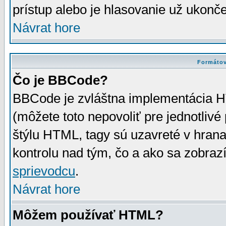
prístup alebo je hlasovanie už ukonč
Návrat hore
Formátov
Čo je BBCode?
BBCode je zvláštna implementácia HT
(môžete toto nepovoliť pre jednotli
štýlu HTML, tagy sú uzavreté v hrana
kontrolu nad tým, čo a ako sa zobrazí
sprievodcu
.
Návrat hore
Môžem používať HTML?