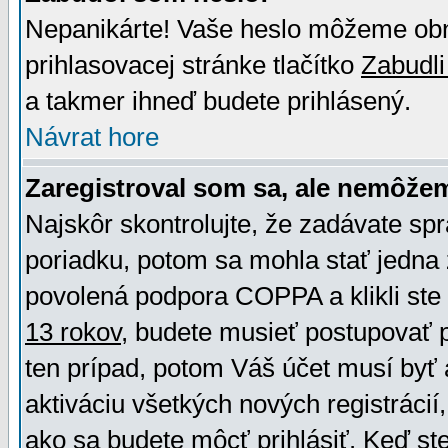
Nepanikárte! Vaše heslo môžeme obno
prihlasovacej stránke tlačítko
Zabudli
a takmer ihneď budete prihlásený.
Návrat hore
Zaregistroval som sa, ale nemôžem
Najskôr skontrolujte, že zadávate sp
poriadku, potom sa mohla stať jedna 
povolená podpora COPPA a klikli ste 
13 rokov
, budete musieť postupovať po
ten prípad, potom Váš účet musí byť 
aktiváciu všetkých nových registráci
ako sa budete môcť prihlásiť. Keď ste 