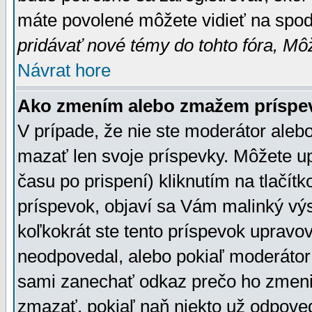
máte povolené môžete vidieť na spodn
pridávať nové témy do tohto fóra, Môž
Návrat hore
Ako zmením alebo zmažem príspe
V prípade, že nie ste moderátor aleb
mazať len svoje príspevky. Môžete u
času po prispení) kliknutím na tlačít
príspevok, objaví sa Vám malinký výs
koľkokrát ste tento príspevok upravova
neodpovedal, alebo pokiaľ moderátor č
sami zanechať odkaz prečo ho zmenil
zmazať, pokiaľ naň niekto už odpoved