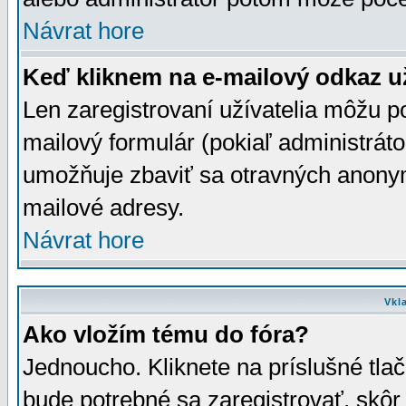
Návrat hore
Keď kliknem na e-mailový odkaz už
Len zaregistrovaní užívatelia môžu p
mailový formulár (pokiaľ administráto
umožňuje zbaviť sa otravných anonym
mailové adresy.
Návrat hore
Vkl
Ako vložím tému do fóra?
Jednoucho. Kliknete na príslušné tla
bude potrebné sa zaregistrovať, skôr 