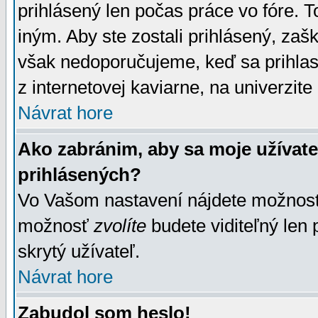
prihlásený len počas práce vo fóre. 
iným. Aby ste zostali prihlásený, zaškr
však nedoporučujeme, keď sa prihlasuj
z internetovej kaviarne, na univerzite 
Návrat hore
Ako zabránim, aby sa moje užívat
prihlásených?
Vo Vašom nastavení nájdete možno
možnosť
zvolíte
budete viditeľný len 
skrytý užívateľ.
Návrat hore
Zabudol som heslo!