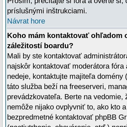
Prosím, prečítajte si fóra a overte si,
príslušnými inštrukciami.
Návrat hore
Koho mám kontaktovať ohľadom ot
záležitostí boardu?
Mali by ste kontaktovať administrátor
najskôr kontaktovať moderátora fóra a
nedeje, kontaktujte majiteľa domény 
táto služba beží na freeserveri, man
prevádzkovateľa. Berte na vedomie
nemôže nijako ovplyvniť to, ako kto 
bezpredmetné kontaktovať phpBB Grou