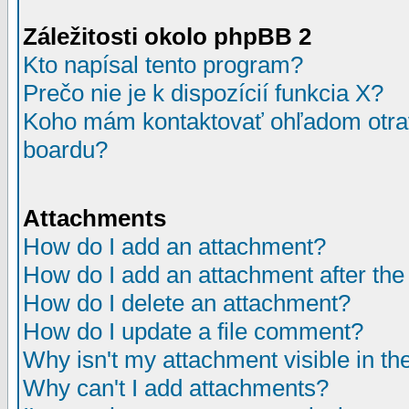
Záležitosti okolo phpBB 2
Kto napísal tento program?
Prečo nie je k dispozícií funkcia X?
Koho mám kontaktovať ohľadom otrav
boardu?
Attachments
How do I add an attachment?
How do I add an attachment after the i
How do I delete an attachment?
How do I update a file comment?
Why isn't my attachment visible in th
Why can't I add attachments?