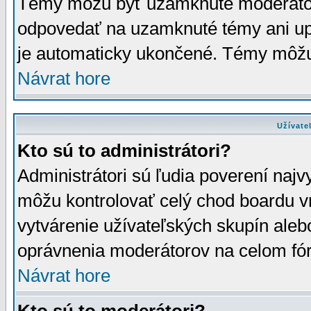
Témy môžu byť uzamknuté moderáto
odpovedať na uzamknuté témy ani up
je automaticky ukončené. Témy môžu
Návrat hore
Užívate
Kto sú to administrátori?
Administrátori sú ľudia poverení najv
môžu kontrolovať celý chod boardu v
vytvárenie užívateľských skupín aleb
oprávnenia moderátorov na celom fór
Návrat hore