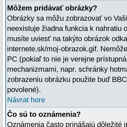
Môžem pridávať obrázky?
Obrázky sa môžu zobrazovať vo Vaši
neexistuje žiadna funkcia k nahratiu
musíte uviesť na takýto obrázok odka
internete.sk/moj-obrazok.gif. Nemôž
PC (pokiaľ to nie je verejne prístupn
mechanizmami, napr. schránky hotmai
zobrazeniu obrázku použite buď BBCo
povolené).
Návrat hore
Čo sú to oznámenia?
Oznámenia často prinášajú dôležité in