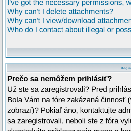
I've got the necessary permissions, 
Why can't I delete attachments?
Why can't I view/download attachme
Who do I contact about illegal or poss
Regis
Prečo sa nemôžem prihlásiť?
Už ste sa zaregistrovali? Pred prihlá
Bola Vám na fóre zakázaná činnosť (
zobrazí)? Pokiaľ áno, kontaktujte adm
sa zaregistrovali, neboli ste z fóra v