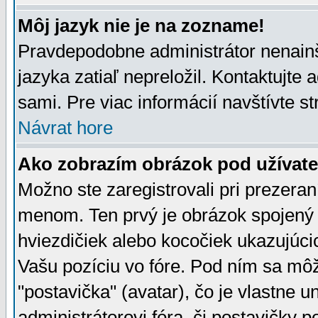
Môj jazyk nie je na zozname!
Pravdepodobne administrátor nenainšt
jazyka zatiaľ nepreložil. Kontaktujte 
sami. Pre viac informácií navštívte s
Návrat hore
Ako zobrazím obrázok pod užíva
Možno ste zaregistrovali pri prezera
menom. Ten prvý je obrázok spojený 
hviezdičiek alebo kocočiek ukazujúcic
Vašu pozíciu vo fóre. Pod ním sa m
"postavička" (avatar), čo je vlastne 
administrátorovi fóra, či postavičky p