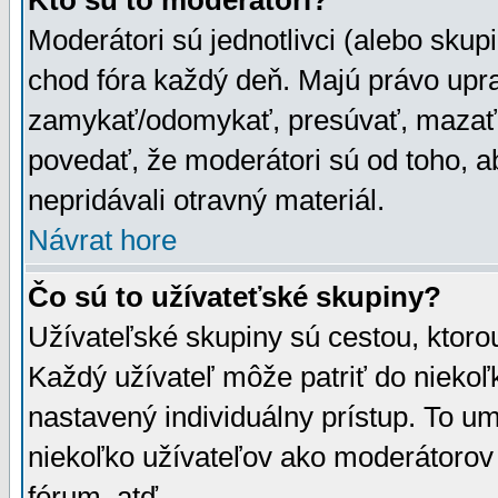
Kto sú to moderátori?
Moderátori sú jednotlivci (alebo skupi
chod fóra každý deň. Majú právo upr
zamykať/odomykať, presúvať, mazať a
povedať, že moderátori sú od toho, a
nepridávali otravný materiál.
Návrat hore
Čo sú to užívateťské skupiny?
Užívateľské skupiny sú cestou, ktoro
Každý užívateľ môže patriť do nieko
nastavený individuálny prístup. To u
niekoľko užívateľov ako moderátorov 
fórum, atď.