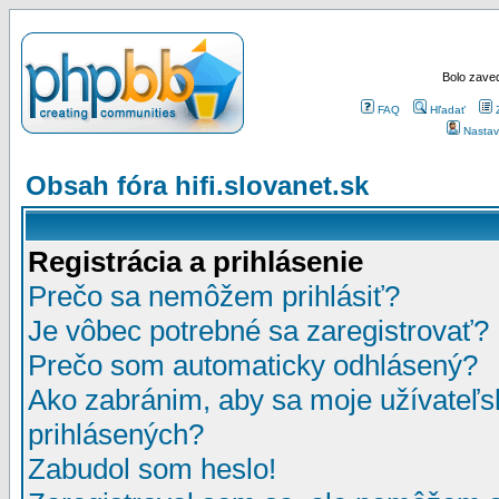
Bolo zaved
FAQ
Hľadať
Nastav
Obsah fóra hifi.slovanet.sk
Registrácia a prihlásenie
Prečo sa nemôžem prihlásiť?
Je vôbec potrebné sa zaregistrovať?
Prečo som automaticky odhlásený?
Ako zabránim, aby sa moje užívateľ
prihlásených?
Zabudol som heslo!