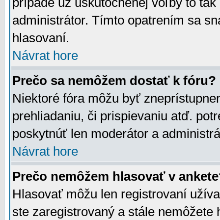
prípade už uskutočnenej voľby to tak
administrátor. Tímto opatrením sa sn
hlasovaní.
Návrat hore
Prečo sa nemôžem dostať k fóru?
Niektoré fóra môžu byť zneprístupnen
prehliadaniu, či prispievaniu atď. pot
poskytnúť len moderátor a administrát
Návrat hore
Prečo nemôžem hlasovať v ankete
Hlasovať môžu len registrovaní užívat
ste zaregistrovaný a stále nemôžet