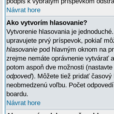
podpis k vybratým príspevkom odstrá
Návrat hore
Ako vytvorím hlasovanie?
Vytvorenie hlasovania je jednoduché.
upravujete prvý príspevok, pokiaľ môž
hlasovanie
pod hlavným oknom na prid
zrejme nemáte oprávnenie vytvárať an
potom aspoň dve možnosti (nastavte 
odpoveď
). Môžete tiež pridať časový
neobmedzenú voľbu. Počet odpovedí, 
boardu.
Návrat hore