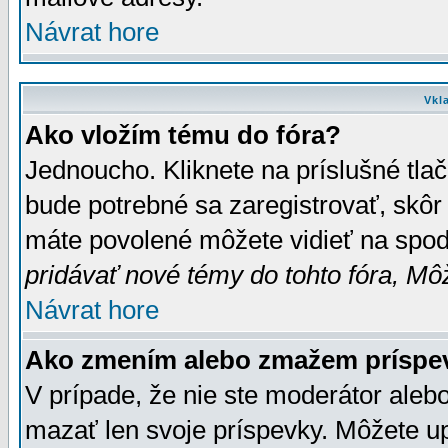
Návrat hore
Vkl
Ako vložím tému do fóra?
Jednoucho. Kliknete na príslušné tla
bude potrebné sa zaregistrovať, skôr 
máte povolené môžete vidieť na spodn
pridávať nové témy do tohto fóra, Môž
Návrat hore
Ako zmením alebo zmažem príspe
V prípade, že nie ste moderátor aleb
mazať len svoje príspevky. Môžete u