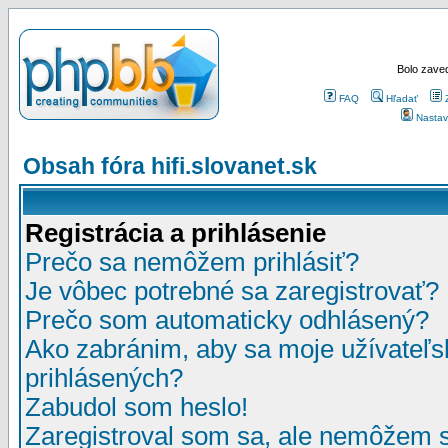
Bolo zaved
FAQ
Hľadať
Nastav
Obsah fóra hifi.slovanet.sk
Registrácia a prihlásenie
Prečo sa nemôžem prihlásiť?
Je vôbec potrebné sa zaregistrovať?
Prečo som automaticky odhlásený?
Ako zabránim, aby sa moje užívateľ
prihlásených?
Zabudol som heslo!
Zaregistroval som sa, ale nemôžem sa