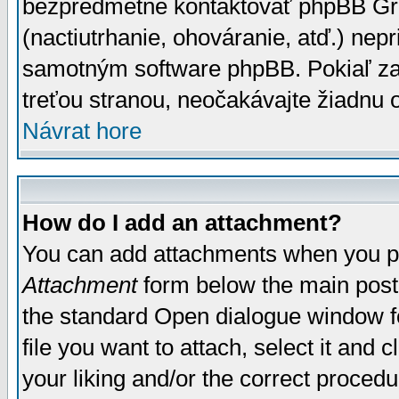
bezpredmetné kontaktovať phpBB Grou
(nactiutrhanie, ohováranie, atď.) ne
samotným software phpBB. Pokiaľ zaš
treťou stranou, neočakávajte žiadnu
Návrat hore
How do I add an attachment?
You can add attachments when you p
Attachment
form below the main post
the standard Open dialogue window fo
file you want to attach, select it and
your liking and/or the correct proced