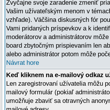
Zvyčajne svoje zaradenie zmeniť pr
Vašim užívateľským menom v témach 
vzhľade). Väčšina diskusných fór pou
Vami pridaných príspevkov a k identif
moderátorov a administrátorov môže 
board zbytočným prispievaním len aby
alebo administrátor potom môže počet
Návrat hore
Keď kliknem na e-mailový odkaz už
Len zaregistrovaní užívatelia môžu p
mailový formulár (pokiaľ administráto
umožňuje zbaviť sa otravných anonym
mailové adresy.