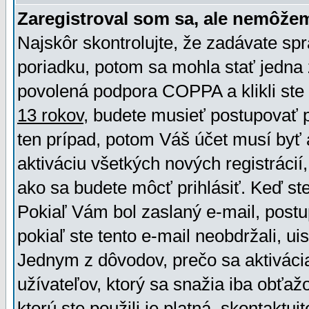
Zaregistroval som sa, ale nemôžem
Najskôr skontrolujte, že zadávate sp
poriadku, potom sa mohla stať jedna 
povolená podpora COPPA a klikli ste 
13 rokov
, budete musieť postupovať po
ten prípad, potom Váš účet musí byť 
aktiváciu všetkých nových registráci
ako sa budete môcť prihlásiť. Keď ste 
Pokiaľ Vám bol zaslaný e-mail, postu
pokiaľ ste tento e-mail neobdržali, ui
Jednym z dôvodov, prečo sa aktiváci
užívateľov, ktorý sa snažia iba obťažo
ktorú ste použili je platná, skontaktuj