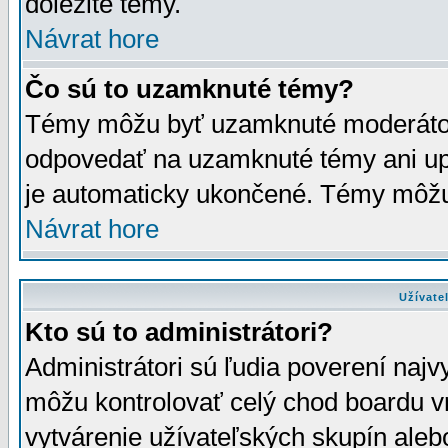
dôležité témy.
Návrat hore
Čo sú to uzamknuté témy?
Témy môžu byť uzamknuté moderáto
odpovedať na uzamknuté témy ani up
je automaticky ukončené. Témy môžu
Návrat hore
Užívate
Kto sú to administrátori?
Administrátori sú ľudia poverení najv
môžu kontrolovať celý chod boardu v
vytvárenie užívateľských skupín aleb