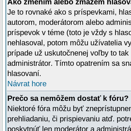
Ako zmením alebo zmažem hlasov
Je to rovnaké ako s príspevkami, h
autorom, moderátorom alebo administ
príspevok v téme (toto je vždy s hlas
nehlasoval, potom môžu užívatelia v
prípade už uskutočnenej voľby to tak
administrátor. Tímto opatrením sa sn
hlasovaní.
Návrat hore
Prečo sa nemôžem dostať k fóru?
Niektoré fóra môžu byť zneprístupnen
prehliadaniu, či prispievaniu atď. pot
poskytnúť len moderátor a administrát