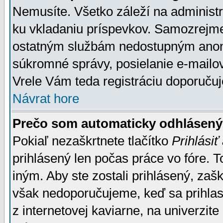
Nemusíte. Všetko záleží na administrá
ku vkladaniu príspevkov. Samozrejme
ostatným službám nedostupným anon
súkromné správy, posielanie e-mailov
Vrele Vám teda registráciu doporučuj
Návrat hore
Prečo som automaticky odhlásen
Pokiaľ nezaškrtnete tlačítko
Prihlásiť
prihlásený len počas práce vo fóre. 
iným. Aby ste zostali prihlásený, zaškr
však nedoporučujeme, keď sa prihlasuj
z internetovej kaviarne, na univerzite 