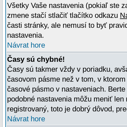
Všetky Vaše nastavenia (pokiaľ ste z
zmene stačí stlačiť tlačítko odkazu
N
časti stránky, ale nemusí to byť prav
nastavenia.
Návrat hore
Časy sú chybné!
Časy sú takmer vždy v poriadku, avša
časovom pásme než v tom, v ktorom s
časové pásmo v nastaveniach. Bert
podobné nastavenia môžu meniť len re
registrovaný, toto je dobrý dôvod, pre
Návrat hore