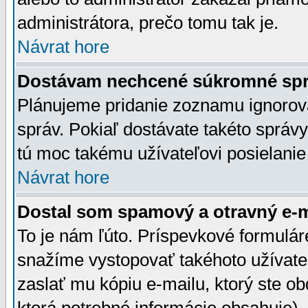
administrátora, prečo tomu tak je.
Návrat hore
Dostávam nechcené súkromné spr
Plánujeme pridanie zoznamu ignorov
správ. Pokiaľ dostávate takéto správy
tú moc takému užívateľovi posielanie
Návrat hore
Dostal som spamový a otravný e-ma
To je nám ľúto. Príspevkové formulá
snažíme vystopovať takéhoto užívateľ
zaslať mu kópiu e-mailu, ktorý ste obdr