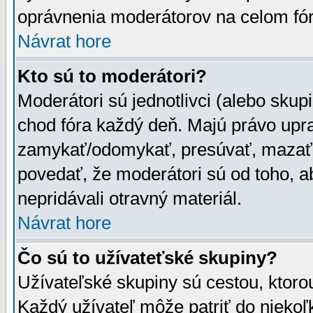
oprávnenia moderátorov na celom fór
Návrat hore
Kto sú to moderátori?
Moderátori sú jednotlivci (alebo skupi
chod fóra každý deň. Majú právo upr
zamykať/odomykať, presúvať, mazať a
povedať, že moderátori sú od toho, a
nepridávali otravný materiál.
Návrat hore
Čo sú to užívateťské skupiny?
Užívateľské skupiny sú cestou, ktoro
Každý užívateľ môže patriť do nieko