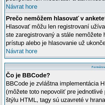
Návrat hore
Prečo nemôžem hlasovať v ankete
Hlasovať môžu len registrovaní užívat
ste zaregistrovaný a stále nemôžet
prístup alebo je hlasovanie už ukonč
Návrat hore
Formátov
Čo je BBCode?
BBCode je zvláštna implementácia HT
(môžete toto nepovoliť pre jednotli
štýlu HTML, tagy sú uzavreté v hrana