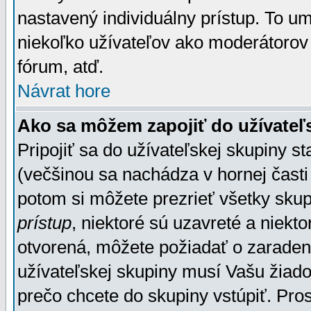
nastavený individuálny prístup. To u
niekoľko užívateľov ako moderátorov 
fórum, atď.
Návrat hore
Ako sa môžem zapojiť do užívateľ
Pripojiť sa do užívateľskej skupiny s
(večšinou sa nachádza v hornej časti 
potom si môžete prezrieť všetky sku
prístup
, niektoré sú uzavreté a niekt
otvorená, môžete požiadať o zaradeni
užívateľskej skupiny musí Vašu žiado
prečo chcete do skupiny vstúpiť. Pro