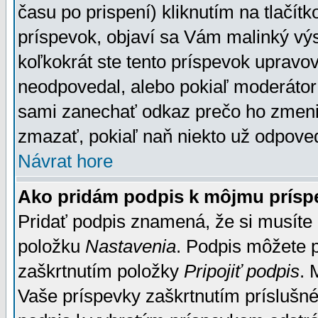
času po prispení) kliknutím na tlačít
príspevok, objaví sa Vám malinký výs
koľkokrát ste tento príspevok upravova
neodpovedal, alebo pokiaľ moderátor č
sami zanechať odkaz prečo ho zmenil
zmazať, pokiaľ naň niekto už odpoved
Návrat hore
Ako pridám podpis k môjmu prísp
Pridať podpis znamená, že si musíte n
položku
Nastavenia
. Podpis môžete 
zaškrtnutím položky
Pripojiť podpis
. 
Vaše príspevky zaškrtnutím príslušné