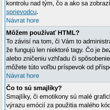
kontrolu nad tým, čo a ako sa zobrazí
sprievodcu
.
Návrat hore
Môžem používať HTML?
To závisí na tom, či Vám to administrá
že fungujú len niektoré tagy. Čo je
be
alebo zničeniu vzhľadu či spôsobeni
môžete túto voľbu príspevok od přís
Návrat hore
Čo to sú smajlíky?
Smajlíky, či emotikony sú malé grafic
výrazu emócií za použitia malého kód