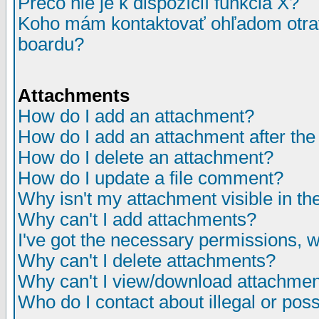
Prečo nie je k dispozícií funkcia X?
Koho mám kontaktovať ohľadom otrav
boardu?
Attachments
How do I add an attachment?
How do I add an attachment after the i
How do I delete an attachment?
How do I update a file comment?
Why isn't my attachment visible in th
Why can't I add attachments?
I've got the necessary permissions, 
Why can't I delete attachments?
Why can't I view/download attachme
Who do I contact about illegal or poss