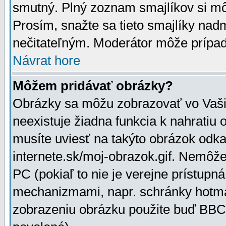
smutný. Plný zoznam smajlíkov si mô
Prosím, snažte sa tieto smajlíky nad
nečitateľným. Moderátor môže prípa
Návrat hore
Môžem pridávať obrázky?
Obrázky sa môžu zobrazovať vo Vaši
neexistuje žiadna funkcia k nahratiu
musíte uviesť na takýto obrázok odka
internete.sk/moj-obrazok.gif. Nemôž
PC (pokiaľ to nie je verejne prístupn
mechanizmami, napr. schránky hotmai
zobrazeniu obrázku použite buď BBCo