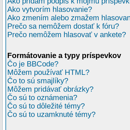
Ako pridám podpis k môjmu príspev
Ako vytvorím hlasovanie?
Ako zmením alebo zmažem hlasovan
Prečo sa nemôžem dostať k fóru?
Prečo nemôžem hlasovať v ankete?
Formátovanie a typy príspevkov
Čo je BBCode?
Môžem používať HTML?
Čo to sú smajlíky?
Môžem pridávať obrázky?
Čo sú to oznámenia?
Čo sú to dôležité témy?
Čo sú to uzamknuté témy?