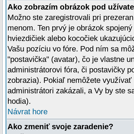
Ako zobrazím obrázok pod užíva
Možno ste zaregistrovali pri prezera
menom. Ten prvý je obrázok spojený 
hviezdičiek alebo kocočiek ukazujúcic
Vašu pozíciu vo fóre. Pod ním sa m
"postavička" (avatar), čo je vlastne 
administrátorovi fóra, či postavičky p
zobrazia). Pokiaľ nemôžete využívať 
administrátori zakázali, a Vy by ste 
hodia).
Návrat hore
Ako zmeniť svoje zaradenie?