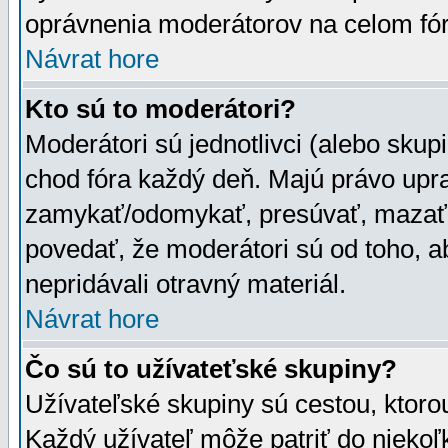
oprávnenia moderátorov na celom fór
Návrat hore
Kto sú to moderátori?
Moderátori sú jednotlivci (alebo skupi
chod fóra každý deň. Majú právo upr
zamykať/odomykať, presúvať, mazať a
povedať, že moderátori sú od toho, a
nepridávali otravný materiál.
Návrat hore
Čo sú to užívateťské skupiny?
Užívateľské skupiny sú cestou, ktoro
Každý užívateľ môže patriť do nieko