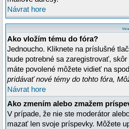
Návrat hore
Vkl
Ako vložím tému do fóra?
Jednoucho. Kliknete na príslušné tla
bude potrebné sa zaregistrovať, skôr 
máte povolené môžete vidieť na spodn
pridávať nové témy do tohto fóra, Môž
Návrat hore
Ako zmením alebo zmažem príspe
V prípade, že nie ste moderátor aleb
mazať len svoje príspevky. Môžete u