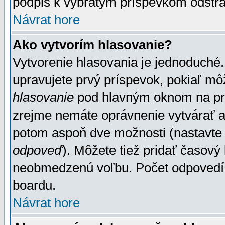
podpis k vybratým príspevkom odstrá
Návrat hore
Ako vytvorím hlasovanie?
Vytvorenie hlasovania je jednoduché.
upravujete prvý príspevok, pokiaľ môž
hlasovanie
pod hlavným oknom na prid
zrejme nemáte oprávnenie vytvárať an
potom aspoň dve možnosti (nastavte 
odpoveď
). Môžete tiež pridať časový
neobmedzenú voľbu. Počet odpovedí, 
boardu.
Návrat hore