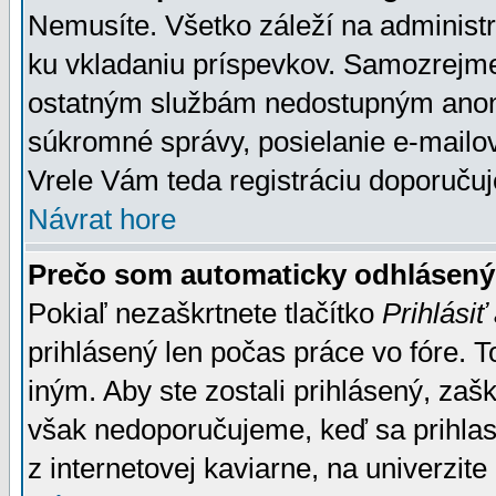
Nemusíte. Všetko záleží na administrá
ku vkladaniu príspevkov. Samozrejme
ostatným službám nedostupným anon
súkromné správy, posielanie e-mailov
Vrele Vám teda registráciu doporučuj
Návrat hore
Prečo som automaticky odhlásen
Pokiaľ nezaškrtnete tlačítko
Prihlásiť
prihlásený len počas práce vo fóre. 
iným. Aby ste zostali prihlásený, zaškr
však nedoporučujeme, keď sa prihlasuj
z internetovej kaviarne, na univerzite 