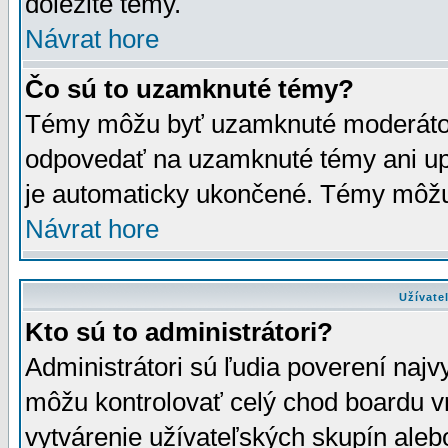
dôležité témy.
Návrat hore
Čo sú to uzamknuté témy?
Témy môžu byť uzamknuté moderáto
odpovedať na uzamknuté témy ani up
je automaticky ukončené. Témy môžu
Návrat hore
Užívate
Kto sú to administrátori?
Administrátori sú ľudia poverení najv
môžu kontrolovať celý chod boardu v
vytvárenie užívateľských skupín aleb