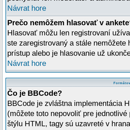
Návrat hore
Prečo nemôžem hlasovať v ankete
Hlasovať môžu len registrovaní užívat
ste zaregistrovaný a stále nemôžet
prístup alebo je hlasovanie už ukonč
Návrat hore
Formátov
Čo je BBCode?
BBCode je zvláštna implementácia HT
(môžete toto nepovoliť pre jednotli
štýlu HTML, tagy sú uzavreté v hrana