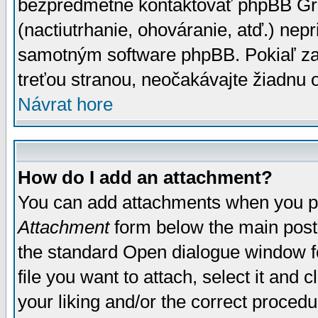
bezpredmetné kontaktovať phpBB Grou
(nactiutrhanie, ohováranie, atď.) ne
samotným software phpBB. Pokiaľ zaš
treťou stranou, neočakávajte žiadnu
Návrat hore
How do I add an attachment?
You can add attachments when you p
Attachment
form below the main post
the standard Open dialogue window fo
file you want to attach, select it and
your liking and/or the correct proced