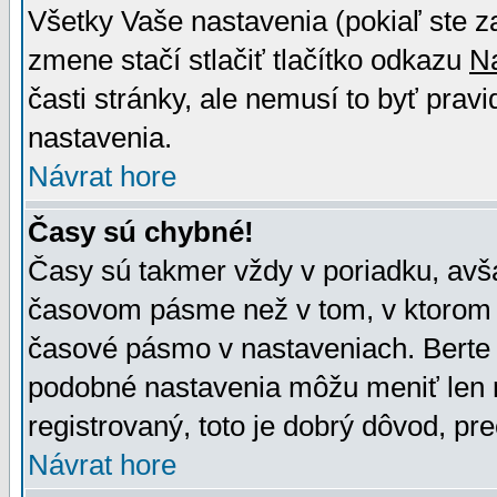
Všetky Vaše nastavenia (pokiaľ ste z
zmene stačí stlačiť tlačítko odkazu
N
časti stránky, ale nemusí to byť prav
nastavenia.
Návrat hore
Časy sú chybné!
Časy sú takmer vždy v poriadku, avša
časovom pásme než v tom, v ktorom s
časové pásmo v nastaveniach. Bert
podobné nastavenia môžu meniť len re
registrovaný, toto je dobrý dôvod, pre
Návrat hore