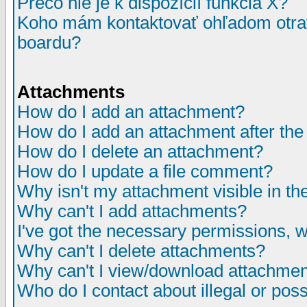
Prečo nie je k dispozícií funkcia X?
Koho mám kontaktovať ohľadom otrav
boardu?
Attachments
How do I add an attachment?
How do I add an attachment after the i
How do I delete an attachment?
How do I update a file comment?
Why isn't my attachment visible in th
Why can't I add attachments?
I've got the necessary permissions, 
Why can't I delete attachments?
Why can't I view/download attachme
Who do I contact about illegal or poss