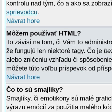
kontrolu nad tým, čo a ako sa zobrazí
sprievodcu
.
Návrat hore
Môžem používať HTML?
To závisí na tom, či Vám to administrá
že fungujú len niektoré tagy. Čo je
be
alebo zničeniu vzhľadu či spôsobeni
môžete túto voľbu príspevok od přís
Návrat hore
Čo to sú smajlíky?
Smajlíky, či emotikony sú malé grafic
výrazu emócií za použitia malého kód