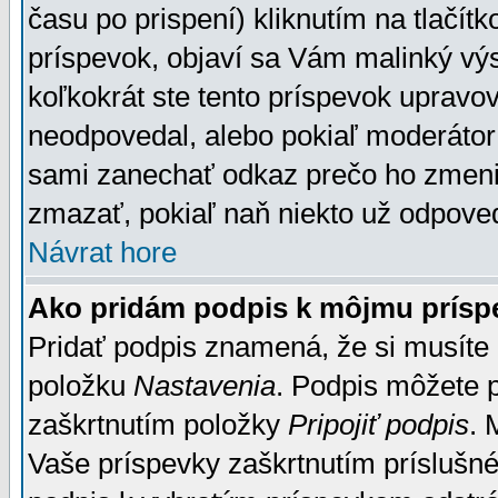
času po prispení) kliknutím na tlačít
príspevok, objaví sa Vám malinký výs
koľkokrát ste tento príspevok upravova
neodpovedal, alebo pokiaľ moderátor č
sami zanechať odkaz prečo ho zmenil
zmazať, pokiaľ naň niekto už odpoved
Návrat hore
Ako pridám podpis k môjmu prísp
Pridať podpis znamená, že si musíte n
položku
Nastavenia
. Podpis môžete 
zaškrtnutím položky
Pripojiť podpis
. 
Vaše príspevky zaškrtnutím príslušné