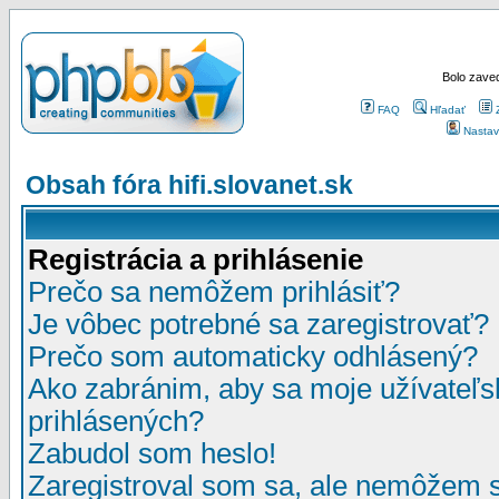
Bolo zaved
FAQ
Hľadať
Nastav
Obsah fóra hifi.slovanet.sk
Registrácia a prihlásenie
Prečo sa nemôžem prihlásiť?
Je vôbec potrebné sa zaregistrovať?
Prečo som automaticky odhlásený?
Ako zabránim, aby sa moje užívateľ
prihlásených?
Zabudol som heslo!
Zaregistroval som sa, ale nemôžem sa