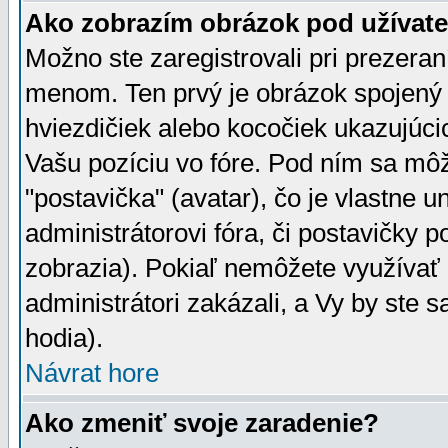
Ako zobrazím obrázok pod užíva
Možno ste zaregistrovali pri prezera
menom. Ten prvý je obrázok spojený 
hviezdičiek alebo kocočiek ukazujúcic
Vašu pozíciu vo fóre. Pod ním sa m
"postavička" (avatar), čo je vlastne 
administrátorovi fóra, či postavičky p
zobrazia). Pokiaľ nemôžete využívať 
administrátori zakázali, a Vy by ste 
hodia).
Návrat hore
Ako zmeniť svoje zaradenie?