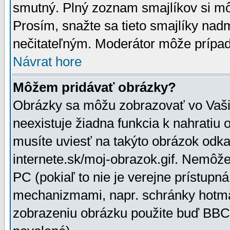
smutný. Plný zoznam smajlíkov si mô
Prosím, snažte sa tieto smajlíky nad
nečitateľným. Moderátor môže prípa
Návrat hore
Môžem pridávať obrázky?
Obrázky sa môžu zobrazovať vo Vaši
neexistuje žiadna funkcia k nahratiu
musíte uviesť na takýto obrázok odka
internete.sk/moj-obrazok.gif. Nemôž
PC (pokiaľ to nie je verejne prístupn
mechanizmami, napr. schránky hotmai
zobrazeniu obrázku použite buď BBCo