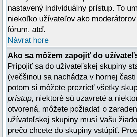
nastavený individuálny prístup. To u
niekoľko užívateľov ako moderátorov 
fórum, atď.
Návrat hore
Ako sa môžem zapojiť do užívateľ
Pripojiť sa do užívateľskej skupiny s
(večšinou sa nachádza v hornej časti 
potom si môžete prezrieť všetky sku
prístup
, niektoré sú uzavreté a niekt
otvorená, môžete požiadať o zaradeni
užívateľskej skupiny musí Vašu žiado
prečo chcete do skupiny vstúpiť. Pro