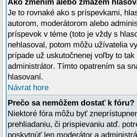
Ako zmením alebo zmažem hlasov
Je to rovnaké ako s príspevkami, h
autorom, moderátorom alebo administ
príspevok v téme (toto je vždy s hlas
nehlasoval, potom môžu užívatelia v
prípade už uskutočnenej voľby to tak
administrátor. Tímto opatrením sa sn
hlasovaní.
Návrat hore
Prečo sa nemôžem dostať k fóru?
Niektoré fóra môžu byť zneprístupnen
prehliadaniu, či prispievaniu atď. pot
poskytnúť len moderátor a administrát