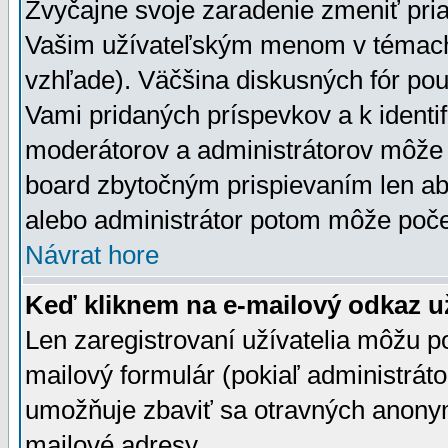
Zvyčajne svoje zaradenie zmeniť pr
Vašim užívateľským menom v témach 
vzhľade). Väčšina diskusných fór pou
Vami pridaných príspevkov a k identif
moderátorov a administrátorov môže 
board zbytočným prispievaním len aby
alebo administrátor potom môže počet
Návrat hore
Keď kliknem na e-mailový odkaz už
Len zaregistrovaní užívatelia môžu p
mailový formulár (pokiaľ administráto
umožňuje zbaviť sa otravných anonym
mailové adresy.