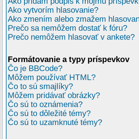
Ako pridám podpis k môjmu príspev
Ako vytvorím hlasovanie?
Ako zmením alebo zmažem hlasovan
Prečo sa nemôžem dostať k fóru?
Prečo nemôžem hlasovať v ankete?
Formátovanie a typy príspevkov
Čo je BBCode?
Môžem používať HTML?
Čo to sú smajlíky?
Môžem pridávať obrázky?
Čo sú to oznámenia?
Čo sú to dôležité témy?
Čo sú to uzamknuté témy?