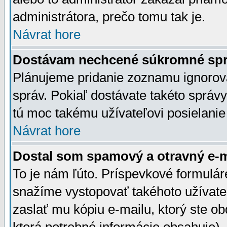
administrátora, prečo tomu tak je.
Návrat hore
Dostávam nechcené súkromné spr
Plánujeme pridanie zoznamu ignorov
správ. Pokiaľ dostávate takéto správy
tú moc takému užívateľovi posielanie
Návrat hore
Dostal som spamový a otravný e-ma
To je nám ľúto. Príspevkové formulá
snažíme vystopovať takéhoto užívateľ
zaslať mu kópiu e-mailu, ktorý ste obdr