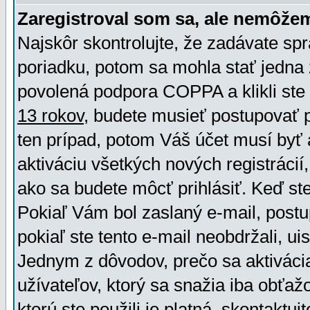
Zaregistroval som sa, ale nemôžem
Najskôr skontrolujte, že zadávate sp
poriadku, potom sa mohla stať jedna 
povolená podpora COPPA a klikli ste 
13 rokov
, budete musieť postupovať po
ten prípad, potom Váš účet musí byť 
aktiváciu všetkých nových registráci
ako sa budete môcť prihlásiť. Keď ste 
Pokiaľ Vám bol zaslaný e-mail, postu
pokiaľ ste tento e-mail neobdržali, ui
Jednym z dôvodov, prečo sa aktiváci
užívateľov, ktorý sa snažia iba obťažo
ktorú ste použili je platná, skontaktuj