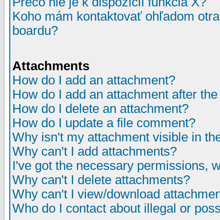
Prečo nie je k dispozícií funkcia X?
Koho mám kontaktovať ohľadom otrav
boardu?
Attachments
How do I add an attachment?
How do I add an attachment after the i
How do I delete an attachment?
How do I update a file comment?
Why isn't my attachment visible in th
Why can't I add attachments?
I've got the necessary permissions, 
Why can't I delete attachments?
Why can't I view/download attachme
Who do I contact about illegal or poss