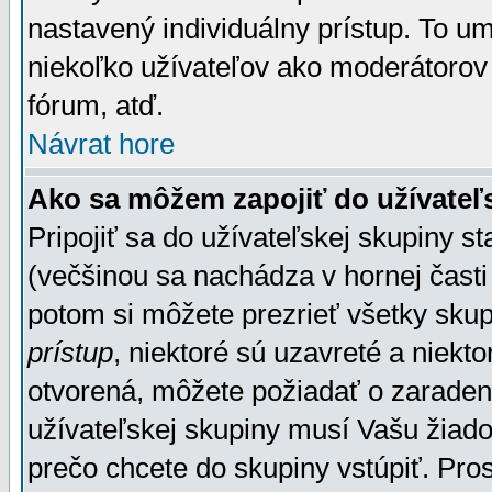
nastavený individuálny prístup. To u
niekoľko užívateľov ako moderátorov 
fórum, atď.
Návrat hore
Ako sa môžem zapojiť do užívateľ
Pripojiť sa do užívateľskej skupiny s
(večšinou sa nachádza v hornej časti 
potom si môžete prezrieť všetky sku
prístup
, niektoré sú uzavreté a niekt
otvorená, môžete požiadať o zaradeni
užívateľskej skupiny musí Vašu žiado
prečo chcete do skupiny vstúpiť. Pro