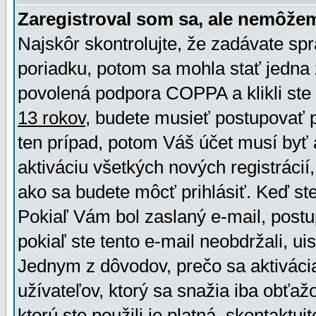
Zaregistroval som sa, ale nemôžem
Najskôr skontrolujte, že zadávate sp
poriadku, potom sa mohla stať jedna 
povolená podpora COPPA a klikli ste 
13 rokov
, budete musieť postupovať po
ten prípad, potom Váš účet musí byť 
aktiváciu všetkých nových registráci
ako sa budete môcť prihlásiť. Keď ste 
Pokiaľ Vám bol zaslaný e-mail, postu
pokiaľ ste tento e-mail neobdržali, ui
Jednym z dôvodov, prečo sa aktiváci
užívateľov, ktorý sa snažia iba obťažo
ktorú ste použili je platná, skontaktuj