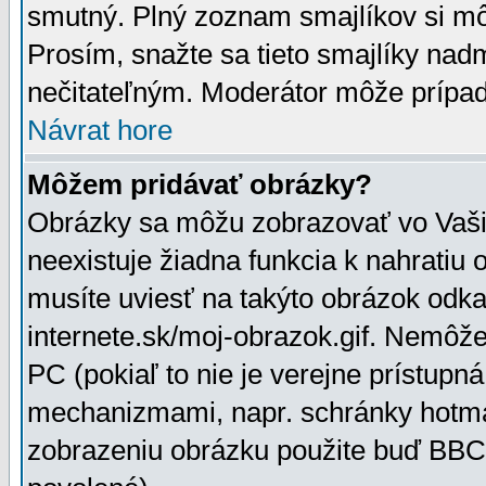
smutný. Plný zoznam smajlíkov si mô
Prosím, snažte sa tieto smajlíky nad
nečitateľným. Moderátor môže prípa
Návrat hore
Môžem pridávať obrázky?
Obrázky sa môžu zobrazovať vo Vaši
neexistuje žiadna funkcia k nahratiu
musíte uviesť na takýto obrázok odka
internete.sk/moj-obrazok.gif. Nemôž
PC (pokiaľ to nie je verejne prístupn
mechanizmami, napr. schránky hotmai
zobrazeniu obrázku použite buď BBCo