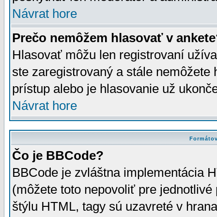
Návrat hore
Prečo nemôžem hlasovať v ankete
Hlasovať môžu len registrovaní užívat
ste zaregistrovaný a stále nemôžet
prístup alebo je hlasovanie už ukonč
Návrat hore
Formátov
Čo je BBCode?
BBCode je zvláštna implementácia HT
(môžete toto nepovoliť pre jednotli
štýlu HTML, tagy sú uzavreté v hrana