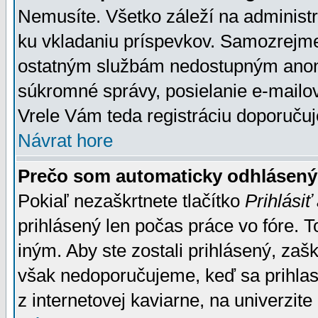
Nemusíte. Všetko záleží na administrá
ku vkladaniu príspevkov. Samozrejme
ostatným službám nedostupným anon
súkromné správy, posielanie e-mailov
Vrele Vám teda registráciu doporučuj
Návrat hore
Prečo som automaticky odhlásen
Pokiaľ nezaškrtnete tlačítko
Prihlásiť
prihlásený len počas práce vo fóre. 
iným. Aby ste zostali prihlásený, zaškr
však nedoporučujeme, keď sa prihlasuj
z internetovej kaviarne, na univerzite 