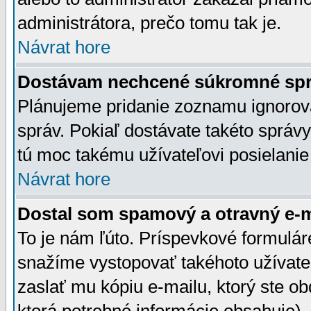
administrátora, prečo tomu tak je.
Návrat hore
Dostávam nechcené súkromné spr
Plánujeme pridanie zoznamu ignorov
správ. Pokiaľ dostávate takéto správy
tú moc takému užívateľovi posielanie
Návrat hore
Dostal som spamový a otravný e-ma
To je nám ľúto. Príspevkové formulá
snažíme vystopovať takéhoto užívateľ
zaslať mu kópiu e-mailu, ktorý ste obdr