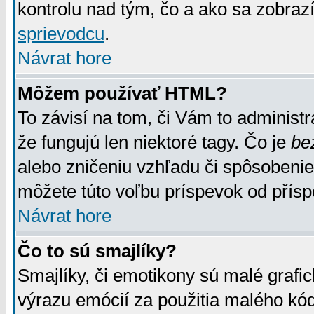
kontrolu nad tým, čo a ako sa zobrazí
sprievodcu
.
Návrat hore
Môžem používať HTML?
To závisí na tom, či Vám to administrá
že fungujú len niektoré tagy. Čo je
be
alebo zničeniu vzhľadu či spôsobeni
môžete túto voľbu príspevok od přís
Návrat hore
Čo to sú smajlíky?
Smajlíky, či emotikony sú malé grafic
výrazu emócií za použitia malého kód