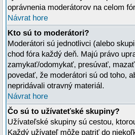
oprávnenia moderátorov na celom fór
Návrat hore
Kto sú to moderátori?
Moderátori sú jednotlivci (alebo skupi
chod fóra každý deň. Majú právo upr
zamykať/odomykať, presúvať, mazať a
povedať, že moderátori sú od toho, a
nepridávali otravný materiál.
Návrat hore
Čo sú to užívateťské skupiny?
Užívateľské skupiny sú cestou, ktoro
Každý užívateľ môže patriť do nieko