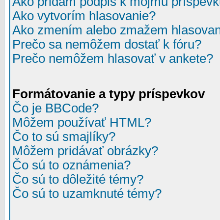
Ako pridám podpis k môjmu príspev
Ako vytvorím hlasovanie?
Ako zmením alebo zmažem hlasovan
Prečo sa nemôžem dostať k fóru?
Prečo nemôžem hlasovať v ankete?
Formátovanie a typy príspevkov
Čo je BBCode?
Môžem používať HTML?
Čo to sú smajlíky?
Môžem pridávať obrázky?
Čo sú to oznámenia?
Čo sú to dôležité témy?
Čo sú to uzamknuté témy?