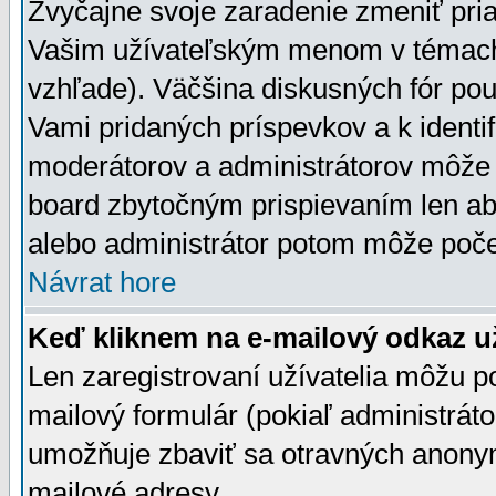
Zvyčajne svoje zaradenie zmeniť pr
Vašim užívateľským menom v témach 
vzhľade). Väčšina diskusných fór pou
Vami pridaných príspevkov a k identif
moderátorov a administrátorov môže 
board zbytočným prispievaním len aby
alebo administrátor potom môže počet
Návrat hore
Keď kliknem na e-mailový odkaz už
Len zaregistrovaní užívatelia môžu p
mailový formulár (pokiaľ administráto
umožňuje zbaviť sa otravných anonym
mailové adresy.