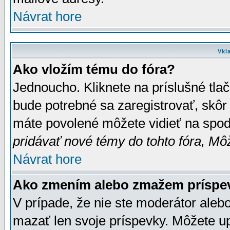
Návrat hore
Vkl
Ako vložím tému do fóra?
Jednoucho. Kliknete na príslušné tla
bude potrebné sa zaregistrovať, skôr 
máte povolené môžete vidieť na spodn
pridávať nové témy do tohto fóra, Môž
Návrat hore
Ako zmením alebo zmažem príspe
V prípade, že nie ste moderátor aleb
mazať len svoje príspevky. Môžete u