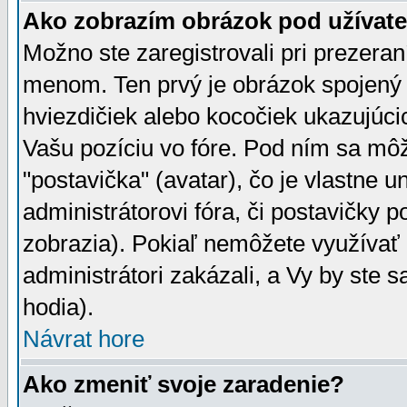
Ako zobrazím obrázok pod užíva
Možno ste zaregistrovali pri prezera
menom. Ten prvý je obrázok spojený 
hviezdičiek alebo kocočiek ukazujúcic
Vašu pozíciu vo fóre. Pod ním sa m
"postavička" (avatar), čo je vlastne 
administrátorovi fóra, či postavičky p
zobrazia). Pokiaľ nemôžete využívať 
administrátori zakázali, a Vy by ste 
hodia).
Návrat hore
Ako zmeniť svoje zaradenie?