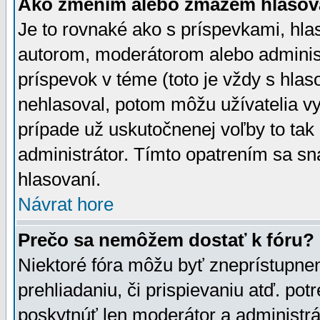
Ako zmením alebo zmažem hlasov
Je to rovnaké ako s príspevkami, h
autorom, moderátorom alebo administ
príspevok v téme (toto je vždy s hlas
nehlasoval, potom môžu užívatelia v
prípade už uskutočnenej voľby to tak
administrátor. Tímto opatrením sa sn
hlasovaní.
Návrat hore
Prečo sa nemôžem dostať k fóru?
Niektoré fóra môžu byť zneprístupnen
prehliadaniu, či prispievaniu atď. pot
poskytnúť len moderátor a administrát