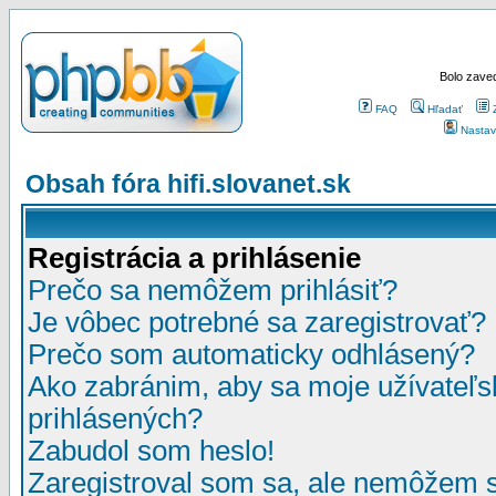
Bolo zaved
FAQ
Hľadať
Nastav
Obsah fóra hifi.slovanet.sk
Registrácia a prihlásenie
Prečo sa nemôžem prihlásiť?
Je vôbec potrebné sa zaregistrovať?
Prečo som automaticky odhlásený?
Ako zabránim, aby sa moje užívateľ
prihlásených?
Zabudol som heslo!
Zaregistroval som sa, ale nemôžem sa