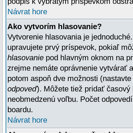
podpis k vybratým príspevkom odstrá
Návrat hore
Ako vytvorím hlasovanie?
Vytvorenie hlasovania je jednoduché.
upravujete prvý príspevok, pokiaľ môž
hlasovanie
pod hlavným oknom na prid
zrejme nemáte oprávnenie vytvárať an
potom aspoň dve možnosti (nastavte 
odpoveď
). Môžete tiež pridať časový
neobmedzenú voľbu. Počet odpovedí, 
boardu.
Návrat hore