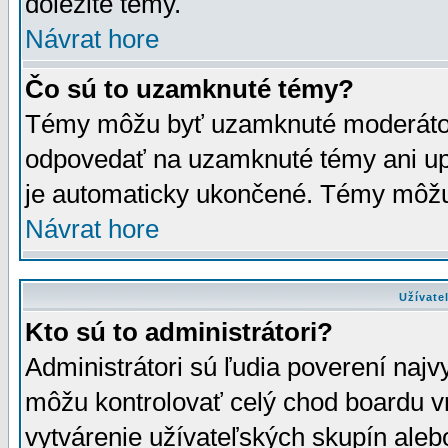
dôležité témy.
Návrat hore
Čo sú to uzamknuté témy?
Témy môžu byť uzamknuté moderáto
odpovedať na uzamknuté témy ani up
je automaticky ukončené. Témy môžu
Návrat hore
Užívate
Kto sú to administrátori?
Administrátori sú ľudia poverení najv
môžu kontrolovať celý chod boardu v
vytvárenie užívateľských skupín aleb