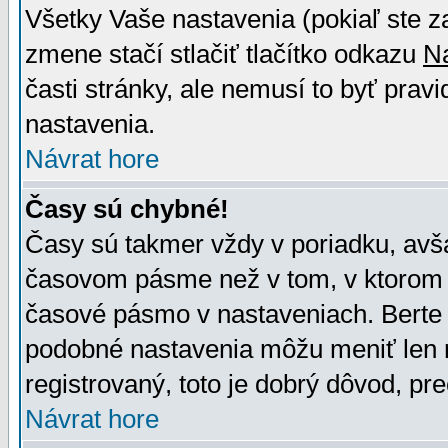
Všetky Vaše nastavenia (pokiaľ ste z
zmene stačí stlačiť tlačítko odkazu
N
časti stránky, ale nemusí to byť prav
nastavenia.
Návrat hore
Časy sú chybné!
Časy sú takmer vždy v poriadku, avša
časovom pásme než v tom, v ktorom s
časové pásmo v nastaveniach. Bert
podobné nastavenia môžu meniť len re
registrovaný, toto je dobrý dôvod, pre
Návrat hore