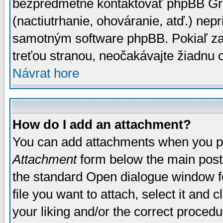
bezpredmetné kontaktovať phpBB Grou
(nactiutrhanie, ohováranie, atď.) ne
samotným software phpBB. Pokiaľ zaš
treťou stranou, neočakávajte žiadnu
Návrat hore
How do I add an attachment?
You can add attachments when you p
Attachment
form below the main post
the standard Open dialogue window fo
file you want to attach, select it and
your liking and/or the correct proced