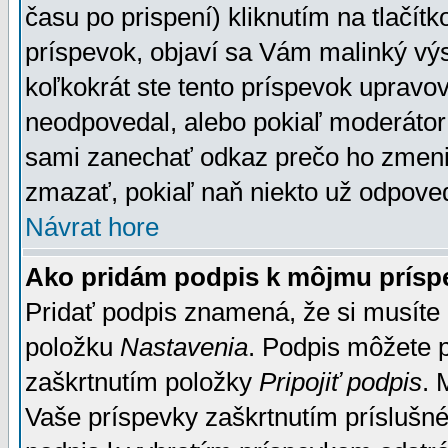
času po prispení) kliknutím na tlačít
príspevok, objaví sa Vám malinký výs
koľkokrát ste tento príspevok upravova
neodpovedal, alebo pokiaľ moderátor č
sami zanechať odkaz prečo ho zmenil
zmazať, pokiaľ naň niekto už odpoved
Návrat hore
Ako pridám podpis k môjmu prísp
Pridať podpis znamená, že si musíte n
položku
Nastavenia
. Podpis môžete 
zaškrtnutím položky
Pripojiť podpis
. 
Vaše príspevky zaškrtnutím príslušné