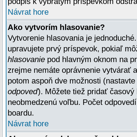
podpis k vybratým príspevkom odstrá
Návrat hore
Ako vytvorím hlasovanie?
Vytvorenie hlasovania je jednoduché.
upravujete prvý príspevok, pokiaľ môž
hlasovanie
pod hlavným oknom na prid
zrejme nemáte oprávnenie vytvárať an
potom aspoň dve možnosti (nastavte 
odpoveď
). Môžete tiež pridať časový
neobmedzenú voľbu. Počet odpovedí, 
boardu.
Návrat hore