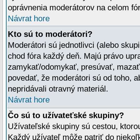
oprávnenia moderátorov na celom fór
Návrat hore
Kto sú to moderátori?
Moderátori sú jednotlivci (alebo skupi
chod fóra každý deň. Majú právo upr
zamykať/odomykať, presúvať, mazať a
povedať, že moderátori sú od toho, a
nepridávali otravný materiál.
Návrat hore
Čo sú to užívateťské skupiny?
Užívateľské skupiny sú cestou, ktoro
Každý užívateľ môže patriť do nieko