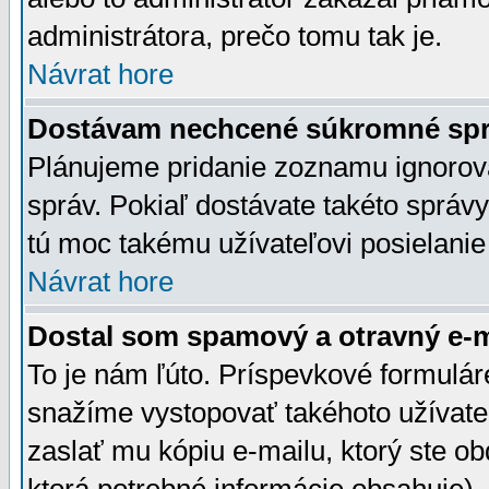
administrátora, prečo tomu tak je.
Návrat hore
Dostávam nechcené súkromné spr
Plánujeme pridanie zoznamu ignorov
správ. Pokiaľ dostávate takéto správy
tú moc takému užívateľovi posielanie
Návrat hore
Dostal som spamový a otravný e-ma
To je nám ľúto. Príspevkové formulá
snažíme vystopovať takéhoto užívateľ
zaslať mu kópiu e-mailu, ktorý ste obdr