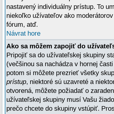
nastavený individuálny prístup. To u
niekoľko užívateľov ako moderátorov 
fórum, atď.
Návrat hore
Ako sa môžem zapojiť do užívateľ
Pripojiť sa do užívateľskej skupiny s
(večšinou sa nachádza v hornej časti 
potom si môžete prezrieť všetky sku
prístup
, niektoré sú uzavreté a niekt
otvorená, môžete požiadať o zaradeni
užívateľskej skupiny musí Vašu žiado
prečo chcete do skupiny vstúpiť. Pro