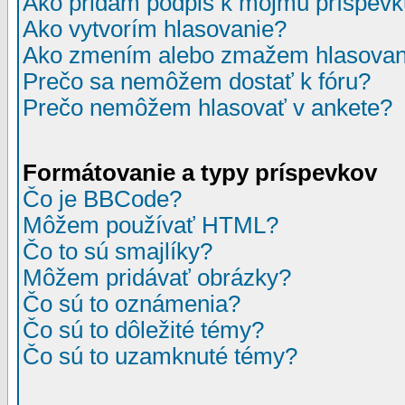
Ako pridám podpis k môjmu príspev
Ako vytvorím hlasovanie?
Ako zmením alebo zmažem hlasovan
Prečo sa nemôžem dostať k fóru?
Prečo nemôžem hlasovať v ankete?
Formátovanie a typy príspevkov
Čo je BBCode?
Môžem používať HTML?
Čo to sú smajlíky?
Môžem pridávať obrázky?
Čo sú to oznámenia?
Čo sú to dôležité témy?
Čo sú to uzamknuté témy?