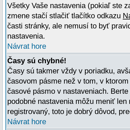
Všetky Vaše nastavenia (pokiaľ ste z
zmene stačí stlačiť tlačítko odkazu
N
časti stránky, ale nemusí to byť prav
nastavenia.
Návrat hore
Časy sú chybné!
Časy sú takmer vždy v poriadku, avša
časovom pásme než v tom, v ktorom s
časové pásmo v nastaveniach. Bert
podobné nastavenia môžu meniť len re
registrovaný, toto je dobrý dôvod, pre
Návrat hore