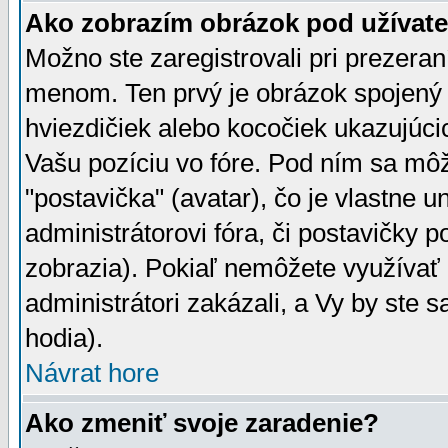
Ako zobrazím obrázok pod užíva
Možno ste zaregistrovali pri prezera
menom. Ten prvý je obrázok spojený 
hviezdičiek alebo kocočiek ukazujúcic
Vašu pozíciu vo fóre. Pod ním sa m
"postavička" (avatar), čo je vlastne 
administrátorovi fóra, či postavičky p
zobrazia). Pokiaľ nemôžete využívať 
administrátori zakázali, a Vy by ste 
hodia).
Návrat hore
Ako zmeniť svoje zaradenie?