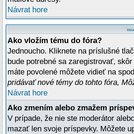
Návrat hore
Vkl
Ako vložím tému do fóra?
Jednoucho. Kliknete na príslušné tla
bude potrebné sa zaregistrovať, skôr 
máte povolené môžete vidieť na spodn
pridávať nové témy do tohto fóra, Môž
Návrat hore
Ako zmením alebo zmažem príspe
V prípade, že nie ste moderátor aleb
mazať len svoje príspevky. Môžete u