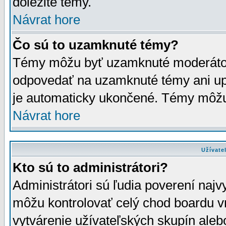
dôležité témy.
Návrat hore
Čo sú to uzamknuté témy?
Témy môžu byť uzamknuté moderáto
odpovedať na uzamknuté témy ani up
je automaticky ukončené. Témy môžu
Návrat hore
Užívate
Kto sú to administrátori?
Administrátori sú ľudia poverení najv
môžu kontrolovať celý chod boardu v
vytvárenie užívateľských skupín aleb