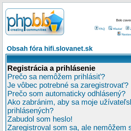
Bolo zaved
FAQ
Hľadať
Nastav
Obsah fóra hifi.slovanet.sk
Registrácia a prihlásenie
Prečo sa nemôžem prihlásiť?
Je vôbec potrebné sa zaregistrovať?
Prečo som automaticky odhlásený?
Ako zabránim, aby sa moje užívateľ
prihlásených?
Zabudol som heslo!
Zaregistroval som sa, ale nemôžem sa