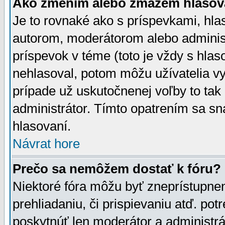
Ako zmením alebo zmažem hlasov
Je to rovnaké ako s príspevkami, h
autorom, moderátorom alebo administ
príspevok v téme (toto je vždy s hlas
nehlasoval, potom môžu užívatelia v
prípade už uskutočnenej voľby to tak
administrátor. Tímto opatrením sa sn
hlasovaní.
Návrat hore
Prečo sa nemôžem dostať k fóru?
Niektoré fóra môžu byť zneprístupnen
prehliadaniu, či prispievaniu atď. pot
poskytnúť len moderátor a administrát