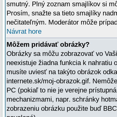
smutný. Plný zoznam smajlíkov si mô
Prosím, snažte sa tieto smajlíky nad
nečitateľným. Moderátor môže prípa
Návrat hore
Môžem pridávať obrázky?
Obrázky sa môžu zobrazovať vo Vaši
neexistuje žiadna funkcia k nahratiu
musíte uviesť na takýto obrázok odka
internete.sk/moj-obrazok.gif. Nemôž
PC (pokiaľ to nie je verejne prístupn
mechanizmami, napr. schránky hotmai
zobrazeniu obrázku použite buď BBCo