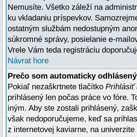
Nemusíte. Všetko záleží na administrá
ku vkladaniu príspevkov. Samozrejme
ostatným službám nedostupným anon
súkromné správy, posielanie e-mailov
Vrele Vám teda registráciu doporučuj
Návrat hore
Prečo som automaticky odhlásen
Pokiaľ nezaškrtnete tlačítko
Prihlásiť
prihlásený len počas práce vo fóre. 
iným. Aby ste zostali prihlásený, zaškr
však nedoporučujeme, keď sa prihlasuj
z internetovej kaviarne, na univerzite 