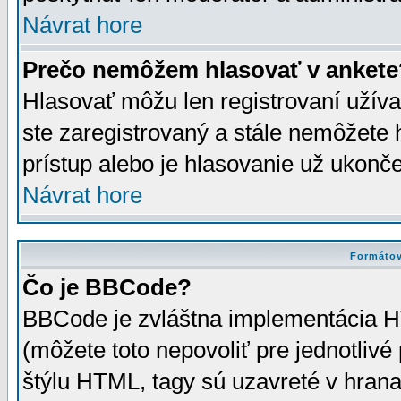
Návrat hore
Prečo nemôžem hlasovať v ankete
Hlasovať môžu len registrovaní užívat
ste zaregistrovaný a stále nemôžet
prístup alebo je hlasovanie už ukonč
Návrat hore
Formátov
Čo je BBCode?
BBCode je zvláštna implementácia HT
(môžete toto nepovoliť pre jednotli
štýlu HTML, tagy sú uzavreté v hrana