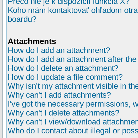
Prečo nie je k dispozícií funkcia X?
Koho mám kontaktovať ohľadom otrav
boardu?
Attachments
How do I add an attachment?
How do I add an attachment after the i
How do I delete an attachment?
How do I update a file comment?
Why isn't my attachment visible in th
Why can't I add attachments?
I've got the necessary permissions, 
Why can't I delete attachments?
Why can't I view/download attachme
Who do I contact about illegal or poss