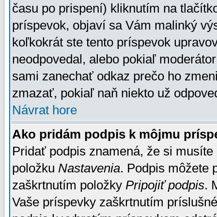
času po prispení) kliknutím na tlačít
príspevok, objaví sa Vám malinký výs
koľkokrát ste tento príspevok upravova
neodpovedal, alebo pokiaľ moderátor č
sami zanechať odkaz prečo ho zmenil
zmazať, pokiaľ naň niekto už odpoved
Návrat hore
Ako pridám podpis k môjmu prísp
Pridať podpis znamená, že si musíte n
položku
Nastavenia
. Podpis môžete 
zaškrtnutím položky
Pripojiť podpis
. 
Vaše príspevky zaškrtnutím príslušné