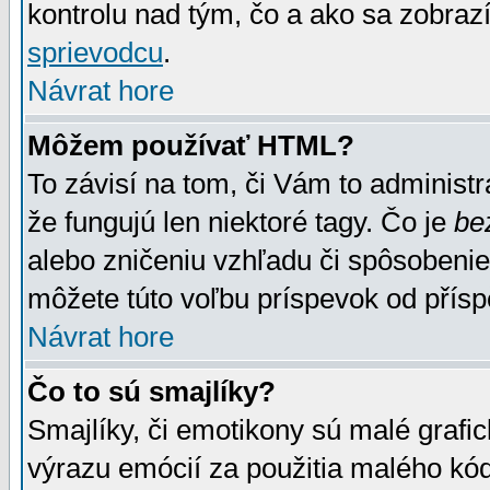
kontrolu nad tým, čo a ako sa zobrazí
sprievodcu
.
Návrat hore
Môžem používať HTML?
To závisí na tom, či Vám to administrá
že fungujú len niektoré tagy. Čo je
be
alebo zničeniu vzhľadu či spôsobeni
môžete túto voľbu príspevok od přís
Návrat hore
Čo to sú smajlíky?
Smajlíky, či emotikony sú malé grafic
výrazu emócií za použitia malého kód