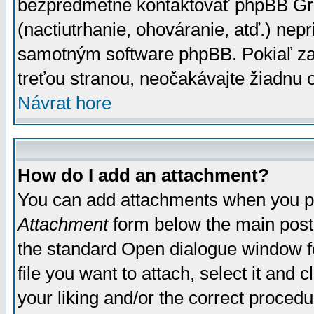
bezpredmetné kontaktovať phpBB Grou
(nactiutrhanie, ohováranie, atď.) ne
samotným software phpBB. Pokiaľ zaš
treťou stranou, neočakávajte žiadnu
Návrat hore
How do I add an attachment?
You can add attachments when you p
Attachment
form below the main post
the standard Open dialogue window fo
file you want to attach, select it and
your liking and/or the correct proced