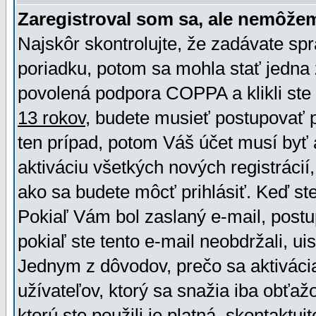
Zaregistroval som sa, ale nemôžem
Najskôr skontrolujte, že zadávate sp
poriadku, potom sa mohla stať jedna 
povolená podpora COPPA a klikli ste 
13 rokov
, budete musieť postupovať po
ten prípad, potom Váš účet musí byť 
aktiváciu všetkých nových registráci
ako sa budete môcť prihlásiť. Keď ste 
Pokiaľ Vám bol zaslaný e-mail, postu
pokiaľ ste tento e-mail neobdržali, ui
Jednym z dôvodov, prečo sa aktiváci
užívateľov, ktorý sa snažia iba obťažo
ktorú ste použili je platná, skontaktuj