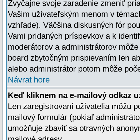
Zvyčajne svoje zaradenie zmeniť pr
Vašim užívateľským menom v témach 
vzhľade). Väčšina diskusných fór pou
Vami pridaných príspevkov a k identif
moderátorov a administrátorov môže 
board zbytočným prispievaním len aby
alebo administrátor potom môže počet
Návrat hore
Keď kliknem na e-mailový odkaz už
Len zaregistrovaní užívatelia môžu p
mailový formulár (pokiaľ administráto
umožňuje zbaviť sa otravných anonym
mailové adresy.