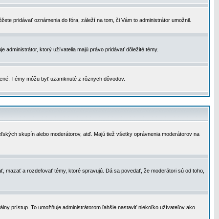
žete pridávať oznámenia do fóra, záleží na tom, či Vám to administrátor umožnil.
 administrátor, ktorý užívatelia majú právo pridávať dôležité témy.
čené. Témy môžu byť uzamknuté z rôznych dôvodov.
teľských skupín alebo moderátorov, atď. Majú tiež všetky oprávnenia moderátorov na
ť, mazať a rozdeľovať témy, ktoré spravujú. Dá sa povedať, že moderátori sú od toho,
lny prístup. To umožňuje administrátorom ľahšie nastaviť niekoľko užívateľov ako