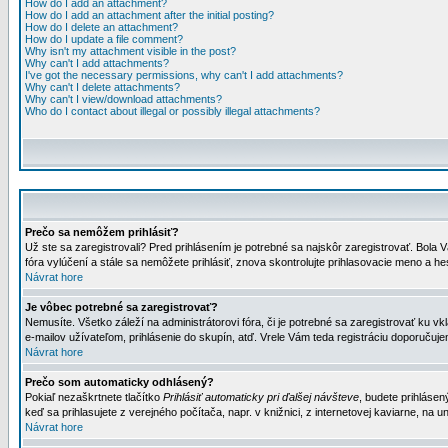
How do I add an attachment?
How do I add an attachment after the initial posting?
How do I delete an attachment?
How do I update a file comment?
Why isn't my attachment visible in the post?
Why can't I add attachments?
I've got the necessary permissions, why can't I add attachments?
Why can't I delete attachments?
Why can't I view/download attachments?
Who do I contact about illegal or possibly illegal attachments?
Prečo sa nemôžem prihlásiť?
Už ste sa zaregistrovali? Pred prihlásením je potrebné sa najskôr zaregistrovať. Bola V
fóra vylúčení a stále sa nemôžete prihlásiť, znova skontrolujte prihlasovacie meno a h
Návrat hore
Je vôbec potrebné sa zaregistrovať?
Nemusíte. Všetko záleží na administrátorovi fóra, či je potrebné sa zaregistrovať k
e-mailov užívateľom, prihlásenie do skupín, atď. Vrele Vám teda registráciu doporučujem
Návrat hore
Prečo som automaticky odhlásený?
Pokiaľ nezaškrtnete tlačítko
Prihlásiť automaticky pri ďalšej návšteve
, budete prihlásen
keď sa prihlasujete z verejného počítača, napr. v knižnici, z internetovej kaviarne, na un
Návrat hore