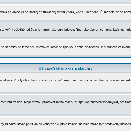
menia sa objavujú na hornej časti každej stránky fóra, kde sú uvedené. Či môžete alebo nemô
to veľmi dôležité, takže si ich prečítajte tam, kde sú. Rovnako ako pri oznámeniach rozhoduje
a uzamknuté témy ani upravovať svoje príspevky. Každé hlasovanie je automaticky ukon
Užívateľské úrovne a skupiny
u kontrolovať celý chod boardu vrátane povoľovaní, zakazovaní užívateľov, vytvárenie užíva
 chod fóra každý deň. Majú právo upravovať alebo mazať príspevky, zamykať/odomykať, presúva
dý užívateľ môže patriť do niekoľkých skupín a každej skupine môže byť nastavený individuá