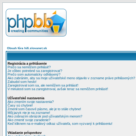
Obsah fóra hifi.slovanet.sk
Registrácia a prihlásenie
Prečo sa nemôžem prihlásiť?
Je vôbec potrebné sa zaregistrovať?
Prečo som automaticky odhlásený?
Ako zabránim, aby sa moje užívateľské meno objavilo v zozname práve prihlásených?
Zabudol som heslo!
Zaregistroval som sa, ale nemôžem sa prihlásiť!
V minulosti som sa zaregistroval, avšak teraz sa nemôžem prihlásiť!
Užívateľské nastavenia
Ako zmením svoje nastavenia?
Časy sú chybné!
Zmenil som časové pásmo, ale je to stále chybne!
Môj jazyk nie je na zozname!
Ako zobrazím obrázok pod užívateľským menom?
Ako zmeniť svoje zaradenie?
Keď kliknem na e-mailový odkaz užívateľa, som vyzvaný k prihláseniu!
Vkladanie príspevkov