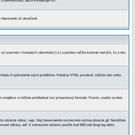
a administrátor, takže kontaktujte ich.
je hlasovanie už ukončené.
 sú uzavreté v hranatých zátvorkách [ a ] a ponúka väčšiu kontrolu nad tým, čo a ako
vzhľadu či spôsobenie iných problémov. Pokiaľ je HTML povolené, môžete túto voľbu
m smajlíkov si môžete prohliadnuť cez príspevkový formulár. Prosím, snažte sa tieto
to obrázok odkaz, napr. http://www.niekde-na-internete.sk/moj-obrazok.gif. Nemôžete
slované odkazy, atď. K zobrazeniu obrázku použite buď BBCode [img] tag alebo