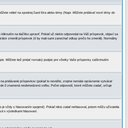
ôžete vidieť na spodnej časti fóra alebo témy (Napr.
Môžete pridávať nové témy do
kliknutím na tlačítko
upraviť
. Pokiaľ už niekto odpovedal na Váš príspevok, objaví sa
trátor zmenili príspevok (tí by mali sami zanechať odkaz prečo ho zmenili). Normálny
dpis
. Môžete tiež pridať rovnaký podpis pre všetky Vaše príspevky zaškrtnutím
a pridávanie príspevkov (pokiaľ to nevidíte, zrejme nemáte oprávnenie vytvárať
u, kde 0 znamená neobmedzenú voľbu. Počet odpovedí, ktoré môžete zadať, určuje
je vždy s hlasovaním spojené). Pokiaľ nikto zatiaľ nehlasoval, potom môžu užívatelia
cii s výsledkami hlasovaní.