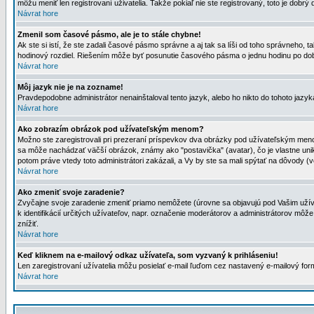
môžu meniť len registrovaní uživatelia. Takže pokiaľ nie ste registrovaný, toto je dobrý 
Návrat hore
Zmenil som časové pásmo, ale je to stále chybne!
Ak ste si istí, že ste zadali časové pásmo správne a aj tak sa líši od toho správneho
hodinový rozdiel. Riešením môže byť posunutie časového pásma o jednu hodinu po dob
Návrat hore
Môj jazyk nie je na zozname!
Pravdepodobne administrátor nenainštaloval tento jazyk, alebo ho nikto do tohoto jazyka 
Návrat hore
Ako zobrazím obrázok pod užívateľským menom?
Možno ste zaregistrovali pri prezeraní príspevkov dva obrázky pod užívateľským menom
sa môže nachádzať väčší obrázok, známy ako "postavička" (avatar), čo je vlastne uniká
potom práve vtedy toto administrátori zakázali, a Vy by ste sa mali spýtať na dôvody (v
Návrat hore
Ako zmeniť svoje zaradenie?
Zvyčajne svoje zaradenie zmeniť priamo nemôžete (úrovne sa objavujú pod Vašim užív
k identifikácií určitých užívateľov, napr. označenie moderátorov a administrátorov m
znížiť.
Návrat hore
Keď kliknem na e-mailový odkaz užívateľa, som vyzvaný k prihláseniu!
Len zaregistrovaní užívatelia môžu posielať e-mail ľuďom cez nastavený e-mailový form
Návrat hore