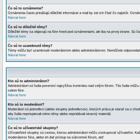
Čo sú to oznámenia?
Oznámenia často prinášajú dôležité informácie a mali by ste ich čítať čo najskôr. Ozná
Návrat hore
Čo sú to dôležité témy?
Dôležité témy sa objavujú na fóre hned pod oznámeniami, ale iba na prvej strane. Sú čas
Návrat hore
Čo sú to uzamknuté témy?
Témy môžu byť uzamknuté moderátorom alebo administrátorom. Nemôžete odpovedať n
Návrat hore
Kto sú to administrátori?
Administrátori sú ľudia poverení najvyššou kontrolou nad celým fórom. Títo ľudia môž
celom fóre.
Návrat hore
Kto sú to moderátori?
Moderátori sú jednotlivci (alebo skupiny jednotlivcov), ktorých práca je starať sa o
aby ľudia neprispievali
mimo témy
alebo nepridávali otravný materiál.
Návrat hore
Čo sú to užívateťské skupiny?
Užívateľské skupiny sú cestou, ktorou administrátori môžu zoskupovať užívateľov. Kaž
moderátorov fóra, alebo im dať prístup na súkromné fórum, atď.