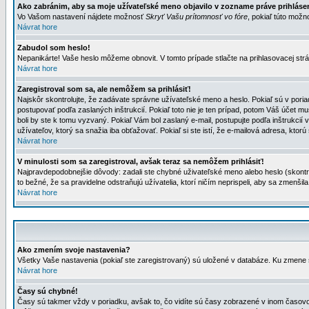
Ako zabránim, aby sa moje užívateľské meno objavilo v zozname práve prihlás
Vo Vašom nastavení nájdete možnosť
Skryť Vašu prítomnosť vo fóre
, pokiaľ túto mož
Návrat hore
Zabudol som heslo!
Nepanikárte! Vaše heslo môžeme obnovit. V tomto prípade stlačte na prihlasovacej strá
Návrat hore
Zaregistroval som sa, ale nemôžem sa prihlásiť!
Najskôr skontrolujte, že zadávate správne užívateľské meno a heslo. Pokiaľ sú v poria
postupovať podľa zaslaných inštrukcií. Pokiaľ toto nie je ten prípad, potom Váš účet mu
boli by ste k tomu vyzvaný. Pokiaľ Vám bol zaslaný e-mail, postupujte podľa inštrukcií
užívateľov, ktorý sa snažia iba obťažovať. Pokiaľ si ste istí, že e-mailová adresa, ktorú 
Návrat hore
V minulosti som sa zaregistroval, avšak teraz sa nemôžem prihlásiť!
Najpravdepodobnejšie dôvody: zadali ste chybné uživateľské meno alebo heslo (skontroluj
to bežné, že sa pravidelne odstraňujú užívatelia, ktorí ničím neprispeli, aby sa zmenši
Návrat hore
Ako zmením svoje nastavenia?
Všetky Vaše nastavenia (pokiaľ ste zaregistrovaný) sú uložené v databáze. Ku zmene s
Návrat hore
Časy sú chybné!
Časy sú takmer vždy v poriadku, avšak to, čo vidíte sú časy zobrazené v inom časo