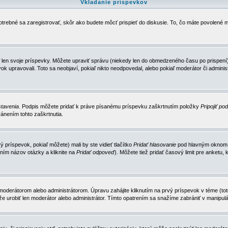
Vkladanie príspevkov
trebné sa zaregistrovať, skôr ako budete môcť prispieť do diskusie. To, čo máte povolené m
 len svoje príspevky. Môžete upraviť správu (niekedy len do obmedzeného času po prispení) 
k upravovali. Toto sa neobjaví, pokiaľ nikto neodpovedal, alebo pokiaľ moderátor či adminis
tavenia
. Podpis môžete pridať k práve písanému príspevku zaškrtnutím položky
Pripojiť po
ánením tohto zaškrtnutia.
 príspevok, pokiaľ môžete) mali by ste vidieť tlačítko
Pridať hlasovanie
pod hlavným oknom n
ním názov otázky a kliknite na
Pridať odpoveď
). Môžete tiež pridať časový limit pre anket
erátorom alebo administrátorom. Úpravu zahájite kliknutím na prvý príspevok v téme (toto 
e urobiť len moderátor alebo administrátor. Tímto opatrením sa snažíme zabrániť v manipulá