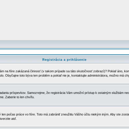
Registrácia a prihlásenie
ám na fóre zakázaná činnosť (v takom prípade sa táto skutočnosť zobrazí)? Pokiaľ áno, kontak
eslo. Obyčajne toto býva ten problém a pokiaľ nie je, kontaktujte administrátora, možno má ch
u vkladaniu príspevkov. Samozrejme, že registrácia Vám umožní prístup k ostatným službám
e. Zaberie to len chvíľu.
ý len počas práce vo fóre. Toto má zabrániť zneužitiu Vášho účtu niekým iným. Aby ste zostal
iverzite atď.