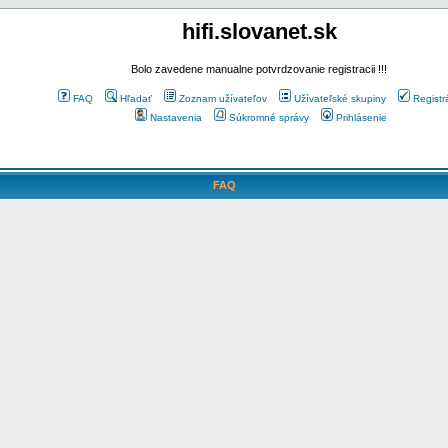
hifi.slovanet.sk
Bolo zavedene manualne potvrdzovanie registracii !!!
FAQ
Hľadať
Zoznam užívateľov
Užívateľské skupiny
Registr
Nastavenia
Súkromné správy
Prihlásenie
FAQ