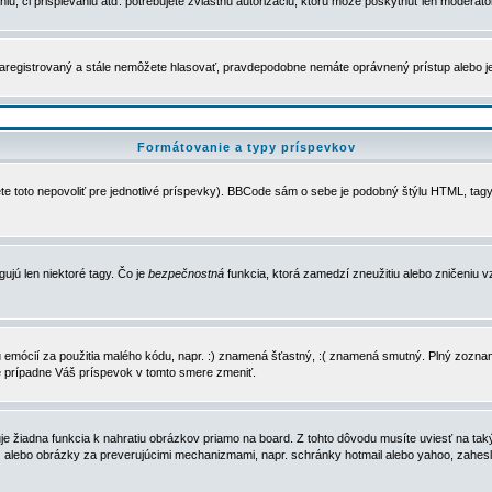
u, či prispievaniu atď. potrebujete zvláštnu autorizáciu, ktorú môže poskytnúť len moderátor 
e zaregistrovaný a stále nemôžete hlasovať, pravdepodobne nemáte oprávnený prístup alebo 
Formátovanie a typy príspevkov
e toto nepovoliť pre jednotlivé príspevky). BBCode sám o sebe je podobný štýlu HTML, tagy
gujú len niektoré tagy. Čo je
bezpečnostná
funkcia, ktorá zamedzí zneužitiu alebo zničeniu 
zu emócií za použitia malého kódu, napr. :) znamená šťastný, :( znamená smutný. Plný zozna
e prípadne Váš príspevok v tomto smere zmeniť.
 žiadna funkcia k nahratiu obrázkov priamo na board. Z tohto dôvodu musíte uviesť na taký
ca) alebo obrázky za preverujúcimi mechanizmami, napr. schránky hotmail alebo yahoo, zahe