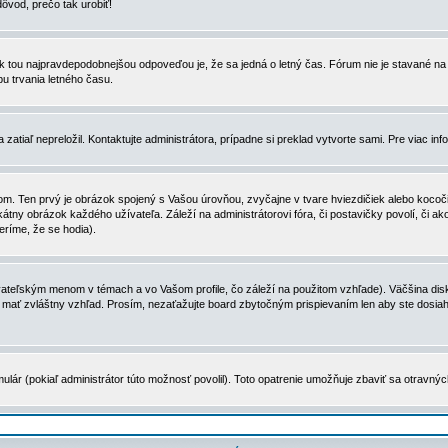
dôvod, prečo tak urobiť!
, tak tou najpravdepodobnejšou odpoveďou je, že sa jedná o letný čas. Fórum nie je stavané
u trvania letného času.
zatiaľ nepreložil. Kontaktujte administrátora, prípadne si preklad vytvorte sami. Pre viac in
. Ten prvý je obrázok spojený s Vašou úrovňou, zvyčajne v tvare hviezdičiek alebo kocočiek
tny obrázok každého užívateľa. Záleží na administrátorovi fóra, či postavičky povolí, či ak
eríme, že se hodia).
ateľským menom v témach a vo Vašom profile, čo záleží na použitom vzhľade). Väčšina disk
ôže mať zvláštny vzhľad. Prosím, nezaťažujte board zbytočným prispievaním len aby ste dosi
ulár (pokiaľ administrátor túto možnosť povolil). Toto opatrenie umožňuje zbaviť sa otravný