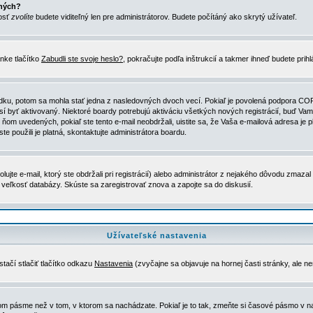
ených?
nosť
zvolíte
budete viditeľný len pre administrátorov. Budete počítáný ako skrytý užívateľ.
nke tlačítko
Zabudli ste svoje heslo?
, pokračujte podľa inštrukcií a takmer ihneď budete prih
dku, potom sa mohla stať jedna z nasledovných dvoch vecí. Pokiaľ je povolená podpora COPPA 
sí byť aktivovaný. Niektoré boardy potrebujú aktiváciu všetkých nových registrácií, buď Vami
 v ňom uvedených, pokiaľ ste tento e-mail neobdržali, uistite sa, že Vaša e-mailová adresa j
ste použili je platná, skontaktujte administrátora boardu.
te e-mail, ktorý ste obdržali pri registrácií) alebo administrátor z nejakého dôvodu zmazal 
la veľkosť databázy. Skúste sa zaregistrovať znova a zapojte sa do diskusií.
Užívateľské nastavenia
tačí stlačiť tlačítko odkazu
Nastavenia
(zvyčajne sa objavuje na hornej časti stránky, ale n
vom pásme než v tom, v ktorom sa nachádzate. Pokiaľ je to tak, zmeňte si časové pásmo v