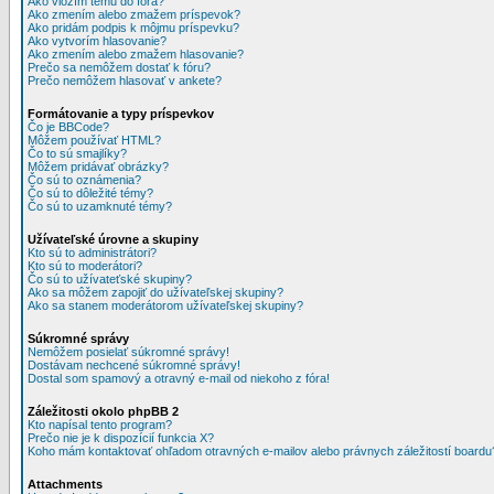
Ako vložím tému do fóra?
Ako zmením alebo zmažem príspevok?
Ako pridám podpis k môjmu príspevku?
Ako vytvorím hlasovanie?
Ako zmením alebo zmažem hlasovanie?
Prečo sa nemôžem dostať k fóru?
Prečo nemôžem hlasovať v ankete?
Formátovanie a typy príspevkov
Čo je BBCode?
Môžem používať HTML?
Čo to sú smajlíky?
Môžem pridávať obrázky?
Čo sú to oznámenia?
Čo sú to dôležité témy?
Čo sú to uzamknuté témy?
Užívateľské úrovne a skupiny
Kto sú to administrátori?
Kto sú to moderátori?
Čo sú to užívateťské skupiny?
Ako sa môžem zapojiť do užívateľskej skupiny?
Ako sa stanem moderátorom užívateľskej skupiny?
Súkromné správy
Nemôžem posielať súkromné správy!
Dostávam nechcené súkromné správy!
Dostal som spamový a otravný e-mail od niekoho z fóra!
Záležitosti okolo phpBB 2
Kto napísal tento program?
Prečo nie je k dispozícií funkcia X?
Koho mám kontaktovať ohľadom otravných e-mailov alebo právnych záležitostí boardu
Attachments