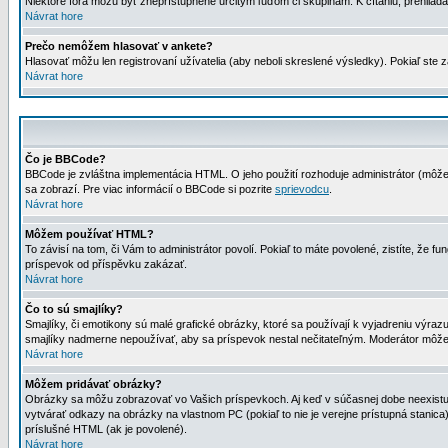
Niektoré fóra môžu byť zneprístupnené určitým ľuďom či skupinám. K čítaniu, prehliadani
Návrat hore
Prečo nemôžem hlasovať v ankete?
Hlasovať môžu len registrovaní užívatelia (aby neboli skreslené výsledky). Pokiaľ st
Návrat hore
Čo je BBCode?
BBCode je zvláštna implementácia HTML. O jeho použití rozhoduje administrátor (môžet
sa zobrazí. Pre viac informácií o BBCode si pozrite
sprievodcu
.
Návrat hore
Môžem používať HTML?
To závisí na tom, či Vám to administrátor povolí. Pokiaľ to máte povolené, zistíte, že fun
príspevok od příspěvku zakázať.
Návrat hore
Čo to sú smajlíky?
Smajlíky, či emotikony sú malé grafické obrázky, ktoré sa používají k vyjadreniu výra
smajlíky nadmerne nepoužívať, aby sa príspevok nestal nečitateľným. Moderátor môž
Návrat hore
Môžem pridávať obrázky?
Obrázky sa môžu zobrazovať vo Vašich príspevkoch. Aj keď v súčasnej dobe neexistuje
vytvárať odkazy na obrázky na vlastnom PC (pokiaľ to nie je verejne prístupná stani
príslušné HTML (ak je povolené).
Návrat hore