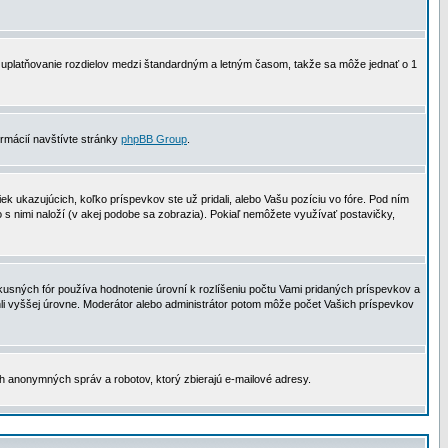
 na uplatňovanie rozdielov medzi štandardným a letným časom, takže sa môže jednať o 1
formácií navštívte stránky
phpBB Group
.
 ukazujúcich, koľko príspevkov ste už pridali, alebo Vašu pozíciu vo fóre. Pod ním
o s nimi naloží (v akej podobe sa zobrazia). Pokiaľ nemôžete využívať postavičky,
usných fór používa hodnotenie úrovní k rozlíšeniu počtu Vami pridaných príspevkov a
ahli vyššej úrovne. Moderátor alebo administrátor potom môže počet Vašich príspevkov
ch anonymných správ a robotov, ktorý zbierajú e-mailové adresy.