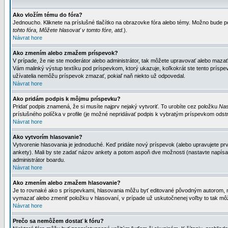
Ako vložím tému do fóra?
Jednoucho. Kliknete na príslušné tlačítko na obrazovke fóra alebo témy. Možno bude po
tohto fóra, Môžete hlasovať v tomto fóre, atd.
).
Návrat hore
Ako zmením alebo zmažem príspevok?
V prípade, že nie ste moderátor alebo administrátor, tak môžete upravovať alebo mazať
Vám malinký výstup textíku pod príspevkom, ktorý ukazuje, koľkokrát ste tento príspevo
užívatelia nemôžu príspevok zmazať, pokiaľ naň niekto už odpovedal.
Návrat hore
Ako pridám podpis k môjmu príspevku?
Pridať podpis znamená, že si musíte najprv nejaký vytvoriť. To urobíte cez položku
Nas
príslušného políčka v profile (je možné nepridávať podpis k vybratým príspevkom odstr
Návrat hore
Ako vytvorím hlasovanie?
Vytvorenie hlasovania je jednoduché. Keď pridáte nový príspevok (alebo upravujete prvý
ankety). Mali by ste zadať názov ankety a potom aspoň dve možnosti (nastavte napísa
administrátor boardu.
Návrat hore
Ako zmením alebo zmažem hlasovanie?
Je to rovnaké ako s príspevkami, hlasovania môžu byť editované pôvodným autorom, mod
vymazať alebo zmeniť položku v hlasovaní, v prípade už uskutočnenej voľby to tak môž
Návrat hore
Prečo sa nemôžem dostať k fóru?