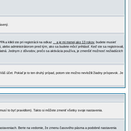
lásený.
a klikli ste pri registrácii na odkaz
... a je mi menej ako 13 rokov
, budete musieť
, alebo administrátorom pred tým, ako sa budete môcť prihlásiť. Keď ste sa registrovali,
e platná. Jednym z dôvodov, prečo sa aktivácia používa, je zmenšiť možnosť
nežiadúcich
Váš účet. Pokiaľ je to ten druhý prípad, potom ste možno nevložili žiadny príspevok. Je
emusí to byť pravidlom). Takto si môžete zmeniť všetky svoje nastavenia.
 nastaveniach. Berte na vedomie, že zmenu časového pásma a podobné nastavenia