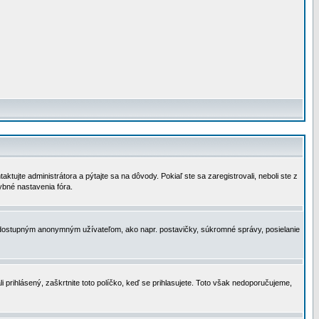
tujte administrátora a pýtajte sa na dôvody. Pokiaľ ste sa zaregistrovali, neboli ste z
ybné nastavenia fóra.
 nedostupným anonymným užívateľom, ako napr. postavičky, súkromné správy, posielanie
i prihlásený, zaškrtnite toto políčko, keď se prihlasujete. Toto však nedoporučujeme,