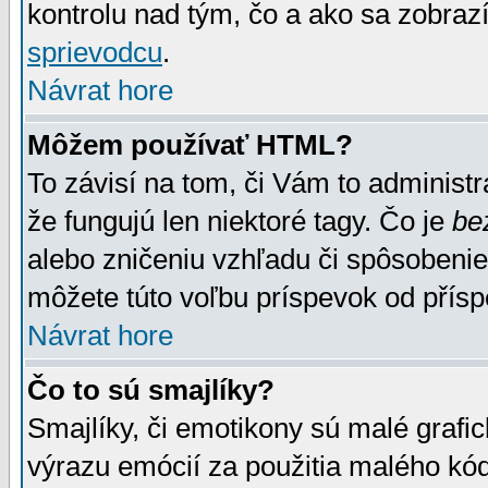
kontrolu nad tým, čo a ako sa zobrazí
sprievodcu
.
Návrat hore
Môžem používať HTML?
To závisí na tom, či Vám to administrá
že fungujú len niektoré tagy. Čo je
be
alebo zničeniu vzhľadu či spôsobeni
môžete túto voľbu príspevok od přís
Návrat hore
Čo to sú smajlíky?
Smajlíky, či emotikony sú malé grafic
výrazu emócií za použitia malého kód