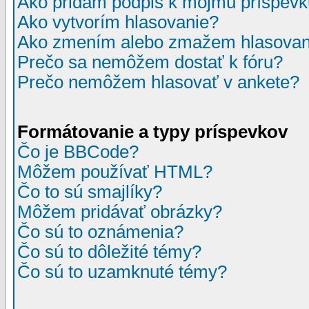
Ako pridám podpis k môjmu príspev
Ako vytvorím hlasovanie?
Ako zmením alebo zmažem hlasovan
Prečo sa nemôžem dostať k fóru?
Prečo nemôžem hlasovať v ankete?
Formátovanie a typy príspevkov
Čo je BBCode?
Môžem používať HTML?
Čo to sú smajlíky?
Môžem pridávať obrázky?
Čo sú to oznámenia?
Čo sú to dôležité témy?
Čo sú to uzamknuté témy?