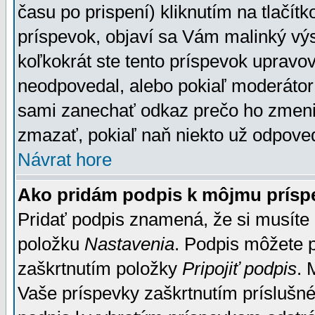
času po prispení) kliknutím na tlačít
príspevok, objaví sa Vám malinký výs
koľkokrát ste tento príspevok upravova
neodpovedal, alebo pokiaľ moderátor č
sami zanechať odkaz prečo ho zmenil
zmazať, pokiaľ naň niekto už odpoved
Návrat hore
Ako pridám podpis k môjmu prísp
Pridať podpis znamená, že si musíte n
položku
Nastavenia
. Podpis môžete 
zaškrtnutím položky
Pripojiť podpis
. 
Vaše príspevky zaškrtnutím príslušné