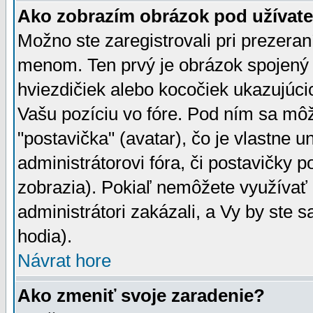
Ako zobrazím obrázok pod užíva
Možno ste zaregistrovali pri prezera
menom. Ten prvý je obrázok spojený 
hviezdičiek alebo kocočiek ukazujúcic
Vašu pozíciu vo fóre. Pod ním sa m
"postavička" (avatar), čo je vlastne 
administrátorovi fóra, či postavičky p
zobrazia). Pokiaľ nemôžete využívať 
administrátori zakázali, a Vy by ste 
hodia).
Návrat hore
Ako zmeniť svoje zaradenie?