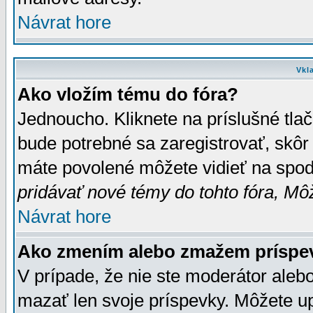
Návrat hore
Vkl
Ako vložím tému do fóra?
Jednoucho. Kliknete na príslušné tla
bude potrebné sa zaregistrovať, skôr 
máte povolené môžete vidieť na spodn
pridávať nové témy do tohto fóra, Môž
Návrat hore
Ako zmením alebo zmažem príspe
V prípade, že nie ste moderátor aleb
mazať len svoje príspevky. Môžete u