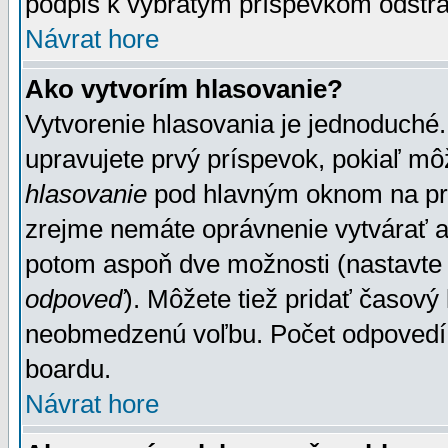
podpis k vybratým príspevkom odstrá
Návrat hore
Ako vytvorím hlasovanie?
Vytvorenie hlasovania je jednoduché.
upravujete prvý príspevok, pokiaľ môž
hlasovanie
pod hlavným oknom na prid
zrejme nemáte oprávnenie vytvárať an
potom aspoň dve možnosti (nastavte 
odpoveď
). Môžete tiež pridať časový
neobmedzenú voľbu. Počet odpovedí, 
boardu.
Návrat hore