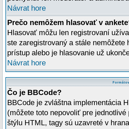
Návrat hore
Prečo nemôžem hlasovať v ankete
Hlasovať môžu len registrovaní užívat
ste zaregistrovaný a stále nemôžet
prístup alebo je hlasovanie už ukonč
Návrat hore
Formátov
Čo je BBCode?
BBCode je zvláštna implementácia HT
(môžete toto nepovoliť pre jednotli
štýlu HTML, tagy sú uzavreté v hrana