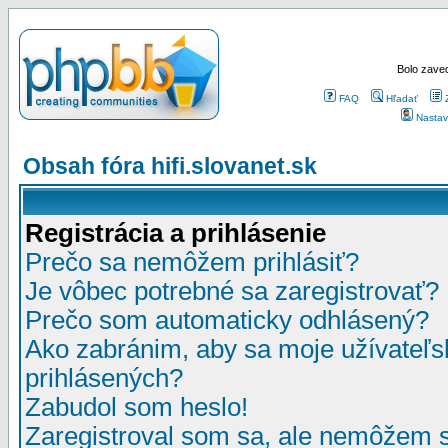
Bolo zaved
FAQ
Hľadať
Nastav
Obsah fóra hifi.slovanet.sk
Registrácia a prihlásenie
Prečo sa nemôžem prihlásiť?
Je vôbec potrebné sa zaregistrovať?
Prečo som automaticky odhlásený?
Ako zabránim, aby sa moje užívateľ
prihlásených?
Zabudol som heslo!
Zaregistroval som sa, ale nemôžem sa