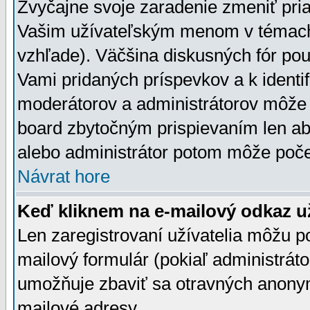
Zvyčajne svoje zaradenie zmeniť pr
Vašim užívateľským menom v témach 
vzhľade). Väčšina diskusných fór pou
Vami pridaných príspevkov a k identif
moderátorov a administrátorov môže 
board zbytočným prispievaním len aby
alebo administrátor potom môže počet
Návrat hore
Keď kliknem na e-mailový odkaz už
Len zaregistrovaní užívatelia môžu p
mailový formulár (pokiaľ administráto
umožňuje zbaviť sa otravných anonym
mailové adresy.