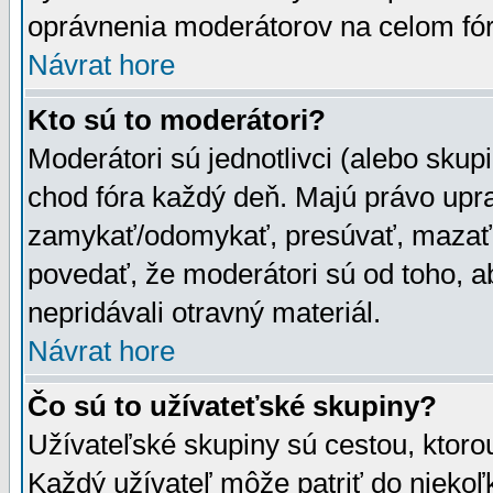
oprávnenia moderátorov na celom fór
Návrat hore
Kto sú to moderátori?
Moderátori sú jednotlivci (alebo skupi
chod fóra každý deň. Majú právo upr
zamykať/odomykať, presúvať, mazať a
povedať, že moderátori sú od toho, a
nepridávali otravný materiál.
Návrat hore
Čo sú to užívateťské skupiny?
Užívateľské skupiny sú cestou, ktoro
Každý užívateľ môže patriť do nieko