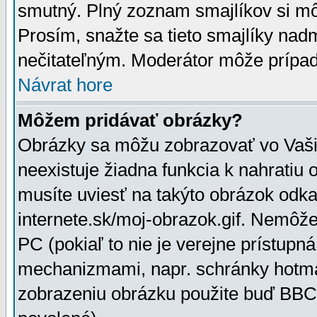
smutný. Plný zoznam smajlíkov si mô
Prosím, snažte sa tieto smajlíky nad
nečitateľným. Moderátor môže prípa
Návrat hore
Môžem pridávať obrázky?
Obrázky sa môžu zobrazovať vo Vaši
neexistuje žiadna funkcia k nahratiu
musíte uviesť na takýto obrázok odka
internete.sk/moj-obrazok.gif. Nemôž
PC (pokiaľ to nie je verejne prístupn
mechanizmami, napr. schránky hotmai
zobrazeniu obrázku použite buď BBCo