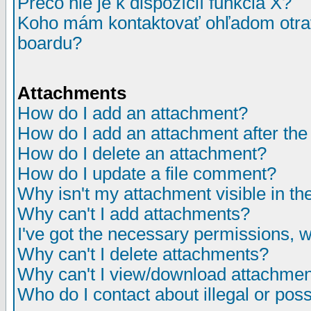
Prečo nie je k dispozícií funkcia X?
Koho mám kontaktovať ohľadom otrav
boardu?
Attachments
How do I add an attachment?
How do I add an attachment after the i
How do I delete an attachment?
How do I update a file comment?
Why isn't my attachment visible in th
Why can't I add attachments?
I've got the necessary permissions, 
Why can't I delete attachments?
Why can't I view/download attachme
Who do I contact about illegal or poss