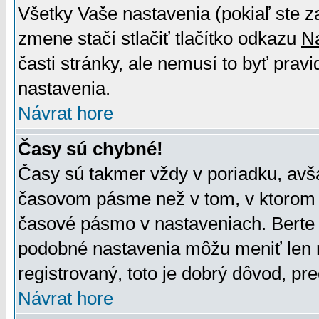
Všetky Vaše nastavenia (pokiaľ ste z
zmene stačí stlačiť tlačítko odkazu
N
časti stránky, ale nemusí to byť prav
nastavenia.
Návrat hore
Časy sú chybné!
Časy sú takmer vždy v poriadku, avša
časovom pásme než v tom, v ktorom s
časové pásmo v nastaveniach. Bert
podobné nastavenia môžu meniť len re
registrovaný, toto je dobrý dôvod, pre
Návrat hore