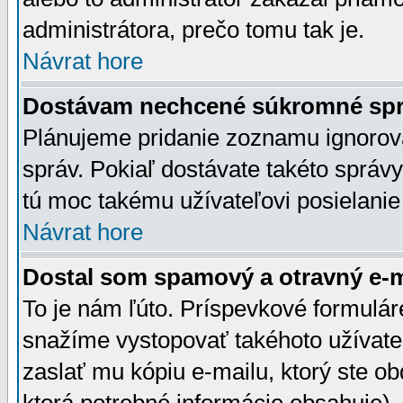
administrátora, prečo tomu tak je.
Návrat hore
Dostávam nechcené súkromné spr
Plánujeme pridanie zoznamu ignorov
správ. Pokiaľ dostávate takéto správy
tú moc takému užívateľovi posielanie
Návrat hore
Dostal som spamový a otravný e-ma
To je nám ľúto. Príspevkové formulá
snažíme vystopovať takéhoto užívateľ
zaslať mu kópiu e-mailu, ktorý ste obdr