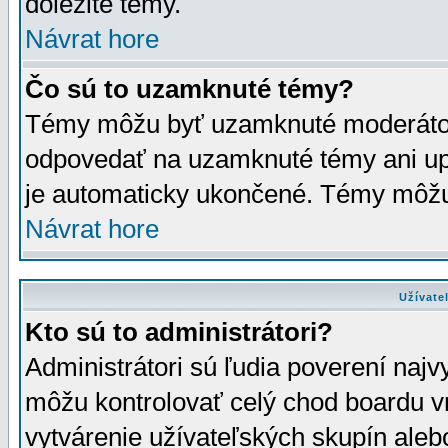
dôležité témy.
Návrat hore
Čo sú to uzamknuté témy?
Témy môžu byť uzamknuté moderáto
odpovedať na uzamknuté témy ani up
je automaticky ukončené. Témy môžu
Návrat hore
Užívate
Kto sú to administrátori?
Administrátori sú ľudia poverení najv
môžu kontrolovať celý chod boardu v
vytvárenie užívateľských skupín aleb