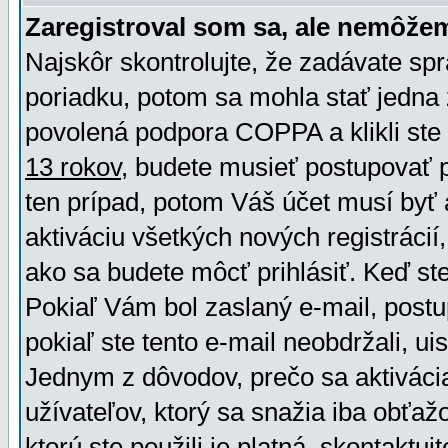
Zaregistroval som sa, ale nemôžem
Najskôr skontrolujte, že zadávate sp
poriadku, potom sa mohla stať jedna 
povolená podpora COPPA a klikli ste 
13 rokov
, budete musieť postupovať po
ten prípad, potom Váš účet musí byť 
aktiváciu všetkých nových registráci
ako sa budete môcť prihlásiť. Keď ste 
Pokiaľ Vám bol zaslaný e-mail, postu
pokiaľ ste tento e-mail neobdržali, ui
Jednym z dôvodov, prečo sa aktiváci
užívateľov, ktorý sa snažia iba obťažo
ktorú ste použili je platná, skontaktuj