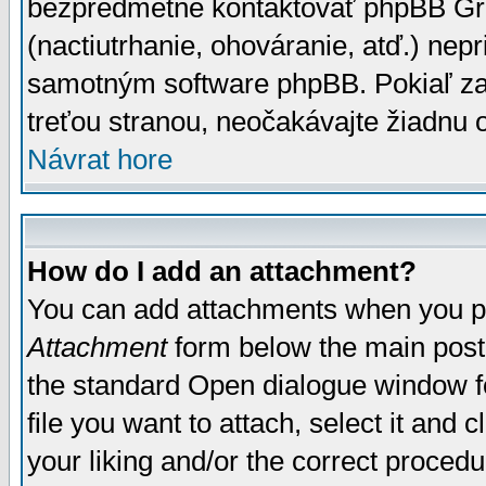
bezpredmetné kontaktovať phpBB Grou
(nactiutrhanie, ohováranie, atď.) ne
samotným software phpBB. Pokiaľ zaš
treťou stranou, neočakávajte žiadnu
Návrat hore
How do I add an attachment?
You can add attachments when you p
Attachment
form below the main post
the standard Open dialogue window fo
file you want to attach, select it and
your liking and/or the correct proced