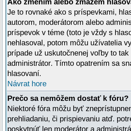
Ako zmením alebo zmažem hlasov
Je to rovnaké ako s príspevkami, h
autorom, moderátorom alebo administ
príspevok v téme (toto je vždy s hlas
nehlasoval, potom môžu užívatelia v
prípade už uskutočnenej voľby to tak
administrátor. Tímto opatrením sa sn
hlasovaní.
Návrat hore
Prečo sa nemôžem dostať k fóru?
Niektoré fóra môžu byť zneprístupnen
prehliadaniu, či prispievaniu atď. pot
poskytnúť len moderátor a administrát