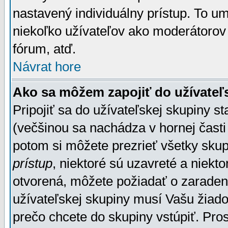
nastavený individuálny prístup. To u
niekoľko užívateľov ako moderátorov 
fórum, atď.
Návrat hore
Ako sa môžem zapojiť do užívateľ
Pripojiť sa do užívateľskej skupiny s
(večšinou sa nachádza v hornej časti 
potom si môžete prezrieť všetky sku
prístup
, niektoré sú uzavreté a niekt
otvorená, môžete požiadať o zaradeni
užívateľskej skupiny musí Vašu žiado
prečo chcete do skupiny vstúpiť. Pro