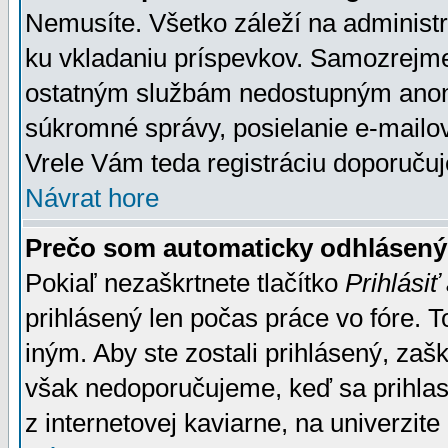
Nemusíte. Všetko záleží na administrá
ku vkladaniu príspevkov. Samozrejme
ostatným službám nedostupným anon
súkromné správy, posielanie e-mailov
Vrele Vám teda registráciu doporučuj
Návrat hore
Prečo som automaticky odhlásen
Pokiaľ nezaškrtnete tlačítko
Prihlásiť
prihlásený len počas práce vo fóre. 
iným. Aby ste zostali prihlásený, zaškr
však nedoporučujeme, keď sa prihlasuj
z internetovej kaviarne, na univerzite 