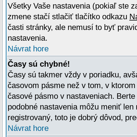
Všetky Vaše nastavenia (pokiaľ ste z
zmene stačí stlačiť tlačítko odkazu
N
časti stránky, ale nemusí to byť prav
nastavenia.
Návrat hore
Časy sú chybné!
Časy sú takmer vždy v poriadku, avša
časovom pásme než v tom, v ktorom s
časové pásmo v nastaveniach. Bert
podobné nastavenia môžu meniť len re
registrovaný, toto je dobrý dôvod, pre
Návrat hore