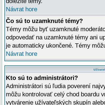
dôležité témy.
Návrat hore
Čo sú to uzamknuté témy?
Témy môžu byť uzamknuté moderáto
odpovedať na uzamknuté témy ani up
je automaticky ukončené. Témy môžu
Návrat hore
Užívate
Kto sú to administrátori?
Administrátori sú ľudia poverení najv
môžu kontrolovať celý chod boardu v
vytvárenie užívateľských skupín aleb