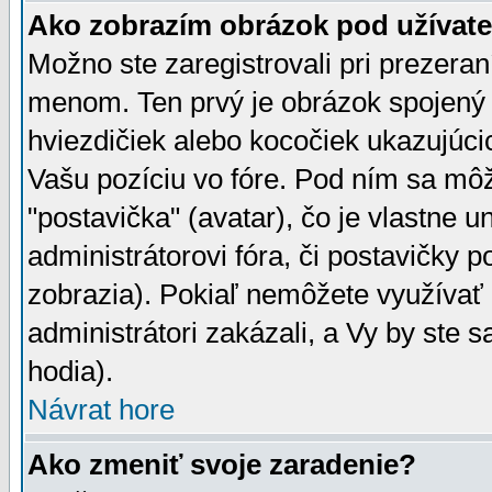
Ako zobrazím obrázok pod užíva
Možno ste zaregistrovali pri prezera
menom. Ten prvý je obrázok spojený 
hviezdičiek alebo kocočiek ukazujúcic
Vašu pozíciu vo fóre. Pod ním sa m
"postavička" (avatar), čo je vlastne 
administrátorovi fóra, či postavičky p
zobrazia). Pokiaľ nemôžete využívať 
administrátori zakázali, a Vy by ste 
hodia).
Návrat hore
Ako zmeniť svoje zaradenie?