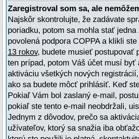
Zaregistroval som sa, ale nemôžem
Najskôr skontrolujte, že zadávate sp
poriadku, potom sa mohla stať jedna 
povolená podpora COPPA a klikli ste 
13 rokov
, budete musieť postupovať po
ten prípad, potom Váš účet musí byť 
aktiváciu všetkých nových registráci
ako sa budete môcť prihlásiť. Keď ste 
Pokiaľ Vám bol zaslaný e-mail, postu
pokiaľ ste tento e-mail neobdržali, ui
Jednym z dôvodov, prečo sa aktiváci
užívateľov, ktorý sa snažia iba obťažo
ktorú ste použili je platná, skontaktuj