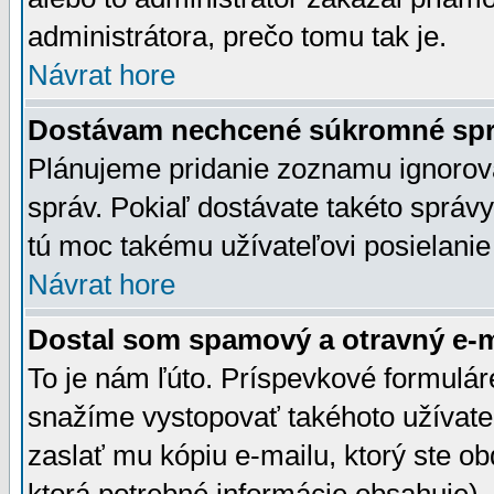
administrátora, prečo tomu tak je.
Návrat hore
Dostávam nechcené súkromné spr
Plánujeme pridanie zoznamu ignorov
správ. Pokiaľ dostávate takéto správy
tú moc takému užívateľovi posielanie
Návrat hore
Dostal som spamový a otravný e-ma
To je nám ľúto. Príspevkové formulá
snažíme vystopovať takéhoto užívateľ
zaslať mu kópiu e-mailu, ktorý ste obdr