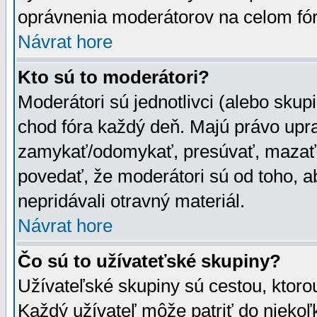
oprávnenia moderátorov na celom fór
Návrat hore
Kto sú to moderátori?
Moderátori sú jednotlivci (alebo skupi
chod fóra každý deň. Majú právo upr
zamykať/odomykať, presúvať, mazať a
povedať, že moderátori sú od toho, a
nepridávali otravný materiál.
Návrat hore
Čo sú to užívateťské skupiny?
Užívateľské skupiny sú cestou, ktoro
Každý užívateľ môže patriť do nieko