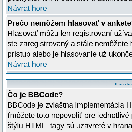
Návrat hore
Prečo nemôžem hlasovať v ankete
Hlasovať môžu len registrovaní užívat
ste zaregistrovaný a stále nemôžet
prístup alebo je hlasovanie už ukonč
Návrat hore
Formátov
Čo je BBCode?
BBCode je zvláštna implementácia HT
(môžete toto nepovoliť pre jednotli
štýlu HTML, tagy sú uzavreté v hrana