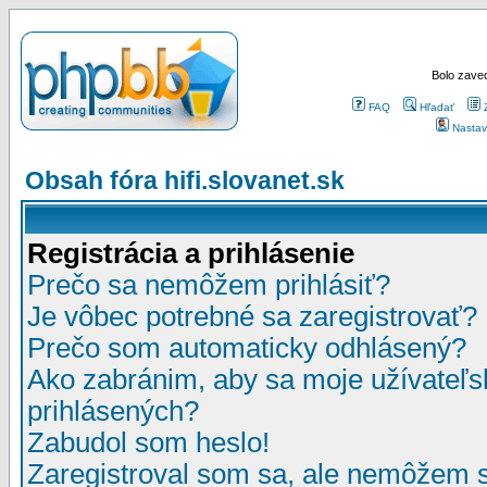
Bolo zaved
FAQ
Hľadať
Nastav
Obsah fóra hifi.slovanet.sk
Registrácia a prihlásenie
Prečo sa nemôžem prihlásiť?
Je vôbec potrebné sa zaregistrovať?
Prečo som automaticky odhlásený?
Ako zabránim, aby sa moje užívateľ
prihlásených?
Zabudol som heslo!
Zaregistroval som sa, ale nemôžem sa