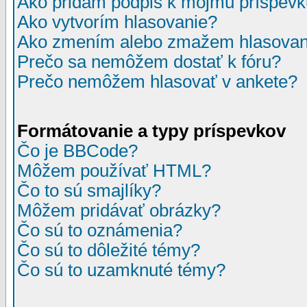
Ako pridám podpis k môjmu príspev
Ako vytvorím hlasovanie?
Ako zmením alebo zmažem hlasovan
Prečo sa nemôžem dostať k fóru?
Prečo nemôžem hlasovať v ankete?
Formátovanie a typy príspevkov
Čo je BBCode?
Môžem používať HTML?
Čo to sú smajlíky?
Môžem pridávať obrázky?
Čo sú to oznámenia?
Čo sú to dôležité témy?
Čo sú to uzamknuté témy?