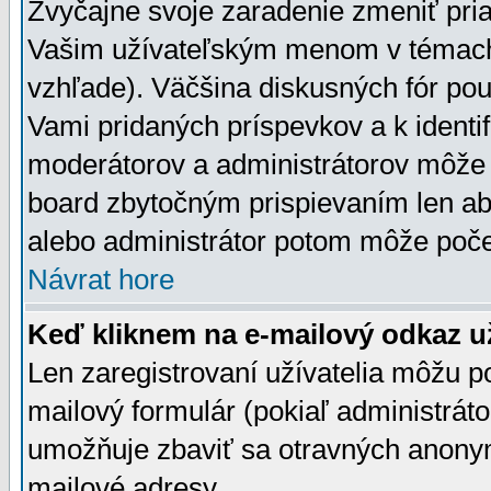
Zvyčajne svoje zaradenie zmeniť pr
Vašim užívateľským menom v témach 
vzhľade). Väčšina diskusných fór pou
Vami pridaných príspevkov a k identif
moderátorov a administrátorov môže 
board zbytočným prispievaním len aby
alebo administrátor potom môže počet
Návrat hore
Keď kliknem na e-mailový odkaz už
Len zaregistrovaní užívatelia môžu p
mailový formulár (pokiaľ administráto
umožňuje zbaviť sa otravných anonym
mailové adresy.