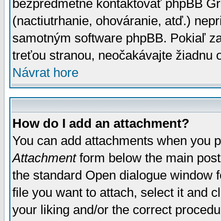
bezpredmetné kontaktovať phpBB Grou
(nactiutrhanie, ohováranie, atď.) ne
samotným software phpBB. Pokiaľ zaš
treťou stranou, neočakávajte žiadnu
Návrat hore
How do I add an attachment?
You can add attachments when you p
Attachment
form below the main post
the standard Open dialogue window fo
file you want to attach, select it and
your liking and/or the correct proced