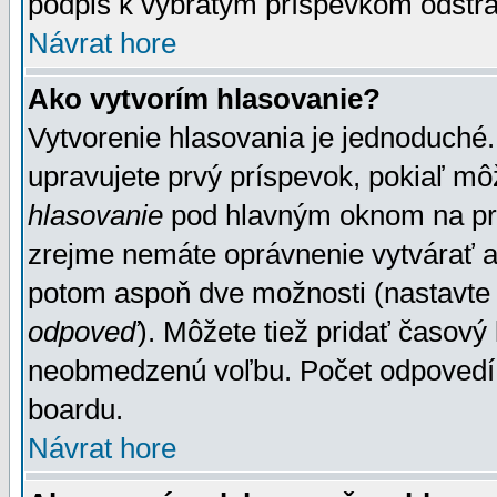
podpis k vybratým príspevkom odstrá
Návrat hore
Ako vytvorím hlasovanie?
Vytvorenie hlasovania je jednoduché.
upravujete prvý príspevok, pokiaľ môž
hlasovanie
pod hlavným oknom na prid
zrejme nemáte oprávnenie vytvárať an
potom aspoň dve možnosti (nastavte 
odpoveď
). Môžete tiež pridať časový
neobmedzenú voľbu. Počet odpovedí, 
boardu.
Návrat hore