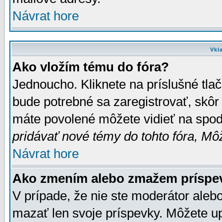
Návrat hore
Vkl
Ako vložím tému do fóra?
Jednoucho. Kliknete na príslušné tla
bude potrebné sa zaregistrovať, skôr 
máte povolené môžete vidieť na spodn
pridávať nové témy do tohto fóra, Môž
Návrat hore
Ako zmením alebo zmažem príspe
V prípade, že nie ste moderátor aleb
mazať len svoje príspevky. Môžete u