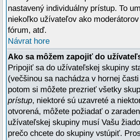
nastavený individuálny prístup. To u
niekoľko užívateľov ako moderátorov 
fórum, atď.
Návrat hore
Ako sa môžem zapojiť do užívateľ
Pripojiť sa do užívateľskej skupiny s
(večšinou sa nachádza v hornej časti 
potom si môžete prezrieť všetky sku
prístup
, niektoré sú uzavreté a niekt
otvorená, môžete požiadať o zaradeni
užívateľskej skupiny musí Vašu žiado
prečo chcete do skupiny vstúpiť. Pro