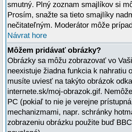
smutný. Plný zoznam smajlíkov si mô
Prosím, snažte sa tieto smajlíky nad
nečitateľným. Moderátor môže prípa
Návrat hore
Môžem pridávať obrázky?
Obrázky sa môžu zobrazovať vo Vaši
neexistuje žiadna funkcia k nahratiu
musíte uviesť na takýto obrázok odka
internete.sk/moj-obrazok.gif. Nemôž
PC (pokiaľ to nie je verejne prístupn
mechanizmami, napr. schránky hotmai
zobrazeniu obrázku použite buď BBCo