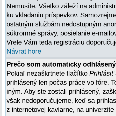
Nemusíte. Všetko záleží na administrá
ku vkladaniu príspevkov. Samozrejme
ostatným službám nedostupným anon
súkromné správy, posielanie e-mailov
Vrele Vám teda registráciu doporučuj
Návrat hore
Prečo som automaticky odhlásen
Pokiaľ nezaškrtnete tlačítko
Prihlásiť
prihlásený len počas práce vo fóre. 
iným. Aby ste zostali prihlásený, zaškr
však nedoporučujeme, keď sa prihlasuj
z internetovej kaviarne, na univerzite 