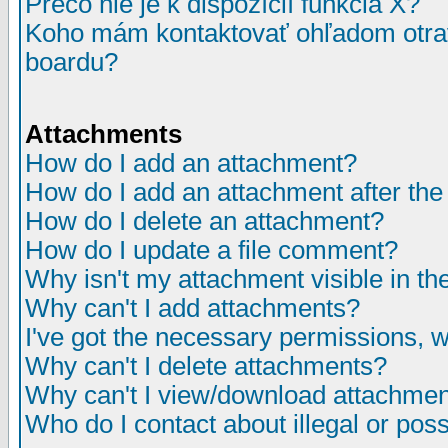
Prečo nie je k dispozícií funkcia X?
Koho mám kontaktovať ohľadom otrav
boardu?
Attachments
How do I add an attachment?
How do I add an attachment after the i
How do I delete an attachment?
How do I update a file comment?
Why isn't my attachment visible in th
Why can't I add attachments?
I've got the necessary permissions, 
Why can't I delete attachments?
Why can't I view/download attachme
Who do I contact about illegal or poss