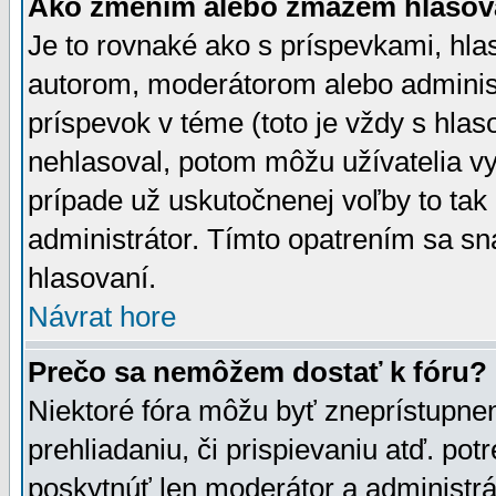
Ako zmením alebo zmažem hlasov
Je to rovnaké ako s príspevkami, h
autorom, moderátorom alebo administ
príspevok v téme (toto je vždy s hlas
nehlasoval, potom môžu užívatelia v
prípade už uskutočnenej voľby to tak
administrátor. Tímto opatrením sa sn
hlasovaní.
Návrat hore
Prečo sa nemôžem dostať k fóru?
Niektoré fóra môžu byť zneprístupnen
prehliadaniu, či prispievaniu atď. pot
poskytnúť len moderátor a administrát