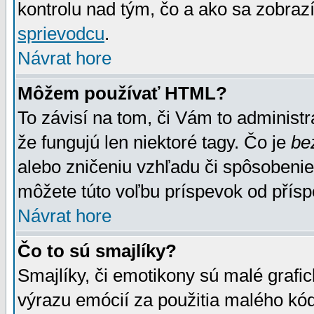
kontrolu nad tým, čo a ako sa zobrazí
sprievodcu
.
Návrat hore
Môžem používať HTML?
To závisí na tom, či Vám to administrá
že fungujú len niektoré tagy. Čo je
be
alebo zničeniu vzhľadu či spôsobeni
môžete túto voľbu príspevok od přís
Návrat hore
Čo to sú smajlíky?
Smajlíky, či emotikony sú malé grafic
výrazu emócií za použitia malého kód