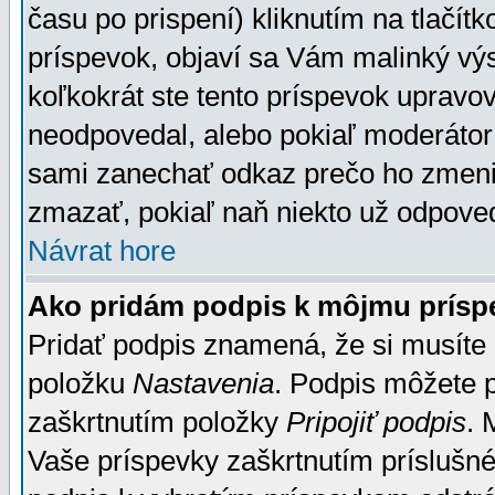
času po prispení) kliknutím na tlačít
príspevok, objaví sa Vám malinký výs
koľkokrát ste tento príspevok upravova
neodpovedal, alebo pokiaľ moderátor č
sami zanechať odkaz prečo ho zmenil
zmazať, pokiaľ naň niekto už odpoved
Návrat hore
Ako pridám podpis k môjmu prísp
Pridať podpis znamená, že si musíte n
položku
Nastavenia
. Podpis môžete 
zaškrtnutím položky
Pripojiť podpis
. 
Vaše príspevky zaškrtnutím príslušné